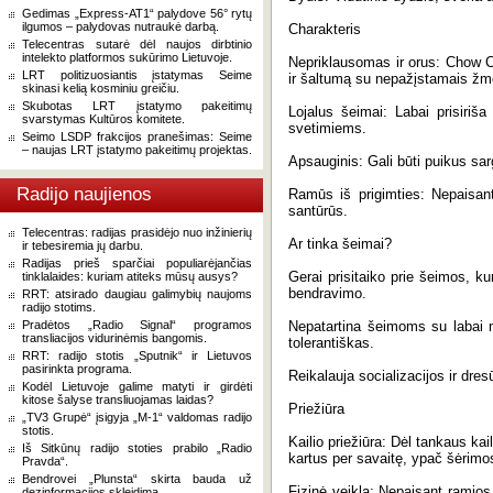
Gedimas „Express-AT1“ palydove 56° rytų
ilgumos – palydovas nutraukė darbą.
Charakteris
Telecentras sutarė dėl naujos dirbtinio
intelekto platformos sukūrimo Lietuvoje.
Nepriklausomas ir orus: Chow C
LRT politizuosiantis įstatymas Seime
ir šaltumą su nepažįstamais ž
skinasi kelią kosminiu greičiu.
Skubotas LRT įstatymo pakeitimų
Lojalus šeimai: Labai prisiriš
svarstymas Kultūros komitete.
svetimiems.
Seimo LSDP frakcijos pranešimas: Seime
– naujas LRT įstatymo pakeitimų projektas.
Apsauginis: Gali būti puikus sarg
Radijo naujienos
Ramūs iš prigimties: Nepaisant 
santūrūs.
Telecentras: radijas prasidėjo nuo inžinierių
Ar tinka šeimai?
ir tebesiremia jų darbu.
Radijas prieš sparčiai populiarėjančias
Gerai prisitaiko prie šeimos, ku
tinklalaides: kuriam atiteks mūsų ausys?
bendravimo.
RRT: atsirado daugiau galimybių naujoms
radijo stotims.
Pradėtos „Radio Signal“ programos
Nepatartina šeimoms su labai 
transliacijos vidurinėmis bangomis.
tolerantiškas.
RRT: radijo stotis „Sputnik“ ir Lietuvos
pasirinkta programa.
Reikalauja socializacijos ir dre
Kodėl Lietuvoje galime matyti ir girdėti
kitose šalyse transliuojamas laidas?
Priežiūra
„TV3 Grupė“ įsigyja „M-1“ valdomas radijo
stotis.
Kailio priežiūra: Dėl tankaus kai
Iš Sitkūnų radijo stoties prabilo „Radio
kartus per savaitę, ypač šėrimos
Pravda“.
Bendrovei „Plunsta“ skirta bauda už
Fizinė veikla: Nepaisant ramios
dezinformacijos skleidimą.