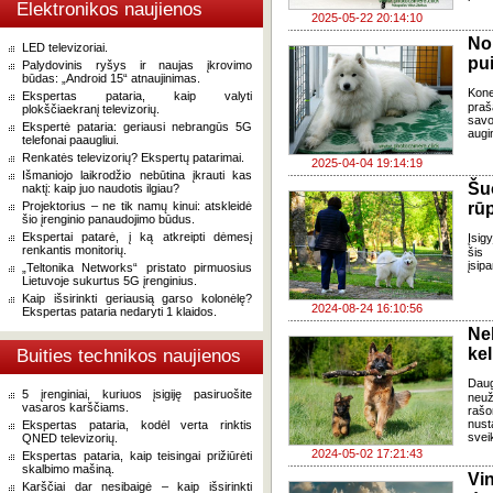
Elektronikos naujienos
2025-05-22 20:14:10
No
LED televizoriai.
pui
Palydovinis ryšys ir naujas įkrovimo
būdas: „Android 15“ atnaujinimas.
Kon
Ekspertas pataria, kaip valyti
praš
plokščiaekranį televizorių.
savo
Ekspertė pataria: geriausi nebrangūs 5G
augin
telefonai paaugliui.
Renkatės televizorių? Ekspertų patarimai.
2025-04-04 19:14:19
Išmaniojo laikrodžio nebūtina įkrauti kas
Šuo
naktį: kaip juo naudotis ilgiau?
Projektorius – ne tik namų kinui: atskleidė
rū
šio įrenginio panaudojimo būdus.
Ekspertai patarė, į ką atkreipti dėmesį
Įsigy
renkantis monitorių.
šis
įsip
„Teltonika Networks“ pristato pirmuosius
Lietuvoje sukurtus 5G įrenginius.
Kaip išsirinkti geriausią garso kolonėlę?
2024-08-24 16:10:56
Ekspertas pataria nedaryti 1 klaidos.
Ne
kel
Buities technikos naujienos
Daug
5 įrenginiai, kuriuos įsigiję pasiruošite
neuž
vasaros karščiams.
raš
nust
Ekspertas pataria, kodėl verta rinktis
svei
QNED televizorių.
2024-05-02 17:21:43
Ekspertas pataria, kaip teisingai prižiūrėti
skalbimo mašiną.
Vi
Karščiai dar nesibaigė – kaip išsirinkti