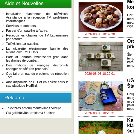
Me
Aide et Nouvelles
ko
Installation d'antennes de télévision.
Dar 
Assistance à la réception TV, problèmes
med
informatiques.
med
Services et contacts.
eiga
Passer d'un satellite à l'autre.
2026-08-05 10:32:38
Recevoir les chaines de TV Lituaniennes
par satellite.
Oro
Télévision par satellite.
pri
La cigarette électronique bannie des
avions aux États-Unis.
Šiem
Paris et Londres investissent gros dans
temp
les drones de combat .
karš
Des millions de Français devront-ils
temp
changer de télé l'an prochain?
Que faire en cas de problème de réception
2026-08-05 10:29:01
TV?
Už
Arte disponible en HD et en colère sous le
Šta
sac plastique HotBird.
Dau
Reklama
daug
gyve
paja
Televizijos antenų montavimas Vilniuje
nepa
Čia gali būti Jūsų reklama / kainos
2026-08-05 10:26:31
Ka
kl
še