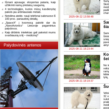
Šuny
Išmani apsauga: ekspertas pataria, kaip
Skir
užtikrinti namų prietaisų saugumą.
medž
4 technologijos, kurios mūsų kasdienybę
padė
pakeis jau artimiausiais metais.
char
Netolima ateitis: nauji telefonai salonuose iš
2025-08-22 13:58:48
100 proc. panaudotų detalių.
Sa
„SpaceX“ į kosmosą pakėlė dar du
„NanoAvionics“ Lietuvoje pagamintus
ši
palydovus.
Kaip dirbtinis intelektas gali pakeisti mums
Samo
svarbiausią sritį – mediciną?
šimt
snie
pave
Palydovinės antenos
akty
2025-08-21 18:23:44
Ko
še
Ne k
reik
ramy
labi
tylą
2025-08-21 18:19:37
Šu
Vels
32 v
sukė
pral
medi
pove