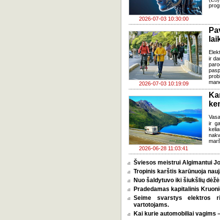
prog
2026-07-03 10:30:00
Pa
lai
Elek
ir d
paro
pasp
prob
mane
2026-07-03 10:19:09
Ka
ke
Vasa
ir g
keli
nakv
marš
2026-06-28 11:03:41
Šviesos meistrui Algimantui Jo
Tropinis karštis karūnuoja nauj
Nuo šaldytuvo iki šiukšlių dėž
Pradedamas kapitalinis Kruoni
Seime svarstys elektros r
vartotojams.
Kai kurie automobiliai vagims –