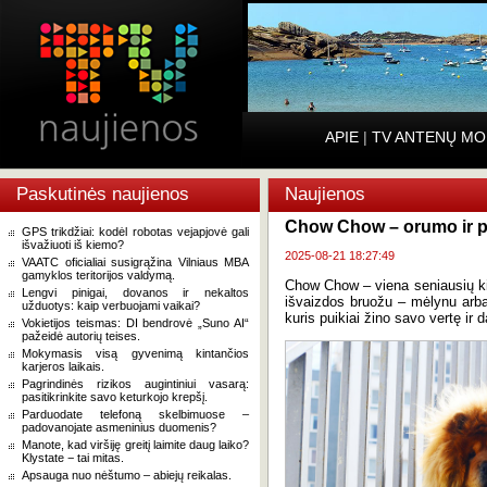
APIE
|
TV ANTENŲ MO
Paskutinės naujienos
Naujienos
Chow Chow – orumo ir p
GPS trikdžiai: kodėl robotas vejapjovė gali
išvažiuoti iš kiemo?
2025-08-21 18:27:49
VAATC oficialiai susigrąžina Vilniaus MBA
gamyklos teritorijos valdymą.
Chow Chow – viena seniausių kinų
Lengvi pinigai, dovanos ir nekaltos
išvaizdos bruožu – mėlynu arba j
užduotys: kaip verbuojami vaikai?
kuris puikiai žino savo vertę ir 
Vokietijos teismas: DI bendrovė „Suno AI“
pažeidė autorių teises.
Mokymasis visą gyvenimą kintančios
karjeros laikais.
Pagrindinės rizikos augintiniui vasarą:
pasitikrinkite savo keturkojo krepšį.
Parduodate telefoną skelbimuose –
padovanojate asmeninius duomenis?
Manote, kad viršiję greitį laimite daug laiko?
Klystate − tai mitas.
Apsauga nuo nėštumo – abiejų reikalas.