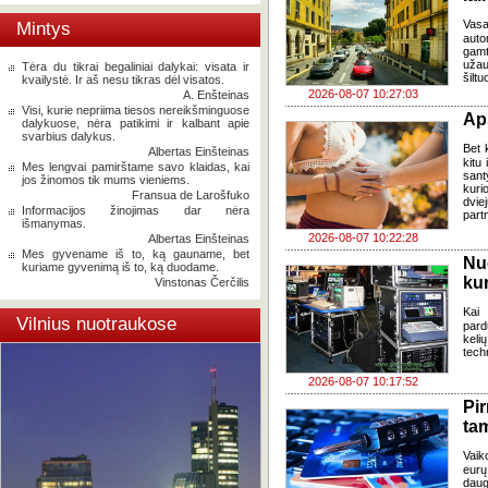
Vasa
Mintys
auto
gamt
užau
Tėra du tikrai begaliniai dalykai: visata ir
šiltu
kvailystė. Ir aš nesu tikras dėl visatos.
2026-08-07 10:27:03
A. Enšteinas
Visi, kurie nepriima tiesos nereikšminguose
Ap
dalykuose, nėra patikimi ir kalbant apie
svarbius dalykus.
Bet k
Albertas Einšteinas
kitu 
Mes lengvai pamirštame savo klaidas, kai
sant
jos žinomos tik mums vieniems.
kuri
Fransua de Larošfuko
dvi
Informacijos žinojimas dar nėra
part
išmanymas.
2026-08-07 10:22:28
Albertas Einšteinas
Mes gyvename iš to, ką gauname, bet
Nu
kuriame gyvenimą iš to, ką duodame.
kur
Vinstonas Čerčilis
Kai
Vilnius nuotraukose
pard
keli
tech
2026-08-07 10:17:52
Pi
ta
Vaik
eurų
daug