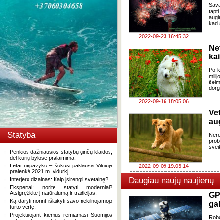
Savai
tapt
augi
kad 
2022-09-23 16:45:32
Ne
ka
Po k
mili
šeim
dorg
2022-09-16 18:05:06
Ve
aug
Statyba
Nere
prob
svei
Penkios dažniausios statybų ginčų klaidos,
dėl kurių bylose pralaimima.
Lėtai nepavyko – šokusi paklausa Vilniuje
2022-09-09 19:03:14
pralenkė 2021 m. vidurkį.
Daugiau naujų naujienų
Interjero dizainas: Kaip įsirengti svetainę?
Ekspertai: norite statyti moderniai?
Atsigręžkite į natūralumą ir tradicijas.
GP
Ką daryti norint išlaikyti savo nekilnojamojo
gal
turto vertę.
Projektuojant kiemus remiamasi Suomijos
Robo