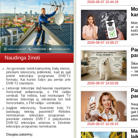
2026-08-07 15:44:18
Mo
kar
Moky
ar n
keič
asme
2026-08-07 14:08:27
Pa
pas
Naudinga žinoti
Šilta
šeim
Jei gyvenate netoli kaimyninių šalių sienos,
– ta
pirkdami televizorių įsitikinkite, kad jis gali
susi
priimti televizijos programas DVB-T2
formatu. Kai kurios šalys jau perėjo prie
DVB-T2 standarto.
2026-08-07 14:03:09
Lietuvoje televizijai dažniausiai naudojama
Pa
horizontali poliarizacija, o FM radijui
pa
vertikali. Tai reiškia, kad montuojant TV
antenas televizijai jų vibratoriai turi būti
horizontalūs, o FM radijui - vertikalūs.
Nauj
Įsigijote televizorių. Svarstote kokį TV
tėva
paslaugų tiekėją pasirinkti? Rinkitės
gali
nemokamas televizijos programas -
pask
įsirenkite vietinės DVB-T ir palydovinės
infor
DVB-S2 televizijos antenas ir žiūrėkite
2026-08-07 10:29:15
televizijos programas nemokamai.
Ma
Daugiau patarimų
lai