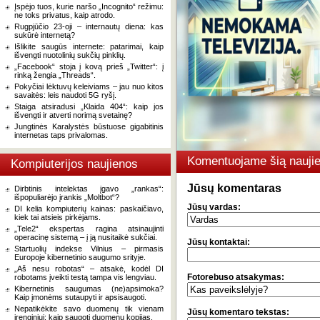
Įspėjo tuos, kurie naršo „Incognito“ režimu:
ne toks privatus, kaip atrodo.
Rugpjūčio 23-oji – internautų diena: kas
sukūrė internetą?
Išlikite saugūs internete: patarimai, kaip
išvengti nuotolinių sukčių pinklių.
„Facebook“ stoja į kovą prieš „Twitter“: į
rinką žengia „Threads“.
Pokyčiai lėktuvų keleiviams – jau nuo kitos
savaitės: leis naudoti 5G ryšį.
Staiga atsiradusi „Klaida 404“: kaip jos
išvengti ir atverti norimą svetainę?
Jungtinės Karalystės būstuose gigabitinis
internetas taps privalomas.
Komentuojame šią naujie
Kompiuterijos naujienos
Jūsų komentaras
Dirbtinis intelektas įgavo „rankas“:
išpopuliarėjo įrankis „Moltbot“?
Jūsų vardas:
DI kelia kompiuterių kainas: paskaičiavo,
kiek tai atsieis pirkėjams.
„Tele2“ ekspertas ragina atsinaujinti
operacinę sistemą – į ją nusitaikė sukčiai.
Jūsų kontaktai:
Startuolių indekse Vilnius – pirmasis
Europoje kibernetinio saugumo srityje.
„Aš nesu robotas“ – atsakė, kodėl DI
Fotorebuso atsakymas:
robotams įveikti testą tampa vis lengviau.
Kibernetinis saugumas (ne)apsimoka?
Kaip įmonėms sutaupyti ir apsisaugoti.
Nepatikėkite savo duomenų tik vienam
Jūsų komentaro tekstas:
įrenginiui: kaip saugoti duomenų kopijas.