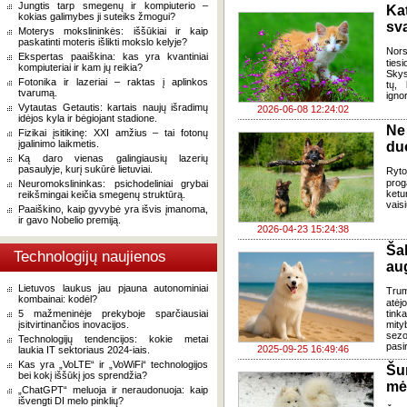
Jungtis tarp smegenų ir kompiuterio –
Ka
kokias galimybes ji suteiks žmogui?
sv
Moterys mokslininkės: iššūkiai ir kaip
paskatinti moteris išlikti mokslo kelyje?
Nors
Ekspertas paaiškina: kas yra kvantiniai
ties
kompiuteriai ir kam jų reikia?
Skys
Fotonika ir lazeriai – raktas į aplinkos
tų,
tvarumą.
ignor
Vytautas Getautis: kartais naujų išradimų
2026-06-08 12:24:02
idėjos kyla ir bėgiojant stadione.
Ne
Fizikai įsitikinę: XXI amžius – tai fotonų
įgalinimo laikmetis.
du
Ką daro vienas galingiausių lazerių
pasaulyje, kurį sukūrė lietuviai.
Ryto
prog
Neuromokslininkas: psichodeliniai grybai
ketu
reikšmingai keičia smegenų struktūrą.
vais
Paaiškino, kaip gyvybė yra išvis įmanoma,
ir gavo Nobelio premiją.
2026-04-23 15:24:38
Ša
Technologijų naujienos
aug
Lietuvos laukus jau pjauna autonominiai
Trum
kombainai: kodėl?
atėj
5 mažmeninėje prekyboje sparčiausiai
tink
įsitvirtinančios inovacijos.
mity
sezo
Technologijų tendencijos: kokie metai
pasi
2025-09-25 16:49:46
laukia IT sektoriaus 2024-iais.
Kas yra „VoLTE“ ir „VoWiFi“ technologijos
Šu
bei kokį iššūkį jos sprendžia?
mė
„ChatGPT“ meluoja ir neraudonuoja: kaip
išvengti DI melo pinklių?