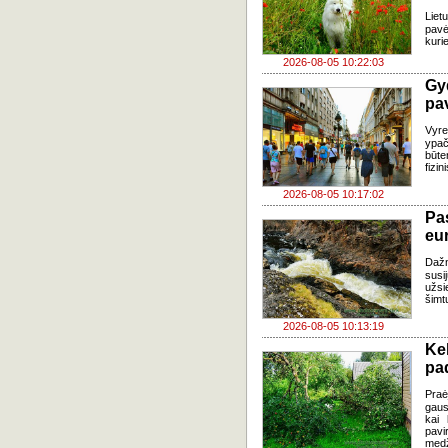
Liet
pavė
kuri
2026-08-05 10:22:03
Gy
pa
Vyre
ypač
būte
fizi
2026-08-05 10:17:02
Pa
eu
Daž
susi
užsi
šimt
2026-08-05 10:13:19
Ke
pad
Praė
gausų
kai 
pavi
medž