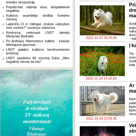
istorijos ekspozicija.
Pr
Populizmas stiprėja visur, atsipalaiduoti
dr
negalima.
ma
Kultūros asamblėja skelbia švietimo
mėnesį.
Sve
Lapkričio 21 d. mitingas „Kokios valstybės
mes norime?“ suvienys sektorius.
popu
reik
Konkursą vadovauti LNDT laimėjo
dres
Martynas Budraitis.
2022-12-21 18:25:49
– ind
Po Andriaus Mamontovo kalbos - keistas
dėkingumo jausmas.
Į k
LNDT palaiko kultūros bendruomenės
protestą.
Tai,
ener
LNDT pasitinka 86 sezoną šūkiu „Mes
svei
negalime vienas be kito“.
kaip 
2022-11-14 14:18:29
Ar
ma
Kiek
pati
lepi
liūd
nėra
2022-10-24 13:09:36
Vet
str