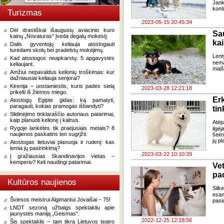
Jank
kont
Turizmas
2023-05-15 20:45:34
Dėl drastiškai išaugusių aviacinio kuro
Sa
kainų „Novaturas“ įveda degalų mokestį.
kai
Dalis gyventojų keliauja atostogauti
turėdami skolų bei pradelstų mokėjimų.
Lent
Kad atostogos neapkarstų: 5 apgavystės
nema
keliaujant.
maiš
Amžiui nepavaldus kelionių troškimas: kur
dažniausiai keliauja senjorai?
Kirenija – uostamiestis, kuris padės sielą
2023-03-28 12:21:18
prikelti iš žiemos miego.
Er
Atostogų Egipte gidas: ką pamatyti,
paragauti, kokias pramogas išbandyti?
ti
Slidinėjimo tinklaraščio autoriaus patarimai,
kaip planuoti kelionę į kalnus.
Atėj
Rygoje lankėtės tik praėjusiais metais? 8
ilgė
naujienos paskatins ten sugrįžti.
šeim
jų pl
Atostogas lietuviai planuoja ir rudenį: kas
lemia jų pasirinkimą?
2023-03-22 10:10:39
Į gražiausias Skandinavijos vietas –
kemperiu? Keli naudingi patarimai.
Ve
pa
Kultūros naujienos
Silk
esan
Šviesos meistrui Algimantui Jovaišai – 75!
pasi
LNDT sezoną užbaigs spektakliu apie
jaunystės maniją „Geismas“.
2022-12-25 12:18:56
Šis spektaklis – tam tikra Lietuvos teatro