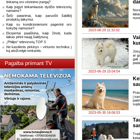
dan
tinkamą oro vėsinimo įrangą?
Kaip įsigyti tinkamiausio dydžio televizorių
Nors
namams?
laba
Šeši patarimai, kaip paruošti šaldiklį
nuve
produktų laikymui.
Kaip su kondicionieriumi pagerinti oro
kokybę namuose?
2023-08-29 11:32:02
Ekspertai paaiškina, kaip žinoti, kada
Va
laikas pirkti naują šaldytuvą.
„Philips“ televizorių TOP 3.
kur
Ne kasdienis pirkinys – virtuvės technika: į
ką atsižvelgti renkantis.
Jūsų
ar ga
gali
Pagalba priimant TV
pada
2023-06-29 15:04:54
Kel
sa
Pras
į sa
patir
supl
2023-05-30 16:06:53
Ta
sa
Trad
ketu