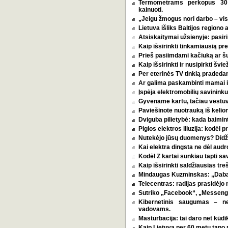
Termometrams perkopus 30 l
kainuoti.
„Jeigu žmogus nori darbo – vi
Lietuva išliks Baltijos regiono 
Atsiskaitymai užsienyje: pasirin
Kaip išsirinkti tinkamiausią p
Prieš pasiimdami kačiuką ar šuni
Kaip išsirinkti ir nusipirkti šv
Per eterinės TV tinklą pradeda
Ar galima paskambinti mamai i
Įspėja elektromobilių savininkus
Gyvename kartu, tačiau vestu
Paviešinote nuotrauką iš kelio
Dviguba pilietybė: kada baimint
Pigios elektros iliuzija: kodėl
Nutekėjo jūsų duomenys? Didžia
Kai elektra dingsta ne dėl audro
Kodėl Z kartai sunkiau tapti s
Kaip išsirinkti saldžiausias tr
Mindaugas Kuzminskas: „Dabar 
Telecentras: radijas prasidėjo n
Sutriko „Facebook“, „Messenge
Kibernetinis saugumas – n
vadovams.
Masturbacija: tai daro net kūdik
Kaip Lietuva per 60 metų tapo p