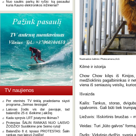
Nuo saulės parkų iki ryšio: ką pasauliui
kuria Kauno elektronikos inžinieriai?
Nuotraukos šaltinis: Photocamera.click
Kilmė ir istorija
Chow Chow kilęs iš Kinijos
medžioklinis pagalbininkas ir net
viena iš seniausių veislių, kur
TV naujienos
Išvaizda
Per eterinės TV tinklą pradedama siųsti
Kailis: Tankus, storas, dvigu
programa „Seimas tiesiogiai“.
spalvomis. Gali būti tiek trumpap
Laisvas žodis vis dar pavojuje, tad
balandžio 25 d. išeikime į aikštę.
Liežuvis: Išskirtinis bruožas – 
Kada spręsis LRT įstatymo likimas?
Protestas ŠALIN RANKAS NUO LAISVO
Veidas: Turi „liūto galvos“ form
ŽODŽIO! Susitikime prie Seimo rytoj!
Balandžio 8 d. tęsiasi PROTESTAS: Šalin
Dydis: Vidutinio dydžio, sveria 
rankas nuo laisvo žodžio!