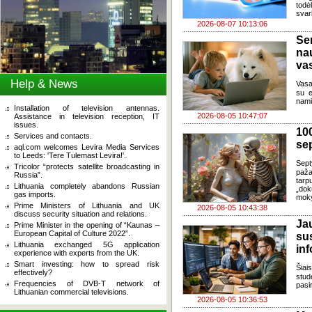
todė
svar
2026-08-07 10:13:06
Se
na
va
Help & News
Vasa
su e
nami
Installation of television antennas.
2026-08-05 10:47:07
Assistance in television reception, IT
issues.
100
Services and contacts.
se
aql.com welcomes Levira Media Services
to Leeds: 'Tere Tulemast Levira!'.
Sept
Tricolor “protects satellite broadcasting in
paža
Russia”.
tarp
Lithuania completely abandons Russian
„dok
gas imports.
moky
Prime Ministers of Lithuania and UK
2026-08-05 10:43:38
discuss security situation and relations.
J
Prime Minister in the opening of “Kaunas –
European Capital of Culture 2022”.
su
Lithuania exchanged 5G application
in
experience with experts from the UK.
Smart investing: how to spread risk
Šia
effectively?
stud
Frequencies of DVB-T network of
pasi
Lithuanian commercial televisions.
2026-08-05 10:36:53