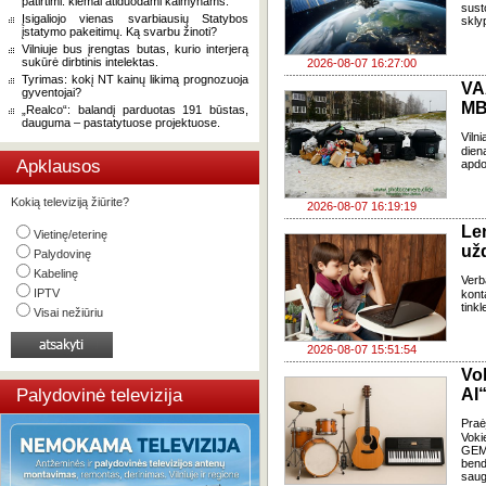
patirtimi: kiemai atiduodami kaimynams.
sust
Įsigaliojo vienas svarbiausių Statybos
skly
įstatymo pakeitimų. Ką svarbu žinoti?
Vilniuje bus įrengtas butas, kurio interjerą
sukūrė dirbtinis intelektas.
2026-08-07 16:27:00
Tyrimas: kokį NT kainų likimą prognozuoja
VA
gyventojai?
MB
„Realco“: balandį parduotas 191 būstas,
dauguma – pastatytuose projektuose.
Viln
dien
Apklausos
apdo
Kokią televiziją žiūrite?
2026-08-07 16:19:19
Le
Vietinę/eterinę
už
Palydovinę
Kabelinę
Verb
IPTV
kont
tink
Visai nežiūriu
2026-08-07 15:51:54
Vo
Palydovinė televizija
AI“
Pra
Voki
GEMA
bend
saug