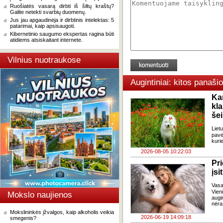
Ruošiatės vasarą dirbti iš šiltų kraštų?
Galite netekti svarbių duomenų.
Jus jau apgaudinėja ir dirbtinis intelektas: 5
patarimai, kaip apsisaugoti.
Kibernetinio saugumo ekspertas ragina būti
atidiems atsiskaitant internete.
Vilnius nuotraukose
Augintiniai: kitos panaši
Ka
kl
še
Liet
pavė
kuri
2026-08-05 10:22:03
Pr
įsi
Vasa
Vien
Mokslo naujienos
augin
nėra 
Mokslininkės įžvalgos, kaip alkoholis veikia
2026-06-19 14:09:18
smegenis?