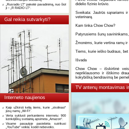
didelio fizinio krūvio.
„Rusradio LT“ pakeitė pavadinimą, nuo šiol
ji – „R RADIO LT“.
Sveikata: Jautrūs sąnariams ir 
veterinarą.
Gal reikia sutvarkyti?
Kam tinka Chow Chow?
Patyrusiems šunų savininkams, k
Žmonėms, kurie vertina ramų ir 
Tiems, kurie ieško budraus, bet
Išvada
Chow Chow – išskirtinė veisl
nepriklausomo ir ištikimo drau
kokybišką bendravimą be pernel
TV antenų montavimas i
Interneto naujienos
Kaip užkirsti kelią tiems, kurie „skolinasi“
jūsų namų „Wi-Fi“.
Verta suklusti perkantiems internetu: 900
kenkėjiškų svetainių apsimeta „Amazon“.
Visame pasaulyje pastebėta sutrikusi
„YouTube“ veikla: kodėl nebeveiks.