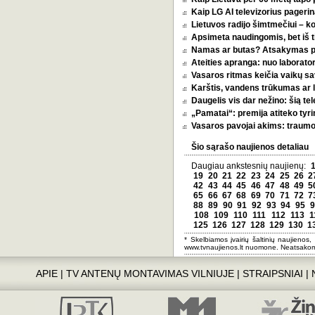
Kaip LG AI televizorius pagerina
Lietuvos radijo šimtmečiui – k
Apsimeta naudingomis, bet iš t
Namas ar butas? Atsakymas pri
Ateities apranga: nuo laborator
Vasaros ritmas keičia vaikų sa
Karštis, vandens trūkumas ar l
Daugelis vis dar nežino: šią tel
„Pamatai“: premija atiteko tyri
Vasaros pavojai akims: traumos
Šio sąrašo naujienos detaliau
Daugiau ankstesnių naujienų:
19
20
21
22
23
24
25
26
2
42
43
44
45
46
47
48
49
5
65
66
67
68
69
70
71
72
7
88
89
90
91
92
93
94
95
9
108
109
110
111
112
113
1
125
126
127
128
129
130
1
* Skelbiamos įvairių šaltinių naujienos,
www.tvnaujienos.lt nuomone. Neatsakom
APIE
|
TV ANTENŲ MONTAVIMAS VILNIUJE
|
STRAIPSNIAI
|