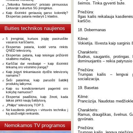
šeimos. Tinka gyventi bute.
„Teltonika Networks“ pristato pirmuosius
Lietuvoje sukurtus 5G įrenginius.
Priežiūra:
Kaip išsirinkti geriausią garso kolonėlę?
Ilgas kailis reikalauja kasdienė
Ekspertas pataria nedaryti 1 klaidos.
karščio.
Buities technikos naujienos
18. Dobermanas
Kilmė:
5 įrenginiai, kuriuos įsigiję pasiruošite
vasaros karščiams.
Vokietija. Išvesta kaip sarginis
Ekspertas pataria, kodėl verta rinktis
QNED televizorių.
Charakteris:
Ekspertas pataria, kaip teisingai prižiūrėti
Budrus, saugantis, protingas. 
skalbimo mašiną.
dominuojantis – reikia patyrusio
Karščiai dar nesibaigė – kaip išsirinkti
tinkamą oro vėsinimo įrangą?
Priežiūra:
Kaip įsigyti tinkamiausio dydžio televizorių
Trumpas kailis – lengvai pr
namams?
socializacija.
Šeši patarimai, kaip paruošti šaldiklį
produktų laikymui.
19. Basetas
Kaip su kondicionieriumi pagerinti oro
kokybę namuose?
Kilmė:
Ekspertai paaiškina, kaip žinoti, kada
laikas pirkti naują šaldytuvą.
Prancūzija. Naudotas medžiokle
„Philips“ televizorių TOP 3.
Charakteris:
Ne kasdienis pirkinys – virtuvės technika: į
ką atsižvelgti renkantis.
Ramus, draugiškas, švelnus. Gali
gyvūnais.
Nemokamos TV programos
Priežiūra:
Trumpas kailis, lengva priežiūra.