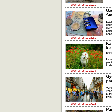
2026-08-05 10:29:01
Už
Šta
Dau
daug
gyve
paja
nepa
2026-08-05 10:26:31
Ka
kl
še
Liet
pavė
kuri
2026-08-05 10:22:03
Gy
pa
Vyre
ypač
būte
fizi
2026-08-05 10:17:02
Pa