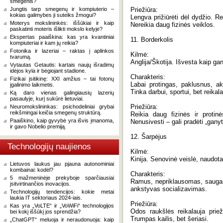
smegenis?
Jungtis tarp smegenų ir kompiuterio –
Priežiūra:
kokias galimybes ji suteiks žmogui?
Lengva prižiūrėti dėl dydžio. Rei
Moterys mokslininkės: iššūkiai ir kaip
Nereikia daug fizinės veiklos.
paskatinti moteris išlikti mokslo kelyje?
Ekspertas paaiškina: kas yra kvantiniai
11. Borderkolis
kompiuteriai ir kam jų reikia?
Fotonika ir lazeriai – raktas į aplinkos
Kilmė:
tvarumą.
Anglija/Škotija. Išvesta kaip g
Vytautas Getautis: kartais naujų išradimų
idėjos kyla ir bėgiojant stadione.
Charakteris:
Fizikai įsitikinę: XXI amžius – tai fotonų
Labai protingas, paklusnus, ak
įgalinimo laikmetis.
Tinka darbui, sportui, bet reika
Ką daro vienas galingiausių lazerių
pasaulyje, kurį sukūrė lietuviai.
Priežiūra:
Neuromokslininkas: psichodeliniai grybai
reikšmingai keičia smegenų struktūrą.
Reikia daug fizinės ir protinė
Paaiškino, kaip gyvybė yra išvis įmanoma,
Nenusivesti – gali pradėti „gany
ir gavo Nobelio premiją.
12. Šarpėjus
Technologijų naujienos
Kilmė:
Kinija. Senovinė veislė, naudota 
Lietuvos laukus jau pjauna autonominiai
kombainai: kodėl?
Charakteris:
5 mažmeninėje prekyboje sparčiausiai
Ramus, nepriklausomas, saugant
įsitvirtinančios inovacijos.
ankstyvas socializavimas.
Technologijų tendencijos: kokie metai
laukia IT sektoriaus 2024-iais.
Priežiūra:
Kas yra „VoLTE“ ir „VoWiFi“ technologijos
Odos raukšlės reikalauja priež
bei kokį iššūkį jos sprendžia?
Trumpas kailis, bet šeriasi.
„ChatGPT“ meluoja ir neraudonuoja: kaip