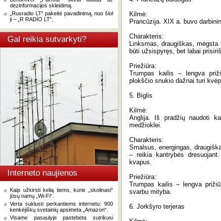
dezinformacijos skleidimą.
„Rusradio LT“ pakeitė pavadinimą, nuo šiol
Kilmė:
ji – „R RADIO LT“.
Prancūzija. XIX a. buvo darbinin
Charakteris:
Gal reikia sutvarkyti?
Linksmas, draugiškas, mėgsta b
būti užsispyręs, bet labai prisir
Priežiūra:
Trumpas kailis – lengva prižiū
plokščio snukio dažnai turi kv
5. Biglis
Kilmė:
Anglija. Iš pradžių naudoti ka
medžioklei.
Charakteris:
Smalsus, energingas, draugiškas
– reikia kantrybės dresuojant.
kvapus.
Interneto naujienos
Priežiūra:
Trumpas kailis – lengva prižiūr
Kaip užkirsti kelią tiems, kurie „skolinasi“
svarbu mityba.
jūsų namų „Wi-Fi“.
Verta suklusti perkantiems internetu: 900
6. Jorkšyro terjeras
kenkėjiškų svetainių apsimeta „Amazon“.
Visame pasaulyje pastebėta sutrikusi