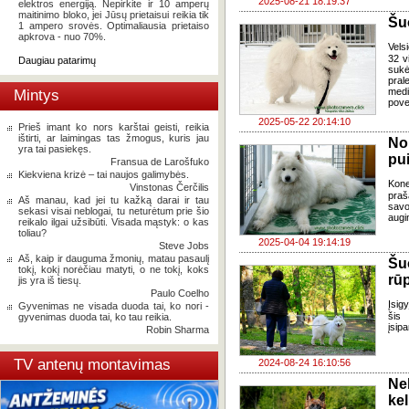
2025-08-21 18:19:37
elektros energiją. Nepirkite ir 10 amperų
maitinimo bloko, jei Jūsų prietaisui reikia tik
Šu
1 ampero srovės. Optimaliausia prietaiso
apkrova - nuo 70%.
Vels
32 v
Daugiau patarimų
sukė
pral
medi
Mintys
pove
2025-05-22 20:14:10
Prieš imant ko nors karštai geisti, reikia
ištirti, ar laimingas tas žmogus, kuris jau
No
yra tai pasiekęs.
pui
Fransua de Larošfuko
Kiekviena krizė – tai naujos galimybės.
Kon
Vinstonas Čerčilis
praš
Aš manau, kad jei tu kažką darai ir tau
savo
sekasi visai neblogai, tu neturėtum prie šio
augin
reikalo ilgai užsibūti. Visada mąstyk: o kas
toliau?
2025-04-04 19:14:19
Steve Jobs
Aš, kaip ir dauguma žmonių, matau pasaulį
Šuo
tokį, kokį norėčiau matyti, o ne tokį, koks
rū
jis yra iš tiesų.
Paulo Coelho
Įsigy
Gyvenimas ne visada duoda tai, ko nori -
šis
gyvenimas duoda tai, ko tau reikia.
įsip
Robin Sharma
TV antenų montavimas
2024-08-24 16:10:56
Ne
kel