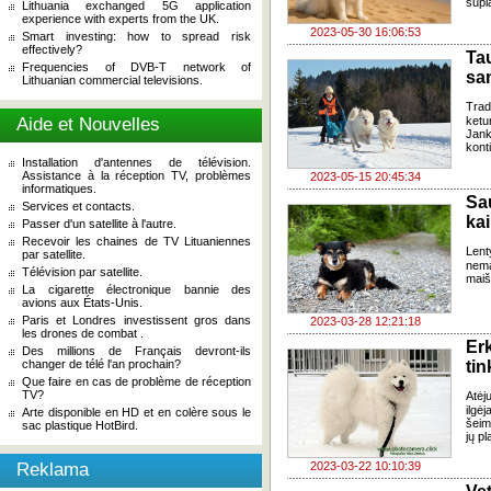
supl
Lithuania exchanged 5G application
experience with experts from the UK.
2023-05-30 16:06:53
Smart investing: how to spread risk
effectively?
Ta
Frequencies of DVB-T network of
sa
Lithuanian commercial televisions.
Trad
Aide et Nouvelles
ketu
Jank
kont
Installation d'antennes de télévision.
Assistance à la réception TV, problèmes
2023-05-15 20:45:34
informatiques.
Sa
Services et contacts.
kai
Passer d'un satellite à l'autre.
Recevoir les chaines de TV Lituaniennes
Lent
par satellite.
nema
Télévision par satellite.
maiš
La cigarette électronique bannie des
avions aux États-Unis.
Paris et Londres investissent gros dans
2023-03-28 12:21:18
les drones de combat .
Er
Des millions de Français devront-ils
changer de télé l'an prochain?
ti
Que faire en cas de problème de réception
TV?
Atėj
ilgė
Arte disponible en HD et en colère sous le
šeim
sac plastique HotBird.
jų pl
Reklama
2023-03-22 10:10:39