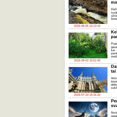
eu
Daž
susi
užsi
šimt
2026-08-05 10:13:19
Ke
pad
Praė
gausų
kai 
pavi
medž
2026-08-02 20:52:40
Da
tai
Atos
būsi
dėlt
sukč
2026-07-24 19:34:20
Pe
sv
Nor
nepa