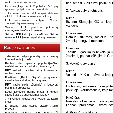
rankas nuo laisvo žodžio!
nes šeriasi. Gali turėti polinkį t
Gedimas „Express-AT1“ palydove 56° rytų
ilgumos – palydovas nutraukė darbą.
2. Auksaspalvis retriveris
Telecentras sutarė dėl naujos dirbtinio
intelekto platformos sukūrimo Lietuvoje.
Kilmė:
LRT politizuosiantis įstatymas Seime
Išvesta Škotijoje XIX a. kaip
skinasi kelią kosminiu greičiu.
vandens.
Skubotas LRT įstatymo pakeitimų
svarstymas Kultūros komitete.
Charakteris:
Seimo LSDP frakcijos pranešimas: Seime
Ramus, ištikimas, socialus. It
– naujas LRT įstatymo pakeitimų projektas.
žmonių. Lengvai mokomas.
Radijo naujienos
Priežiūra:
Tankus, ilgas kailis reikalauja
žaidimai, pasivaikščiojimai. Ga
Telecentras: radijas prasidėjo nuo inžinierių
ir tebesiremia jų darbu.
3. Vokiečių aviganis
Radijas prieš sparčiai populiarėjančias
tinklalaides: kuriam atiteks mūsų ausys?
RRT: atsirado daugiau galimybių naujoms
Kilmė:
radijo stotims.
Vokietija, XIX a. – išvesta kaip
Pradėtos „Radio Signal“ programos
transliacijos vidurinėmis bangomis.
Charakteris:
RRT: radijo stotis „Sputnik“ ir Lietuvos
Protingas, ištikimas, saugant
pasirinkta programa.
policijoje, kariuomenėje, kaip t
Kodėl Lietuvoje galime matyti ir girdėti
kitose šalyse transliuojamas laidas?
Priežiūra:
„TV3 Grupė“ įsigyja „M-1“ valdomas radijo
Reikalinga kasdienė fizinė ir pro
stotis.
į sąnarių problemas – svarbu ste
Iš Sitkūnų radijo stoties prabilo „Radio
Pravda“.
4. Prancūzų buldogas
Bendrovei „Plunsta“ skirta bauda už