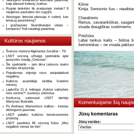
Slidinėjimo tinklaraščio autoriaus patarimai,
kaip planuoti kelionę į kalnus.
Kilmė:
Rygoje lankėtės tik praėjusiais metais? 8
Kinija. Senovinis šuo – naudotas
naujienos paskatins ten sugrįžti.
Atostogas lietuviai planuoja ir rudenį: kas
Charakteris:
lemia jų pasirinkimą?
Ramus, savarankiškas, saugantis
Į gražiausias Skandinavijos vietas –
visada draugiškas svetimiems.
kemperiu? Keli naudingi patarimai.
Priežiūra:
Kultūros naujienos
Labai tankus kailis – būtina š
šeimininkas – ne visada paklus
Šviesos meistrui Algimantui Jovaišai – 75!
LNDT sezoną užbaigs spektakliu apie
jaunystės maniją „Geismas“.
Šis spektaklis – tam tikra Lietuvos teatro
istorijos ekspozicija.
Populizmas stiprėja visur, atsipalaiduoti
negalima.
Kultūros asamblėja skelbia švietimo
mėnesį.
Lapkričio 21 d. mitingas „Kokios valstybės
mes norime?“ suvienys sektorius.
Konkursą vadovauti LNDT laimėjo
Martynas Budraitis.
Komentuojame šią naujie
Po Andriaus Mamontovo kalbos - keistas
dėkingumo jausmas.
Jūsų komentaras
LNDT palaiko kultūros bendruomenės
protestą.
Jūsų vardas:
LNDT pasitinka 86 sezoną šūkiu „Mes
negalime vienas be kito“.