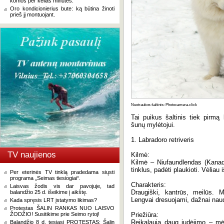
komos per kelias minutes.
Oro kondicionierius bute: ką būtina žinoti
prieš jį montuojant.
Nuotraukos šaltinis: Photocamera.click
Tai puikus šaltinis tiek pirmą
šunų mylėtojui.
1. Labradoro retriveris
TV naujienos
Kilmė:
Kilmė – Niufaundlendas (Kanad
tinklus, padėti plaukioti. Vėliau 
Per eterinės TV tinklą pradedama siųsti
programa „Seimas tiesiogiai“.
Charakteris:
Laisvas žodis vis dar pavojuje, tad
Draugiški, kantrūs, meilūs.
balandžio 25 d. išeikime į aikštę.
Lengvai dresuojami, dažnai naud
Kada spręsis LRT įstatymo likimas?
Protestas ŠALIN RANKAS NUO LAISVO
ŽODŽIO! Susitikime prie Seimo rytoj!
Priežiūra:
Reikalauja daug judėjimo – mėgs
Balandžio 8 d. tęsiasi PROTESTAS: Šalin