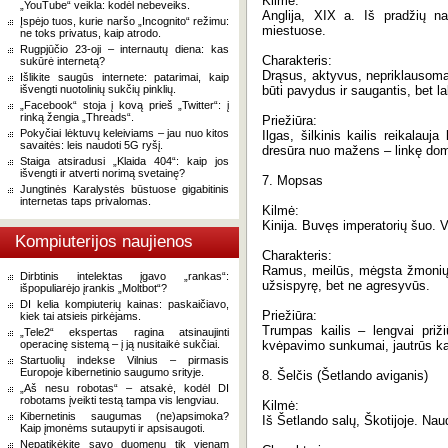
Kilmė:
„YouTube“ veikla: kodėl nebeveiks.
Anglija, XIX a. Iš pradžių n
Įspėjo tuos, kurie naršo „Incognito“ režimu:
miestuose.
ne toks privatus, kaip atrodo.
Rugpjūčio 23-oji – internautų diena: kas
Charakteris:
sukūrė internetą?
Drąsus, aktyvus, nepriklausomas
Išlikite saugūs internete: patarimai, kaip
išvengti nuotolinių sukčių pinklių.
būti pavydus ir saugantis, bet la
„Facebook“ stoja į kovą prieš „Twitter“: į
rinką žengia „Threads“.
Priežiūra:
Pokyčiai lėktuvų keleiviams – jau nuo kitos
Ilgas, šilkinis kailis reikalauj
savaitės: leis naudoti 5G ryšį.
dresūra nuo mažens – linkę dom
Staiga atsiradusi „Klaida 404“: kaip jos
išvengti ir atverti norimą svetainę?
7. Mopsas
Jungtinės Karalystės būstuose gigabitinis
internetas taps privalomas.
Kilmė:
Kinija. Buvęs imperatorių šuo. V
Kompiuterijos naujienos
Charakteris:
Ramus, meilūs, mėgsta žmonių d
Dirbtinis intelektas įgavo „rankas“:
užsispyrę, bet ne agresyvūs.
išpopuliarėjo įrankis „Moltbot“?
DI kelia kompiuterių kainas: paskaičiavo,
Priežiūra:
kiek tai atsieis pirkėjams.
Trumpas kailis – lengvai priži
„Tele2“ ekspertas ragina atsinaujinti
operacinę sistemą – į ją nusitaikė sukčiai.
kvėpavimo sunkumai, jautrūs ka
Startuolių indekse Vilnius – pirmasis
Europoje kibernetinio saugumo srityje.
8. Šelčis (Šetlando aviganis)
„Aš nesu robotas“ – atsakė, kodėl DI
robotams įveikti testą tampa vis lengviau.
Kilmė:
Kibernetinis saugumas (ne)apsimoka?
Iš Šetlando salų, Škotijoje. Nau
Kaip įmonėms sutaupyti ir apsisaugoti.
Nepatikėkite savo duomenų tik vienam