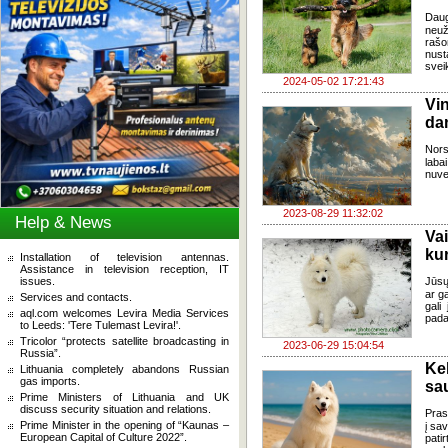
Daug
neuž
raš
nust
svei
2024-05-02 17:21:43
Vi
dan
Nors
laba
nuve
2023-08-29 11:32:02
Help & News
Va
kur
Installation of television antennas.
Assistance in television reception, IT
issues.
Jūsų
ar ga
Services and contacts.
gali
aql.com welcomes Levira Media Services
pada
to Leeds: 'Tere Tulemast Levira!'.
Tricolor “protects satellite broadcasting in
2023-06-29 15:04:54
Russia”.
Kel
Lithuania completely abandons Russian
gas imports.
sa
Prime Ministers of Lithuania and UK
discuss security situation and relations.
Pras
Prime Minister in the opening of “Kaunas –
į sa
European Capital of Culture 2022”.
patir