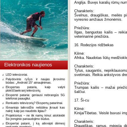
Anglija. Buvęs karalių rūmų num
Charakteris:
Švelnus, draugiškas, meilės pi
vyresnio amžiaus žmonėmis.
Priežiūra:
Ilgas, banguotas kailis – reiki
veterinarinė priežiūra.
16. Rodezijos ridžbekas
Kilmė:
Afrika. Naudotas liūtų medžioklei
Elektronikos naujienos
Charakteris:
Tylus, saugantis, nepriklausomas
svetimais. Reikia ankstyvos dre
LED televizoriai.
Palydovinis ryšys ir naujas įkrovimo
būdas: „Android 15“ atnaujinimas.
Priežiūra:
Ekspertas pataria, kaip valyti
Trumpas kailis – mažai priežiūr
plokščiaekranį televizorių.
šalčiui.
Ekspertė pataria: geriausi nebrangūs 5G
telefonai paaugliui.
17. Ši-cu
Renkatės televizorių? Ekspertų patarimai.
Išmaniojo laikrodžio nebūtina įkrauti kas
Kilmė:
naktį: kaip juo naudotis ilgiau?
Kinija/Tibetas. Veislė buvusi im
Projektorius – ne tik namų kinui: atskleidė
šio įrenginio panaudojimo būdus.
Charakteris:
Ekspertai patarė, į ką atkreipti dėmesį
Draugiškas, ramus, mėgsta dė
renkantis monitorių.