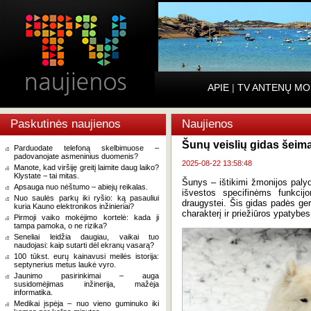
APIE
|
TV ANTENŲ MO
Paskutinės naujienos
Naujienos
Šunų veislių gidas šeim
Parduodate telefoną skelbimuose –
padovanojate asmeninius duomenis?
2025-08-22 13:58:48
Manote, kad viršiję greitį laimite daug laiko?
Klystate − tai mitas.
Šunys – ištikimi žmonijos palyd
Apsauga nuo nėštumo – abiejų reikalas.
išvestos specifinėms funkcij
Nuo saulės parkų iki ryšio: ką pasauliui
draugystei. Šis gidas padės geri
kuria Kauno elektronikos inžinieriai?
charakterį ir priežiūros ypatybes
Pirmoji vaiko mokėjimo kortelė: kada ji
tampa pamoka, o ne rizika?
Seneliai leidžia daugiau, vaikai tuo
naudojasi: kaip sutarti dėl ekranų vasarą?
100 tūkst. eurų kainavusi meilės istorija:
septynerius metus laukė vyro.
Jaunimo pasirinkimai – auga
susidomėjimas inžinerija, mažėja
informatika.
Medikai įspėja – nuo vieno guminuko iki