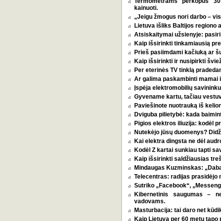
Termometrams perkopus 30 l
kainuoti.
„Jeigu žmogus nori darbo – vi
Lietuva išliks Baltijos regiono 
Atsiskaitymai užsienyje: pasirin
Kaip išsirinkti tinkamiausią p
Prieš pasiimdami kačiuką ar šuni
Kaip išsirinkti ir nusipirkti šv
Per eterinės TV tinklą pradeda
Ar galima paskambinti mamai i
Įspėja elektromobilių savininkus
Gyvename kartu, tačiau vestu
Paviešinote nuotrauką iš kelio
Dviguba pilietybė: kada baimint
Pigios elektros iliuzija: kodėl
Nutekėjo jūsų duomenys? Didžia
Kai elektra dingsta ne dėl audro
Kodėl Z kartai sunkiau tapti s
Kaip išsirinkti saldžiausias tr
Mindaugas Kuzminskas: „Dabar 
Telecentras: radijas prasidėjo n
Sutriko „Facebook“, „Messenge
Kibernetinis saugumas – n
vadovams.
Masturbacija: tai daro net kūdik
Kaip Lietuva per 60 metų tapo p