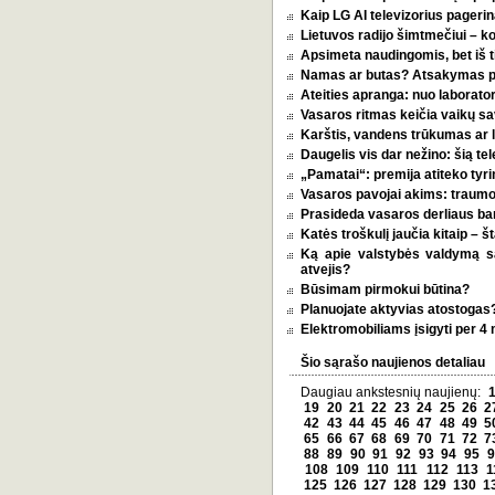
Kaip LG AI televizorius pagerina
Lietuvos radijo šimtmečiui – k
Apsimeta naudingomis, bet iš t
Namas ar butas? Atsakymas pri
Ateities apranga: nuo laborator
Vasaros ritmas keičia vaikų sa
Karštis, vandens trūkumas ar l
Daugelis vis dar nežino: šią tel
„Pamatai“: premija atiteko tyri
Vasaros pavojai akims: traumos
Prasideda vasaros derliaus ba
Katės troškulį jaučia kitaip – 
Ką apie valstybės valdymą 
atvejis?
Būsimam pirmokui būtina?
Planuojate aktyvias atostogas? 
Elektromobiliams įsigyti per 4
Šio sąrašo naujienos detaliau
Daugiau ankstesnių naujienų:
19
20
21
22
23
24
25
26
2
42
43
44
45
46
47
48
49
5
65
66
67
68
69
70
71
72
7
88
89
90
91
92
93
94
95
9
108
109
110
111
112
113
1
125
126
127
128
129
130
1