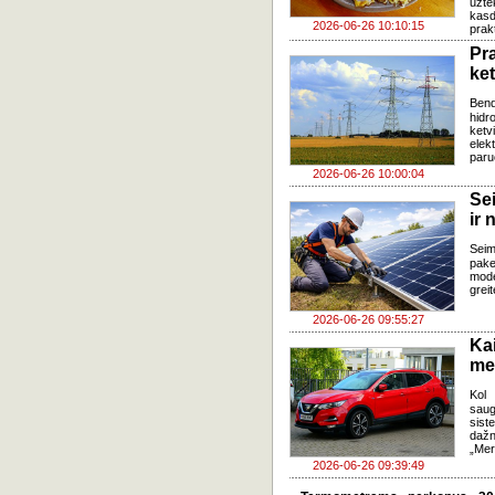
užte
kasd
2026-06-26 10:10:15
prak
Pr
ke
Ben
hidr
ketv
elek
paru
2026-06-26 10:00:04
Se
ir 
Sei
pake
mode
grei
2026-06-26 09:55:27
Ka
med
Kol 
saug
sis
dažn
„Mer
2026-06-26 09:39:49