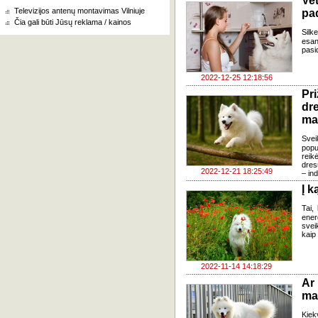
Ve
Televizijos antenų montavimas Vilniuje
pa
Čia gali būti Jūsų reklama / kainos
Silk
esan
pasi
2022-12-25 12:18:56
Pr
dr
ma
Sve
popu
reik
dres
2022-12-21 18:25:49
– ind
Į k
Tai,
ener
svei
kaip 
2022-11-14 14:18:29
Ar
ma
Kiek