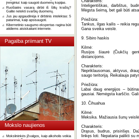
Charakteris:
įrenginiui: kaip saugoti duomenų kopijas.
Inteligentiškas, darbštus, budr
Ruošiatės vasarą dirbti iš šiltų kraštų?
Mėgsta šeimą, bet gali būti ats
Galite netekti svarbių duomenų.
Jus jau apgaudinėja ir dirbtinis intelektas: 5
Priežiūra:
patarimai, kaip apsisaugoti.
Tankus, ilgas kailis – reikia regul
Kibernetinio saugumo ekspertas ragina būti
Gana sveika veislė.
atidiems atsiskaitant internete.
9. Sibiro haskis
Pagalba priimant TV
Kilmė:
Rusijos šiaurė (Čiukčių ge
distancijoms.
Charakteris:
Nepriklausomas, aktyvus, draug
saugo teritoriją. Reikalauja paty
Priežiūra:
Labai daug energijos – būtina
gausiai. Nemėgsta karščio. Gali 
10. Čihuahua
Kilmė:
Meksika. Mažiausia šunų veislė 
Mokslo naujienos
Charakteris:
Drąsus, budrus, prisirišęs. D
linkęs loti. Nepataria palikti su
Mokslininkės įžvalgos, kaip alkoholis veikia