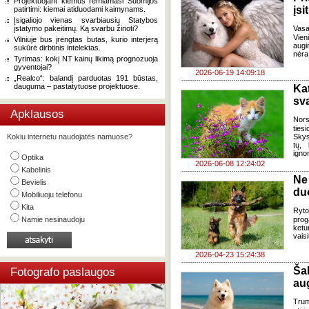
Projektuojant kiemus remiamasi Suomijos
įsi
patirtimi: kiemai atiduodami kaimynams.
Įsigaliojo vienas svarbiausių Statybos
įstatymo pakeitimų. Ką svarbu žinoti?
Vasa
Vien
Vilniuje bus įrengtas butas, kurio interjerą
augin
sukūrė dirbtinis intelektas.
nėra 
Tyrimas: kokį NT kainų likimą prognozuoja
gyventojai?
2026-06-19 14:09:18
„Realco“: balandį parduotas 191 būstas,
dauguma – pastatytuose projektuose.
Ka
sv
Apklausos
Nors
ties
Kokiu internetu naudojatės namuose?
Skys
tų,
ignor
Optika
2026-06-08 12:24:02
Kabelinis
Ne
Bevielis
du
Mobiliuoju telefonu
Kita
Ryto
Namie nesinaudoju
prog
ketu
vais
2026-04-23 15:24:38
Ša
Fotografo paslaugos
aug
Trum