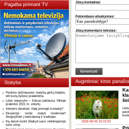
Jūsų kontaktai:
Pagalba priimant TV
Fotorebuso atsakymas:
Jūsų komentaro tekstas:
Augintiniai: kitos panaši
Statyba
Ka
Penkios dažniausios statybų ginčų klaidos,
kl
dėl kurių bylose pralaimima.
še
Lėtai nepavyko – šokusi paklausa Vilniuje
pralenkė 2021 m. vidurkį.
Liet
Interjero dizainas: Kaip įsirengti svetainę?
pavė
Ekspertai: norite statyti moderniai?
kuri
Atsigręžkite į natūralumą ir tradicijas.
Ką daryti norint išlaikyti savo nekilnojamojo
2026-08-05 10:22:03
turto vertę.
Pr