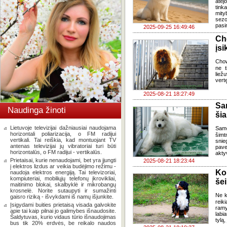
atėj
tink
mity
sezo
pasi
2025-09-25 16:49:46
Ch
įsi
Chow
ne t
liežu
vert
2025-08-21 18:27:49
Sa
Naudinga žinoti
ši
Lietuvoje televizijai dažniausiai naudojama
Samo
horizontali poliarizacija, o FM radijui
šimt
vertikali. Tai reiškia, kad montuojant TV
snie
antenas televizijai jų vibratoriai turi būti
pave
horizontalūs, o FM radijui - vertikalūs.
akty
Prietaisai, kurie nenaudojami, bet yra įjungti
2025-08-21 18:23:44
į elektros lizdus ar veikia budėjimo režimu -
Ko
naudoja elektros energiją. Tai televizoriai,
kompiuteriai, mobiliųjų telefonų įkrovikliai,
še
maitinimo blokai, skalbyklė ir mikrobangų
krosnelė. Norite sutaupyti ir sumažinti
Ne k
gaisro riziką - išvykdami iš namų išjunkite.
reik
Įsigydami buities prietaisą visada galvokite
ramy
apie tai kaip pilnai jo galimybes išnaudosite.
labi
Šaldytuvas, kurio vidaus tūrio išnaudojimas
tylą
bus tik 20% erdvės, be reikalo naudos