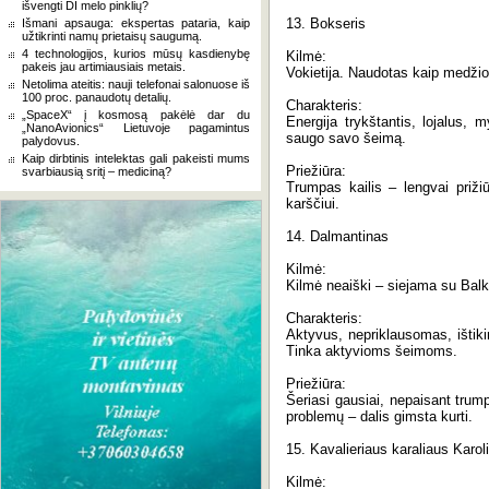
išvengti DI melo pinklių?
13. Bokseris
Išmani apsauga: ekspertas pataria, kaip
užtikrinti namų prietaisų saugumą.
4 technologijos, kurios mūsų kasdienybę
Kilmė:
pakeis jau artimiausiais metais.
Vokietija. Naudotas kaip medžiok
Netolima ateitis: nauji telefonai salonuose iš
100 proc. panaudotų detalių.
Charakteris:
„SpaceX“ į kosmosą pakėlė dar du
Energija trykštantis, lojalus, m
„NanoAvionics“ Lietuvoje pagamintus
saugo savo šeimą.
palydovus.
Kaip dirbtinis intelektas gali pakeisti mums
Priežiūra:
svarbiausią sritį – mediciną?
Trumpas kailis – lengvai prižiū
karščiui.
14. Dalmantinas
Kilmė:
Kilmė neaiški – siejama su Balk
Charakteris:
Aktyvus, nepriklausomas, ištiki
Tinka aktyvioms šeimoms.
Priežiūra:
Šeriasi gausiai, nepaisant trump
problemų – dalis gimsta kurti.
15. Kavalieriaus karaliaus Karoli
Kilmė: