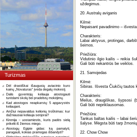
uždegimus.
20. Australų aviganis
Kilmė:
Nepaisant pavadinimo – išvest
Charakteris:
Labai aktyvus, protingas, darbštu
šeimos.
Priežiūra:
Vidutinio ilgio kailis – reikia 
Gali būti nekantrūs be veiklos.
21. Samojedas
Turizmas
Kilmė:
Dėl drastiškai išaugusių aviacinio kuro
Sibiras. Išvesta Čiukčių tautos 
kainų „Novaturas“ įveda degalų mokestį.
Dalis gyventojų keliauja atostogauti
Charakteris:
turėdami skolų bei pradelstų mokėjimų.
Meilus, draugiškas, šypsosi 
Kad atostogos neapkarstų: 5 apgavystės
Gali būti nepriklausomas.
keliaujant.
Amžiui nepavaldus kelionių troškimas: kur
Priežiūra:
dažniausiai keliauja senjorai?
Tankus baltas kailis – labai šer
Kirenija – uostamiestis, kuris padės sielą
šalyse. Mėgsta būti tarp žmonių
prikelti iš žiemos miego.
Atostogų Egipte gidas: ką pamatyti,
22. Chow Chow
paragauti, kokias pramogas išbandyti?