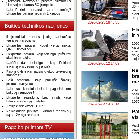
„Teltonika Networks“ pristato pirmuosius
Auga
Lietuvoje sukurtus 5G įrenginius.
dėme
Kaip išsirinkti geriausią garso kolonėlę?
bet 
Ekspertas pataria nedaryti 1 klaidos.
elek
eksp
2026-02-23 18:40:35
Buities technikos naujienos
Ele
ir
5 įrenginiai, kuriuos įsigiję pasiruošite
vasaros karščiams.
2026
Ekspertas pataria, kodėl verta rinktis
kart
QNED televizorių.
sukr
Ekspertas pataria, kaip teisingai prižiūrėti
daug
skalbimo mašiną.
trej
Karščiai dar nesibaigė – kaip išsirinkti
2026-02-06 12:14:09
tinkamą oro vėsinimo įrangą?
Re
Kaip įsigyti tinkamiausio dydžio televizorių
namams?
br
Šeši patarimai, kaip paruošti šaldiklį
me
produktų laikymui.
Kaip su kondicionieriumi pagerinti oro
2026
kokybę namuose?
pasi
Ekspertai paaiškina, kaip žinoti, kada
siek
laikas pirkti naują šaldytuvą.
2025
2026-02-04 14:08:14
„Philips“ televizorių TOP 3.
Pa
Ne kasdienis pirkinys – virtuvės technika: į
ką atsižvelgti renkantis.
vis
Vals
Pagalba priimant TV
patv
elek