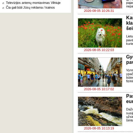
Televizijos antenų montavimas Vilniuje
paja
nepa
Čia gali būti Jūsų reklama / kainos
2026-08-05 10:26:31
Ka
kl
še
Liet
pavė
kuri
2026-08-05 10:22:03
Gy
pa
Vyre
ypač
būte
fizi
2026-08-05 10:17:02
Pa
eu
Daž
susi
užsi
šimt
2026-08-05 10:13:19