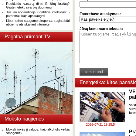
Ruošiatės vasarą dirbti iš šiltų kraštų?
Galite netekti svarbių duomenų.
Jus jau apgaudinėja ir dirbtinis intelektas: 5
Fotorebuso atsakymas:
patarimai, kaip apsisaugoti.
Kibernetinio saugumo ekspertas ragina būti
atidiems atsiskaitant internete.
Jūsų komentaro tekstas:
Pagalba priimant TV
Energetika: kitos panaši
VE
pa
Vals
sute
funk
Mokslo naujienos
2026-07-21 19:25:54
Mokslininkės įžvalgos, kaip alkoholis veikia
Pr
smegenis?