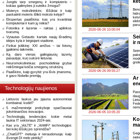
ke
Jungtis tarp smegenų ir kompiuterio –
kokias galimybes ji suteiks žmogui?
Ben
Moterys mokslininkės: iššūkiai ir kaip
hidr
paskatinti moteris išlikti mokslo kelyje?
ketv
Ekspertas paaiškina: kas yra kvantiniai
elek
kompiuteriai ir kam jų reikia?
paru
Fotonika ir lazeriai – raktas į aplinkos
2026-06-26 10:00:04
tvarumą.
Se
Vytautas Getautis: kartais naujų išradimų
idėjos kyla ir bėgiojant stadione.
ir 
Fizikai įsitikinę: XXI amžius – tai fotonų
įgalinimo laikmetis.
Sei
Ką daro vienas galingiausių lazerių
pake
pasaulyje, kurį sukūrė lietuviai.
mode
grei
Neuromokslininkas: psichodeliniai grybai
reikšmingai keičia smegenų struktūrą.
2026-06-26 09:55:27
Paaiškino, kaip gyvybė yra išvis įmanoma,
ir gavo Nobelio premiją.
Ar
en
Technologijų naujienos
Past
daug
Lietuvos laukus jau pjauna autonominiai
Liet
kombainai: kodėl?
Fede
nema
5 mažmeninėje prekyboje sparčiausiai
įsitvirtinančios inovacijos.
2026-06-05 10:05:20
Technologijų tendencijos: kokie metai
Kok
laukia IT sektoriaus 2024-iais.
ma
Kas yra „VoLTE“ ir „VoWiFi“ technologijos
bei kokį iššūkį jos sprendžia?
Gegu
„ChatGPT“ meluoja ir neraudonuoja: kaip
siek
išvengti DI melo pinklių?