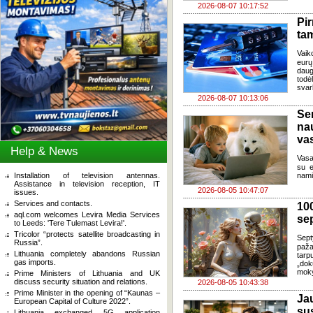
2026-08-07 10:17:52
Pi
ta
Vaik
eurų
daug
todė
svar
2026-08-07 10:13:06
Se
na
va
Help & News
Vasa
su e
Installation of television antennas.
nami
Assistance in television reception, IT
2026-08-05 10:47:07
issues.
Services and contacts.
100
aql.com welcomes Levira Media Services
se
to Leeds: 'Tere Tulemast Levira!'.
Tricolor “protects satellite broadcasting in
Sept
Russia”.
paža
Lithuania completely abandons Russian
tarp
gas imports.
„dok
moky
Prime Ministers of Lithuania and UK
discuss security situation and relations.
2026-08-05 10:43:38
Prime Minister in the opening of “Kaunas –
J
European Capital of Culture 2022”.
su
Lithuania exchanged 5G application