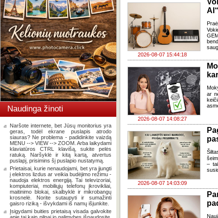
Vo
AI“
Pra
Voki
GEMA
bend
saug
2026-08-07 15:44:18
Mo
kar
Moky
ar n
keič
asme
Naudinga žinoti
2026-08-07 14:08:27
Naršote internete, bet Jūsų monitorius yra
Pa
geras, todėl ekrane puslapis atrodo
siauras? Ne problema - padidinkite vaizdą
pas
MENU --> VIEW --> ZOOM. Arba laikydami
klaviatūros CTRL klavišą, sukite pelės
Šilta
ratuką. Naršyklė ir kitą kartą, atvertus
šeim
puslapį, prisimins šį puslapio nustatymą.
– ta
Prietaisai, kurie nenaudojami, bet yra įjungti
susi
į elektros lizdus ar veikia budėjimo režimu -
naudoja elektros energiją. Tai televizoriai,
2026-08-07 14:03:09
kompiuteriai, mobiliųjų telefonų įkrovikliai,
maitinimo blokai, skalbyklė ir mikrobangų
Pa
krosnelė. Norite sutaupyti ir sumažinti
pa
gaisro riziką - išvykdami iš namų išjunkite.
Įsigydami buities prietaisą visada galvokite
Nauj
apie tai kaip pilnai jo galimybes išnaudosite.