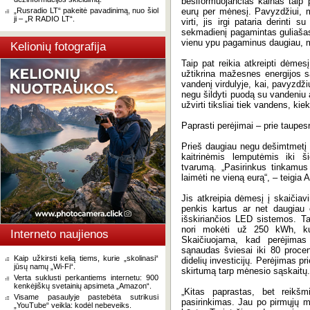
besiformuojančias kainas taip p
„Rusradio LT“ pakeitė pavadinimą, nuo šiol
eurų per mėnesį. Pavyzdžiui, ma
ji – „R RADIO LT“.
virti, jis irgi pataria derinti 
sekmadienį pagamintas guliašas 
vienu ypu pagaminus daugiau, m
Kelionių fotografija
Taip pat reikia atkreipti dėmes
užtikrina mažesnes energijos s
vandenį virdulyje, kai, pavyzdžiu
negu šildyti puodą su vandeniu a
užvirti tiksliai tiek vandens, ki
Paprasti perėjimai – prie taupes
Prieš daugiau negu dešimtmetį 
kaitrinėmis lemputėmis iki š
tvarumą. „Pasirinkus tinkamus
laimėti ne vieną eurą“, – teigia 
Jis atkreipia dėmesį į skaičia
penkis kartus ar net daugiau 
išskiriančios LED sistemos. Ta
nori mokėti už 250 kWh, ku
Interneto naujienos
Skaičiuojama, kad perėjimas
sąnaudas šviesai iki 80 procen
Kaip užkirsti kelią tiems, kurie „skolinasi“
didelių investicijų. Perėjimas p
jūsų namų „Wi-Fi“.
skirtumą tarp mėnesio sąskaitų.
Verta suklusti perkantiems internetu: 900
kenkėjiškų svetainių apsimeta „Amazon“.
„Kitas paprastas, bet reikšm
Visame pasaulyje pastebėta sutrikusi
pasirinkimas. Jau po pirmųjų m
„YouTube“ veikla: kodėl nebeveiks.