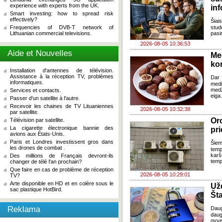
experience with experts from the UK.
in
Smart investing: how to spread risk
effectively?
Šia
Frequencies of DVB-T network of
stud
Lithuanian commercial televisions.
pasi
2026-08-05 10:36:53
Aide et Nouvelles
Me
ko
Installation d'antennes de télévision.
Assistance à la réception TV, problèmes
Dar 
informatiques.
med
med
Services et contacts.
eiga
Passer d'un satellite à l'autre.
Recevoir les chaines de TV Lituaniennes
2026-08-05 10:32:38
par satellite.
Oro
Télévision par satellite.
La cigarette électronique bannie des
pri
avions aux États-Unis.
Paris et Londres investissent gros dans
Šiem
les drones de combat .
temp
karš
Des millions de Français devront-ils
temp
changer de télé l'an prochain?
Que faire en cas de problème de réception
2026-08-05 10:29:01
TV?
Arte disponible en HD et en colère sous le
Už
sac plastique HotBird.
Šta
Reklama
Dau
daug
gyve