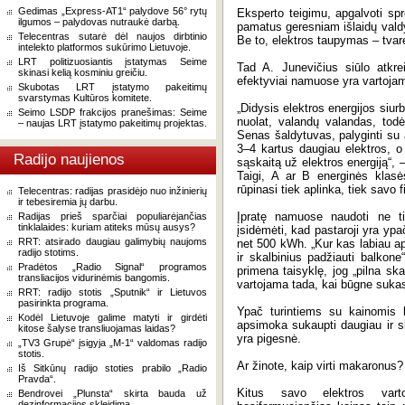
Gedimas „Express-AT1“ palydove 56° rytų
Eksperto teigimu, apgalvoti spren
ilgumos – palydovas nutraukė darbą.
pamatus geresniam išlaidų valdy
Telecentras sutarė dėl naujos dirbtinio
Be to, elektros taupymas – tvar
intelekto platformos sukūrimo Lietuvoje.
LRT politizuosiantis įstatymas Seime
Tad A. Junevičius siūlo atkre
skinasi kelią kosminiu greičiu.
efektyviai namuose yra vartojam
Skubotas LRT įstatymo pakeitimų
svarstymas Kultūros komitete.
„Didysis elektros energijos siurb
Seimo LSDP frakcijos pranešimas: Seime
nuolat, valandų valandas, todė
– naujas LRT įstatymo pakeitimų projektas.
Senas šaldytuvas, palyginti su 
3–4 kartus daugiau elektros, o 
Radijo naujienos
sąskaitą už elektros energiją“, 
Taigi, A ar B energinės klas
rūpinasi tiek aplinka, tiek savo 
Telecentras: radijas prasidėjo nuo inžinierių
ir tebesiremia jų darbu.
Įpratę namuose naudoti ne tik
Radijas prieš sparčiai populiarėjančias
tinklalaides: kuriam atiteks mūsų ausys?
įsidėmėti, kad pastaroji yra ypač
RRT: atsirado daugiau galimybių naujoms
net 500 kWh. „Kur kas labiau a
radijo stotims.
ir skalbinius padžiauti balkone
Pradėtos „Radio Signal“ programos
primena taisyklę, jog „pilna ska
transliacijos vidurinėmis bangomis.
vartojama tada, kai būgne sukasi 
RRT: radijo stotis „Sputnik“ ir Lietuvos
pasirinkta programa.
Ypač turintiems su kainomis b
Kodėl Lietuvoje galime matyti ir girdėti
apsimoka sukaupti daugiau ir sk
kitose šalyse transliuojamas laidas?
yra pigesnė.
„TV3 Grupė“ įsigyja „M-1“ valdomas radijo
stotis.
Ar žinote, kaip virti makaronus?
Iš Sitkūnų radijo stoties prabilo „Radio
Pravda“.
Kitus savo elektros varto
Bendrovei „Plunsta“ skirta bauda už
dezinformacijos skleidimą.