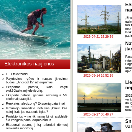
ES
na
„Ene
gali
turi
nepr
laiš
pasi
2026-04-21 15:29:59
Na
įt
Past
ryta
Elektronikos naujienos
Pag
prog
apie
LED televizoriai.
2026-03-14 16:52:18
Palydovinis ryšys ir naujas įkrovimo
Li
būdas: „Android 15“ atnaujinimas.
Ekspertas pataria, kaip valyti
ne
plokščiaekranį televizorių.
Ekspertė pataria: geriausi nebrangūs 5G
2025
telefonai paaugliui.
vart
daug
Renkatės televizorių? Ekspertų patarimai.
namų
Išmaniojo laikrodžio nebūtina įkrauti kas
tolia
naktį: kaip juo naudotis ilgiau?
2026-02-27 08:48:27
Projektorius – ne tik namų kinui: atskleidė
šio įrenginio panaudojimo būdus.
Sn
Ekspertai patarė, į ką atkreipti dėmesį
val
renkantis monitorių.