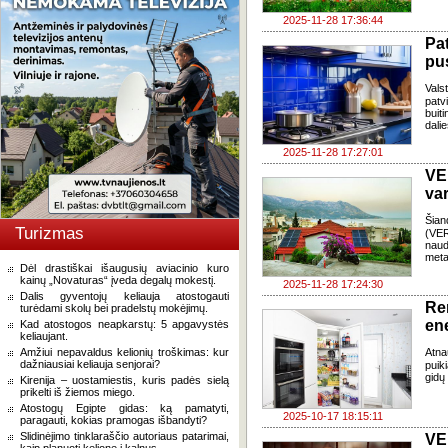
2025-11-28 17:36:44
Pa
pus
Vals
patv
buit
dali
2025-11-28 17:27:01
VE
var
Šian
Turizmas
(VER
naud
met
Dėl drastiškai išaugusių aviacinio kuro
kainų „Novaturas“ įveda degalų mokestį.
2025-11-28 17:24:30
Dalis gyventojų keliauja atostogauti
Re
turėdami skolų bei pradelstų mokėjimų.
en
Kad atostogos neapkarstų: 5 apgavystės
keliaujant.
Amžiui nepavaldus kelionių troškimas: kur
Atnau
dažniausiai keliauja senjorai?
puik
gidų
Kirenija – uostamiestis, kuris padės sielą
prikelti iš žiemos miego.
Atostogų Egipte gidas: ką pamatyti,
2025-10-17 18:15:11
paragauti, kokias pramogas išbandyti?
Slidinėjimo tinklaraščio autoriaus patarimai,
VE