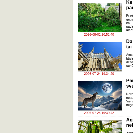
Ke
pad
Praė
gausų
kai 
pavi
medž
2026-08-02 20:52:40
Da
tai
Atos
būsi
dėlt
sukč
2026-07-24 19:34:20
Pe
sv
Nor
nepa
Vien
negal
2026-07-24 19:30:42
Ag
ne