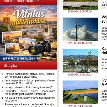
Vilnius nuotraukose
Liet
dide
(NG
2025-08-22 08:57:06
Vė
žv
Vėja
šalt
vis
svei
kraš
2025-08-09 15:47:29
Ka
dvi
Past
tobu
Statyba
leid
susi
Penkios dažniausios statybų ginčų klaidos,
2025-03-21 09:29:31
dėl kurių bylose pralaimima.
Gy
Lėtai nepavyko – šokusi paklausa Vilniuje
pralenkė 2021 m. vidurkį.
AP
Interjero dizainas: Kaip įsirengti svetainę?
Dali
Ekspertai: norite statyti moderniai?
Atsigręžkite į natūralumą ir tradicijas.
padi
Apl
Ką daryti norint išlaikyti savo nekilnojamojo
sąsk
turto vertę.
Projektuojant kiemus remiamasi Suomijos
2025-03-14 17:47:10