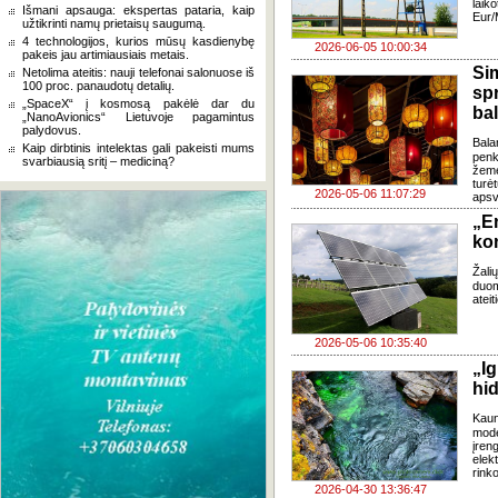
lai
Išmani apsauga: ekspertas pataria, kaip
Eur
užtikrinti namų prietaisų saugumą.
4 technologijos, kurios mūsų kasdienybę
2026-06-05 10:00:34
pakeis jau artimiausiais metais.
Si
Netolima ateitis: nauji telefonai salonuose iš
100 proc. panaudotų detalių.
sp
„SpaceX“ į kosmosą pakėlė dar du
ba
„NanoAvionics“ Lietuvoje pagamintus
palydovus.
Bala
Kaip dirbtinis intelektas gali pakeisti mums
penk
svarbiausią sritį – mediciną?
žeme
turė
2026-05-06 11:07:29
apsv
„E
kon
Žali
duom
ateit
2026-05-06 10:35:40
„I
hi
Kaun
mode
įren
elek
rinko
2026-04-30 13:36:47