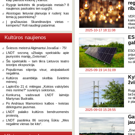
kaip planuoti kelionę į kalnus.
re
Rygoje lankėtės tik praėjusiais metais? 8
rib
naujienos paskatins ten sugrįžti.
Atostogas lietuviai planuoja ir rudenį: kas
VERT
lemia jų pasirinkimą?
kain
Į gražiausias Skandinavijos vietas –
riba
kemperiu? Keli naudingi patarimai.
kurio
2025-10-17 18:11:08
Kultūros naujienos
ES
gal
Šviesos meistrui Algimantui Jovaišai – 75!
ESO 
LNDT sezoną užbaigs spektakliu apie
pri
jaunystės maniją „Geismas“.
oper
Šis spektaklis – tam tikra Lietuvos teatro
su di
istorijos ekspozicija.
Populizmas stiprėja visur, atsipalaiduoti
2025-09-19 14:31:09
negalima.
Ky
Kultūros asamblėja skelbia švietimo
mėnesį.
žvi
Lapkričio 21 d. mitingas „Kokios valstybės
mes norime?“ suvienys sektorius.
Rugp
birž
Konkursą vadovauti LNDT laimėjo
ne t
Martynas Budraitis.
ir pl
Po Andriaus Mamontovo kalbos - keistas
dėkingumo jausmas.
2025-09-03 15:28:55
LNDT palaiko kultūros bendruomenės
protestą.
Ga
LNDT pasitinka 86 sezoną šūkiu „Mes
jau
negalime vienas be kito“.
„Ene
tūks