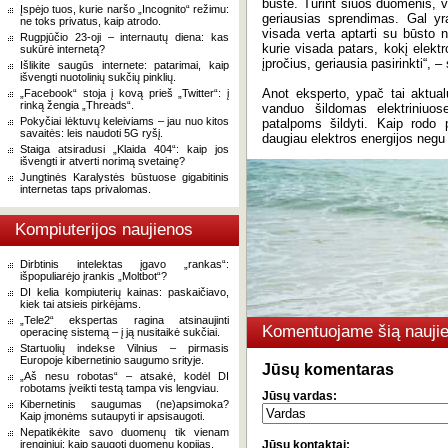
būste. Turint šiuos duomenis, v
Įspėjo tuos, kurie naršo „Incognito“ režimu:
geriausias sprendimas. Gal yr
ne toks privatus, kaip atrodo.
visada verta aptarti su būsto 
Rugpjūčio 23-oji – internautų diena: kas
kurie visada patars, kokį elektr
sukūrė internetą?
įpročius, geriausia pasirinkti“, 
Išlikite saugūs internete: patarimai, kaip
išvengti nuotolinių sukčių pinklių.
Anot eksperto, ypač tai aktua
„Facebook“ stoja į kovą prieš „Twitter“: į
rinką žengia „Threads“.
vanduo šildomas elektriniuos
Pokyčiai lėktuvų keleiviams – jau nuo kitos
patalpoms šildyti. Kaip rodo pr
savaitės: leis naudoti 5G ryšį.
daugiau elektros energijos negu vi
Staiga atsiradusi „Klaida 404“: kaip jos
išvengti ir atverti norimą svetainę?
Jungtinės Karalystės būstuose gigabitinis
internetas taps privalomas.
Kompiuterijos naujienos
Dirbtinis intelektas įgavo „rankas“:
išpopuliarėjo įrankis „Moltbot“?
DI kelia kompiuterių kainas: paskaičiavo,
kiek tai atsieis pirkėjams.
„Tele2“ ekspertas ragina atsinaujinti
Komentuojame šią naujie
operacinę sistemą – į ją nusitaikė sukčiai.
Startuolių indekse Vilnius – pirmasis
Europoje kibernetinio saugumo srityje.
Jūsų komentaras
„Aš nesu robotas“ – atsakė, kodėl DI
robotams įveikti testą tampa vis lengviau.
Jūsų vardas:
Kibernetinis saugumas (ne)apsimoka?
Kaip įmonėms sutaupyti ir apsisaugoti.
Nepatikėkite savo duomenų tik vienam
įrenginiui: kaip saugoti duomenų kopijas.
Jūsų kontaktai: