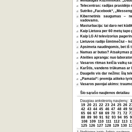
Mindaugas Kuzminskas: „Dabar 
Telecentras: radijas prasidėjo n
Sutriko „Facebook“, „Messenge
Kibernetinis saugumas – n
vadovams.
Masturbacija: tai daro net kūdik
Kaip Lietuva per 60 metų tapo p
Kaip LG AI televizorius pagerina
Lietuvos radijo šimtmečiui – k
Apsimeta naudingomis, bet iš t
Namas ar butas? Atsakymas pri
Ateities apranga: nuo laborator
Vasaros ritmas keičia vaikų sa
Karštis, vandens trūkumas ar l
Daugelis vis dar nežino: šią tel
„Pamatai“: premija atiteko tyri
Vasaros pavojai akims: traumos
Šio sąrašo naujienos detaliau
Daugiau ankstesnių naujienų:
19
20
21
22
23
24
25
26
2
42
43
44
45
46
47
48
49
5
65
66
67
68
69
70
71
72
7
88
89
90
91
92
93
94
95
9
108
109
110
111
112
113
1
125
126
127
128
129
130
1
* Skelbiamos įvairių šaltinių naujienos,