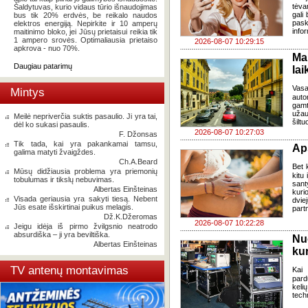
tėva
Šaldytuvas, kurio vidaus tūrio išnaudojimas
gali
bus tik 20% erdvės, be reikalo naudos
pask
elektros energiją. Nepirkite ir 10 amperų
infor
maitinimo bloko, jei Jūsų prietaisui reikia tik
1 ampero srovės. Optimaliausia prietaiso
2026-08-07 10:29:15
apkrova - nuo 70%.
Ma
Daugiau patarimų
lai
Vasa
Mintys
auto
gamt
užau
Meilė nepriverčia suktis pasaulio. Ji yra tai,
šiltu
dėl ko sukasi pasaulis.
2026-08-07 10:27:03
F. Džonsas
Tik tada, kai yra pakankamai tamsu,
Ap
galima matyti žvaigždes.
Ch.A.Beard
Bet k
Mūsų didžiausia problema yra priemonių
kitu 
tobulumas ir tikslų nebuvimas.
sant
Albertas Einšteinas
kuri
Visada geriausia yra sakyti tiesą. Nebent
dvi
Jūs esate išskirtinai puikus melagis.
part
Dž.K.Džeromas
2026-08-07 10:22:28
Jeigu idėja iš pirmo žvilgsnio neatrodo
absurdiška – ji yra beviltiška.
Nu
Albertas Einšteinas
kur
TV antenų montavimas
Kai
pard
keli
tech