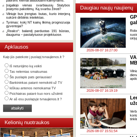
patirtimi: kiemai atiduodami kaimynams.
Įsigaliojo vienas svarbiausių Statybos
Daugiau naujų naujienų
įstatymo pakeitimų. Ką svarbu žinoti?
Vilniuje bus įrengtas butas, kurio interjerą
GP
sukūrė dirbtinis intelektas.
gal
Tyrimas: kokį NT kainų likimą prognozuoja
gyventojai?
Robo
„Realco“: balandį parduotas 191 būstas,
dauguma – pastatytuose projektuose.
sust
skly
Apklausos
2026-08-07 16:27:00
VA
Kaip jūs patekote į puslapį tvnaujienos.lt ?
MB
Iš neturėjimo ką veikti
Viln
Tas nelemtas smalsumas
dien
Šis puslapis pats geriausias!
apdo
Bankininkas patarė nemokėti už TV
Ieškau antenos nemokamai TV
2026-08-07 16:19:19
Psichiatras patarė kuo nors užsiimti
Le
Ar aš esu puslapyje tvnaujienos.lt ?
už
Verb
kont
tink
Kelionių nuotraukos
2026-08-07 15:51:54