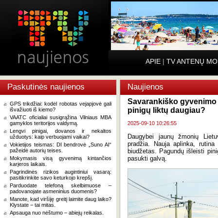
APIE
|
TV ANTENŲ MO
Paskutinės naujienos
Naujienos
Savarankiško gyvenimo pr
GPS trikdžiai: kodėl robotas vejapjovė gali
pinigų liktų daugiau?
išvažiuoti iš kiemo?
VAATC oficialiai susigrąžina Vilniaus MBA
gamyklos teritorijos valdymą.
2025-09-10 10:26:55
Lengvi pinigai, dovanos ir nekaltos
Daugybei jaunų žmonių Lietu
užduotys: kaip verbuojami vaikai?
pradžia. Nauja aplinka, rutina
Vokietijos teismas: DI bendrovė „Suno AI“
pažeidė autorių teises.
biudžetas. Pagundų išleisti pin
pasukti galvą.
Mokymasis visą gyvenimą kintančios
karjeros laikais.
Pagrindinės rizikos augintiniui vasarą:
pasitikrinkite savo keturkojo krepšį.
Parduodate telefoną skelbimuose –
padovanojate asmeninius duomenis?
Manote, kad viršiję greitį laimite daug laiko?
Klystate − tai mitas.
Apsauga nuo nėštumo – abiejų reikalas.