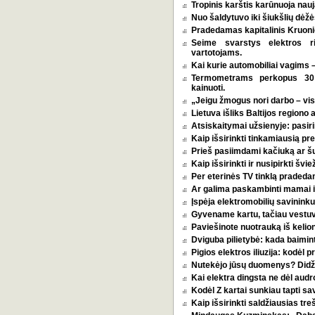
Tropinis karštis karūnuoja nauj
Nuo šaldytuvo iki šiukšlių dėž
Pradedamas kapitalinis Kruoni
Seime svarstys elektros r
vartotojams.
Kai kurie automobiliai vagims –
Termometrams perkopus 30 l
kainuoti.
„Jeigu žmogus nori darbo – vi
Lietuva išliks Baltijos regiono 
Atsiskaitymai užsienyje: pasirin
Kaip išsirinkti tinkamiausią p
Prieš pasiimdami kačiuką ar šuni
Kaip išsirinkti ir nusipirkti šv
Per eterinės TV tinklą pradeda
Ar galima paskambinti mamai i
Įspėja elektromobilių savininkus
Gyvename kartu, tačiau vestu
Paviešinote nuotrauką iš kelio
Dviguba pilietybė: kada baimint
Pigios elektros iliuzija: kodėl
Nutekėjo jūsų duomenys? Didžia
Kai elektra dingsta ne dėl audro
Kodėl Z kartai sunkiau tapti s
Kaip išsirinkti saldžiausias tr