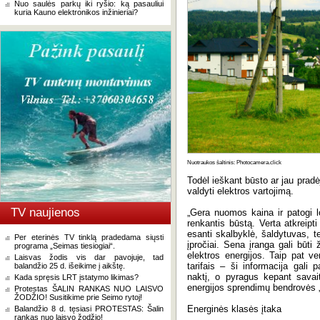
Nuo saulės parkų iki ryšio: ką pasauliui
kuria Kauno elektronikos inžinieriai?
Nuotraukos šaltinis: Photocamera.click
Todėl ieškant būsto ar jau pra
valdyti elektros vartojimą.
TV naujienos
„Gera nuomos kaina ir patogi lok
renkantis būstą. Verta atkreipt
esanti skalbyklė, šaldytuvas, te
Per eterinės TV tinklą pradedama siųsti
įpročiai. Sena įranga gali būt
programa „Seimas tiesiogiai“.
elektros energijos. Taip pat ve
Laisvas žodis vis dar pavojuje, tad
tarifais – ši informacija gali p
balandžio 25 d. išeikime į aikštę.
naktį, o pyragus kepant savait
Kada spręsis LRT įstatymo likimas?
energijos sprendimų bendrovės „
Protestas ŠALIN RANKAS NUO LAISVO
ŽODŽIO! Susitikime prie Seimo rytoj!
Energinės klasės įtaka
Balandžio 8 d. tęsiasi PROTESTAS: Šalin
rankas nuo laisvo žodžio!