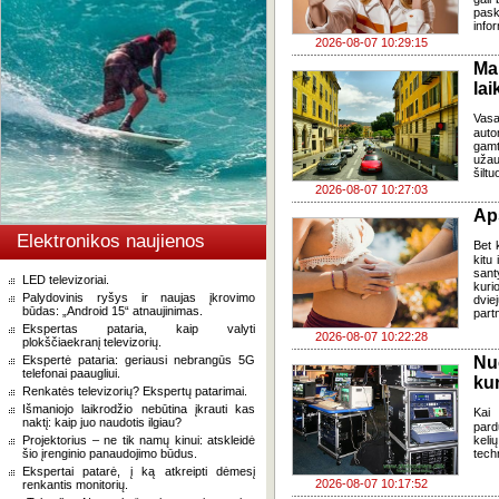
pask
infor
2026-08-07 10:29:15
Ma
lai
Vasa
auto
gamt
užau
šiltu
2026-08-07 10:27:03
Ap
Elektronikos naujienos
Bet k
kitu 
sant
LED televizoriai.
kuri
Palydovinis ryšys ir naujas įkrovimo
dvi
būdas: „Android 15“ atnaujinimas.
part
Ekspertas pataria, kaip valyti
2026-08-07 10:22:28
plokščiaekranį televizorių.
Ekspertė pataria: geriausi nebrangūs 5G
Nu
telefonai paaugliui.
kur
Renkatės televizorių? Ekspertų patarimai.
Išmaniojo laikrodžio nebūtina įkrauti kas
Kai
naktį: kaip juo naudotis ilgiau?
pard
Projektorius – ne tik namų kinui: atskleidė
keli
šio įrenginio panaudojimo būdus.
tech
Ekspertai patarė, į ką atkreipti dėmesį
2026-08-07 10:17:52
renkantis monitorių.