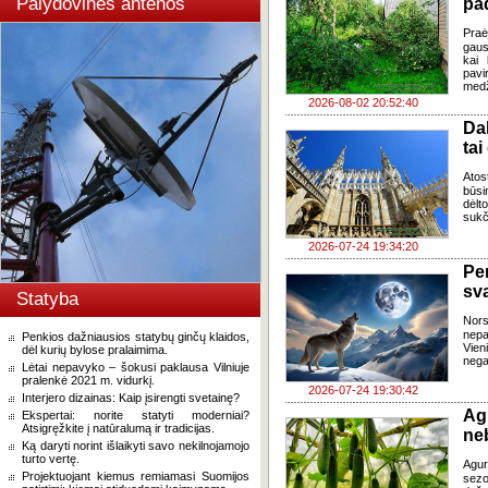
Palydovinės antenos
pad
Praė
gausų
kai 
pavi
medž
2026-08-02 20:52:40
Da
tai
Atos
būsi
dėlt
sukč
2026-07-24 19:34:20
Pe
sv
Statyba
Nor
nepa
Penkios dažniausios statybų ginčų klaidos,
Vien
dėl kurių bylose pralaimima.
negal
Lėtai nepavyko – šokusi paklausa Vilniuje
pralenkė 2021 m. vidurkį.
2026-07-24 19:30:42
Interjero dizainas: Kaip įsirengti svetainę?
Ag
Ekspertai: norite statyti moderniai?
Atsigręžkite į natūralumą ir tradicijas.
ne
Ką daryti norint išlaikyti savo nekilnojamojo
turto vertę.
Agur
Projektuojant kiemus remiamasi Suomijos
sezo