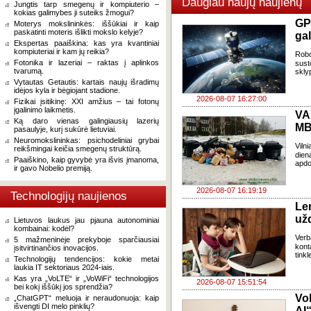
Daugiau naujų naujienų
Jungtis tarp smegenų ir kompiuterio –
kokias galimybes ji suteiks žmogui?
GP
Moterys mokslininkės: iššūkiai ir kaip
paskatinti moteris išlikti mokslo kelyje?
gal
Ekspertas paaiškina: kas yra kvantiniai
kompiuteriai ir kam jų reikia?
Robo
Fotonika ir lazeriai – raktas į aplinkos
sust
tvarumą.
skly
Vytautas Getautis: kartais naujų išradimų
idėjos kyla ir bėgiojant stadione.
2026-08-07 16:27:00
Fizikai įsitikinę: XXI amžius – tai fotonų
įgalinimo laikmetis.
VA
Ką daro vienas galingiausių lazerių
MB
pasaulyje, kurį sukūrė lietuviai.
Neuromokslininkas: psichodeliniai grybai
Viln
reikšmingai keičia smegenų struktūrą.
dien
Paaiškino, kaip gyvybė yra išvis įmanoma,
apdo
ir gavo Nobelio premiją.
2026-08-07 16:19:19
Technologijų naujienos
Le
už
Lietuvos laukus jau pjauna autonominiai
kombainai: kodėl?
Verb
5 mažmeninėje prekyboje sparčiausiai
kont
įsitvirtinančios inovacijos.
tink
Technologijų tendencijos: kokie metai
laukia IT sektoriaus 2024-iais.
Kas yra „VoLTE“ ir „VoWiFi“ technologijos
2026-08-07 15:51:54
bei kokį iššūkį jos sprendžia?
Vo
„ChatGPT“ meluoja ir neraudonuoja: kaip
išvengti DI melo pinklių?
AI“