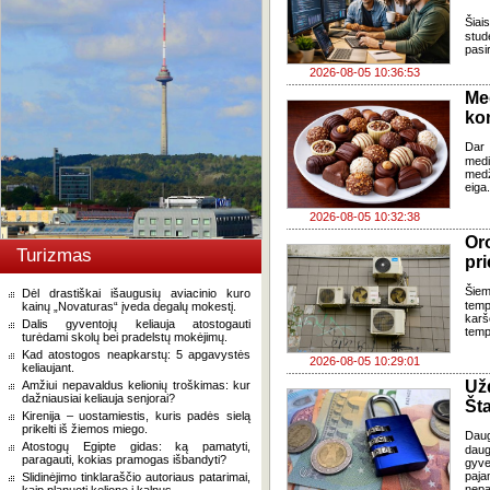
Šia
stud
pasi
2026-08-05 10:36:53
Me
ko
Dar 
med
med
eiga
2026-08-05 10:32:38
Oro
Turizmas
pri
Šiem
Dėl drastiškai išaugusių aviacinio kuro
temp
kainų „Novaturas“ įveda degalų mokestį.
karš
Dalis gyventojų keliauja atostogauti
temp
turėdami skolų bei pradelstų mokėjimų.
Kad atostogos neapkarstų: 5 apgavystės
2026-08-05 10:29:01
keliaujant.
Už
Amžiui nepavaldus kelionių troškimas: kur
dažniausiai keliauja senjorai?
Šta
Kirenija – uostamiestis, kuris padės sielą
prikelti iš žiemos miego.
Dau
Atostogų Egipte gidas: ką pamatyti,
daug
paragauti, kokias pramogas išbandyti?
gyve
paja
Slidinėjimo tinklaraščio autoriaus patarimai,
nepa