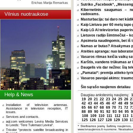
Erichas Marija Remarkas
Sutriko „Facebook“, „Messenge
Kibernetinis saugumas – n
Vilnius nuotraukose
vadovams.
Masturbacija: tai daro net kūdik
Kaip Lietuva per 60 metų tapo p
Kaip LG AI televizorius pagerina
Lietuvos radijo šimtmečiui – k
Apsimeta naudingomis, bet iš t
Namas ar butas? Atsakymas pri
Ateities apranga: nuo laborator
Vasaros ritmas keičia vaikų sa
Karštis, vandens trūkumas ar l
Daugelis vis dar nežino: šią tel
„Pamatai“: premija atiteko tyri
Vasaros pavojai akims: traumos
Šio sąrašo naujienos detaliau
Help & News
Daugiau ankstesnių naujienų:
19
20
21
22
23
24
25
26
2
42
43
44
45
46
47
48
49
5
Installation of television antennas.
65
66
67
68
69
70
71
72
7
Assistance in television reception, IT
88
89
90
91
92
93
94
95
9
issues.
108
109
110
111
112
113
1
Services and contacts.
125
126
127
128
129
130
1
aql.com welcomes Levira Media Services
to Leeds: 'Tere Tulemast Levira!'.
* Skelbiamos įvairių šaltinių naujienos,
www.tvnaujienos.lt nuomone. Neatsakom
Tricolor “protects satellite broadcasting in