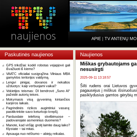
APIE
|
TV ANTENŲ MO
Paskutinės naujienos
Naujienos
Miškas grybautojams gali 
GPS trikdžiai: kodėl robotas vejapjovė gali
nesusirgti
išvažiuoti iš kiemo?
VAATC oficialiai susigrąžina Vilniaus MBA
gamyklos teritorijos valdymą.
2025-09-11 13:18:57
Lengvi pinigai, dovanos ir nekaltos
Šilti rudens orai Lietuvos g
užduotys: kaip verbuojami vaikai?
pagausėjus į miškus išsiruošusių
Vokietijos teismas: DI bendrovė „Suno AI“
pažeidė autorių teises.
pasiklydusius gamtos gėrybių m
Mokymasis visą gyvenimą kintančios
karjeros laikais.
Pagrindinės rizikos augintiniui vasarą:
pasitikrinkite savo keturkojo krepšį.
Parduodate telefoną skelbimuose –
padovanojate asmeninius duomenis?
Manote, kad viršiję greitį laimite daug laiko?
Klystate − tai mitas.
Apsauga nuo nėštumo – abiejų reikalas.