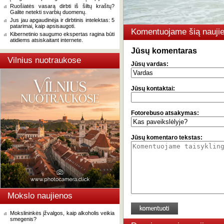
Ruošiatės vasarą dirbti iš šiltų kraštų?
Galite netekti svarbių duomenų.
Jus jau apgaudinėja ir dirbtinis intelektas: 5
patarimai, kaip apsisaugoti.
Komentuojame šią naujie
Kibernetinio saugumo ekspertas ragina būti
atidiems atsiskaitant internete.
Jūsų komentaras
Vilnius nuotraukose
Jūsų vardas:
Jūsų kontaktai:
Fotorebuso atsakymas:
Jūsų komentaro tekstas:
Mokslo naujienos
Mokslininkės įžvalgos, kaip alkoholis veikia
smegenis?