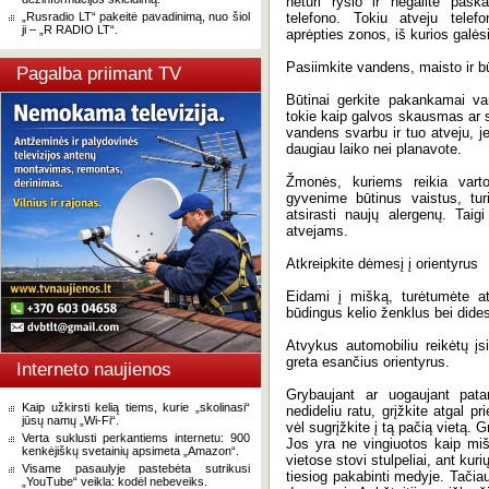
neturi ryšio ir negalite pas
„Rusradio LT“ pakeitė pavadinimą, nuo šiol
telefono. Tokiu atveju telef
ji – „R RADIO LT“.
aprėpties zonos, iš kurios galė
Pasiimkite vandens, maisto ir b
Pagalba priimant TV
Būtinai gerkite pakankamai va
tokie kaip galvos skausmas ar 
vandens svarbu ir tuo atveju, je
daugiau laiko nei planavote.
Žmonės, kuriems reikia varto
gyvenime būtinus vaistus, tur
atsirasti naujų alergenų. Taig
atvejams.
Atkreipkite dėmesį į orientyrus
Eidami į mišką, turėtumėte atk
būdingus kelio ženklus bei dides
Atvykus automobiliu reikėtų įsi
greta esančius orientyrus.
Interneto naujienos
Grybaujant ar uogaujant patari
Kaip užkirsti kelią tiems, kurie „skolinasi“
nedideliu ratu, grįžkite atgal p
jūsų namų „Wi-Fi“.
vėl sugrįžkite į tą pačią vietą. 
Verta suklusti perkantiems internetu: 900
Jos yra ne vingiuotos kaip mišk
kenkėjiškų svetainių apsimeta „Amazon“.
vietose stovi stulpeliai, ant kur
Visame pasaulyje pastebėta sutrikusi
tiesiog pakabinti medyje. Tačiau
„YouTube“ veikla: kodėl nebeveiks.