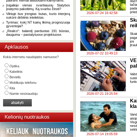
patirtimi: kiemai atiduodami kaimynams.
dažn
tači
Įsigaliojo vienas svarbiausių Statybos
pada
įstatymo pakeitimų. Ką svarbu žinoti?
pried
2026-07-24 16:42:58
Vilniuje bus įrengtas butas, kurio interjerą
sukūrė dirbtinis intelektas.
Sk
Tyrimas: kokį NT kainų likimą prognozuoja
re
gyventojai?
„Realco“: balandį parduotas 191 būstas,
Skai
dauguma – pastatytuose projektuose.
paga
jos 
įtra
Apklausos
2026-07-22 10:49:13
Kokiu internetu naudojatės namuose?
VE
pa
Optika
Kabelinis
Vals
Bevielis
sute
funk
Mobiliuoju telefonu
Kita
Namie nesinaudoju
2026-07-21 19:25:54
Ka
kl
Van
Kelionių nuotraukos
atsi
Visg
nes
seklu
2026-07-14 19:05:59