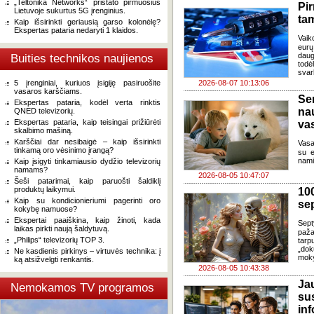
„Teltonika Networks“ pristato pirmuosius
Pi
Lietuvoje sukurtus 5G įrenginius.
ta
Kaip išsirinkti geriausią garso kolonėlę?
Ekspertas pataria nedaryti 1 klaidos.
Vaik
eurų
daug
Buities technikos naujienos
todė
svar
5 įrenginiai, kuriuos įsigiję pasiruošite
2026-08-07 10:13:06
vasaros karščiams.
Se
Ekspertas pataria, kodėl verta rinktis
na
QNED televizorių.
Ekspertas pataria, kaip teisingai prižiūrėti
va
skalbimo mašiną.
Karščiai dar nesibaigė – kaip išsirinkti
Vasa
tinkamą oro vėsinimo įrangą?
su e
nami
Kaip įsigyti tinkamiausio dydžio televizorių
namams?
2026-08-05 10:47:07
Šeši patarimai, kaip paruošti šaldiklį
produktų laikymui.
100
Kaip su kondicionieriumi pagerinti oro
se
kokybę namuose?
Ekspertai paaiškina, kaip žinoti, kada
Sept
laikas pirkti naują šaldytuvą.
paža
„Philips“ televizorių TOP 3.
tarp
„dok
Ne kasdienis pirkinys – virtuvės technika: į
moky
ką atsižvelgti renkantis.
2026-08-05 10:43:38
J
Nemokamos TV programos
su
in