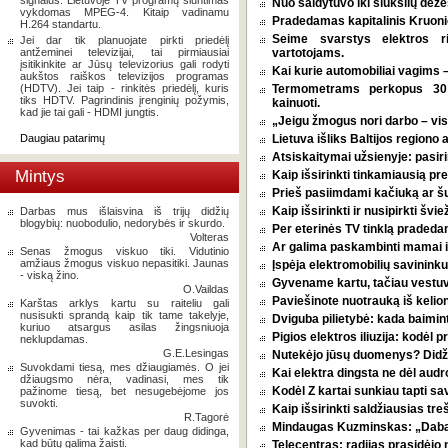
signalus. Lietuvoje TV programų siuntimas
Nuo šaldytuvo iki šiukšlių dėž
vykdomas MPEG-4. Kitaip vadinamu
Pradedamas kapitalinis Kruoni
H.264 standartu.
Seime svarstys elektros r
Jei dar tik planuojate pirkti priedėlį
antžeminei televizijai, tai pirmiausiai
vartotojams.
įsitikinkite ar Jūsų televizorius gali rodyti
Kai kurie automobiliai vagims –
aukštos raiškos televizijos programas
(HDTV). Jei taip - rinkitės priedėlį, kuris
Termometrams perkopus 30 l
tiks HDTV. Pagrindinis įrenginių požymis,
kainuoti.
kad jie tai gali - HDMI jungtis.
„Jeigu žmogus nori darbo – vi
Daugiau patarimų
Lietuva išliks Baltijos regiono 
Atsiskaitymai užsienyje: pasirin
Mintys
Kaip išsirinkti tinkamiausią p
Prieš pasiimdami kačiuką ar šuni
Kaip išsirinkti ir nusipirkti šv
Darbas mus išlaisvina iš trijų didžių
blogybių: nuobodulio, nedorybės ir skurdo.
Per eterinės TV tinklą pradeda
Volteras
Ar galima paskambinti mamai i
Senas žmogus viskuo tiki. Vidutinio
amžiaus žmogus viskuo nepasitiki. Jaunas
Įspėja elektromobilių savininkus
- viską žino.
Gyvename kartu, tačiau vestu
O.Vaildas
Paviešinote nuotrauką iš kelio
Karštas arklys kartu su raiteliu gali
nusisukti sprandą kaip tik tame takelyje,
Dviguba pilietybė: kada baimint
kuriuo atsargus asilas žingsniuoja
Pigios elektros iliuzija: kodėl
neklupdamas.
G.E.Lesingas
Nutekėjo jūsų duomenys? Didžia
Suvokdami tiesą, mes džiaugiamės. O jei
Kai elektra dingsta ne dėl audro
džiaugsmo nėra, vadinasi, mes tik
Kodėl Z kartai sunkiau tapti s
pažinome tiesą, bet nesugebėjome jos
suvokti.
Kaip išsirinkti saldžiausias tr
R.Tagorė
Mindaugas Kuzminskas: „Dabar 
Gyvenimas - tai kažkas per daug didinga,
kad būtų galima žaisti.
Telecentras: radijas prasidėjo n