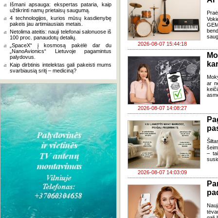
Išmani apsauga: ekspertas pataria, kaip
užtikrinti namų prietaisų saugumą.
Pra
4 technologijos, kurios mūsų kasdienybę
Voki
pakeis jau artimiausiais metais.
GEMA
bend
Netolima ateitis: nauji telefonai salonuose iš
saug
100 proc. panaudotų detalių.
2026-08-07 15:44:18
„SpaceX“ į kosmosą pakėlė dar du
„NanoAvionics“ Lietuvoje pagamintus
Mo
palydovus.
kar
Kaip dirbtinis intelektas gali pakeisti mums
svarbiausią sritį – mediciną?
Moky
ar n
keič
asme
2026-08-07 14:08:27
Pa
pas
Šilta
šeim
– ta
susi
2026-08-07 14:03:09
Pa
pa
Nauj
tėva
gali