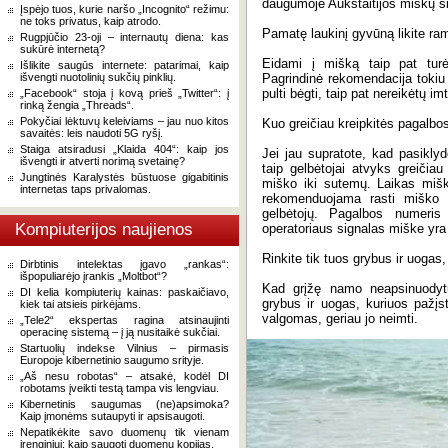
daugumoje Aukštaitijos miškų šių
Įspėjo tuos, kurie naršo „Incognito“ režimu:
ne toks privatus, kaip atrodo.
Pamatę laukinį gyvūną likite ra
Rugpjūčio 23-oji – internautų diena: kas
sukūrė internetą?
Eidami į mišką taip pat turė
Išlikite saugūs internete: patarimai, kaip
išvengti nuotolinių sukčių pinklių.
Pagrindinė rekomendacija tokiu a
pulti bėgti, taip pat nereikėtų im
„Facebook“ stoja į kovą prieš „Twitter“: į
rinką žengia „Threads“.
Pokyčiai lėktuvų keleiviams – jau nuo kitos
Kuo greičiau kreipkitės pagalbo
savaitės: leis naudoti 5G ryšį.
Staiga atsiradusi „Klaida 404“: kaip jos
Jei jau supratote, kad pasiklydo
išvengti ir atverti norimą svetainę?
taip gelbėtojai atvyks greičia
Jungtinės Karalystės būstuose gigabitinis
miško iki sutemų. Laikas mišk
internetas taps privalomas.
rekomenduojama rasti miško kva
gelbėtojų. Pagalbos numeris 
Kompiuterijos naujienos
operatoriaus signalas miške yra 
Rinkite tik tuos grybus ir uogas,
Dirbtinis intelektas įgavo „rankas“:
išpopuliarėjo įrankis „Moltbot“?
Kad grįžę namo neapsinuodytu
DI kelia kompiuterių kainas: paskaičiavo,
grybus ir uogas, kuriuos pažįs
kiek tai atsieis pirkėjams.
valgomas, geriau jo neimti.
„Tele2“ ekspertas ragina atsinaujinti
operacinę sistemą – į ją nusitaikė sukčiai.
Startuolių indekse Vilnius – pirmasis
Europoje kibernetinio saugumo srityje.
„Aš nesu robotas“ – atsakė, kodėl DI
robotams įveikti testą tampa vis lengviau.
Kibernetinis saugumas (ne)apsimoka?
Kaip įmonėms sutaupyti ir apsisaugoti.
Nepatikėkite savo duomenų tik vienam
įrenginiui: kaip saugoti duomenų kopijas.