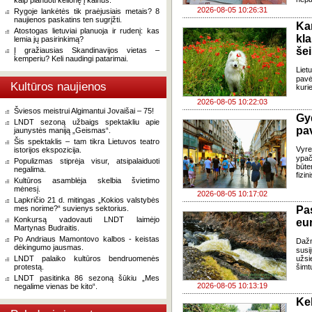
kaip planuoti kelionę į kalnus.
2026-08-05 10:26:31
Rygoje lankėtės tik praėjusiais metais? 8
naujienos paskatins ten sugrįžti.
Ka
Atostogas lietuviai planuoja ir rudenį: kas
kl
lemia jų pasirinkimą?
še
Į gražiausias Skandinavijos vietas –
kemperiu? Keli naudingi patarimai.
Liet
pavė
Kultūros naujienos
kuri
2026-08-05 10:22:03
Šviesos meistrui Algimantui Jovaišai – 75!
Gy
LNDT sezoną užbaigs spektakliu apie
pa
jaunystės maniją „Geismas“.
Šis spektaklis – tam tikra Lietuvos teatro
Vyre
istorijos ekspozicija.
ypač
Populizmas stiprėja visur, atsipalaiduoti
būte
negalima.
fizi
Kultūros asamblėja skelbia švietimo
mėnesį.
2026-08-05 10:17:02
Lapkričio 21 d. mitingas „Kokios valstybės
mes norime?“ suvienys sektorius.
Pa
Konkursą vadovauti LNDT laimėjo
eu
Martynas Budraitis.
Po Andriaus Mamontovo kalbos - keistas
Daž
dėkingumo jausmas.
susi
LNDT palaiko kultūros bendruomenės
užsi
protestą.
šimt
LNDT pasitinka 86 sezoną šūkiu „Mes
2026-08-05 10:13:19
negalime vienas be kito“.
Ke