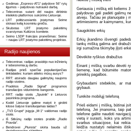
Gedimas „Express-AT1“ palydove 56° rytų
ilgumos – palydovas nutraukė darbą.
Geriausia į mišką eiti keliems ž
Telecentras sutarė dėl naujos dirbtinio
palydovas gali padėti galimų net
intelekto platformos sukūrimo Lietuvoje.
atveju. Tačiau jei planuojate į 
LRT politizuosiantis įstatymas Seime
artimiesiems ar kaimynams, kur p
skinasi kelią kosminiu greičiu.
Skubotas LRT įstatymo pakeitimų
Saugokitės erkių
svarstymas Kultūros komitete.
Seimo LSDP frakcijos pranešimas: Seime
Erkių įkandimo išvengti padeda 
– naujas LRT įstatymo pakeitimų projektas.
tankų mišką galima ant drabužių
irgi sumažina tikimybę įlįsti erk
Radijo naujienos
Dėvėkite ryškius drabužius
Telecentras: radijas prasidėjo nuo inžinierių
ir tebesiremia jų darbu.
Einant į mišką svarbu dėvėti ry
liemenę, kad būtumėte matom
Radijas prieš sparčiai populiarėjančias
tinklalaides: kuriam atiteks mūsų ausys?
prireiktų pagalbos.
RRT: atsirado daugiau galimybių naujoms
radijo stotims.
Grybaudami stebėkite, ar mat
Pradėtos „Radio Signal“ programos
grybauti.
transliacijos vidurinėmis bangomis.
RRT: radijo stotis „Sputnik“ ir Lietuvos
Turėkite mobilųjį telefoną
pasirinkta programa.
Kodėl Lietuvoje galime matyti ir girdėti
Prieš eidami į mišką, būtinai įsit
kitose šalyse transliuojamas laidas?
telefoną. Jei įmanoma, taip pat
„TV3 Grupė“ įsigyja „M-1“ valdomas radijo
telefone galite naudoti navigac
stotis.
vietą ir surasti, koks yra arti
Iš Sitkūnų radijo stoties prabilo „Radio
svarbus situacijose, kai reikia
Pravda“.
leidžia nustatyti nelaimės iš
Bendrovei „Plunsta“ skirta bauda už
dezinformacijos skleidimą.