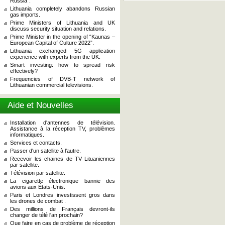
Russia”.
Lithuania completely abandons Russian
gas imports.
Prime Ministers of Lithuania and UK
discuss security situation and relations.
Prime Minister in the opening of “Kaunas –
European Capital of Culture 2022”.
Lithuania exchanged 5G application
experience with experts from the UK.
Smart investing: how to spread risk
effectively?
Frequencies of DVB-T network of
Lithuanian commercial televisions.
Aide et Nouvelles
Installation d'antennes de télévision.
Assistance à la réception TV, problèmes
informatiques.
Services et contacts.
Passer d'un satellite à l'autre.
Recevoir les chaines de TV Lituaniennes
par satellite.
Télévision par satellite.
La cigarette électronique bannie des
avions aux États-Unis.
Paris et Londres investissent gros dans
les drones de combat .
Des millions de Français devront-ils
changer de télé l'an prochain?
Que faire en cas de problème de réception