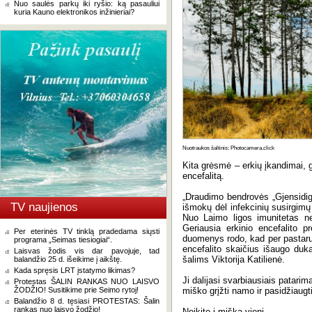
Nuo saulės parkų iki ryšio: ką pasauliui
kuria Kauno elektronikos inžinieriai?
Nuotraukos šaltinis: Photocamera.click
Kita grėsmė – erkių įkandimai, ga
encefalitą.
„Draudimo bendrovės „Gjensidig
TV naujienos
išmokų dėl infekcinių susirgimų 
Nuo Laimo ligos imunitetas neį
Geriausia erkinio encefalito 
Per eterinės TV tinklą pradedama siųsti
duomenys rodo, kad per pastaru
programa „Seimas tiesiogiai“.
encefalito skaičius išaugo duka
Laisvas žodis vis dar pavojuje, tad
šalims Viktorija Katilienė.
balandžio 25 d. išeikime į aikštę.
Kada spręsis LRT įstatymo likimas?
Ji dalijasi svarbiausiais patarima
Protestas ŠALIN RANKAS NUO LAISVO
ŽODŽIO! Susitikime prie Seimo rytoj!
miško grįžti namo ir pasidžiaugti
Balandžio 8 d. tęsiasi PROTESTAS: Šalin
rankas nuo laisvo žodžio!
Neikite į mišką vieni