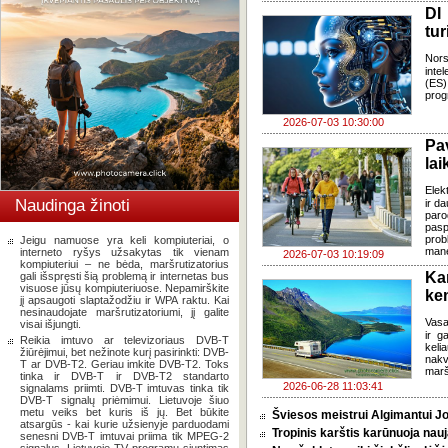
DI
tur
Nors
inte
(ES)
prog
2026-07-03 10:30:00
Pa
lai
Elek
Naudinga žinoti
ir d
paro
pasp
prob
Jeigu namuose yra keli kompiuteriai, o
mane
interneto ryšys užsakytas tik vienam
2026-07-03 10:19:09
kompiuteriui – ne bėda, maršrutizatorius
Ka
gali išspręsti šią problemą ir internetas bus
visuose jūsų kompiuteriuose. Nepamirškite
ke
jį apsaugoti slaptažodžiu ir WPA raktu. Kai
nesinaudojate maršrutizatoriumi, jį galite
Vasa
visai išjungti.
ir g
Reikia imtuvo ar televizoriaus DVB-T
keli
žiūrėjimui, bet nežinote kurį pasirinkti: DVB-
nakv
T ar DVB-T2. Geriau imkite DVB-T2. Toks
marš
tinka ir DVB-T ir DVB-T2 standarto
2026-06-28 11:03:41
signalams priimti. DVB-T imtuvas tinka tik
DVB-T signalų priėmimui. Lietuvoje šiuo
metu veiks bet kuris iš jų. Bet būkite
Šviesos meistrui Algimantui Jo
atsargūs - kai kurie užsienyje parduodami
Tropinis karštis karūnuoja nauj
senesni DVB-T imtuvai priima tik MPEG-2