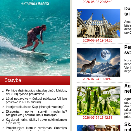
2026-08-02 20:52:40
Da
tai
Atos
būsi
dėlt
sukč
2026-07-24 19:34:20
Pe
sv
Nor
nepa
Vien
negal
2026-07-24 19:30:42
Statyba
Ag
Penkios dažniausios statybų ginčų klaidos,
ne
dėl kurių bylose pralaimima.
Lėtai nepavyko – šokusi paklausa Vilniuje
Agur
pralenkė 2021 m. vidurkį.
sezo
dažn
Interjero dizainas: Kaip įsirengti svetainę?
tači
Ekspertai: norite statyti moderniai?
pada
Atsigręžkite į natūralumą ir tradicijas.
pried
2026-07-24 16:42:58
Ką daryti norint išlaikyti savo nekilnojamojo
turto vertę.
Sk
Projektuojant kiemus remiamasi Suomijos
re