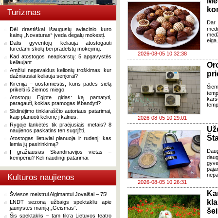
Me
ko
Turizmas
Dar 
med
Dėl drastiškai išaugusių aviacinio kuro
med
kainų „Novaturas“ įveda degalų mokestį.
eiga
Dalis gyventojų keliauja atostogauti
turėdami skolų bei pradelstų mokėjimų.
2026-08-05 10:32:38
Kad atostogos neapkarstų: 5 apgavystės
keliaujant.
Oro
Amžiui nepavaldus kelionių troškimas: kur
pri
dažniausiai keliauja senjorai?
Kirenija – uostamiestis, kuris padės sielą
Šiem
prikelti iš žiemos miego.
temp
Atostogų Egipte gidas: ką pamatyti,
karš
paragauti, kokias pramogas išbandyti?
temp
Slidinėjimo tinklaraščio autoriaus patarimai,
kaip planuoti kelionę į kalnus.
2026-08-05 10:29:01
Rygoje lankėtės tik praėjusiais metais? 8
Už
naujienos paskatins ten sugrįžti.
Šta
Atostogas lietuviai planuoja ir rudenį: kas
lemia jų pasirinkimą?
Dau
Į gražiausias Skandinavijos vietas –
daug
kemperiu? Keli naudingi patarimai.
gyve
paja
nepa
Kultūros naujienos
2026-08-05 10:26:31
Ka
Šviesos meistrui Algimantui Jovaišai – 75!
kl
LNDT sezoną užbaigs spektakliu apie
jaunystės maniją „Geismas“.
še
Šis spektaklis – tam tikra Lietuvos teatro