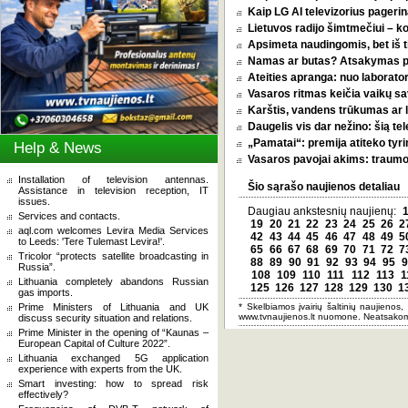
Kaip LG AI televizorius pagerina
Lietuvos radijo šimtmečiui – k
Apsimeta naudingomis, bet iš t
Namas ar butas? Atsakymas pri
Ateities apranga: nuo laborator
Vasaros ritmas keičia vaikų sa
Karštis, vandens trūkumas ar l
Daugelis vis dar nežino: šią tel
„Pamatai“: premija atiteko tyri
Help & News
Vasaros pavojai akims: traumos
Installation of television antennas.
Šio sąrašo naujienos detaliau
Assistance in television reception, IT
issues.
Daugiau ankstesnių naujienų:
Services and contacts.
19
20
21
22
23
24
25
26
2
aql.com welcomes Levira Media Services
42
43
44
45
46
47
48
49
5
to Leeds: 'Tere Tulemast Levira!'.
65
66
67
68
69
70
71
72
7
Tricolor “protects satellite broadcasting in
88
89
90
91
92
93
94
95
9
Russia”.
108
109
110
111
112
113
1
Lithuania completely abandons Russian
125
126
127
128
129
130
1
gas imports.
Prime Ministers of Lithuania and UK
* Skelbiamos įvairių šaltinių naujienos,
www.tvnaujienos.lt nuomone. Neatsakom
discuss security situation and relations.
Prime Minister in the opening of “Kaunas –
European Capital of Culture 2022”.
Lithuania exchanged 5G application
experience with experts from the UK.
Smart investing: how to spread risk
effectively?