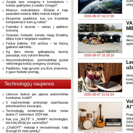
sust
Jungtis tarp smegenų ir kompiuterio –
skly
kokias galimybes ji suteiks žmogui?
Moterys mokslininkės: iššūkiai ir kaip
paskatinti moteris išlikti mokslo kelyje?
2026-08-07 16:27:00
Ekspertas paaiškina: kas yra kvantiniai
kompiuteriai ir kam jų reikia?
VA
Fotonika ir lazeriai – raktas į aplinkos
MB
tvarumą.
Vytautas Getautis: kartais naujų išradimų
Viln
idėjos kyla ir bėgiojant stadione.
dien
Fizikai įsitikinę: XXI amžius – tai fotonų
apdo
įgalinimo laikmetis.
Ką daro vienas galingiausių lazerių
pasaulyje, kurį sukūrė lietuviai.
2026-08-07 16:19:19
Neuromokslininkas: psichodeliniai grybai
Le
reikšmingai keičia smegenų struktūrą.
už
Paaiškino, kaip gyvybė yra išvis įmanoma,
ir gavo Nobelio premiją.
Verb
kont
Technologijų naujienos
tink
Lietuvos laukus jau pjauna autonominiai
2026-08-07 15:51:54
kombainai: kodėl?
Vo
5 mažmeninėje prekyboje sparčiausiai
įsitvirtinančios inovacijos.
AI“
Technologijų tendencijos: kokie metai
laukia IT sektoriaus 2024-iais.
Pra
Voki
Kas yra „VoLTE“ ir „VoWiFi“ technologijos
GEMA
bei kokį iššūkį jos sprendžia?
bend
„ChatGPT“ meluoja ir neraudonuoja: kaip
saug
išvengti DI melo pinklių?