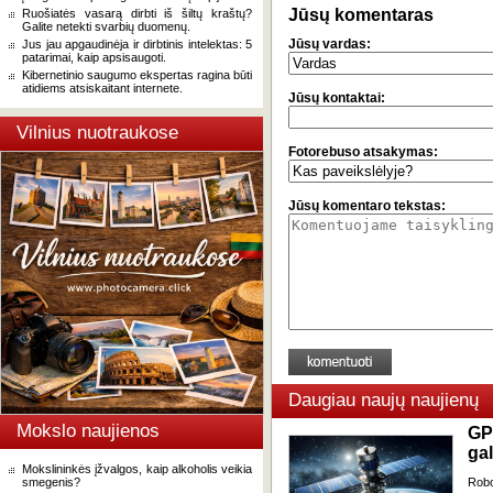
Jūsų komentaras
Ruošiatės vasarą dirbti iš šiltų kraštų?
Galite netekti svarbių duomenų.
Jūsų vardas:
Jus jau apgaudinėja ir dirbtinis intelektas: 5
patarimai, kaip apsisaugoti.
Kibernetinio saugumo ekspertas ragina būti
atidiems atsiskaitant internete.
Jūsų kontaktai:
Vilnius nuotraukose
Fotorebuso atsakymas:
Jūsų komentaro tekstas:
Daugiau naujų naujienų
Mokslo naujienos
GP
gal
Mokslininkės įžvalgos, kaip alkoholis veikia
smegenis?
Robo