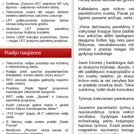
Gedimas „Express-AT1“ palydove 56° rytų
ilgumos – palydovas nutraukė darbą.
Kalbėdama apie rizikos vei
Telecentras sutarė dėl naujos dirbtinio
paveldimumo svarbą. Pasak jos, j
intelekto platformos sukūrimo Lietuvoje.
ligomis jauname amžiuje, verta a
LRT politizuosiantis įstatymas Seime
skinasi kelią kosminiu greičiu.
„Viena dažniausių paveldimų bū
Skubotas LRT įstatymo pakeitimų
vaikystėje kraujyje būna padidėj
svarstymas Kultūros komitete.
kuo anksčiau atlikti lipidogramą
Seimo LSDP frakcijos pranešimas: Seime
dauguma širdies ligų nėra pave
– naujas LRT įstatymo pakeitimų projektas.
Rūkymas, nesubalansuota mity
stresas ir prastas miegas išli
Radijo naujienos
gydytoja kardiologė.
Jauni žmonės į kardiologus dažn
Telecentras: radijas prasidėjo nuo inžinierių
ir tebesiremia jų darbu.
ar skausmo krūtinėje, dusulio, n
dėl padidėjusio kraujospūdžio a
Radijas prieš sparčiai populiarėjančias
tinklalaides: kuriam atiteks mūsų ausys?
itin svarbu nedelsti, jei skau
RRT: atsirado daugiau galimybių naujoms
krūvio metu ar net ramybės būs
radijo stotims.
ar pradeda smarkiai dusti. Tokie
Pradėtos „Radio Signal“ programos
sutrikimą, todėl skubi konsultaci
transliacijos vidurinėmis bangomis.
RRT: radijo stotis „Sputnik“ ir Lietuvos
Tyrimas kiekvienam parenkamas 
pasirinkta programa.
Kodėl Lietuvoje galime matyti ir girdėti
Jauniems pacientams tyrimų pla
kitose šalyse transliuojamas laidas?
nusiskundimus, rizikos veiks
„TV3 Grupė“ įsigyja „M-1“ valdomas radijo
rezultatus. Gydytojas kardiol
stotis.
echoskopiją, paros kraujospū
Iš Sitkūnų radijo stoties prabilo „Radio
bazinius tyrimus. Esant poreikiu
Pravda“.
magnetinio rezonanso tomograf
Bendrovei „Plunsta“ skirta bauda už
dezinformacijos skleidimą.