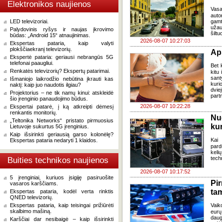
Elektronikos naujienos
Vasa
auto
LED televizoriai.
gamt
užau
Palydovinis ryšys ir naujas įkrovimo
šiltu
būdas: „Android 15“ atnaujinimas.
2026-08-07 10:27:03
Ekspertas pataria, kaip valyti
plokščiaekranį televizorių.
Ap
Ekspertė pataria: geriausi nebrangūs 5G
telefonai paaugliui.
Bet k
Renkatės televizorių? Ekspertų patarimai.
kitu 
sant
Išmaniojo laikrodžio nebūtina įkrauti kas
kuri
naktį: kaip juo naudotis ilgiau?
dvi
Projektorius – ne tik namų kinui: atskleidė
part
šio įrenginio panaudojimo būdus.
2026-08-07 10:22:28
Ekspertai patarė, į ką atkreipti dėmesį
renkantis monitorių.
Nu
„Teltonika Networks“ pristato pirmuosius
kur
Lietuvoje sukurtus 5G įrenginius.
Kaip išsirinkti geriausią garso kolonėlę?
Kai
Ekspertas pataria nedaryti 1 klaidos.
pard
keli
tech
Buities technikos naujienos
2026-08-07 10:17:52
5 įrenginiai, kuriuos įsigiję pasiruošite
Pi
vasaros karščiams.
ta
Ekspertas pataria, kodėl verta rinktis
QNED televizorių.
Ekspertas pataria, kaip teisingai prižiūrėti
Vaik
skalbimo mašiną.
eurų
daug
Karščiai dar nesibaigė – kaip išsirinkti