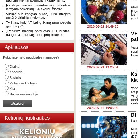
patirtimi: kiemai atiduodami kaimynams.
Įsigaliojo vienas svarbiausių Statybos
Skai
įstatymo pakeitimų. Ką svarbu žinoti?
paga
Vilniuje bus įrengtas butas, kurio interjerą
jos 
sukūrė dirbtinis intelektas.
įtra
Tyrimas: kokį NT kainų likimą prognozuoja
gyventojai?
2026-07-22 10:49:13
„Realco“: balandį parduotas 191 būstas,
VE
dauguma – pastatytuose projektuose.
pa
Apklausos
Vals
sute
funk
Kokiu internetu naudojatės namuose?
Optika
2026-07-21 19:25:54
Kabelinis
Ka
Bevielis
kl
Mobiliuoju telefonu
Van
Kita
atsi
Namie nesinaudoju
Visg
nes
seklu
2026-07-14 19:05:59
DI
Kelionių nuotraukos
tur
Nors
inte
(ES)