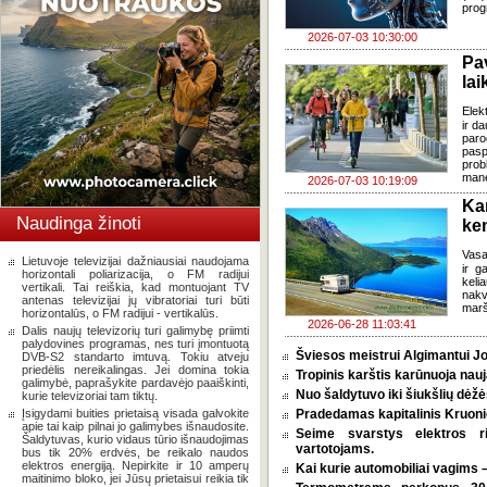
prog
2026-07-03 10:30:00
Pa
lai
Elek
ir d
paro
pasp
prob
mane
2026-07-03 10:19:09
Ka
Naudinga žinoti
ke
Vasa
Lietuvoje televizijai dažniausiai naudojama
ir g
horizontali poliarizacija, o FM radijui
keli
vertikali. Tai reiškia, kad montuojant TV
nakv
antenas televizijai jų vibratoriai turi būti
marš
horizontalūs, o FM radijui - vertikalūs.
2026-06-28 11:03:41
Dalis naujų televizorių turi galimybę priimti
palydovines programas, nes turi įmontuotą
Šviesos meistrui Algimantui Jo
DVB-S2 standarto imtuvą. Tokiu atveju
priedėlis nereikalingas. Jei domina tokia
Tropinis karštis karūnuoja nauj
galimybė, paprašykite pardavėjo paaiškinti,
Nuo šaldytuvo iki šiukšlių dėž
kurie televizoriai tam tiktų.
Įsigydami buities prietaisą visada galvokite
Pradedamas kapitalinis Kruoni
apie tai kaip pilnai jo galimybes išnaudosite.
Seime svarstys elektros r
Šaldytuvas, kurio vidaus tūrio išnaudojimas
vartotojams.
bus tik 20% erdvės, be reikalo naudos
elektros energiją. Nepirkite ir 10 amperų
Kai kurie automobiliai vagims –
maitinimo bloko, jei Jūsų prietaisui reikia tik