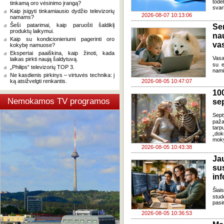
todė
tinkamą oro vėsinimo įrangą?
svar
Kaip įsigyti tinkamiausio dydžio televizorių
2026-08-07 10:13:06
namams?
Šeši patarimai, kaip paruošti šaldiklį
Se
produktų laikymui.
na
Kaip su kondicionieriumi pagerinti oro
va
kokybę namuose?
Ekspertai paaiškina, kaip žinoti, kada
Vasa
laikas pirkti naują šaldytuvą.
su e
„Philips“ televizorių TOP 3.
nami
Ne kasdienis pirkinys – virtuvės technika: į
ką atsižvelgti renkantis.
2026-08-05 10:47:07
100
Nemokamos TV programos
se
Sept
paža
tarp
„dok
moky
2026-08-05 10:43:38
J
su
in
Šia
stud
pasi
2026-08-05 10:36:53