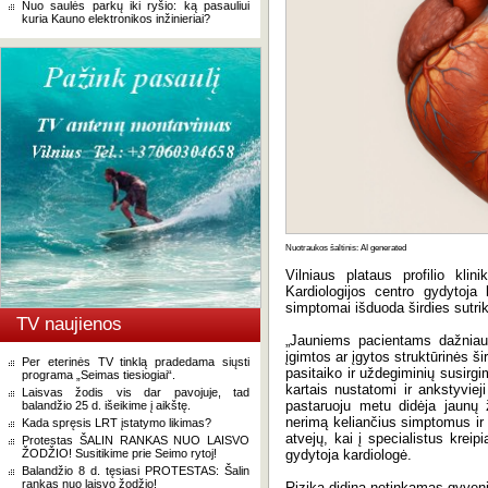
Nuo saulės parkų iki ryšio: ką pasauliui
kuria Kauno elektronikos inžinieriai?
Nuotraukos šaltinis: AI generated
Vilniaus plataus profilio klin
Kardiologijos centro gydytoja
simptomai išduoda širdies sutrik
TV naujienos
„Jauniems pacientams dažniausi
įgimtos ar įgytos struktūrinės ši
Per eterinės TV tinklą pradedama siųsti
pasitaiko ir uždegiminių susirgi
programa „Seimas tiesiogiai“.
kartais nustatomi ir ankstyviej
Laisvas žodis vis dar pavojuje, tad
pastaruoju metu didėja jaunų
balandžio 25 d. išeikime į aikštę.
nerimą keliančius simptomus ir no
Kada spręsis LRT įstatymo likimas?
atvejų, kai į specialistus kreip
Protestas ŠALIN RANKAS NUO LAISVO
ŽODŽIO! Susitikime prie Seimo rytoj!
gydytoja kardiologė.
Balandžio 8 d. tęsiasi PROTESTAS: Šalin
rankas nuo laisvo žodžio!
Riziką didina netinkamas gyve