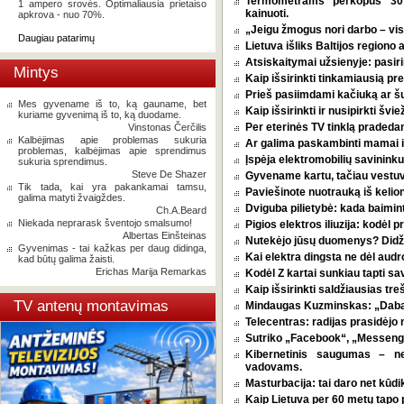
Termometrams perkopus 30 l
1 ampero srovės. Optimaliausia prietaiso
kainuoti.
apkrova - nuo 70%.
„Jeigu žmogus nori darbo – vi
Daugiau patarimų
Lietuva išliks Baltijos regiono 
Atsiskaitymai užsienyje: pasirin
Mintys
Kaip išsirinkti tinkamiausią p
Prieš pasiimdami kačiuką ar šuni
Mes gyvename iš to, ką gauname, bet
Kaip išsirinkti ir nusipirkti šv
kuriame gyvenimą iš to, ką duodame.
Per eterinės TV tinklą pradeda
Vinstonas Čerčilis
Kalbėjimas apie problemas sukuria
Ar galima paskambinti mamai i
problemas, kalbėjimas apie sprendimus
Įspėja elektromobilių savininkus
sukuria sprendimus.
Steve De Shazer
Gyvename kartu, tačiau vestu
Tik tada, kai yra pakankamai tamsu,
Paviešinote nuotrauką iš kelio
galima matyti žvaigždes.
Dviguba pilietybė: kada baimint
Ch.A.Beard
Niekada neprarask šventojo smalsumo!
Pigios elektros iliuzija: kodėl
Albertas Einšteinas
Nutekėjo jūsų duomenys? Didžia
Gyvenimas - tai kažkas per daug didinga,
Kai elektra dingsta ne dėl audro
kad būtų galima žaisti.
Erichas Marija Remarkas
Kodėl Z kartai sunkiau tapti s
Kaip išsirinkti saldžiausias tr
TV antenų montavimas
Mindaugas Kuzminskas: „Dabar 
Telecentras: radijas prasidėjo n
Sutriko „Facebook“, „Messenge
Kibernetinis saugumas – n
vadovams.
Masturbacija: tai daro net kūdik
Kaip Lietuva per 60 metų tapo p