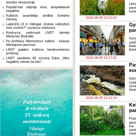
istorijos ekspozicija.
Liet
Populizmas stiprėja visur, atsipalaiduoti
pavė
negalima.
kuri
Kultūros asamblėja skelbia švietimo
2026-08-05 10:22:03
mėnesį.
Lapkričio 21 d. mitingas „Kokios valstybės
Gy
mes norime?“ suvienys sektorius.
pa
Konkursą vadovauti LNDT laimėjo
Martynas Budraitis.
Vyre
Po Andriaus Mamontovo kalbos - keistas
ypač
dėkingumo jausmas.
būte
LNDT palaiko kultūros bendruomenės
fizi
protestą.
2026-08-05 10:17:02
LNDT pasitinka 86 sezoną šūkiu „Mes
negalime vienas be kito“.
Pa
eu
Daž
susi
užsi
šimt
2026-08-05 10:13:19
Ke
pad
Praė
gausų
kai 
pavi
medž