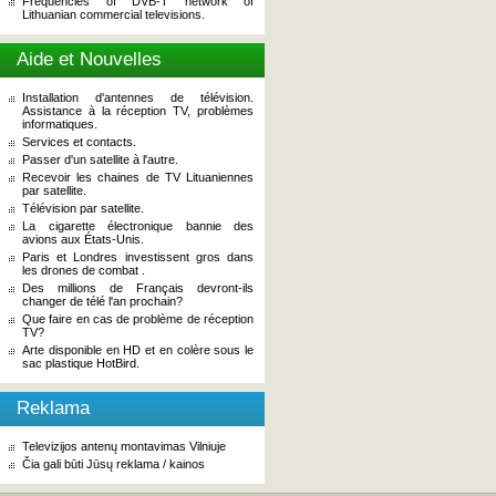
Frequencies of DVB-T network of
Lithuanian commercial televisions.
Aide et Nouvelles
Installation d'antennes de télévision.
Assistance à la réception TV, problèmes
informatiques.
Services et contacts.
Passer d'un satellite à l'autre.
Recevoir les chaines de TV Lituaniennes
par satellite.
Télévision par satellite.
La cigarette électronique bannie des
avions aux États-Unis.
Paris et Londres investissent gros dans
les drones de combat .
Des millions de Français devront-ils
changer de télé l'an prochain?
Que faire en cas de problème de réception
TV?
Arte disponible en HD et en colère sous le
sac plastique HotBird.
Reklama
Televizijos antenų montavimas Vilniuje
Čia gali būti Jūsų reklama / kainos