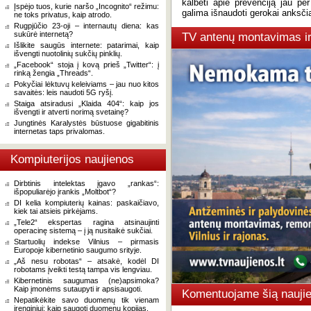
kalbėti apie prevenciją jau p
Įspėjo tuos, kurie naršo „Incognito“ režimu:
galima išnaudoti gerokai anksči
ne toks privatus, kaip atrodo.
Rugpjūčio 23-oji – internautų diena: kas
sukūrė internetą?
TV antenų montavimas i
Išlikite saugūs internete: patarimai, kaip
išvengti nuotolinių sukčių pinklių.
„Facebook“ stoja į kovą prieš „Twitter“: į
rinką žengia „Threads“.
Pokyčiai lėktuvų keleiviams – jau nuo kitos
savaitės: leis naudoti 5G ryšį.
Staiga atsiradusi „Klaida 404“: kaip jos
išvengti ir atverti norimą svetainę?
Jungtinės Karalystės būstuose gigabitinis
internetas taps privalomas.
Kompiuterijos naujienos
Dirbtinis intelektas įgavo „rankas“:
išpopuliarėjo įrankis „Moltbot“?
DI kelia kompiuterių kainas: paskaičiavo,
kiek tai atsieis pirkėjams.
„Tele2“ ekspertas ragina atsinaujinti
operacinę sistemą – į ją nusitaikė sukčiai.
Startuolių indekse Vilnius – pirmasis
Europoje kibernetinio saugumo srityje.
„Aš nesu robotas“ – atsakė, kodėl DI
robotams įveikti testą tampa vis lengviau.
Kibernetinis saugumas (ne)apsimoka?
Kaip įmonėms sutaupyti ir apsisaugoti.
Komentuojame šią naujie
Nepatikėkite savo duomenų tik vienam
įrenginiui: kaip saugoti duomenų kopijas.