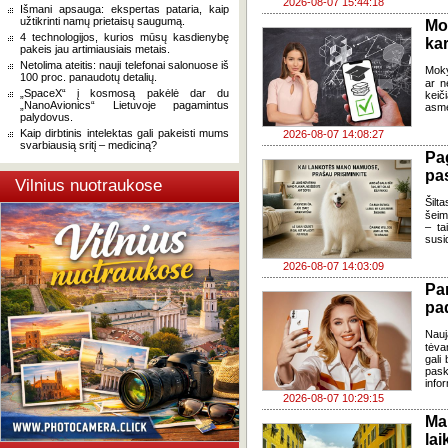
2026-08-07 15:44:18
Išmani apsauga: ekspertas pataria, kaip
užtikrinti namų prietaisų saugumą.
Mo
4 technologijos, kurios mūsų kasdienybę
kar
pakeis jau artimiausiais metais.
Netolima ateitis: nauji telefonai salonuose iš
Moky
100 proc. panaudotų detalių.
ar n
„SpaceX“ į kosmosą pakėlė dar du
keič
„NanoAvionics“ Lietuvoje pagamintus
asme
palydovus.
Kaip dirbtinis intelektas gali pakeisti mums
2026-08-07 14:08:27
svarbiausią sritį – mediciną?
Pa
pas
Vilnius nuotraukose
Šilta
šeim
– ta
susi
2026-08-07 14:03:09
Pa
pa
Nauj
tėva
gali
pask
infor
2026-08-07 10:29:15
Ma
lai