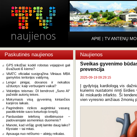
APIE
|
TV ANTENŲ MO
Paskutinės naujienos
Naujienos
Sveikas gyvenimo būdas –
GPS trikdžiai: kodėl robotas vejapjovė gali
prevencija
išvažiuoti iš kiemo?
VAATC oficialiai susigrąžina Vilniaus MBA
gamyklos teritorijos valdymą.
2025-09-19 09:29:15
Lengvi pinigai, dovanos ir nekaltos
Į gydytoją kardiologą vis dažni
užduotys: kaip verbuojami vaikai?
kuriems nustatomi rimti širdies 
Vokietijos teismas: DI bendrovė „Suno AI“
pažeidė autorių teises.
iki miokardo infarkto. Ši tendenc
vien vyresnio amžiaus žmonių 
Mokymasis visą gyvenimą kintančios
karjeros laikais.
Pagrindinės rizikos augintiniui vasarą:
pasitikrinkite savo keturkojo krepšį.
Parduodate telefoną skelbimuose –
padovanojate asmeninius duomenis?
Manote, kad viršiję greitį laimite daug laiko?
Klystate − tai mitas.
Apsauga nuo nėštumo – abiejų reikalas.