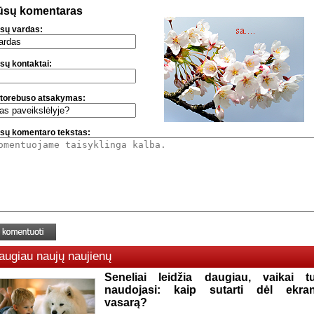
ūsų komentaras
sų vardas:
sų kontaktai:
torebuso atsakymas:
sų komentaro tekstas:
augiau naujų naujienų
Seneliai leidžia daugiau, vaikai t
naudojasi: kaip sutarti dėl ekra
vasarą?