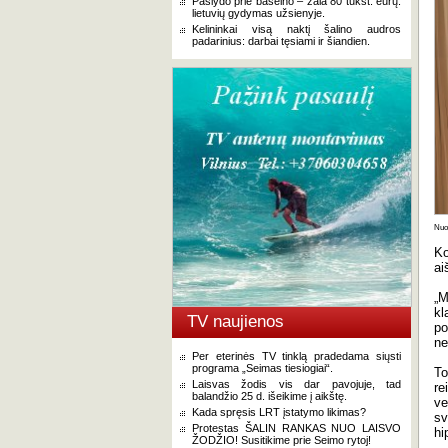
Paslydo prie baseino – žala 80 tūkst. eurų:
lietuvių gydymas užsienyje.
Kelininkai visą naktį šalino audros
padarinius: darbai tęsiami ir šiandien.
Nuot
Ko
ai
„M
kl
TV naujienos
po
ne
Per eterinės TV tinklą pradedama siųsti
programa „Seimas tiesiogiai“.
To
Laisvas žodis vis dar pavojuje, tad
re
balandžio 25 d. išeikime į aikštę.
ve
Kada spręsis LRT įstatymo likimas?
sv
Protestas ŠALIN RANKAS NUO LAISVO
hi
ŽODŽIO! Susitikime prie Seimo rytoj!