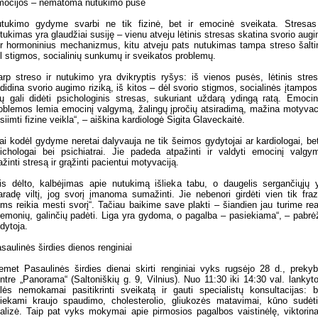
ocijos – nematoma nutukimo pusė
tukimo gydyme svarbi ne tik fizinė, bet ir emocinė sveikata. Stresas
tukimas yra glaudžiai susiję – vienu atveju lėtinis stresas skatina svorio aug
r hormoninius mechanizmus, kitu atveju pats nutukimas tampa streso šalti
l stigmos, socialinių sunkumų ir sveikatos problemų.
arp streso ir nutukimo yra dvikryptis ryšys: iš vienos pusės, lėtinis stre
didina svorio augimo riziką, iš kitos – dėl svorio stigmos, socialinės įtampos
gų gali didėti psichologinis stresas, sukuriant uždarą ydingą ratą. Emoci
oblemos lemia emocinį valgymą, žalingų įpročių atsiradimą, mažina motyvac
siimti fizine veikla“, – aiškina kardiologė Sigita Glaveckaitė.
ai kodėl gydyme neretai dalyvauja ne tik šeimos gydytojai ar kardiologai, bet
ichologai bei psichiatrai. Jie padeda atpažinti ir valdyti emocinį valgy
žinti stresą ir grąžinti pacientui motyvaciją.
is dėlto, kalbėjimas apie nutukimą išlieka tabu, o daugelis sergančiųjų 
aradę viltį, jog svorį įmanoma sumažinti. Jie nebenori girdėti vien tik fra
ums reikia mesti svorį“. Tačiau baikime save plakti – šiandien jau turime rea
iemonių, galinčių padėti. Liga yra gydoma, o pagalba – pasiekiama“, – pabrė
dytoja.
saulinės širdies dienos renginiai
emet Pasaulinės širdies dienai skirti renginiai vyks rugsėjo 28 d., preky
ntre „Panorama“ (Saltoniškių g. 9, Vilnius). Nuo 11:30 iki 14:30 val. lankyto
lės nemokamai pasitikrinti sveikatą ir gauti specialistų konsultacijas: 
liekami kraujo spaudimo, cholesterolio, gliukozės matavimai, kūno sudėt
alizė. Taip pat vyks mokymai apie pirmosios pagalbos vaistinėlę, viktorina