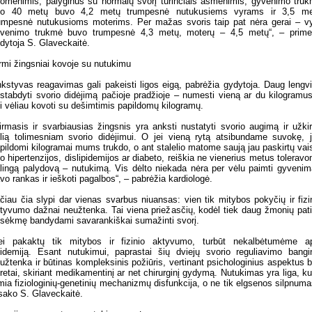
omenimis, palyginus su normalų svorį turinčiais asmenimis, gyvenimo tru
uo 40 metų buvo 4,2 metų trumpesnė nutukusiems vyrams ir 3,5 me
umpesnė nutukusioms moterims. Per mažas svoris taip pat nėra gerai – v
venimo trukmė buvo trumpesnė 4,3 metų, moterų – 4,5 metų“, – prim
dytoja S. Glaveckaitė.
rmi žingsniai kovoje su nutukimu
kstyvas reagavimas gali pakeisti ligos eigą, pabrėžia gydytoja. Daug lengv
stabdyti svorio didėjimą pačioje pradžioje – numesti vieną ar du kilogramu
i vėliau kovoti su dešimtimis papildomų kilogramų.
irmasis ir svarbiausias žingsnis yra anksti nustatyti svorio augimą ir užkir
lią tolimesniam svorio didėjimui. O jei vieną rytą atsibundame suvokę, 
pildomi kilogramai mums trukdo, o ant stalelio matome saują jau paskirtų vai
o hipertenzijos, dislipidemijos ar diabeto, reiškia ne vienerius metus tolerav
lingą palydovą – nutukimą. Vis dėlto niekada nėra per vėlu paimti gyvenim
vo rankas ir ieškoti pagalbos“, – pabrėžia kardiologė.
čiau čia slypi dar vienas svarbus niuansas: vien tik mitybos pokyčių ir fizi
tyvumo dažnai neužtenka. Tai viena priežasčių, kodėl tiek daug žmonių pati
sėkmę bandydami savarankiškai sumažinti svorį.
ei pakaktų tik mitybos ir fizinio aktyvumo, turbūt nekalbėtumėme a
idemiją. Esant nutukimui, paprastai šių dviejų svorio reguliavimo bangi
užtenka ir būtinas kompleksinis požiūris, vertinant psichologinius aspektus b
retai, skiriant medikamentinį ar net chirurginį gydymą. Nutukimas yra liga, ku
mia fiziologinių-genetinių mechanizmų disfunkcija, o ne tik elgsenos silpnuma
sako S. Glaveckaitė.