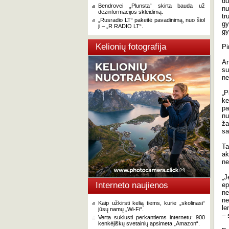
du
Bendrovei „Plunsta“ skirta bauda už
n
dezinformacijos skleidimą.
tr
„Rusradio LT“ pakeitė pavadinimą, nuo šiol
gy
ji – „R RADIO LT“.
gy
Kelionių fotografija
Pi
An
su
ne
„P
ke
pa
nu
ža
sa
Ta
ak
ne
„J
Interneto naujienos
ep
ne
ne
Kaip užkirsti kelią tiems, kurie „skolinasi“
le
jūsų namų „Wi-Fi“.
– 
Verta suklusti perkantiems internetu: 900
kenkėjiškų svetainių apsimeta „Amazon“.