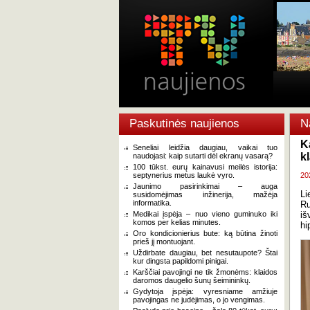
Paskutinės naujienos
N
K
Seneliai leidžia daugiau, vaikai tuo
k
naudojasi: kaip sutarti dėl ekranų vasarą?
100 tūkst. eurų kainavusi meilės istorija:
septynerius metus laukė vyro.
20
Jaunimo pasirinkimai – auga
Li
susidomėjimas inžinerija, mažėja
informatika.
Ru
Medikai įspėja – nuo vieno guminuko iki
iš
komos per kelias minutes.
hi
Oro kondicionierius bute: ką būtina žinoti
prieš jį montuojant.
Uždirbate daugiau, bet nesutaupote? Štai
kur dingsta papildomi pinigai.
Karščiai pavojingi ne tik žmonėms: klaidos
daromos daugelio šunų šeimininkų.
Gydytoja įspėja: vyresniame amžiuje
pavojingas ne judėjimas, o jo vengimas.