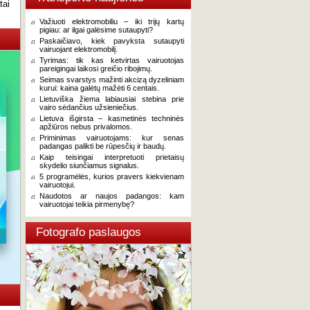
tai
Važiuoti elektromobiliu – iki trijų kartų
pigiau: ar ilgai galėsime sutaupyti?
Paskaičiavo, kiek pavyksta sutaupyti
vairuojant elektromobilį.
Tyrimas: tik kas ketvirtas vairuotojas
pareigingai laikosi greičio ribojimų.
Seimas svarstys mažinti akcizą dyzeliniam
kurui: kaina galėtų mažėti 6 centais.
Lietuviška žiema labiausiai stebina prie
vairo sėdančius užsieniečius.
Lietuva išgirsta – kasmetinės techninės
apžiūros nebus privalomos.
Priminimas vairuotojams: kur senas
padangas palikti be rūpesčių ir baudų.
Kaip teisingai interpretuoti prietaisų
skydelio siunčiamus signalus.
5 programėlės, kurios pravers kiekvienam
vairuotojui.
Naudotos ar naujos padangos: kam
vairuotojai teikia pirmenybę?
Fotografo paslaugos