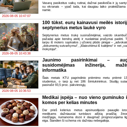
Vasarą pasikeitus vaikų rutinai, dažnai pasikeičia ir jų santy
su ekranais – ypač tada, kai daugiau laiko praleidžiama
namie.
2026-08-05 10:47:07
100 tūkst. eurų kainavusi meilės istorij
septynerius metus laukė vyro
Septynerius metus trukę susirašinėjimai, vaizdo skambuči
pažadai apie bendrą ateitį ir nuolatiniai prašymai padėti. 
tarpu iš moters sąskaitos į užsienį plūdo pinigai – „advokatu
„dokumentų sutvarkymui“, „išlaisvinimui iš kalėjimo“ ir net „va
mokytojui“.
2026-08-05 10:43:38
Jaunimo pasirinkimai – au
susidomėjimas inžinerija, mažė
informatika
Šiais metais KTU pagrindinio priėmimo metu priėmė 1
studentus, o tarp jų net 186 šimtukininkus. Studijų sutar
pasirašė 93,5 proc. pakviestųjų.
2026-08-05 10:36:53
Medikai įspėja – nuo vieno guminuko i
komos per kelias minutes
Dar prieš kelerius metus apsinuodijusio paauglio istor
medikams dažniausiai turėdavo aiškią pradžią: žin
medžiaga, numanoma dozė ir daugmaž prognozuojama li
eiga. Šiandien ši schema vis dažniau nebegalioja.