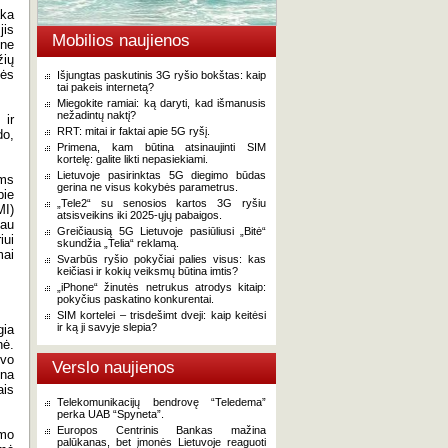
aka
jis
Mobilios naujienos
ine
žių
zės
Išjungtas paskutinis 3G ryšio bokštas: kaip
tai pakeis internetą?
Miegokite ramiai: ką daryti, kad išmanusis
nežadintų naktį?
 ir
RRT: mitai ir faktai apie 5G ryšį.
do,
Primena, kam būtina atsinaujinti SIM
kortelę: galite likti nepasiekiami.
Lietuvoje pasirinktas 5G diegimo būdas
ims
gerina ne visus kokybės parametrus.
pie
„Tele2“ su senosios kartos 3G ryšiu
MI)
atsisveikins iki 2025-ųjų pabaigos.
iau
Greičiausią 5G Lietuvoje pasiūliusi „Bitė“
iui
skundžia „Telia“ reklamą.
mai
Svarbūs ryšio pokyčiai palies visus: kas
keičiasi ir kokių veiksmų būtina imtis?
„iPhone“ žinutės netrukus atrodys kitaip:
pokyčius paskatino konkurentai.
SIM kortelei – trisdešimt dveji: kaip keitėsi
ir ką ji savyje slepia?
gia
nė.
lvo
Verslo naujienos
ina
ais
Telekomunikacijų bendrovę “Teledema”
perka UAB “Spyneta”.
Europos Centrinis Bankas mažina
mo
palūkanas, bet įmonės Lietuvoje reaguoti