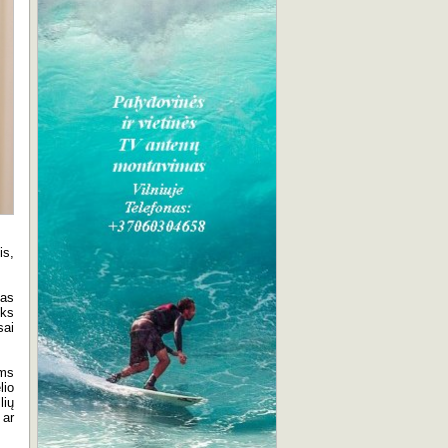
is,
nas
oks
sai
ems
lio
lių
 ar