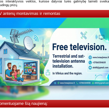
tos interaktyvios veiklos, kuriose dalyviai turės galimybę laimėti sveika
udingų prizų.
V antenų montavimas ir remontas
omentuojame šią naujieną: