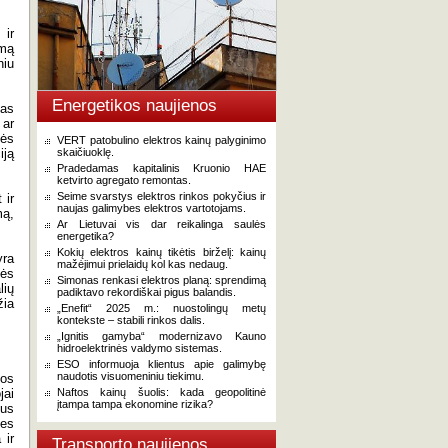
 ir
imą
niu
Energetikos naujienos
sas
 ar
nės
VERT patobulino elektros kainų palyginimo
iją
skaičiuoklę.
Pradedamas kapitalinis Kruonio HAE
ketvirto agregato remontas.
Seime svarstys elektros rinkos pokyčius ir
 ir
naujas galimybes elektros vartotojams.
mą,
Ar Lietuvai vis dar reikalinga saulės
energetika?
Kokių elektros kainų tikėtis birželį: kainų
yra
mažėjimui prielaidų kol kas nedaug.
zės
Simonas renkasi elektros planą: sprendimą
lių
padiktavo rekordiškai pigus balandis.
žia
„Enefit“ 2025 m.: nuostolingų metų
kontekste – stabili rinkos dalis.
„Ignitis gamyba“ modernizavo Kauno
hidroelektrinės valdymo sistemas.
ESO informuoja klientus apie galimybę
naudotis visuomeniniu tiekimu.
bos
jai
Naftos kainų šuolis: kada geopolitinė
įtampa tampa ekonomine rizika?
bus
ies
 ir
Transporto naujienos