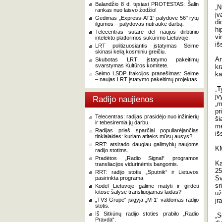
Balandžio 8 d. tęsiasi PROTESTAS: Šalin
„N
rankas nuo laisvo žodžio!
įv
Gedimas „Express-AT1“ palydove 56° rytų
di
ilgumos – palydovas nutraukė darbą.
hi
Telecentras sutarė dėl naujos dirbtinio
vi
intelekto platformos sukūrimo Lietuvoje.
iš
LRT politizuosiantis įstatymas Seime
skinasi kelią kosminiu greičiu.
An
Skubotas LRT įstatymo pakeitimų
svarstymas Kultūros komitete.
kr
Seimo LSDP frakcijos pranešimas: Seime
ka
– naujas LRT įstatymo pakeitimų projektas.
„T
įv
Radijo naujienos
„m
pr
Telecentras: radijas prasidėjo nuo inžinierių
ši
ir tebesiremia jų darbu.
me
Radijas prieš sparčiai populiarėjančias
iš
tinklalaides: kuriam atiteks mūsų ausys?
RRT: atsirado daugiau galimybių naujoms
KM
radijo stotims.
Pradėtos „Radio Signal“ programos
Ka
transliacijos vidurinėmis bangomis.
25
RRT: radijo stotis „Sputnik“ ir Lietuvos
Sv
pasirinkta programa.
sr
Kodėl Lietuvoje galime matyti ir girdėti
kitose šalyse transliuojamas laidas?
už
„TV3 Grupė“ įsigyja „M-1“ valdomas radijo
įr
stotis.
Iš Sitkūnų radijo stoties prabilo „Radio
„
Pravda“.