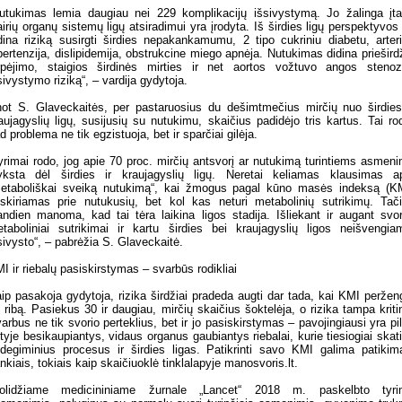
utukimas lemia daugiau nei 229 komplikacijų išsivystymą. Jo žalinga įt
airių organų sistemų ligų atsiradimui yra įrodyta. Iš širdies ligų perspektyvos 
dina riziką susirgti širdies nepakankamumu, 2 tipo cukriniu diabetu, arter
pertenzija, dislipidemija, obstrukcine miego apnėja. Nutukimas didina priešird
rpėjimo, staigios širdinės mirties ir net aortos vožtuvo angos steno
sivystymo riziką“, – vardija gydytoja.
ot S. Glaveckaitės, per pastaruosius du dešimtmečius mirčių nuo širdies
aujagyslių ligų, susijusių su nutukimu, skaičius padidėjo tris kartus. Tai ro
d problema ne tik egzistuoja, bet ir sparčiai gilėja.
yrimai rodo, jog apie 70 proc. mirčių antsvorį ar nutukimą turintiems asmen
yksta dėl širdies ir kraujagyslių ligų. Neretai keliamas klausimas a
etaboliškai sveiką nutukimą“, kai žmogus pagal kūno masės indeksą (K
iskiriamas prie nutukusių, bet kol kas neturi metabolinių sutrikimų. Tač
andien manoma, kad tai tėra laikina ligos stadija. Išliekant ir augant svor
taboliniai sutrikimai ir kartu širdies bei kraujagyslių ligos neišvengia
sivysto“, – pabrėžia S. Glaveckaitė.
I ir riebalų pasiskirstymas – svarbūs rodikliai
ip pasakoja gydytoja, rizika širdžiai pradeda augti dar tada, kai KMI peržen
 ribą. Pasiekus 30 ir daugiau, mirčių skaičius šoktelėja, o rizika tampa kriti
arbus ne tik svorio perteklius, bet ir jo pasiskirstymas – pavojingiausi yra pi
ityje besikaupiantys, vidaus organus gaubiantys riebalai, kurie tiesiogiai skat
degiminius procesus ir širdies ligas. Patikrinti savo KMI galima patikim
ankiais, tokiais kaip skaičiuoklė tinklalapyje manosvoris.lt.
Solidžiame medicininiame žurnale „Lancet“ 2018 m. paskelbto tyri