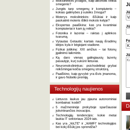
Mokslininkės įžvalgos, kaip alkoholis veikia
J
smegenis?
Jungtis tarp smegenų ir kompiuterio –
Jū
kokias galimybes ji suteiks žmogui?
Moterys mokslininkės: iššūkiai ir kaip
paskatinti moteris išlikti mokslo kelyje?
Ekspertas paaiškina: kas yra kvantiniai
Jū
kompiuteriai ir kam jų reikia?
Fotonika ir lazeriai – raktas į aplinkos
tvarumą.
Fo
Vytautas Getautis: kartais naujų išradimų
idėjos kyla ir bėgiojant stadione.
Fizikai įsitikinę: XXI amžius – tai fotonų
įgalinimo laikmetis.
Jū
Ką daro vienas galingiausių lazerių
pasaulyje, kurį sukūrė lietuviai.
Neuromokslininkas: psichodeliniai grybai
reikšmingai keičia smegenų struktūrą.
Paaiškino, kaip gyvybė yra išvis įmanoma,
ir gavo Nobelio premiją.
Technologijų naujienos
Lietuvos laukus jau pjauna autonominiai
kombainai: kodėl?
D
5 mažmeninėje prekyboje sparčiausiai
įsitvirtinančios inovacijos.
Technologijų tendencijos: kokie metai
laukia IT sektoriaus 2024-iais.
Kas yra „VoLTE“ ir „VoWiFi“ technologijos
bei kokį iššūkį jos sprendžia?