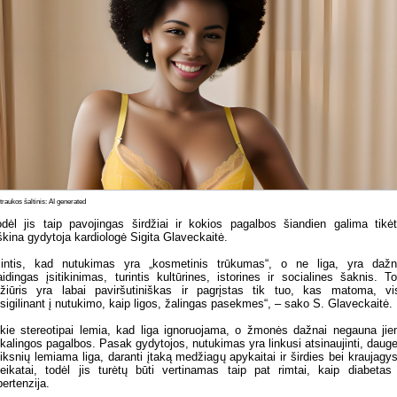
raukos šaltinis: AI generated
dėl jis taip pavojingas širdžiai ir kokios pagalbos šiandien galima tikėt
škina gydytoja kardiologė Sigita Glaveckaitė.
intis, kad nutukimas yra „kosmetinis trūkumas“, o ne liga, yra daž
aidingas įsitikinimas, turintis kultūrines, istorines ir socialines šaknis. T
žiūris yra labai paviršutiniškas ir pagrįstas tik tuo, kas matoma, vi
sigilinant į nutukimo, kaip ligos, žalingas pasekmes“, – sako S. Glaveckaitė.
kie stereotipai lemia, kad liga ignoruojama, o žmonės dažnai negauna ji
ikalingos pagalbos. Pasak gydytojos, nutukimas yra linkusi atsinaujinti, dauge
iksnių lemiama liga, daranti įtaką medžiagų apykaitai ir širdies bei kraujagys
eikatai, todėl jis turėtų būti vertinamas taip pat rimtai, kaip diabetas
pertenzija.