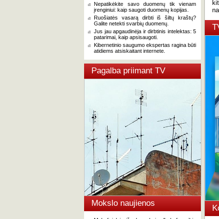
ki
Nepatikėkite savo duomenų tik vienam
na
įrenginiui: kaip saugoti duomenų kopijas.
Ruošiatės vasarą dirbti iš šiltų kraštų?
Galite netekti svarbių duomenų.
T
Jus jau apgaudinėja ir dirbtinis intelektas: 5
patarimai, kaip apsisaugoti.
Kibernetinio saugumo ekspertas ragina būti
atidiems atsiskaitant internete.
Pagalba priimant TV
Mokslo naujienos
K