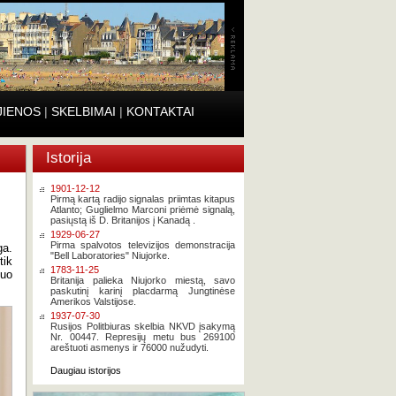
JIENOS
|
SKELBIMAI
|
KONTAKTAI
Istorija
1901-12-12
Pirmą kartą radijo signalas priimtas kitapus
Atlanto; Guglielmo Marconi priėmė signalą,
pasiųstą iš D. Britanijos į Kanadą .
1929-06-27
Pirma spalvotos televizijos demonstracija
ga.
"Bell Laboratories" Niujorke.
tik
1783-11-25
nuo
Britanija palieka Niujorko miestą, savo
paskutinį karinį placdarmą Jungtinėse
Amerikos Valstijose.
1937-07-30
Rusijos Politbiuras skelbia NKVD įsakymą
Nr. 00447. Represijų metu bus 269100
areštuoti asmenys ir 76000 nužudyti.
Daugiau istorijos