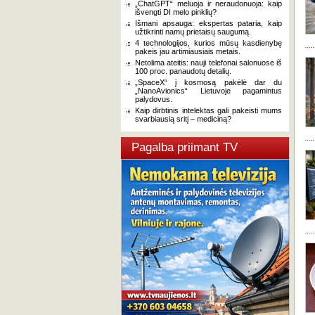
„ChatGPT“ meluoja ir neraudonuoja: kaip
išvengti DI melo pinklių?
Išmani apsauga: ekspertas pataria, kaip
užtikrinti namų prietaisų saugumą.
4 technologijos, kurios mūsų kasdienybę
pakeis jau artimiausiais metais.
Netolima ateitis: nauji telefonai salonuose iš
100 proc. panaudotų detalių.
„SpaceX“ į kosmosą pakėlė dar du
„NanoAvionics“ Lietuvoje pagamintus
palydovus.
Kaip dirbtinis intelektas gali pakeisti mums
svarbiausią sritį – mediciną?
Pagalba priimant TV