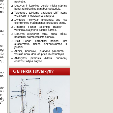
kmė
neskuba.
tų
Lietuvos ir Lenkijos verslo misija stiprina
yrų
bendradarbiavimą gynybos sektoriuje.
ena
Telecentro teikiamų paslaugų LRT kaina
yra skaidri ir objektyviai pagrįsta.
„Avitelos Prekyba“ prisijungia prie kito
elektronikos mažmeninės prekybos tinklo.
„Thermo Fisher Scientific Baltics“ –
vertingiausia įmonė Baltijos šalyse.
iau
Lietuvos eksportas toliau auga, tačiau
s –
pastebimi galimo lėtėjimo signalai.
„Bolt Food“: karantinai baigėsi, bet
susiformavo rinkos sezoniškumas ir
sti
įpročiai.
jog
Akcinių bendrovių įstatymo pakeitimai -
stų
verslas neraudonuos prieš investuotojus.
ome
Atidarytas pirmasis didelis duomenų
ą į
centras Baltijos šalyse.
Gal reikia sutvarkyti?
nio
ria
pie
nių
ei,
rią
s“,