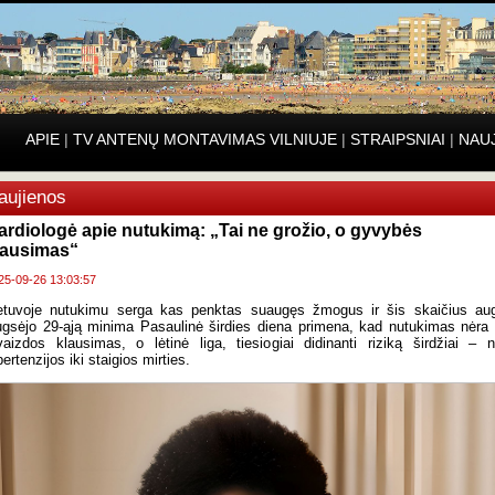
APIE
|
TV ANTENŲ MONTAVIMAS VILNIUJE
|
STRAIPSNIAI
|
NAU
aujienos
ardiologė apie nutukimą: „Tai ne grožio, o gyvybės
lausimas“
25-09-26 13:03:57
etuvoje nutukimu serga kas penktas suaugęs žmogus ir šis skaičius au
gsėjo 29-ąją minima Pasaulinė širdies diena primena, kad nutukimas nėra 
vaizdos klausimas, o lėtinė liga, tiesiogiai didinanti riziką širdžiai – 
pertenzijos iki staigios mirties.