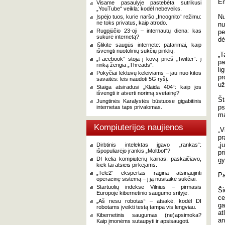
Em
Visame pasaulyje pastebėta sutrikusi
„YouTube“ veikla: kodėl nebeveiks.
Nu
Įspėjo tuos, kurie naršo „Incognito“ režimu:
ne toks privatus, kaip atrodo.
nu
Rugpjūčio 23-oji – internautų diena: kas
pe
sukūrė internetą?
dė
Išlikite saugūs internete: patarimai, kaip
išvengti nuotolinių sukčių pinklių.
„T
„Facebook“ stoja į kovą prieš „Twitter“: į
pa
rinką žengia „Threads“.
li
Pokyčiai lėktuvų keleiviams – jau nuo kitos
pr
savaitės: leis naudoti 5G ryšį.
už
Staiga atsiradusi „Klaida 404“: kaip jos
išvengti ir atverti norimą svetainę?
Št
Jungtinės Karalystės būstuose gigabitinis
ps
internetas taps privalomas.
ma
Kompiuterijos naujienos
„V
pr
„j
Dirbtinis intelektas įgavo „rankas“:
išpopuliarėjo įrankis „Moltbot“?
pr
DI kelia kompiuterių kainas: paskaičiavo,
gy
kiek tai atsieis pirkėjams.
„Tele2“ ekspertas ragina atsinaujinti
Pa
operacinę sistemą – į ją nusitaikė sukčiai.
Startuolių indekse Vilnius – pirmasis
Ši
Europoje kibernetinio saugumo srityje.
ce
„Aš nesu robotas“ – atsakė, kodėl DI
ga
robotams įveikti testą tampa vis lengviau.
at
Kibernetinis saugumas (ne)apsimoka?
an
Kaip įmonėms sutaupyti ir apsisaugoti.