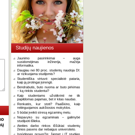
Studijų naujienos
Jaunimo pasirinkimai – auga
susidomėjimas inžinerija, mažėja
informatika.
Daugiau nei 80 proc. studentų naudoja DI:
ar rizikuojama studijomis?
Studentiška virtuvė: specialistė pataria,
kaip ją protingai įsirengti.
Bendrabutis, buto nuoma ar buto pirkimas
– ką rinktis studentui?
Kaip studentams užsitikrinti ne tik
papildomas pajamas, bet ir kitas naudas.
Renkatės, kur stoti? Paaiškino, kaip
reitinguojamos aukštosios mokyklos.
5 būdai įveikti stresą egzaminų metu.
Nepavyko su egzaminais – galimybė
uo
studijuoti išlieka.
nų
Ateities darbo rinkos iššūkiai: studentų
žinios pasens dar nebaigus universiteto.
Įspūdingas proveržis: šiemet į IT studijas