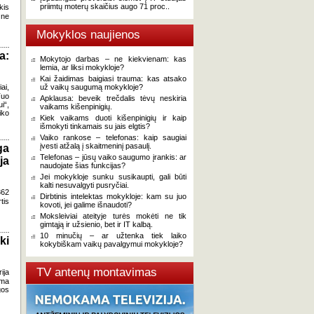
priimtų moterų skaičius augo 71 proc..
kis
 ne
Mokyklos naujienos
a:
Mokytojo darbas – ne kiekvienam: kas
lemia, ar liksi mokykloje?
Kai žaidimas baigiasi trauma: kas atsako
ai,
už vaikų saugumą mokykloje?
Tuo
Apklausa: beveik trečdalis tėvų neskiria
i“,
vaikams kišenpinigių.
iko
Kiek vaikams duoti kišenpinigių ir kaip
išmokyti tinkamais su jais elgtis?
Vaiko rankose – telefonas: kaip saugiai
įvesti atžalą į skaitmeninį pasaulį.
ga
Telefonas – jūsų vaiko saugumo įrankis: ar
ja
naudojate šias funkcijas?
Jei mokykloje sunku susikaupti, gali būti
kalti nesuvalgyti pusryčiai.
362
Dirbtinis intelektas mokykloje: kam su juo
tis
kovoti, jei galime išnaudoti?
Moksleiviai ateityje turės mokėti ne tik
gimtąją ir užsienio, bet ir IT kalbą.
10 minučių – ar užtenka tiek laiko
ki
kokybiškam vaikų pavalgymui mokykloje?
TV antenų montavimas
ija
oma
gos