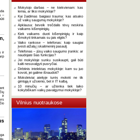
Mokytojo darbas – ne kiekvienam: kas
ada
lemia, ar liksi mokykloje?
s –
Kai žaidimas baigiasi trauma: kas atsako
ūti
už vaikų saugumą mokykloje?
Apklausa: beveik trečdalis tėvų neskiria
vaikams kišenpinigių.
Kiek vaikams duoti kišenpinigių ir kaip
n,
išmokyti tinkamais su jais elgtis?
Vaiko rankose – telefonas: kaip saugiai
įvesti atžalą į skaitmeninį pasaulį.
Telefonas – jūsų vaiko saugumo įrankis: ar
 ir
naudojate šias funkcijas?
arp
Jei mokykloje sunku susikaupti, gali būti
kalti nesuvalgyti pusryčiai.
Dirbtinis intelektas mokykloje: kam su juo
kovoti, jei galime išnaudoti?
Moksleiviai ateityje turės mokėti ne tik
gimtąją ir užsienio, bet ir IT kalbą.
10 minučių – ar užtenka tiek laiko
ant
kokybiškam vaikų pavalgymui mokykloje?
čių
 ir
ors
Vilnius nuotraukose
čio
us
nga
jų,