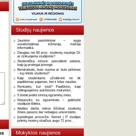
Studijų naujienos
Jaunimo pasirinkimai – auga
susidomėjimas inžinerija, mažėja
informatika.
Daugiau nei 80 proc. studentų naudoja DI:
ar rizikuojama studijomis?
Studentiška virtuvė: specialistė pataria,
kaip ją protingai įsirengti.
Bendrabutis, buto nuoma ar buto pirkimas
– ką rinktis studentui?
Kaip studentams užsitikrinti ne tik
papildomas pajamas, bet ir kitas naudas.
Renkatės, kur stoti? Paaiškino, kaip
reitinguojamos aukštosios mokyklos.
5 būdai įveikti stresą egzaminų metu.
Nepavyko su egzaminais – galimybė
studijuoti išlieka.
Ateities darbo rinkos iššūkiai: studentų
žinios pasens dar nebaigus universiteto.
Įspūdingas proveržis: šiemet į IT studijas
priimtų moterų skaičius augo 71 proc..
Mokyklos naujienos
os