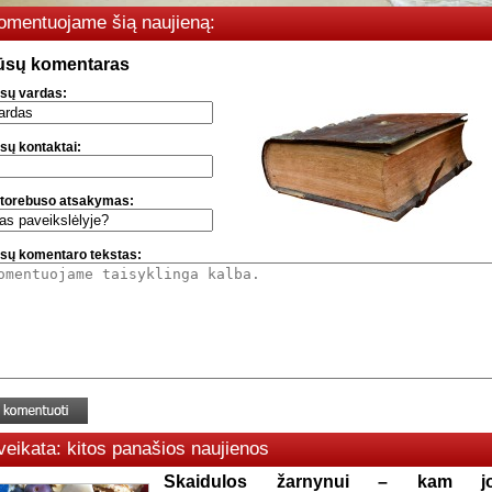
omentuojame šią naujieną:
ūsų komentaras
sų vardas:
sų kontaktai:
torebuso atsakymas:
sų komentaro tekstas:
veikata: kitos panašios naujienos
Skaidulos žarnynui – kam j