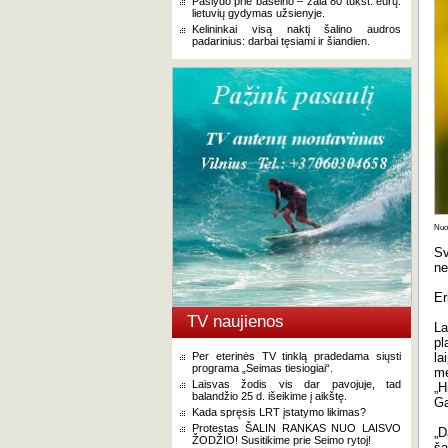
Paslydo prie baseino – žala 80 tūkst. eurų:
lietuvių gydymas užsienyje.
Kelininkai visą naktį šalino audros
padarinius: darbai tęsiami ir šiandien.
Nuot
Sv
ne
Er
TV naujienos
La
pl
Per eterinės TV tinklą pradedama siųsti
la
programa „Seimas tiesiogiai“.
mė
Laisvas žodis vis dar pavojuje, tad
„H
balandžio 25 d. išeikime į aikštę.
Ga
Kada spręsis LRT įstatymo likimas?
Protestas ŠALIN RANKAS NUO LAISVO
„D
ŽODŽIO! Susitikime prie Seimo rytoj!
ša