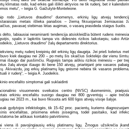
tų klimatas rodo, kad erkės gali išlikti aktyvios ne tik rudenį, bet ir kalendori
emos metu“, – teigia G. Gaižutytė-Monteleone.
ip rodo „Lietuvos draudimo“ duomenys, erkinių ligų atvejų tendenci
staraisiais metais išlieka panašios – žiemą fiksuojamas žemiausias ž
aičius, pavasarį stebimas lėtas augimas, o vasarą prasideda staigus šuolis.
s dėlto, labiausiai neraminanti tendencija atsiskleidžia būtent rudens mėnesia
gsėjis, spalis ir lapkritis tampa vis didesnės rizikos laikotarpiu, sako Artū
odeikis, „Lietuvos draudimo“ žalų departamento direktorius.
iekvienų metų rudenį kreipinių dėl erkinių ligų daugėja. Jei prieš kelerius me
 buvo kiek daugiau nei 200 – po metų šis skaičius šoktelėjo dar vienu šimtu
rnai išaugo dar pusšimčiu. Rugsėjis tampa aiškiu rizikos mėnesiu – per tre
tus žalų atvejai išaugo iki bene 150 atvejų, priartėjant prie vasaros pabai
kų. Akivaizdu, jog erkių platinamų ligų grėsmė nebėra tik vasaros problema,
tuali ir rudenį“, – teigia A. Juodeikis.
kinio encefalito simptomai gali suklaidinti
cionalinio visuomenės sveikatos centro (NVSC) duomenimis, praėjusi
tais erkiniu encefalitu susirgo daugiau nei 800 gyventojų – apie trečda
ugiau nei 2023 m., kai buvo fiksuota arti 600 ligos atvejų visoje šalyje.
sak gydytojos infektologės, tik 15–62 proc. pacientų, kuriems diagnozuoja
kinis encefalitas, prisimena erkės įsisegimą, todėl pasitaiko, kad infekc
statoma be aiškaus kontakto patvirtinimo.
ai viena iš pavojingiausių erkių platinamų ligų. Žmogus užsikrečia įkan