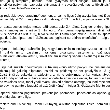
čiau jokių simptomų nebūna, todėl gydymas nereikalingas. Tačiau jei l
sireiškia požymiais, paprastai skiriamas 2–4 savaičių gydymas antibiotikais“
ko G. Gaižutytė-Monteleone.
ip rodo „Lietuvos draudimo“ duomenys, Laimo ligos žalų atvejai kasmet iša
ie trečdalį: 2022 m. registruota 440 atvejų, 2023 m. – 600, o pernai – net 770.
er pastaruosius trejus metus užfiksuota apie 2,4 tūkst. žalų dėl erkinių ligų
ndra išmokų suma viršijo 1 mln. eurų. Vien pernai rugsėjį maksimali išmo
ekusi beveik 3 tūkst. eurų, buvo skirta dėl Laimo ligos atvejo. Tai ne tik sparč
gantis žalos tipas, bet ir dažniausias, lyginant su erkiniu encefalitu“, – teigia
odeikis.
dytoja infektologė pabrėžia, jog negydoma ar laiku nediagnozuota Laimo l
li palikti rimtų pasekmių įvairioms organizmo sistemoms, dažniaus
sireiškiant lėtiniam artritui, sukeliančiam nuolatinį sąnarių skausmą ir raum
lpnumą.
i liga gali sukelti ir neurologinių sutrikimų – nuo jutimo pokyčių bei pusiausvy
oblemų iki galūnių silpnumo, psichikos pakitimų ar net paralyžiaus. Ji g
žeisti ir širdį, sukeldama uždegimą ar ritmo sutrikimus, o kai kuriais atvej
veikti odą ar net akis. Nuo erkinio encefalito apsaugo skiepai, tačiau nuo La
gos vakcinos nėra, todėl ypač svarbu dėvėti tinkamą aprangą, naudoti repelen
 po buvimo gamtoje kruopščiai apžiūrėti kūną“, – teigia G. Gaižutytė-Monteleo
spertai primena pagrindines prevencijos priemones, padėsiančias apsisaug
o erkių platinamų ligų:
Venkite erkių buveinių – tankių krūmynų, aukštos nepjautos žolės, pamiškių
evų.