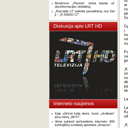
už
Bendrovei „Plunsta“ skirta bauda už
ar
dezinformacijos skleidimą.
vy
„Rusradio LT“ pakeitė pavadinimą, nuo šiol
pe
ji – „R RADIO LT“.
Ga
Diskusija apie LRT HD
Gy
į 
me
vė
su
Pa
sa
įp
„K
si
su
dė
pa
ek
La
Interneto naujienos
La
Ka
Kaip užkirsti kelią tiems, kurie „skolinasi“
od
jūsų namų „Wi-Fi“.
Verta suklusti perkantiems internetu: 900
„K
kenkėjiškų svetainių apsimeta „Amazon“.