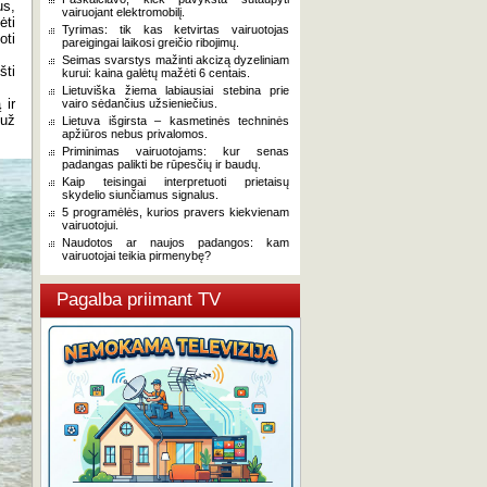
us,
vairuojant elektromobilį.
ėti
Tyrimas: tik kas ketvirtas vairuotojas
oti
pareigingai laikosi greičio ribojimų.
Seimas svarstys mažinti akcizą dyzeliniam
šti
kurui: kaina galėtų mažėti 6 centais.
Lietuviška žiema labiausiai stebina prie
 ir
vairo sėdančius užsieniečius.
 už
Lietuva išgirsta – kasmetinės techninės
apžiūros nebus privalomos.
Priminimas vairuotojams: kur senas
padangas palikti be rūpesčių ir baudų.
Kaip teisingai interpretuoti prietaisų
skydelio siunčiamus signalus.
5 programėlės, kurios pravers kiekvienam
vairuotojui.
Naudotos ar naujos padangos: kam
vairuotojai teikia pirmenybę?
Pagalba priimant TV