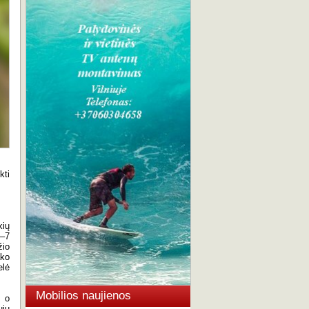
kti
kių
5–7
žio
ako
elė
Mobilios naujienos
, o
ųjų