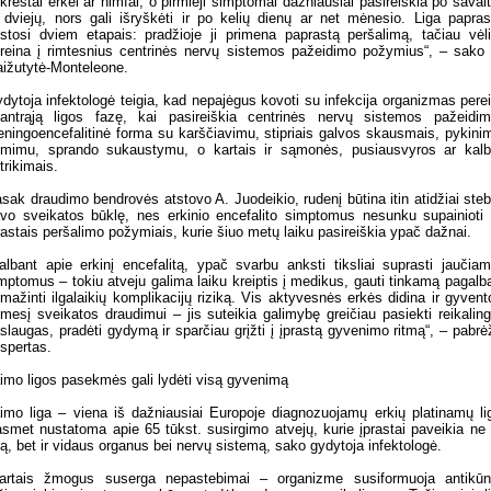
krėstai erkei ar nimfai, o pirmieji simptomai dažniausiai pasireiškia po savai
 dviejų, nors gali išryškėti ir po kelių dienų ar net mėnesio. Liga papras
stosi dviem etapais: pradžioje ji primena paprastą peršalimą, tačiau vėl
reina į rimtesnius centrinės nervų sistemos pažeidimo požymius“, – sako
ižutytė-Monteleone.
dytoja infektologė teigia, kad nepajėgus kovoti su infekcija organizmas pere
antrąją ligos fazę, kai pasireiškia centrinės nervų sistemos pažeidim
ningoencefalitinė forma su karščiavimu, stipriais galvos skausmais, pykini
mimu, sprando sukaustymu, o kartais ir sąmonės, pusiausvyros ar kal
trikimais.
sak draudimo bendrovės atstovo A. Juodeikio, rudenį būtina itin atidžiai steb
vo sveikatos būklę, nes erkinio encefalito simptomus nesunku supainioti
rastais peršalimo požymiais, kurie šiuo metų laiku pasireiškia ypač dažnai.
albant apie erkinį encefalitą, ypač svarbu anksti tiksliai suprasti jaučia
mptomus – tokiu atveju galima laiku kreiptis į medikus, gauti tinkamą pagalbą
mažinti ilgalaikių komplikacijų riziką. Vis aktyvesnės erkės didina ir gyvent
mesį sveikatos draudimui – jis suteikia galimybę greičiau pasiekti reikalin
slaugas, pradėti gydymą ir sparčiau grįžti į įprastą gyvenimo ritmą“, – pabrė
spertas.
imo ligos pasekmės gali lydėti visą gyvenimą
imo liga – viena iš dažniausiai Europoje diagnozuojamų erkių platinamų li
smet nustatoma apie 65 tūkst. susirgimo atvejų, kurie įprastai paveikia ne 
ą, bet ir vidaus organus bei nervų sistemą, sako gydytoja infektologė.
artais žmogus suserga nepastebimai – organizme susiformuoja antikūn