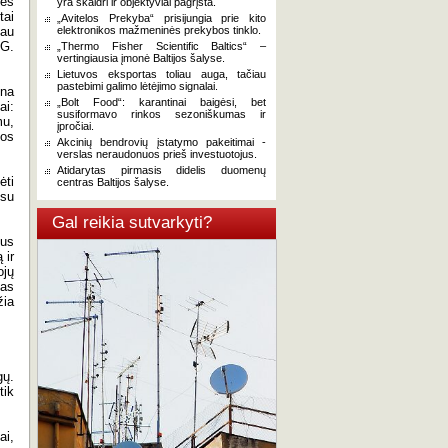
tės
yra skaidri ir objektyviai pagrįsta.
tai
„Avitelos Prekyba“ prisijungia prie kito
iau
elektronikos mažmeninės prekybos tinklo.
 G.
„Thermo Fisher Scientific Baltics“ –
vertingiausia įmonė Baltijos šalyse.
Lietuvos eksportas toliau auga, tačiau
pastebimi galimo lėtėjimo signalai.
ina
„Bolt Food“: karantinai baigėsi, bet
ai:
susiformavo rinkos sezoniškumas ir
mu,
įpročiai.
bos
Akcinių bendrovių įstatymo pakeitimai -
verslas neraudonuos prieš investuotojus.
Atidarytas pirmasis didelis duomenų
ėti
centras Baltijos šalyse.
 su
Gal reikia sutvarkyti?
mus
 ir
ojų
gas
žia
gų.
tik
ai,