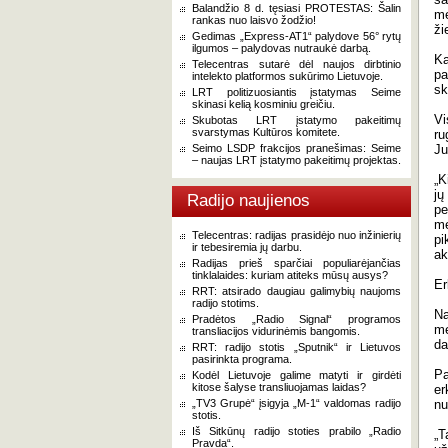
Balandžio 8 d. tęsiasi PROTESTAS: Šalin
me
rankas nuo laisvo žodžio!
ži
Gedimas „Express-AT1“ palydove 56° rytų
ilgumos – palydovas nutraukė darbą.
Ka
Telecentras sutarė dėl naujos dirbtinio
pa
intelekto platformos sukūrimo Lietuvoje.
sk
LRT politizuosiantis įstatymas Seime
skinasi kelią kosminiu greičiu.
Vi
Skubotas LRT įstatymo pakeitimų
svarstymas Kultūros komitete.
ru
Seimo LSDP frakcijos pranešimas: Seime
Ju
– naujas LRT įstatymo pakeitimų projektas.
„K
jų
Radijo naujienos
pe
me
Telecentras: radijas prasidėjo nuo inžinierių
pi
ir tebesiremia jų darbu.
ak
Radijas prieš sparčiai populiarėjančias
tinklalaides: kuriam atiteks mūsų ausys?
Er
RRT: atsirado daugiau galimybių naujoms
radijo stotims.
Na
Pradėtos „Radio Signal“ programos
me
transliacijos vidurinėmis bangomis.
da
RRT: radijo stotis „Sputnik“ ir Lietuvos
pasirinkta programa.
Pa
Kodėl Lietuvoje galime matyti ir girdėti
kitose šalyse transliuojamas laidas?
er
„TV3 Grupė“ įsigyja „M-1“ valdomas radijo
nu
stotis.
Iš Sitkūnų radijo stoties prabilo „Radio
„T
Pravda“.