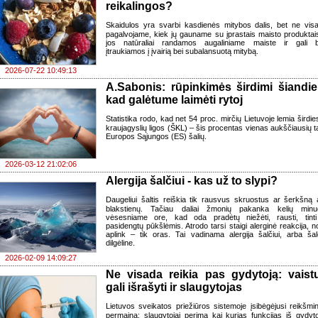
reikalingos?
Skaidulos yra svarbi kasdienės mitybos dalis, bet ne vis
pagalvojame, kiek jų gauname su įprastais maisto produktai
jos natūraliai randamos augaliniame maiste ir gali b
įtraukiamos į įvairią bei subalansuotą mitybą.
2026-07-22 10:49:13
A.Sabonis: rūpinkimės širdimi šiandie
kad galėtume laimėti rytoj
Statistika rodo, kad net 54 proc. mirčių Lietuvoje lemia širdies
kraujagyslių ligos (ŠKL) – šis procentas vienas aukščiausių t
Europos Sąjungos (ES) šalių.
2026-03-12 21:02:06
Alergija šalčiui - kas už to slypi?
Daugeliui šaltis reiškia tik rausvus skruostus ar šerkšną 
blakstienų. Tačiau daliai žmonių pakanka kelių minu
vėsesniame ore, kad oda pradėtų niežėti, rausti, tinti
pasidengtų pūkšlėmis. Atrodo tarsi staigi alerginė reakcija, n
aplink – tik oras. Tai vadinama alergija šalčiui, arba šal
dilgėline.
2026-02-09 14:09:27
Ne visada reikia pas gydytoją: vaist
gali išrašyti ir slaugytojas
Lietuvos sveikatos priežiūros sistemoje įsibėgėjusi reikšmi
permaina: slaugytojai perima kai kurias funkcijas iš gydyto