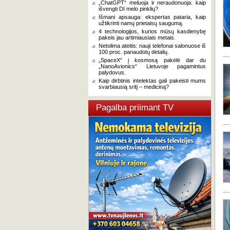
„ChatGPT“ meluoja ir neraudonuoja: kaip
išvengti DI melo pinklių?
Išmani apsauga: ekspertas pataria, kaip
užtikrinti namų prietaisų saugumą.
4 technologijos, kurios mūsų kasdienybę
pakeis jau artimiausiais metais.
Netolima ateitis: nauji telefonai salonuose iš
100 proc. panaudotų detalių.
„SpaceX“ į kosmosą pakėlė dar du
„NanoAvionics“ Lietuvoje pagamintus
palydovus.
Kaip dirbtinis intelektas gali pakeisti mums
svarbiausią sritį – mediciną?
Pagalba priimant TV