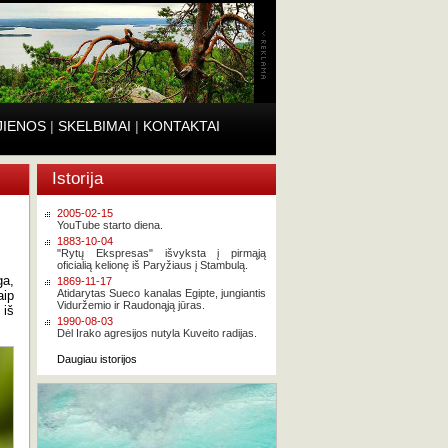
JIENOS
|
SKELBIMAI
|
KONTAKTAI
Istorija
2005-02-15
YouTube starto diena.
1883-10-04
"Rytų Ekspresas" išvyksta į pirmąją
oficialią kelionę iš Paryžiaus į Stambulą.
ga,
1869-11-17
Atidarytas Sueco kanalas Egipte, jungiantis
aip
Viduržemio ir Raudonąją jūras.
 iš
1990-08-03
Dėl Irako agresijos nutyla Kuveito radijas.
Daugiau istorijos