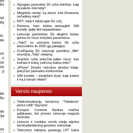
nės
Išjungtas paskutinis 3G ryšio bokštas: kaip
tai pakeis internetą?
Miegokite ramiai: ką daryti, kad išmanusis
nežadintų naktį?
jos
RRT: mitai ir faktai apie 5G ryšį.
alų
Primena, kam būtina atsinaujinti SIM
kortelę: galite likti nepasiekiami.
Lietuvoje pasirinktas 5G diegimo būdas
is:
gerina ne visus kokybės parametrus.
ras
„Tele2“ su senosios kartos 3G ryšiu
atsisveikins iki 2025-ųjų pabaigos.
Greičiausią 5G Lietuvoje pasiūliusi „Bitė“
tus
skundžia „Telia“ reklamą.
, o
Svarbūs ryšio pokyčiai palies visus: kas
jus
keičiasi ir kokių veiksmų būtina imtis?
gos
„iPhone“ žinutės netrukus atrodys kitaip:
 ji
pokyčius paskatino konkurentai.
SIM kortelei – trisdešimt dveji: kaip keitėsi
ir ką ji savyje slepia?
Verslo naujienos
ais
liu
Telekomunikacijų bendrovę “Teledema”
perka UAB “Spyneta”.
Europos Centrinis Bankas mažina
mas
palūkanas, bet įmonės Lietuvoje reaguoti
ija
neskuba.
Lietuvos ir Lenkijos verslo misija stiprina
bendradarbiavimą gynybos sektoriuje.
dus
Telecentro teikiamų paslaugų LRT kaina