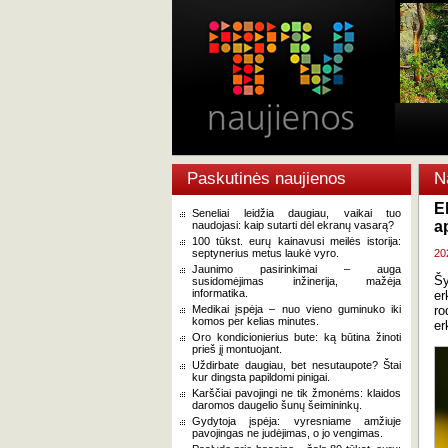
Paskutinės naujienos
N
E
Seneliai leidžia daugiau, vaikai tuo
a
naudojasi: kaip sutarti dėl ekranų vasarą?
100 tūkst. eurų kainavusi meilės istorija:
septynerius metus laukė vyro.
20
Jaunimo pasirinkimai – auga
Šy
susidomėjimas inžinerija, mažėja
informatika.
er
Medikai įspėja – nuo vieno guminuko iki
ro
komos per kelias minutes.
er
Oro kondicionierius bute: ką būtina žinoti
prieš jį montuojant.
Uždirbate daugiau, bet nesutaupote? Štai
kur dingsta papildomi pinigai.
Karščiai pavojingi ne tik žmonėms: klaidos
daromos daugelio šunų šeimininkų.
Gydytoja įspėja: vyresniame amžiuje
pavojingas ne judėjimas, o jo vengimas.