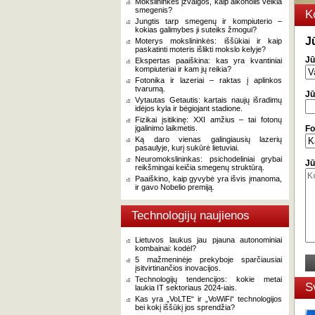
Mokslininkės įžvalgos, kaip alkoholis veikia
smegenis?
K
Jungtis tarp smegenų ir kompiuterio –
kokias galimybes ji suteiks žmogui?
J
Moterys mokslininkės: iššūkiai ir kaip
paskatinti moteris išlikti mokslo kelyje?
Jū
Ekspertas paaiškina: kas yra kvantiniai
kompiuteriai ir kam jų reikia?
Fotonika ir lazeriai – raktas į aplinkos
tvarumą.
Jū
Vytautas Getautis: kartais naujų išradimų
idėjos kyla ir bėgiojant stadione.
Fizikai įsitikinę: XXI amžius – tai fotonų
įgalinimo laikmetis.
Fo
Ką daro vienas galingiausių lazerių
pasaulyje, kurį sukūrė lietuviai.
Neuromokslininkas: psichodeliniai grybai
Jū
reikšmingai keičia smegenų struktūrą.
Paaiškino, kaip gyvybė yra išvis įmanoma,
ir gavo Nobelio premiją.
Technologijų naujienos
Lietuvos laukus jau pjauna autonominiai
kombainai: kodėl?
5 mažmeninėje prekyboje sparčiausiai
įsitvirtinančios inovacijos.
Technologijų tendencijos: kokie metai
S
laukia IT sektoriaus 2024-iais.
Kas yra „VoLTE“ ir „VoWiFi“ technologijos
bei kokį iššūkį jos sprendžia?