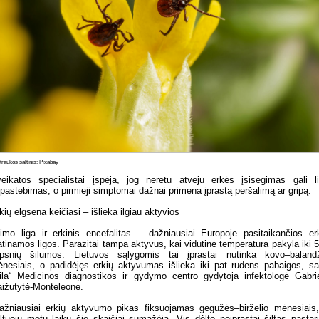
raukos šaltinis: Pixabay
eikatos specialistai įspėja, jog neretu atveju erkės įsisegimas gali li
pastebimas, o pirmieji simptomai dažnai primena įprastą peršalimą ar gripą.
kių elgsena keičiasi – išlieka ilgiau aktyvios
imo liga ir erkinis encefalitas – dažniausiai Europoje pasitaikančios er
atinamos ligos. Parazitai tampa aktyvūs, kai vidutinė temperatūra pakyla iki 
ipsnių šilumos. Lietuvos sąlygomis tai įprastai nutinka kovo–baland
nesiais, o padidėjęs erkių aktyvumas išlieka iki pat rudens pabaigos, s
ila“ Medicinos diagnostikos ir gydymo centro gydytoja infektologė Gabri
ižutytė-Monteleone.
ažniausiai erkių aktyvumo pikas fiksuojamas gegužės–birželio mėnesiais
ltuoju metų laiku šie skaičiai sumažėja. Vis dėlto neįprastai šiltas pastar