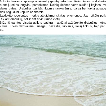
Rinkitės tinkamą aprangą – einant į gamtą patartina dėvėti šviesius drabuži
s ant jų erkės lengviau pastebimos. Kelnių klešnes verta sukišti į kojines, av
darus batus. Drabužiai turi būti ilgomis rankovėmis, galvą bei kaklą apsaug
dės prigludusi kepurė ar skarelė.
Naudokite repelentus – erkių atbaidymui skirtas priemones. Jas reikėtų purk
 tik ant drabužių, bet ir ant atvirų kūno vietų.
Grįžę iš gamtos visada atlikite patikrą – atidžiai apžiūrėkite drabužius, kūną
aukus. Erkės dažniausiai įsisega į pažastis, kirkšnis, kelių linkius, taip pat
sų.