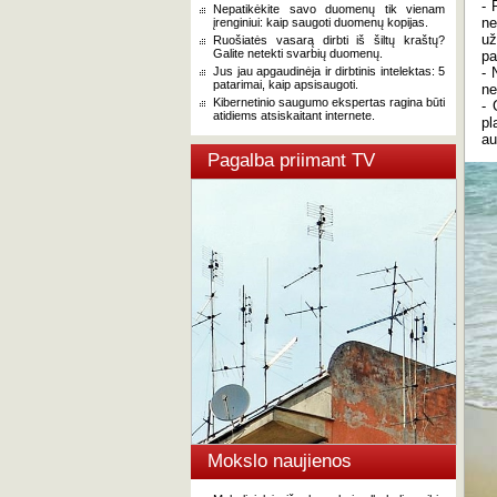
- 
Nepatikėkite savo duomenų tik vienam
ne
įrenginiui: kaip saugoti duomenų kopijas.
už
Ruošiatės vasarą dirbti iš šiltų kraštų?
Galite netekti svarbių duomenų.
pa
Jus jau apgaudinėja ir dirbtinis intelektas: 5
- 
patarimai, kaip apsisaugoti.
ne
Kibernetinio saugumo ekspertas ragina būti
- 
atidiems atsiskaitant internete.
pl
au
Pagalba priimant TV
Mokslo naujienos