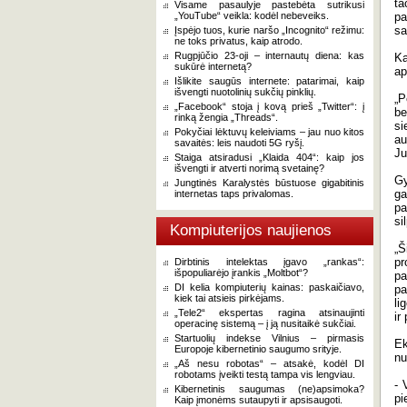
ta
Visame pasaulyje pastebėta sutrikusi
„YouTube“ veikla: kodėl nebeveiks.
pa
sa
Įspėjo tuos, kurie naršo „Incognito“ režimu:
ne toks privatus, kaip atrodo.
Rugpjūčio 23-oji – internautų diena: kas
Ka
sukūrė internetą?
ap
Išlikite saugūs internete: patarimai, kaip
išvengti nuotolinių sukčių pinklių.
„P
„Facebook“ stoja į kovą prieš „Twitter“: į
be
rinką žengia „Threads“.
si
Pokyčiai lėktuvų keleiviams – jau nuo kitos
au
savaitės: leis naudoti 5G ryšį.
Ju
Staiga atsiradusi „Klaida 404“: kaip jos
išvengti ir atverti norimą svetainę?
Gy
Jungtinės Karalystės būstuose gigabitinis
ga
internetas taps privalomas.
pa
si
Kompiuterijos naujienos
„Š
pr
Dirbtinis intelektas įgavo „rankas“:
išpopuliarėjo įrankis „Moltbot“?
pa
DI kelia kompiuterių kainas: paskaičiavo,
pa
kiek tai atsieis pirkėjams.
li
„Tele2“ ekspertas ragina atsinaujinti
ir
operacinę sistemą – į ją nusitaikė sukčiai.
Startuolių indekse Vilnius – pirmasis
Ek
Europoje kibernetinio saugumo srityje.
nu
„Aš nesu robotas“ – atsakė, kodėl DI
robotams įveikti testą tampa vis lengviau.
- 
Kibernetinis saugumas (ne)apsimoka?
pi
Kaip įmonėms sutaupyti ir apsisaugoti.