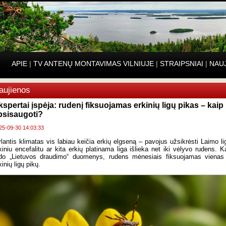
APIE
|
TV ANTENŲ MONTAVIMAS VILNIUJE
|
STRAIPSNIAI
|
NAU
aujienos
kspertai įspėja: rudenį fiksuojamas erkinių ligų pikas – kaip
psisaugoti?
25-09-30 14:03:33
lantis klimatas vis labiau keičia erkių elgseną – pavojus užsikrėsti Laimo li
kiniu encefalitu ar kita erkių platinama liga išlieka net iki vėlyvo rudens. K
do „Lietuvos draudimo“ duomenys, rudens mėnesiais fiksuojamas vienas
kinių ligų pikų.