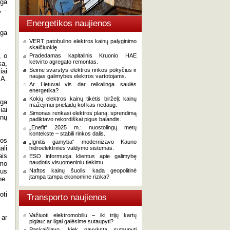
iga
, –
Energetikos naujienos
uga
VERT patobulino elektros kainų palyginimo
skaičiuoklę.
, o
Pradedamas kapitalinis Kruonio HAE
ketvirto agregato remontas.
ka,
Seime svarstys elektros rinkos pokyčius ir
iai
naujas galimybes elektros vartotojams.
 A.
Ar Lietuvai vis dar reikalinga saulės
energetika?
Kokių elektros kainų tikėtis birželį: kainų
iga
mažėjimui prielaidų kol kas nedaug.
iai
Simonas renkasi elektros planą: sprendimą
enų
padiktavo rekordiškai pigus balandis.
„Enefit“ 2025 m.: nuostolingų metų
kontekste – stabili rinkos dalis.
ros
„Ignitis gamyba“ modernizavo Kauno
ali
hidroelektrinės valdymo sistemas.
ais
ESO informuoja klientus apie galimybę
naudotis visuomeniniu tiekimu.
imo
tus
Naftos kainų šuolis: kada geopolitinė
įtampa tampa ekonomine rizika?
ne.
oti
Transporto naujienos
Važiuoti elektromobiliu – iki trijų kartų
 ar
pigiau: ar ilgai galėsime sutaupyti?
Paskaičiavo, kiek pavyksta sutaupyti