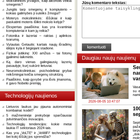
Mokslininkės įžvalgos, kaip alkoholis veikia
Jūsų komentaro tekstas:
smegenis?
Jungtis tarp smegenų ir kompiuterio –
kokias galimybes ji suteiks žmogui?
Moterys mokslininkės: iššūkiai ir kaip
paskatinti moteris išlikti mokslo kelyje?
Ekspertas paaiškina: kas yra kvantiniai
kompiuteriai ir kam jų reikia?
Fotonika ir lazeriai – raktas į aplinkos
tvarumą.
Vytautas Getautis: kartais naujų išradimų
idėjos kyla ir bėgiojant stadione.
Fizikai įsitikinę: XXI amžius – tai fotonų
įgalinimo laikmetis.
Daugiau naujų naujienų
Ką daro vienas galingiausių lazerių
pasaulyje, kurį sukūrė lietuviai.
Se
Neuromokslininkas: psichodeliniai grybai
na
reikšmingai keičia smegenų struktūrą.
va
Paaiškino, kaip gyvybė yra išvis įmanoma,
ir gavo Nobelio premiją.
Vasa
su e
Technologijų naujienos
nami
2026-08-05 10:47:07
Lietuvos laukus jau pjauna autonominiai
100
kombainai: kodėl?
se
5 mažmeninėje prekyboje sparčiausiai
įsitvirtinančios inovacijos.
Sept
Technologijų tendencijos: kokie metai
paža
laukia IT sektoriaus 2024-iais.
tarp
Kas yra „VoLTE“ ir „VoWiFi“ technologijos
„dok
bei kokį iššūkį jos sprendžia?
moky