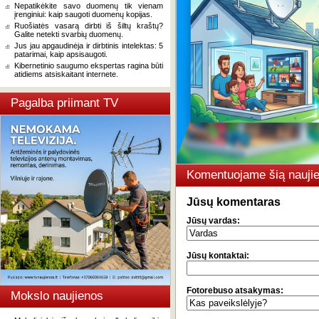
Nepatikėkite savo duomenų tik vienam
įrenginiui: kaip saugoti duomenų kopijas.
Ruošiatės vasarą dirbti iš šiltų kraštų?
Galite netekti svarbių duomenų.
Jus jau apgaudinėja ir dirbtinis intelektas: 5
patarimai, kaip apsisaugoti.
Kibernetinio saugumo ekspertas ragina būti
atidiems atsiskaitant internete.
Pagalba priimant TV
Komentuojame šią naujie
Jūsų komentaras
Jūsų vardas:
Jūsų kontaktai:
Fotorebuso atsakymas:
Mokslo naujienos