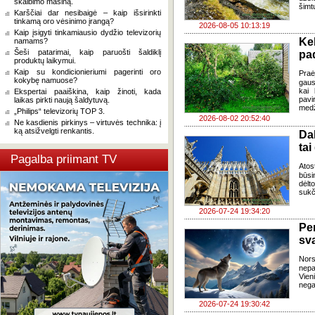
skalbimo mašiną.
šimt
Karščiai dar nesibaigė – kaip išsirinkti
tinkamą oro vėsinimo įrangą?
2026-08-05 10:13:19
Kaip įsigyti tinkamiausio dydžio televizorių
Ke
namams?
Šeši patarimai, kaip paruošti šaldiklį
pad
produktų laikymui.
Kaip su kondicionieriumi pagerinti oro
Praė
kokybę namuose?
gausų
kai 
Ekspertai paaiškina, kaip žinoti, kada
pavi
laikas pirkti naują šaldytuvą.
medž
„Philips“ televizorių TOP 3.
2026-08-02 20:52:40
Ne kasdienis pirkinys – virtuvės technika: į
ką atsižvelgti renkantis.
Da
tai
Pagalba priimant TV
Atos
būsi
dėlt
sukč
2026-07-24 19:34:20
Pe
sv
Nor
nepa
Vien
negal
2026-07-24 19:30:42