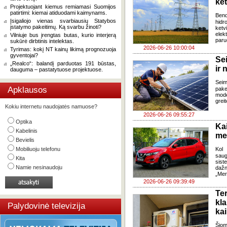
ke
Projektuojant kiemus remiamasi Suomijos
patirtimi: kiemai atiduodami kaimynams.
Ben
Įsigaliojo vienas svarbiausių Statybos
hidr
įstatymo pakeitimų. Ką svarbu žinoti?
ketv
elek
Vilniuje bus įrengtas butas, kurio interjerą
paru
sukūrė dirbtinis intelektas.
2026-06-26 10:00:04
Tyrimas: kokį NT kainų likimą prognozuoja
gyventojai?
Se
„Realco“: balandį parduotas 191 būstas,
ir 
dauguma – pastatytuose projektuose.
Sei
Apklausos
pake
mode
grei
Kokiu internetu naudojatės namuose?
2026-06-26 09:55:27
Optika
Ka
Kabelinis
med
Bevielis
Mobiliuoju telefonu
Kol 
saug
Kita
sis
Namie nesinaudoju
dažn
„Mer
2026-06-26 09:39:49
Te
kl
Palydovinė televizija
kai
Šiom