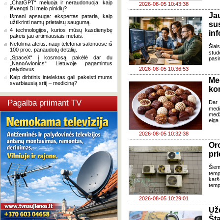
„ChatGPT“ meluoja ir neraudonuoja: kaip
2026-08-05 10:43:38
išvengti DI melo pinklių?
J
Išmani apsauga: ekspertas pataria, kaip
užtikrinti namų prietaisų saugumą.
su
4 technologijos, kurios mūsų kasdienybę
in
pakeis jau artimiausiais metais.
Netolima ateitis: nauji telefonai salonuose iš
Šia
100 proc. panaudotų detalių.
stud
„SpaceX“ į kosmosą pakėlė dar du
pasi
„NanoAvionics“ Lietuvoje pagamintus
2026-08-05 10:36:53
palydovus.
Kaip dirbtinis intelektas gali pakeisti mums
Me
svarbiausią sritį – mediciną?
ko
Pagalba priimant TV
Dar 
med
med
eiga
2026-08-05 10:32:38
Oro
pri
Šiem
temp
karš
temp
2026-08-05 10:29:01
Už
Šta