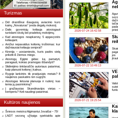
Ag
ne
Turizmas
Agur
sezo
dažn
Dėl drastiškai išaugusių aviacinio kuro
tači
kainų „Novaturas“ įveda degalų mokestį.
pada
Dalis gyventojų keliauja atostogauti
pried
2026-07-24 16:42:58
turėdami skolų bei pradelstų mokėjimų.
Sk
Kad atostogos neapkarstų: 5 apgavystės
keliaujant.
re
Amžiui nepavaldus kelionių troškimas: kur
dažniausiai keliauja senjorai?
Skai
Kirenija – uostamiestis, kuris padės sielą
paga
prikelti iš žiemos miego.
jos 
įtra
Atostogų Egipte gidas: ką pamatyti,
paragauti, kokias pramogas išbandyti?
2026-07-22 10:49:13
Slidinėjimo tinklaraščio autoriaus patarimai,
kaip planuoti kelionę į kalnus.
VE
Rygoje lankėtės tik praėjusiais metais? 8
pa
naujienos paskatins ten sugrįžti.
Atostogas lietuviai planuoja ir rudenį: kas
Vals
lemia jų pasirinkimą?
sute
Į gražiausias Skandinavijos vietas –
funk
kemperiu? Keli naudingi patarimai.
2026-07-21 19:25:54
Kultūros naujienos
Ka
kl
Šviesos meistrui Algimantui Jovaišai – 75!
LNDT sezoną užbaigs spektakliu apie