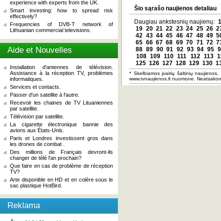
experience with experts from the UK.
Šio sąrašo naujienos detaliau
Smart investing: how to spread risk
effectively?
Daugiau ankstesnių naujienų:
Frequencies of DVB-T network of
19
20
21
22
23
24
25
26
2
Lithuanian commercial televisions.
42
43
44
45
46
47
48
49
5
65
66
67
68
69
70
71
72
7
Aide et Nouvelles
88
89
90
91
92
93
94
95
9
108
109
110
111
112
113
1
125
126
127
128
129
130
1
Installation d'antennes de télévision.
Assistance à la réception TV, problèmes
* Skelbiamos įvairių šaltinių naujienos,
informatiques.
www.tvnaujienos.lt nuomone. Neatsakom
Services et contacts.
Passer d'un satellite à l'autre.
Recevoir les chaines de TV Lituaniennes
par satellite.
Télévision par satellite.
La cigarette électronique bannie des
avions aux États-Unis.
Paris et Londres investissent gros dans
les drones de combat .
Des millions de Français devront-ils
changer de télé l'an prochain?
Que faire en cas de problème de réception
TV?
Arte disponible en HD et en colère sous le
sac plastique HotBird.
Reklama