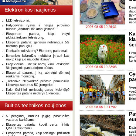
Dau
Elektronikos naujienos
daug
gyve
paja
LED televizoriai.
nepa
Palydovinis ryšys ir naujas įkrovimo
2026-08-05 10:26:31
būdas: „Android 15“ atnaujinimas.
Ka
Ekspertas pataria, kaip valyti
plokščiaekranį televizorių.
kl
Ekspertė pataria: geriausi nebrangūs 5G
še
telefonai paaugliui.
Renkatės televizorių? Ekspertų patarimai.
Liet
Išmaniojo laikrodžio nebūtina įkrauti kas
pavė
naktį: kaip juo naudotis ilgiau?
kuri
Projektorius – ne tik namų kinui: atskleidė
2026-08-05 10:22:03
šio įrenginio panaudojimo būdus.
Ekspertai patarė, į ką atkreipti dėmesį
Gy
renkantis monitorių.
pa
„Teltonika Networks“ pristato pirmuosius
Lietuvoje sukurtus 5G įrenginius.
Vyre
Kaip išsirinkti geriausią garso kolonėlę?
ypač
Ekspertas pataria nedaryti 1 klaidos.
būte
fizi
Buities technikos naujienos
2026-08-05 10:17:02
Pa
5 įrenginiai, kuriuos įsigiję pasiruošite
eu
vasaros karščiams.
Ekspertas pataria, kodėl verta rinktis
Daž
QNED televizorių.
susi
Ekspertas pataria, kaip teisingai prižiūrėti
užsi