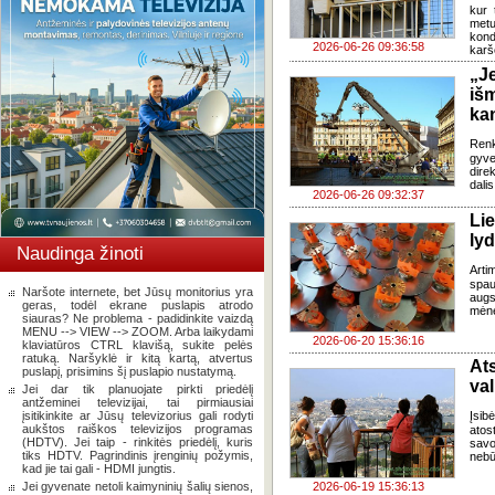
kur 
metu
kond
2026-06-26 09:36:58
karš
„J
iš
ka
Renk
gyv
dire
dali
2026-06-26 09:32:37
Li
lyd
Naudinga žinoti
Arti
spau
Naršote internete, bet Jūsų monitorius yra
augs
geras, todėl ekrane puslapis atrodo
mėne
siauras? Ne problema - padidinkite vaizdą
MENU --> VIEW --> ZOOM. Arba laikydami
2026-06-20 15:36:16
klaviatūros CTRL klavišą, sukite pelės
ratuką. Naršyklė ir kitą kartą, atvertus
Ats
puslapį, prisimins šį puslapio nustatymą.
val
Jei dar tik planuojate pirkti priedėlį
antžeminei televizijai, tai pirmiausiai
įsitikinkite ar Jūsų televizorius gali rodyti
Įsib
aukštos raiškos televizijos programas
atos
(HDTV). Jei taip - rinkitės priedėlį, kuris
savo
tiks HDTV. Pagrindinis įrenginių požymis,
nebū
kad jie tai gali - HDMI jungtis.
Jei gyvenate netoli kaimyninių šalių sienos,
2026-06-19 15:36:13