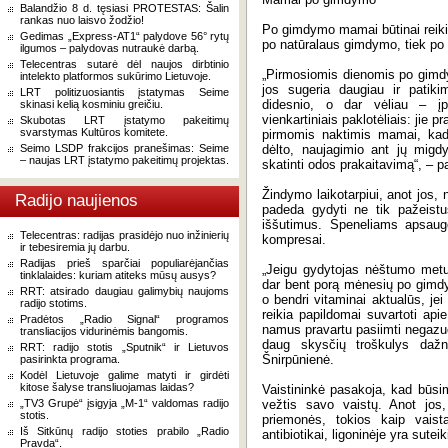
Balandžio 8 d. tęsiasi PROTESTAS: Šalin
rankas nuo laisvo žodžio!
Po gimdymo mamai būtinai reikia 
Gedimas „Express-AT1“ palydove 56° rytų
po natūralaus gimdymo, tiek po 
ilgumos – palydovas nutraukė darbą.
Telecentras sutarė dėl naujos dirbtinio
„Pirmosiomis dienomis po gimdy
intelekto platformos sukūrimo Lietuvoje.
jos sugeria daugiau ir patik
LRT politizuosiantis įstatymas Seime
didesnio, o dar vėliau – įpr
skinasi kelią kosminiu greičiu.
vienkartiniais paklotėliais: jie 
Skubotas LRT įstatymo pakeitimų
svarstymas Kultūros komitete.
pirmomis naktimis mamai, kad 
Seimo LSDP frakcijos pranešimas: Seime
dėlto, naujagimio ant jų migdy
– naujas LRT įstatymo pakeitimų projektas.
skatinti odos prakaitavimą“, – p
Žindymo laikotarpiui, anot jos, 
Radijo naujienos
padeda gydyti ne tik pažeistu
iššutimus. Speneliams apsaugot
Telecentras: radijas prasidėjo nuo inžinierių
kompresai.
ir tebesiremia jų darbu.
Radijas prieš sparčiai populiarėjančias
„Jeigu gydytojas nėštumo metu 
tinklalaides: kuriam atiteks mūsų ausys?
dar bent porą mėnesių po gimdy
RRT: atsirado daugiau galimybių naujoms
o bendri vitaminai aktualūs, je
radijo stotims.
reikia papildomai suvartoti ap
Pradėtos „Radio Signal“ programos
namus pravartu pasiimti negazu
transliacijos vidurinėmis bangomis.
daug skysčių troškulys dažn
RRT: radijo stotis „Sputnik“ ir Lietuvos
Šnirpūnienė.
pasirinkta programa.
Kodėl Lietuvoje galime matyti ir girdėti
kitose šalyse transliuojamas laidas?
Vaistininkė pasakoja, kad būsim
„TV3 Grupė“ įsigyja „M-1“ valdomas radijo
vežtis savo vaistų. Anot jos,
stotis.
priemonės, tokios kaip vais
Iš Sitkūnų radijo stoties prabilo „Radio
antibiotikai, ligoninėje yra sutei
Pravda“.