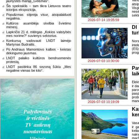
Van
jaunystės maniją „Geismas“.
atsi
Šis spektaklis – tam tikra Lietuvos teatro
Visg
istorijos ekspozicija.
nes
Populizmas stiprėja visur, atsipalaiduoti
seklu
negalima.
2026-07-14 19:05:59
Kultūros asamblėja skelbia švietimo
DI
mėnesį.
Lapkričio 21 d. mitingas „Kokios valstybės
tur
mes norime?“ suvienys sektorius.
Konkursą vadovauti LNDT laimėjo
Nors
Martynas Budraitis.
inte
(ES)
Po Andriaus Mamontovo kalbos - keistas
prog
dėkingumo jausmas.
LNDT palaiko kultūros bendruomenės
2026-07-03 10:30:00
protestą.
LNDT pasitinka 86 sezoną šūkiu „Mes
Pa
negalime vienas be kito“.
lai
Elek
ir d
paro
pasp
prob
mane
2026-07-03 10:19:09
Ka
ke
Vasa
ir g
keli
nakv
marš