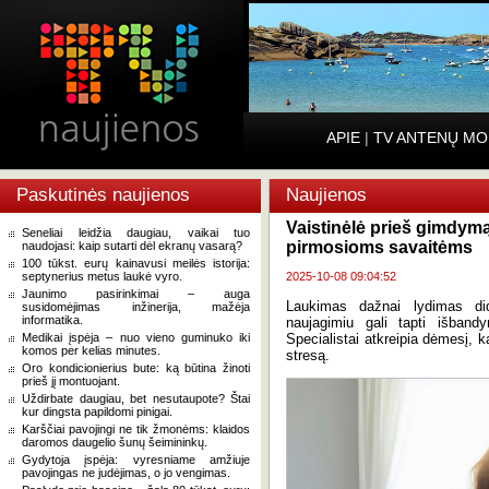
APIE
|
TV ANTENŲ MO
Paskutinės naujienos
Naujienos
Vaistinėlė prieš gimdymą
Seneliai leidžia daugiau, vaikai tuo
pirmosioms savaitėms
naudojasi: kaip sutarti dėl ekranų vasarą?
100 tūkst. eurų kainavusi meilės istorija:
septynerius metus laukė vyro.
2025-10-08 09:04:52
Jaunimo pasirinkimai – auga
Laukimas dažnai lydimas di
susidomėjimas inžinerija, mažėja
informatika.
naujagimiu gali tapti išband
Medikai įspėja – nuo vieno guminuko iki
Specialistai atkreipia dėmesį, 
komos per kelias minutes.
stresą.
Oro kondicionierius bute: ką būtina žinoti
prieš jį montuojant.
Uždirbate daugiau, bet nesutaupote? Štai
kur dingsta papildomi pinigai.
Karščiai pavojingi ne tik žmonėms: klaidos
daromos daugelio šunų šeimininkų.
Gydytoja įspėja: vyresniame amžiuje
pavojingas ne judėjimas, o jo vengimas.