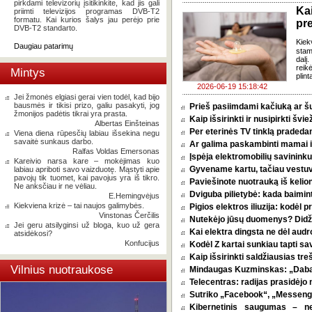
pirkdami televizorių įsitikinkite, kad jis gali
Ka
priimti televizijos programas DVB-T2
formatu. Kai kurios šalys jau perėjo prie
pr
DVB-T2 standarto.
Kiek
Daugiau patarimų
stam
dalį
reik
Mintys
plint
2026-06-19 15:18:42
Jei žmonės elgiasi gerai vien todėl, kad bijo
bausmės ir tikisi prizo, galiu pasakyti, jog
Prieš pasiimdami kačiuką ar šuni
žmonijos padėtis tikrai yra prasta.
Kaip išsirinkti ir nusipirkti šv
Albertas Einšteinas
Per eterinės TV tinklą pradeda
Viena diena rūpesčių labiau išsekina negu
savaitė sunkaus darbo.
Ar galima paskambinti mamai i
Ralfas Voldas Emersonas
Įspėja elektromobilių savininkus
Kareivio narsa kare – mokėjimas kuo
Gyvename kartu, tačiau vestu
labiau apriboti savo vaizduotę. Mąstyti apie
pavojų tik tuomet, kai pavojus yra iš tikro.
Paviešinote nuotrauką iš kelio
Ne anksčiau ir ne vėliau.
Dviguba pilietybė: kada baimint
E.Hemingvėjus
Kiekviena krizė – tai naujos galimybės.
Pigios elektros iliuzija: kodėl
Vinstonas Čerčilis
Nutekėjo jūsų duomenys? Didžia
Jei geru atsilyginsi už bloga, kuo už gera
Kai elektra dingsta ne dėl audro
atsidėkosi?
Konfucijus
Kodėl Z kartai sunkiau tapti s
Kaip išsirinkti saldžiausias tr
Vilnius nuotraukose
Mindaugas Kuzminskas: „Dabar 
Telecentras: radijas prasidėjo n
Sutriko „Facebook“, „Messenge
Kibernetinis saugumas – n