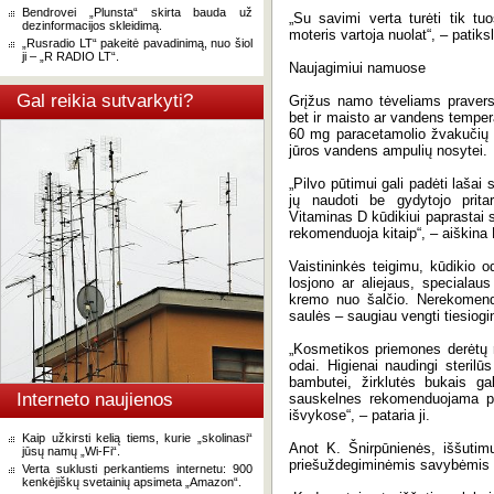
Bendrovei „Plunsta“ skirta bauda už
„Su savimi verta turėti tik tuos
dezinformacijos skleidimą.
moteris vartoja nuolat“, – patiks
„Rusradio LT“ pakeitė pavadinimą, nuo šiol
ji – „R RADIO LT“.
Naujagimiui namuose
Gal reikia sutvarkyti?
Grįžus namo tėveliams pravers 
bet ir maisto ar vandens tempera
60 mg paracetamolio žvakučių n
jūros vandens ampulių nosytei.
„Pilvo pūtimui gali padėti lašai
jų naudoti be gydytojo prita
Vitaminas D kūdikiui paprastai
rekomenduoja kitaip“, – aiškina 
Vaistininkės teigimu, kūdikio od
losjono ar aliejaus, specialau
kremo nuo šalčio. Nerekomend
saulės – saugiau vengti tiesiogin
„Kosmetikos priemones derėtų rin
odai. Higienai naudingi steril
bambutei, žirklutės bukais ga
Interneto naujienos
sauskelnes rekomenduojama pla
išvykose“, – pataria ji.
Kaip užkirsti kelią tiems, kurie „skolinasi“
Anot K. Šnirpūnienės, iššutimų 
jūsų namų „Wi-Fi“.
priešuždegiminėmis savybėmis p
Verta suklusti perkantiems internetu: 900
kenkėjiškų svetainių apsimeta „Amazon“.