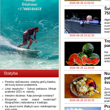
2026-06-28 11:03:41
Šv
75!
Algi
dram
sce
tuom
teat
2026-06-28 10:22:25
Tr
pa
Kai 
pasi
pade
arbū
2026-06-26 12:24:50
Statyba
Nu
pa
Penkios dažniausios statybų ginčų klaidos,
šv
dėl kurių bylose pralaimima.
Lėtai nepavyko – šokusi paklausa Vilniuje
Žem
pralenkė 2021 m. vidurkį.
gyve
užte
Interjero dizainas: Kaip įsirengti svetainę?
kasd
Ekspertai: norite statyti moderniai?
2026-06-26 10:10:15
prak
Atsigręžkite į natūralumą ir tradicijas.
Pr
Ką daryti norint išlaikyti savo nekilnojamojo
turto vertę.