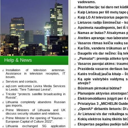
vadovams.
Masturbacija: tai daro net kūdik
Kaip Lietuva per 60 metų tapo p
Kaip LG AI televizorius pagerina
Lietuvos radijo šimtmečiui – k
Apsimeta naudingomis, bet iš t
Namas ar butas? Atsakymas pri
Ateities apranga: nuo laborator
Vasaros ritmas keičia vaikų sa
Karštis, vandens trūkumas ar l
Daugelis vis dar nežino: šią tel
„Pamatai“: premija atiteko tyri
Help & News
Vasaros pavojai akims: traumos
Prasideda vasaros derliaus ba
Installation of television antennas.
Assistance in television reception, IT
Katės troškulį jaučia kitaip – 
issues.
Ką apie valstybės valdymą 
Services and contacts.
atvejis?
aql.com welcomes Levira Media Services
Būsimam pirmokui būtina?
to Leeds: 'Tere Tulemast Levira!'.
Planuojate aktyvias atostogas? 
Tricolor “protects satellite broadcasting in
Russia”.
Elektromobiliams įsigyti per 4
Lithuania completely abandons Russian
Pristatytas 3 „MICHELIN Guide 
gas imports.
„OpenAI“ dirbantis lietuvis: D
Prime Ministers of Lithuania and UK
discuss security situation and relations.
Ar Lietuvai vis dar reikalinga 
Prime Minister in the opening of “Kaunas –
Kokių elektros kainų tikėtis bi
European Capital of Culture 2022”.
Ekspertas pagaliau padėjo tašką
Lithuania exchanged 5G application