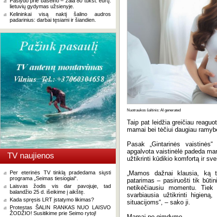
Paslydo prie baseino – žala 80 tūkst. eurų:
lietuvių gydymas užsienyje.
Kelininkai visą naktį šalino audros
padarinius: darbai tęsiami ir šiandien.
Nuotraukos šaltinis: AI generated
Taip pat leidžia greičiau reaguot
mamai bei tėčiui daugiau ramyb
Pasak „Gintarinės vaistinės“ 
apgalvota vaistinėlė padeda mam
TV naujienos
užtikrinti kūdikio komfortą ir sv
Per eterinės TV tinklą pradedama siųsti
„Mamos dažnai klausia, ką tu
programa „Seimas tiesiogiai“.
patarimas – pasiruošti tik būti
Laisvas žodis vis dar pavojuje, tad
netikėčiausiu momentu. Tiek 
balandžio 25 d. išeikime į aikštę.
svarbiausia užtikrinti higieną
Kada spręsis LRT įstatymo likimas?
situacijoms“, – sako ji.
Protestas ŠALIN RANKAS NUO LAISVO
ŽODŽIO! Susitikime prie Seimo rytoj!
Mamai po gimdymo