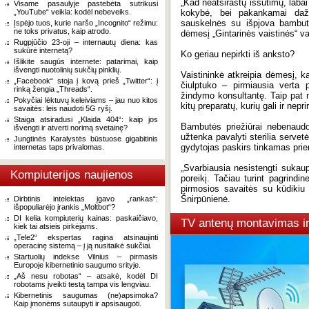
„Kad neatsirastų iššutimų, laba
Visame pasaulyje pastebėta sutrikusi
„YouTube“ veikla: kodėl nebeveiks.
kokybė, bei pakankamai dažn
sauskelnės su išpjova bambutė
Įspėjo tuos, kurie naršo „Incognito“ režimu:
ne toks privatus, kaip atrodo.
dėmesį „Gintarinės vaistinės“ va
Rugpjūčio 23-oji – internautų diena: kas
sukūrė internetą?
Ko geriau nepirkti iš anksto?
Išlikite saugūs internete: patarimai, kaip
išvengti nuotolinių sukčių pinklių.
Vaistininkė atkreipia dėmesį, ka
„Facebook“ stoja į kovą prieš „Twitter“: į
čiulptuko – pirmiausia verta 
rinką žengia „Threads“.
žindymo konsultantę. Taip pat ne
Pokyčiai lėktuvų keleiviams – jau nuo kitos
kitų preparatų, kurių gali ir neprir
savaitės: leis naudoti 5G ryšį.
Staiga atsiradusi „Klaida 404“: kaip jos
Bambutės priežiūrai nebenaudoj
išvengti ir atverti norimą svetainę?
užtenka pavalyti sterilia servet
Jungtinės Karalystės būstuose gigabitinis
gydytojas paskirs tinkamas pri
internetas taps privalomas.
„Svarbiausia nesistengti sukaup
Kompiuterijos naujienos
poreikį. Tačiau turint pagrindi
pirmosios savaitės su kūdikiu 
Šnirpūnienė.
Dirbtinis intelektas įgavo „rankas“:
išpopuliarėjo įrankis „Moltbot“?
DI kelia kompiuterių kainas: paskaičiavo,
TV antenų montavimas i
kiek tai atsieis pirkėjams.
„Tele2“ ekspertas ragina atsinaujinti
operacinę sistemą – į ją nusitaikė sukčiai.
Startuolių indekse Vilnius – pirmasis
Europoje kibernetinio saugumo srityje.
„Aš nesu robotas“ – atsakė, kodėl DI
robotams įveikti testą tampa vis lengviau.
Kibernetinis saugumas (ne)apsimoka?
Kaip įmonėms sutaupyti ir apsisaugoti.