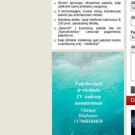
Jū
Išmani apsauga: ekspertas pataria, kaip
užtikrinti namų prietaisų saugumą.
4 technologijos, kurios mūsų kasdienybę
pakeis jau artimiausiais metais.
Jū
Netolima ateitis: nauji telefonai salonuose iš
100 proc. panaudotų detalių.
„SpaceX“ į kosmosą pakėlė dar du
„NanoAvionics“ Lietuvoje pagamintus
Fo
palydovus.
Kaip dirbtinis intelektas gali pakeisti mums
svarbiausią sritį – mediciną?
Jū
D