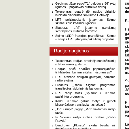
su
Gedimas „Express-AT1“ palydove 56° rytų
ilgumos – palydovas nutraukė darbą.
sa
Telecentras sutarė dėl naujos dirbtinio
ti
intelekto platformos sukūrimo Lietuvoje.
LRT politizuosiantis įstatymas Seime
Ka
skinasi kelią kosminiu greičiu.
Skubotas LRT įstatymo pakeitimų
Pa
svarstymas Kultūros komitete.
ga
Seimo LSDP frakcijos pranešimas: Seime
ga
– naujas LRT įstatymo pakeitimų projektas.
or
sk
Radijo naujienos
pl
lū
si
Telecentras: radijas prasidėjo nuo inžinierių
im
ir tebesiremia jų darbu.
pr
Radijas prieš sparčiai populiarėjančias
m
tinklalaides: kuriam atiteks mūsų ausys?
RRT: atsirado daugiau galimybių naujoms
radijo stotims.
Sv
Pradėtos „Radio Signal“ programos
pa
transliacijos vidurinėmis bangomis.
JA
RRT: radijo stotis „Sputnik“ ir Lietuvos
me
pasirinkta programa.
Kodėl Lietuvoje galime matyti ir girdėti
Be
kitose šalyse transliuojamas laidas?
fo
„TV3 Grupė“ įsigyja „M-1“ valdomas radijo
pa
stotis.
va
Iš Sitkūnų radijo stoties prabilo „Radio
Pravda“.
La
Bendrovei „Plunsta“ skirta bauda už
ty
dezinformacijos skleidimą.