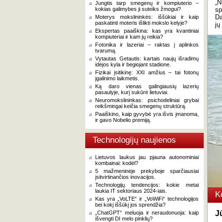
„N
Jungtis tarp smegenų ir kompiuterio –
kokias galimybes ji suteiks žmogui?
sp
Da
Moterys mokslininkės: iššūkiai ir kaip
paskatinti moteris išlikti mokslo kelyje?
jų
Ekspertas paaiškina: kas yra kvantiniai
kompiuteriai ir kam jų reikia?
Fotonika ir lazeriai – raktas į aplinkos
tvarumą.
Vytautas Getautis: kartais naujų išradimų
idėjos kyla ir bėgiojant stadione.
Fizikai įsitikinę: XXI amžius – tai fotonų
įgalinimo laikmetis.
Ką daro vienas galingiausių lazerių
pasaulyje, kurį sukūrė lietuviai.
Neuromokslininkas: psichodeliniai grybai
reikšmingai keičia smegenų struktūrą.
Paaiškino, kaip gyvybė yra išvis įmanoma,
ir gavo Nobelio premiją.
Technologijų naujienos
Lietuvos laukus jau pjauna autonominiai
kombainai: kodėl?
5 mažmeninėje prekyboje sparčiausiai
įsitvirtinančios inovacijos.
Technologijų tendencijos: kokie metai
laukia IT sektoriaus 2024-iais.
K
Kas yra „VoLTE“ ir „VoWiFi“ technologijos
bei kokį iššūkį jos sprendžia?
J
„ChatGPT“ meluoja ir neraudonuoja: kaip
išvengti DI melo pinklių?