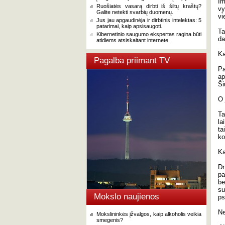
Im
Ruošiatės vasarą dirbti iš šiltų kraštų?
vy
Galite netekti svarbių duomenų.
vi
Jus jau apgaudinėja ir dirbtinis intelektas: 5
patarimai, kaip apsisaugoti.
Ta
Kibernetinio saugumo ekspertas ragina būti
da
atidiems atsiskaitant internete.
Ką
Pagalba priimant TV
Pa
ap
Ši
O 
Ta
la
ta
ko
Ka
Dr
pa
be
su
Mokslo naujienos
ps
Ne
Mokslininkės įžvalgos, kaip alkoholis veikia
smegenis?