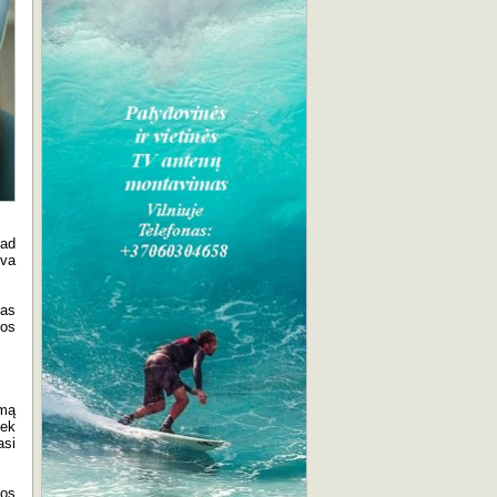
kad
eva
nas
jos
umą
iek
asi
tos