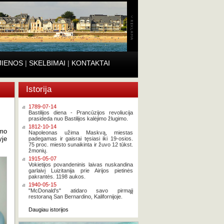
JIENOS
|
SKELBIMAI
|
KONTAKTAI
Istorija
1789-07-14
Bastilijos diena - Prancūzijos revoliucija
prasideda nuo Bastilijos kalėjimo žlugimo.
1812-10-14
imo
Napoleonas užima Maskvą, miestas
yje
padegamas ir gaisrai tęsiasi iki 19-osios.
75 proc. miesto sunaikinta ir žuvo 12 tūkst.
žmonių.
1915-05-07
Vokietijos povandeninis laivas nuskandina
garlaivį Luizitanija prie Airijos pietinės
pakrantės. 1198 aukos.
1940-05-15
"McDonald's" atidaro savo pirmąjį
restoraną San Bernardino, Kalifornijoje.
Daugiau istorijos