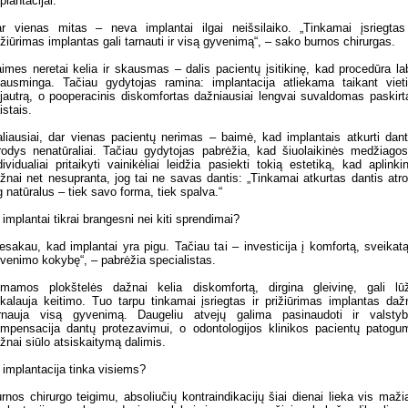
plantacijai.
r vienas mitas – neva implantai ilgai neišsilaiko. „Tinkamai įsriegtas
ižiūrimas implantas gali tarnauti ir visą gyvenimą“, – sako burnos chirurgas.
imes neretai kelia ir skausmas – dalis pacientų įsitikinę, kad procedūra la
ausminga. Tačiau gydytojas ramina: implantacija atliekama taikant viet
jautrą, o pooperacinis diskomfortas dažniausiai lengvai suvaldomas paskirt
istais.
liausiai, dar vienas pacientų nerimas – baimė, kad implantais atkurti dan
rodys nenatūraliai. Tačiau gydytojas pabrėžia, kad šiuolaikinės medžiagos
dividualiai pritaikyti vainikėliai leidžia pasiekti tokią estetiką, kad aplinkin
žnai net nesupranta, jog tai ne savas dantis: „Tinkamai atkurtas dantis atr
g natūralus – tiek savo forma, tiek spalva.“
 implantai tikrai brangesni nei kiti sprendimai?
esakau, kad implantai yra pigu. Tačiau tai – investicija į komfortą, sveikatą
venimo kokybę“, – pabrėžia specialistas.
imamos plokštelės dažnai kelia diskomfortą, dirgina gleivinę, gali lūž
ikalauja keitimo. Tuo tarpu tinkamai įsriegtas ir prižiūrimas implantas daž
rnauja visą gyvenimą. Daugeliu atvejų galima pasinaudoti ir valsty
mpensacija dantų protezavimui, o odontologijos klinikos pacientų patogu
žnai siūlo atsiskaitymą dalimis.
 implantacija tinka visiems?
rnos chirurgo teigimu, absoliučių kontraindikacijų šiai dienai lieka vis maži