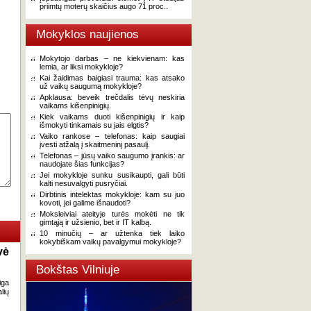
priimtų moterų skaičius augo 71 proc..
Mokyklos naujienos
Mokytojo darbas – ne kiekvienam: kas
lemia, ar liksi mokykloje?
Kai žaidimas baigiasi trauma: kas atsako
už vaikų saugumą mokykloje?
Apklausa: beveik trečdalis tėvų neskiria
vaikams kišenpinigių.
Kiek vaikams duoti kišenpinigių ir kaip
išmokyti tinkamais su jais elgtis?
Vaiko rankose – telefonas: kaip saugiai
įvesti atžalą į skaitmeninį pasaulį.
Telefonas – jūsų vaiko saugumo įrankis: ar
naudojate šias funkcijas?
Jei mokykloje sunku susikaupti, gali būti
kalti nesuvalgyti pusryčiai.
Dirbtinis intelektas mokykloje: kam su juo
kovoti, jei galime išnaudoti?
Moksleiviai ateityje turės mokėti ne tik
gimtąją ir užsienio, bet ir IT kalbą.
10 minučių – ar užtenka tiek laiko
kokybiškam vaikų pavalgymui mokykloje?
vė
Bokštas Vilniuje
iga
lių