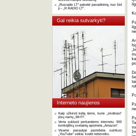
il
„Rusradio LT“ pakeitė pavadinimą, nuo šiol
ji – „R RADIO LT“.
Ko
Gal reikia sutvarkyti?
Pa
il
ne
An
hi
„I
ma
ka
pr
Da
še
ta
ru
Po
Interneto naujienos
Pa
ne
Kaip užkirsti kelią tiems, kurie „skolinasi“
jūsų namų „Wi-Fi“.
Pa
Verta suklusti perkantiems internetu: 900
Ta
kenkėjiškų svetainių apsimeta „Amazon“.
su
Visame pasaulyje pastebėta sutrikusi
žm
„YouTube“ veikla: kodėl nebeveiks.