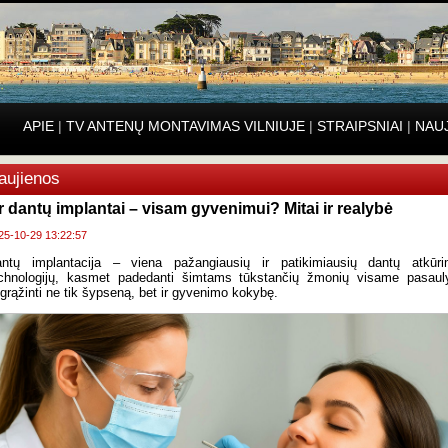
APIE
|
TV ANTENŲ MONTAVIMAS VILNIUJE
|
STRAIPSNIAI
|
NAU
aujienos
r dantų implantai – visam gyvenimui? Mitai ir realybė
25-10-29 13:22:57
ntų implantacija – viena pažangiausių ir patikimiausių dantų atkūr
chnologijų, kasmet padedanti šimtams tūkstančių žmonių visame pasaul
grąžinti ne tik šypseną, bet ir gyvenimo kokybę.