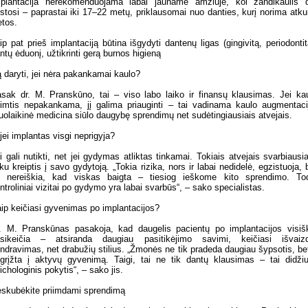
plantacija nerekomenduojama labai jauname amžiuje, kol žandikaulis 
stosi – paprastai iki 17–22 metų, priklausomai nuo danties, kurį norima atkur
etos.
ip pat prieš implantaciją būtina išgydyti dantenų ligas (gingivitą, periodontit
ntų ėduonį, užtikrinti gerą burnos higieną
 daryti, jei nėra pakankamai kaulo?
sak dr. M. Pranskūno, tai – viso labo laiko ir finansų klausimas. Jei ka
imtis nepakankama, jį galima priauginti – tai vadinama kaulo augmentaci
uolaikinė medicina siūlo daugybę sprendimų net sudėtingiausiais atvejais.
jei implantas visgi neprigyja?
i gali nutikti, net jei gydymas atliktas tinkamai. Tokiais atvejais svarbiausi
iku kreiptis į savo gydytoją. „Tokia rizika, nors ir labai nedidelė, egzistuoja, 
i nereiškia, kad viskas baigta – tiesiog ieškome kito sprendimo. To
ntroliniai vizitai po gydymo yra labai svarbūs“, – sako specialistas.
ip keičiasi gyvenimas po implantacijos?
. M. Pranskūnas pasakoja, kad daugelis pacientų po implantacijos visiš
sikeičia – atsiranda daugiau pasitikėjimo savimi, keičiasi išvaiz
ndravimas, net drabužių stilius. „Žmonės ne tik pradeda daugiau šypsotis, bet
grįžta į aktyvų gyvenimą. Taigi, tai ne tik dantų klausimas – tai didžiu
ichologinis pokytis“, – sako jis.
skubėkite priimdami sprendimą