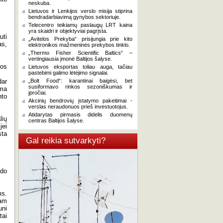
neskuba.
Lietuvos ir Lenkijos verslo misija stiprina
bendradarbiavimą gynybos sektoriuje.
Telecentro teikiamų paslaugų LRT kaina
yra skaidri ir objektyviai pagrįsta.
uti
„Avitelos Prekyba“ prisijungia prie kito
as,
elektronikos mažmeninės prekybos tinklo.
„Thermo Fisher Scientific Baltics“ –
vertingiausia įmonė Baltijos šalyse.
nos
Lietuvos eksportas toliau auga, tačiau
pastebimi galimo lėtėjimo signalai.
dar
„Bolt Food“: karantinai baigėsi, bet
susiformavo rinkos sezoniškumas ir
ama
įpročiai.
nto
Akcinių bendrovių įstatymo pakeitimai -
verslas neraudonuos prieš investuotojus.
Atidarytas pirmasis didelis duomenų
lių
centras Baltijos šalyse.
jei
sta
Gal reikia sutvarkyti?
ndo
ms.
iam
uni
tai