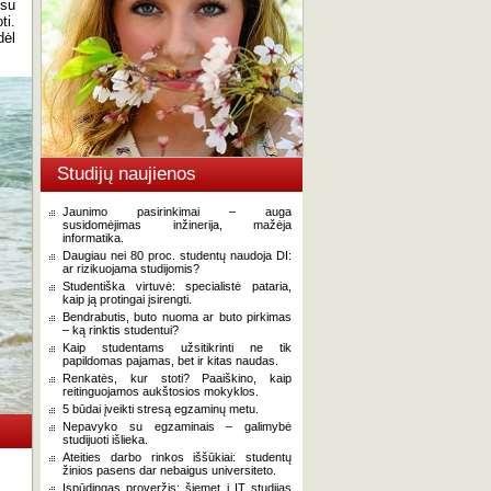
 su
ti.
dėl
Studijų naujienos
Jaunimo pasirinkimai – auga
susidomėjimas inžinerija, mažėja
informatika.
Daugiau nei 80 proc. studentų naudoja DI:
ar rizikuojama studijomis?
Studentiška virtuvė: specialistė pataria,
kaip ją protingai įsirengti.
Bendrabutis, buto nuoma ar buto pirkimas
– ką rinktis studentui?
Kaip studentams užsitikrinti ne tik
papildomas pajamas, bet ir kitas naudas.
Renkatės, kur stoti? Paaiškino, kaip
reitinguojamos aukštosios mokyklos.
5 būdai įveikti stresą egzaminų metu.
Nepavyko su egzaminais – galimybė
studijuoti išlieka.
Ateities darbo rinkos iššūkiai: studentų
žinios pasens dar nebaigus universiteto.
Įspūdingas proveržis: šiemet į IT studijas