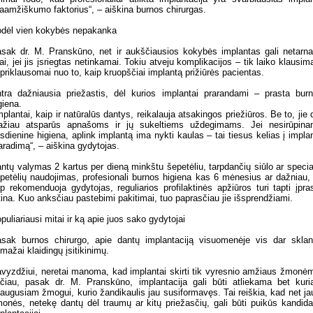
gaamžiškumo faktorius“, – aiškina burnos chirurgas.
dėl vien kokybės nepakanka
sak dr. M. Pranskūno, net ir aukščiausios kokybės implantas gali netarna
gai, jei jis įsriegtas netinkamai. Tokiu atveju komplikacijos – tik laiko klausim
priklausomai nuo to, kaip kruopščiai implantą prižiūrės pacientas.
tra dažniausia priežastis, dėl kurios implantai prarandami – prasta bur
giena.
mplantai, kaip ir natūralūs dantys, reikalauja atsakingos priežiūros. Be to, jie 
žiau atsparūs apnašoms ir jų sukeltiems uždegimams. Jei nesirūpin
sdienine higiena, aplink implantą ima nykti kaulas – tai tiesus kelias į impla
aradimą“, – aiškina gydytojas.
ntų valymas 2 kartus per dieną minkštu šepetėliu, tarpdančių siūlo ar specia
petėlių naudojimas, profesionali burnos higiena kas 6 mėnesius ar dažniau, 
ip rekomenduoja gydytojas, reguliarios profilaktinės apžiūros turi tapti įpra
tina. Kuo anksčiau pastebimi pakitimai, tuo paprasčiau jie išsprendžiami.
puliariausi mitai ir ką apie juos sako gydytojai
sak burnos chirurgo, apie dantų implantaciją visuomenėje vis dar skla
mažai klaidingų įsitikinimų.
vyzdžiui, neretai manoma, kad implantai skirti tik vyresnio amžiaus žmonė
čiau, pasak dr. M. Pranskūno, implantacija gali būti atliekama bet kur
augusiam žmogui, kurio žandikaulis jau susiformavęs. Tai reiškia, kad net ja
onės, netekę dantų dėl traumų ar kitų priežasčių, gali būti puikūs kandida