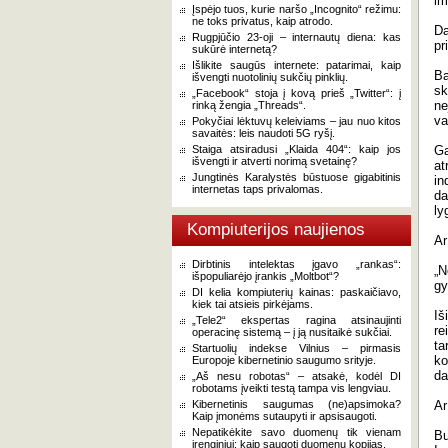
im
Įspėjo tuos, kurie naršo „Incognito“ režimu:
ne toks privatus, kaip atrodo.
Da
Rugpjūčio 23-oji – internautų diena: kas
pr
sukūrė internetą?
Išlikite saugūs internete: patarimai, kaip
Ba
išvengti nuotolinių sukčių pinklių.
sk
„Facebook“ stoja į kovą prieš „Twitter“: į
ne
rinką žengia „Threads“.
va
Pokyčiai lėktuvų keleiviams – jau nuo kitos
savaitės: leis naudoti 5G ryšį.
Staiga atsiradusi „Klaida 404“: kaip jos
Ga
išvengti ir atverti norimą svetainę?
at
Jungtinės Karalystės būstuose gigabitinis
in
internetas taps privalomas.
da
ly
Kompiuterijos naujienos
Ar
Dirbtinis intelektas įgavo „rankas“:
„N
išpopuliarėjo įrankis „Moltbot“?
gy
DI kelia kompiuterių kainas: paskaičiavo,
kiek tai atsieis pirkėjams.
Iš
„Tele2“ ekspertas ragina atsinaujinti
re
operacinę sistemą – į ją nusitaikė sukčiai.
ta
Startuolių indekse Vilnius – pirmasis
ko
Europoje kibernetinio saugumo srityje.
da
„Aš nesu robotas“ – atsakė, kodėl DI
robotams įveikti testą tampa vis lengviau.
Kibernetinis saugumas (ne)apsimoka?
Ar
Kaip įmonėms sutaupyti ir apsisaugoti.
Nepatikėkite savo duomenų tik vienam
Bu
įrenginiui: kaip saugoti duomenų kopijas.