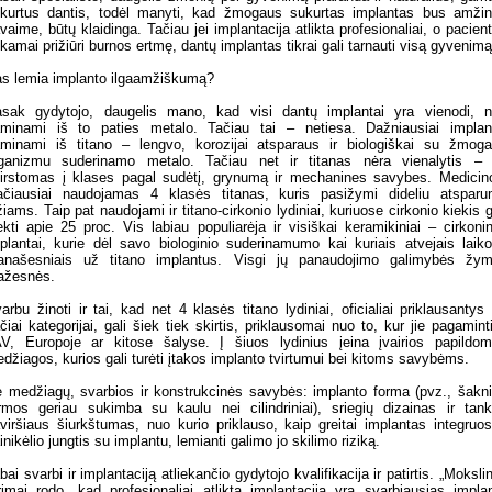
kurtus dantis, todėl manyti, kad žmogaus sukurtas implantas bus amži
vaime, būtų klaidinga. Tačiau jei implantacija atlikta profesionaliai, o pacien
nkamai prižiūri burnos ertmę, dantų implantas tikrai gali tarnauti visą gyvenimą
s lemia implanto ilgaamžiškumą?
sak gydytojo, daugelis mano, kad visi dantų implantai yra vienodi, 
minami iš to paties metalo. Tačiau tai – netiesa. Dažniausiai implan
minami iš titano – lengvo, korozijai atsparaus ir biologiškai su žmog
ganizmu suderinamo metalo. Tačiau net ir titanas nėra vienalytis – 
irstomas į klases pagal sudėtį, grynumą ir mechanines savybes. Medicin
ačiausiai naudojamas 4 klasės titanas, kuris pasižymi dideliu atspar
žiams. Taip pat naudojami ir titano-cirkonio lydiniai, kuriuose cirkonio kiekis g
ekti apie 25 proc. Vis labiau populiarėja ir visiškai keramikiniai – cirkonin
plantai, kurie dėl savo biologinio suderinamumo kai kuriais atvejais laik
anašesniais už titano implantus. Visgi jų panaudojimo galimybės žym
ažesnės.
arbu žinoti ir tai, kad net 4 klasės titano lydiniai, oficialiai priklausantys 
čiai kategorijai, gali šiek tiek skirtis, priklausomai nuo to, kur jie pagamint
V, Europoje ar kitose šalyse. Į šiuos lydinius įeina įvairios papildo
džiagos, kurios gali turėti įtakos implanto tvirtumui bei kitoms savybėms.
 medžiagų, svarbios ir konstrukcinės savybės: implanto forma (pvz., šakn
rmos geriau sukimba su kaulu nei cilindriniai), sriegių dizainas ir tank
viršiaus šiurkštumas, nuo kurio priklauso, kaip greitai implantas integruos
inikėlio jungtis su implantu, lemianti galimo jo skilimo riziką.
bai svarbi ir implantaciją atliekančio gydytojo kvalifikacija ir patirtis. „Mokslin
rimai rodo, kad profesionaliai atlikta implantacija yra svarbiausias impla