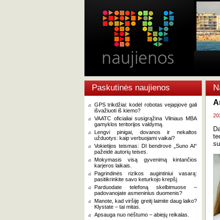
Paskutinės naujienos
N
A
GPS trikdžiai: kodėl robotas vejapjovė gali
išvažiuoti iš kiemo?
20
VAATC oficialiai susigrąžina Vilniaus MBA
gamyklos teritorijos valdymą.
Da
Lengvi pinigai, dovanos ir nekaltos
te
užduotys: kaip verbuojami vaikai?
su
Vokietijos teismas: DI bendrovė „Suno AI“
pažeidė autorių teises.
Mokymasis visą gyvenimą kintančios
karjeros laikais.
Pagrindinės rizikos augintiniui vasarą:
pasitikrinkite savo keturkojo krepšį.
Parduodate telefoną skelbimuose –
padovanojate asmeninius duomenis?
Manote, kad viršiję greitį laimite daug laiko?
Klystate − tai mitas.
Apsauga nuo nėštumo – abiejų reikalas.