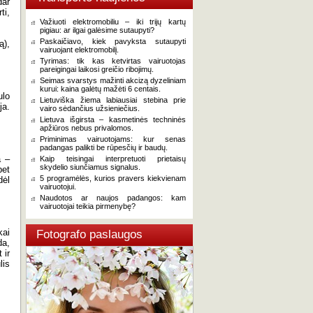
dar
ti,
Važiuoti elektromobiliu – iki trijų kartų
pigiau: ar ilgai galėsime sutaupyti?
Paskaičiavo, kiek pavyksta sutaupyti
ą),
vairuojant elektromobilį.
Tyrimas: tik kas ketvirtas vairuotojas
pareigingai laikosi greičio ribojimų.
Seimas svarstys mažinti akcizą dyzeliniam
kurui: kaina galėtų mažėti 6 centais.
ulo
Lietuviška žiema labiausiai stebina prie
ja.
vairo sėdančius užsieniečius.
Lietuva išgirsta – kasmetinės techninės
apžiūros nebus privalomos.
Priminimas vairuotojams: kur senas
padangas palikti be rūpesčių ir baudų.
a –
Kaip teisingai interpretuoti prietaisų
skydelio siunčiamus signalus.
bet
5 programėlės, kurios pravers kiekvienam
dėl
vairuotojui.
Naudotos ar naujos padangos: kam
vairuotojai teikia pirmenybę?
kai
Fotografo paslaugos
da,
 ir
lis