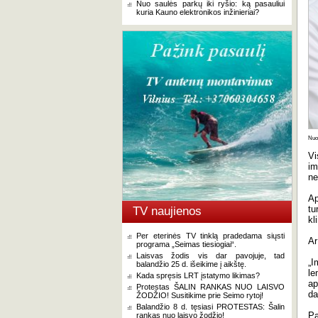
Nuo saulės parkų iki ryšio: ką pasauliui
kuria Kauno elektronikos inžinieriai?
Nuot
Vi
im
ne
Ap
tu
TV naujienos
kl
Per eterinės TV tinklą pradedama siųsti
Ar
programa „Seimas tiesiogiai“.
Laisvas žodis vis dar pavojuje, tad
„I
balandžio 25 d. išeikime į aikštę.
le
Kada spręsis LRT įstatymo likimas?
ap
Protestas ŠALIN RANKAS NUO LAISVO
da
ŽODŽIO! Susitikime prie Seimo rytoj!
Balandžio 8 d. tęsiasi PROTESTAS: Šalin
Pa
rankas nuo laisvo žodžio!