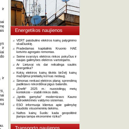
 ir
bai
inę
Energetikos naujienos
ais
VERT patobulino elektros kainų palyginimo
tys
skaičiuoklę.
 ir
Pradedamas kapitalinis Kruonio HAE
iai
ketvirto agregato remontas.
odo
Seime svarstys elektros rinkos pokyčius ir
naujas galimybes elektros vartotojams.
Ar Lietuvai vis dar reikalinga saulės
energetika?
Kokių elektros kainų tikėtis birželį: kainų
mažėjimui prielaidų kol kas nedaug.
 ir
Simonas renkasi elektros planą: sprendimą
padiktavo rekordiškai pigus balandis.
„Enefit“ 2025 m.: nuostolingų metų
ti,
kontekste – stabili rinkos dalis.
nai
„Ignitis gamyba“ modernizavo Kauno
bės
hidroelektrinės valdymo sistemas.
mui
ESO informuoja klientus apie galimybę
naudotis visuomeniniu tiekimu.
Naftos kainų šuolis: kada geopolitinė
įtampa tampa ekonomine rizika?
au.
Transporto naujienos