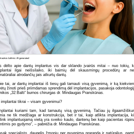
raukos šaltinis: AI generated
s dėlto apie dantų implantus vis dar sklando įvairūs mitai – nuo tokių, 
plantai ilgai neišsilaiko, iki baimių dėl skausmingų procedūrų ar n
natūraliai atrodančių jais atkurtų dantų.
ie tai, ar dantų implantai iš tiesų gali tarnauti visą gyvenimą, ir ką kiekvie
rėtų žinoti prieš priimdamas sprendimą dėl implantacijos, pasakoja odontologi
inikos „32:Balti“ burnos chirurgas dr. Mindaugas Pranskūnas.
 implantai tikrai – visam gyvenimui?
mplantai kuriami tam, kad tarnautų visą gyvenimą. Tačiau jų ilgaamžišk
mia ne tik medžiaga ar konstrukcija, bet ir tai, kaip atlikta implantacija, k
link implantuojamą vietą yra sveiko kaulo, dantenų bei kaip pacientas rūpin
ntimis po gydymo“, – pabrėžia dr. Mindaugas Pranskūnas.
sak specialisto, daugelis žmonių per gyvenimą praranda ir natūralius, gam