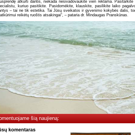
usprendę atkurti dantis, niekada nesivadovaukite vien reklama. Pasitarkite
ecialistu, kuriuo pasitikite. Pasidomėkite, klauskite, pasilikite laiko pagalvo
ntys – tai ne tik estetika. Tai Jūsų sveikatos ir gyvenimo kokybės dalis, to
 atkūrimui reikėtų ruoštis atsakingai“, – pataria dr. Mindaugas Pranskūnas.
omentuojame šią naujieną:
ūsų komentaras