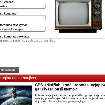
sų vardas:
sų kontaktai:
torebuso atsakymas:
sų komentaro tekstas:
augiau naujų naujienų
GPS trikdžiai: kodėl robotas vejapjo
gali išvažiuoti iš kiemo?
Robotas vejapjovė, iki tol be priekaištų pjovęs veją, sta
sustoja, praneša apie GPS klaidą arba išvažiuoja už virtua
sklypo ribų. Pirma mintis – sugedo įrenginys.