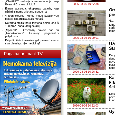
„ChatGPT“ meluoja ir neraudonuoja: kaip
2026-08-05 10:32:38
išvengti DI melo pinklių?
Išmani apsauga: ekspertas pataria, kaip
Oro
užtikrinti namų prietaisų saugumą.
pri
4 technologijos, kurios mūsų kasdienybę
pakeis jau artimiausiais metais.
Šiem
Netolima ateitis: nauji telefonai salonuose iš
temp
100 proc. panaudotų detalių.
karš
„SpaceX“ į kosmosą pakėlė dar du
temp
„NanoAvionics“ Lietuvoje pagamintus
palydovus.
2026-08-05 10:29:01
Kaip dirbtinis intelektas gali pakeisti mums
Už
svarbiausią sritį – mediciną?
Šta
Pagalba priimant TV
Dau
daug
gyve
paja
nepa
2026-08-05 10:26:31
Ka
kl
še
Liet
pavė
kuri
2026-08-05 10:22:03
Gy