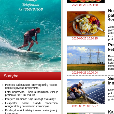
2026-06-26 12:24:50
Nu
pa
šv
Žem
gyve
užte
kasd
2026-06-26 10:10:15
prak
Pr
ke
Ben
hidr
ketv
elek
paru
2026-06-26 10:00:04
Statyba
Se
ir 
Penkios dažniausios statybų ginčų klaidos,
dėl kurių bylose pralaimima.
Sei
Lėtai nepavyko – šokusi paklausa Vilniuje
pake
pralenkė 2021 m. vidurkį.
mode
Interjero dizainas: Kaip įsirengti svetainę?
grei
Ekspertai: norite statyti moderniai?
Atsigręžkite į natūralumą ir tradicijas.
2026-06-26 09:55:27
Ką daryti norint išlaikyti savo nekilnojamojo
Ka
turto vertę.