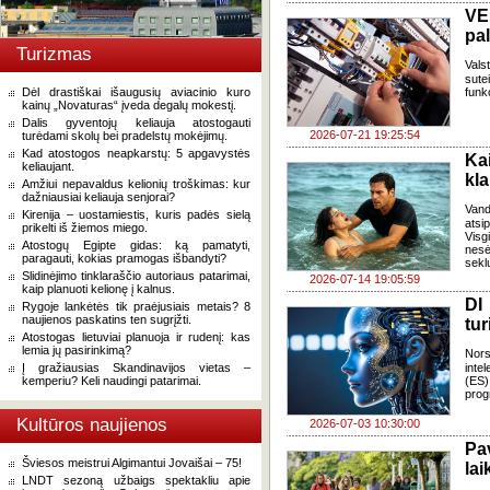
VE
pa
Turizmas
Vals
sute
Dėl drastiškai išaugusių aviacinio kuro
funk
kainų „Novaturas“ įveda degalų mokestį.
Dalis gyventojų keliauja atostogauti
2026-07-21 19:25:54
turėdami skolų bei pradelstų mokėjimų.
Kad atostogos neapkarstų: 5 apgavystės
Ka
keliaujant.
kl
Amžiui nepavaldus kelionių troškimas: kur
dažniausiai keliauja senjorai?
Van
Kirenija – uostamiestis, kuris padės sielą
atsi
prikelti iš žiemos miego.
Visg
Atostogų Egipte gidas: ką pamatyti,
nes
paragauti, kokias pramogas išbandyti?
seklu
Slidinėjimo tinklaraščio autoriaus patarimai,
2026-07-14 19:05:59
kaip planuoti kelionę į kalnus.
DI
Rygoje lankėtės tik praėjusiais metais? 8
naujienos paskatins ten sugrįžti.
tur
Atostogas lietuviai planuoja ir rudenį: kas
lemia jų pasirinkimą?
Nors
Į gražiausias Skandinavijos vietas –
inte
kemperiu? Keli naudingi patarimai.
(ES)
prog
Kultūros naujienos
2026-07-03 10:30:00
Pa
Šviesos meistrui Algimantui Jovaišai – 75!
lai
LNDT sezoną užbaigs spektakliu apie