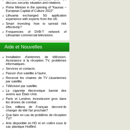
discuss security situation and relations.
Prime Minister in the opening of “Kaunas –
European Capital of Culture 2022”.
Lithuania exchanged 5G application
experience with experts from the UK.
Smart investing: how to spread risk
effectively?
Frequencies of DVB-T network of
Lithuanian commercial televisions.
Aide et Nouvelles
Installation d'antennes de télévision.
Assistance à la réception TV, problèmes
informatiques.
Services et contacts.
Passer d'un satellite à l'autre.
Recevoir les chaines de TV Lituaniennes
par satellite.
Télévision par satellite.
La cigarette électronique bannie des
avions aux États-Unis.
Paris et Londres investissent gros dans
les drones de combat .
Des millions de Français devront-ils
changer de télé l'an prochain?
Que faire en cas de problème de réception
TV?
Arte disponible en HD et en colère sous le
sac plastique HotBird.