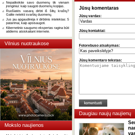
Nepatikėkite savo duomenų tik vienam
įrenginiui: kaip saugoti duomenų kopijas.
Jūsų komentaras
Ruošiatės vasarą dirbti iš šiltų kraštų?
Galite netekti svarbių duomenų.
Jūsų vardas:
Jus jau apgaudinėja ir dirbtinis intelektas: 5
patarimai, kaip apsisaugoti.
Kibernetinio saugumo ekspertas ragina būti
Jūsų kontaktai:
atidiems atsiskaitant internete.
Vilnius nuotraukose
Fotorebuso atsakymas:
Jūsų komentaro tekstas:
Daugiau naujų naujienų
Se
Mokslo naujienos
na
va