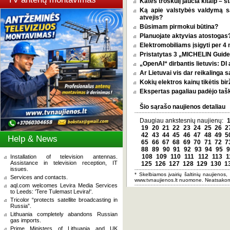
Katės troškulį jaučia kitaip – 
Ką apie valstybės valdymą 
atvejis?
Būsimam pirmokui būtina?
Planuojate aktyvias atostogas? 
Elektromobiliams įsigyti per 4
Pristatytas 3 „MICHELIN Guide 
„OpenAI“ dirbantis lietuvis: D
Ar Lietuvai vis dar reikalinga 
Kokių elektros kainų tikėtis bi
Ekspertas pagaliau padėjo tašką
Šio sąrašo naujienos detaliau
Daugiau ankstesnių naujienų:
19
20
21
22
23
24
25
26
2
42
43
44
45
46
47
48
49
5
Help & News
65
66
67
68
69
70
71
72
7
88
89
90
91
92
93
94
95
9
108
109
110
111
112
113
1
Installation of television antennas.
Assistance in television reception, IT
125
126
127
128
129
130
1
issues.
* Skelbiamos įvairių šaltinių naujienos,
Services and contacts.
www.tvnaujienos.lt nuomone. Neatsakom
aql.com welcomes Levira Media Services
to Leeds: 'Tere Tulemast Levira!'.
Tricolor “protects satellite broadcasting in
Russia”.
Lithuania completely abandons Russian
gas imports.
Prime Ministers of Lithuania and UK