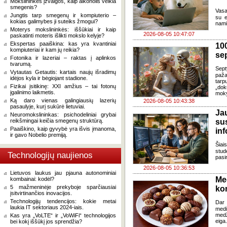
Mokslininkės įžvalgos, kaip alkoholis veikia
smegenis?
Vasa
Jungtis tarp smegenų ir kompiuterio –
su e
kokias galimybes ji suteiks žmogui?
nami
Moterys mokslininkės: iššūkiai ir kaip
2026-08-05 10:47:07
paskatinti moteris išlikti mokslo kelyje?
Ekspertas paaiškina: kas yra kvantiniai
100
kompiuteriai ir kam jų reikia?
se
Fotonika ir lazeriai – raktas į aplinkos
tvarumą.
Sept
Vytautas Getautis: kartais naujų išradimų
paža
idėjos kyla ir bėgiojant stadione.
tarp
Fizikai įsitikinę: XXI amžius – tai fotonų
„dok
įgalinimo laikmetis.
moky
Ką daro vienas galingiausių lazerių
2026-08-05 10:43:38
pasaulyje, kurį sukūrė lietuviai.
J
Neuromokslininkas: psichodeliniai grybai
reikšmingai keičia smegenų struktūrą.
su
Paaiškino, kaip gyvybė yra išvis įmanoma,
in
ir gavo Nobelio premiją.
Šia
stud
Technologijų naujienos
pasi
2026-08-05 10:36:53
Lietuvos laukus jau pjauna autonominiai
Me
kombainai: kodėl?
5 mažmeninėje prekyboje sparčiausiai
ko
įsitvirtinančios inovacijos.
Technologijų tendencijos: kokie metai
Dar 
laukia IT sektoriaus 2024-iais.
med
med
Kas yra „VoLTE“ ir „VoWiFi“ technologijos
eiga
bei kokį iššūkį jos sprendžia?