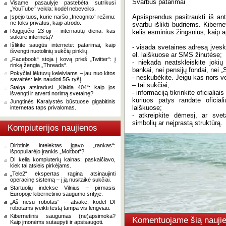
Svarbūs patarimai
Visame pasaulyje pastebėta sutrikusi
„YouTube“ veikla: kodėl nebeveiks.
Apsisprendus pasitraukti iš an
Įspėjo tuos, kurie naršo „Incognito“ režimu:
ne toks privatus, kaip atrodo.
svarbu išlikti budriems. Kiber
Rugpjūčio 23-oji – internautų diena: kas
kelis esminius žingsnius, kaip 
sukūrė internetą?
Išlikite saugūs internete: patarimai, kaip
- visada svetainės adresą įvesk
išvengti nuotolinių sukčių pinklių.
el. laiškuose ar SMS žinutėse;
„Facebook“ stoja į kovą prieš „Twitter“: į
- niekada neatskleiskite joki
rinką žengia „Threads“.
bankai, nei pensijų fondai, nei „
Pokyčiai lėktuvų keleiviams – jau nuo kitos
- neskubėkite. Jeigu kas nors ve
savaitės: leis naudoti 5G ryšį.
– tai sukčiai;
Staiga atsiradusi „Klaida 404“: kaip jos
- informaciją tikrinkite oficialia
išvengti ir atverti norimą svetainę?
kuriuos patys randate oficial
Jungtinės Karalystės būstuose gigabitinis
laiškuose;
internetas taps privalomas.
- atkreipkite dėmesį, ar svet
simbolių ar neįprastą struktūrą.
Kompiuterijos naujienos
Dirbtinis intelektas įgavo „rankas“:
išpopuliarėjo įrankis „Moltbot“?
DI kelia kompiuterių kainas: paskaičiavo,
kiek tai atsieis pirkėjams.
„Tele2“ ekspertas ragina atsinaujinti
operacinę sistemą – į ją nusitaikė sukčiai.
Startuolių indekse Vilnius – pirmasis
Europoje kibernetinio saugumo srityje.
„Aš nesu robotas“ – atsakė, kodėl DI
robotams įveikti testą tampa vis lengviau.
Kibernetinis saugumas (ne)apsimoka?
Komentuojame šią naujie
Kaip įmonėms sutaupyti ir apsisaugoti.