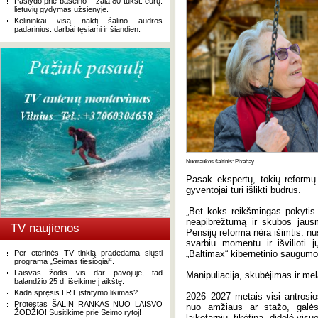
Paslydo prie baseino – žala 80 tūkst. eurų:
lietuvių gydymas užsienyje.
Kelininkai visą naktį šalino audros
padarinius: darbai tęsiami ir šiandien.
Nuotraukos šaltinis: Pixabay
Pasak ekspertų, tokių reformų 
gyventojai turi išlikti budrūs.
„Bet koks reikšmingas pokytis 
neapibrėžtumą ir skubos jaus
TV naujienos
Pensijų reforma nėra išimtis: nu
svarbiu momentu ir išvilioti 
Per eterinės TV tinklą pradedama siųsti
„Baltimax“ kibernetinio saugumo
programa „Seimas tiesiogiai“.
Laisvas žodis vis dar pavojuje, tad
Manipuliacija, skubėjimas ir me
balandžio 25 d. išeikime į aikštę.
Kada spręsis LRT įstatymo likimas?
2026–2027 metais visi antrosio
Protestas ŠALIN RANKAS NUO LAISVO
nuo amžiaus ar stažo, galės
ŽODŽIO! Susitikime prie Seimo rytoj!
laikotarpiu, tikėtina, didelė vi