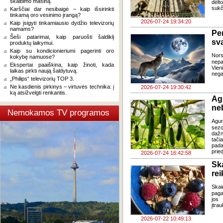
skalbimo mašiną.
dėlt
sukč
Karščiai dar nesibaigė – kaip išsirinkti
tinkamą oro vėsinimo įrangą?
2026-07-24 19:34:20
Kaip įsigyti tinkamiausio dydžio televizorių
namams?
Pe
Šeši patarimai, kaip paruošti šaldiklį
sv
produktų laikymui.
Kaip su kondicionieriumi pagerinti oro
Nor
kokybę namuose?
nepa
Ekspertai paaiškina, kaip žinoti, kada
Vien
laikas pirkti naują šaldytuvą.
negal
„Philips“ televizorių TOP 3.
Ne kasdienis pirkinys – virtuvės technika: į
2026-07-24 19:30:42
ką atsižvelgti renkantis.
Ag
ne
Nemokamos TV programos
Agur
sezo
dažn
tači
pada
pried
2026-07-24 16:42:58
Sk
re
Skai
paga
jos 
įtra
2026-07-22 10:49:13