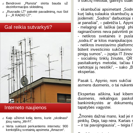
5 sukčių metodai, galintys suakt
Bendrovei „Plunsta“ skirta bauda už
dezinformacijos skleidimą.
- skambučiai apsimetant „Sodro
„Rusradio LT“ pakeitė pavadinimą, nuo šiol
kurį laiką sulaukia skambučių ap
ji – „R RADIO LT“.
įsidėmėti: „Sodros“ darbuotoja
ar panašiai“, – pabrėžia L. Apyni
Gal reikia sutvarkyti?
- melagingi el. laiškai (angl. 
raginančiomis neva patvirtinti p
- netikros svetainės ir puslap
„sodra.it“ ar kitos manipuliacijos
- netikros investavimo platformo
būtent investicinio sukčiavimo
pinigų sumos“, – įspėja IT žinov
- socialinių tinklų žinutės, Q
pasitaikantys metodai, tačiau 
vartotojai jų nesitiki“, – sako 
ekspertas.
Pasak L. Apynio, nors sukčiai ga
asmens duomenis, o tai nukentėj
Ekspertas aiškina, kad kiberne
duomenis, reikalingus paskol
bankininkystės ar dokumentų
Interneto naujienos
tapatybės vagystei.
„Žmonės dažnai mano, kad jei n
Kaip užkirsti kelią tiems, kurie „skolinasi“
pinklių. Deja, taip nėra. Karta
jūsų namų „Wi-Fi“.
– ir tai pavojingiausia“, – teigia
Verta suklusti perkantiems internetu: 900
kenkėjiškų svetainių apsimeta „Amazon“.