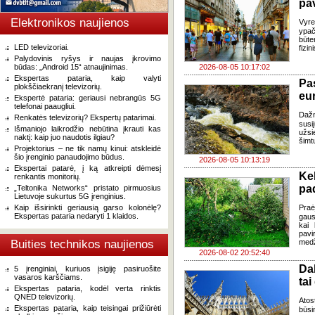
pa
Elektronikos naujienos
Vyre
ypač
būte
LED televizoriai.
fizi
Palydovinis ryšys ir naujas įkrovimo
būdas: „Android 15“ atnaujinimas.
2026-08-05 10:17:02
Ekspertas pataria, kaip valyti
Pa
plokščiaekranį televizorių.
eu
Ekspertė pataria: geriausi nebrangūs 5G
telefonai paaugliui.
Daž
Renkatės televizorių? Ekspertų patarimai.
susi
Išmaniojo laikrodžio nebūtina įkrauti kas
užsi
naktį: kaip juo naudotis ilgiau?
šimt
Projektorius – ne tik namų kinui: atskleidė
šio įrenginio panaudojimo būdus.
2026-08-05 10:13:19
Ekspertai patarė, į ką atkreipti dėmesį
Ke
renkantis monitorių.
pad
„Teltonika Networks“ pristato pirmuosius
Lietuvoje sukurtus 5G įrenginius.
Kaip išsirinkti geriausią garso kolonėlę?
Praė
Ekspertas pataria nedaryti 1 klaidos.
gausų
kai 
pavi
Buities technikos naujienos
medž
2026-08-02 20:52:40
Da
5 įrenginiai, kuriuos įsigiję pasiruošite
vasaros karščiams.
tai
Ekspertas pataria, kodėl verta rinktis
QNED televizorių.
Atos
Ekspertas pataria, kaip teisingai prižiūrėti
būsi