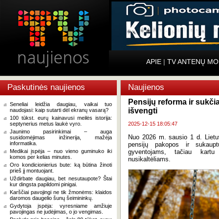
APIE
|
TV ANTENŲ MO
Paskutinės naujienos
Naujienos
Pensijų reforma ir sukčia
Seneliai leidžia daugiau, vaikai tuo
išvengti
naudojasi: kaip sutarti dėl ekranų vasarą?
100 tūkst. eurų kainavusi meilės istorija:
septynerius metus laukė vyro.
2025-12-15 18:05:47
Jaunimo pasirinkimai – auga
Nuo 2026 m. sausio 1 d. Lietuvo
susidomėjimas inžinerija, mažėja
informatika.
pensijų pakopos ir sukaupt
Medikai įspėja – nuo vieno guminuko iki
gyventojams, tačiau kartu
komos per kelias minutes.
nusikaltėliams.
Oro kondicionierius bute: ką būtina žinoti
prieš jį montuojant.
Uždirbate daugiau, bet nesutaupote? Štai
kur dingsta papildomi pinigai.
Karščiai pavojingi ne tik žmonėms: klaidos
daromos daugelio šunų šeimininkų.
Gydytoja įspėja: vyresniame amžiuje
pavojingas ne judėjimas, o jo vengimas.