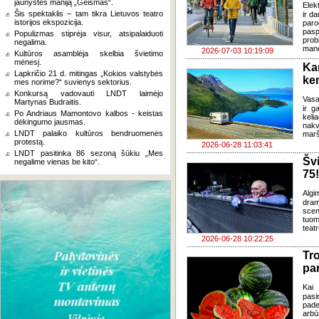
jaunystės maniją „Geismas“.
Elek
Šis spektaklis – tam tikra Lietuvos teatro
ir d
istorijos ekspozicija.
paro
pasp
Populizmas stiprėja visur, atsipalaiduoti
prob
negalima.
mane
2026-07-03 10:19:09
Kultūros asamblėja skelbia švietimo
mėnesį.
Ka
Lapkričio 21 d. mitingas „Kokios valstybės
ke
mes norime?“ suvienys sektorius.
Konkursą vadovauti LNDT laimėjo
Vasa
Martynas Budraitis.
ir g
Po Andriaus Mamontovo kalbos - keistas
keli
dėkingumo jausmas.
nakv
LNDT palaiko kultūros bendruomenės
marš
protestą.
2026-06-28 11:03:41
LNDT pasitinka 86 sezoną šūkiu „Mes
Šv
negalime vienas be kito“.
75!
Algi
dram
sce
tuom
teat
2026-06-28 10:22:25
Tr
pa
Kai 
pasi
pade
arbū