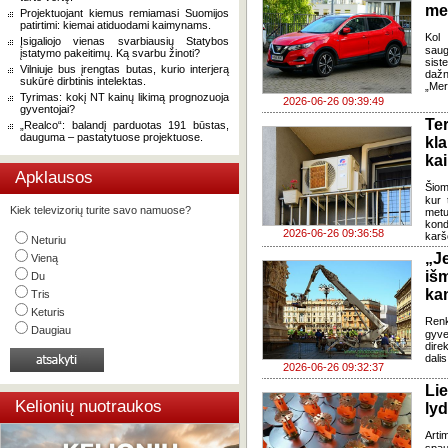
med
Projektuojant kiemus remiamasi Suomijos
patirtimi: kiemai atiduodami kaimynams.
Kol 
Įsigaliojo vienas svarbiausių Statybos
saug
įstatymo pakeitimų. Ką svarbu žinoti?
sis
Vilniuje bus įrengtas butas, kurio interjerą
dažn
sukūrė dirbtinis intelektas.
„Mer
Tyrimas: kokį NT kainų likimą prognozuoja
2026-06-26 09:39:49
gyventojai?
Te
„Realco“: balandį parduotas 191 būstas,
dauguma – pastatytuose projektuose.
kl
kai
Apklausos
Šiom
kur 
Kiek televizorių turite savo namuose?
metu
kond
2026-06-26 09:36:58
karš
Neturiu
„J
Vieną
iš
Du
ka
Tris
Keturis
Renk
Daugiau
gyv
dire
dali
2026-06-26 09:32:37
Li
Kelionių nuotraukos
lyd
Arti