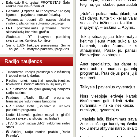
Balandžio 8 d. tęsiasi PROTESTAS: Šalin
teigimu, gali skubėti pasinaudoti 
rankas nuo laisvo žodžio!
Gedimas „Express-AT1“ palydove 56° rytų
„Sukčiai puikiai moka įtikinti, 
ilgumos – palydovas nutraukė darbą.
užsidarys, turite tik kelias vala
Telecentras sutarė dėl naujos dirbtinio
socialinės inžinerijos taktika
intelekto platformos sukūrimo Lietuvoje.
mąstymą“, – aiškina L. Apynis.
LRT politizuosiantis įstatymas Seime
skinasi kelią kosminiu greičiu.
Tokių situacijų jau teko matyti
Skubotas LRT įstatymo pakeitimų
svarstymas Kultūros komitete.
keitimo į eurą metu sukčiai aps
Seimo LSDP frakcijos pranešimas: Seime
banknotų autentiškumą ir s
– naujas LRT įstatymo pakeitimų projektas.
atnaujinimą. Pasak jo, panaš
išmokėjimo laikotarpiu.
Radijo naujienos
Anot specialisto, jau dabar 
investuoti į tariamas garant
Telecentras: radijas prasidėjo nuo inžinierių
programas. Prasidėjus pensijų i
ir tebesiremia jų darbu.
sustiprėti.
Radijas prieš sparčiai populiarėjančias
tinklalaides: kuriam atiteks mūsų ausys?
Taikysis į pavienius gyventojus
RRT: atsirado daugiau galimybių naujoms
radijo stotims.
Nors viešojoje erdvėje kart
Pradėtos „Radio Signal“ programos
išsiėmimas gali didinti riziką
transliacijos vidurinėmis bangomis.
nuramina – rizika nesikeičia
RRT: radijo stotis „Sputnik“ ir Lietuvos
nutaikytų į gyventojus.
pasirinkta programa.
Kodėl Lietuvoje galime matyti ir girdėti
kitose šalyse transliuojamas laidas?
„Masinis lėšų išsiėmimas savai
„TV3 Grupė“ įsigyja „M-1“ valdomas radijo
ženkliai išauga bandymų išvili
stotis.
tokiu metu aktyviai naršo, skait
Iš Sitkūnų radijo stoties prabilo „Radio
Pravda“.