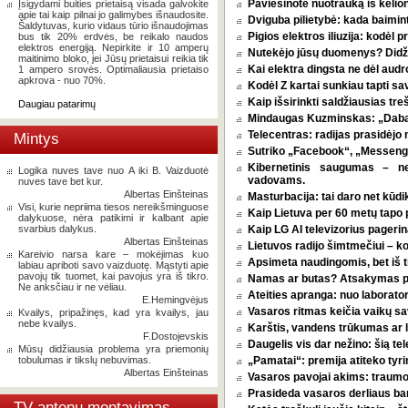
Paviešinote nuotrauką iš kelio
Įsigydami buities prietaisą visada galvokite
apie tai kaip pilnai jo galimybes išnaudosite.
Dviguba pilietybė: kada baimint
Šaldytuvas, kurio vidaus tūrio išnaudojimas
Pigios elektros iliuzija: kodėl
bus tik 20% erdvės, be reikalo naudos
elektros energiją. Nepirkite ir 10 amperų
Nutekėjo jūsų duomenys? Didžia
maitinimo bloko, jei Jūsų prietaisui reikia tik
Kai elektra dingsta ne dėl audro
1 ampero srovės. Optimaliausia prietaiso
apkrova - nuo 70%.
Kodėl Z kartai sunkiau tapti s
Kaip išsirinkti saldžiausias tr
Daugiau patarimų
Mindaugas Kuzminskas: „Dabar 
Telecentras: radijas prasidėjo n
Mintys
Sutriko „Facebook“, „Messenge
Kibernetinis saugumas – n
Logika nuves tave nuo A iki B. Vaizduotė
vadovams.
nuves tave bet kur.
Albertas Einšteinas
Masturbacija: tai daro net kūdik
Visi, kurie nepriima tiesos nereikšminguose
Kaip Lietuva per 60 metų tapo p
dalykuose, nėra patikimi ir kalbant apie
svarbius dalykus.
Kaip LG AI televizorius pagerina
Albertas Einšteinas
Lietuvos radijo šimtmečiui – k
Kareivio narsa kare – mokėjimas kuo
Apsimeta naudingomis, bet iš t
labiau apriboti savo vaizduotę. Mąstyti apie
pavojų tik tuomet, kai pavojus yra iš tikro.
Namas ar butas? Atsakymas pri
Ne anksčiau ir ne vėliau.
Ateities apranga: nuo laborator
E.Hemingvėjus
Vasaros ritmas keičia vaikų sa
Kvailys, pripažinęs, kad yra kvailys, jau
nebe kvailys.
Karštis, vandens trūkumas ar l
F.Dostojevskis
Daugelis vis dar nežino: šią tel
Mūsų didžiausia problema yra priemonių
tobulumas ir tikslų nebuvimas.
„Pamatai“: premija atiteko tyri
Albertas Einšteinas
Vasaros pavojai akims: traumos
Prasideda vasaros derliaus ba
TV antenų montavimas