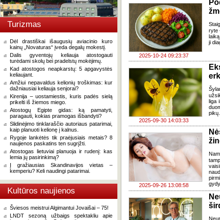
Po
žmo
Turizmas
Stai
ryte
laik
Dėl drastiškai išaugusių aviacinio kuro
ji d
kainų „Novaturas“ įveda degalų mokestį.
Dalis gyventojų keliauja atostogauti
2025-10-24 09:23:37
turėdami skolų bei pradelstų mokėjimų.
Ek
Kad atostogos neapkarstų: 5 apgavystės
keliaujant.
erk
Amžiui nepavaldus kelionių troškimas: kur
dažniausiai keliauja senjorai?
Šyla
užsi
Kirenija – uostamiestis, kuris padės sielą
liga
prikelti iš žiemos miego.
duom
Atostogų Egipte gidas: ką pamatyti,
pikų.
paragauti, kokias pramogas išbandyti?
2025-09-30 14:03:33
Slidinėjimo tinklaraščio autoriaus patarimai,
kaip planuoti kelionę į kalnus.
Nė
Rygoje lankėtės tik praėjusiais metais? 8
žin
naujienos paskatins ten sugrįžti.
Atostogas lietuviai planuoja ir rudenį: kas
Namu
lemia jų pasirinkimą?
tamp
Į gražiausias Skandinavijos vietas –
vais
kemperiu? Keli naudingi patarimai.
naud
pirm
gydyt
2025-09-26 13:08:58
Kultūros naujienos
Ne
ši
Šviesos meistrui Algimantui Jovaišai – 75!
LNDT sezoną užbaigs spektakliu apie
Neu