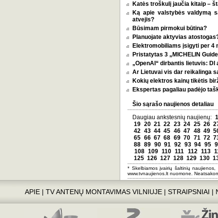
Katės troškulį jaučia kitaip – 
Ką apie valstybės valdymą 
atvejis?
Būsimam pirmokui būtina?
Planuojate aktyvias atostogas? 
Elektromobiliams įsigyti per 4
Pristatytas 3 „MICHELIN Guide 
„OpenAI“ dirbantis lietuvis: D
Ar Lietuvai vis dar reikalinga 
Kokių elektros kainų tikėtis bi
Ekspertas pagaliau padėjo tašką
Šio sąrašo naujienos detaliau
Daugiau ankstesnių naujienų:
19
20
21
22
23
24
25
26
2
42
43
44
45
46
47
48
49
5
65
66
67
68
69
70
71
72
7
88
89
90
91
92
93
94
95
9
108
109
110
111
112
113
1
125
126
127
128
129
130
1
* Skelbiamos įvairių šaltinių naujienos,
www.tvnaujienos.lt nuomone. Neatsakom
APIE
|
TV ANTENŲ MONTAVIMAS VILNIUJE
|
STRAIPSNIAI
|