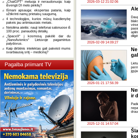
„ChatGPT“ meluoja ir neraudonuoja: kaip
2026-03-12 21:02:06
išvengti DI melo pinklių?
Ale
Išmani apsauga: ekspertas pataria, kaip
užtikrinti namų prietaisų saugumą.
Daug
4 technologijos, kurios mūsų kasdienybę
bla
pakeis jau artimiausiais metais.
vėse
Netolima ateitis: nauji telefonai salonuose iš
pasi
100 proc. panaudotų detalių.
apli
dilgė
„SpaceX“ į kosmosą pakėlė dar du
„NanoAvionics“ Lietuvoje pagamintus
2026-02-09 14:09:27
palydovus.
Kaip dirbtinis intelektas gali pakeisti mums
Ne
svarbiausią sritį – mediciną?
gal
Liet
Pagalba priimant TV
perm
įgyj
2026-01-21 17:56:39
Nem
ir 
Padi
nepa
draug
2025-12-31 14:57:04
Šl
ko