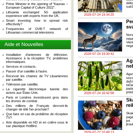
dėlt
Prime Minister in the opening of “Kaunas –
sukč
European Capital of Culture 2022”.
Lithuania exchanged 5G application
2026-07-24 19:34:20
experience with experts from the UK.
Smart investing: how to spread risk
Pe
effectively?
sv
Frequencies of DVB-T network of
Lithuanian commercial televisions.
Nor
nepa
Vien
Aide et Nouvelles
negal
2026-07-24 19:30:42
Installation d'antennes de télévision.
Assistance à la réception TV, problèmes
Ag
informatiques.
ne
Services et contacts.
Passer d'un satellite à l'autre.
Agur
Recevoir les chaines de TV Lituaniennes
sezo
par satellite.
dažn
Télévision par satellite.
tači
pada
La cigarette électronique bannie des
pried
avions aux États-Unis.
2026-07-24 16:42:58
Paris et Londres investissent gros dans
Sk
les drones de combat .
re
Des millions de Français devront-ils
changer de télé l'an prochain?
Skai
Que faire en cas de problème de réception
paga
TV?
jos 
Arte disponible en HD et en colère sous le
įtra
sac plastique HotBird.
2026-07-22 10:49:13