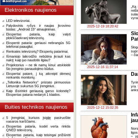
„Ką 
Elektronikos naujienos
reiš
sula
vyrai
LED televizoriai.
Palydovinis ryšys ir naujas įkrovimo
2025-12-19 18:20:42
būdas: „Android 15“ atnaujinimas.
Sl
Ekspertas pataria, kaip valyti
plokščiaekranį televizorių.
Pat
Ekspertė pataria: geriausi nebrangūs 5G
telefonai paaugliui.
Slo
supr
Renkatės televizorių? Ekspertų patarimai.
– či
Išmaniojo laikrodžio nebūtina įkrauti kas
naktį: kaip juo naudotis ilgiau?
Projektorius – ne tik namų kinui: atskleidė
2025-12-16 11:37:14
šio įrenginio panaudojimo būdus.
Da
Ekspertai patarė, į ką atkreipti dėmesį
renkantis monitorių.
„Teltonika Networks“ pristato pirmuosius
Tyri
Lietuvoje sukurtus 5G įrenginius.
yra 
anks
Kaip išsirinkti geriausią garso kolonėlę?
Ekspertas pataria nedaryti 1 klaidos.
Buities technikos naujienos
2025-12-12 15:02:35
Inf
5 įrenginiai, kuriuos įsigiję pasiruošite
ja
vasaros karščiams.
Ekspertas pataria, kodėl verta rinktis
Nors
QNED televizorių.
ligos
Ekspertas pataria, kaip teisingai prižiūrėti
– yp