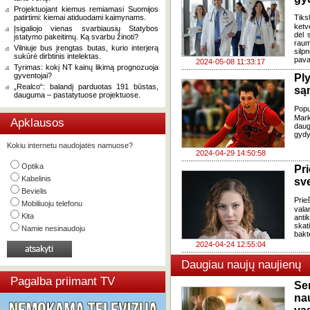
Projektuojant kiemus remiamasi Suomijos
patirtimi: kiemai atiduodami kaimynams.
Tiks
ketv
Įsigaliojo vienas svarbiausių Statybos
dėl 
įstatymo pakeitimų. Ką svarbu žinoti?
raum
Vilniuje bus įrengtas butas, kurio interjerą
silp
sukūrė dirbtinis intelektas.
pava
2024-05-08 11:33:17
Tyrimas: kokį NT kainų likimą prognozuoja
gyventojai?
Ply
„Realco“: balandį parduotas 191 būstas,
są
dauguma – pastatytuose projektuose.
Popu
Mark
Apklausos
daug
gydy
Kokiu internetu naudojatės namuose?
2024-04-29 14:50:58
Optika
Pr
Kabelinis
sv
Bevielis
Prie
Mobiliuoju telefonu
vala
Kita
anti
skat
Namie nesinaudoju
bakt
2024-04-24 12:55:04
Daugiau naujų naujienų
Pagalba priimant TV
Se
na