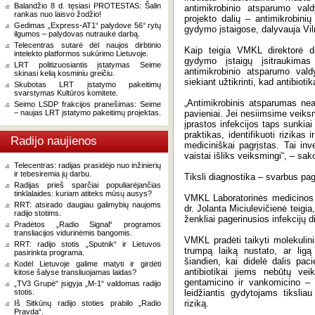
Balandžio 8 d. tęsiasi PROTESTAS: Šalin
antimikrobinio atsparumo vald
rankas nuo laisvo žodžio!
projekto dalių – antimikrobini
Gedimas „Express-AT1“ palydove 56° rytų
gydymo įstaigose, dalyvauja Viln
ilgumos – palydovas nutraukė darbą.
Telecentras sutarė dėl naujos dirbtinio
Kaip teigia VMKL direktorė dr
intelekto platformos sukūrimo Lietuvoje.
gydymo įstaigų įsitraukimas
LRT politizuosiantis įstatymas Seime
antimikrobinio atsparumo vald
skinasi kelią kosminiu greičiu.
siekiant užtikrinti, kad antibiotik
Skubotas LRT įstatymo pakeitimų
svarstymas Kultūros komitete.
„Antimikrobinis atsparumas neat
Seimo LSDP frakcijos pranešimas: Seime
– naujas LRT įstatymo pakeitimų projektas.
pavieniai. Jei nesiimsime veiksm
įprastos infekcijos taps sunkiai
praktikas, identifikuoti rizikas 
Radijo naujienos
mediciniškai pagrįstas. Tai inve
vaistai išliks veiksmingi“, – sak
Telecentras: radijas prasidėjo nuo inžinierių
ir tebesiremia jų darbu.
Tiksli diagnostika – svarbus pag
Radijas prieš sparčiai populiarėjančias
tinklalaides: kuriam atiteks mūsų ausys?
VMKL Laboratorinės medicinos c
RRT: atsirado daugiau galimybių naujoms
dr. Jolanta Miciulevičienė teigi
radijo stotims.
ženkliai pagerinusios infekcijų 
Pradėtos „Radio Signal“ programos
transliacijos vidurinėmis bangomis.
VMKL pradėti taikyti molekulinia
RRT: radijo stotis „Sputnik“ ir Lietuvos
trumpą laiką nustato, ar ligą
pasirinkta programa.
šiandien, kai didelė dalis paci
Kodėl Lietuvoje galime matyti ir girdėti
antibiotikai jiems nebūtų vei
kitose šalyse transliuojamas laidas?
gentamicino ir vankomicino – 
„TV3 Grupė“ įsigyja „M-1“ valdomas radijo
stotis.
leidžiantis gydytojams tikslia
riziką.
Iš Sitkūnų radijo stoties prabilo „Radio
Pravda“.