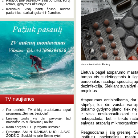
Paslydo prie baseino – žala 80 tūkst. eurų:
lietuvių gydymas užsienyje.
Kelininkai visą naktį šalino audros
padarinius: darbai tęsiami ir šiandien.
Nuotraukos šaltinis: Pixabay
Lietuva pagal atsparumo mastą 
tampa vis sudėtingesnis ir ilge
personalas naudoja specialią a
dezinfekcija. Siekiant suvaldyti
projektus.
TV naujienos
Atsparumas antibiotikams, dar 
stiprėja, kai šie vaistai vartoj
tinkamo gydymo plano, tiek neįsit
Per eterinės TV tinklą pradedama siųsti
programa „Seimas tiesiogiai“.
ir visai nesikonsultuojant su
nebepadeda, bet ir trikdo nat
Laisvas žodis vis dar pavojuje, tad
balandžio 25 d. išeikime į aikštę.
sąlygas atsparių mikroorganizmų p
Kada spręsis LRT įstatymo likimas?
Protestas ŠALIN RANKAS NUO LAISVO
Reaguodama į šią grėsmę, Sve
ŽODŽIO! Susitikime prie Seimo rytoj!
institutu nacionaliniu mastu 