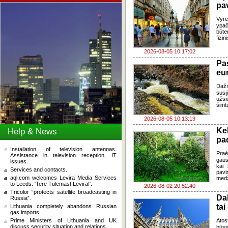
pa
Vyre
ypač
būte
fizi
2026-08-05 10:17:02
Pa
eu
Daž
susi
užsi
šimt
2026-08-05 10:13:19
Ke
Help & News
pad
Installation of television antennas.
Praė
Assistance in television reception, IT
gausų
issues.
kai 
Services and contacts.
pavi
aql.com welcomes Levira Media Services
medž
to Leeds: 'Tere Tulemast Levira!'.
2026-08-02 20:52:40
Tricolor “protects satellite broadcasting in
Da
Russia”.
tai
Lithuania completely abandons Russian
gas imports.
Prime Ministers of Lithuania and UK
Atos
discuss security situation and relations.
būsi