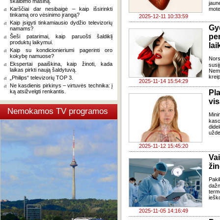
skalbimo mašiną.
jaun
Karščiai dar nesibaigė – kaip išsirinkti
mote
tinkamą oro vėsinimo įrangą?
2025-12-11 10:33:59
Kaip įsigyti tinkamiausio dydžio televizorių
Gy
namams?
pe
Šeši patarimai, kaip paruošti šaldiklį
produktų laikymui.
lai
Kaip su kondicionieriumi pagerinti oro
kokybę namuose?
Nors
Ekspertai paaiškina, kaip žinoti, kada
susi
laikas pirkti naują šaldytuvą.
Nema
kreip
„Philips“ televizorių TOP 3.
2025-11-14 15:54:29
Ne kasdienis pirkinys – virtuvės technika: į
ką atsižvelgti renkantis.
Pl
vi
Nemokamos TV programos
Mini
kaso
dide
užde
2025-11-12 15:45:20
Va
ži
Paki
daž
term
iešk
2025-11-05 14:16:49