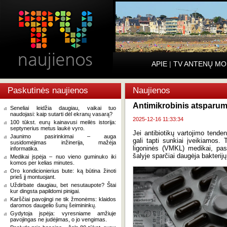
APIE
|
TV ANTENŲ MO
Paskutinės naujienos
Naujienos
Antimikrobinis atsparuma
Seneliai leidžia daugiau, vaikai tuo
naudojasi: kaip sutarti dėl ekranų vasarą?
2025-12-16 11:33:34
100 tūkst. eurų kainavusi meilės istorija:
septynerius metus laukė vyro.
Jei antibiotikų vartojimo tenden
Jaunimo pasirinkimai – auga
gali tapti sunkiai įveikiamos. 
susidomėjimas inžinerija, mažėja
ligoninės (VMKL) medikai, pasa
informatika.
šalyje sparčiai daugėja bakterij
Medikai įspėja – nuo vieno guminuko iki
komos per kelias minutes.
Oro kondicionierius bute: ką būtina žinoti
prieš jį montuojant.
Uždirbate daugiau, bet nesutaupote? Štai
kur dingsta papildomi pinigai.
Karščiai pavojingi ne tik žmonėms: klaidos
daromos daugelio šunų šeimininkų.
Gydytoja įspėja: vyresniame amžiuje
pavojingas ne judėjimas, o jo vengimas.