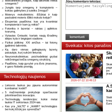
Mokslininkės įžvalgos, kaip alkoholis veikia
Jūsų komentaro tekstas:
smegenis?
Jungtis tarp smegenų ir kompiuterio –
kokias galimybes ji suteiks žmogui?
Moterys mokslininkės: iššūkiai ir kaip
paskatinti moteris išlikti mokslo kelyje?
Ekspertas paaiškina: kas yra kvantiniai
kompiuteriai ir kam jų reikia?
Fotonika ir lazeriai – raktas į aplinkos
tvarumą.
Vytautas Getautis: kartais naujų išradimų
idėjos kyla ir bėgiojant stadione.
Fizikai įsitikinę: XXI amžius – tai fotonų
Sveikata: kitos panašios
įgalinimo laikmetis.
Ką daro vienas galingiausių lazerių
pasaulyje, kurį sukūrė lietuviai.
Sk
Neuromokslininkas: psichodeliniai grybai
re
reikšmingai keičia smegenų struktūrą.
Paaiškino, kaip gyvybė yra išvis įmanoma,
Skai
ir gavo Nobelio premiją.
paga
jos 
įtra
Technologijų naujienos
2026-07-22 10:49:13
Lietuvos laukus jau pjauna autonominiai
A.
kombainai: kodėl?
kad
5 mažmeninėje prekyboje sparčiausiai
įsitvirtinančios inovacijos.
Stat
Technologijų tendencijos: kokie metai
krau
laukia IT sektoriaus 2024-iais.
Euro
Kas yra „VoLTE“ ir „VoWiFi“ technologijos
bei kokį iššūkį jos sprendžia?