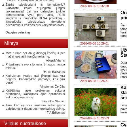
"Conax" kortelių kodavimo sistema.
Žiūrite televizoriumi iš kompiuterio?
2026-08-05 10:32:38
Galvojate kokia sujungimo jungtis
tinkamiausia? Jei yra galimybė, junkite
Oro
kompiuteriniu vytų porų laidu, RJ45
pri
jungtimis ir naudokite DLNA protokolą -
išnaudosite televizoriaus dekoderio
privalumus ir vaizdas bus kokybiškiausias.
Šiem
temp
Daugiau patarimų
karš
temp
Mintys
2026-08-05 10:29:01
Už
Mes turime per daug didingų žodžių ir per
Šta
mažai juos atitinkančių veiksmų.
Abigail Adams
Dau
Pripažinęs savo silpnumą žmogus tampa
daug
stiprus.
gyve
H. de Balzakas
paja
Kiekvienas kvailys gali įžvelgti, kas yra
nepa
negerai. Pabandykite pamatyti, kas yra
2026-08-05 10:26:31
gerai!
Vinstonas Čerčilis
Ka
Kalbėjimas apie problemas sukuria
kl
problemas, kalbėjimas apie sprendimus
še
sukuria sprendimus.
Steve De Shazer
Tam, kad ką nors išrastum, reikia geros
Liet
vaizduotės ir daugybės nereikalingų daiktų.
pavė
kuri
T.A.Edisonas
2026-08-05 10:22:03
Vilnius nuotraukose
Gy