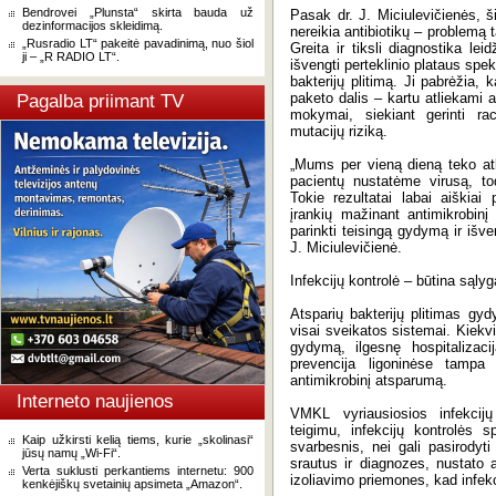
Bendrovei „Plunsta“ skirta bauda už
Pasak dr. J. Miciulevičienės, š
dezinformacijos skleidimą.
nereikia antibiotikų – problemą t
„Rusradio LT“ pakeitė pavadinimą, nuo šiol
Greita ir tiksli diagnostika lei
ji – „R RADIO LT“.
išvengti perteklinio plataus spek
bakterijų plitimą. Ji pabrėžia, 
paketo dalis – kartu atliekami 
Pagalba priimant TV
mokymai, siekiant gerinti rac
mutacijų riziką.
„Mums per vieną dieną teko atl
pacientų nustatėme virusą, tod
Tokie rezultatai labai aiškiai
įrankių mažinant antimikrobinį
parinkti teisingą gydymą ir išven
J. Miciulevičienė.
Infekcijų kontrolė – būtina sąly
Atsparių bakterijų plitimas gyd
visai sveikatos sistemai. Kiekvi
gydymą, ilgesnę hospitalizacij
prevencija ligoninėse tampa 
antimikrobinį atsparumą.
Interneto naujienos
VMKL vyriausiosios infekcijų
teigimu, infekcijų kontrolės
Kaip užkirsti kelią tiems, kurie „skolinasi“
svarbesnis, nei gali pasirodyti
jūsų namų „Wi-Fi“.
srautus ir diagnozes, nustato a
Verta suklusti perkantiems internetu: 900
izoliavimo priemones, kad infekci
kenkėjiškų svetainių apsimeta „Amazon“.