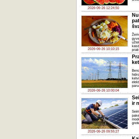
2026-06-26 12:24:50
Nu
pa
šv
Žem
gyve
užte
kasd
2026-06-26 10:10:15
prak
Pr
ke
Ben
hidr
ketv
elek
paru
2026-06-26 10:00:04
Se
ir 
Sei
pake
mode
grei
2026-06-26 09:55:27
Ka