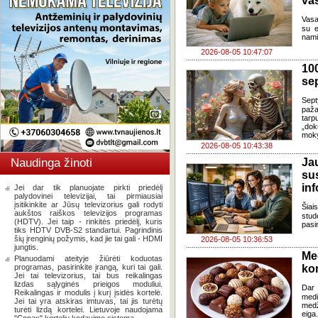
va
Vasa
su e
nami
2026-08-05 10:47:07
100
se
Sept
paža
tarp
„dok
moky
2026-08-05 10:43:38
Naudinga žinoti
J
su
in
Jei dar tik planuojate pirkti priedėlį
palydovinei televizijai, tai pirmiausiai
įsitikinkite ar Jūsų televizorius gali rodyti
Šia
aukštos raiškos televizijos programas
stud
(HDTV). Jei taip - rinkitės priedėlį, kuris
pasi
tiks HDTV DVB-S2 standartui. Pagrindinis
šių įrenginių požymis, kad jie tai gali - HDMI
2026-08-05 10:36:53
jungtis.
Me
Planuodami ateityje žiūrėti koduotas
programas, pasirinkite įrangą, kuri tai gali.
ko
Jei tai televizorius, tai bus reikalingas
lizdas sąlyginės prieigos moduliui.
Dar 
Reikalingas ir modulis į kurį įsidės kortelė.
med
Jei tai yra atskiras imtuvas, tai jis turėtų
med
turėti lizdą kortelei. Lietuvoje naudojama
eiga