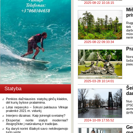
2025-08-22 10:16:15
Mi
pr
Rugp
tiek 
darb
mūsų
neri
2025-08-22 09:33:34
Pra
Nors
šeši
paau
2025-03-28 10:14:01
Še
Statyba
da
Penkios dažniausios statybų ginčų klaidos,
Nuo 
dėl kurių bylose pralaimima.
(PSD
Lėtai nepavyko – šokusi paklausa Vilniuje
asme
pralenkė 2021 m. vidurkį.
gydy
Interjero dizainas: Kaip įsirengti svetainę?
Ekspertai: norite statyti moderniai?
2024-10-09 17:55:52
Atsigręžkite į natūralumą ir tradicijas.
Ge
Ką daryti norint išlaikyti savo nekilnojamojo
gy
turto vertę.