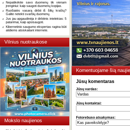
Nepatikėkite savo duomenų tik vienam
įrenginiui: kaip saugoti duomenų kopijas.
Ruošiatės vasarą dirbti iš šiltų kraštų?
Galite netekti svarbių duomenų.
Jus jau apgaudinėja ir dirbtinis intelektas: 5
patarimai, kaip apsisaugoti.
Kibernetinio saugumo ekspertas ragina būti
atidiems atsiskaitant internete.
Vilnius nuotraukose
Komentuojame šią naujie
Jūsų komentaras
Jūsų vardas:
Jūsų kontaktai:
Fotorebuso atsakymas:
Mokslo naujienos