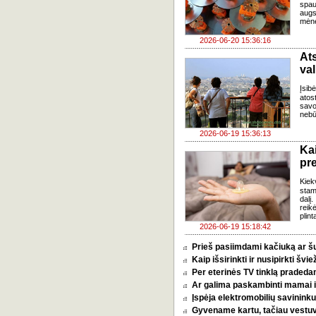
spau
augs
mėne
2026-06-20 15:36:16
Ats
val
Įsib
atos
savo
nebū
2026-06-19 15:36:13
Ka
pr
Kiek
stam
dalį
reik
plint
2026-06-19 15:18:42
Prieš pasiimdami kačiuką ar šuni
Kaip išsirinkti ir nusipirkti šv
Per eterinės TV tinklą pradeda
Ar galima paskambinti mamai i
Įspėja elektromobilių savininkus
Gyvename kartu, tačiau vestu