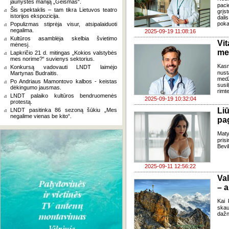
jaunystės maniją „Geismas“.
paci
Šis spektaklis – tam tikra Lietuvos teatro
grįs
istorijos ekspozicija.
dali
poka
Populizmas stiprėja visur, atsipalaiduoti
negalima.
2025-09-19 11:08:16
Kultūros asamblėja skelbia švietimo
Vi
mėnesį.
me
Lapkričio 21 d. mitingas „Kokios valstybės
mes norime?“ suvienys sektorius.
Kas
Konkursą vadovauti LNDT laimėjo
nus
Martynas Budraitis.
medž
Po Andriaus Mamontovo kalbos - keistas
susi
dėkingumo jausmas.
rimt
LNDT palaiko kultūros bendruomenės
2025-09-19 10:32:04
protestą.
Liū
LNDT pasitinka 86 sezoną šūkiu „Mes
negalime vienas be kito“.
pa
Maty
prisi
Bevil
2025-09-11 12:56:22
Va
– a
Kai 
skau
dažna