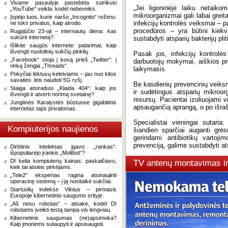
Visame pasaulyje pastebėta sutrikusi
„Jei ligoninėje laiku netaik
„YouTube“ veikla: kodėl nebeveiks.
mikroorganizmai gali labai greita
Įspėjo tuos, kurie naršo „Incognito“ režimu:
infekcijų kontrolės veiksmai – 
ne toks privatus, kaip atrodo.
procedūros – yra būtini kiekvi
Rugpjūčio 23-oji – internautų diena: kas
sukūrė internetą?
sustabdyti atsparių bakterijų pli
Išlikite saugūs internete: patarimai, kaip
išvengti nuotolinių sukčių pinklių.
Pasak jos, infekcijų kontrolės
„Facebook“ stoja į kovą prieš „Twitter“: į
darbuotojų mokymai, aiškios p
rinką žengia „Threads“.
laikymasis.
Pokyčiai lėktuvų keleiviams – jau nuo kitos
savaitės: leis naudoti 5G ryšį.
Be kasdienių prevencinių veiksm
Staiga atsiradusi „Klaida 404“: kaip jos
ir sudėtingus atsparių mikroor
išvengti ir atverti norimą svetainę?
resursų. Pacientai izoliuojami 
Jungtinės Karalystės būstuose gigabitinis
apsaugančią aprangą, o po išraš
internetas taps privalomas.
Specialistai vieningai sutaria
Kompiuterijos naujienos
šiandien sparčiai auganti grės
gerindami antibiotikų vartojim
prevenciją, galime sustabdyti ats
Dirbtinis intelektas įgavo „rankas“:
išpopuliarėjo įrankis „Moltbot“?
DI kelia kompiuterių kainas: paskaičiavo,
TV antenų montavimas i
kiek tai atsieis pirkėjams.
„Tele2“ ekspertas ragina atsinaujinti
operacinę sistemą – į ją nusitaikė sukčiai.
Startuolių indekse Vilnius – pirmasis
Europoje kibernetinio saugumo srityje.
„Aš nesu robotas“ – atsakė, kodėl DI
robotams įveikti testą tampa vis lengviau.
Kibernetinis saugumas (ne)apsimoka?
Kaip įmonėms sutaupyti ir apsisaugoti.