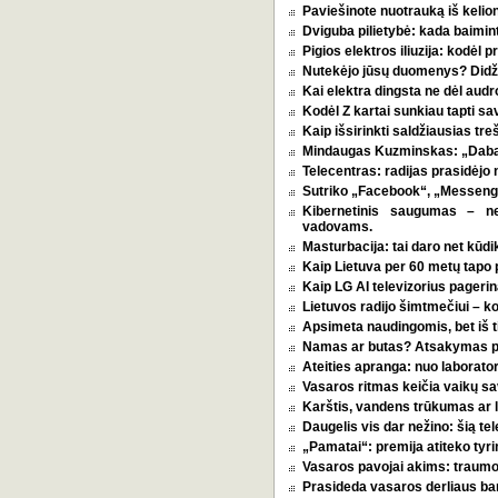
Paviešinote nuotrauką iš kelio
Dviguba pilietybė: kada baimint
Pigios elektros iliuzija: kodėl
Nutekėjo jūsų duomenys? Didžia
Kai elektra dingsta ne dėl audro
Kodėl Z kartai sunkiau tapti s
Kaip išsirinkti saldžiausias tr
Mindaugas Kuzminskas: „Dabar 
Telecentras: radijas prasidėjo n
Sutriko „Facebook“, „Messenge
Kibernetinis saugumas – n
vadovams.
Masturbacija: tai daro net kūdik
Kaip Lietuva per 60 metų tapo p
Kaip LG AI televizorius pagerina
Lietuvos radijo šimtmečiui – k
Apsimeta naudingomis, bet iš t
Namas ar butas? Atsakymas pri
Ateities apranga: nuo laborator
Vasaros ritmas keičia vaikų sa
Karštis, vandens trūkumas ar l
Daugelis vis dar nežino: šią tel
„Pamatai“: premija atiteko tyri
Vasaros pavojai akims: traumos
Prasideda vasaros derliaus ba