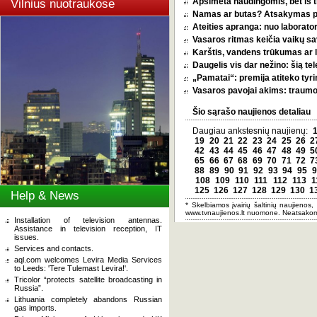
Apsimeta naudingomis, bet iš t
Vilnius nuotraukose
Namas ar butas? Atsakymas pri
Ateities apranga: nuo laborator
Vasaros ritmas keičia vaikų sa
Karštis, vandens trūkumas ar l
Daugelis vis dar nežino: šią tel
„Pamatai“: premija atiteko tyri
Vasaros pavojai akims: traumos
Šio sąrašo naujienos detaliau
Daugiau ankstesnių naujienų:
19
20
21
22
23
24
25
26
2
42
43
44
45
46
47
48
49
5
65
66
67
68
69
70
71
72
7
88
89
90
91
92
93
94
95
9
108
109
110
111
112
113
1
125
126
127
128
129
130
1
Help & News
* Skelbiamos įvairių šaltinių naujienos,
www.tvnaujienos.lt nuomone. Neatsakom
Installation of television antennas.
Assistance in television reception, IT
issues.
Services and contacts.
aql.com welcomes Levira Media Services
to Leeds: 'Tere Tulemast Levira!'.
Tricolor “protects satellite broadcasting in
Russia”.
Lithuania completely abandons Russian
gas imports.