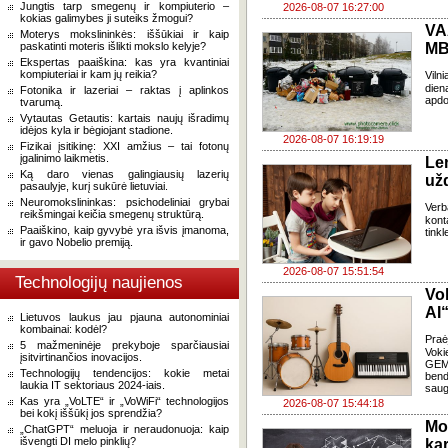
Jungtis tarp smegenų ir kompiuterio –
2026-08-07 16:27:00
kokias galimybes ji suteiks žmogui?
VA
Moterys mokslininkės: iššūkiai ir kaip
paskatinti moteris išlikti mokslo kelyje?
MB
Ekspertas paaiškina: kas yra kvantiniai
kompiuteriai ir kam jų reikia?
Viln
dien
Fotonika ir lazeriai – raktas į aplinkos
apdo
tvarumą.
Vytautas Getautis: kartais naujų išradimų
idėjos kyla ir bėgiojant stadione.
2026-08-07 16:19:19
Fizikai įsitikinę: XXI amžius – tai fotonų
įgalinimo laikmetis.
Le
Ką daro vienas galingiausių lazerių
už
pasaulyje, kurį sukūrė lietuviai.
Neuromokslininkas: psichodeliniai grybai
Verb
reikšmingai keičia smegenų struktūrą.
kont
Paaiškino, kaip gyvybė yra išvis įmanoma,
tink
ir gavo Nobelio premiją.
2026-08-07 15:51:54
Technologijų naujienos
Vo
AI“
Lietuvos laukus jau pjauna autonominiai
kombainai: kodėl?
Pra
5 mažmeninėje prekyboje sparčiausiai
Voki
įsitvirtinančios inovacijos.
GEMA
Technologijų tendencijos: kokie metai
bend
laukia IT sektoriaus 2024-iais.
saug
Kas yra „VoLTE“ ir „VoWiFi“ technologijos
2026-08-07 15:44:18
bei kokį iššūkį jos sprendžia?
Mo
„ChatGPT“ meluoja ir neraudonuoja: kaip
išvengti DI melo pinklių?
kar