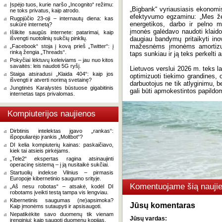
Įspėjo tuos, kurie naršo „Incognito“ režimu:
„Bigbank“ vyriausiasis ekonomi
ne toks privatus, kaip atrodo.
efektyvumo egzaminu: „Mes ženg
Rugpjūčio 23-oji – internautų diena: kas
energetikos, darbo ir pelno mo
sukūrė internetą?
įmonės galėdavo naudoti klaido
Išlikite saugūs internete: patarimai, kaip
išvengti nuotolinių sukčių pinklių.
daugiau bandymų pritaikyti inov
mažesnėms įmonėms amortizuot
„Facebook“ stoja į kovą prieš „Twitter“: į
rinką žengia „Threads“.
taps sunkiau ir ją teks perkelti a
Pokyčiai lėktuvų keleiviams – jau nuo kitos
savaitės: leis naudoti 5G ryšį.
Lietuvos verslui 2026 m. teks l
Staiga atsiradusi „Klaida 404“: kaip jos
optimizuoti tiekimo grandines, o
išvengti ir atverti norimą svetainę?
darbuotojus ne tik atlyginimu, b
Jungtinės Karalystės būstuose gigabitinis
gali būti apmokestintos papildo
internetas taps privalomas.
Kompiuterijos naujienos
Dirbtinis intelektas įgavo „rankas“:
išpopuliarėjo įrankis „Moltbot“?
DI kelia kompiuterių kainas: paskaičiavo,
kiek tai atsieis pirkėjams.
„Tele2“ ekspertas ragina atsinaujinti
operacinę sistemą – į ją nusitaikė sukčiai.
Startuolių indekse Vilnius – pirmasis
Europoje kibernetinio saugumo srityje.
Komentuojame šią naujie
„Aš nesu robotas“ – atsakė, kodėl DI
robotams įveikti testą tampa vis lengviau.
Kibernetinis saugumas (ne)apsimoka?
Jūsų komentaras
Kaip įmonėms sutaupyti ir apsisaugoti.
Nepatikėkite savo duomenų tik vienam
Jūsų vardas:
įrenginiui: kaip saugoti duomenų kopijas.