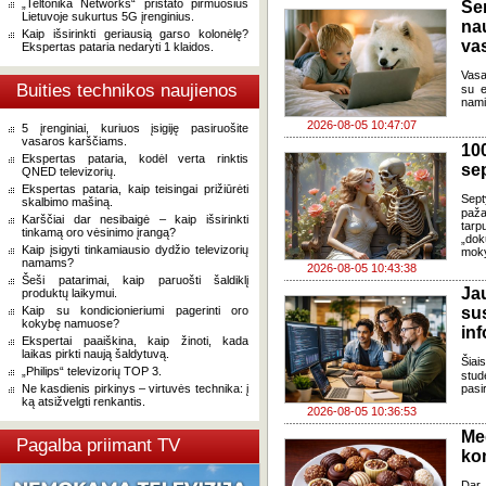
„Teltonika Networks“ pristato pirmuosius
Se
Lietuvoje sukurtus 5G įrenginius.
na
Kaip išsirinkti geriausią garso kolonėlę?
va
Ekspertas pataria nedaryti 1 klaidos.
Vasa
Buities technikos naujienos
su e
nami
2026-08-05 10:47:07
5 įrenginiai, kuriuos įsigiję pasiruošite
vasaros karščiams.
100
Ekspertas pataria, kodėl verta rinktis
se
QNED televizorių.
Ekspertas pataria, kaip teisingai prižiūrėti
Sept
skalbimo mašiną.
paža
Karščiai dar nesibaigė – kaip išsirinkti
tarp
tinkamą oro vėsinimo įrangą?
„dok
Kaip įsigyti tinkamiausio dydžio televizorių
moky
namams?
2026-08-05 10:43:38
Šeši patarimai, kaip paruošti šaldiklį
J
produktų laikymui.
Kaip su kondicionieriumi pagerinti oro
su
kokybę namuose?
in
Ekspertai paaiškina, kaip žinoti, kada
laikas pirkti naują šaldytuvą.
Šia
„Philips“ televizorių TOP 3.
stud
Ne kasdienis pirkinys – virtuvės technika: į
pasi
ką atsižvelgti renkantis.
2026-08-05 10:36:53
Me
Pagalba priimant TV
ko
Dar 