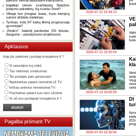
jos 
patirtimi: kiemai atiduodami kaimynams.
įtra
Įsigaliojo vienas svarbiausių Statybos
įstatymo pakeitimų. Ką svarbu žinoti?
2026-07-22 10:49:13
Vilniuje bus įrengtas butas, kurio interjerą
sukūrė dirbtinis intelektas.
VE
Tyrimas: kokį NT kainų likimą prognozuoja
pa
gyventojai?
„Realco“: balandį parduotas 191 būstas,
Vals
dauguma – pastatytuose projektuose.
sute
funk
Apklausos
2026-07-21 19:25:54
Kaip jūs patekote į puslapį tvnaujienos.lt ?
Ka
kl
Iš neturėjimo ką veikti
Tas nelemtas smalsumas
Van
Šis puslapis pats geriausias!
atsi
Visg
Bankininkas patarė nemokėti už TV
nes
Ieškau antenos nemokamai TV
seklu
2026-07-14 19:05:59
Psichiatras patarė kuo nors užsiimti
Ar aš esu puslapyje tvnaujienos.lt ?
DI
tur
Nors
inte
(ES)
Pagalba priimant TV
prog
2026-07-03 10:30:00