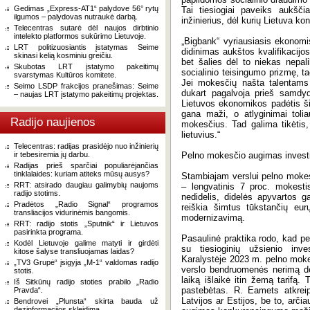
Gedimas „Express-AT1“ palydove 56° rytų
Tai tiesiogiai paveiks aukščia
ilgumos – palydovas nutraukė darbą.
inžinierius, dėl kurių Lietuva kon
Telecentras sutarė dėl naujos dirbtinio
intelekto platformos sukūrimo Lietuvoje.
„Bigbank“ vyriausiasis ekonom
LRT politizuosiantis įstatymas Seime
didinimas aukštos kvalifikacijo
skinasi kelią kosminiu greičiu.
bet šalies dėl to niekas nepal
Skubotas LRT įstatymo pakeitimų
socialinio teisingumo prizmę, ta
svarstymas Kultūros komitete.
Jei mokesčių našta talentams v
Seimo LSDP frakcijos pranešimas: Seime
dukart pagalvoja prieš samdyd
– naujas LRT įstatymo pakeitimų projektas.
Lietuvos ekonomikos padėtis ši
gana maži, o atlyginimai tolia
Radijo naujienos
mokesčius. Tad galima tikėtis,
lietuvius.“
Telecentras: radijas prasidėjo nuo inžinierių
ir tebesiremia jų darbu.
Pelno mokesčio augimas invest
Radijas prieš sparčiai populiarėjančias
tinklalaides: kuriam atiteks mūsų ausys?
Stambiajam verslui pelno mokesč
RRT: atsirado daugiau galimybių naujoms
– lengvatinis 7 proc. mokesti
radijo stotims.
nedidelis, didelės apyvartos 
Pradėtos „Radio Signal“ programos
reiškia šimtus tūkstančių eurų
transliacijos vidurinėmis bangomis.
modernizavimą.
RRT: radijo stotis „Sputnik“ ir Lietuvos
pasirinkta programa.
Pasaulinė praktika rodo, kad pe
Kodėl Lietuvoje galime matyti ir girdėti
su tiesioginių užsienio inve
kitose šalyse transliuojamas laidas?
Karalystėje 2023 m. pelno moke
„TV3 Grupė“ įsigyja „M-1“ valdomas radijo
verslo bendruomenės nerimą dėl 
stotis.
laiką išlaikė itin žemą tarifą.
Iš Sitkūnų radijo stoties prabilo „Radio
pastebėtas. R. Eamets atkrei
Pravda“.
Latvijos ar Estijos, be to, arči
Bendrovei „Plunsta“ skirta bauda už
dezinformacijos skleidimą.