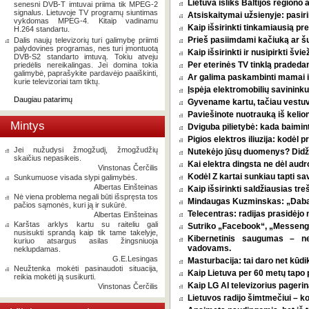
Lietuva išliks Baltijos regiono 
senesni DVB-T imtuvai priima tik MPEG-2
signalus. Lietuvoje TV programų siuntimas
Atsiskaitymai užsienyje: pasirin
vykdomas MPEG-4. Kitaip vadinamu
Kaip išsirinkti tinkamiausią p
H.264 standartu.
Prieš pasiimdami kačiuką ar šuni
Dalis naujų televizorių turi galimybę priimti
palydovines programas, nes turi įmontuotą
Kaip išsirinkti ir nusipirkti šv
DVB-S2 standarto imtuvą. Tokiu atveju
Per eterinės TV tinklą pradeda
priedėlis nereikalingas. Jei domina tokia
galimybė, paprašykite pardavėjo paaiškinti,
Ar galima paskambinti mamai i
kurie televizoriai tam tiktų.
Įspėja elektromobilių savininkus
Daugiau patarimų
Gyvename kartu, tačiau vestu
Paviešinote nuotrauką iš kelio
Mintys
Dviguba pilietybė: kada baimint
Pigios elektros iliuzija: kodėl
Jei nužudysi žmogžudį, žmogžudžių
Nutekėjo jūsų duomenys? Didžia
skaičius nepasikeis.
Kai elektra dingsta ne dėl audro
Vinstonas Čerčilis
Kodėl Z kartai sunkiau tapti s
Sunkumuose visada slypi galimybės.
Albertas Einšteinas
Kaip išsirinkti saldžiausias tr
Nė viena problema negali būti išspręsta tos
Mindaugas Kuzminskas: „Dabar 
pačios sąmonės, kuri ją ir sukūrė.
Telecentras: radijas prasidėjo n
Albertas Einšteinas
Karštas arklys kartu su raiteliu gali
Sutriko „Facebook“, „Messenge
nusisukti sprandą kaip tik tame takelyje,
Kibernetinis saugumas – n
kuriuo atsargus asilas žingsniuoja
vadovams.
neklupdamas.
G.E.Lesingas
Masturbacija: tai daro net kūdik
Neužtenka mokėti pasinaudoti situacija,
Kaip Lietuva per 60 metų tapo p
reikia mokėti ją susikurti.
Kaip LG AI televizorius pagerina
Vinstonas Čerčilis
Lietuvos radijo šimtmečiui – k