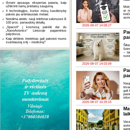
Išmani apsauga: ekspertas pataria, kaip
užtikrinti namų prietaisų saugumą.
Moky
ar n
4 technologijos, kurios mūsų kasdienybę
keič
pakeis jau artimiausiais metais.
asme
Netolima ateitis: nauji telefonai salonuose iš
100 proc. panaudotų detalių.
2026-08-07 14:08:27
„SpaceX“ į kosmosą pakėlė dar du
„NanoAvionics“ Lietuvoje pagamintus
Pa
palydovus.
pas
Kaip dirbtinis intelektas gali pakeisti mums
svarbiausią sritį – mediciną?
Šilta
šeim
– ta
susi
2026-08-07 14:03:09
Pa
pa
Nauj
tėva
gali
pask
infor
2026-08-07 10:29:15
Ma
lai
Vasa
auto
gamt