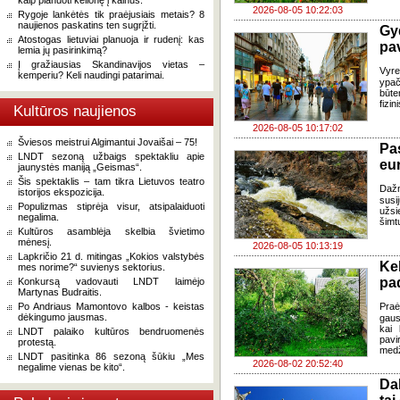
kaip planuoti kelionę į kalnus.
2026-08-05 10:22:03
Rygoje lankėtės tik praėjusiais metais? 8
naujienos paskatins ten sugrįžti.
Gy
Atostogas lietuviai planuoja ir rudenį: kas
pa
lemia jų pasirinkimą?
Į gražiausias Skandinavijos vietas –
Vyre
kemperiu? Keli naudingi patarimai.
ypač
būte
fizi
Kultūros naujienos
2026-08-05 10:17:02
Šviesos meistrui Algimantui Jovaišai – 75!
Pa
LNDT sezoną užbaigs spektakliu apie
eu
jaunystės maniją „Geismas“.
Šis spektaklis – tam tikra Lietuvos teatro
Daž
istorijos ekspozicija.
susi
Populizmas stiprėja visur, atsipalaiduoti
užsi
negalima.
šimt
Kultūros asamblėja skelbia švietimo
mėnesį.
2026-08-05 10:13:19
Lapkričio 21 d. mitingas „Kokios valstybės
Ke
mes norime?“ suvienys sektorius.
pad
Konkursą vadovauti LNDT laimėjo
Martynas Budraitis.
Po Andriaus Mamontovo kalbos - keistas
Praė
dėkingumo jausmas.
gausų
kai 
LNDT palaiko kultūros bendruomenės
pavi
protestą.
medž
LNDT pasitinka 86 sezoną šūkiu „Mes
2026-08-02 20:52:40
negalime vienas be kito“.
Da