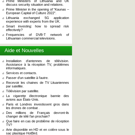
Prime Ministers of Lithuania and UK
discuss security situation and relations.
Prime Minister in the opening of “Kaunas –
European Capital of Culture 2022”.
Lithuania exchanged 5G application
experience with experts from the UK.
Smart investing: how to spread risk
effectively?
Frequencies of DVB-T network of
Lithuanian commercial televisions.
Aide et Nouvelles
Installation d'antennes de télévision.
Assistance à la réception TV, problèmes
informatiques.
Services et contacts.
Passer d'un satellite à l'autre.
Recevoir les chaines de TV Lituaniennes
par satellite.
Télévision par satellite.
La cigarette électronique bannie des
avions aux États-Unis.
Paris et Londres investissent gros dans
les drones de combat .
Des millions de Français devront-ils
changer de télé l'an prochain?
Que faire en cas de problème de réception
TV?
Arte disponible en HD et en colère sous le
sac plastique HotBird.