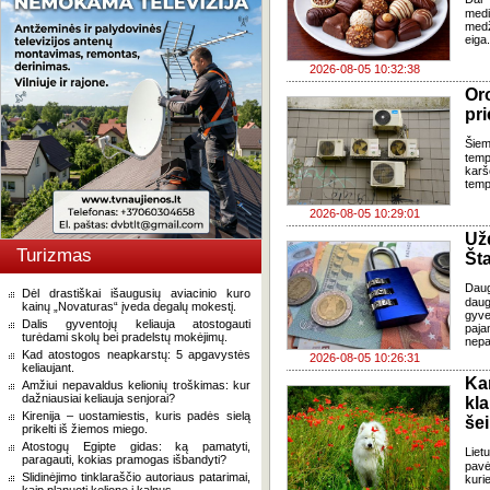
med
med
eiga
2026-08-05 10:32:38
Oro
pri
Šiem
temp
karš
temp
2026-08-05 10:29:01
Už
Turizmas
Šta
Dau
Dėl drastiškai išaugusių aviacinio kuro
daug
kainų „Novaturas“ įveda degalų mokestį.
gyve
Dalis gyventojų keliauja atostogauti
paja
turėdami skolų bei pradelstų mokėjimų.
nepa
Kad atostogos neapkarstų: 5 apgavystės
2026-08-05 10:26:31
keliaujant.
Ka
Amžiui nepavaldus kelionių troškimas: kur
dažniausiai keliauja senjorai?
kl
Kirenija – uostamiestis, kuris padės sielą
še
prikelti iš žiemos miego.
Atostogų Egipte gidas: ką pamatyti,
Liet
paragauti, kokias pramogas išbandyti?
pavė
Slidinėjimo tinklaraščio autoriaus patarimai,
kuri