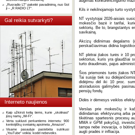
augimas konkurencingumo mažinti
„Rusradio LT“ pakeitė pavadinimą, nuo šiol
ji – „R RADIO LT“.
Kils ir nekilnojamojo turto vystyt
NT vystytojai 2026-aisiais sus
Gal reikia sutvarkyti?
mokesčio bazė ir tarifai, kur
sektorių. Be to, brangstantys ene
savikainą.
Akcizų didinimas degalams (dy
perskaičiavimas didina logistik
NT plėtrai įtakos turės ir 10 
sektorius, kuris yra glaudžiai s
turto draudimais, pajus adminis
Šios priemonės turės įtakos NT
Tai susiję tiek su didėjančiom
didėjimu dėl iki 10 proc. sum
atsiradusios galimybės pasina
pensijų fondų.
Didės ir dėmesys veiklos efektyv
Interneto naujienos
Verslas prie mokesčių ir kaš
Kaip užkirsti kelią tiems, kurie „skolinasi“
didindamas efektyvumą arba pe
jūsų namų „Wi-Fi“.
tikėtinas spartesnis procesų a
Verta suklusti perkantiems internetu: 900
MMA ir GPM pokyčių), investicijo
kenkėjiškų svetainių apsimeta „Amazon“.
tampa nebe inovacija, o būtinyb
Visame pasaulyje pastebėta sutrikusi
augti pradės ir infliacija.
„YouTube“ veikla: kodėl nebeveiks.