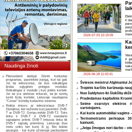
Pa
lai
Elek
ir d
paro
pasp
prob
mane
2026-07-03 10:19:09
Ka
ke
Vasa
ir g
keli
Naudinga žinoti
nakv
marš
2026-06-28 11:03:41
Planuodami ateityje žiūrėti koduotas
programas, pasirinkite įrangą, kuri tai gali.
Šviesos meistrui Algimantui Jo
Jei tai televizorius, tai bus reikalingas
lizdas sąlyginės prieigos moduliui.
Tropinis karštis karūnuoja nauj
Reikalingas ir modulis į kurį įsidės kortelė.
Nuo šaldytuvo iki šiukšlių dėž
Jei tai yra atskiras imtuvas, tai jis turėtų
turėti lizdą kortelei. Lietuvoje naudojama
Pradedamas kapitalinis Kruoni
"Conax" kortelių kodavimo sistema.
Seime svarstys elektros r
Reikia imtuvo ar televizoriaus DVB-T
vartotojams.
žiūrėjimui, bet nežinote kurį pasirinkti: DVB-
T ar DVB-T2. Geriau imkite DVB-T2. Toks
Kai kurie automobiliai vagims –
tinka ir DVB-T ir DVB-T2 standarto
Termometrams perkopus 30 l
signalams priimti. DVB-T imtuvas tinka tik
kainuoti.
DVB-T signalų priėmimui. Lietuvoje šiuo
metu veiks bet kuris iš jų. Bet būkite
„Jeigu žmogus nori darbo – vi
atsargūs - kai kurie užsienyje parduodami