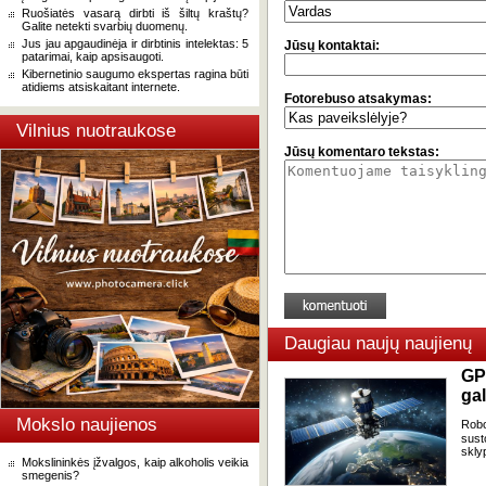
Ruošiatės vasarą dirbti iš šiltų kraštų?
Galite netekti svarbių duomenų.
Jus jau apgaudinėja ir dirbtinis intelektas: 5
Jūsų kontaktai:
patarimai, kaip apsisaugoti.
Kibernetinio saugumo ekspertas ragina būti
atidiems atsiskaitant internete.
Fotorebuso atsakymas:
Vilnius nuotraukose
Jūsų komentaro tekstas:
Daugiau naujų naujienų
GP
gal
Mokslo naujienos
Robo
sust
skly
Mokslininkės įžvalgos, kaip alkoholis veikia
smegenis?