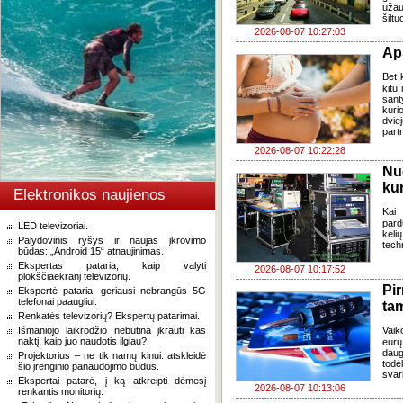
užau
šiltu
2026-08-07 10:27:03
Ap
Bet k
kitu 
sant
kuri
dvi
part
2026-08-07 10:22:28
Nu
kur
Elektronikos naujienos
Kai
pard
LED televizoriai.
keli
Palydovinis ryšys ir naujas įkrovimo
tech
būdas: „Android 15“ atnaujinimas.
Ekspertas pataria, kaip valyti
2026-08-07 10:17:52
plokščiaekranį televizorių.
Pi
Ekspertė pataria: geriausi nebrangūs 5G
telefonai paaugliui.
ta
Renkatės televizorių? Ekspertų patarimai.
Išmaniojo laikrodžio nebūtina įkrauti kas
Vaik
naktį: kaip juo naudotis ilgiau?
eurų
daug
Projektorius – ne tik namų kinui: atskleidė
todė
šio įrenginio panaudojimo būdus.
svar
Ekspertai patarė, į ką atkreipti dėmesį
2026-08-07 10:13:06
renkantis monitorių.