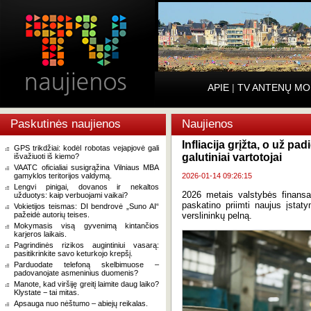
APIE
|
TV ANTENŲ MO
Paskutinės naujienos
Naujienos
Infliacija grįžta, o už 
GPS trikdžiai: kodėl robotas vejapjovė gali
galutiniai vartotojai
išvažiuoti iš kiemo?
VAATC oficialiai susigrąžina Vilniaus MBA
gamyklos teritorijos valdymą.
2026-01-14 09:26:15
Lengvi pinigai, dovanos ir nekaltos
2026 metais valstybės finans
užduotys: kaip verbuojami vaikai?
paskatino priimti naujus įstaty
Vokietijos teismas: DI bendrovė „Suno AI“
pažeidė autorių teises.
verslininkų pelną.
Mokymasis visą gyvenimą kintančios
karjeros laikais.
Pagrindinės rizikos augintiniui vasarą:
pasitikrinkite savo keturkojo krepšį.
Parduodate telefoną skelbimuose –
padovanojate asmeninius duomenis?
Manote, kad viršiję greitį laimite daug laiko?
Klystate − tai mitas.
Apsauga nuo nėštumo – abiejų reikalas.