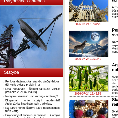
tai
Palydovinės antenos
Atos
būsi
dėlt
sukč
2026-07-24 19:34:20
Pe
sv
Nor
nepa
Vien
negal
2026-07-24 19:30:42
Ag
ne
Statyba
Agur
sezo
Penkios dažniausios statybų ginčų klaidos,
dažn
dėl kurių bylose pralaimima.
tači
Lėtai nepavyko – šokusi paklausa Vilniuje
pada
pralenkė 2021 m. vidurkį.
pried
2026-07-24 16:42:58
Interjero dizainas: Kaip įsirengti svetainę?
Sk
Ekspertai: norite statyti moderniai?
Atsigręžkite į natūralumą ir tradicijas.
re
Ką daryti norint išlaikyti savo nekilnojamojo
turto vertę.
Skai
paga
Projektuojant kiemus remiamasi Suomijos