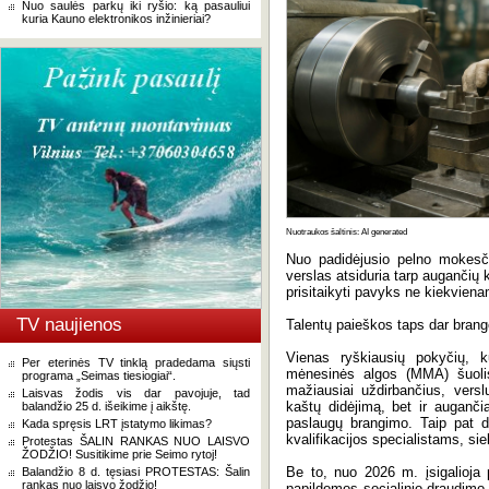
Nuo saulės parkų iki ryšio: ką pasauliui
kuria Kauno elektronikos inžinieriai?
Nuotraukos šaltinis: AI generated
Nuo padidėjusio pelno mokesčio
verslas atsiduria tarp augančių 
prisitaikyti pavyks ne kiekvien
TV naujienos
Talentų paieškos taps dar brang
Vienas ryškiausių pokyčių, k
Per eterinės TV tinklą pradedama siųsti
mėnesinės algos (MMA) šuolis
programa „Seimas tiesiogiai“.
mažiausiai uždirbančius, versl
Laisvas žodis vis dar pavojuje, tad
kaštų didėjimą, bet ir auganč
balandžio 25 d. išeikime į aikštę.
paslaugų brangimo. Taip pat d
Kada spręsis LRT įstatymo likimas?
kvalifikacijos specialistams, siek
Protestas ŠALIN RANKAS NUO LAISVO
ŽODŽIO! Susitikime prie Seimo rytoj!
Be to, nuo 2026 m. įsigalioja
Balandžio 8 d. tęsiasi PROTESTAS: Šalin
rankas nuo laisvo žodžio!
papildomos socialinio draudim