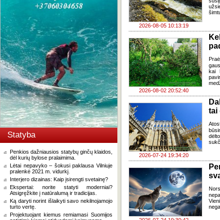
susi
užsi
šimt
2026-08-05 10:13:19
Ke
pad
Praė
gausų
kai 
pavi
medž
2026-08-02 20:52:40
Da
tai
Atos
būsi
Statyba
dėlt
sukč
Penkios dažniausios statybų ginčų klaidos,
2026-07-24 19:34:20
dėl kurių bylose pralaimima.
Lėtai nepavyko – šokusi paklausa Vilniuje
Pe
pralenkė 2021 m. vidurkį.
sv
Interjero dizainas: Kaip įsirengti svetainę?
Ekspertai: norite statyti moderniai?
Nor
Atsigręžkite į natūralumą ir tradicijas.
nepa
Ką daryti norint išlaikyti savo nekilnojamojo
Vien
turto vertę.
negal
Projektuojant kiemus remiamasi Suomijos