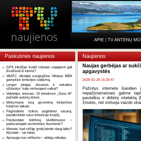
APIE
|
TV ANTENŲ MO
Paskutinės naujienos
Naujienos
Naujas gerbėjas ar sukči
GPS trikdžiai: kodėl robotas vejapjovė gali
apgavystės
išvažiuoti iš kiemo?
VAATC oficialiai susigrąžina Vilniaus MBA
gamyklos teritorijos valdymą.
2026-01-28 15:28:47
Lengvi pinigai, dovanos ir nekaltos
Pažintys internete šiandien
užduotys: kaip verbuojami vaikai?
nepažįstamaisiais galime tap
Vokietijos teismas: DI bendrovė „Suno AI“
pažeidė autorių teises.
pasitelkia ir dirbtinį intelektą
žinutes, net imituoja vaizdo sk
Mokymasis visą gyvenimą kintančios
karjeros laikais.
Pagrindinės rizikos augintiniui vasarą:
pasitikrinkite savo keturkojo krepšį.
Parduodate telefoną skelbimuose –
padovanojate asmeninius duomenis?
Manote, kad viršiję greitį laimite daug laiko?
Klystate − tai mitas.
Apsauga nuo nėštumo – abiejų reikalas.