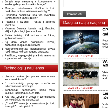
Jungtis tarp smegenų ir kompiuterio –
kokias galimybes ji suteiks žmogui?
Moterys mokslininkės: iššūkiai ir kaip
paskatinti moteris išlikti mokslo kelyje?
Ekspertas paaiškina: kas yra kvantiniai
kompiuteriai ir kam jų reikia?
Fotonika ir lazeriai – raktas į aplinkos
Daugiau naujų naujienų
tvarumą.
Vytautas Getautis: kartais naujų išradimų
GP
idėjos kyla ir bėgiojant stadione.
gal
Fizikai įsitikinę: XXI amžius – tai fotonų
įgalinimo laikmetis.
Robo
Ką daro vienas galingiausių lazerių
sust
pasaulyje, kurį sukūrė lietuviai.
skly
Neuromokslininkas: psichodeliniai grybai
reikšmingai keičia smegenų struktūrą.
Paaiškino, kaip gyvybė yra išvis įmanoma,
2026-08-07 16:27:00
ir gavo Nobelio premiją.
VA
MB
Technologijų naujienos
Viln
dien
Lietuvos laukus jau pjauna autonominiai
apdo
kombainai: kodėl?
5 mažmeninėje prekyboje sparčiausiai
įsitvirtinančios inovacijos.
2026-08-07 16:19:19
Technologijų tendencijos: kokie metai
laukia IT sektoriaus 2024-iais.
Le
Kas yra „VoLTE“ ir „VoWiFi“ technologijos
už
bei kokį iššūkį jos sprendžia?
„ChatGPT“ meluoja ir neraudonuoja: kaip
Verb
išvengti DI melo pinklių?
kont