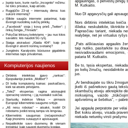
apgaulingas, o pervestų pinigų 
Įspėjo tuos, kurie naršo „Incognito“ režimu:
M. Kutkaitis.
ne toks privatus, kaip atrodo.
Rugpjūčio 23-oji – internautų diena: kas
Nuo DI apgavysčių gali apsaugot
sukūrė internetą?
Išlikite saugūs internete: patarimai, kaip
išvengti nuotolinių sukčių pinklių.
Nors dirbtinis intelektas keiči
išlieka: neskubėkite, tikrinkite
„Facebook“ stoja į kovą prieš „Twitter“: į
rinką žengia „Threads“.
Paprasčiau tariant, niekada ne
Pokyčiai lėktuvų keleiviams – jau nuo kitos
realybėje, net jei virtualus ryšy
savaitės: leis naudoti 5G ryšį.
Staiga atsiradusi „Klaida 404“: kaip jos
„Pats aiškiausias apgaulės žen
išvengti ir atverti norimą svetainę?
taip nutiko, pasitarkite su draug
Jungtinės Karalystės būstuose gigabitinis
nesivadovaudami emocijomis, o
internetas taps privalomas.
pataria M. Kutkaitis.
Kompiuterijos naujienos
Be to, tęsia ekspertas, niekad
po kelių žinučių, nesidalinkite 
jus.
Dirbtinis intelektas įgavo „rankas“:
išpopuliarėjo įrankis „Moltbot“?
„Ar bendraujate su tikru žmogumi,
DI kelia kompiuterių kainas: paskaičiavo,
įkelti iš pašnekovo gautą tekst
kiek tai atsieis pirkėjams.
skambučių atveju atkreipkite dė
„Tele2“ ekspertas ragina atsinaujinti
operacinę sistemą – į ją nusitaikė sukčiai.
mirksėjimą, vaizdo „trūkčioj
apšvietimą ar šešėlius“, – pabrė
Startuolių indekse Vilnius – pirmasis
Europoje kibernetinio saugumo srityje.
„Aš nesu robotas“ – atsakė, kodėl DI
Jei apgaulę perpratote per vėlai
robotams įveikti testą tampa vis lengviau.
Bet kokiu atveju, visada pravers
Kibernetinis saugumas (ne)apsimoka?
niekada neturėtų virsti prašymu 
Kaip įmonėms sutaupyti ir apsisaugoti.
Nepatikėkite savo duomenų tik vienam
įrenginiui: kaip saugoti duomenų kopijas.