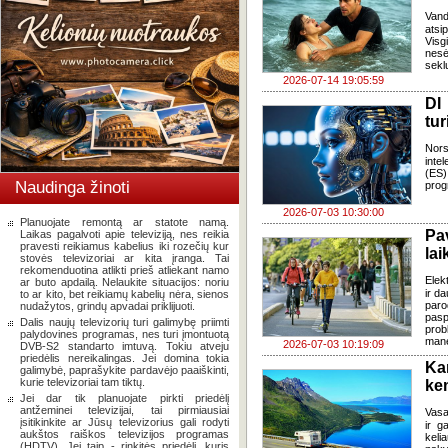
Van
atsi
Visg
nes
seklu
2026-07-14 19:05:59
DI
tur
Nors
inte
(ES)
Naudinga žinoti
prog
2026-07-03 10:30:00
Planuojate remontą ar statote namą.
Pa
Laikas pagalvoti apie televiziją, nes reikia
pravesti reikiamus kabelius iki rozečių kur
lai
stovės televizoriai ar kita įranga. Tai
rekomenduotina atlikti prieš atliekant namo
Elek
ar buto apdailą. Nelaukite situacijos: noriu
ir d
to ar kito, bet reikiamų kabelių nėra, sienos
paro
nudažytos, grindų apvadai priklijuoti.
pasp
Dalis naujų televizorių turi galimybę priimti
prob
palydovines programas, nes turi įmontuotą
mane
2026-07-03 10:19:09
DVB-S2 standarto imtuvą. Tokiu atveju
priedėlis nereikalingas. Jei domina tokia
Ka
galimybė, paprašykite pardavėjo paaiškinti,
kurie televizoriai tam tiktų.
ke
Jei dar tik planuojate pirkti priedėlį
antžeminei televizijai, tai pirmiausiai
Vasa
įsitikinkite ar Jūsų televizorius gali rodyti
ir g
aukštos raiškos televizijos programas
keli
(HDTV). Jei taip - rinkitės priedėlį, kuris