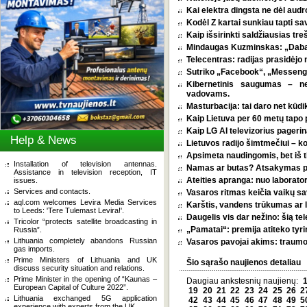
Kai elektra dingsta ne dėl audro
Kodėl Z kartai sunkiau tapti s
Kaip išsirinkti saldžiausias tr
Mindaugas Kuzminskas: „Dabar 
Telecentras: radijas prasidėjo n
Sutriko „Facebook“, „Messenge
Kibernetinis saugumas – n
vadovams.
Masturbacija: tai daro net kūdik
Kaip Lietuva per 60 metų tapo p
Kaip LG AI televizorius pagerina
Help & News
Lietuvos radijo šimtmečiui – k
Apsimeta naudingomis, bet iš t
Installation of television antennas.
Namas ar butas? Atsakymas pri
Assistance in television reception, IT
Ateities apranga: nuo laborator
issues.
Services and contacts.
Vasaros ritmas keičia vaikų sa
aql.com welcomes Levira Media Services
Karštis, vandens trūkumas ar l
to Leeds: 'Tere Tulemast Levira!'.
Daugelis vis dar nežino: šią tel
Tricolor “protects satellite broadcasting in
„Pamatai“: premija atiteko tyri
Russia”.
Lithuania completely abandons Russian
Vasaros pavojai akims: traumos
gas imports.
Prime Ministers of Lithuania and UK
Šio sąrašo naujienos detaliau
discuss security situation and relations.
Prime Minister in the opening of “Kaunas –
Daugiau ankstesnių naujienų:
European Capital of Culture 2022”.
19
20
21
22
23
24
25
26
2
Lithuania exchanged 5G application
42
43
44
45
46
47
48
49
5
experience with experts from the UK.