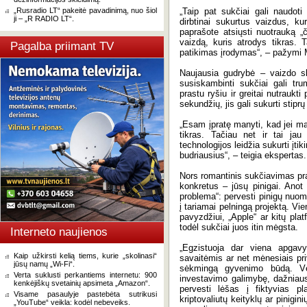
„Rusradio LT“ pakeitė pavadinimą, nuo šiol
„Taip pat sukčiai gali naudoti
ji – „R RADIO LT“.
dirbtinai sukurtus vaizdus, kuri
paprašote atsiųsti nuotrauką „č
vaizdą, kuris atrodys tikras. 
Pagalba priimant TV
patikimas įrodymas“, – pažymi M
Naujausia gudrybė – vaizdo sk
susiskambinti sukčiai gali tru
prastu ryšiu ir greitai nutraukt
sekundžių, jis gali sukurti stipr
„Esam įpratę manyti, kad jei m
tikras. Tačiau net ir tai ja
technologijos leidžia sukurti įt
budriausius“, – teigia ekspertas.
Nors romantinis sukčiavimas pras
konkretus – jūsų pinigai. Anot
problema“: pervesti pinigų nuoma
į tariamai pelningą projektą. Vi
pavyzdžiui, „Apple“ ar kitų pla
todėl sukčiai juos itin mėgsta.
Interneto naujienos
„Egzistuoja dar viena apgav
Kaip užkirsti kelią tiems, kurie „skolinasi“
savaitėmis ar net mėnesiais priv
jūsų namų „Wi-Fi“.
sėkmingą gyvenimo būdą. Vėlia
Verta suklusti perkantiems internetu: 900
investavimo galimybę, dažniausi
kenkėjiškų svetainių apsimeta „Amazon“.
pervesti lėšas į fiktyvias p
Visame pasaulyje pastebėta sutrikusi
kriptovaliutų keityklų ar pinigi
„YouTube“ veikla: kodėl nebeveiks.