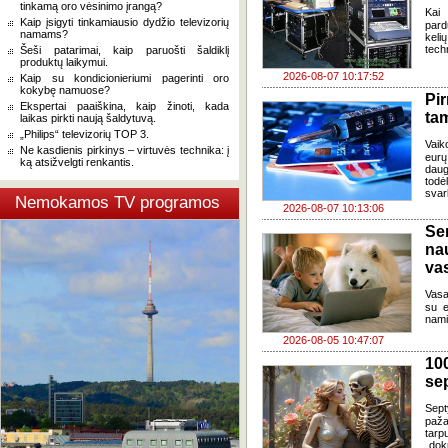
tinkamą oro vėsinimo įrangą?
Kai
Kaip įsigyti tinkamiausio dydžio televizorių
pard
namams?
keli
tech
Šeši patarimai, kaip paruošti šaldiklį
produktų laikymui.
2026-08-07 10:17:52
Kaip su kondicionieriumi pagerinti oro
kokybę namuose?
Pi
Ekspertai paaiškina, kaip žinoti, kada
ta
laikas pirkti naują šaldytuvą.
„Philips“ televizorių TOP 3.
Vaik
Ne kasdienis pirkinys – virtuvės technika: į
eurų
ką atsižvelgti renkantis.
daug
todė
svar
Nemokamos TV programos
2026-08-07 10:13:06
Se
na
va
Vasa
su e
nami
2026-08-05 10:47:07
100
se
Sept
paža
tarp
„dok