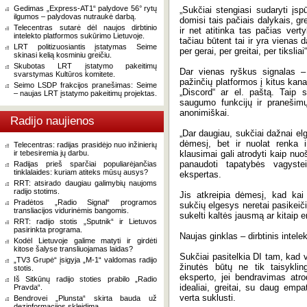
Gedimas „Express-AT1“ palydove 56° rytų
„Sukčiai stengiasi sudaryti įs
ilgumos – palydovas nutraukė darbą.
domisi tais pačiais dalykais, gr
Telecentras sutarė dėl naujos dirbtinio
ir net atitinka tas pačias vert
intelekto platformos sukūrimo Lietuvoje.
tačiau būtent tai ir yra vienas
LRT politizuosiantis įstatymas Seime
per gerai, per greitai, per tiksli
skinasi kelią kosminiu greičiu.
Skubotas LRT įstatymo pakeitimų
Dar vienas ryškus signalas –
svarstymas Kultūros komitete.
pažinčių platformos į kitus kana
Seimo LSDP frakcijos pranešimas: Seime
„Discord“ ar el. paštą. Taip 
– naujas LRT įstatymo pakeitimų projektas.
saugumo funkcijų ir pranešim
anonimiškai.
Radijo naujienos
„Dar daugiau, sukčiai dažnai elgia
dėmesį, bet ir nuolat renka 
Telecentras: radijas prasidėjo nuo inžinierių
ir tebesiremia jų darbu.
klausimai gali atrodyti kaip nu
panaudoti tapatybės vagystei
Radijas prieš sparčiai populiarėjančias
tinklalaides: kuriam atiteks mūsų ausys?
ekspertas.
RRT: atsirado daugiau galimybių naujoms
radijo stotims.
Jis atkreipia dėmesį, kad kai
Pradėtos „Radio Signal“ programos
sukčių elgesys neretai pasikeičia
transliacijos vidurinėmis bangomis.
sukelti kaltės jausmą ar kitaip 
RRT: radijo stotis „Sputnik“ ir Lietuvos
pasirinkta programa.
Naujas ginklas – dirbtinis intele
Kodėl Lietuvoje galime matyti ir girdėti
kitose šalyse transliuojamas laidas?
Sukčiai pasitelkia DI tam, kad
„TV3 Grupė“ įsigyja „M-1“ valdomas radijo
žinutės būtų ne tik taisykli
stotis.
eksperto, jei bendravimas atr
Iš Sitkūnų radijo stoties prabilo „Radio
idealiai, greitai, su daug emp
Pravda“.
verta suklusti.
Bendrovei „Plunsta“ skirta bauda už
dezinformacijos skleidimą.