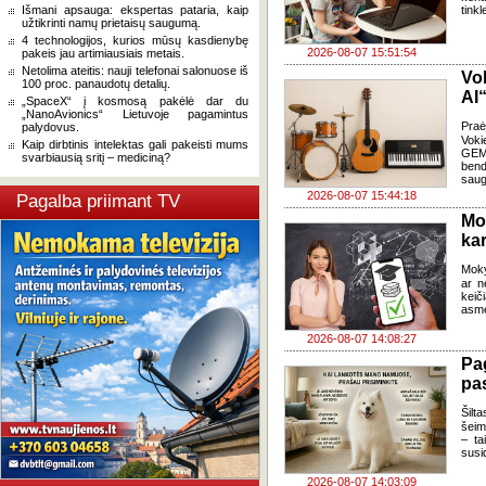
Išmani apsauga: ekspertas pataria, kaip
tink
užtikrinti namų prietaisų saugumą.
4 technologijos, kurios mūsų kasdienybę
2026-08-07 15:51:54
pakeis jau artimiausiais metais.
Netolima ateitis: nauji telefonai salonuose iš
Vo
100 proc. panaudotų detalių.
AI“
„SpaceX“ į kosmosą pakėlė dar du
„NanoAvionics“ Lietuvoje pagamintus
Pra
palydovus.
Voki
Kaip dirbtinis intelektas gali pakeisti mums
GEMA
svarbiausią sritį – mediciną?
bend
saug
2026-08-07 15:44:18
Pagalba priimant TV
Mo
kar
Moky
ar n
keič
asme
2026-08-07 14:08:27
Pa
pas
Šilta
šeim
– ta
susi
2026-08-07 14:03:09