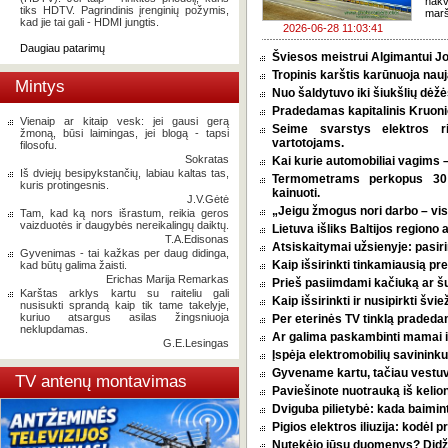
nakv
tiks HDTV. Pagrindinis įrenginių požymis,
marš
kad jie tai gali - HDMI jungtis.
2026-06-28 11:03:41
Daugiau patarimų
Šviesos meistrui Algimantui Jo
Tropinis karštis karūnuoja nauj
Mintys
Nuo šaldytuvo iki šiukšlių dėž
Pradedamas kapitalinis Kruoni
Vienaip ar kitaip vesk: jei gausi gerą
Seime svarstys elektros r
žmoną, būsi laimingas, jei blogą - tapsi
vartotojams.
filosofu.
Sokratas
Kai kurie automobiliai vagims –
Iš dviejų besipykstančių, labiau kaltas tas,
Termometrams perkopus 30 l
kuris protingesnis.
kainuoti.
J.V.Gėtė
„Jeigu žmogus nori darbo – vi
Tam, kad ką nors išrastum, reikia geros
vaizduotės ir daugybės nereikalingų daiktų.
Lietuva išliks Baltijos regiono 
T.A.Edisonas
Atsiskaitymai užsienyje: pasirin
Gyvenimas - tai kažkas per daug didinga,
Kaip išsirinkti tinkamiausią p
kad būtų galima žaisti.
Erichas Marija Remarkas
Prieš pasiimdami kačiuką ar šuni
Karštas arklys kartu su raiteliu gali
Kaip išsirinkti ir nusipirkti šv
nusisukti sprandą kaip tik tame takelyje,
kuriuo atsargus asilas žingsniuoja
Per eterinės TV tinklą pradeda
neklupdamas.
Ar galima paskambinti mamai i
G.E.Lesingas
Įspėja elektromobilių savininkus
Gyvename kartu, tačiau vestu
TV antenų montavimas
Paviešinote nuotrauką iš kelio
Dviguba pilietybė: kada baimint
Pigios elektros iliuzija: kodėl
Nutekėjo jūsų duomenys? Didžia