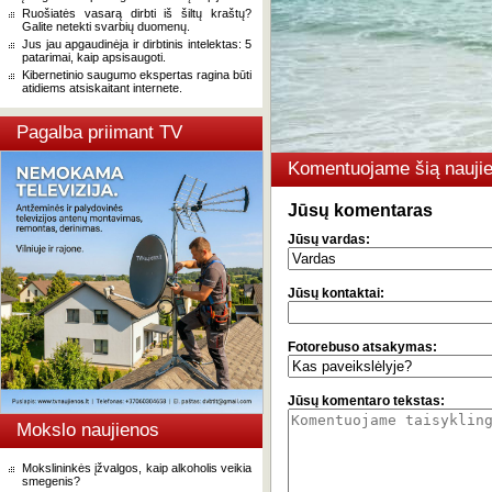
Ruošiatės vasarą dirbti iš šiltų kraštų?
Galite netekti svarbių duomenų.
Jus jau apgaudinėja ir dirbtinis intelektas: 5
patarimai, kaip apsisaugoti.
Kibernetinio saugumo ekspertas ragina būti
atidiems atsiskaitant internete.
Pagalba priimant TV
Komentuojame šią naujie
Jūsų komentaras
Jūsų vardas:
Jūsų kontaktai:
Fotorebuso atsakymas:
Jūsų komentaro tekstas:
Mokslo naujienos
Mokslininkės įžvalgos, kaip alkoholis veikia
smegenis?