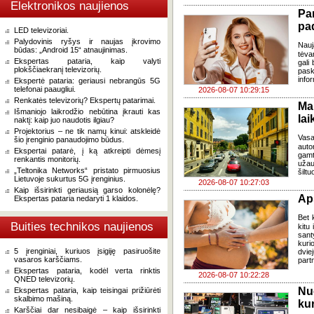
Elektronikos naujienos
Pa
pa
LED televizoriai.
Palydovinis ryšys ir naujas įkrovimo
Nauj
būdas: „Android 15“ atnaujinimas.
tėva
Ekspertas pataria, kaip valyti
gali
plokščiaekranį televizorių.
pask
infor
Ekspertė pataria: geriausi nebrangūs 5G
telefonai paaugliui.
2026-08-07 10:29:15
Renkatės televizorių? Ekspertų patarimai.
Ma
Išmaniojo laikrodžio nebūtina įkrauti kas
lai
naktį: kaip juo naudotis ilgiau?
Projektorius – ne tik namų kinui: atskleidė
Vasa
šio įrenginio panaudojimo būdus.
auto
Ekspertai patarė, į ką atkreipti dėmesį
gamt
renkantis monitorių.
užau
„Teltonika Networks“ pristato pirmuosius
šiltu
Lietuvoje sukurtus 5G įrenginius.
2026-08-07 10:27:03
Kaip išsirinkti geriausią garso kolonėlę?
Ap
Ekspertas pataria nedaryti 1 klaidos.
Bet k
Buities technikos naujienos
kitu 
sant
kuri
5 įrenginiai, kuriuos įsigiję pasiruošite
dvi
vasaros karščiams.
part
Ekspertas pataria, kodėl verta rinktis
2026-08-07 10:22:28
QNED televizorių.
Nu
Ekspertas pataria, kaip teisingai prižiūrėti
skalbimo mašiną.
kur
Karščiai dar nesibaigė – kaip išsirinkti