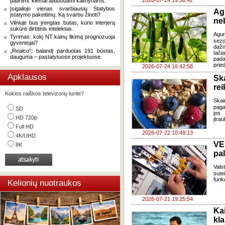
2026-07-24 19:30:42
patirtimi: kiemai atiduodami kaimynams.
Įsigaliojo vienas svarbiausių Statybos
Ag
įstatymo pakeitimų. Ką svarbu žinoti?
ne
Vilniuje bus įrengtas butas, kurio interjerą
sukūrė dirbtinis intelektas.
Agur
Tyrimas: kokį NT kainų likimą prognozuoja
sezo
gyventojai?
dažn
„Realco“: balandį parduotas 191 būstas,
tači
dauguma – pastatytuose projektuose.
pada
pried
2026-07-24 16:42:58
Apklausos
Sk
re
Kokios raiškos televizorių turite?
Skai
paga
SD
jos 
HD 720p
įtra
Full HD
2026-07-22 10:49:13
4K/UHD
VE
8K
pa
Vals
sute
funk
Kelionių nuotraukos
2026-07-21 19:25:54
Ka
kl