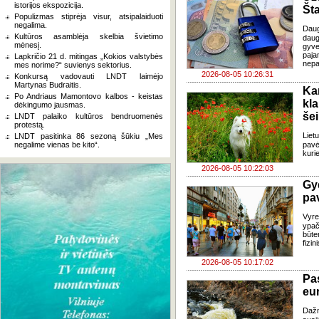
istorijos ekspozicija.
Šta
Populizmas stiprėja visur, atsipalaiduoti
negalima.
Dau
Kultūros asamblėja skelbia švietimo
daug
mėnesį.
gyve
paja
Lapkričio 21 d. mitingas „Kokios valstybės
nepa
mes norime?“ suvienys sektorius.
2026-08-05 10:26:31
Konkursą vadovauti LNDT laimėjo
Martynas Budraitis.
Ka
Po Andriaus Mamontovo kalbos - keistas
kl
dėkingumo jausmas.
še
LNDT palaiko kultūros bendruomenės
protestą.
Liet
LNDT pasitinka 86 sezoną šūkiu „Mes
negalime vienas be kito“.
pavė
kuri
2026-08-05 10:22:03
Gy
pa
Vyre
ypač
būte
fizi
2026-08-05 10:17:02
Pa
eu
Daž