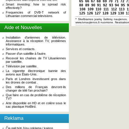
65
66
67
68
69
70
71
72
7
Smart investing: how to spread risk
88
89
90
91
92
93
94
95
9
effectively?
108
109
110
111
112
113
1
Frequencies of DVB-T network of
125
126
127
128
129
130
1
Lithuanian commercial televisions.
* Skelbiamos įvairių šaltinių naujienos,
www.tvnaujienos.lt nuomone. Neatsakom
Aide et Nouvelles
Installation d'antennes de télévision.
Assistance à la réception TV, problèmes
informatiques.
Services et contacts.
Passer d'un satellite à l'autre.
Recevoir les chaines de TV Lituaniennes
par satellite.
Télévision par satellite.
La cigarette électronique bannie des
avions aux États-Unis.
Paris et Londres investissent gros dans
les drones de combat .
Des millions de Français devront-ils
changer de télé l'an prochain?
Que faire en cas de problème de réception
TV?
Arte disponible en HD et en colère sous le
sac plastique HotBird.
Reklama
Čia gali būti Jūsų reklama / kainos