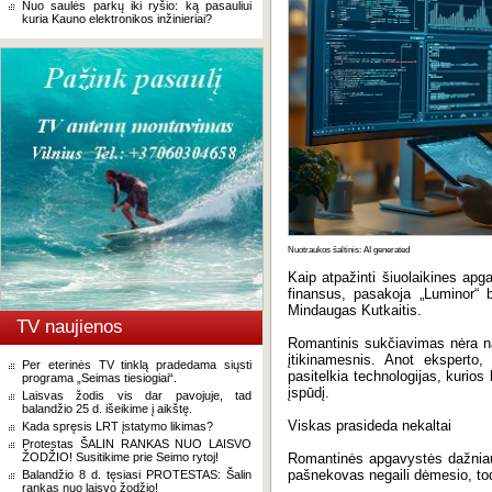
Nuo saulės parkų iki ryšio: ką pasauliui
kuria Kauno elektronikos inžinieriai?
Nuotraukos šaltinis: AI generated
Kaip atpažinti šiuolaikines apg
finansus, pasakoja „Luminor“
Mindaugas Kutkaitis.
TV naujienos
Romantinis sukčiavimas nėra na
įtikinamesnis. Anot eksperto, 
Per eterinės TV tinklą pradedama siųsti
pasitelkia technologijas, kurios
programa „Seimas tiesiogiai“.
įspūdį.
Laisvas žodis vis dar pavojuje, tad
balandžio 25 d. išeikime į aikštę.
Viskas prasideda nekaltai
Kada spręsis LRT įstatymo likimas?
Protestas ŠALIN RANKAS NUO LAISVO
ŽODŽIO! Susitikime prie Seimo rytoj!
Romantinės apgavystės dažniaus
pašnekovas negaili dėmesio, todė
Balandžio 8 d. tęsiasi PROTESTAS: Šalin
rankas nuo laisvo žodžio!