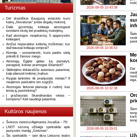
moky
Turizmas
2026-08-05 10:43:38
J
Dėl drastiškai išaugusių aviacinio kuro
su
kainų „Novaturas“ įveda degalų mokestį.
in
Dalis gyventojų keliauja atostogauti
turėdami skolų bei pradelstų mokėjimų.
Šia
Kad atostogos neapkarstų: 5 apgavystės
stud
keliaujant.
pasi
Amžiui nepavaldus kelionių troškimas: kur
dažniausiai keliauja senjorai?
2026-08-05 10:36:53
Kirenija – uostamiestis, kuris padės sielą
Me
prikelti iš žiemos miego.
ko
Atostogų Egipte gidas: ką pamatyti,
paragauti, kokias pramogas išbandyti?
Dar 
Slidinėjimo tinklaraščio autoriaus patarimai,
med
kaip planuoti kelionę į kalnus.
med
Rygoje lankėtės tik praėjusiais metais? 8
eiga
naujienos paskatins ten sugrįžti.
Atostogas lietuviai planuoja ir rudenį: kas
2026-08-05 10:32:38
lemia jų pasirinkimą?
Oro
Į gražiausias Skandinavijos vietas –
kemperiu? Keli naudingi patarimai.
pri
Šiem
Kultūros naujienos
temp
karš
temp
Šviesos meistrui Algimantui Jovaišai – 75!
LNDT sezoną užbaigs spektakliu apie
2026-08-05 10:29:01
jaunystės maniją „Geismas“.
Už
Šis spektaklis – tam tikra Lietuvos teatro