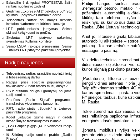
Balandžio 8 d. tęsiasi PROTESTAS: Šalin
Radijo bangos sunkiai prasi
rankas nuo laisvo žodžio!
„nemėgsta“ betono, metalo ir gr
Gedimas „Express-AT1“ palydove 56° rytų
požeminės automobilių aikštel
ilgumos – palydovas nutraukė darbą.
kliūčių tarp telefono ir ryšio
Telecentras sutarė dėl naujos dirbtinio
reiškinys, su kuriuo susiduria
intelekto platformos sukūrimo Lietuvoje.
Rauba, „Bitė Lietuva“ technologij
LRT politizuosiantis įstatymas Seime
skinasi kelią kosminiu greičiu.
Anot jo, liftuose signalą labia
Skubotas LRT įstatymo pakeitimų
automobilių aikštelėse – storos
svarstymas Kultūros komitete.
patalpų. Tokiose erdvėse nutrū
Seimo LSDP frakcijos pranešimas: Seime
– naujas LRT įstatymo pakeitimų projektas.
nesaugumo jausmą.
Vis dėlto techniniai sprendima
Radijo naujienos
didesniuose objektuose vis d
kurios signalą paskirsto pastato
Telecentras: radijas prasidėjo nuo inžinierių
ir tebesiremia jų darbu.
„Pastatuose, liftuose ar pože
Radijas prieš sparčiai populiarėjančias
įrengti vidines antenas ir prie j
tinklalaides: kuriam atiteks mūsų ausys?
Taip užtikrinamas stabilus 4G ry
RRT: atsirado daugiau galimybių naujoms
kartos sprendimai – pastato vi
radijo stotims.
Fi“ prieigos taškus, kurie užtikr
Pradėtos „Radio Signal“ programos
M. Rauba.
transliacijos vidurinėmis bangomis.
RRT: radijo stotis „Sputnik“ ir Lietuvos
Tokie sprendimai dažniausiai d
pasirinkta programa.
nes reikalinga papildoma infr
Kodėl Lietuvoje galime matyti ir girdėti
energinės klasės pastatams.
kitose šalyse transliuojamas laidas?
„TV3 Grupė“ įsigyja „M-1“ valdomas radijo
stotis.
„Įprastai mobilusis ryšys vei
pastato viduje sklinda skirtin
Iš Sitkūnų radijo stoties prabilo „Radio
Pravda“.
A++ energinės klasės gyvenamu