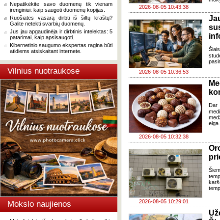
Nepatikėkite savo duomenų tik vienam
2026-08-05 10:43:38
įrenginiui: kaip saugoti duomenų kopijas.
J
Ruošiatės vasarą dirbti iš šiltų kraštų?
Galite netekti svarbių duomenų.
su
Jus jau apgaudinėja ir dirbtinis intelektas: 5
in
patarimai, kaip apsisaugoti.
Kibernetinio saugumo ekspertas ragina būti
Šia
atidiems atsiskaitant internete.
stud
pasi
Vilnius nuotraukose
2026-08-05 10:36:53
Me
ko
Dar 
med
med
eiga
2026-08-05 10:32:38
Oro
pri
Šiem
temp
karš
temp
2026-08-05 10:29:01
Mokslo naujienos
Už