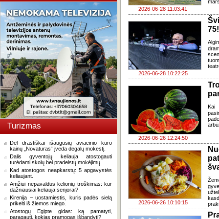
marš
2026-06-28 11:03:41
Šv
75!
Algi
dram
sce
tuom
teat
2026-06-28 10:22:25
Tr
pa
Kai 
pasi
pade
Turizmas
arbū
2026-06-26 12:24:50
Dėl drastiškai išaugusių aviacinio kuro
Nu
kainų „Novaturas“ įveda degalų mokestį.
Dalis gyventojų keliauja atostogauti
pa
turėdami skolų bei pradelstų mokėjimų.
šv
Kad atostogos neapkarstų: 5 apgavystės
keliaujant.
Žem
Amžiui nepavaldus kelionių troškimas: kur
gyve
dažniausiai keliauja senjorai?
užte
Kirenija – uostamiestis, kuris padės sielą
kasd
2026-06-26 10:10:15
prikelti iš žiemos miego.
prak
Atostogų Egipte gidas: ką pamatyti,
Pr
paragauti, kokias pramogas išbandyti?