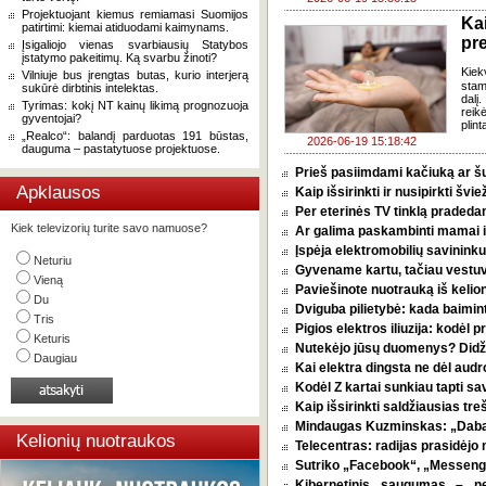
Projektuojant kiemus remiamasi Suomijos
Ka
patirtimi: kiemai atiduodami kaimynams.
pr
Įsigaliojo vienas svarbiausių Statybos
įstatymo pakeitimų. Ką svarbu žinoti?
Kiek
Vilniuje bus įrengtas butas, kurio interjerą
stam
sukūrė dirbtinis intelektas.
dalį
Tyrimas: kokį NT kainų likimą prognozuoja
reik
gyventojai?
plint
„Realco“: balandį parduotas 191 būstas,
2026-06-19 15:18:42
dauguma – pastatytuose projektuose.
Prieš pasiimdami kačiuką ar šuni
Apklausos
Kaip išsirinkti ir nusipirkti šv
Per eterinės TV tinklą pradeda
Kiek televizorių turite savo namuose?
Ar galima paskambinti mamai i
Įspėja elektromobilių savininkus
Neturiu
Gyvename kartu, tačiau vestu
Vieną
Paviešinote nuotrauką iš kelio
Du
Dviguba pilietybė: kada baimint
Tris
Pigios elektros iliuzija: kodėl
Keturis
Nutekėjo jūsų duomenys? Didžia
Daugiau
Kai elektra dingsta ne dėl audro
Kodėl Z kartai sunkiau tapti s
Kaip išsirinkti saldžiausias tr
Mindaugas Kuzminskas: „Dabar 
Kelionių nuotraukos
Telecentras: radijas prasidėjo n
Sutriko „Facebook“, „Messenge
Kibernetinis saugumas – n