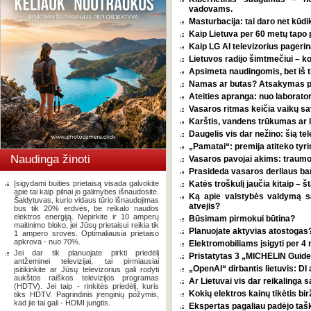
vadovams.
Masturbacija: tai daro net kūdik
Kaip Lietuva per 60 metų tapo p
Kaip LG AI televizorius pagerina
Lietuvos radijo šimtmečiui – k
Apsimeta naudingomis, bet iš t
Namas ar butas? Atsakymas pri
Ateities apranga: nuo laborator
Vasaros ritmas keičia vaikų sa
Karštis, vandens trūkumas ar l
Daugelis vis dar nežino: šią tel
„Pamatai“: premija atiteko tyri
Naudinga žinoti
Vasaros pavojai akims: traumos
Prasideda vasaros derliaus ba
Įsigydami buities prietaisą visada galvokite
Katės troškulį jaučia kitaip – 
apie tai kaip pilnai jo galimybes išnaudosite.
Ką apie valstybės valdymą 
Šaldytuvas, kurio vidaus tūrio išnaudojimas
atvejis?
bus tik 20% erdvės, be reikalo naudos
elektros energiją. Nepirkite ir 10 amperų
Būsimam pirmokui būtina?
maitinimo bloko, jei Jūsų prietaisui reikia tik
Planuojate aktyvias atostogas? 
1 ampero srovės. Optimaliausia prietaiso
apkrova - nuo 70%.
Elektromobiliams įsigyti per 4
Jei dar tik planuojate pirkti priedėlį
Pristatytas 3 „MICHELIN Guide 
antžeminei televizijai, tai pirmiausiai
„OpenAI“ dirbantis lietuvis: D
įsitikinkite ar Jūsų televizorius gali rodyti
aukštos raiškos televizijos programas
Ar Lietuvai vis dar reikalinga 
(HDTV). Jei taip - rinkitės priedėlį, kuris
Kokių elektros kainų tikėtis bi
tiks HDTV. Pagrindinis įrenginių požymis,
kad jie tai gali - HDMI jungtis.
Ekspertas pagaliau padėjo tašką