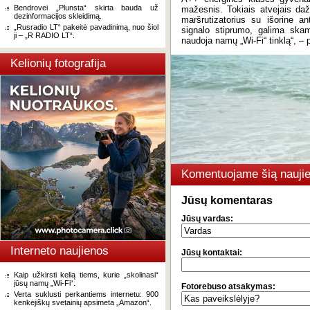
Bendrovei „Plunsta“ skirta bauda už
mažesnis. Tokiais atvejais daž
dezinformacijos skleidimą.
maršrutizatorius su išorine 
„Rusradio LT“ pakeitė pavadinimą, nuo šiol
signalo stiprumo, galima skam
ji – „R RADIO LT“.
naudoja namų „Wi-Fi“ tinklą“, – 
Kelionių fotografija
Komentuojame šią naujie
Jūsų komentaras
Jūsų vardas:
Interneto naujienos
Jūsų kontaktai:
Kaip užkirsti kelią tiems, kurie „skolinasi“
jūsų namų „Wi-Fi“.
Fotorebuso atsakymas:
Verta suklusti perkantiems internetu: 900
kenkėjiškų svetainių apsimeta „Amazon“.