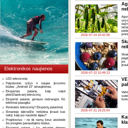
Ag
ne
Agur
sezo
dažn
tači
pada
pried
2026-07-24 16:42:58
Sk
re
Skai
paga
jos 
įtra
Elektronikos naujienos
2026-07-22 10:49:13
LED televizoriai.
VE
Palydovinis ryšys ir naujas įkrovimo
pa
būdas: „Android 15“ atnaujinimas.
Ekspertas pataria, kaip valyti
Vals
plokščiaekranį televizorių.
sute
Ekspertė pataria: geriausi nebrangūs 5G
funk
telefonai paaugliui.
Renkatės televizorių? Ekspertų patarimai.
2026-07-21 19:25:54
Išmaniojo laikrodžio nebūtina įkrauti kas
naktį: kaip juo naudotis ilgiau?
Ka
Projektorius – ne tik namų kinui: atskleidė
kl
šio įrenginio panaudojimo būdus.
Ekspertai patarė, į ką atkreipti dėmesį