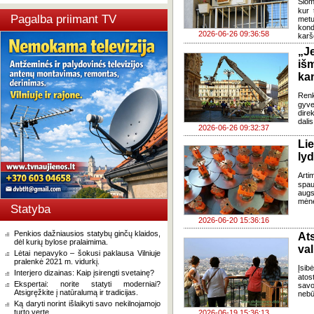
Šiom
kur 
Pagalba priimant TV
metu
kond
2026-06-26 09:36:58
karš
„J
iš
ka
Renk
gyv
dire
dali
2026-06-26 09:32:37
Li
lyd
Arti
spau
augs
mėne
Statyba
2026-06-20 15:36:16
Penkios dažniausios statybų ginčų klaidos,
Ats
dėl kurių bylose pralaimima.
val
Lėtai nepavyko – šokusi paklausa Vilniuje
pralenkė 2021 m. vidurkį.
Įsib
Interjero dizainas: Kaip įsirengti svetainę?
atos
Ekspertai: norite statyti moderniai?
savo
Atsigręžkite į natūralumą ir tradicijas.
nebū
Ką daryti norint išlaikyti savo nekilnojamojo
turto vertę.
2026-06-19 15:36:13