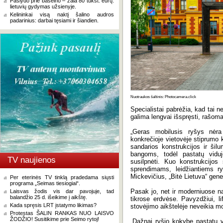
Paslydo prie baseino – žala 80 tūkst. eurų:
lietuvių gydymas užsienyje.
Kelininkai visą naktį šalino audros
padarinius: darbai tęsiami ir šiandien.
Nuotraukos šaltinis: Photocamera.click
Specialistai pabrėžia, kad tai n
galima lengvai išspręsti, rašoma
„Geras mobilusis ryšys nėra
konkrečioje vietovėje stiprumo k
sandarios konstrukcijos ir šil
bangoms, todėl pastatų vid
TV naujienos
susilpnėti. Kuo konstrukcijos
sprendimams, leidžiantiems ry
Mickevičius, „Bitė Lietuva“ gener
Per eterinės TV tinklą pradedama siųsti
programa „Seimas tiesiogiai“.
Pasak jo, net ir moderniuose n
Laisvas žodis vis dar pavojuje, tad
balandžio 25 d. išeikime į aikštę.
tikrose erdvėse. Pavyzdžiui, l
Kada spręsis LRT įstatymo likimas?
stovėjimo aikštelėje neveikia mo
Protestas ŠALIN RANKAS NUO LAISVO
ŽODŽIO! Susitikime prie Seimo rytoj!
„Dažnai ryšio kokybę pastatų vi