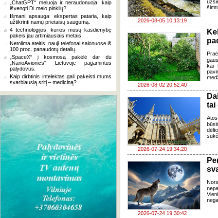
užsi
„ChatGPT“ meluoja ir neraudonuoja: kaip
šimt
išvengti DI melo pinklių?
Išmani apsauga: ekspertas pataria, kaip
2026-08-05 10:13:19
užtikrinti namų prietaisų saugumą.
4 technologijos, kurios mūsų kasdienybę
Ke
pakeis jau artimiausiais metais.
pad
Netolima ateitis: nauji telefonai salonuose iš
100 proc. panaudotų detalių.
Praė
„SpaceX“ į kosmosą pakėlė dar du
gausų
„NanoAvionics“ Lietuvoje pagamintus
kai 
palydovus.
pavi
Kaip dirbtinis intelektas gali pakeisti mums
medž
svarbiausią sritį – mediciną?
2026-08-02 20:52:40
Da
tai
Atos
būsi
dėlt
sukč
2026-07-24 19:34:20
Pe
sv
Nor
nepa
Vien
negal
2026-07-24 19:30:42