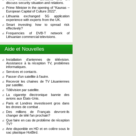
discuss security situation and relations.
Prime Minister in the opening of “Kaunas –
European Capital of Culture 2022”.
Lithuania exchanged 5G application
experience with experts from the UK.
Smart investing: how to spread risk
effectively?
Frequencies of DVB-T network of
Lithuanian commercial televisions.
Aide et Nouvelles
Installation d'antennes de télévision.
Assistance à la réception TV, problèmes
informatiques.
Services et contacts.
Passer d'un satellite à l'autre.
Recevoir les chaines de TV Lituaniennes
par satellite.
Télévision par satellite.
La cigarette électronique bannie des
avions aux États-Unis.
Paris et Londres investissent gros dans
les drones de combat .
Des millions de Français devront-ils
changer de télé l'an prochain?
Que faire en cas de problème de réception
TV?
Arte disponible en HD et en colère sous le
sac plastique HotBird.