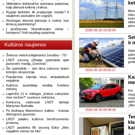
ke
Slidinėjimo tinklaraščio autoriaus patarimai,
kaip planuoti kelionę į kalnus.
Ben
Rygoje lankėtės tik praėjusiais metais? 8
hidr
naujienos paskatins ten sugrįžti.
ketv
Atostogas lietuviai planuoja ir rudenį: kas
elek
lemia jų pasirinkimą?
paru
Į gražiausias Skandinavijos vietas –
2026-06-26 10:00:04
kemperiu? Keli naudingi patarimai.
Se
ir 
Kultūros naujienos
Sei
pake
Šviesos meistrui Algimantui Jovaišai – 75!
mode
LNDT sezoną užbaigs spektakliu apie
grei
jaunystės maniją „Geismas“.
Šis spektaklis – tam tikra Lietuvos teatro
2026-06-26 09:55:27
istorijos ekspozicija.
Ka
Populizmas stiprėja visur, atsipalaiduoti
negalima.
med
Kultūros asamblėja skelbia švietimo
mėnesį.
Kol 
Lapkričio 21 d. mitingas „Kokios valstybės
saug
mes norime?“ suvienys sektorius.
sis
dažn
Konkursą vadovauti LNDT laimėjo
„Mer
Martynas Budraitis.
2026-06-26 09:39:49
Po Andriaus Mamontovo kalbos - keistas
dėkingumo jausmas.
Te
LNDT palaiko kultūros bendruomenės
kl
protestą.
kai
LNDT pasitinka 86 sezoną šūkiu „Mes
negalime vienas be kito“.