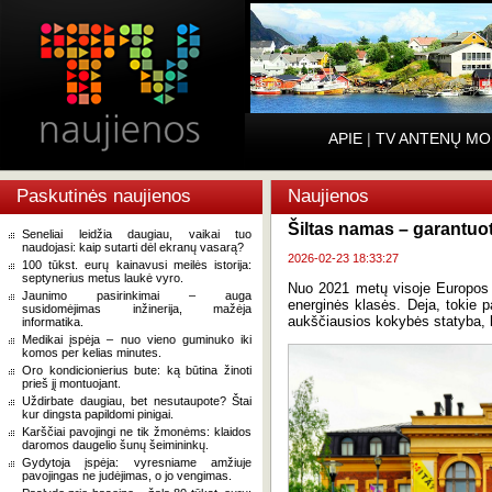
APIE
|
TV ANTENŲ MO
Paskutinės naujienos
Naujienos
Šiltas namas – garantuo
Seneliai leidžia daugiau, vaikai tuo
naudojasi: kaip sutarti dėl ekranų vasarą?
2026-02-23 18:33:27
100 tūkst. eurų kainavusi meilės istorija:
septynerius metus laukė vyro.
Nuo 2021 metų visoje Europos S
Jaunimo pasirinkimai – auga
energinės klasės. Deja, tokie pa
susidomėjimas inžinerija, mažėja
aukščiausios kokybės statyba, be
informatika.
Medikai įspėja – nuo vieno guminuko iki
komos per kelias minutes.
Oro kondicionierius bute: ką būtina žinoti
prieš jį montuojant.
Uždirbate daugiau, bet nesutaupote? Štai
kur dingsta papildomi pinigai.
Karščiai pavojingi ne tik žmonėms: klaidos
daromos daugelio šunų šeimininkų.
Gydytoja įspėja: vyresniame amžiuje
pavojingas ne judėjimas, o jo vengimas.