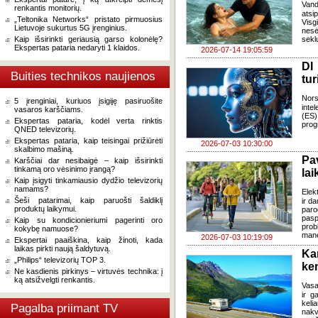
Van
renkantis monitorių.
atsi
„Teltonika Networks“ pristato pirmuosius
Visg
Lietuvoje sukurtus 5G įrenginius.
nes
Kaip išsirinkti geriausią garso kolonėlę?
seklu
Ekspertas pataria nedaryti 1 klaidos.
2026-07-14 19:05:59
DI
Buities technikos naujienos
tur
Nors
5 įrenginiai, kuriuos įsigiję pasiruošite
inte
vasaros karščiams.
(ES)
Ekspertas pataria, kodėl verta rinktis
prog
QNED televizorių.
Ekspertas pataria, kaip teisingai prižiūrėti
2026-07-03 10:30:00
skalbimo mašiną.
Pa
Karščiai dar nesibaigė – kaip išsirinkti
tinkamą oro vėsinimo įrangą?
lai
Kaip įsigyti tinkamiausio dydžio televizorių
namams?
Elek
Šeši patarimai, kaip paruošti šaldiklį
ir d
produktų laikymui.
paro
pasp
Kaip su kondicionieriumi pagerinti oro
prob
kokybę namuose?
mane
2026-07-03 10:19:09
Ekspertai paaiškina, kaip žinoti, kada
laikas pirkti naują šaldytuvą.
Ka
„Philips“ televizorių TOP 3.
ke
Ne kasdienis pirkinys – virtuvės technika: į
ką atsižvelgti renkantis.
Vasa
ir g
keli
Pagalba priimant TV
nakv