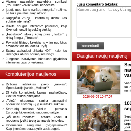
Visame pasaulyje pastebėta sutrikusi
Jūsų komentaro tekstas:
„YouTube“ veikla: kodėl nebeveiks.
Įspėjo tuos, kurie naršo „Incognito“ režimu:
ne toks privatus, kaip atrodo.
Rugpjūčio 23-oji – internautų diena: kas
sukūrė internetą?
Išlikite saugūs internete: patarimai, kaip
išvengti nuotolinių sukčių pinklių.
„Facebook“ stoja į kovą prieš „Twitter“: į
rinką žengia „Threads“.
Pokyčiai lėktuvų keleiviams – jau nuo kitos
savaitės: leis naudoti 5G ryšį.
Staiga atsiradusi „Klaida 404“: kaip jos
išvengti ir atverti norimą svetainę?
Daugiau naujų naujienų
Jungtinės Karalystės būstuose gigabitinis
internetas taps privalomas.
Se
na
Kompiuterijos naujienos
va
Vasa
Dirbtinis intelektas įgavo „rankas“:
su e
išpopuliarėjo įrankis „Moltbot“?
nami
DI kelia kompiuterių kainas: paskaičiavo,
kiek tai atsieis pirkėjams.
2026-08-05 10:47:07
„Tele2“ ekspertas ragina atsinaujinti
100
operacinę sistemą – į ją nusitaikė sukčiai.
se
Startuolių indekse Vilnius – pirmasis
Europoje kibernetinio saugumo srityje.
Sept
„Aš nesu robotas“ – atsakė, kodėl DI
paža
robotams įveikti testą tampa vis lengviau.
tarp
Kibernetinis saugumas (ne)apsimoka?
„dok
Kaip įmonėms sutaupyti ir apsisaugoti.
moky