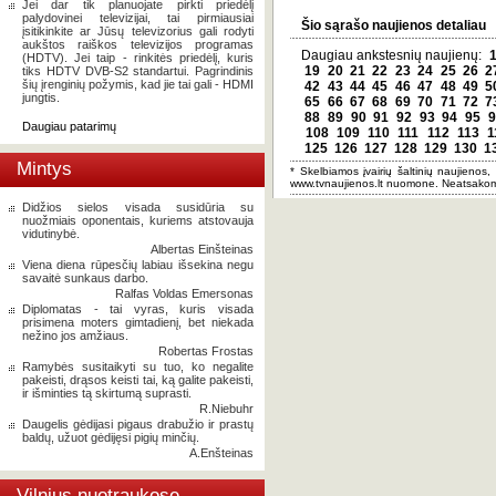
Jei dar tik planuojate pirkti priedėlį
palydovinei televizijai, tai pirmiausiai
Šio sąrašo naujienos detaliau
įsitikinkite ar Jūsų televizorius gali rodyti
aukštos raiškos televizijos programas
Daugiau ankstesnių naujienų:
(HDTV). Jei taip - rinkitės priedėlį, kuris
19
20
21
22
23
24
25
26
2
tiks HDTV DVB-S2 standartui. Pagrindinis
šių įrenginių požymis, kad jie tai gali - HDMI
42
43
44
45
46
47
48
49
5
jungtis.
65
66
67
68
69
70
71
72
7
88
89
90
91
92
93
94
95
9
Daugiau patarimų
108
109
110
111
112
113
1
125
126
127
128
129
130
1
Mintys
* Skelbiamos įvairių šaltinių naujienos,
www.tvnaujienos.lt nuomone. Neatsakom
Didžios sielos visada susidūria su
nuožmiais oponentais, kuriems atstovauja
vidutinybė.
Albertas Einšteinas
Viena diena rūpesčių labiau išsekina negu
savaitė sunkaus darbo.
Ralfas Voldas Emersonas
Diplomatas - tai vyras, kuris visada
prisimena moters gimtadienį, bet niekada
nežino jos amžiaus.
Robertas Frostas
Ramybės susitaikyti su tuo, ko negalite
pakeisti, drąsos keisti tai, ką galite pakeisti,
ir išminties tą skirtumą suprasti.
R.Niebuhr
Daugelis gėdijasi pigaus drabužio ir prastų
baldų, užuot gėdijęsi pigių minčių.
A.Enšteinas
Vilnius nuotraukose