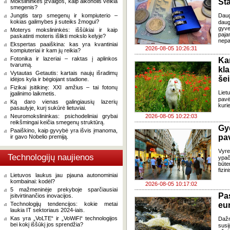
Šta
Mokslininkės įžvalgos, kaip alkoholis veikia
smegenis?
Jungtis tarp smegenų ir kompiuterio –
Dau
kokias galimybes ji suteiks žmogui?
daug
gyve
Moterys mokslininkės: iššūkiai ir kaip
paja
paskatinti moteris išlikti mokslo kelyje?
nepa
Ekspertas paaiškina: kas yra kvantiniai
2026-08-05 10:26:31
kompiuteriai ir kam jų reikia?
Fotonika ir lazeriai – raktas į aplinkos
Ka
tvarumą.
kl
Vytautas Getautis: kartais naujų išradimų
še
idėjos kyla ir bėgiojant stadione.
Fizikai įsitikinę: XXI amžius – tai fotonų
Liet
įgalinimo laikmetis.
pavė
Ką daro vienas galingiausių lazerių
kuri
pasaulyje, kurį sukūrė lietuviai.
Neuromokslininkas: psichodeliniai grybai
2026-08-05 10:22:03
reikšmingai keičia smegenų struktūrą.
Gy
Paaiškino, kaip gyvybė yra išvis įmanoma,
pa
ir gavo Nobelio premiją.
Vyre
Technologijų naujienos
ypač
būte
fizi
Lietuvos laukus jau pjauna autonominiai
kombainai: kodėl?
2026-08-05 10:17:02
5 mažmeninėje prekyboje sparčiausiai
Pa
įsitvirtinančios inovacijos.
Technologijų tendencijos: kokie metai
eu
laukia IT sektoriaus 2024-iais.
Kas yra „VoLTE“ ir „VoWiFi“ technologijos
Daž
bei kokį iššūkį jos sprendžia?
susi