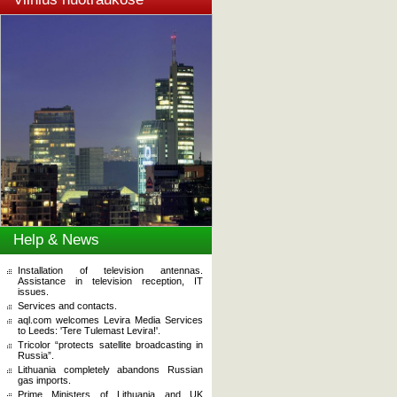
Help & News
Installation of television antennas.
Assistance in television reception, IT
issues.
Services and contacts.
aql.com welcomes Levira Media Services
to Leeds: 'Tere Tulemast Levira!'.
Tricolor “protects satellite broadcasting in
Russia”.
Lithuania completely abandons Russian
gas imports.
Prime Ministers of Lithuania and UK