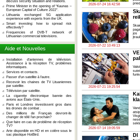
discuss security situation and relations.
pried
2026-07-24 16:42:58
Prime Minister in the opening of “Kaunas –
European Capital of Culture 2022”.
Sk
Lithuania exchanged 5G application
re
experience with experts from the UK.
Smart investing: how to spread risk
Skai
effectively?
paga
Frequencies of DVB-T network of
jos 
Lithuanian commercial televisions.
įtra
2026-07-22 10:49:13
Aide et Nouvelles
VE
pa
Installation d'antennes de télévision.
Assistance à la réception TV, problèmes
Vals
informatiques.
sute
Services et contacts.
funk
Passer d'un satellite à l'autre.
Recevoir les chaines de TV Lituaniennes
par satellite.
2026-07-21 19:25:54
Télévision par satellite.
Ka
La cigarette électronique bannie des
kl
avions aux États-Unis.
Paris et Londres investissent gros dans
Van
les drones de combat .
atsi
Des millions de Français devront-ils
Visg
changer de télé l'an prochain?
nes
Que faire en cas de problème de réception
seklu
TV?
2026-07-14 19:05:59
Arte disponible en HD et en colère sous le
sac plastique HotBird.
DI