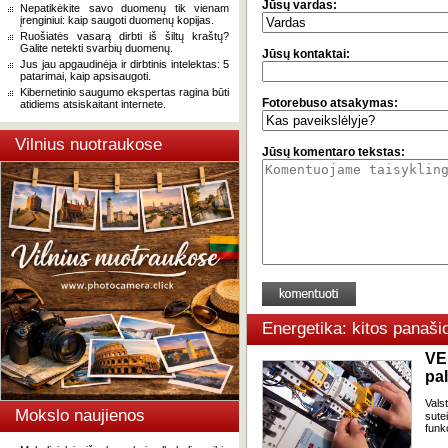
Jūsų vardas:
Nepatikėkite savo duomenų tik vienam
įrenginiui: kaip saugoti duomenų kopijas.
Ruošiatės vasarą dirbti iš šiltų kraštų?
Galite netekti svarbių duomenų.
Jūsų kontaktai:
Jus jau apgaudinėja ir dirbtinis intelektas: 5
patarimai, kaip apsisaugoti.
Kibernetinio saugumo ekspertas ragina būti
Fotorebuso atsakymas:
atidiems atsiskaitant internete.
Vilnius nuotraukose
Jūsų komentaro tekstas:
Energetika: kitos panaši
VE
pa
Vals
Mokslo naujienos
sute
funk