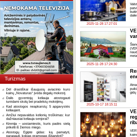
Vals
patv
buit
dali
2025-11-28 17:27:01
VE
var
Šian
(VER
naud
met
2025-11-28 17:24:30
Re
en
Turizmas
Atnau
puik
Dėl drastiškai išaugusių aviacinio kuro
gidų
kainų „Novaturas“ įveda degalų mokestį.
Dalis gyventojų keliauja atostogauti
turėdami skolų bei pradelstų mokėjimų.
2025-10-17 18:15:11
Kad atostogos neapkarstų: 5 apgavystės
keliaujant.
VE
Amžiui nepavaldus kelionių troškimas: kur
re
dažniausiai keliauja senjorai?
rib
Kirenija – uostamiestis, kuris padės sielą
prikelti iš žiemos miego.
VERT
Atostogų Egipte gidas: ką pamatyti,
kain
paragauti, kokias pramogas išbandyti?