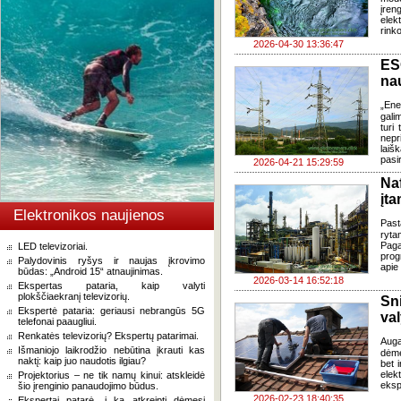
įren
elek
rinko
2026-04-30 13:36:47
ES
na
„Ene
gali
turi
nepr
laiš
pasi
2026-04-21 15:29:59
Na
įt
Elektronikos naujienos
Past
ryta
Pag
LED televizoriai.
prog
Palydovinis ryšys ir naujas įkrovimo
apie
būdas: „Android 15“ atnaujinimas.
2026-03-14 16:52:18
Ekspertas pataria, kaip valyti
plokščiaekranį televizorių.
Sn
Ekspertė pataria: geriausi nebrangūs 5G
val
telefonai paaugliui.
Renkatės televizorių? Ekspertų patarimai.
Auga
Išmaniojo laikrodžio nebūtina įkrauti kas
dėme
naktį: kaip juo naudotis ilgiau?
bet 
elek
Projektorius – ne tik namų kinui: atskleidė
eksp
šio įrenginio panaudojimo būdus.
2026-02-23 18:40:35
Ekspertai patarė, į ką atkreipti dėmesį