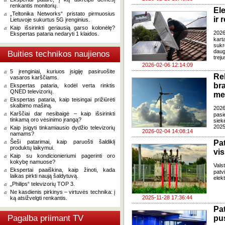
renkantis monitorių.
Ele
„Teltonika Networks“ pristato pirmuosius
ir
Lietuvoje sukurtus 5G įrenginius.
Kaip išsirinkti geriausią garso kolonėlę?
2026
Ekspertas pataria nedaryti 1 klaidos.
kart
sukr
daug
Buities technikos naujienos
trej
2026-02-06 12:14:09
5 įrenginiai, kuriuos įsigiję pasiruošite
Re
vasaros karščiams.
br
Ekspertas pataria, kodėl verta rinktis
QNED televizorių.
me
Ekspertas pataria, kaip teisingai prižiūrėti
skalbimo mašiną.
2026
Karščiai dar nesibaigė – kaip išsirinkti
pasi
tinkamą oro vėsinimo įrangą?
siek
2025
Kaip įsigyti tinkamiausio dydžio televizorių
2026-02-04 14:08:14
namams?
Šeši patarimai, kaip paruošti šaldiklį
Pa
produktų laikymui.
vis
Kaip su kondicionieriumi pagerinti oro
kokybę namuose?
Vals
Ekspertai paaiškina, kaip žinoti, kada
patv
laikas pirkti naują šaldytuvą.
elek
„Philips“ televizorių TOP 3.
Ne kasdienis pirkinys – virtuvės technika: į
2025-11-28 17:36:44
ką atsižvelgti renkantis.
Pa
Pagalba priimant TV
pus