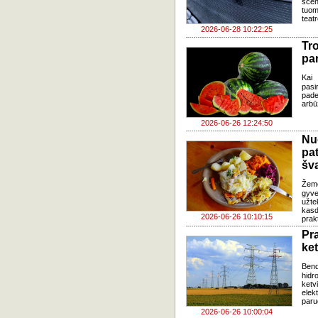
sce
tuom
teat
2026-06-28 10:22:25
Tr
pa
Kai 
pasi
pade
arbū
2026-06-26 12:24:50
Nu
pa
šv
Žem
gyve
užte
kasd
2026-06-26 10:10:15
prak
Pr
ke
Ben
hidr
ketv
elek
paru
2026-06-26 10:00:04