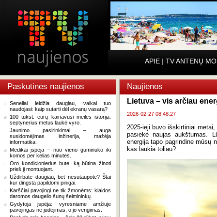
APIE
|
TV ANTENŲ MO
Paskutinės naujienos
Naujienos
Lietuva – vis arčiau en
Seneliai leidžia daugiau, vaikai tuo
naudojasi: kaip sutarti dėl ekranų vasarą?
2026-02-27 08:48:27
100 tūkst. eurų kainavusi meilės istorija:
septynerius metus laukė vyro.
2025-ieji buvo išskirtiniai metai
Jaunimo pasirinkimai – auga
pasiekė naujas aukštumas. Lū
susidomėjimas inžinerija, mažėja
energija tapo pagrindine mūsų n
informatika.
kas laukia toliau?
Medikai įspėja – nuo vieno guminuko iki
komos per kelias minutes.
Oro kondicionierius bute: ką būtina žinoti
prieš jį montuojant.
Uždirbate daugiau, bet nesutaupote? Štai
kur dingsta papildomi pinigai.
Karščiai pavojingi ne tik žmonėms: klaidos
daromos daugelio šunų šeimininkų.
Gydytoja įspėja: vyresniame amžiuje
pavojingas ne judėjimas, o jo vengimas.