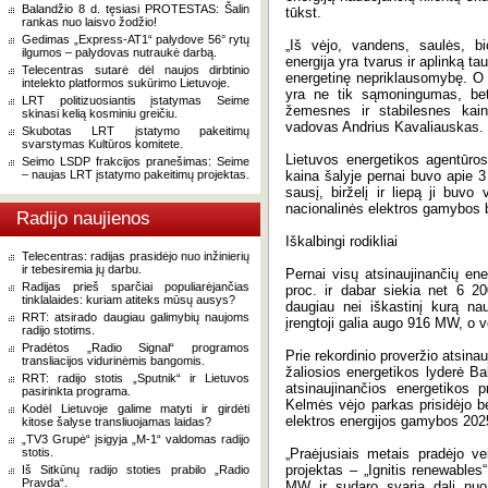
Balandžio 8 d. tęsiasi PROTESTAS: Šalin
tūkst.
rankas nuo laisvo žodžio!
Gedimas „Express-AT1“ palydove 56° rytų
„Iš vėjo, vandens, saulės, bi
ilgumos – palydovas nutraukė darbą.
energija yra tvarus ir aplinką tau
Telecentras sutarė dėl naujos dirbtinio
energetinę nepriklausomybę. O v
intelekto platformos sukūrimo Lietuvoje.
yra ne tik sąmoningumas, bet
LRT politizuosiantis įstatymas Seime
žemesnes ir stabilesnes kaina
skinasi kelią kosminiu greičiu.
vadovas Andrius Kavaliauskas.
Skubotas LRT įstatymo pakeitimų
svarstymas Kultūros komitete.
Lietuvos energetikos agentūro
Seimo LSDP frakcijos pranešimas: Seime
– naujas LRT įstatymo pakeitimų projektas.
kaina šalyje pernai buvo apie 
sausį, birželį ir liepą ji buv
nacionalinės elektros gamybos b
Radijo naujienos
Iškalbingi rodikliai
Telecentras: radijas prasidėjo nuo inžinierių
ir tebesiremia jų darbu.
Pernai visų atsinaujinančių ener
Radijas prieš sparčiai populiarėjančias
proc. ir dabar siekia net 6 
tinklalaides: kuriam atiteks mūsų ausys?
daugiau nei iškastinį kurą nau
RRT: atsirado daugiau galimybių naujoms
įrengtoji galia augo 916 MW, o 
radijo stotims.
Pradėtos „Radio Signal“ programos
Prie rekordinio proveržio atsina
transliacijos vidurinėmis bangomis.
žaliosios energetikos lyderė Ba
RRT: radijo stotis „Sputnik“ ir Lietuvos
atsinaujinančios energetikos 
pasirinkta programa.
Kelmės vėjo parkas prisidėjo be
Kodėl Lietuvoje galime matyti ir girdėti
elektros energijos gamybos 202
kitose šalyse transliuojamas laidas?
„TV3 Grupė“ įsigyja „M-1“ valdomas radijo
stotis.
„Praėjusiais metais pradėjo ve
projektas – „Ignitis renewable
Iš Sitkūnų radijo stoties prabilo „Radio
Pravda“.
MW ir sudaro svarią dalį nuo