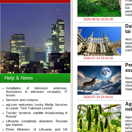
Praė
gausų
kai 
pavi
medž
2026-08-02 20:52:40
Da
tai
Atos
būsi
dėlt
sukč
2026-07-24 19:34:20
Pe
sv
Help & News
Nor
nepa
Vien
Installation of television antennas.
negal
Assistance in television reception, IT
issues.
2026-07-24 19:30:42
Services and contacts.
Ag
aql.com welcomes Levira Media Services
to Leeds: 'Tere Tulemast Levira!'.
ne
Tricolor “protects satellite broadcasting in
Russia”.
Agur
sezo
Lithuania completely abandons Russian
dažn
gas imports.
tači
Prime Ministers of Lithuania and UK
pada