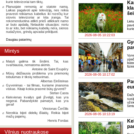
kurie televizoriai tam tiktų.
Ka
Planuojate remontą ar statote namą.
kl
Laikas pagalvoti apie televiziją, nes reikia
še
pravesti reikiamus kabelius iki rozečių kur
stovės televizoriai ar kita įranga. Tai
rekomenduotina atlikti prieš atliekant namo
Liet
ar buto apdailą. Nelaukite situacijos: noriu
pavė
to ar kito, bet reikiamų kabelių nėra, sienos
kuri
nudažytos, grindų apvadai priklijuoti.
2026-08-05 10:22:03
Daugiau patarimų
Gy
pa
Mintys
Vyre
ypač
Matyti galima tik širdimi. Tai, kas
būte
svarbiausia, nematoma akimis.
fizi
Antoine de Saint Exupéry
Mūsų didžiausia problema yra priemonių
2026-08-05 10:17:02
tobulumas ir tikslų nebuvimas.
Pa
Albertas Einšteinas
Gyvenimas - tai filmas, kuriame įmanoma
eu
viskas. Kitaip kokia prasmė būtų gyventi?
Stefan Casta
Daž
Kiekvienas kvailys gali įžvelgti, kas yra
susi
negerai. Pabandykite pamatyti, kas yra
užsi
gerai!
šimt
Vinstonas Čerčilis
Nereikia bijoti didelių išlaidų. Reikia bijoti
2026-08-05 10:13:19
mažų pajamų.
Ke
Henris Fordas
pad
Vilnius nuotraukose