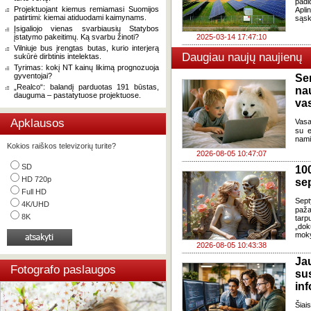
padi
Projektuojant kiemus remiamasi Suomijos
Apl
patirtimi: kiemai atiduodami kaimynams.
sąsk
Įsigaliojo vienas svarbiausių Statybos
įstatymo pakeitimų. Ką svarbu žinoti?
2025-03-14 17:47:10
Vilniuje bus įrengtas butas, kurio interjerą
Daugiau naujų naujienų
sukūrė dirbtinis intelektas.
Tyrimas: kokį NT kainų likimą prognozuoja
gyventojai?
Se
„Realco“: balandį parduotas 191 būstas,
na
dauguma – pastatytuose projektuose.
va
Apklausos
Vasa
su e
nami
Kokios raiškos televizorių turite?
2026-08-05 10:47:07
SD
100
HD 720p
se
Full HD
Sept
4K/UHD
paža
8K
tarp
„dok
moky
2026-08-05 10:43:38
J
Fotografo paslaugos
su
in
Šia