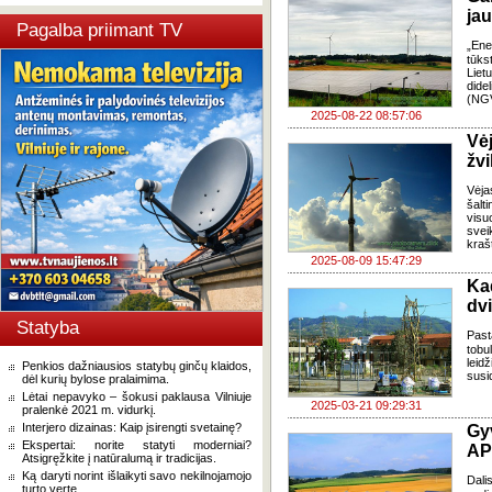
jau
Pagalba priimant TV
„Ene
tūks
Liet
dide
(NG
2025-08-22 08:57:06
Vė
žv
Vėja
šalt
vis
svei
kraš
2025-08-09 15:47:29
Ka
dvi
Statyba
Past
tobu
leid
Penkios dažniausios statybų ginčų klaidos,
susi
dėl kurių bylose pralaimima.
Lėtai nepavyko – šokusi paklausa Vilniuje
2025-03-21 09:29:31
pralenkė 2021 m. vidurkį.
Interjero dizainas: Kaip įsirengti svetainę?
Gy
Ekspertai: norite statyti moderniai?
AP
Atsigręžkite į natūralumą ir tradicijas.
Ką daryti norint išlaikyti savo nekilnojamojo
Dali
turto vertę.