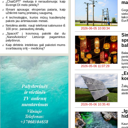
„ChatGPT“ meluoja ir neraudonuoja: kaip
ma
išvengti DI melo pinklių?
Išmani apsauga: ekspertas pataria, kaip
Gegu
užtikrinti namų prietaisų saugumą.
siek
lai
4 technologijos, kurios mūsų kasdienybę
Eur
pakeis jau artimiausiais metais.
Netolima ateitis: nauji telefonai salonuose iš
2026-06-05 10:00:34
100 proc. panaudotų detalių.
„SpaceX“ į kosmosą pakėlė dar du
Si
„NanoAvionics“ Lietuvoje pagamintus
sp
palydovus.
ba
Kaip dirbtinis intelektas gali pakeisti mums
svarbiausią sritį – mediciną?
Bala
penk
žeme
turė
2026-05-06 11:07:29
apsv
„E
kon
Žali
duom
ateit
2026-05-06 10:35:40
„I
hi
Kaun
mode