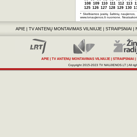
108
109
110
111
112
113
1
125
126
127
128
129
130
1
* Skelbiamos įvairių šaltinių naujienos,
www.tvnaujienos.lt nuomone. Neatsakom
APIE
|
TV ANTENŲ MONTAVIMAS VILNIUJE
|
STRAIPSNIAI
|
APIE
|
TV ANTENŲ MONTAVIMAS VILNIUJE
|
STRAIPSNIAI
|
Copyright 2015-2023 TV NAUJIENOS.LT | All righ