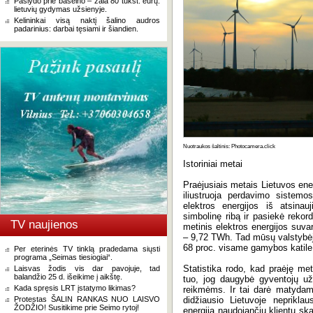
Paslydo prie baseino – žala 80 tūkst. eurų:
lietuvių gydymas užsienyje.
Kelininkai visą naktį šalino audros
padarinius: darbai tęsiami ir šiandien.
Nuotraukos šaltinis: Photocamera.click
Istoriniai metai
Praėjusiais metais Lietuvos ener
iliustruoja perdavimo sistemo
elektros energijos iš atsina
simbolinę ribą ir pasiekė reko
TV naujienos
metinis elektros energijos suv
– 9,72 TWh. Tad mūsų valstybėje
68 proc. visame gamybos katile
Per eterinės TV tinklą pradedama siųsti
programa „Seimas tiesiogiai“.
Statistika rodo, kad praėję met
Laisvas žodis vis dar pavojuje, tad
balandžio 25 d. išeikime į aikštę.
tuo, jog daugybė gyventojų užs
Kada spręsis LRT įstatymo likimas?
reikmėms. Ir tai darė matydami
Protestas ŠALIN RANKAS NUO LAISVO
didžiausio Lietuvoje nepriklau
ŽODŽIO! Susitikime prie Seimo rytoj!
energiją naudojančių klientų ska