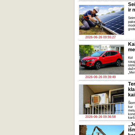
Se
ir 
Sei
pake
mode
grei
2026-06-26 09:55:27
Ka
med
Kol 
saug
sis
dažn
„Mer
2026-06-26 09:39:49
Te
kl
kai
Šiom
kur 
metu
kond
2026-06-26 09:36:58
karš
„J
iš