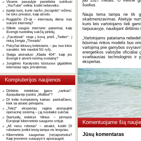
jau 2027 metais. O vietinė g
Visame pasaulyje pastebėta sutrikusi
šuolius.
„YouTube“ veikla: kodėl nebeveiks.
Įspėjo tuos, kurie naršo „Incognito“ režimu:
Nauja tema tampa ne tik ga
ne toks privatus, kaip atrodo.
skaitmenizavimas. Ateityje num
Rugpjūčio 23-oji – internautų diena: kas
sukūrė internetą?
kuris leis vartotojams tiek gamin
Išlikite saugūs internete: patarimai, kaip
tarpusavyje, naudojant dirbtinio
išvengti nuotolinių sukčių pinklių.
„Facebook“ stoja į kovą prieš „Twitter“: į
„Vartotojams patariama nebedels
rinką žengia „Threads“.
būsimas rinkos modelis bus orien
Pokyčiai lėktuvų keleiviams – jau nuo kitos
vartojimą prie gamybos svyravim
savaitės: leis naudoti 5G ryšį.
energetikos valstybe oficialiai
Staiga atsiradusi „Klaida 404“: kaip jos
svarbiausias technologinis ir p
išvengti ir atverti norimą svetainę?
ekspertas.
Jungtinės Karalystės būstuose gigabitinis
internetas taps privalomas.
Kompiuterijos naujienos
Dirbtinis intelektas įgavo „rankas“:
išpopuliarėjo įrankis „Moltbot“?
DI kelia kompiuterių kainas: paskaičiavo,
kiek tai atsieis pirkėjams.
„Tele2“ ekspertas ragina atsinaujinti
operacinę sistemą – į ją nusitaikė sukčiai.
Startuolių indekse Vilnius – pirmasis
Europoje kibernetinio saugumo srityje.
Komentuojame šią naujie
„Aš nesu robotas“ – atsakė, kodėl DI
robotams įveikti testą tampa vis lengviau.
Jūsų komentaras
Kibernetinis saugumas (ne)apsimoka?
Kaip įmonėms sutaupyti ir apsisaugoti.