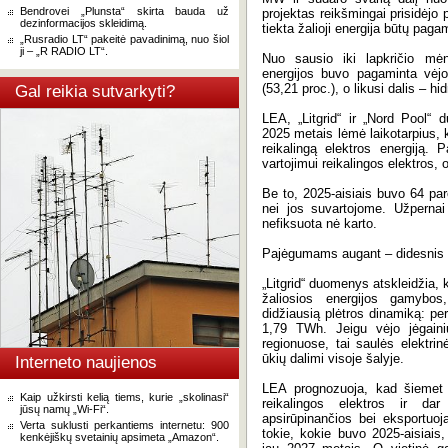
Bendrovei „Plunsta“ skirta bauda už
projektas reikšmingai prisidėjo 
dezinformacijos skleidimą.
tiekta žalioji energija būtų pag
„Rusradio LT“ pakeitė pavadinimą, nuo šiol
ji – „R RADIO LT“.
Nuo sausio iki lapkričio mėne
energijos buvo pagaminta vėjo 
(53,21 proc.), o likusi dalis – hi
Gal reikia sutvarkyti?
LEA, „Litgrid“ ir „Nord Pool“ 
2025 metais lėmė laikotarpius, 
reikalingą elektros energiją.
vartojimui reikalingos elektros, o
Be to, 2025-aisiais buvo 64 pa
nei jos suvartojome. Užpernai
nefiksuota nė karto.
Pajėgumams augant – didesnis
„Litgrid“ duomenys atskleidžia, 
žaliosios energijos gamybo
didžiausią plėtros dinamiką: pe
1,79 TWh. Jeigu vėjo jėgainių
regionuose, tai saulės elektri
ūkių dalimi visoje šalyje.
Interneto naujienos
LEA prognozuoja, kad šiemet 
Kaip užkirsti kelią tiems, kurie „skolinasi“
reikalingos elektros ir dar 
jūsų namų „Wi-Fi“.
apsirūpinančios bei eksportuoja
Verta suklusti perkantiems internetu: 900
tokie, kokie buvo 2025-aisiais
kenkėjiškų svetainių apsimeta „Amazon“.