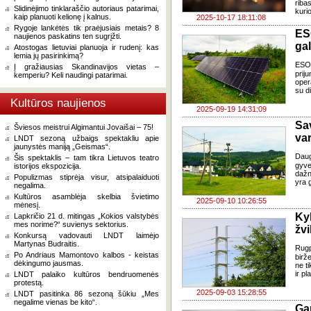
riba
Slidinėjimo tinklaraščio autoriaus patarimai,
kurio
kaip planuoti kelionę į kalnus.
2025-10-17 18:11:08
Rygoje lankėtės tik praėjusiais metais? 8
ES
naujienos paskatins ten sugrįžti.
gal
Atostogas lietuviai planuoja ir rudenį: kas
lemia jų pasirinkimą?
ESO 
Į gražiausias Skandinavijos vietas –
pri
kemperiu? Keli naudingi patarimai.
oper
su di
Kultūros naujienos
2025-09-19 14:31:09
Sa
Šviesos meistrui Algimantui Jovaišai – 75!
var
LNDT sezoną užbaigs spektakliu apie
jaunystės maniją „Geismas“.
Daug
Šis spektaklis – tam tikra Lietuvos teatro
gyve
istorijos ekspozicija.
dažn
Populizmas stiprėja visur, atsipalaiduoti
yra 
negalima.
Kultūros asamblėja skelbia švietimo
2025-09-10 10:26:55
mėnesį.
Ky
Lapkričio 21 d. mitingas „Kokios valstybės
mes norime?“ suvienys sektorius.
žvi
Konkursą vadovauti LNDT laimėjo
Martynas Budraitis.
Rugp
Po Andriaus Mamontovo kalbos - keistas
birž
dėkingumo jausmas.
ne t
ir pl
LNDT palaiko kultūros bendruomenės
protestą.
2025-09-03 15:28:55
LNDT pasitinka 86 sezoną šūkiu „Mes
negalime vienas be kito“.
Ga