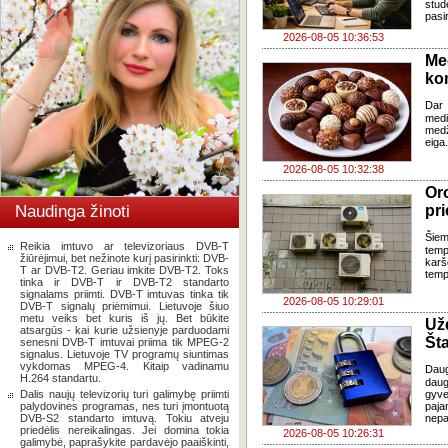
stud
pasi
2026-08-05 10:36:53
Me
ko
Dar 
med
med
eiga
2026-08-05 10:32:38
Oro
Naudinga žinoti
pri
Šiem
Reikia imtuvo ar televizoriaus DVB-T
temp
žiūrėjimui, bet nežinote kurį pasirinkti: DVB-
karš
T ar DVB-T2. Geriau imkite DVB-T2. Toks
temp
tinka ir DVB-T ir DVB-T2 standarto
signalams priimti. DVB-T imtuvas tinka tik
2026-08-05 10:29:01
DVB-T signalų priėmimui. Lietuvoje šiuo
metu veiks bet kuris iš jų. Bet būkite
Už
atsargūs - kai kurie užsienyje parduodami
Šta
senesni DVB-T imtuvai priima tik MPEG-2
signalus. Lietuvoje TV programų siuntimas
vykdomas MPEG-4. Kitaip vadinamu
Dau
H.264 standartu.
daug
Dalis naujų televizorių turi galimybę priimti
gyve
palydovines programas, nes turi įmontuotą
paja
DVB-S2 standarto imtuvą. Tokiu atveju
nepa
priedėlis nereikalingas. Jei domina tokia
2026-08-05 10:26:31
galimybė, paprašykite pardavėjo paaiškinti,