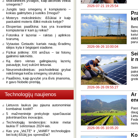
Mokslininkės įžvalgos, kaip alkoholis veikia
smegenis?
2026-07-21 19:25:54
Jungtis tarp smegenų ir kompiuterio –
Pr
kokias galimybes ji suteiks žmogui?
Moterys mokslininkės: iššūkiai ir kaip
ke
paskatinti moteris išlikti mokslo kelyje?
Ekspertas paaiškina: kas yra kvantiniai
Ben
kompiuteriai ir kam jų reikia?
hidr
ketv
Fotonika ir lazeriai – raktas į aplinkos
elek
tvarumą.
paru
Vytautas Getautis: kartais naujų išradimų
2026-06-26 10:00:04
idėjos kyla ir bėgiojant stadione.
Fizikai įsitikinę: XXI amžius – tai fotonų
Se
įgalinimo laikmetis.
ir 
Ką daro vienas galingiausių lazerių
pasaulyje, kurį sukūrė lietuviai.
Sei
Neuromokslininkas: psichodeliniai grybai
pake
reikšmingai keičia smegenų struktūrą.
mode
Paaiškino, kaip gyvybė yra išvis įmanoma,
grei
ir gavo Nobelio premiją.
2026-06-26 09:55:27
Technologijų naujienos
Ar
en
Lietuvos laukus jau pjauna autonominiai
Past
kombainai: kodėl?
daug
5 mažmeninėje prekyboje sparčiausiai
Liet
įsitvirtinančios inovacijos.
Fede
Technologijų tendencijos: kokie metai
nema
laukia IT sektoriaus 2024-iais.
2026-06-05 10:05:20
Kas yra „VoLTE“ ir „VoWiFi“ technologijos
Kok
bei kokį iššūkį jos sprendžia?