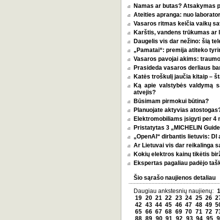
Namas ar butas? Atsakymas pri
Ateities apranga: nuo laborator
Vasaros ritmas keičia vaikų sa
Karštis, vandens trūkumas ar l
Daugelis vis dar nežino: šią tel
„Pamatai“: premija atiteko tyri
Vasaros pavojai akims: traumos
Prasideda vasaros derliaus ba
Katės troškulį jaučia kitaip – 
Ką apie valstybės valdymą 
atvejis?
Būsimam pirmokui būtina?
Planuojate aktyvias atostogas? 
Elektromobiliams įsigyti per 4
Pristatytas 3 „MICHELIN Guide 
„OpenAI“ dirbantis lietuvis: D
Ar Lietuvai vis dar reikalinga 
Kokių elektros kainų tikėtis bi
Ekspertas pagaliau padėjo tašką
Šio sąrašo naujienos detaliau
Daugiau ankstesnių naujienų:
19
20
21
22
23
24
25
26
2
42
43
44
45
46
47
48
49
5
65
66
67
68
69
70
71
72
7
88
89
90
91
92
93
94
95
9