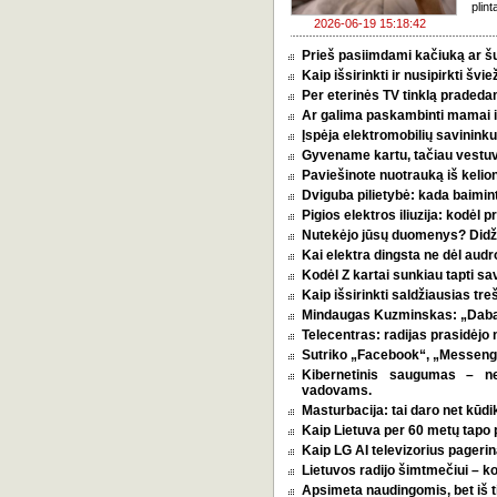
plint
2026-06-19 15:18:42
Prieš pasiimdami kačiuką ar šuni
Kaip išsirinkti ir nusipirkti šv
Per eterinės TV tinklą pradeda
Ar galima paskambinti mamai i
Įspėja elektromobilių savininkus
Gyvename kartu, tačiau vestu
Paviešinote nuotrauką iš kelio
Dviguba pilietybė: kada baimint
Pigios elektros iliuzija: kodėl
Nutekėjo jūsų duomenys? Didžia
Kai elektra dingsta ne dėl audro
Kodėl Z kartai sunkiau tapti s
Kaip išsirinkti saldžiausias tr
Mindaugas Kuzminskas: „Dabar 
Telecentras: radijas prasidėjo n
Sutriko „Facebook“, „Messenge
Kibernetinis saugumas – n
vadovams.
Masturbacija: tai daro net kūdik
Kaip Lietuva per 60 metų tapo p
Kaip LG AI televizorius pagerina
Lietuvos radijo šimtmečiui – k
Apsimeta naudingomis, bet iš t