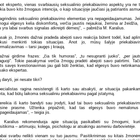
ot eksperto, vienas svarbiausių seksualinio priekabiavimo aspektų yra ne t
kia buvo kito žmogaus intencija, o kaip situacijoje jaučiasi ją patiriantis asmu
agrindinis seksualinio priekabiavimo elementas yra nepageidaujamumas. Je
ogui elgesys kelia diskomfortą, verčia jaustis nejaukiai, žemina ar žeidžia, 
u yra labai svarbus signalas atkreipti dėmesį“, – pabrėžia M. Karalius.
sak jo, žmonės dažnai pradeda abejoti savo reakcija būtent todėl, kad apli
nkusi menkinti tokias situacijas. Anot jo, mūsų šalyje priekabiav
rmalizavimas – tarsi įaugęs į kraują.
ažnai girdime frazes: „čia tik humoras“, „tu nesupranti juoko“, „per jautr
aguoji“. Tokie pasakymai verčia žmogų pradėti abejoti savo patirtimi. Tač
ts savęs kvestionavimas jau gali būti ženklas, kad elgesys buvo netinkama
sako ekspertas.
 daryti, jei nesate tikri?
ecialistas ragina nesistengti iš karto sau atsakyti, ar situacija pakanka
mta, kad būtų laikoma seksualiniu priekabiavimu pagal įstatymą.
ereikia iš karto bandyti sau įrodyti, kad tai buvo seksualinis priekabiavi
isine prasme. Užtenka pripažinti, kad tas elgesys buvo nemalonus
pageidaujamas“, – teigia jis.
 Karalius rekomenduoja apie situaciją pasikalbėti su žmogumi, kur
sitikima – artimuoju, kolega, psichologu ar atsakingu asmeniu darbovietėje.
abai svarbu nelikti vienam su tuo jausmu. Pasitikrinimas su kitais žmonė