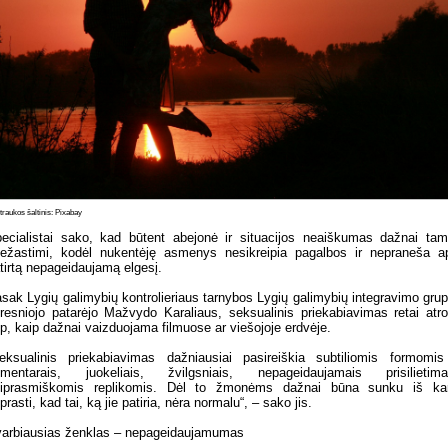
raukos šaltinis: Pixabay
ecialistai sako, kad būtent abejonė ir situacijos neaiškumas dažnai ta
iežastimi, kodėl nukentėję asmenys nesikreipia pagalbos ir nepraneša a
tirtą nepageidaujamą elgesį.
sak Lygių galimybių kontrolieriaus tarnybos Lygių galimybių integravimo gru
resniojo patarėjo Mažvydo Karaliaus, seksualinis priekabiavimas retai atr
ip, kaip dažnai vaizduojama filmuose ar viešojoje erdvėje.
eksualinis priekabiavimas dažniausiai pasireiškia subtiliomis formomi
mentarais, juokeliais, žvilgsniais, nepageidaujamais prisilietima
iprasmiškomis replikomis. Dėl to žmonėms dažnai būna sunku iš ka
prasti, kad tai, ką jie patiria, nėra normalu“, – sako jis.
arbiausias ženklas – nepageidaujamumas