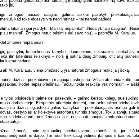
žnai padeda geriau suprasti situaciją ir susigrąžinti pasitikėjimą savo reakcij
sako jis.
igu žmogus jaučiasi saugiai, galima aiškiai pasakyti priekabiaujanč
meniui, kad toks elgesys yra nepriimtinas – tai neretai padeda.
alima labai aiškiai įvardyti: „Man tai nepatinka“, „Nedaryk taip daugiau“, „Nesi
ip su manimi“. Žmogus neturi teisintis dėl savo ribų“, – pabrėžia M. Karalius.
dėl žmonės nepraneša?
gių galimybių kontrolieriaus tarnybos duomenimis, seksualinis priekabiavi
lieka itin latentinis reiškinys – nors jį patiria daug žmonių, oficialių praneš
laukiama nedaug.
sak M. Karaliaus, viena priežasčių yra natūrali žmogaus reakcija į šoką.
monės dažnai į priekabiavimą reaguoja sustingimu. Vėliau atsiranda kaltė: ko
pasakiau, kodėl nepasipriešinau. Tačiau tokia reakcija yra normali“, – aišk
.
ie tylos prisideda ir baimė dėl pasekmių – galimo keršto, kolegų nusisukimo
ampos darbovietėje. Ekspertas atkreipia dėmesį, kad seksualinio priekabiav
tuacijose dažnai egzistuoja galios santykiai – priekabiaujantis asmuo gali b
dovas, dėstytojas ar kolektyve autoritetą turintis žmogus. Tokiu atveju situac
mpa sudėtingesnė, nes žmogus gali nesijausti saugiai konfrontuodamas
iekabiautoju.
Dažnai žmonės apie seksualinį priekabiavimą praneša tik jau būda
sisprendę išeiti iš darbo. Tai rodo, kiek daug vidinės įtampos ir baimės tok