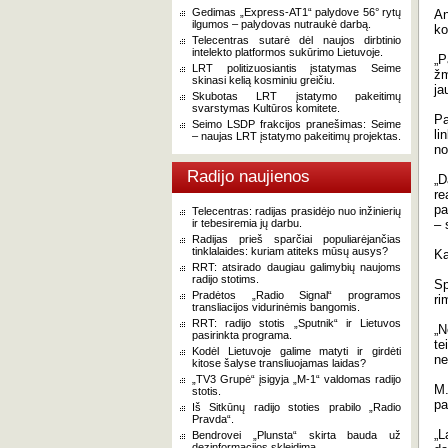
Gedimas „Express-AT1“ palydove 56° rytų
An
ilgumos – palydovas nutraukė darbą.
ko
Telecentras sutarė dėl naujos dirbtinio
intelekto platformos sukūrimo Lietuvoje.
„P
LRT politizuosiantis įstatymas Seime
žm
skinasi kelią kosminiu greičiu.
ja
Skubotas LRT įstatymo pakeitimų
svarstymas Kultūros komitete.
Pa
Seimo LSDP frakcijos pranešimas: Seime
li
– naujas LRT įstatymo pakeitimų projektas.
no
Radijo naujienos
„D
re
pa
Telecentras: radijas prasidėjo nuo inžinierių
ir tebesiremia jų darbu.
– 
Radijas prieš sparčiai populiarėjančias
tinklalaides: kuriam atiteks mūsų ausys?
Ką
RRT: atsirado daugiau galimybių naujoms
radijo stotims.
Sp
Pradėtos „Radio Signal“ programos
ri
transliacijos vidurinėmis bangomis.
RRT: radijo stotis „Sputnik“ ir Lietuvos
„N
pasirinkta programa.
te
Kodėl Lietuvoje galime matyti ir girdėti
ne
kitose šalyse transliuojamas laidas?
„TV3 Grupė“ įsigyja „M-1“ valdomas radijo
M.
stotis.
pa
Iš Sitkūnų radijo stoties prabilo „Radio
Pravda“.
„L
Bendrovei „Plunsta“ skirta bauda už
dezinformacijos skleidimą.