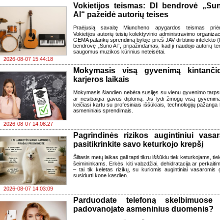
Vokietijos teismas: DI bendrovė „Su
AI“ pažeidė autorių teises
Praėjusią savaitę Miuncheno apygardos teismas pri
Vokietijos autorių teisių kolektyvinio administravimo organizaci
GEMA palankų sprendimą byloje prieš JAV dirbtinio intelekto (
bendrovę „Suno AI“, pripažindamas, kad ji naudojo autorių tei
saugomus muzikos kūrinius neteisėtai.
2026-08-07 15:44:18
Mokymasis visą gyvenimą kintanči
karjeros laikais
Mokymasis šiandien nebėra susijęs su vienu gyvenimo tarps
ar nesibaigia gavus diplomą. Jis lydi žmogų visą gyvenimą
keičiasi kartu su profesiniais iššūkiais, technologijų pažanga 
asmeniniais sprendimais.
2026-08-07 14:08:27
Pagrindinės rizikos augintiniui vasar
pasitikrinkite savo keturkojo krepšį
Šiltasis metų laikas gali tapti tikru iššūkiu tiek keturkojams, tiek
šeimininkams. Erkės, kiti vabzdžiai, dehidratacija ar perkaiti
– tai tik keletas rizikų, su kuriomis augintiniai vasaromis g
susidurti kone kasdien.
2026-08-07 14:03:09
Parduodate telefoną skelbimuose
padovanojate asmeninius duomenis?