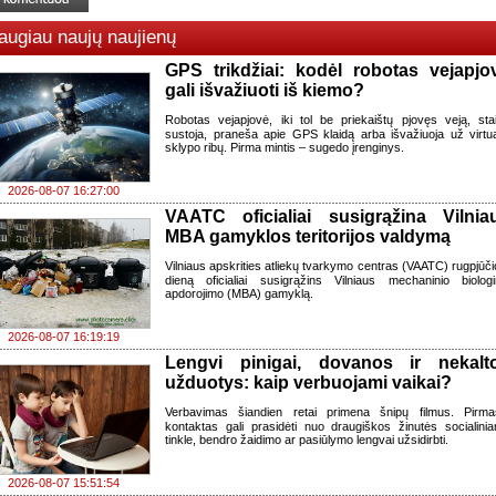
augiau naujų naujienų
GPS trikdžiai: kodėl robotas vejapjo
gali išvažiuoti iš kiemo?
Robotas vejapjovė, iki tol be priekaištų pjovęs veją, sta
sustoja, praneša apie GPS klaidą arba išvažiuoja už virtua
sklypo ribų. Pirma mintis – sugedo įrenginys.
2026-08-07 16:27:00
VAATC oficialiai susigrąžina Vilnia
MBA gamyklos teritorijos valdymą
Vilniaus apskrities atliekų tvarkymo centras (VAATC) rugpjūči
dieną oficialiai susigrąžins Vilniaus mechaninio biologi
apdorojimo (MBA) gamyklą.
2026-08-07 16:19:19
Lengvi pinigai, dovanos ir nekalt
užduotys: kaip verbuojami vaikai?
Verbavimas šiandien retai primena šnipų filmus. Pirma
kontaktas gali prasidėti nuo draugiškos žinutės socialini
tinkle, bendro žaidimo ar pasiūlymo lengvai užsidirbti.
2026-08-07 15:51:54