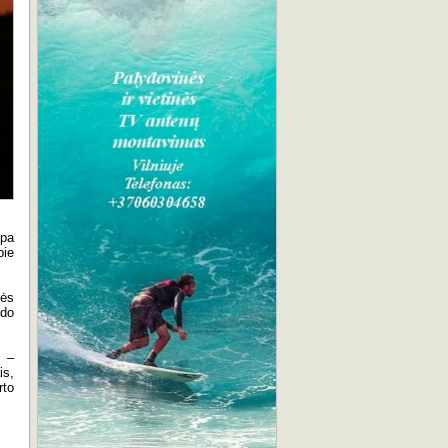
mpa
pie
pės
odo
s –
is,
rto