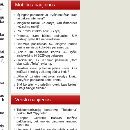
ai,
Mobilios naujienos
o.
Išjungtas paskutinis 3G ryšio bokštas: kaip
igu
tai pakeis internetą?
tai
Miegokite ramiai: ką daryti, kad išmanusis
nežadintų naktį?
RRT: mitai ir faktai apie 5G ryšį.
nka
Primena, kam būtina atsinaujinti SIM
imo
kortelę: galite likti nepasiekiami.
Lietuvoje pasirinktas 5G diegimo būdas
gerina ne visus kokybės parametrus.
iai
„Tele2“ su senosios kartos 3G ryšiu
atsisveikins iki 2025-ųjų pabaigos.
iau
Greičiausią 5G Lietuvoje pasiūliusi „Bitė“
s“,
skundžia „Telia“ reklamą.
Svarbūs ryšio pokyčiai palies visus: kas
keičiasi ir kokių veiksmų būtina imtis?
„iPhone“ žinutės netrukus atrodys kitaip:
pokyčius paskatino konkurentai.
mai
SIM kortelei – trisdešimt dveji: kaip keitėsi
ir ką ji savyje slepia?
mas
Verslo naujienos
 ir
Telekomunikacijų bendrovę “Teledema”
iuo
perka UAB “Spyneta”.
Europos Centrinis Bankas mažina
palūkanas, bet įmonės Lietuvoje reaguoti
neskuba.
mis
Lietuvos ir Lenkijos verslo misija stiprina