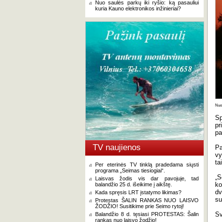
Nuo saulės parkų iki ryšio: ką pasauliui
kuria Kauno elektronikos inžinieriai?
Nuot
Sp
pr
pa
TV naujienos
Pa
vy
ta
Per eterinės TV tinklą pradedama siųsti
programa „Seimas tiesiogiai“.
„S
Laisvas žodis vis dar pavojuje, tad
ko
balandžio 25 d. išeikime į aikštę.
dv
Kada spręsis LRT įstatymo likimas?
su
Protestas ŠALIN RANKAS NUO LAISVO
ŽODŽIO! Susitikime prie Seimo rytoj!
Sv
Balandžio 8 d. tęsiasi PROTESTAS: Šalin
rankas nuo laisvo žodžio!