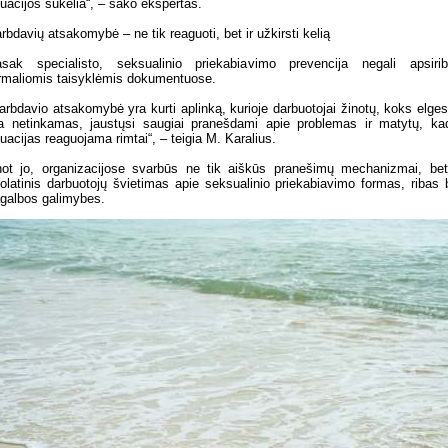
tuacijos sukelia“, – sako ekspertas.
rbdavių atsakomybė – ne tik reaguoti, bet ir užkirsti kelią
sak specialisto, seksualinio priekabiavimo prevencija negali apsirib
rmaliomis taisyklėmis dokumentuose.
arbdavio atsakomybė yra kurti aplinką, kurioje darbuotojai žinotų, koks elge
a netinkamas, jaustųsi saugiai pranešdami apie problemas ir matytų, ka
tuacijas reaguojama rimtai“, – teigia M. Karalius.
ot jo, organizacijose svarbūs ne tik aiškūs pranešimų mechanizmai, bet
olatinis darbuotojų švietimas apie seksualinio priekabiavimo formas, ribas 
galbos galimybes.