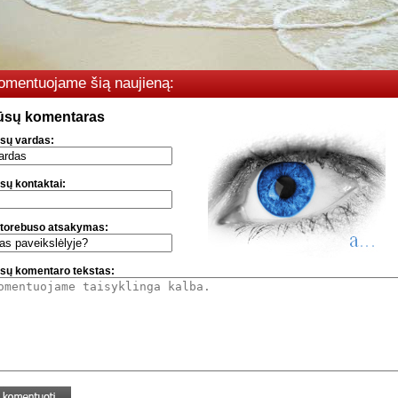
omentuojame šią naujieną:
ūsų komentaras
sų vardas:
sų kontaktai:
torebuso atsakymas:
sų komentaro tekstas: