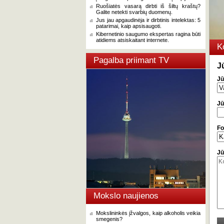
Ruošiatės vasarą dirbti iš šiltų kraštų?
Galite netekti svarbių duomenų.
Jus jau apgaudinėja ir dirbtinis intelektas: 5
patarimai, kaip apsisaugoti.
Kibernetinio saugumo ekspertas ragina būti
atidiems atsiskaitant internete.
K
Pagalba priimant TV
J
Jū
Jū
Fo
Jū
Mokslo naujienos
Mokslininkės įžvalgos, kaip alkoholis veikia
smegenis?