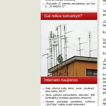
da
„Rusradio LT“ pakeitė pavadinimą, nuo šiol
– 
ji – „R RADIO LT“.
Je
as
Gal reikia sutvarkyti?
„G
ta
Ko
Ly
iš
su
Pa
„Ž
ne
jis
Pr
įt
Interneto naujienos
si
va
Kaip užkirsti kelią tiems, kurie „skolinasi“
ta
jūsų namų „Wi-Fi“.
pr
Verta suklusti perkantiems internetu: 900
kenkėjiškų svetainių apsimeta „Amazon“.
„
Visame pasaulyje pastebėta sutrikusi
ap
„YouTube“ veikla: kodėl nebeveiks.