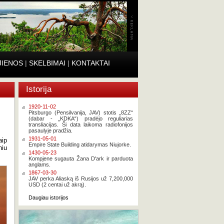
JIENOS
|
SKELBIMAI
|
KONTAKTAI
Istorija
1920-11-02
Pitsburgo (Pensilvanija, JAV) stotis „8ZZ“
(dabar - „KDKA“) pradėjo reguliarias
transliacijas. Ši data laikoma radiofonijos
pasaulyje pradžia.
1931-05-01
aip
Empire State Building atidarymas Niujorke.
niu
1430-05-23
Kompjene sugauta Žana D'ark ir parduota
anglams.
1867-03-30
JAV perka Aliaską iš Rusijos už 7,200,000
USD (2 centai už akrą).
Daugiau istorijos