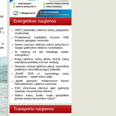
oti
Energetikos naujienos
sys
VERT patobulino elektros kainų palyginimo
d į
skaičiuoklę.
Pradedamas kapitalinis Kruonio HAE
ketvirto agregato remontas.
 ir
Seime svarstys elektros rinkos pokyčius ir
bei
naujas galimybes elektros vartotojams.
Ar Lietuvai vis dar reikalinga saulės
energetika?
Kokių elektros kainų tikėtis birželį: kainų
mažėjimui prielaidų kol kas nedaug.
Simonas renkasi elektros planą: sprendimą
padiktavo rekordiškai pigus balandis.
„Enefit“ 2025 m.: nuostolingų metų
kontekste – stabili rinkos dalis.
„Ignitis gamyba“ modernizavo Kauno
hidroelektrinės valdymo sistemas.
ESO informuoja klientus apie galimybę
naudotis visuomeniniu tiekimu.
Naftos kainų šuolis: kada geopolitinė
įtampa tampa ekonomine rizika?
Transporto naujienos