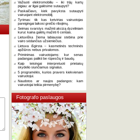
Važiuoti elektromobiliu – iki trijų kartų
pigiau: ar ilgai galėsime sutaupyti?
Paskaičiavo, kiek pavyksta sutaupyti
vairuojant elektromobilį.
Tyrimas: tik kas ketvirtas vairuotojas
pareigingai laikosi greičio ribojimų.
Seimas svarstys mažinti akcizą dyzeliniam
kurui: kaina galėtų mažėti 6 centais.
Lietuviška žiema labiausiai stebina prie
vairo sėdančius užsieniečius.
Lietuva išgirsta – kasmetinės techninės
apžiūros nebus privalomos.
Priminimas vairuotojams: kur senas
padangas palikti be rūpesčių ir baudų.
Kaip teisingai interpretuoti prietaisų
skydelio siunčiamus signalus.
5 programėlės, kurios pravers kiekvienam
vairuotojui.
Naudotos ar naujos padangos: kam
vairuotojai teikia pirmenybę?
Fotografo paslaugos