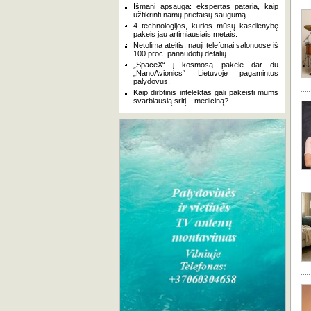
Išmani apsauga: ekspertas pataria, kaip
užtikrinti namų prietaisų saugumą.
4 technologijos, kurios mūsų kasdienybę
pakeis jau artimiausiais metais.
Netolima ateitis: nauji telefonai salonuose iš
100 proc. panaudotų detalių.
„SpaceX“ į kosmosą pakėlė dar du
„NanoAvionics“ Lietuvoje pagamintus
palydovus.
Kaip dirbtinis intelektas gali pakeisti mums
svarbiausią sritį – mediciną?