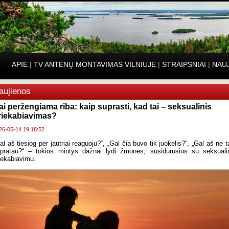
APIE
|
TV ANTENŲ MONTAVIMAS VILNIUJE
|
STRAIPSNIAI
|
NAU
aujienos
ai peržengiama riba: kaip suprasti, kad tai – seksualinis
riekabiavimas?
26-05-14 19:18:52
al aš tiesiog per jautriai reaguoju?“, „Gal čia buvo tik juokelis?“, „Gal aš ne t
pratau?“ – tokios mintys dažnai lydi žmones, susidūrusius su seksuali
iekabiavimu.