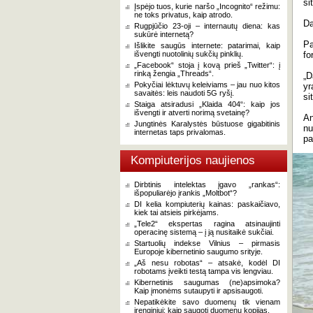
si
Įspėjo tuos, kurie naršo „Incognito“ režimu:
ne toks privatus, kaip atrodo.
Da
Rugpjūčio 23-oji – internautų diena: kas
sukūrė internetą?
Pa
Išlikite saugūs internete: patarimai, kaip
išvengti nuotolinių sukčių pinklių.
fo
„Facebook“ stoja į kovą prieš „Twitter“: į
rinką žengia „Threads“.
„D
Pokyčiai lėktuvų keleiviams – jau nuo kitos
yr
savaitės: leis naudoti 5G ryšį.
si
Staiga atsiradusi „Klaida 404“: kaip jos
išvengti ir atverti norimą svetainę?
An
Jungtinės Karalystės būstuose gigabitinis
nu
internetas taps privalomas.
pa
Kompiuterijos naujienos
Dirbtinis intelektas įgavo „rankas“:
išpopuliarėjo įrankis „Moltbot“?
DI kelia kompiuterių kainas: paskaičiavo,
kiek tai atsieis pirkėjams.
„Tele2“ ekspertas ragina atsinaujinti
operacinę sistemą – į ją nusitaikė sukčiai.
Startuolių indekse Vilnius – pirmasis
Europoje kibernetinio saugumo srityje.
„Aš nesu robotas“ – atsakė, kodėl DI
robotams įveikti testą tampa vis lengviau.
Kibernetinis saugumas (ne)apsimoka?
Kaip įmonėms sutaupyti ir apsisaugoti.
Nepatikėkite savo duomenų tik vienam
įrenginiui: kaip saugoti duomenų kopijas.