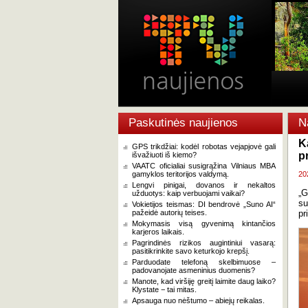
Paskutinės naujienos
N
K
GPS trikdžiai: kodėl robotas vejapjovė gali
p
išvažiuoti iš kiemo?
VAATC oficialiai susigrąžina Vilniaus MBA
gamyklos teritorijos valdymą.
20
Lengvi pinigai, dovanos ir nekaltos
„G
užduotys: kaip verbuojami vaikai?
su
Vokietijos teismas: DI bendrovė „Suno AI“
pažeidė autorių teises.
pr
Mokymasis visą gyvenimą kintančios
karjeros laikais.
Pagrindinės rizikos augintiniui vasarą:
pasitikrinkite savo keturkojo krepšį.
Parduodate telefoną skelbimuose –
padovanojate asmeninius duomenis?
Manote, kad viršiję greitį laimite daug laiko?
Klystate − tai mitas.
Apsauga nuo nėštumo – abiejų reikalas.