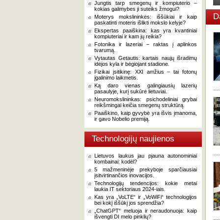
Jungtis tarp smegenų ir kompiuterio –
kokias galimybes ji suteiks žmogui?
D
Moterys mokslininkės: iššūkiai ir kaip
paskatinti moteris išlikti mokslo kelyje?
Ekspertas paaiškina: kas yra kvantiniai
kompiuteriai ir kam jų reikia?
Fotonika ir lazeriai – raktas į aplinkos
tvarumą.
Vytautas Getautis: kartais naujų išradimų
idėjos kyla ir bėgiojant stadione.
Fizikai įsitikinę: XXI amžius – tai fotonų
įgalinimo laikmetis.
Ką daro vienas galingiausių lazerių
pasaulyje, kurį sukūrė lietuviai.
Neuromokslininkas: psichodeliniai grybai
reikšmingai keičia smegenų struktūrą.
Paaiškino, kaip gyvybė yra išvis įmanoma,
ir gavo Nobelio premiją.
Technologijų naujienos
Lietuvos laukus jau pjauna autonominiai
kombainai: kodėl?
5 mažmeninėje prekyboje sparčiausiai
įsitvirtinančios inovacijos.
Technologijų tendencijos: kokie metai
laukia IT sektoriaus 2024-iais.
Kas yra „VoLTE“ ir „VoWiFi“ technologijos
bei kokį iššūkį jos sprendžia?
„ChatGPT“ meluoja ir neraudonuoja: kaip
išvengti DI melo pinklių?