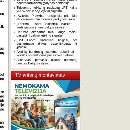
a“,
bendradarbiavimą gynybos sektoriuje.
Telecentro teikiamų paslaugų LRT kaina
yra skaidri ir objektyviai pagrįsta.
iam
„Avitelos Prekyba“ prisijungia prie kito
elektronikos mažmeninės prekybos tinklo.
„Thermo Fisher Scientific Baltics“ –
elk
vertingiausia įmonė Baltijos šalyse.
Lietuvos eksportas toliau auga, tačiau
pastebimi galimo lėtėjimo signalai.
„Bolt Food“: karantinai baigėsi, bet
susiformavo rinkos sezoniškumas ir
įpročiai.
mas
Akcinių bendrovių įstatymo pakeitimai -
imų
verslas neraudonuos prieš investuotojus.
Atidarytas pirmasis didelis duomenų
centras Baltijos šalyse.
dėl
TV antenų montavimas
ina
 ar
imo
ūti
ija
 su
mi
ios