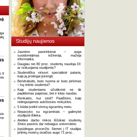
vė
iga
lių
Studijų naujienos
Jaunimo pasirinkimai – auga
susidomėjimas inžinerija, mažėja
us
informatika.
Daugiau nei 80 proc. studentų naudoja DI:
ar rizikuojama studijomis?
Studentiška virtuvė: specialistė pataria,
o 9
kaip ją protingai įsirengti.
nio
Bendrabutis, buto nuoma ar buto pirkimas
– ką rinktis studentui?
Kaip studentams užsitikrinti ne tik
papildomas pajamas, bet ir kitas naudas.
Renkatės, kur stoti? Paaiškino, kaip
os
reitinguojamos aukštosios mokyklos.
5 būdai įveikti stresą egzaminų metu.
Nepavyko su egzaminais – galimybė
sis
studijuoti išlieka.
ame
Ateities darbo rinkos iššūkiai: studentų
žinios pasens dar nebaigus universiteto.
Įspūdingas proveržis: šiemet į IT studijas
priimtų moterų skaičius augo 71 proc..