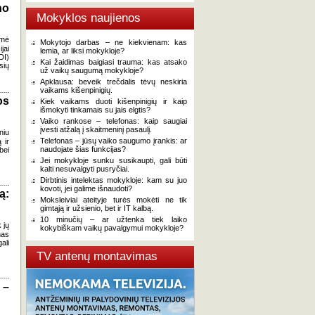
no
Mokyklos naujienos
ėmė
Mokytojo darbas – ne kiekvienam: kas
jai
lemia, ar liksi mokykloje?
DI)
Kai žaidimas baigiasi trauma: kas atsako
sių
už vaikų saugumą mokykloje?
Apklausa: beveik trečdalis tėvų neskiria
vaikams kišenpinigių.
os
Kiek vaikams duoti kišenpinigių ir kaip
išmokyti tinkamais su jais elgtis?
Vaiko rankose – telefonas: kaip saugiai
įvesti atžalą į skaitmeninį pasaulį.
niu
Telefonas – jūsų vaiko saugumo įrankis: ar
 ir
naudojate šias funkcijas?
bei
Jei mokykloje sunku susikaupti, gali būti
kalti nesuvalgyti pusryčiai.
Dirbtinis intelektas mokykloje: kam su juo
kovoti, jei galime išnaudoti?
ą:
Moksleiviai ateityje turės mokėti ne tik
gimtąją ir užsienio, bet ir IT kalbą.
10 minučių – ar užtenka tiek laiko
 jų
kokybiškam vaikų pavalgymui mokykloje?
mas
ali
TV antenų montavimas
 –