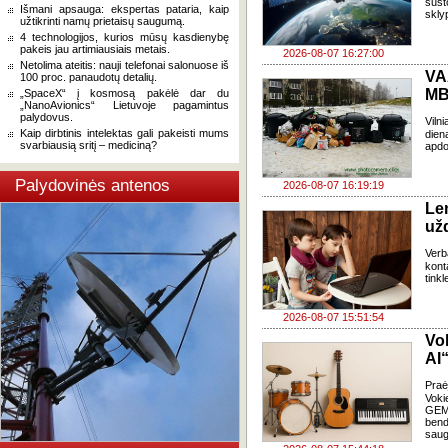
sust
Išmani apsauga: ekspertas pataria, kaip
skly
užtikrinti namų prietaisų saugumą.
4 technologijos, kurios mūsų kasdienybę
pakeis jau artimiausiais metais.
2026-08-07 16:27:00
Netolima ateitis: nauji telefonai salonuose iš
VA
100 proc. panaudotų detalių.
MB
„SpaceX“ į kosmosą pakėlė dar du
„NanoAvionics“ Lietuvoje pagamintus
palydovus.
Viln
Kaip dirbtinis intelektas gali pakeisti mums
dien
svarbiausią sritį – mediciną?
apdo
Palydovinės antenos
2026-08-07 16:19:19
Le
už
Verb
kont
tink
2026-08-07 15:51:54
Vo
AI“
Pra
Voki
GEMA
bend
saug