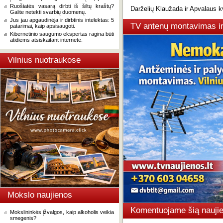
Ruošiatės vasarą dirbti iš šiltų kraštų?
Darželių Klaužada ir Apvalaus k
Galite netekti svarbių duomenų.
Jus jau apgaudinėja ir dirbtinis intelektas: 5
TV antenų montavimas i
patarimai, kaip apsisaugoti.
Kibernetinio saugumo ekspertas ragina būti
atidiems atsiskaitant internete.
Vilnius nuotraukose
Mokslo naujienos
Komentuojame šią naujie
Mokslininkės įžvalgos, kaip alkoholis veikia
smegenis?