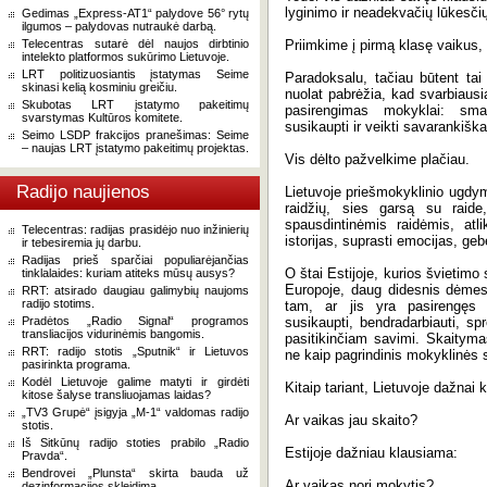
lyginimo ir neadekvačių lūkesči
Gedimas „Express-AT1“ palydove 56° rytų
ilgumos – palydovas nutraukė darbą.
Telecentras sutarė dėl naujos dirbtinio
Priimkime į pirmą klasę vaikus, 
intelekto platformos sukūrimo Lietuvoje.
LRT politizuosiantis įstatymas Seime
Paradoksalu, tačiau būtent tai 
skinasi kelią kosminiu greičiu.
nuolat pabrėžia, kad svarbiausia
Skubotas LRT įstatymo pakeitimų
pasirengimas mokyklai: sma
svarstymas Kultūros komitete.
susikaupti ir veikti savarankiška
Seimo LSDP frakcijos pranešimas: Seime
– naujas LRT įstatymo pakeitimų projektas.
Vis dėlto pažvelkime plačiau.
Radijo naujienos
Lietuvoje priešmokyklinio ugdy
raidžių, sies garsą su raide
spausdintinėmis raidėmis, atl
Telecentras: radijas prasidėjo nuo inžinierių
istorijas, suprasti emocijas, ge
ir tebesiremia jų darbu.
Radijas prieš sparčiai populiarėjančias
O štai Estijoje, kurios švietimo
tinklalaides: kuriam atiteks mūsų ausys?
Europoje, daug didesnis dėmes
RRT: atsirado daugiau galimybių naujoms
radijo stotims.
tam, ar jis yra pasirengęs 
Pradėtos „Radio Signal“ programos
susikaupti, bendradarbiauti, s
transliacijos vidurinėmis bangomis.
pasitikinčiam savimi. Skaityma
RRT: radijo stotis „Sputnik“ ir Lietuvos
ne kaip pagrindinis mokyklinės 
pasirinkta programa.
Kodėl Lietuvoje galime matyti ir girdėti
Kitaip tariant, Lietuvoje dažnai 
kitose šalyse transliuojamas laidas?
„TV3 Grupė“ įsigyja „M-1“ valdomas radijo
Ar vaikas jau skaito?
stotis.
Iš Sitkūnų radijo stoties prabilo „Radio
Estijoje dažniau klausiama:
Pravda“.
Bendrovei „Plunsta“ skirta bauda už
Ar vaikas nori mokytis?
dezinformacijos skleidimą.