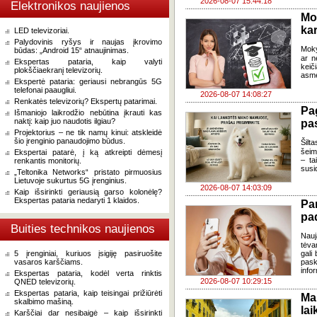
2026-08-07 15:44:18
Elektronikos naujienos
Mo
kar
LED televizoriai.
Palydovinis ryšys ir naujas įkrovimo
Moky
būdas: „Android 15“ atnaujinimas.
ar n
Ekspertas pataria, kaip valyti
keič
plokščiaekranį televizorių.
asme
Ekspertė pataria: geriausi nebrangūs 5G
telefonai paaugliui.
2026-08-07 14:08:27
Renkatės televizorių? Ekspertų patarimai.
Pa
Išmaniojo laikrodžio nebūtina įkrauti kas
naktį: kaip juo naudotis ilgiau?
pas
Projektorius – ne tik namų kinui: atskleidė
šio įrenginio panaudojimo būdus.
Šilta
šeim
Ekspertai patarė, į ką atkreipti dėmesį
– ta
renkantis monitorių.
susi
„Teltonika Networks“ pristato pirmuosius
Lietuvoje sukurtus 5G įrenginius.
2026-08-07 14:03:09
Kaip išsirinkti geriausią garso kolonėlę?
Ekspertas pataria nedaryti 1 klaidos.
Pa
pa
Buities technikos naujienos
Nauj
tėva
5 įrenginiai, kuriuos įsigiję pasiruošite
gali
vasaros karščiams.
pask
infor
Ekspertas pataria, kodėl verta rinktis
2026-08-07 10:29:15
QNED televizorių.
Ekspertas pataria, kaip teisingai prižiūrėti
Ma
skalbimo mašiną.
lai
Karščiai dar nesibaigė – kaip išsirinkti