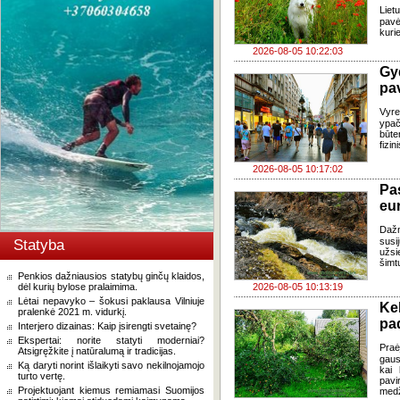
Liet
pavė
kuri
2026-08-05 10:22:03
Gy
pa
Vyre
ypač
būte
fizi
2026-08-05 10:17:02
Pa
eu
Daž
susi
Statyba
užsi
šimt
Penkios dažniausios statybų ginčų klaidos,
dėl kurių bylose pralaimima.
2026-08-05 10:13:19
Lėtai nepavyko – šokusi paklausa Vilniuje
Ke
pralenkė 2021 m. vidurkį.
pad
Interjero dizainas: Kaip įsirengti svetainę?
Ekspertai: norite statyti moderniai?
Praė
Atsigręžkite į natūralumą ir tradicijas.
gausų
Ką daryti norint išlaikyti savo nekilnojamojo
kai 
turto vertę.
pavi
Projektuojant kiemus remiamasi Suomijos
medž