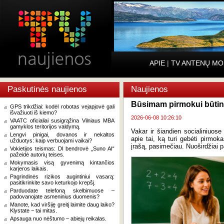
APIE
|
TV ANTENŲ MO
Paskutinės naujienos
Naujienos
Būsimam pirmokui būti
GPS trikdžiai: kodėl robotas vejapjovė gali
išvažiuoti iš kiemo?
2026-06-08 10:26:10
VAATC oficialiai susigrąžina Vilniaus MBA
gamyklos teritorijos valdymą.
Vakar ir šiandien socialiniuose 
Lengvi pinigai, dovanos ir nekaltos
apie tai, ką turi gebėti pirmo
užduotys: kaip verbuojami vaikai?
įrašą, pasimečiau. Nuoširdžiai p
Vokietijos teismas: DI bendrovė „Suno AI“
pažeidė autorių teises.
Mokymasis visą gyvenimą kintančios
karjeros laikais.
Pagrindinės rizikos augintiniui vasarą:
pasitikrinkite savo keturkojo krepšį.
Parduodate telefoną skelbimuose –
padovanojate asmeninius duomenis?
Manote, kad viršiję greitį laimite daug laiko?
Klystate − tai mitas.
Apsauga nuo nėštumo – abiejų reikalas.