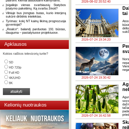
patirtimi: kiemai atiduodami kaimynams.
2026-08-02 20:52:40
Įsigaliojo vienas svarbiausių Statybos
Da
įstatymo pakeitimų. Ką svarbu žinoti?
tai
Vilniuje bus įrengtas butas, kurio interjerą
sukūrė dirbtinis intelektas.
Tyrimas: kokį NT kainų likimą prognozuoja
Atos
gyventojai?
būsi
dėlt
„Realco“: balandį parduotas 191 būstas,
sukč
dauguma – pastatytuose projektuose.
2026-07-24 19:34:20
Apklausos
Pe
sv
Kokios raiškos televizorių turite?
Nor
SD
nepa
Vien
HD 720p
negal
Full HD
2026-07-24 19:30:42
4K/UHD
8K
Ag
ne
Agur
sezo
Kelionių nuotraukos
dažn
tači
pada
pried
2026-07-24 16:42:58
Sk
re