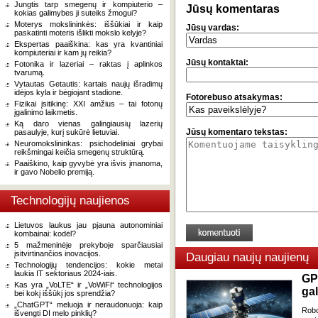
Jungtis tarp smegenų ir kompiuterio –
Jūsų komentaras
kokias galimybes ji suteiks žmogui?
Moterys mokslininkės: iššūkiai ir kaip
Jūsų vardas:
paskatinti moteris išlikti mokslo kelyje?
Ekspertas paaiškina: kas yra kvantiniai
kompiuteriai ir kam jų reikia?
Jūsų kontaktai:
Fotonika ir lazeriai – raktas į aplinkos
tvarumą.
Vytautas Getautis: kartais naujų išradimų
idėjos kyla ir bėgiojant stadione.
Fotorebuso atsakymas:
Fizikai įsitikinę: XXI amžius – tai fotonų
įgalinimo laikmetis.
Ką daro vienas galingiausių lazerių
Jūsų komentaro tekstas:
pasaulyje, kurį sukūrė lietuviai.
Neuromokslininkas: psichodeliniai grybai
reikšmingai keičia smegenų struktūrą.
Paaiškino, kaip gyvybė yra išvis įmanoma,
ir gavo Nobelio premiją.
Technologijų naujienos
Lietuvos laukus jau pjauna autonominiai
kombainai: kodėl?
5 mažmeninėje prekyboje sparčiausiai
įsitvirtinančios inovacijos.
Daugiau naujų naujienų
Technologijų tendencijos: kokie metai
laukia IT sektoriaus 2024-iais.
GP
Kas yra „VoLTE“ ir „VoWiFi“ technologijos
gal
bei kokį iššūkį jos sprendžia?
„ChatGPT“ meluoja ir neraudonuoja: kaip
Robo
išvengti DI melo pinklių?