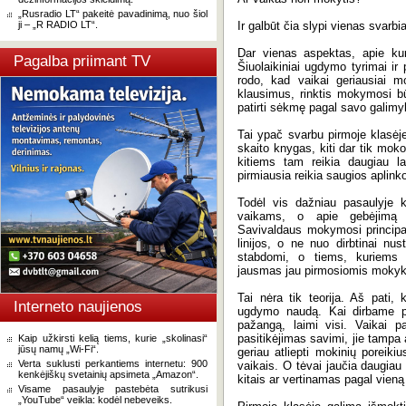
„Rusradio LT“ pakeitė pavadinimą, nuo šiol
ji – „R RADIO LT“.
Ir galbūt čia slypi vienas svarbi
Dar vienas aspektas, apie ku
Pagalba priimant TV
Šiuolaikiniai ugdymo tyrimai ir
rodo, kad vaikai geriausiai m
klausimus, rinktis mokymosi b
patirti sėkmę pagal savo galimy
Tai ypač svarbu pirmoje klasėje,
skaito knygas, kiti dar tik mokos
kitiems tam reikia daugiau la
pirmiausia reikia saugios aplinkos
Todėl vis dažniau pasaulyje 
vaikams, o apie gebėjimą m
Savivaldaus mokymosi principai
linijos, o ne nuo dirbtinai nus
stabdomi, o tiems, kuriems 
jausmas jau pirmosiomis mokyk
Tai nėra tik teorija. Aš pati,
Interneto naujienos
ugdymo naudą. Kai dirbame pag
pažangą, laimi visi. Vaikai p
pasitikėjimas savimi, jie tampa
Kaip užkirsti kelią tiems, kurie „skolinasi“
jūsų namų „Wi-Fi“.
geriau atliepti mokinių poreikiu
Verta suklusti perkantiems internetu: 900
vaikais. O tėvai jaučia daugia
kenkėjiškų svetainių apsimeta „Amazon“.
kitais ar vertinamas pagal vieną 
Visame pasaulyje pastebėta sutrikusi
„YouTube“ veikla: kodėl nebeveiks.