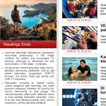
Skai
paga
jos 
įtra
2026-07-22 10:49:13
VE
pa
Vals
sute
funk
Naudinga žinoti
2026-07-21 19:25:54
Lietuvoje televizijai dažniausiai naudojama
horizontali poliarizacija, o FM radijui
Ka
vertikali. Tai reiškia, kad montuojant TV
kl
antenas televizijai jų vibratoriai turi būti
horizontalūs, o FM radijui - vertikalūs.
Van
Jei gyvenate netoli kaimyninių šalių sienos,
pirkdami televizorių įsitikinkite, kad jis gali
atsi
priimti televizijos programas DVB-T2
Visg
formatu. Kai kurios šalys jau perėjo prie
nes
DVB-T2 standarto.
seklu
2026-07-14 19:05:59
Planuojate remontą ar statote namą.
Laikas pagalvoti apie televiziją, nes reikia
DI
pravesti reikiamus kabelius iki rozečių kur
stovės televizoriai ar kita įranga. Tai
tur
rekomenduotina atlikti prieš atliekant namo
ar buto apdailą. Nelaukite situacijos: noriu
Nors
to ar kito, bet reikiamų kabelių nėra, sienos
inte
nudažytos, grindų apvadai priklijuoti.
(ES)