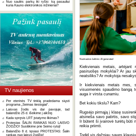
Nuo saulės parkų iki ryšio: ką pasauliui
kuria Kauno elektronikos inžinieriai?
Nuotraukos šaltinis: AI generated
Kiekvienais metais, artėjant
pasiruošęs mokyklai? Ar jau sk
neatsiliks? Ar mokytoja nesakys
Ir kiekvienais metais mes, s
visuomenės spaudimo bangą tė
TV naujienos
auga ir virsta cunamiu.
Per eterinės TV tinklą pradedama siųsti
Bet kokiu tikslu? Kam?
programa „Seimas tiesiogiai“.
Laisvas žodis vis dar pavojuje, tad
Rugsėjo pirmąją į klasę susirenk
balandžio 25 d. išeikime į aikštę.
atsineša savo patirtis, savo s
Kada spręsis LRT įstatymo likimas?
Ir būtent ši įvairovė turėtų būti
Protestas ŠALIN RANKAS NUO LAISVO
reikia priimti.
ŽODŽIO! Susitikime prie Seimo rytoj!
Balandžio 8 d. tęsiasi PROTESTAS: Šalin
Todėl vis dažniau savęs klausiu
rankas nuo laisvo žodžio!