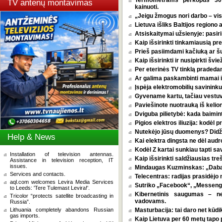
Termometrams perkopus 30 l
TV antenų montavimas
kainuoti.
„Jeigu žmogus nori darbo – vi
Lietuva išliks Baltijos regiono 
Atsiskaitymai užsienyje: pasirin
Kaip išsirinkti tinkamiausią p
Prieš pasiimdami kačiuką ar šuni
Kaip išsirinkti ir nusipirkti šv
Per eterinės TV tinklą pradeda
Ar galima paskambinti mamai i
Įspėja elektromobilių savininkus
Gyvename kartu, tačiau vestu
Paviešinote nuotrauką iš kelio
Dviguba pilietybė: kada baimint
Pigios elektros iliuzija: kodėl
Nutekėjo jūsų duomenys? Didžia
Help & News
Kai elektra dingsta ne dėl audro
Kodėl Z kartai sunkiau tapti s
Installation of television antennas.
Kaip išsirinkti saldžiausias tr
Assistance in television reception, IT
issues.
Mindaugas Kuzminskas: „Dabar 
Services and contacts.
Telecentras: radijas prasidėjo n
aql.com welcomes Levira Media Services
Sutriko „Facebook“, „Messenge
to Leeds: 'Tere Tulemast Levira!'.
Kibernetinis saugumas – n
Tricolor “protects satellite broadcasting in
vadovams.
Russia”.
Lithuania completely abandons Russian
Masturbacija: tai daro net kūdik
gas imports.
Kaip Lietuva per 60 metų tapo p