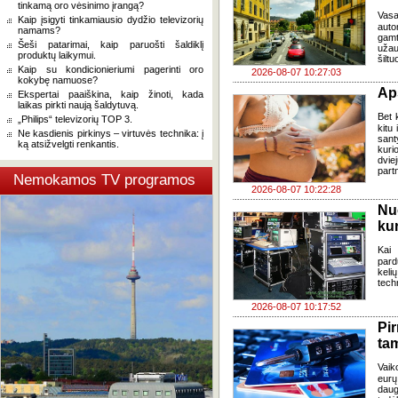
tinkamą oro vėsinimo įrangą?
Vasa
Kaip įsigyti tinkamiausio dydžio televizorių
auto
namams?
gamt
Šeši patarimai, kaip paruošti šaldiklį
užau
produktų laikymui.
šiltu
Kaip su kondicionieriumi pagerinti oro
2026-08-07 10:27:03
kokybę namuose?
Ap
Ekspertai paaiškina, kaip žinoti, kada
laikas pirkti naują šaldytuvą.
Bet k
„Philips“ televizorių TOP 3.
kitu 
Ne kasdienis pirkinys – virtuvės technika: į
sant
ką atsižvelgti renkantis.
kuri
dvi
part
Nemokamos TV programos
2026-08-07 10:22:28
Nu
kur
Kai
pard
keli
tech
2026-08-07 10:17:52
Pi
ta
Vaik
eurų
daug