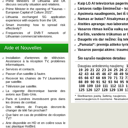
Prime Ministers of Lithuania and UK
Kaip LG AI televizorius pagerina
discuss security situation and relations.
Lietuvos radijo šimtmečiui – k
Prime Minister in the opening of “Kaunas –
European Capital of Culture 2022”.
Apsimeta naudingomis, bet iš t
Lithuania exchanged 5G application
Namas ar butas? Atsakymas pri
experience with experts from the UK.
Ateities apranga: nuo laborator
Smart investing: how to spread risk
effectively?
Vasaros ritmas keičia vaikų sa
Frequencies of DVB-T network of
Karštis, vandens trūkumas ar l
Lithuanian commercial televisions.
Daugelis vis dar nežino: šią tel
„Pamatai“: premija atiteko tyri
Aide et Nouvelles
Vasaros pavojai akims: traumos
Installation d'antennes de télévision.
Šio sąrašo naujienos detaliau
Assistance à la réception TV, problèmes
informatiques.
Daugiau ankstesnių naujienų:
Services et contacts.
19
20
21
22
23
24
25
26
2
Passer d'un satellite à l'autre.
42
43
44
45
46
47
48
49
5
65
66
67
68
69
70
71
72
7
Recevoir les chaines de TV Lituaniennes
par satellite.
88
89
90
91
92
93
94
95
9
108
109
110
111
112
113
1
Télévision par satellite.
125
126
127
128
129
130
1
La cigarette électronique bannie des
avions aux États-Unis.
* Skelbiamos įvairių šaltinių naujienos,
Paris et Londres investissent gros dans
www.tvnaujienos.lt nuomone. Neatsakom
les drones de combat .
Des millions de Français devront-ils
changer de télé l'an prochain?
Que faire en cas de problème de réception
TV?
Arte disponible en HD et en colère sous le
sac plastique HotBird.