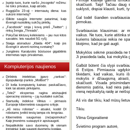
Pirmoje klasėje galima išmokti
Įspėjo tuos, kurie naršo „Incognito“ režimu:
skaičiuoti. Taip! Tačiau daug s
ne toks privatus, kaip atrodo.
suklysti, drąsiai klausti, kurti,
Rugpjūčio 23-oji – internautų diena: kas
sukūrė internetą?
Gal todėl šiandien svarbiausi
Išlikite saugūs internete: patarimai, kaip
pirmokas.
išvengti nuotolinių sukčių pinklių.
„Facebook“ stoja į kovą prieš „Twitter“: į
Svarbiausias klausimas: ar m
rinką žengia „Threads“.
vaikus. Ne tuos, kurie atitinka s
Pokyčiai lėktuvų keleiviams – jau nuo kitos
savaitės: leis naudoti 5G ryšį.
kuriems labiausiai reikia ne sp
Staiga atsiradusi „Klaida 404“: kaip jos
tikėjimo, kad jie gali augti.
išvengti ir atverti norimą svetainę?
Jungtinės Karalystės būstuose gigabitinis
Mokyklos sėkmė prasideda ne tad
internetas taps privalomas.
Ji prasideda tada, kai mokykla ge
Galbūt būtent čia slypi svarbia
Kompiuterijos naujienos
iš Estijos. Pirmiausia ugdyk
tikėdami, kad vaikas, kuris i
Dirbtinis intelektas įgavo „rankas“:
mokytis ir džiaugsmą atrasti,
išpopuliarėjo įrankis „Moltbot“?
skaičiuoti. Visada prisiminda
DI kelia kompiuterių kainas: paskaičiavo,
dienomis patiria, kad nėra pak
kiek tai atsieis pirkėjams.
vieną neįskaitytą raidę ar neišs
„Tele2“ ekspertas ragina atsinaujinti
operacinę sistemą – į ją nusitaikė sukčiai.
Aš vis dar tikiu, kad mūsų lietu
Startuolių indekse Vilnius – pirmasis
Europoje kibernetinio saugumo srityje.
Tikiu.
„Aš nesu robotas“ – atsakė, kodėl DI
robotams įveikti testą tampa vis lengviau.
Kibernetinis saugumas (ne)apsimoka?
Vilma Grigoraitienė
Kaip įmonėms sutaupyti ir apsisaugoti.
Nepatikėkite savo duomenų tik vienam
Švietimo program autorė,
įrenginiui: kaip saugoti duomenų kopijas.