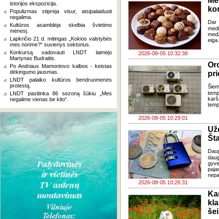
Me
istorijos ekspozicija.
ko
Populizmas stiprėja visur, atsipalaiduoti
negalima.
Dar 
Kultūros asamblėja skelbia švietimo
med
mėnesį.
med
Lapkričio 21 d. mitingas „Kokios valstybės
eiga
mes norime?“ suvienys sektorius.
Konkursą vadovauti LNDT laimėjo
2026-08-05 10:32:38
Martynas Budraitis.
Oro
Po Andriaus Mamontovo kalbos - keistas
dėkingumo jausmas.
pri
LNDT palaiko kultūros bendruomenės
protestą.
Šiem
temp
LNDT pasitinka 86 sezoną šūkiu „Mes
karš
negalime vienas be kito“.
temp
2026-08-05 10:29:01
Už
Šta
Dau
daug
gyve
paja
nepa
2026-08-05 10:26:31
Ka
kl
še