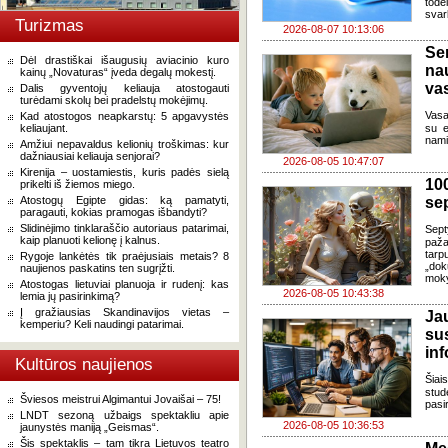
todė
svar
Turizmas
2026-08-07 10:13:06
Se
Dėl drastiškai išaugusių aviacinio kuro
na
kainų „Novaturas“ įveda degalų mokestį.
va
Dalis gyventojų keliauja atostogauti
turėdami skolų bei pradelstų mokėjimų.
Vasa
Kad atostogos neapkarstų: 5 apgavystės
keliaujant.
su e
nami
Amžiui nepavaldus kelionių troškimas: kur
dažniausiai keliauja senjorai?
2026-08-05 10:47:07
Kirenija – uostamiestis, kuris padės sielą
100
prikelti iš žiemos miego.
Atostogų Egipte gidas: ką pamatyti,
se
paragauti, kokias pramogas išbandyti?
Slidinėjimo tinklaraščio autoriaus patarimai,
Sept
kaip planuoti kelionę į kalnus.
paža
tarp
Rygoje lankėtės tik praėjusiais metais? 8
„dok
naujienos paskatins ten sugrįžti.
moky
Atostogas lietuviai planuoja ir rudenį: kas
2026-08-05 10:43:38
lemia jų pasirinkimą?
Į gražiausias Skandinavijos vietas –
J
kemperiu? Keli naudingi patarimai.
su
in
Kultūros naujienos
Šia
stud
Šviesos meistrui Algimantui Jovaišai – 75!
pasi
LNDT sezoną užbaigs spektakliu apie
2026-08-05 10:36:53
jaunystės maniją „Geismas“.
Šis spektaklis – tam tikra Lietuvos teatro