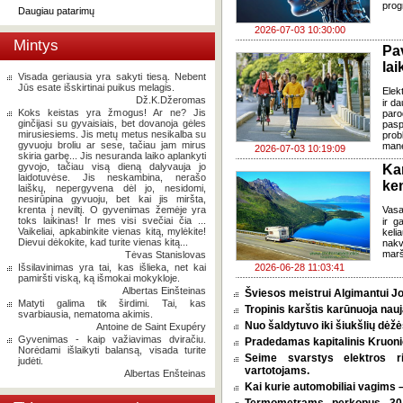
prog
Daugiau patarimų
2026-07-03 10:30:00
Mintys
Pa
lai
Visada geriausia yra sakyti tiesą. Nebent
Jūs esate išskirtinai puikus melagis.
Elek
Dž.K.Džeromas
ir d
Koks keistas yra žmogus! Ar ne? Jis
paro
ginčijasi su gyvaisiais, bet dovanoja gėles
pasp
mirusiesiems. Jis metų metus nesikalba su
prob
gyvuoju broliu ar sese, tačiau jam mirus
mane
2026-07-03 10:19:09
skiria garbę... Jis nesuranda laiko aplankyti
gyvojo, tačiau visą dieną dalyvauja jo
Ka
laidotuvėse. Jis neskambina, nerašo
ke
laiškų, nepergyvena dėl jo, nesidomi,
nesirūpina gyvuoju, bet kai jis miršta,
krenta į neviltį. O gyvenimas žemėje yra
Vasa
toks laikinas! Ir mes visi svečiai čia ...
ir g
Vaikeliai, apkabinkite vienas kitą, mylėkite!
keli
Dievui dėkokite, kad turite vienas kitą...
nakv
marš
Tėvas Stanislovas
Išsilavinimas yra tai, kas išlieka, net kai
2026-06-28 11:03:41
pamiršti viską, ką išmokai mokykloje.
Albertas Einšteinas
Šviesos meistrui Algimantui Jo
Matyti galima tik širdimi. Tai, kas
Tropinis karštis karūnuoja nauj
svarbiausia, nematoma akimis.
Nuo šaldytuvo iki šiukšlių dėž
Antoine de Saint Exupéry
Gyvenimas - kaip važiavimas dviračiu.
Pradedamas kapitalinis Kruoni
Norėdami išlaikyti balansą, visada turite
Seime svarstys elektros r
judėti.
vartotojams.
Albertas Enšteinas
Kai kurie automobiliai vagims –