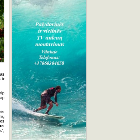
jas
 ir
aip
aip
mis
nių
jos
pus
s“,