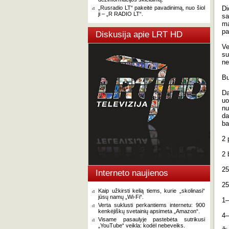
„Rusradio LT“ pakeitė pavadinimą, nuo šiol
Di
ji – „R RADIO LT“.
sa
ma
pa
Diskusija apie LRT HD
Ve
su
ne
Bu
Da
uo
nu
da
ba
2 
2 
25
Interneto naujienos
25
Kaip užkirsti kelią tiems, kurie „skolinasi“
jūsų namų „Wi-Fi“.
1–
Verta suklusti perkantiems internetu: 900
kenkėjiškų svetainių apsimeta „Amazon“.
4–
Visame pasaulyje pastebėta sutrikusi
„YouTube“ veikla: kodėl nebeveiks.