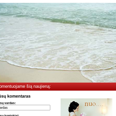
omentuojame šią naujieną:
ūsų komentaras
sų vardas:
sų kontaktai: