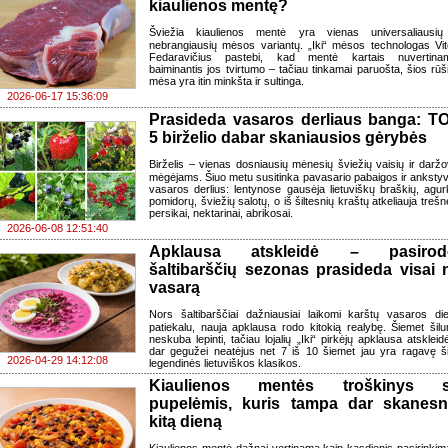
kiaulienos mentę?
Šviežia kiaulienos mentė yra vienas universaliausių
nebrangiausių mėsos variantų. „Iki“ mėsos technologas Vit
Fedaravičius pastebi, kad mentė kartais nuvertina
baiminantis jos tvirtumo – tačiau tinkamai paruošta, šios rūš
mėsa yra itin minkšta ir sultinga.
2026-06-17 15:36:09
Prasideda vasaros derliaus banga: T
5 birželio dabar skaniausios gėrybės
Birželis – vienas dosniausių mėnesių šviežių vaisių ir daržo
mėgėjams. Šiuo metu susitinka pavasario pabaigos ir anksty
vasaros derlius: lentynose gausėja lietuviškų braškių, agur
pomidorų, šviežių salotų, o iš šiltesnių kraštų atkeliauja trešn
persikai, nektarinai, abrikosai.
2026-06-08 12:51:40
Apklausa atskleidė – pasirod
šaltibarščių sezonas prasideda visai 
vasarą
Nors šaltibarščiai dažniausiai laikomi karštų vasaros di
patiekalu, nauja apklausa rodo kitokią realybę. Šiemet šil
neskuba lepinti, tačiau lojalių „Iki“ pirkėjų apklausa atskleid
dar gegužei neatėjus net 7 iš 10 šiemet jau yra ragavę š
2026-04-29 14:12:08
legendinės lietuviškos klasikos.
Kiaulienos mentės troškinys 
pupelėmis, kuris tampa dar skanesn
kitą dieną