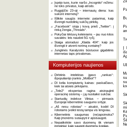
Ži
Įspėjo tuos, kurie naršo „Incognito“ režimu:
ne toks privatus, kaip atrodo.
Pa
Rugpjūčio 23-oji – internautų diena: kas
sukūrė internetą?
Bu
Išlikite saugūs internete: patarimai, kaip
išvengti nuotolinių sukčių pinklių.
Pi
„Facebook“ stoja į kovą prieš „Twitter“: į
rinką žengia „Threads“.
ar
Pokyčiai lėktuvų keleiviams – jau nuo kitos
savaitės: leis naudoti 5G ryšį.
Tr
Staiga atsiradusi „Klaida 404“: kaip jos
išvengti ir atverti norimą svetainę?
Į 
Jungtinės Karalystės būstuose gigabitinis
iš
internetas taps privalomas.
Ap
Kompiuterijos naujienos
Už
Ma
Dirbtinis intelektas įgavo „rankas“:
su
išpopuliarėjo įrankis „Moltbot“?
su
DI kelia kompiuterių kainas: paskaičiavo,
kr
kiek tai atsieis pirkėjams.
„Tele2“ ekspertas ragina atsinaujinti
operacinę sistemą – į ją nusitaikė sukčiai.
Sk
Startuolių indekse Vilnius – pirmasis
Europoje kibernetinio saugumo srityje.
Sk
„Aš nesu robotas“ – atsakė, kodėl DI
mi
robotams įveikti testą tampa vis lengviau.
Kė
Kibernetinis saugumas (ne)apsimoka?
Pa
Kaip įmonėms sutaupyti ir apsisaugoti.
Ši
Nepatikėkite savo duomenų tik vienam
Ne
įrenginiui: kaip saugoti duomenų kopijas.