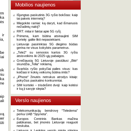
Mobilios naujienos
ios
Išjungtas paskutinis 3G ryšio bokštas: kaip
nka
tai pakeis internetą?
lės
Miegokite ramiai: ką daryti, kad išmanusis
nežadintų naktį?
RRT: mitai ir faktai apie 5G ryšį.
 ir
Primena, kam būtina atsinaujinti SIM
ia,
kortelę: galite likti nepasiekiami.
Lietuvoje pasirinktas 5G diegimo būdas
gerina ne visus kokybės parametrus.
 be
„Tele2“ su senosios kartos 3G ryšiu
atsisveikins iki 2025-ųjų pabaigos.
iai
Greičiausią 5G Lietuvoje pasiūliusi „Bitė“
skundžia „Telia“ reklamą.
Svarbūs ryšio pokyčiai palies visus: kas
eik
keičiasi ir kokių veiksmų būtina imtis?
niu
„iPhone“ žinutės netrukus atrodys kitaip:
eka
pokyčius paskatino konkurentai.
 ne
SIM kortelei – trisdešimt dveji: kaip keitėsi
ir ką ji savyje slepia?
aip
Verslo naujienos
ali
Telekomunikacijų bendrovę “Teledema”
gvą
perka UAB “Spyneta”.
per
Europos Centrinis Bankas mažina
ūti
palūkanas, bet įmonės Lietuvoje reaguoti
neskuba.
Lietuvos ir Lenkijos verslo misija stiprina