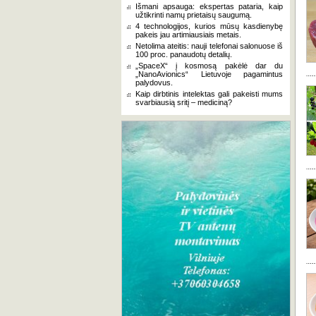
Išmani apsauga: ekspertas pataria, kaip
užtikrinti namų prietaisų saugumą.
4 technologijos, kurios mūsų kasdienybę
pakeis jau artimiausiais metais.
Netolima ateitis: nauji telefonai salonuose iš
100 proc. panaudotų detalių.
„SpaceX“ į kosmosą pakėlė dar du
„NanoAvionics“ Lietuvoje pagamintus
palydovus.
Kaip dirbtinis intelektas gali pakeisti mums
svarbiausią sritį – mediciną?