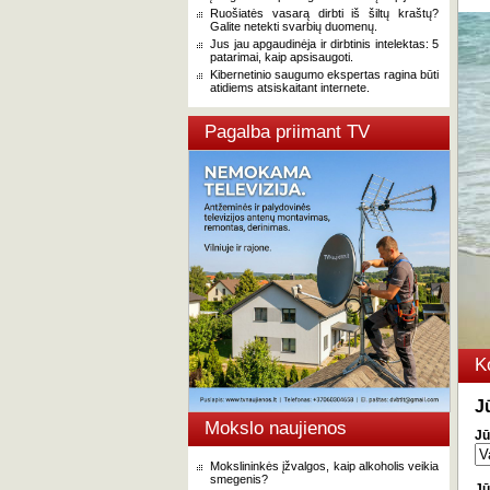
Ruošiatės vasarą dirbti iš šiltų kraštų?
Galite netekti svarbių duomenų.
Jus jau apgaudinėja ir dirbtinis intelektas: 5
patarimai, kaip apsisaugoti.
Kibernetinio saugumo ekspertas ragina būti
atidiems atsiskaitant internete.
Pagalba priimant TV
K
J
Mokslo naujienos
Jū
Mokslininkės įžvalgos, kaip alkoholis veikia
smegenis?
Jū