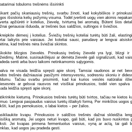
patarimai tobuloms trešnėms išsirinkti
škant pačių skaniausių trešnių, svarbu žinoti, kad kokybiškos ir prinokus
gos išsiskiria kelių požymių visuma. Todėl įvertinti uogų vien akimis nepaka
verta apžiūrėti ir kotelius, žievelę, tvirtumą bei aromatą. Būtent šios deta
žnai geriausiai išduoda, ar trešnės bus saldžios, sultingos ir šviežios.
kreipkite dėmesį į kotelius. Šviežių trešnių koteliai turėtų būti žali, elastingi
irtai laikytis prie vaisiaus. Jei koteliai sausi, parudavę ar lengvai atsiskir
kėtina, kad trešnės nėra šviežiai skintos.
škokite blizgios žievelės. Prinokusių trešnių žievelė yra lygi, blizgi ir
žeidimų. Matinė, susiraukšlėjusi ar dėmėta žievelė gali signalizuoti, kad vais
adeda senti arba buvo laikomi netinkamomis sąlygomis.
alva ne visada leidžia spręsti apie skonį. Tamsiai raudonos ar net bev
odos trešnės dažniausiai pasižymi intensyvesniu, sodresniu skoniu ir dides
ldumu. Tačiau svarbu prisiminti, kad kai kurios veislės natūraliai išli
iesesnės ar gelsvai rausvos net visiškai prinokusios, todėl vien spalva
sada leidžia spręsti apie skonį.
tikrinkite kietumą. Prinokusios trešnės turėtų būti tvirtos, tačiau ne kietos k
muo. Lengvai paspaudus vaisius turėtų išlaikyti formą. Per minkštos uogos g
ikšti, kad jos pernokusios, o labai kietos – per žalios.
sikliaukite kvapu. Prinokusios ir saldžios trešnės dažnai skleidžia len
isišką aromatą. Jei uogos neturi kvapo, gali būti, kad jos buvo nuskintos 
ksti. Jei kvapas primena fermentuotus vaisius, vyną ar actą, tai gali b
nklas, kad uogos jau pradeda gesti.