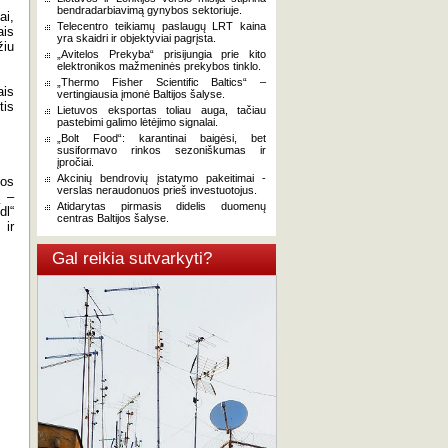
bendradarbiavimą gynybos sektoriuje.
ai,
Telecentro teikiamų paslaugų LRT kaina
ais
yra skaidri ir objektyviai pagrįsta.
žiu
„Avitelos Prekyba“ prisijungia prie kito
elektronikos mažmeninės prekybos tinklo.
„Thermo Fisher Scientific Baltics“ –
ais
vertingiausia įmonė Baltijos šalyse.
tis
Lietuvos eksportas toliau auga, tačiau
pastebimi galimo lėtėjimo signalai.
„Bolt Food“: karantinai baigėsi, bet
susiformavo rinkos sezoniškumas ir
įpročiai.
Akcinių bendrovių įstatymo pakeitimai -
ios
verslas neraudonuos prieš investuotojus.
į –
Atidarytas pirmasis didelis duomenų
dl“
centras Baltijos šalyse.
 ir
Gal reikia sutvarkyti?