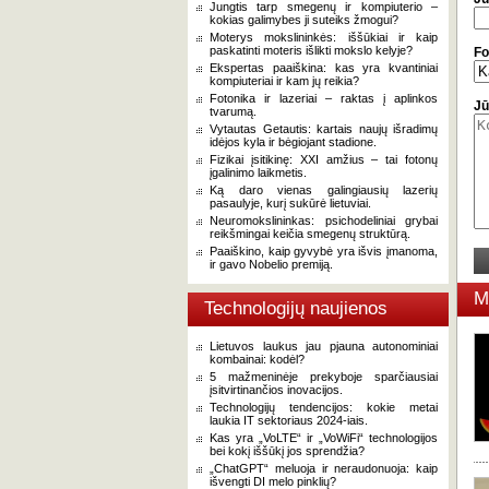
Jungtis tarp smegenų ir kompiuterio –
kokias galimybes ji suteiks žmogui?
Moterys mokslininkės: iššūkiai ir kaip
paskatinti moteris išlikti mokslo kelyje?
Fo
Ekspertas paaiškina: kas yra kvantiniai
kompiuteriai ir kam jų reikia?
Fotonika ir lazeriai – raktas į aplinkos
Jū
tvarumą.
Vytautas Getautis: kartais naujų išradimų
idėjos kyla ir bėgiojant stadione.
Fizikai įsitikinę: XXI amžius – tai fotonų
įgalinimo laikmetis.
Ką daro vienas galingiausių lazerių
pasaulyje, kurį sukūrė lietuviai.
Neuromokslininkas: psichodeliniai grybai
reikšmingai keičia smegenų struktūrą.
Paaiškino, kaip gyvybė yra išvis įmanoma,
ir gavo Nobelio premiją.
M
Technologijų naujienos
Lietuvos laukus jau pjauna autonominiai
kombainai: kodėl?
5 mažmeninėje prekyboje sparčiausiai
įsitvirtinančios inovacijos.
Technologijų tendencijos: kokie metai
laukia IT sektoriaus 2024-iais.
Kas yra „VoLTE“ ir „VoWiFi“ technologijos
bei kokį iššūkį jos sprendžia?
„ChatGPT“ meluoja ir neraudonuoja: kaip
išvengti DI melo pinklių?