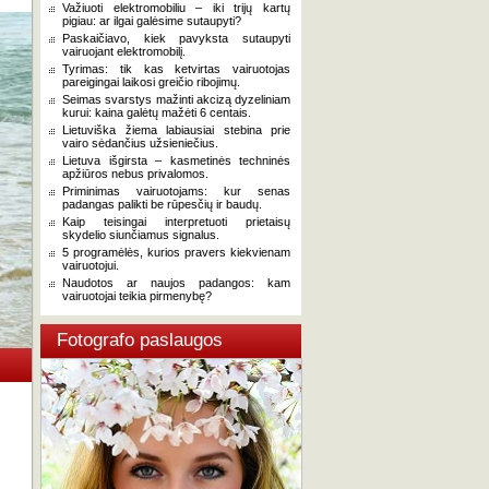
Važiuoti elektromobiliu – iki trijų kartų
pigiau: ar ilgai galėsime sutaupyti?
Paskaičiavo, kiek pavyksta sutaupyti
vairuojant elektromobilį.
Tyrimas: tik kas ketvirtas vairuotojas
pareigingai laikosi greičio ribojimų.
Seimas svarstys mažinti akcizą dyzeliniam
kurui: kaina galėtų mažėti 6 centais.
Lietuviška žiema labiausiai stebina prie
vairo sėdančius užsieniečius.
Lietuva išgirsta – kasmetinės techninės
apžiūros nebus privalomos.
Priminimas vairuotojams: kur senas
padangas palikti be rūpesčių ir baudų.
Kaip teisingai interpretuoti prietaisų
skydelio siunčiamus signalus.
5 programėlės, kurios pravers kiekvienam
vairuotojui.
Naudotos ar naujos padangos: kam
vairuotojai teikia pirmenybę?
Fotografo paslaugos