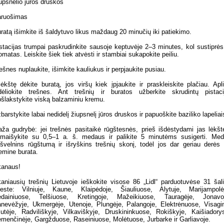
upsnelio jūros druskos
ruošimas
ratą išimkite iš šaldytuvo likus maždaug 20 minučių iki patiekimo.
stacijas trumpai paskrudinkite sausoje keptuvėje 2–3 minutes, kol sustiprės
omatas. Leiskite šiek tiek atvėsti ir stambiai sukapokite peiliu.
ešnes nuplaukite, išimkite kauliukus ir perpjaukite pusiau.
lėkštę dėkite buratą, jos viršų kiek įpjaukite ir praskleiskite plačiau. Apl
dėliokite trešnes. Ant trešnių ir buratos užberkite skrudintų pistaci
šlakstykite viską balzaminiu kremu.
barstykite labai nedidelį žiupsnelį jūros druskos ir papuoškite baziliko lapeliai
ža gudrybė: jei trešnės pasitaikė rūgštesnės, prieš išdėstydami jas lėkšt
maišykite su 0,5–1 a. š. medaus ir palikite 5 minutėms susigerti. Me
švelnins rūgštumą ir išryškins trešnių skonį, todėl jos dar geriau derės
emine burata.
anaus!
aniausių trešnių Lietuvoje ieškokite visose 86 „Lidl“ parduotuvėse 31 šal
este: Vilniuje, Kaune, Klaipėdoje, Šiauliuose, Alytuje, Marijampolė
dainiuose, Telšiuose, Kretingoje, Mažeikiuose, Tauragėje, Jonavo
nevėžyje, Ukmergėje, Utenoje, Plungėje, Palangoje, Elektrėnuose, Visagi
lutėje, Radviliškyje, Vilkaviškyje, Druskininkuose, Rokiškyje, Kaišiadory
menčinėje, Gargžduose, Raseiniuose, Molėtuose, Jurbarke ir Garliavoje.