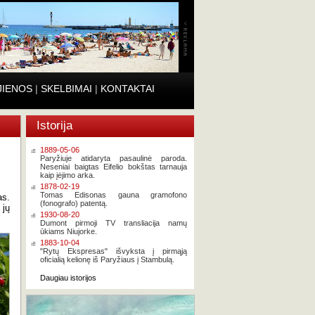
JIENOS
|
SKELBIMAI
|
KONTAKTAI
Istorija
1889-05-06
Paryžiuje atidaryta pasaulinė paroda.
Neseniai baigtas Eifelio bokštas tarnauja
kaip įėjimo arka.
1878-02-19
Tomas Edisonas gauna gramofono
as.
(fonografo) patentą.
 jų
1930-08-20
Dumont pirmoji TV transliacija namų
ūkiams Niujorke.
1883-10-04
"Rytų Ekspresas" išvyksta į pirmąją
oficialią kelionę iš Paryžiaus į Stambulą.
Daugiau istorijos