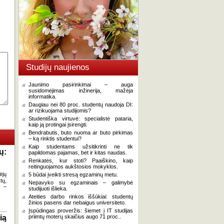
Studijų naujienos
Jaunimo pasirinkimai – auga
susidomėjimas inžinerija, mažėja
informatika.
Daugiau nei 80 proc. studentų naudoja DI:
ar rizikuojama studijomis?
Studentiška virtuvė: specialistė pataria,
kaip ją protingai įsirengti.
Bendrabutis, buto nuoma ar buto pirkimas
– ką rinktis studentui?
Kaip studentams užsitikrinti ne tik
ų:
papildomas pajamas, bet ir kitas naudas.
Renkatės, kur stoti? Paaiškino, kaip
reitinguojamos aukštosios mokyklos.
ėjų
5 būdai įveikti stresą egzaminų metu.
tų,
Nepavyko su egzaminais – galimybė
ų –
studijuoti išlieka.
Ateities darbo rinkos iššūkiai: studentų
žinios pasens dar nebaigus universiteto.
Įspūdingas proveržis: šiemet į IT studijas
ią
priimtų moterų skaičius augo 71 proc..