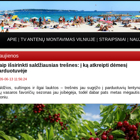
APIE
|
TV ANTENŲ MONTAVIMAS VILNIUJE
|
STRAIPSNIAI
|
NAU
aujienos
aip išsirinkti saldžiausias trešnes: į ką atkreipti dėmesį
arduotuvėje
26-06-13 11:56:24
ldžios, sultingos ir ilgai lauktos – trešnės jau sugrįžo į parduotuvių lentyn
ų vasaros favoričių sezonas jau įsibėgėja, todėl dabar pats metas mėgautis
oniu.