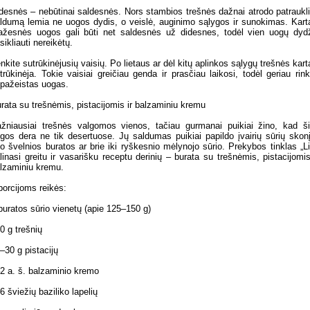
desnės – nebūtinai saldesnės. Nors stambios trešnės dažnai atrodo patraukli
ldumą lemia ne uogos dydis, o veislė, auginimo sąlygos ir sunokimas. Kart
žesnės uogos gali būti net saldesnės už didesnes, todėl vien uogų dyd
sikliauti nereikėtų.
nkite sutrūkinėjusių vaisių. Po lietaus ar dėl kitų aplinkos sąlygų trešnės kart
trūkinėja. Tokie vaisiai greičiau genda ir prasčiau laikosi, todėl geriau rink
pažeistas uogas.
rata su trešnėmis, pistacijomis ir balzaminiu kremu
žniausiai trešnės valgomos vienos, tačiau gurmanai puikiai žino, kad š
gos dera ne tik desertuose. Jų saldumas puikiai papildo įvairių sūrių skon
o švelnios buratos ar brie iki ryškesnio mėlynojo sūrio. Prekybos tinklas „Li
linasi greitu ir vasarišku receptu derinių – burata su trešnėmis, pistacijomis
lzaminiu kremu.
porcijoms reikės:
buratos sūrio vienetų (apie 125–150 g)
0 g trešnių
–30 g pistacijų
2 a. š. balzaminio kremo
6 šviežių baziliko lapelių