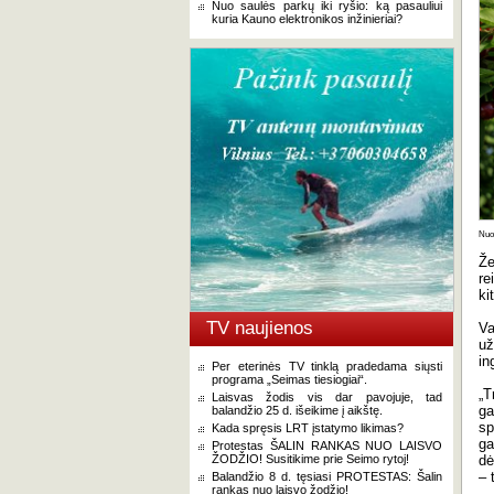
Nuo saulės parkų iki ryšio: ką pasauliui
kuria Kauno elektronikos inžinieriai?
Nuot
Že
re
ki
TV naujienos
Va
už
in
Per eterinės TV tinklą pradedama siųsti
programa „Seimas tiesiogiai“.
„T
Laisvas žodis vis dar pavojuje, tad
ga
balandžio 25 d. išeikime į aikštę.
sp
Kada spręsis LRT įstatymo likimas?
ga
Protestas ŠALIN RANKAS NUO LAISVO
ŽODŽIO! Susitikime prie Seimo rytoj!
dė
– 
Balandžio 8 d. tęsiasi PROTESTAS: Šalin
rankas nuo laisvo žodžio!