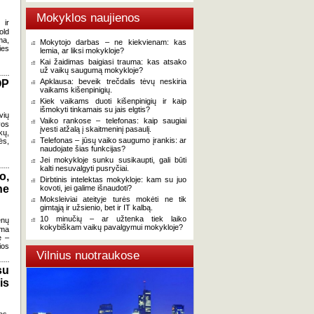
Mokyklos naujienos
 ir
old
ma,
Mokytojo darbas – ne kiekvienam: kas
ies
lemia, ar liksi mokykloje?
Kai žaidimas baigiasi trauma: kas atsako
už vaikų saugumą mokykloje?
Apklausa: beveik trečdalis tėvų neskiria
OP
vaikams kišenpinigių.
Kiek vaikams duoti kišenpinigių ir kaip
išmokyti tinkamais su jais elgtis?
vių
Vaiko rankose – telefonas: kaip saugiai
vos
įvesti atžalą į skaitmeninį pasaulį.
kų,
Telefonas – jūsų vaiko saugumo įrankis: ar
ės,
naudojate šias funkcijas?
Jei mokykloje sunku susikaupti, gali būti
kalti nesuvalgyti pusryčiai.
o,
Dirbtinis intelektas mokykloje: kam su juo
ne
kovoti, jei galime išnaudoti?
Moksleiviai ateityje turės mokėti ne tik
gimtąją ir užsienio, bet ir IT kalbą.
10 minučių – ar užtenka tiek laiko
enų
kokybiškam vaikų pavalgymui mokykloje?
uma
ė –
ios
Vilnius nuotraukose
su
is