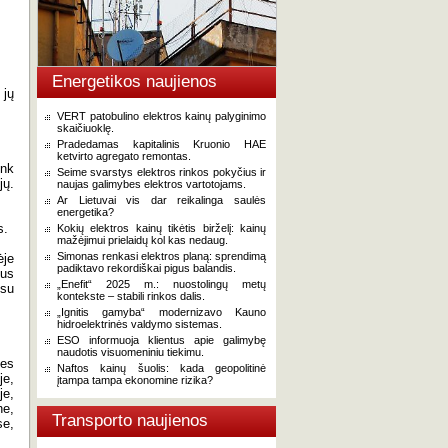
Energetikos naujienos
 jų
VERT patobulino elektros kainų palyginimo
skaičiuoklę.
Pradedamas kapitalinis Kruonio HAE
ketvirto agregato remontas.
ink
Seime svarstys elektros rinkos pokyčius ir
jų.
naujas galimybes elektros vartotojams.
Ar Lietuvai vis dar reikalinga saulės
energetika?
s.
Kokių elektros kainų tikėtis birželį: kainų
mažėjimui prielaidų kol kas nedaug.
Simonas renkasi elektros planą: sprendimą
ėje
padiktavo rekordiškai pigus balandis.
dus
„Enefit“ 2025 m.: nuostolingų metų
 su
kontekste – stabili rinkos dalis.
„Ignitis gamyba“ modernizavo Kauno
hidroelektrinės valdymo sistemas.
ESO informuoja klientus apie galimybę
naudotis visuomeniniu tiekimu.
ies
Naftos kainų šuolis: kada geopolitinė
je,
įtampa tampa ekonomine rizika?
je,
ne,
Transporto naujienos
se,