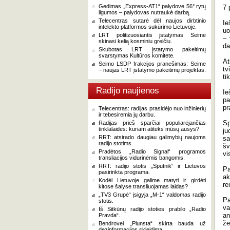
Gedimas „Express-AT1“ palydove 56° rytų
7 
ilgumos – palydovas nutraukė darbą.
Telecentras sutarė dėl naujos dirbtinio
Ie
intelekto platformos sukūrimo Lietuvoje.
uo
LRT politizuosiantis įstatymas Seime
– 
skinasi kelią kosminiu greičiu.
da
Skubotas LRT įstatymo pakeitimų
svarstymas Kultūros komitete.
At
Seimo LSDP frakcijos pranešimas: Seime
tv
– naujas LRT įstatymo pakeitimų projektas.
ti
Radijo naujienos
Ie
pa
pr
Telecentras: radijas prasidėjo nuo inžinierių
ir tebesiremia jų darbu.
Sp
Radijas prieš sparčiai populiarėjančias
tinklalaides: kuriam atiteks mūsų ausys?
ju
RRT: atsirado daugiau galimybių naujoms
sa
radijo stotims.
šv
Pradėtos „Radio Signal“ programos
vi
transliacijos vidurinėmis bangomis.
RRT: radijo stotis „Sputnik“ ir Lietuvos
Pa
pasirinkta programa.
ak
Kodėl Lietuvoje galime matyti ir girdėti
re
kitose šalyse transliuojamas laidas?
„TV3 Grupė“ įsigyja „M-1“ valdomas radijo
Pa
stotis.
va
Iš Sitkūnų radijo stoties prabilo „Radio
an
Pravda“.
že
Bendrovei „Plunsta“ skirta bauda už
dezinformacijos skleidimą.