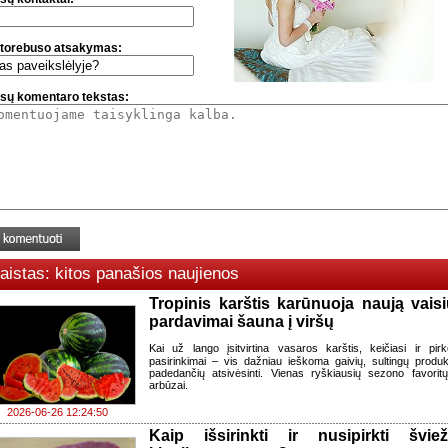
torebuso atsakymas:
sų komentaro tekstas:
aistas: kitos panašios naujienos
Tropinis karštis karūnuoja naują vaisi
pardavimai šauna į viršų
Kai už lango įsitvirtina vasaros karštis, keičiasi ir pirk
pasirinkimai – vis dažniau ieškoma gaivių, sultingų produk
padedančių atsivėsinti. Vienas ryškiausių sezono favorit
arbūzai.
2026-06-26 12:24:50
Kaip išsirinkti ir nusipirkti šviež