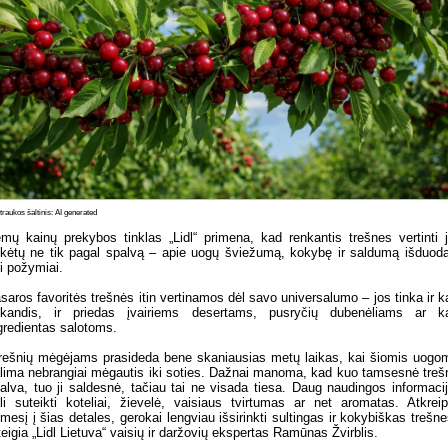
raukos šaltinis: AI generated
mų kainų prekybos tinklas „Lidl“ primena, kad renkantis trešnes vertinti 
ikėtų ne tik pagal spalvą – apie uogų šviežumą, kokybę ir saldumą išduoda
ti požymiai.
saros favoritės trešnės itin vertinamos dėl savo universalumo – jos tinka ir k
kandis, ir priedas įvairiems desertams, pusryčių dubenėliams ar k
gredientas salotoms.
rešnių mėgėjams prasideda bene skaniausias metų laikas, kai šiomis uogo
lima nebrangiai mėgautis iki soties. Dažnai manoma, kad kuo tamsesnė treš
alva, tuo ji saldesnė, tačiau tai ne visada tiesa. Daug naudingos informaci
li suteikti koteliai, žievelė, vaisiaus tvirtumas ar net aromatas. Atkrei
mesį į šias detales, gerokai lengviau išsirinkti sultingas ir kokybiškas trešne
teigia „Lidl Lietuva“ vaisių ir daržovių ekspertas Ramūnas Žvirblis.