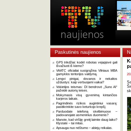
Paskutinės naujienos
N
K
GPS trikdžiai: kodėl robotas vejapjovė gali
p
išvažiuoti iš kiemo?
VAATC oficialiai susigrąžina Vilniaus MBA
gamyklos teritorijos valdymą.
20
Lengvi pinigai, dovanos ir nekaltos
Sa
užduotys: kaip verbuojami vaikai?
Ši
Vokietijos teismas: DI bendrovė „Suno AI“
pažeidė autorių teises.
sk
Mokymasis visą gyvenimą kintančios
karjeros laikais.
Pagrindinės rizikos augintiniui vasarą:
pasitikrinkite savo keturkojo krepšį.
Parduodate telefoną skelbimuose –
padovanojate asmeninius duomenis?
Manote, kad viršiję greitį laimite daug laiko?
Klystate − tai mitas.
Apsauga nuo nėštumo – abiejų reikalas.