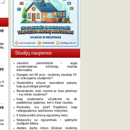
vė
iga
lių
Studijų naujienos
Jaunimo pasirinkimai – auga
susidomėjimas inžinerija, mažėja
us
informatika.
Daugiau nei 80 proc. studentų naudoja DI:
ar rizikuojama studijomis?
o 9
Studentiška virtuvė: specialistė pataria,
nio
kaip ją protingai įsirengti.
Bendrabutis, buto nuoma ar buto pirkimas
– ką rinktis studentui?
Kaip studentams užsitikrinti ne tik
papildomas pajamas, bet ir kitas naudas.
os
Renkatės, kur stoti? Paaiškino, kaip
reitinguojamos aukštosios mokyklos.
5 būdai įveikti stresą egzaminų metu.
Nepavyko su egzaminais – galimybė
sis
studijuoti išlieka.
ame
Ateities darbo rinkos iššūkiai: studentų