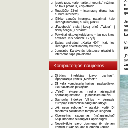
„Č
Įspėjo tuos, kurie naršo „Incognito“ režimu:
ir
ne toks privatus, kaip atrodo.
ne
Rugpjūčio 23-oji – internautų diena: kas
ga
sukūrė internetą?
Išlikite saugūs internete: patarimai, kaip
Ji
išvengti nuotolinių sukčių pinklių.
sa
„Facebook“ stoja į kovą prieš „Twitter“: į
no
rinką žengia „Threads“.
ka
Pokyčiai lėktuvų keleiviams – jau nuo kitos
savaitės: leis naudoti 5G ryšį.
Staiga atsiradusi „Klaida 404“: kaip jos
Vi
išvengti ir atverti norimą svetainę?
pa
Jungtinės Karalystės būstuose gigabitinis
internetas taps privalomas.
„P
sv
žm
Kompiuterijos naujienos
su
Dirbtinis intelektas įgavo „rankas“:
išpopuliarėjo įrankis „Moltbot“?
DI kelia kompiuterių kainas: paskaičiavo,
kiek tai atsieis pirkėjams.
„Tele2“ ekspertas ragina atsinaujinti
operacinę sistemą – į ją nusitaikė sukčiai.
Startuolių indekse Vilnius – pirmasis
Europoje kibernetinio saugumo srityje.
„Aš nesu robotas“ – atsakė, kodėl DI
robotams įveikti testą tampa vis lengviau.
Kibernetinis saugumas (ne)apsimoka?
Kaip įmonėms sutaupyti ir apsisaugoti.
Nepatikėkite savo duomenų tik vienam
įrenginiui: kaip saugoti duomenų kopijas.