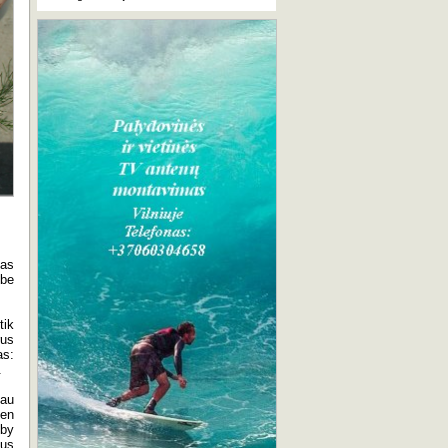
kas
ebe
tik
rus
as:
.
iau
ien
 by
kus