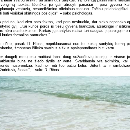
ia labai svarbu atskirti du skirtingus dalykus: sąmoningą pasirinkimą nesituo
 vengimą tuoktis. Išoriškai jie gali atrodyti panašiai – pora gyvena kar
planuoja vestuvių, nesureikšmina oficialaus statuso. Tačiau psichologiškai 
li būti visiškai skirtingos pozicijos“, – sako psichologas.
s priduria, kad vien pats faktas, kad pora nesituokia, dar nieko nepasako a
ntykio gylį: „Kai kurios poros iš tiesų gyvena brandžiai, atsakingai ir ištikim
rs nėra susituokusios. Kartais jų santykis realiai turi daugiau įsipareigojimo 
i kurios formalios santuokos.“
s dėlto, pasak D. Ribas, nepriklausomai nuo to, kokią santykių formą p
sirenka, žmonėms išlieka svarbus aiškus apsisprendimas būti kartu.
er daugelį metų esu mačiusi labai daug sužadėtuvių istorijų, ir visose j
arbiausia būna ne žiedo dydis ar vertė. Svarbiausia yra akimirka, kai
onės nusprendžia, kad nori eiti tuo pačiu keliu. Būtent tai ir simbolizu
žadėtuvių žiedas“, – sako D. Ribas.