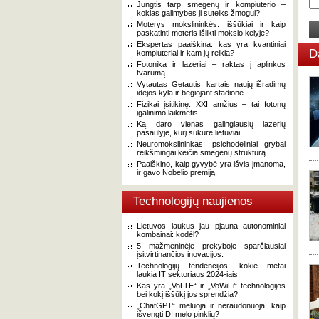
Jungtis tarp smegenų ir kompiuterio –
kokias galimybes ji suteiks žmogui?
Moterys mokslininkės: iššūkiai ir kaip
paskatinti moteris išlikti mokslo kelyje?
Ekspertas paaiškina: kas yra kvantiniai
D
kompiuteriai ir kam jų reikia?
Fotonika ir lazeriai – raktas į aplinkos
tvarumą.
Vytautas Getautis: kartais naujų išradimų
idėjos kyla ir bėgiojant stadione.
Fizikai įsitikinę: XXI amžius – tai fotonų
įgalinimo laikmetis.
Ką daro vienas galingiausių lazerių
pasaulyje, kurį sukūrė lietuviai.
Neuromokslininkas: psichodeliniai grybai
reikšmingai keičia smegenų struktūrą.
Paaiškino, kaip gyvybė yra išvis įmanoma,
ir gavo Nobelio premiją.
Technologijų naujienos
Lietuvos laukus jau pjauna autonominiai
kombainai: kodėl?
5 mažmeninėje prekyboje sparčiausiai
įsitvirtinančios inovacijos.
Technologijų tendencijos: kokie metai
laukia IT sektoriaus 2024-iais.
Kas yra „VoLTE“ ir „VoWiFi“ technologijos
bei kokį iššūkį jos sprendžia?
„ChatGPT“ meluoja ir neraudonuoja: kaip
išvengti DI melo pinklių?