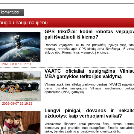
augiau naujų naujienų
GPS trikdžiai: kodėl robotas vejapjo
gali išvažiuoti iš kiemo?
Robotas vejapjovė, iki tol be priekaištų pjovęs veją, sta
sustoja, praneša apie GPS klaidą arba išvažiuoja už virtua
sklypo ribų. Pirma mintis – sugedo įrenginys.
2026-08-07 16:27:00
VAATC oficialiai susigrąžina Vilnia
MBA gamyklos teritorijos valdymą
Vilniaus apskrities atliekų tvarkymo centras (VAATC) rugpjūči
dieną oficialiai susigrąžins Vilniaus mechaninio biologi
apdorojimo (MBA) gamyklą.
2026-08-07 16:19:19
Lengvi pinigai, dovanos ir nekalt
užduotys: kaip verbuojami vaikai?
Verbavimas šiandien retai primena šnipų filmus. Pirma
kontaktas gali prasidėti nuo draugiškos žinutės socialini
tinkle, bendro žaidimo ar pasiūlymo lengvai užsidirbti.