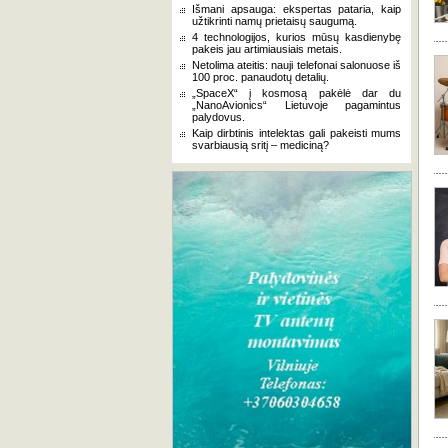
Išmani apsauga: ekspertas pataria, kaip
užtikrinti namų prietaisų saugumą.
4 technologijos, kurios mūsų kasdienybę
pakeis jau artimiausiais metais.
Netolima ateitis: nauji telefonai salonuose iš
100 proc. panaudotų detalių.
„SpaceX“ į kosmosą pakėlė dar du
„NanoAvionics“ Lietuvoje pagamintus
palydovus.
Kaip dirbtinis intelektas gali pakeisti mums
svarbiausią sritį – mediciną?