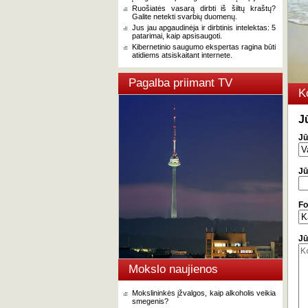
Ruošiatės vasarą dirbti iš šiltų kraštų?
Galite netekti svarbių duomenų.
Jus jau apgaudinėja ir dirbtinis intelektas: 5
patarimai, kaip apsisaugoti.
Kibernetinio saugumo ekspertas ragina būti
atidiems atsiskaitant internete.
Pagalba priimant TV
K
J
Jū
Jū
Fo
Jū
Mokslo naujienos
Mokslininkės įžvalgos, kaip alkoholis veikia
smegenis?