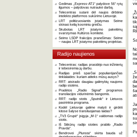
vi
Gedimas „Express-AT1“ palydove 56° rytų
ilgumos – palydovas nutraukė darbą.
Telecentras sutarė dėl naujos dirbtinio
„Ž
intelekto platformos sukūrimo Lietuvoje.
ka
LRT politizuosiantis įstatymas Seime
ti
skinasi kelią kosminiu greičiu.
są
Skubotas LRT įstatymo pakeitimų
Ri
svarstymas Kultūros komitete.
Seimo LSDP frakcijos pranešimas: Seime
Sa
– naujas LRT įstatymo pakeitimų projektas.
No
Radijo naujienos
ta
me
sa
Telecentras: radijas prasidėjo nuo inžinierių
ir tebesiremia jų darbu.
„S
Radijas prieš sparčiai populiarėjančias
že
tinklalaides: kuriam atiteks mūsų ausys?
da
RRT: atsirado daugiau galimybių naujoms
radijo stotims.
be
Pradėtos „Radio Signal“ programos
ša
transliacijos vidurinėmis bangomis.
at
RRT: radijo stotis „Sputnik“ ir Lietuvos
pasirinkta programa.
Ja
Kodėl Lietuvoje galime matyti ir girdėti
pr
kitose šalyse transliuojamas laidas?
ka
„TV3 Grupė“ įsigyja „M-1“ valdomas radijo
su
stotis.
si
Iš Sitkūnų radijo stoties prabilo „Radio
Pravda“.
Pi
Bendrovei „Plunsta“ skirta bauda už
dezinformacijos skleidimą.