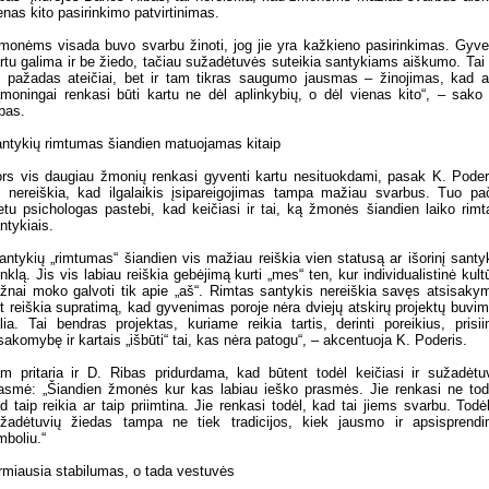
enas kito pasirinkimo patvirtinimas.
monėms visada buvo svarbu žinoti, jog jie yra kažkieno pasirinkimas. Gyve
rtu galima ir be žiedo, tačiau sužadėtuvės suteikia santykiams aiškumo. Tai
k pažadas ateičiai, bet ir tam tikras saugumo jausmas – žinojimas, kad 
moningai renkasi būti kartu ne dėl aplinkybių, o dėl vienas kito“, – sako
bas.
ntykių rimtumas šiandien matuojamas kitaip
rs vis daugiau žmonių renkasi gyventi kartu nesituokdami, pasak K. Poder
i nereiškia, kad ilgalaikis įsipareigojimas tampa mažiau svarbus. Tuo pa
tu psichologas pastebi, kad keičiasi ir tai, ką žmonės šiandien laiko rimt
ntykiais.
antykių „rimtumas“ šiandien vis mažiau reiškia vien statusą ar išorinį santy
nklą. Jis vis labiau reiškia gebėjimą kurti „mes“ ten, kur individualistinė kult
žnai moko galvoti tik apie „aš“. Rimtas santykis nereiškia savęs atsisaky
t reiškia supratimą, kad gyvenimas poroje nėra dviejų atskirų projektų buvi
lia. Tai bendras projektas, kuriame reikia tartis, derinti poreikius, prisii
sakomybę ir kartais „išbūti“ tai, kas nėra patogu“, – akcentuoja K. Poderis.
m pritaria ir D. Ribas pridurdama, kad būtent todėl keičiasi ir sužadėtu
asmė: „Šiandien žmonės kur kas labiau ieško prasmės. Jie renkasi ne tod
d taip reikia ar taip priimtina. Jie renkasi todėl, kad tai jiems svarbu. Todėl
žadėtuvių žiedas tampa ne tiek tradicijos, kiek jausmo ir apsisprend
mboliu.“
rmiausia stabilumas, o tada vestuvės