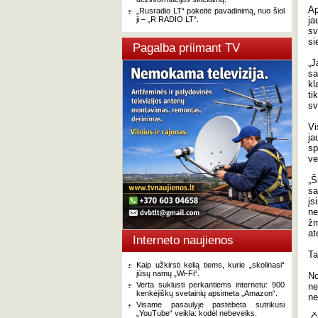
Ap
„Rusradio LT“ pakeitė pavadinimą, nuo šiol
ji – „R RADIO LT“.
ja
sv
si
Pagalba priimant TV
„J
sa
kl
ti
sv
Vi
ja
sp
ve
„Š
sa
įs
ne
žm
at
Interneto naujienos
Ta
Kaip užkirsti kelią tiems, kurie „skolinasi“
jūsų namų „Wi-Fi“.
No
Verta suklusti perkantiems internetu: 900
ne
kenkėjiškų svetainių apsimeta „Amazon“.
ne
Visame pasaulyje pastebėta sutrikusi
„YouTube“ veikla: kodėl nebeveiks.