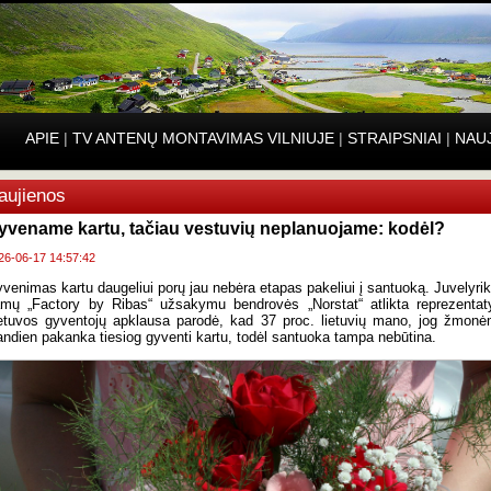
APIE
|
TV ANTENŲ MONTAVIMAS VILNIUJE
|
STRAIPSNIAI
|
NAU
aujienos
yvename kartu, tačiau vestuvių neplanuojame: kodėl?
26-06-17 14:57:42
venimas kartu daugeliui porų jau nebėra etapas pakeliui į santuoką. Juvelyri
mų „Factory by Ribas“ užsakymu bendrovės „Norstat“ atlikta reprezentat
etuvos gyventojų apklausa parodė, kad 37 proc. lietuvių mano, jog žmon
andien pakanka tiesiog gyventi kartu, todėl santuoka tampa nebūtina.