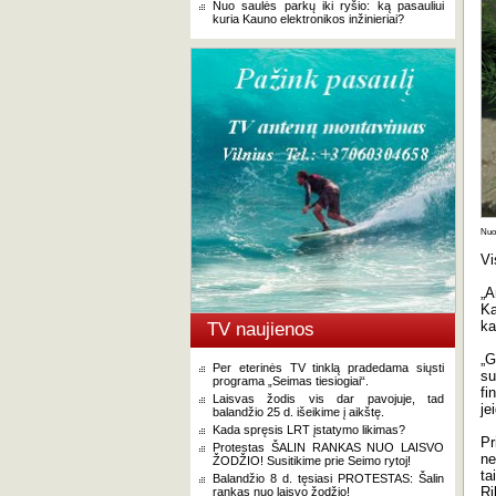
Nuo saulės parkų iki ryšio: ką pasauliui
kuria Kauno elektronikos inžinieriai?
Nuot
Vi
„A
Ka
ka
TV naujienos
„G
Per eterinės TV tinklą pradedama siųsti
su
programa „Seimas tiesiogiai“.
fi
Laisvas žodis vis dar pavojuje, tad
je
balandžio 25 d. išeikime į aikštę.
Kada spręsis LRT įstatymo likimas?
Pr
Protestas ŠALIN RANKAS NUO LAISVO
ne
ŽODŽIO! Susitikime prie Seimo rytoj!
ta
Balandžio 8 d. tęsiasi PROTESTAS: Šalin
Ri
rankas nuo laisvo žodžio!