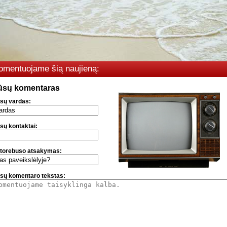
omentuojame šią naujieną:
ūsų komentaras
sų vardas:
sų kontaktai:
torebuso atsakymas:
sų komentaro tekstas: