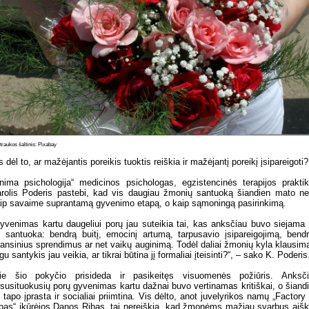
raukos šaltinis: Pixabay
s dėl to, ar mažėjantis poreikis tuoktis reiškia ir mažėjantį poreikį įsipareigoti?
nima psichologija“ medicinos psichologas, egzistencinės terapijos prakti
rolis Poderis pastebi, kad vis daugiau žmonių santuoką šiandien mato n
ip savaime suprantamą gyvenimo etapą, o kaip sąmoningą pasirinkimą.
yvenimas kartu daugeliui porų jau suteikia tai, kas anksčiau buvo siejama 
 santuoka: bendrą buitį, emocinį artumą, tarpusavio įsipareigojimą, bend
nansinius sprendimus ar net vaikų auginimą. Todėl daliai žmonių kyla klausim
igu santykis jau veikia, ar tikrai būtina jį formaliai įteisinti?“, – sako K. Poderis
ie šio pokyčio prisideda ir pasikeitęs visuomenės požiūris. Anksč
susituokusių porų gyvenimas kartu dažnai buvo vertinamas kritiškai, o šiand
i tapo įprasta ir socialiai priimtina. Vis dėlto, anot juvelyrikos namų „Factory
bas“ įkūrėjos Danos Ribas, tai nereiškia, kad žmonėms mažiau svarbus aiš