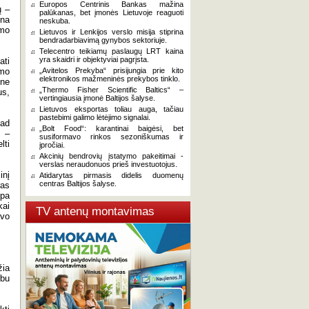
Europos Centrinis Bankas mažina
ų –
palūkanas, bet įmonės Lietuvoje reaguoti
ena
neskuba.
umo
Lietuvos ir Lenkijos verslo misija stiprina
bendradarbiavimą gynybos sektoriuje.
Telecentro teikiamų paslaugų LRT kaina
yra skaidri ir objektyviai pagrįsta.
ati
imo
„Avitelos Prekyba“ prisijungia prie kito
elektronikos mažmeninės prekybos tinklo.
 ne
„Thermo Fisher Scientific Baltics“ –
us,
vertingiausia įmonė Baltijos šalyse.
Lietuvos eksportas toliau auga, tačiau
pastebimi galimo lėtėjimo signalai.
kad
„Bolt Food“: karantinai baigėsi, bet
i –
susiformavo rinkos sezoniškumas ir
lti
įpročiai.
Akcinių bendrovių įstatymo pakeitimai -
verslas neraudonuos prieš investuotojus.
inį
Atidarytas pirmasis didelis duomenų
centras Baltijos šalyse.
ras
mpa
kai
TV antenų montavimas
avo
žia
rbu