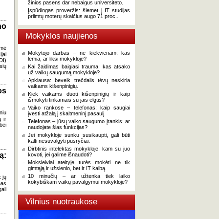
žinios pasens dar nebaigus universiteto.
Įspūdingas proveržis: šiemet į IT studijas
priimtų moterų skaičius augo 71 proc..
no
Mokyklos naujienos
ėmė
Mokytojo darbas – ne kiekvienam: kas
jai
lemia, ar liksi mokykloje?
DI)
sių
Kai žaidimas baigiasi trauma: kas atsako
už vaikų saugumą mokykloje?
Apklausa: beveik trečdalis tėvų neskiria
vaikams kišenpinigių.
os
Kiek vaikams duoti kišenpinigių ir kaip
išmokyti tinkamais su jais elgtis?
Vaiko rankose – telefonas: kaip saugiai
niu
įvesti atžalą į skaitmeninį pasaulį.
 ir
Telefonas – jūsų vaiko saugumo įrankis: ar
bei
naudojate šias funkcijas?
Jei mokykloje sunku susikaupti, gali būti
kalti nesuvalgyti pusryčiai.
Dirbtinis intelektas mokykloje: kam su juo
ą:
kovoti, jei galime išnaudoti?
Moksleiviai ateityje turės mokėti ne tik
gimtąją ir užsienio, bet ir IT kalbą.
10 minučių – ar užtenka tiek laiko
 jų
kokybiškam vaikų pavalgymui mokykloje?
mas
ali
Vilnius nuotraukose