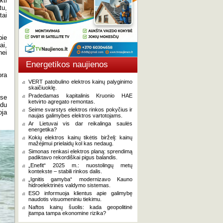
kti
tu,
tai
pie
ai,
nei
Energetikos naujienos
ora
VERT patobulino elektros kainų palyginimo
skaičiuoklę.
Pradedamas kapitalinis Kruonio HAE
ose
ketvirto agregato remontas.
 du
Seime svarstys elektros rinkos pokyčius ir
oja
naujas galimybes elektros vartotojams.
Ar Lietuvai vis dar reikalinga saulės
energetika?
Kokių elektros kainų tikėtis birželį: kainų
mažėjimui prielaidų kol kas nedaug.
Simonas renkasi elektros planą: sprendimą
padiktavo rekordiškai pigus balandis.
„Enefit“ 2025 m.: nuostolingų metų
kontekste – stabili rinkos dalis.
„Ignitis gamyba“ modernizavo Kauno
hidroelektrinės valdymo sistemas.
ESO informuoja klientus apie galimybę
naudotis visuomeniniu tiekimu.
Naftos kainų šuolis: kada geopolitinė
įtampa tampa ekonomine rizika?