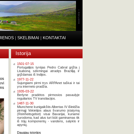
JIENOS
|
SKELBIMAI
|
KONTAKTAI
Istorija
1501-07-15
Portugalijos tyrėjas Pedro Cabral grįžta į
Lisaboną sėkmingai atradęs Braziliją ir
grįždamas iš Indijos.
kos
1977-11-22
yvi
Sujungiami pirmi trys ARPAnet taškai ir tai
yra interneto pradžia.
ėms
1935-03-22
Berlyne pradėtos pirmosios pasaulyje
reguliarios TV transliacijos.
1487-11-30
Miunchene kunigaikštis Albertas IV išleidžia
pirmąjį Vokietijos alaus švarumo įstatymą
(Reinheitsgebot) visai Bavarijai, kuriame
nurodoma, kad alus turi būti gaminamas tik
iš trijų komponentų - vandens, salyklo ir
apynių.
Daugiau istorijos