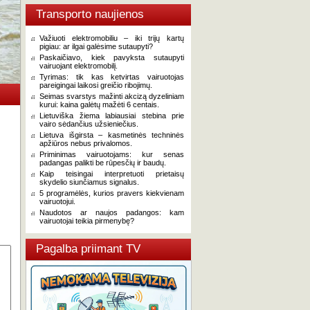
Transporto naujienos
Važiuoti elektromobiliu – iki trijų kartų
pigiau: ar ilgai galėsime sutaupyti?
Paskaičiavo, kiek pavyksta sutaupyti
vairuojant elektromobilį.
Tyrimas: tik kas ketvirtas vairuotojas
pareigingai laikosi greičio ribojimų.
Seimas svarstys mažinti akcizą dyzeliniam
kurui: kaina galėtų mažėti 6 centais.
Lietuviška žiema labiausiai stebina prie
vairo sėdančius užsieniečius.
Lietuva išgirsta – kasmetinės techninės
apžiūros nebus privalomos.
Priminimas vairuotojams: kur senas
padangas palikti be rūpesčių ir baudų.
Kaip teisingai interpretuoti prietaisų
skydelio siunčiamus signalus.
5 programėlės, kurios pravers kiekvienam
vairuotojui.
Naudotos ar naujos padangos: kam
vairuotojai teikia pirmenybę?
Pagalba priimant TV