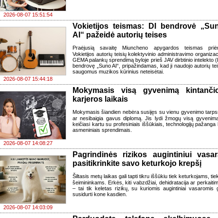
2026-08-07 15:51:54
Vokietijos teismas: DI bendrovė „Su
AI“ pažeidė autorių teises
Praėjusią savaitę Miuncheno apygardos teismas pri
Vokietijos autorių teisių kolektyvinio administravimo organizaci
GEMA palankų sprendimą byloje prieš JAV dirbtinio intelekto (
bendrovę „Suno AI“, pripažindamas, kad ji naudojo autorių tei
saugomus muzikos kūrinius neteisėtai.
2026-08-07 15:44:18
Mokymasis visą gyvenimą kintanči
karjeros laikais
Mokymasis šiandien nebėra susijęs su vienu gyvenimo tarps
ar nesibaigia gavus diplomą. Jis lydi žmogų visą gyvenimą
keičiasi kartu su profesiniais iššūkiais, technologijų pažanga 
asmeniniais sprendimais.
2026-08-07 14:08:27
Pagrindinės rizikos augintiniui vasar
pasitikrinkite savo keturkojo krepšį
Šiltasis metų laikas gali tapti tikru iššūkiu tiek keturkojams, tiek
šeimininkams. Erkės, kiti vabzdžiai, dehidratacija ar perkaiti
– tai tik keletas rizikų, su kuriomis augintiniai vasaromis g
susidurti kone kasdien.
2026-08-07 14:03:09