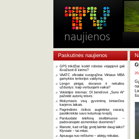
Paskutinės naujienos
N
G
GPS trikdžiai: kodėl robotas vejapjovė gali
išvažiuoti iš kiemo?
20
VAATC oficialiai susigrąžina Vilniaus MBA
gamyklos teritorijos valdymą.
Gy
Lengvi pinigai, dovanos ir nekaltos
na
užduotys: kaip verbuojami vaikai?
Li
Vokietijos teismas: DI bendrovė „Suno AI“
ši
pažeidė autorių teises.
Mokymasis visą gyvenimą kintančios
karjeros laikais.
Pagrindinės rizikos augintiniui vasarą:
pasitikrinkite savo keturkojo krepšį.
Parduodate telefoną skelbimuose –
padovanojate asmeninius duomenis?
Manote, kad viršiję greitį laimite daug laiko?
Klystate − tai mitas.
Apsauga nuo nėštumo – abiejų reikalas.