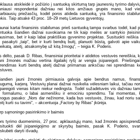
klausa atskleidė ir požiūrio į santuoką skirtumą tarp jaunesnių tyrimo dalyvi
uniausi respondentai dažniau nei kitos amžiaus grupės mano, kad vi
arbiausių priežasčių, kodėl poros atideda santuoką, yra finansinio stabil
ekis. Taip atsakė 43 proc. 18–29 metų Lietuvos gyventojų.
aunai kartai finansinis stabilumas prieš santuoką tampa svarbus todėl, kad p
ntuoka šiandien dažnai suvokiama ne tik kaip meilės ar santykio įteisin
ausimas, bet ir kaip labai praktiškas gyvenimo projektas. Susituokti reiškia
k pasakyti „taip“, bet ir kurti bendrą buitį, planuoti būstą, galvoti apie vaik
eikatą, ateitį, atsakomybę už kitą žmogų“, – teigia K. Poderis.
s dėlto, pasak D. Ribas, finansiniai prioritetai ir atidėtos vestuvės nereiškia, 
uni žmonės mažiau vertina ilgalaikį ryšį ar vengia įsipareigoti. Priešinga
rendimas kurti bendrą ateitį dažnai priimamas anksčiau nei sprendimas ke
stuves.
iandien jauni žmonės pirmiausia galvoja apie bendrus namus, finans
ugumą, karjerą. Vestuvių planai dažnai nusikelia vėlesniam laikui, tačiau no
ipareigoti vienas kitam niekur nedingsta. Todėl sužadėtuvės vis dažniau ta
 formalumu, o labai asmenišku ir emociniu sprendimu. Tai momentas, 
ogus pasako: „Nors dar nežinome, kada bus vestuvės, žinau, kad noriu s
eitį kurti su tavimi“, – akcentuoja „Factory by Ribas“ įkūrėja.
rp sąmoningo pasirinkimo ir baimės
rs tyrimo duomenimis, 27 proc. apklaustųjų mano, kad žmonės apsisprend
situokti dėl įsipareigojimo ar skyrybų baimės, pasak K. Poderio, sva
skubėti daryti išvadų.