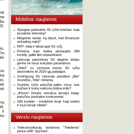
nti
 ne
Mobilios naujienos
abu
 D.
Išjungtas paskutinis 3G ryšio bokštas: kaip
tai pakeis internetą?
Miegokite ramiai: ką daryti, kad išmanusis
nežadintų naktį?
RRT: mitai ir faktai apie 5G ryšį.
io,
Primena, kam būtina atsinaujinti SIM
čiu
kortelę: galite likti nepasiekiami.
ais
Lietuvoje pasirinktas 5G diegimo būdas
gerina ne visus kokybės parametrus.
„Tele2“ su senosios kartos 3G ryšiu
kio
atsisveikins iki 2025-ųjų pabaigos.
ūra
Greičiausią 5G Lietuvoje pasiūliusi „Bitė“
mo,
skundžia „Telia“ reklamą.
mas
Svarbūs ryšio pokyčiai palies visus: kas
mti
keičiasi ir kokių veiksmų būtina imtis?
„iPhone“ žinutės netrukus atrodys kitaip:
pokyčius paskatino konkurentai.
SIM kortelei – trisdešimt dveji: kaip keitėsi
vių
ir ką ji savyje slepia?
ėl,
 ir
imo
Verslo naujienos
Telekomunikacijų bendrovę “Teledema”
perka UAB “Spyneta”.