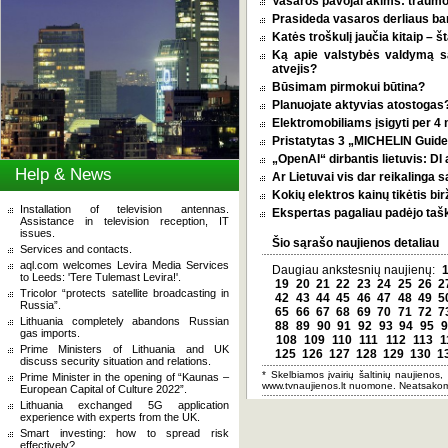
Vasaros pavojai akims: traumos
Prasideda vasaros derliaus ba
Katės troškulį jaučia kitaip – 
Ką apie valstybės valdymą 
atvejis?
Būsimam pirmokui būtina?
Planuojate aktyvias atostogas? 
Elektromobiliams įsigyti per 4
Pristatytas 3 „MICHELIN Guide 
„OpenAI“ dirbantis lietuvis: D
Help & News
Ar Lietuvai vis dar reikalinga 
Kokių elektros kainų tikėtis bi
Installation of television antennas.
Ekspertas pagaliau padėjo tašką
Assistance in television reception, IT
issues.
Šio sąrašo naujienos detaliau
Services and contacts.
aql.com welcomes Levira Media Services
Daugiau ankstesnių naujienų:
to Leeds: 'Tere Tulemast Levira!'.
19
20
21
22
23
24
25
26
2
Tricolor “protects satellite broadcasting in
42
43
44
45
46
47
48
49
5
Russia”.
65
66
67
68
69
70
71
72
7
Lithuania completely abandons Russian
88
89
90
91
92
93
94
95
9
gas imports.
108
109
110
111
112
113
1
Prime Ministers of Lithuania and UK
125
126
127
128
129
130
1
discuss security situation and relations.
* Skelbiamos įvairių šaltinių naujienos,
Prime Minister in the opening of “Kaunas –
www.tvnaujienos.lt nuomone. Neatsakom
European Capital of Culture 2022”.
Lithuania exchanged 5G application
experience with experts from the UK.
Smart investing: how to spread risk
effectively?