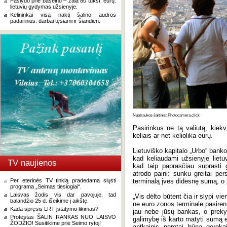
Paslydo prie baseino – žala 80 tūkst. eurų:
lietuvių gydymas užsienyje.
Kelininkai visą naktį šalino audros
padarinius: darbai tęsiami ir šiandien.
Nuotraukos šaltinis: Photocamera.click
Pasirinkus ne tą valiutą, kiek
keliais ar net keliolika eurų.
Lietuviško kapitalo „Urbo“ banko
kad keliaudami užsienyje lietuv
TV naujienos
kad taip paprasčiau suprasti g
atrodo paini: sunku greitai per
Per eterinės TV tinklą pradedama siųsti
terminalą įves didesnę sumą, o 
programa „Seimas tiesiogiai“.
Laisvas žodis vis dar pavojuje, tad
„Vis dėlto būtent čia ir slypi v
balandžio 25 d. išeikime į aikštę.
ne euro zonos terminale pasiren
Kada spręsis LRT įstatymo likimas?
jau nebe jūsų bankas, o preky
Protestas ŠALIN RANKAS NUO LAISVO
galimybę iš karto matyti sumą 
ŽODŽIO! Susitikime prie Seimo rytoj!
antkainis neretai būna geroka