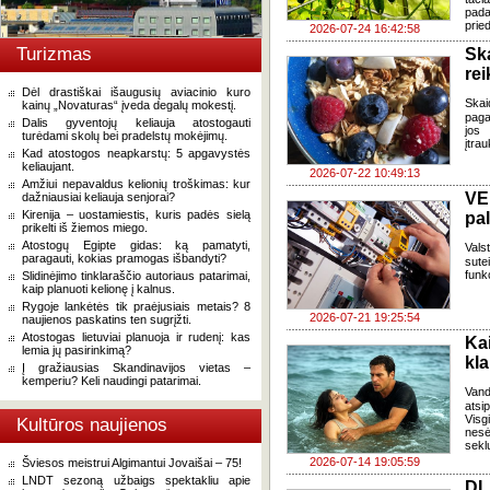
pada
pried
2026-07-24 16:42:58
Turizmas
Sk
re
Dėl drastiškai išaugusių aviacinio kuro
Skai
kainų „Novaturas“ įveda degalų mokestį.
paga
Dalis gyventojų keliauja atostogauti
jos 
turėdami skolų bei pradelstų mokėjimų.
įtra
Kad atostogos neapkarstų: 5 apgavystės
keliaujant.
2026-07-22 10:49:13
Amžiui nepavaldus kelionių troškimas: kur
VE
dažniausiai keliauja senjorai?
Kirenija – uostamiestis, kuris padės sielą
pa
prikelti iš žiemos miego.
Atostogų Egipte gidas: ką pamatyti,
Vals
paragauti, kokias pramogas išbandyti?
sute
funk
Slidinėjimo tinklaraščio autoriaus patarimai,
kaip planuoti kelionę į kalnus.
Rygoje lankėtės tik praėjusiais metais? 8
2026-07-21 19:25:54
naujienos paskatins ten sugrįžti.
Atostogas lietuviai planuoja ir rudenį: kas
Ka
lemia jų pasirinkimą?
kl
Į gražiausias Skandinavijos vietas –
kemperiu? Keli naudingi patarimai.
Van
atsi
Visg
Kultūros naujienos
nes
seklu
2026-07-14 19:05:59
Šviesos meistrui Algimantui Jovaišai – 75!
LNDT sezoną užbaigs spektakliu apie
DI