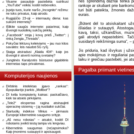
nes sprendimą dažnai tenka prii
Visame pasaulyje pastebėta sutrikusi
„YouTube“ veikla: kodėl nebeveiks.
rankoje ar skubant prie bankomat
turi būti pateikta, žmonės d
Įspėjo tuos, kurie naršo „Incognito“ režimu:
ne toks privatus, kaip atrodo.
eurais.
Rugpjūčio 23-oji – internautų diena: kas
sukūrė internetą?
„Būtent dėl to atsiskaitant užs
Išlikite saugūs internete: patarimai, kaip
išlaidas ir sutaupyti. Atos
išvengti nuotolinių sukčių pinklių.
kavą, taksi, užkandžius, muzie
„Facebook“ stoja į kovą prieš „Twitter“: į
gali atrodyti nepastebimi. Ta
rinką žengia „Threads“.
susidaryti reikšminga suma“, – 
Pokyčiai lėktuvų keleiviams – jau nuo kitos
savaitės: leis naudoti 5G ryšį.
Jis priduria, kad išvykus į užs
Staiga atsiradusi „Klaida 404“: kaip jos
apie mokėjimus ir reguliariai pas
išvengti ir atverti norimą svetainę?
laiku ir greičiau pastebėti, jei 
Jungtinės Karalystės būstuose gigabitinis
internetas taps privalomas.
Pagalba priimant vietin
Kompiuterijos naujienos
Dirbtinis intelektas įgavo „rankas“:
išpopuliarėjo įrankis „Moltbot“?
DI kelia kompiuterių kainas: paskaičiavo,
kiek tai atsieis pirkėjams.
„Tele2“ ekspertas ragina atsinaujinti
operacinę sistemą – į ją nusitaikė sukčiai.
Startuolių indekse Vilnius – pirmasis
Europoje kibernetinio saugumo srityje.
„Aš nesu robotas“ – atsakė, kodėl DI
robotams įveikti testą tampa vis lengviau.
Kibernetinis saugumas (ne)apsimoka?
Kaip įmonėms sutaupyti ir apsisaugoti.