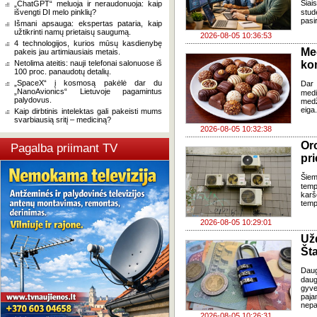
Šia
„ChatGPT“ meluoja ir neraudonuoja: kaip
išvengti DI melo pinklių?
stud
pasi
Išmani apsauga: ekspertas pataria, kaip
užtikrinti namų prietaisų saugumą.
2026-08-05 10:36:53
4 technologijos, kurios mūsų kasdienybę
Me
pakeis jau artimiausiais metais.
Netolima ateitis: nauji telefonai salonuose iš
ko
100 proc. panaudotų detalių.
„SpaceX“ į kosmosą pakėlė dar du
Dar 
„NanoAvionics“ Lietuvoje pagamintus
med
palydovus.
med
eiga
Kaip dirbtinis intelektas gali pakeisti mums
svarbiausią sritį – mediciną?
2026-08-05 10:32:38
Oro
Pagalba priimant TV
pri
Šiem
temp
karš
temp
2026-08-05 10:29:01
Už
Šta
Dau
daug
gyve
paja
nepa
2026-08-05 10:26:31