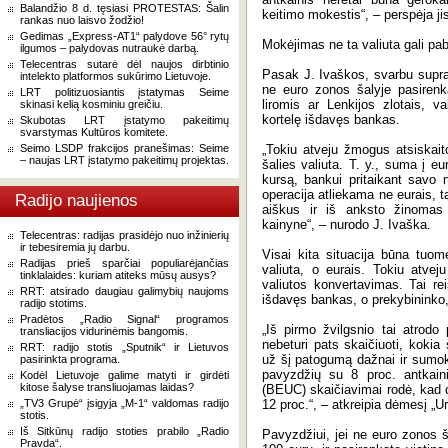
Balandžio 8 d. tęsiasi PROTESTAS: Šalin
keitimo mokestis“, – perspėja ji
rankas nuo laisvo žodžio!
Gedimas „Express-AT1“ palydove 56° rytų
Mokėjimas ne ta valiuta gali pab
ilgumos – palydovas nutraukė darbą.
Telecentras sutarė dėl naujos dirbtinio
Pasak J. Ivaškos, svarbu supra
intelekto platformos sukūrimo Lietuvoje.
ne euro zonos šalyje pasirenka
LRT politizuosiantis įstatymas Seime
liromis ar Lenkijos zlotais, val
skinasi kelią kosminiu greičiu.
kortelę išdavęs bankas.
Skubotas LRT įstatymo pakeitimų
svarstymas Kultūros komitete.
Seimo LSDP frakcijos pranešimas: Seime
„Tokiu atveju žmogus atsiskaito
– naujas LRT įstatymo pakeitimų projektas.
šalies valiuta. T. y., suma į e
kursą, bankui pritaikant savo 
operacija atliekama ne eurais, t
Radijo naujienos
aiškus ir iš anksto žinomas 
kainyne“, – nurodo J. Ivaška.
Telecentras: radijas prasidėjo nuo inžinierių
ir tebesiremia jų darbu.
Visai kita situacija būna tuom
Radijas prieš sparčiai populiarėjančias
valiuta, o eurais. Tokiu atve
tinklalaides: kuriam atiteks mūsų ausys?
valiutos konvertavimas. Tai re
RRT: atsirado daugiau galimybių naujoms
išdavęs bankas, o prekybininko
radijo stotims.
Pradėtos „Radio Signal“ programos
„Iš pirmo žvilgsnio tai atrod
transliacijos vidurinėmis bangomis.
nebeturi pats skaičiuoti, koki
RRT: radijo stotis „Sputnik“ ir Lietuvos
už šį patogumą dažnai ir sumo
pasirinkta programa.
pavyzdžių su 8 proc. antkaini
Kodėl Lietuvoje galime matyti ir girdėti
kitose šalyse transliuojamas laidas?
(BEUC) skaičiavimai rodė, kad di
„TV3 Grupė“ įsigyja „M-1“ valdomas radijo
12 proc.“, – atkreipia dėmesį „U
stotis.
Iš Sitkūnų radijo stoties prabilo „Radio
Pavyzdžiui, jei ne euro zonos š
Pravda“.