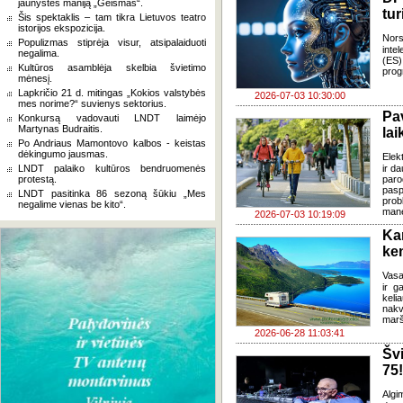
jaunystės maniją „Geismas“.
tur
Šis spektaklis – tam tikra Lietuvos teatro
istorijos ekspozicija.
Nors
Populizmas stiprėja visur, atsipalaiduoti
inte
negalima.
(ES)
Kultūros asamblėja skelbia švietimo
prog
mėnesį.
Lapkričio 21 d. mitingas „Kokios valstybės
2026-07-03 10:30:00
mes norime?“ suvienys sektorius.
Pa
Konkursą vadovauti LNDT laimėjo
Martynas Budraitis.
lai
Po Andriaus Mamontovo kalbos - keistas
dėkingumo jausmas.
Elek
LNDT palaiko kultūros bendruomenės
ir d
protestą.
paro
pasp
LNDT pasitinka 86 sezoną šūkiu „Mes
prob
negalime vienas be kito“.
mane
2026-07-03 10:19:09
Ka
ke
Vasa
ir g
keli
nakv
marš
2026-06-28 11:03:41
Šv
75!
Algi