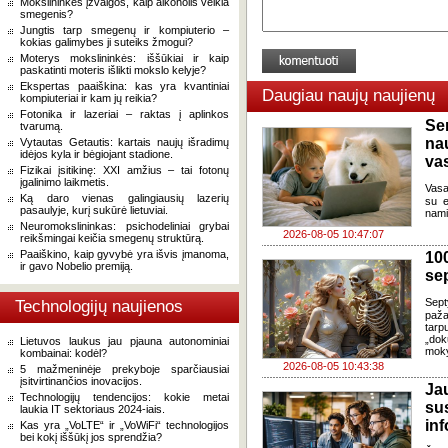
Mokslininkės įžvalgos, kaip alkoholis veikia
smegenis?
Jungtis tarp smegenų ir kompiuterio –
kokias galimybes ji suteiks žmogui?
Moterys mokslininkės: iššūkiai ir kaip
paskatinti moteris išlikti mokslo kelyje?
Ekspertas paaiškina: kas yra kvantiniai
Daugiau naujų naujienų
kompiuteriai ir kam jų reikia?
Fotonika ir lazeriai – raktas į aplinkos
Se
tvarumą.
na
Vytautas Getautis: kartais naujų išradimų
idėjos kyla ir bėgiojant stadione.
va
Fizikai įsitikinę: XXI amžius – tai fotonų
įgalinimo laikmetis.
Vasa
Ką daro vienas galingiausių lazerių
su e
pasaulyje, kurį sukūrė lietuviai.
nami
Neuromokslininkas: psichodeliniai grybai
2026-08-05 10:47:07
reikšmingai keičia smegenų struktūrą.
Paaiškino, kaip gyvybė yra išvis įmanoma,
100
ir gavo Nobelio premiją.
se
Sept
Technologijų naujienos
paža
tarp
„dok
Lietuvos laukus jau pjauna autonominiai
moky
kombainai: kodėl?
2026-08-05 10:43:38
5 mažmeninėje prekyboje sparčiausiai
įsitvirtinančios inovacijos.
J
Technologijų tendencijos: kokie metai
su
laukia IT sektoriaus 2024-iais.
in
Kas yra „VoLTE“ ir „VoWiFi“ technologijos
bei kokį iššūkį jos sprendžia?