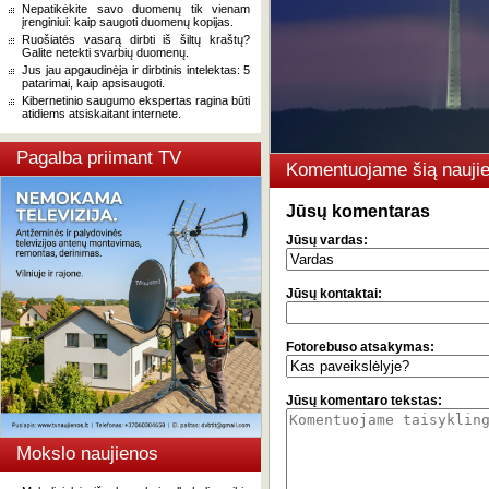
Nepatikėkite savo duomenų tik vienam
įrenginiui: kaip saugoti duomenų kopijas.
Ruošiatės vasarą dirbti iš šiltų kraštų?
Galite netekti svarbių duomenų.
Jus jau apgaudinėja ir dirbtinis intelektas: 5
patarimai, kaip apsisaugoti.
Kibernetinio saugumo ekspertas ragina būti
atidiems atsiskaitant internete.
Pagalba priimant TV
Komentuojame šią naujie
Jūsų komentaras
Jūsų vardas:
Jūsų kontaktai:
Fotorebuso atsakymas:
Jūsų komentaro tekstas:
Mokslo naujienos