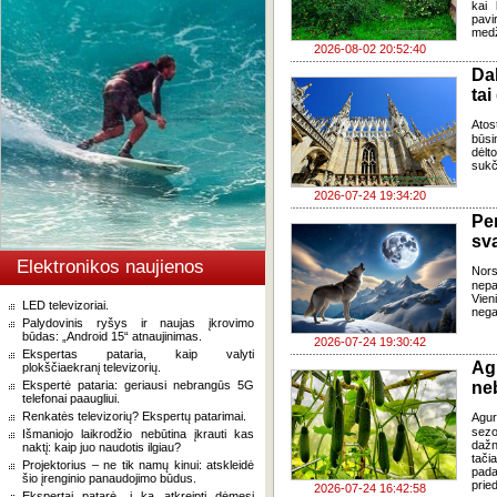
kai 
pavi
medž
2026-08-02 20:52:40
Da
tai
Atos
būsi
dėlt
sukč
2026-07-24 19:34:20
Pe
sv
Elektronikos naujienos
Nor
nepa
Vien
LED televizoriai.
negal
Palydovinis ryšys ir naujas įkrovimo
būdas: „Android 15“ atnaujinimas.
2026-07-24 19:30:42
Ekspertas pataria, kaip valyti
Ag
plokščiaekranį televizorių.
Ekspertė pataria: geriausi nebrangūs 5G
ne
telefonai paaugliui.
Renkatės televizorių? Ekspertų patarimai.
Agur
sezo
Išmaniojo laikrodžio nebūtina įkrauti kas
dažn
naktį: kaip juo naudotis ilgiau?
tači
Projektorius – ne tik namų kinui: atskleidė
pada
šio įrenginio panaudojimo būdus.
pried
2026-07-24 16:42:58
Ekspertai patarė, į ką atkreipti dėmesį