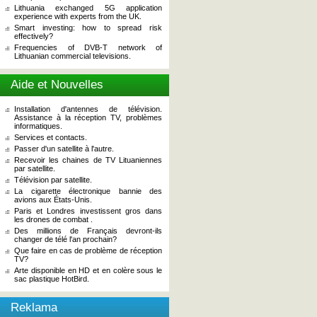
Lithuania exchanged 5G application
experience with experts from the UK.
Smart investing: how to spread risk
effectively?
Frequencies of DVB-T network of
Lithuanian commercial televisions.
Aide et Nouvelles
Installation d'antennes de télévision.
Assistance à la réception TV, problèmes
informatiques.
Services et contacts.
Passer d'un satellite à l'autre.
Recevoir les chaines de TV Lituaniennes
par satellite.
Télévision par satellite.
La cigarette électronique bannie des
avions aux États-Unis.
Paris et Londres investissent gros dans
les drones de combat .
Des millions de Français devront-ils
changer de télé l'an prochain?
Que faire en cas de problème de réception
TV?
Arte disponible en HD et en colère sous le
sac plastique HotBird.
Reklama