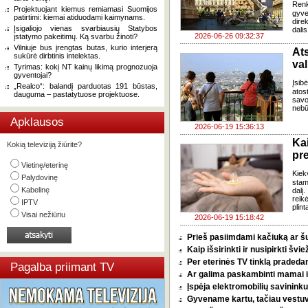
Renk
Projektuojant kiemus remiamasi Suomijos
gyv
patirtimi: kiemai atiduodami kaimynams.
dire
Įsigaliojo vienas svarbiausių Statybos
dali
2026-06-26 09:32:37
įstatymo pakeitimų. Ką svarbu žinoti?
Vilniuje bus įrengtas butas, kurio interjerą
Ats
sukūrė dirbtinis intelektas.
val
Tyrimas: kokį NT kainų likimą prognozuoja
gyventojai?
Įsib
„Realco“: balandį parduotas 191 būstas,
atos
dauguma – pastatytuose projektuose.
savo
nebū
Apklausos
2026-06-19 15:36:13
Ka
Kokią televiziją žiūrite?
pr
Vietinę/eterinę
Kiek
Palydovinę
stam
Kabelinę
dalį
reik
IPTV
plint
Visai nežiūriu
2026-06-19 15:18:42
Prieš pasiimdami kačiuką ar šuni
Kaip išsirinkti ir nusipirkti šv
Per eterinės TV tinklą pradeda
Pagalba priimant TV
Ar galima paskambinti mamai i
Įspėja elektromobilių savininkus
Gyvename kartu, tačiau vestu