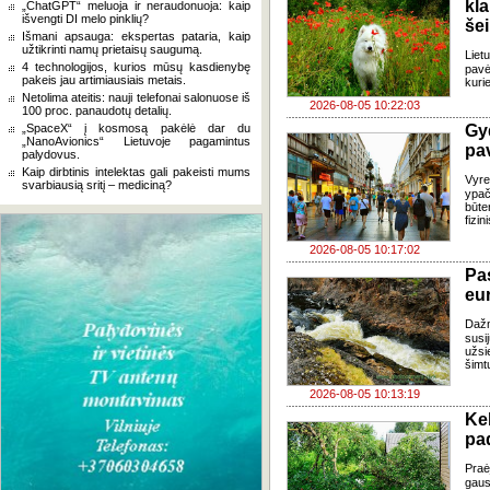
kl
„ChatGPT“ meluoja ir neraudonuoja: kaip
išvengti DI melo pinklių?
še
Išmani apsauga: ekspertas pataria, kaip
užtikrinti namų prietaisų saugumą.
Liet
4 technologijos, kurios mūsų kasdienybę
pavė
pakeis jau artimiausiais metais.
kuri
Netolima ateitis: nauji telefonai salonuose iš
2026-08-05 10:22:03
100 proc. panaudotų detalių.
„SpaceX“ į kosmosą pakėlė dar du
Gy
„NanoAvionics“ Lietuvoje pagamintus
pa
palydovus.
Kaip dirbtinis intelektas gali pakeisti mums
Vyre
svarbiausią sritį – mediciną?
ypač
būte
fizi
2026-08-05 10:17:02
Pa
eu
Daž
susi
užsi
šimt
2026-08-05 10:13:19
Ke
pad
Praė
gausų