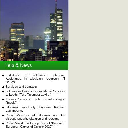
Help & News
Installation of television antennas.
Assistance in television reception, IT
issues.
Services and contacts.
aql.com welcomes Levira Media Services
to Leeds: 'Tere Tulemast Levira!'.
Tricolor “protects satellite broadcasting in
Russia”.
Lithuania completely abandons Russian
gas imports.
Prime Ministers of Lithuania and UK
discuss security situation and relations.
Prime Minister in the opening of “Kaunas –
European Capital of Culture 2022”.