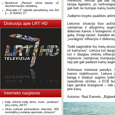
mėnesius, verslas gali dalį są
Bendrovei „Plunsta“ skirta bauda už
tampa ilgalaikis, jis neišvengia
dezinformacijos skleidimą.
gali būti ne trumpas kainų šuolis
„Rusradio LT“ pakeitė pavadinimą, nuo šiol
ji – „R RADIO LT“.
Judėjimo kryptis paaiškės artim
Diskusija apie LRT HD
Lietuvos situacija šiuo poži
vartojimas ir atlyginimų aug
didesnės kainos ir brangesnis s
galią. Kitaip tariant, šiandien e
„suvalgyta“ infliacijos ir didesn
Todėl pagrindinė šių metų ekono
už kaimynus“. Lietuva turi daugia
turi ir daugiau vietinių infliaci
stipresnis vartojimas trumpuoj
taip pat gali padaryti kainų aug
Artimiausi mėnesiai parodys, 
kainos stabilizuosis, Lietuva
bangą ir išlaikyti augimo lyder
spaudimas užsitęs, o ECB bus pr
taps gerokai brangesnė – tiek p
prie kasų.
Interneto naujienos
Autorius: Raul Eamets, „Bigban
Kaip užkirsti kelią tiems, kurie „skolinasi“
jūsų namų „Wi-Fi“.
Verta suklusti perkantiems internetu: 900
kenkėjiškų svetainių apsimeta „Amazon“.