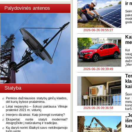
ir 
Palydovinės antenos
Sei
pake
mode
grei
2026-06-26 09:55:27
Ka
med
Kol 
saug
sis
dažn
„Mer
2026-06-26 09:39:49
Te
kl
kai
Statyba
Šiom
Penkios dažniausios statybų ginčų klaidos,
kur 
dėl kurių bylose pralaimima.
metu
kond
Lėtai nepavyko – šokusi paklausa Vilniuje
2026-06-26 09:36:58
karš
pralenkė 2021 m. vidurkį.
Interjero dizainas: Kaip įsirengti svetainę?
„J
Ekspertai: norite statyti moderniai?
iš
Atsigręžkite į natūralumą ir tradicijas.
ka
Ką daryti norint išlaikyti savo nekilnojamojo
turto vertę.