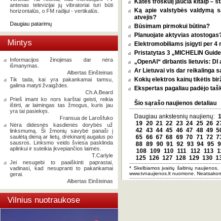
Katės troškulį jaučia kitaip – 
antenas televizijai jų vibratoriai turi būti
Ką apie valstybės valdymą 
horizontalūs, o FM radijui - vertikalūs.
atvejis?
Daugiau patarimų
Būsimam pirmokui būtina?
Planuojate aktyvias atostogas? 
Mintys
Elektromobiliams įsigyti per 4
Pristatytas 3 „MICHELIN Guide 
Informacijos žinojimas dar nėra
„OpenAI“ dirbantis lietuvis: D
išmanymas.
Ar Lietuvai vis dar reikalinga 
Albertas Einšteinas
Kokių elektros kainų tikėtis bi
Tik tada, kai yra pakankamai tamsu,
galima matyti žvaigždes.
Ekspertas pagaliau padėjo tašką
Ch.A.Beard
Prieš imant ko nors karštai geisti, reikia
Šio sąrašo naujienos detaliau
ištirti, ar laimingas tas žmogus, kuris jau
yra tai pasiekęs.
Daugiau ankstesnių naujienų:
Fransua de Larošfuko
19
20
21
22
23
24
25
26
2
Nėra didesnės kasdienės dorybės už
42
43
44
45
46
47
48
49
5
linksmumą. Ši žmonių savybė panaši į
saulėtą dieną ar lietų, drėkinantį augalus po
65
66
67
68
69
70
71
72
7
sausros. Linksmo veido šviesa pasklinda
88
89
90
91
92
93
94
95
9
aplinkui ir suteikia įkvepiančios laimės.
108
109
110
111
112
113
1
T.Carlyle
125
126
127
128
129
130
1
Jei nesugebi to paaiškinti paprastai,
vadinasi, kad nesupranti to pakankamai
* Skelbiamos įvairių šaltinių naujienos,
www.tvnaujienos.lt nuomone. Neatsakom
gerai.
Albertas Einšteinas
Vilnius nuotraukose