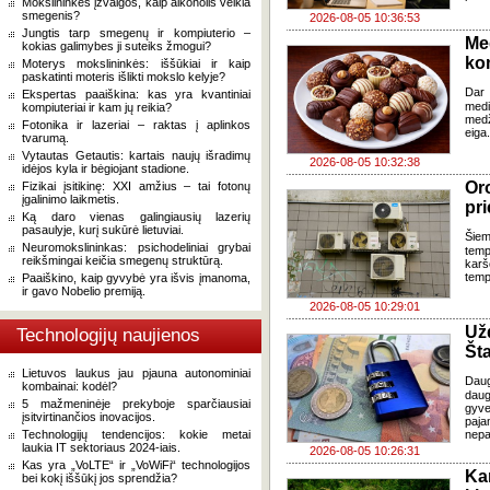
Mokslininkės įžvalgos, kaip alkoholis veikia
smegenis?
2026-08-05 10:36:53
Jungtis tarp smegenų ir kompiuterio –
Me
kokias galimybes ji suteiks žmogui?
ko
Moterys mokslininkės: iššūkiai ir kaip
paskatinti moteris išlikti mokslo kelyje?
Dar 
Ekspertas paaiškina: kas yra kvantiniai
med
kompiuteriai ir kam jų reikia?
med
Fotonika ir lazeriai – raktas į aplinkos
eiga
tvarumą.
Vytautas Getautis: kartais naujų išradimų
2026-08-05 10:32:38
idėjos kyla ir bėgiojant stadione.
Oro
Fizikai įsitikinę: XXI amžius – tai fotonų
įgalinimo laikmetis.
pri
Ką daro vienas galingiausių lazerių
pasaulyje, kurį sukūrė lietuviai.
Šiem
Neuromokslininkas: psichodeliniai grybai
temp
reikšmingai keičia smegenų struktūrą.
karš
temp
Paaiškino, kaip gyvybė yra išvis įmanoma,
ir gavo Nobelio premiją.
2026-08-05 10:29:01
Už
Technologijų naujienos
Šta
Lietuvos laukus jau pjauna autonominiai
Dau
kombainai: kodėl?
daug
5 mažmeninėje prekyboje sparčiausiai
gyve
įsitvirtinančios inovacijos.
paja
Technologijų tendencijos: kokie metai
nepa
laukia IT sektoriaus 2024-iais.
2026-08-05 10:26:31
Kas yra „VoLTE“ ir „VoWiFi“ technologijos
Ka
bei kokį iššūkį jos sprendžia?