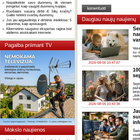
Nepatikėkite savo duomenų tik vienam
įrenginiui: kaip saugoti duomenų kopijas.
Ruošiatės vasarą dirbti iš šiltų kraštų?
Galite netekti svarbių duomenų.
Daugiau naujų naujienų
Jus jau apgaudinėja ir dirbtinis intelektas: 5
patarimai, kaip apsisaugoti.
Se
Kibernetinio saugumo ekspertas ragina būti
atidiems atsiskaitant internete.
na
va
Pagalba priimant TV
Vasa
su e
nami
2026-08-05 10:47:07
100
se
Sept
paža
tarp
„dok
moky
2026-08-05 10:43:38
J
su
in
Mokslo naujienos
Šia
stud
pasi