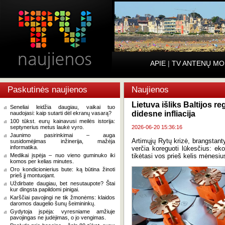
APIE
|
TV ANTENŲ MO
Paskutinės naujienos
Naujienos
Lietuva išliks Baltijos 
Seneliai leidžia daugiau, vaikai tuo
didesne infliacija
naudojasi: kaip sutarti dėl ekranų vasarą?
100 tūkst. eurų kainavusi meilės istorija:
septynerius metus laukė vyro.
2026-06-20 15:36:16
Jaunimo pasirinkimai – auga
Artimųjų Rytų krizė, brangstant
susidomėjimas inžinerija, mažėja
informatika.
verčia koreguoti lūkesčius: eko
Medikai įspėja – nuo vieno guminuko iki
tikėtasi vos prieš kelis mėnesiu
komos per kelias minutes.
Oro kondicionierius bute: ką būtina žinoti
prieš jį montuojant.
Uždirbate daugiau, bet nesutaupote? Štai
kur dingsta papildomi pinigai.
Karščiai pavojingi ne tik žmonėms: klaidos
daromos daugelio šunų šeimininkų.
Gydytoja įspėja: vyresniame amžiuje
pavojingas ne judėjimas, o jo vengimas.