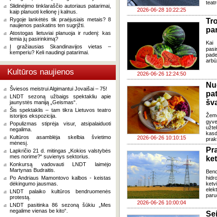
teat
Slidinėjimo tinklaraščio autoriaus patarimai,
2026-06-28 10:22:25
kaip planuoti kelionę į kalnus.
Rygoje lankėtės tik praėjusiais metais? 8
Tr
naujienos paskatins ten sugrįžti.
pa
Atostogas lietuviai planuoja ir rudenį: kas
lemia jų pasirinkimą?
Kai 
Į gražiausias Skandinavijos vietas –
pasi
kemperiu? Keli naudingi patarimai.
pade
arbū
Kultūros naujienos
2026-06-26 12:24:50
Nu
Šviesos meistrui Algimantui Jovaišai – 75!
pa
LNDT sezoną užbaigs spektakliu apie
šv
jaunystės maniją „Geismas“.
Šis spektaklis – tam tikra Lietuvos teatro
Žem
istorijos ekspozicija.
gyve
Populizmas stiprėja visur, atsipalaiduoti
užte
negalima.
kasd
Kultūros asamblėja skelbia švietimo
2026-06-26 10:10:15
prak
mėnesį.
Pr
Lapkričio 21 d. mitingas „Kokios valstybės
mes norime?“ suvienys sektorius.
ke
Konkursą vadovauti LNDT laimėjo
Martynas Budraitis.
Ben
Po Andriaus Mamontovo kalbos - keistas
hidr
dėkingumo jausmas.
ketv
elek
LNDT palaiko kultūros bendruomenės
paru
protestą.
2026-06-26 10:00:04
LNDT pasitinka 86 sezoną šūkiu „Mes
negalime vienas be kito“.
Se