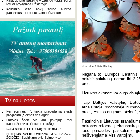
Paslydo prie baseino – žala 80 tūkst. eurų:
lietuvių gydymas užsienyje.
Kelininkai visą naktį šalino audros
padarinius: darbai tęsiami ir šiandien.
Nuotraukos šaltinis: Pixabay
Negana to, Europos Centrinis
pakėlė palūkanų normą iki 2,25
proc.
Lietuvos ekonomika augs daugia
TV naujienos
Tarp Baltijos valstybių Liet
atnaujintoje prognozėje numa
Per eterinės TV tinklą pradedama siųsti
proc., Estijos augimas sieks 1,7
programa „Seimas tiesiogiai“.
Laisvas žodis vis dar pavojuje, tad
Pagrindinis Lietuvos pranašuma
balandžio 25 d. išeikime į aikštę.
pakopos reforma į ekonomiką nu
Kada spręsis LRT įstatymo likimas?
juos panaudos paskoloms grąž
Protestas ŠALIN RANKAS NUO LAISVO
neišvengiamai virs vartojimu.
ŽODŽIO! Susitikime prie Seimo rytoj!