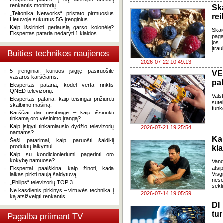
renkantis monitorių.
Sk
„Teltonika Networks“ pristato pirmuosius
re
Lietuvoje sukurtus 5G įrenginius.
Kaip išsirinkti geriausią garso kolonėlę?
Skai
Ekspertas pataria nedaryti 1 klaidos.
paga
jos 
įtra
Buities technikos naujienos
2026-07-22 10:49:13
5 įrenginiai, kuriuos įsigiję pasiruošite
VE
vasaros karščiams.
pa
Ekspertas pataria, kodėl verta rinktis
QNED televizorių.
Vals
Ekspertas pataria, kaip teisingai prižiūrėti
sute
skalbimo mašiną.
funk
Karščiai dar nesibaigė – kaip išsirinkti
tinkamą oro vėsinimo įrangą?
Kaip įsigyti tinkamiausio dydžio televizorių
2026-07-21 19:25:54
namams?
Ka
Šeši patarimai, kaip paruošti šaldiklį
produktų laikymui.
kl
Kaip su kondicionieriumi pagerinti oro
kokybę namuose?
Van
atsi
Ekspertai paaiškina, kaip žinoti, kada
Visg
laikas pirkti naują šaldytuvą.
nes
„Philips“ televizorių TOP 3.
seklu
Ne kasdienis pirkinys – virtuvės technika: į
2026-07-14 19:05:59
ką atsižvelgti renkantis.
DI
tur
Pagalba priimant TV