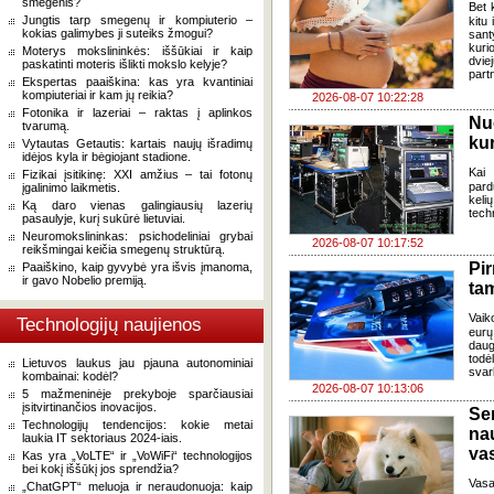
smegenis?
Bet k
Jungtis tarp smegenų ir kompiuterio –
kitu 
kokias galimybes ji suteiks žmogui?
sant
kuri
Moterys mokslininkės: iššūkiai ir kaip
dvi
paskatinti moteris išlikti mokslo kelyje?
part
Ekspertas paaiškina: kas yra kvantiniai
kompiuteriai ir kam jų reikia?
2026-08-07 10:22:28
Fotonika ir lazeriai – raktas į aplinkos
Nu
tvarumą.
kur
Vytautas Getautis: kartais naujų išradimų
idėjos kyla ir bėgiojant stadione.
Kai
Fizikai įsitikinę: XXI amžius – tai fotonų
pard
įgalinimo laikmetis.
keli
Ką daro vienas galingiausių lazerių
tech
pasaulyje, kurį sukūrė lietuviai.
Neuromokslininkas: psichodeliniai grybai
2026-08-07 10:17:52
reikšmingai keičia smegenų struktūrą.
Pi
Paaiškino, kaip gyvybė yra išvis įmanoma,
ir gavo Nobelio premiją.
ta
Vaik
Technologijų naujienos
eurų
daug
todė
Lietuvos laukus jau pjauna autonominiai
svar
kombainai: kodėl?
2026-08-07 10:13:06
5 mažmeninėje prekyboje sparčiausiai
įsitvirtinančios inovacijos.
Se
Technologijų tendencijos: kokie metai
na
laukia IT sektoriaus 2024-iais.
va
Kas yra „VoLTE“ ir „VoWiFi“ technologijos
bei kokį iššūkį jos sprendžia?
Vasa
„ChatGPT“ meluoja ir neraudonuoja: kaip