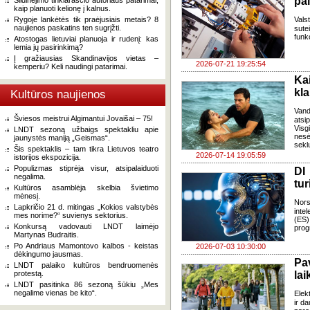
pa
Slidinėjimo tinklaraščio autoriaus patarimai,
kaip planuoti kelionę į kalnus.
Rygoje lankėtės tik praėjusiais metais? 8
Vals
naujienos paskatins ten sugrįžti.
sute
funk
Atostogas lietuviai planuoja ir rudenį: kas
lemia jų pasirinkimą?
Į gražiausias Skandinavijos vietas –
2026-07-21 19:25:54
kemperiu? Keli naudingi patarimai.
Ka
kl
Kultūros naujienos
Van
Šviesos meistrui Algimantui Jovaišai – 75!
atsi
Visg
LNDT sezoną užbaigs spektakliu apie
nes
jaunystės maniją „Geismas“.
seklu
Šis spektaklis – tam tikra Lietuvos teatro
2026-07-14 19:05:59
istorijos ekspozicija.
Populizmas stiprėja visur, atsipalaiduoti
DI
negalima.
tur
Kultūros asamblėja skelbia švietimo
mėnesį.
Nors
Lapkričio 21 d. mitingas „Kokios valstybės
inte
mes norime?“ suvienys sektorius.
(ES)
Konkursą vadovauti LNDT laimėjo
prog
Martynas Budraitis.
Po Andriaus Mamontovo kalbos - keistas
2026-07-03 10:30:00
dėkingumo jausmas.
Pa
LNDT palaiko kultūros bendruomenės
protestą.
lai
LNDT pasitinka 86 sezoną šūkiu „Mes
negalime vienas be kito“.
Elek
ir d