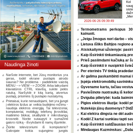
Kol 
saug
sis
dažn
„Mer
2026-06-26 09:39:49
Termometrams perkopus 30 l
kainuoti.
„Jeigu žmogus nori darbo – vi
Lietuva išliks Baltijos regiono 
Atsiskaitymai užsienyje: pasirin
Kaip išsirinkti tinkamiausią p
Prieš pasiimdami kačiuką ar šuni
Naudinga žinoti
Kaip išsirinkti ir nusipirkti šv
Per eterinės TV tinklą pradeda
Naršote internete, bet Jūsų monitorius yra
Ar galima paskambinti mamai i
geras, todėl ekrane puslapis atrodo
Įspėja elektromobilių savininkus
siauras? Ne problema - padidinkite vaizdą
MENU --> VIEW --> ZOOM. Arba laikydami
Gyvename kartu, tačiau vestu
klaviatūros CTRL klavišą, sukite pelės
Paviešinote nuotrauką iš kelio
ratuką. Naršyklė ir kitą kartą, atvertus
puslapį, prisimins šį puslapio nustatymą.
Dviguba pilietybė: kada baimint
Prietaisai, kurie nenaudojami, bet yra įjungti
Pigios elektros iliuzija: kodėl
į elektros lizdus ar veikia budėjimo režimu -
naudoja elektros energiją. Tai televizoriai,
Nutekėjo jūsų duomenys? Didžia
kompiuteriai, mobiliųjų telefonų įkrovikliai,
Kai elektra dingsta ne dėl audro
maitinimo blokai, skalbyklė ir mikrobangų
krosnelė. Norite sutaupyti ir sumažinti
Kodėl Z kartai sunkiau tapti s
gaisro riziką - išvykdami iš namų išjunkite.
Kaip išsirinkti saldžiausias tr
Žiūrite televizoriumi iš kompiuterio?
Mindaugas Kuzminskas: „Dabar 
Galvojate kokia sujungimo jungtis