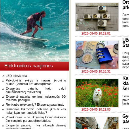
Oro
pri
Šiem
temp
karš
temp
2026-08-05 10:29:01
Už
Šta
Dau
daug
gyve
paja
Elektronikos naujienos
nepa
2026-08-05 10:26:31
LED televizoriai.
Ka
Palydovinis ryšys ir naujas įkrovimo
kl
būdas: „Android 15“ atnaujinimas.
še
Ekspertas pataria, kaip valyti
plokščiaekranį televizorių.
Liet
Ekspertė pataria: geriausi nebrangūs 5G
telefonai paaugliui.
pavė
kuri
Renkatės televizorių? Ekspertų patarimai.
Išmaniojo laikrodžio nebūtina įkrauti kas
2026-08-05 10:22:03
naktį: kaip juo naudotis ilgiau?
Gy
Projektorius – ne tik namų kinui: atskleidė
šio įrenginio panaudojimo būdus.
pa
Ekspertai patarė, į ką atkreipti dėmesį
renkantis monitorių.