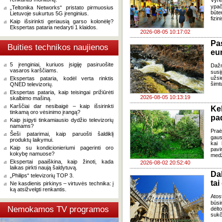
Vyre
ypač
„Teltonika Networks“ pristato pirmuosius
būte
Lietuvoje sukurtus 5G įrenginius.
fizi
Kaip išsirinkti geriausią garso kolonėlę?
Ekspertas pataria nedaryti 1 klaidos.
2026-08-05 10:17:02
Pa
Buities technikos naujienos
eu
5 įrenginiai, kuriuos įsigiję pasiruošite
Daž
vasaros karščiams.
susi
užsi
Ekspertas pataria, kodėl verta rinktis
šimt
QNED televizorių.
Ekspertas pataria, kaip teisingai prižiūrėti
2026-08-05 10:13:19
skalbimo mašiną.
Karščiai dar nesibaigė – kaip išsirinkti
Ke
tinkamą oro vėsinimo įrangą?
pad
Kaip įsigyti tinkamiausio dydžio televizorių
namams?
Praė
Šeši patarimai, kaip paruošti šaldiklį
gausų
produktų laikymui.
kai 
Kaip su kondicionieriumi pagerinti oro
pavi
kokybę namuose?
medž
Ekspertai paaiškina, kaip žinoti, kada
2026-08-02 20:52:40
laikas pirkti naują šaldytuvą.
Da
„Philips“ televizorių TOP 3.
tai
Ne kasdienis pirkinys – virtuvės technika: į
ką atsižvelgti renkantis.
Atos
būsi
Nemokamos TV programos
dėlt
sukč