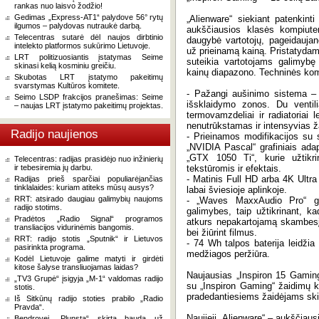
rankas nuo laisvo žodžio!
Gedimas „Express-AT1“ palydove 56° rytų
„Alienware“ siekiant patenkint
ilgumos – palydovas nutraukė darbą.
aukščiausios klasės kompiuter
Telecentras sutarė dėl naujos dirbtinio
daugybė vartotojų, pageidauja
intelekto platformos sukūrimo Lietuvoje.
už prieinamą kainą. Pristatydama
LRT politizuosiantis įstatymas Seime
suteikia vartotojams galimybę 
skinasi kelią kosminiu greičiu.
kainų diapazono. Techninės kom
Skubotas LRT įstatymo pakeitimų
svarstymas Kultūros komitete.
- Pažangi aušinimo sistema – 
Seimo LSDP frakcijos pranešimas: Seime
išsklaidymo zonos. Du ventilia
– naujas LRT įstatymo pakeitimų projektas.
termovamzdeliai ir radiatoriai l
nenutrūkstamas ir intensyvias ž
Radijo naujienos
- Prieinamos modifikacijos su s
„NVIDIA Pascal“ grafiniais ada
„GTX 1050 Ti“, kurie užtikri
Telecentras: radijas prasidėjo nuo inžinierių
ir tebesiremia jų darbu.
tekstūromis ir efektais.
- Matinis Full HD arba 4K Ultr
Radijas prieš sparčiai populiarėjančias
tinklalaides: kuriam atiteks mūsų ausys?
labai šviesioje aplinkoje.
RRT: atsirado daugiau galimybių naujoms
- „Waves MaxxAudio Pro“ ga
radijo stotims.
galimybes, taip užtikrinant, ka
Pradėtos „Radio Signal“ programos
atkurs nepakartojamą skambesį 
transliacijos vidurinėmis bangomis.
bei žiūrint filmus.
RRT: radijo stotis „Sputnik“ ir Lietuvos
- 74 Wh talpos baterija leidžia 
pasirinkta programa.
medžiagos peržiūra.
Kodėl Lietuvoje galime matyti ir girdėti
kitose šalyse transliuojamas laidas?
Naujausias „Inspiron 15 Gaming
„TV3 Grupė“ įsigyja „M-1“ valdomas radijo
su „Inspiron Gaming“ žaidimų komp
stotis.
pradedantiesiems žaidėjams ski
Iš Sitkūnų radijo stoties prabilo „Radio
Pravda“.
Naujieji „Alienware“ – aukščiausi
Bendrovei „Plunsta“ skirta bauda už