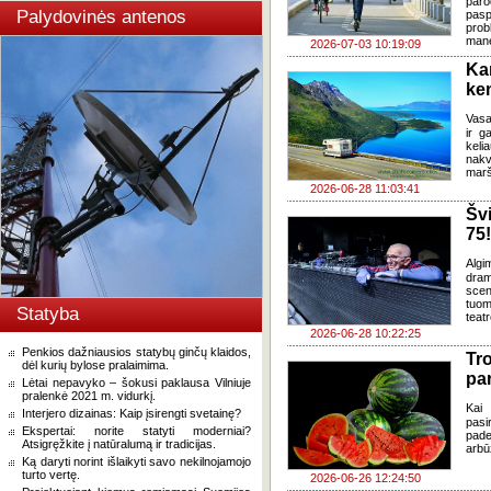
paro
Palydovinės antenos
pasp
prob
mane
2026-07-03 10:19:09
Ka
ke
Vasa
ir g
keli
nakv
marš
2026-06-28 11:03:41
Šv
75!
Algi
dram
sce
tuom
Statyba
teat
2026-06-28 10:22:25
Penkios dažniausios statybų ginčų klaidos,
Tr
dėl kurių bylose pralaimima.
pa
Lėtai nepavyko – šokusi paklausa Vilniuje
pralenkė 2021 m. vidurkį.
Kai 
Interjero dizainas: Kaip įsirengti svetainę?
pasi
Ekspertai: norite statyti moderniai?
pade
Atsigręžkite į natūralumą ir tradicijas.
arbū
Ką daryti norint išlaikyti savo nekilnojamojo
turto vertę.
2026-06-26 12:24:50