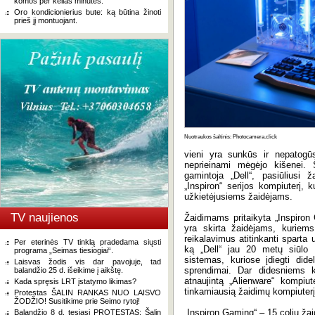
komos per kelias minutes.
Oro kondicionierius bute: ką būtina žinoti
prieš jį montuojant.
Nuotraukos šaltinis: Photocamera.click
vieni yra sunkūs ir nepatogūs
neprieinami mėgėjo kišenei. 
gamintoja „Dell“, pasiūliusi ža
„Inspiron“ serijos kompiuterį, k
užkietėjusiems žaidėjams.
TV naujienos
Žaidimams pritaikyta „Inspiron 
yra skirta žaidėjams, kuriems 
reikalavimus atitinkanti sparta u
Per eterinės TV tinklą pradedama siųsti
ką „Dell“ jau 20 metų siūlo 
programa „Seimas tiesiogiai“.
sistemas, kuriose įdiegti dide
Laisvas žodis vis dar pavojuje, tad
sprendimai. Dar didesniems k
balandžio 25 d. išeikime į aikštę.
atnaujintą „Alienware“ kompiut
Kada spręsis LRT įstatymo likimas?
tinkamiausią žaidimų kompiuterį 
Protestas ŠALIN RANKAS NUO LAISVO
ŽODŽIO! Susitikime prie Seimo rytoj!
„Inspiron Gaming“ – 15 colių ž
Balandžio 8 d. tęsiasi PROTESTAS: Šalin