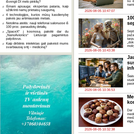
su e
išvengti DI melo pinklių?
nami
Išmani apsauga: ekspertas pataria, kaip
užtikrinti namų prietaisų saugumą.
2026-08-05 10:47:07
4 technologijos, kurios mūsų kasdienybę
100
pakeis jau artimiausiais metais.
se
Netolima ateitis: nauji telefonai salonuose iš
100 proc. panaudotų detalių.
Sept
„SpaceX“ į kosmosą pakėlė dar du
„NanoAvionics“ Lietuvoje pagamintus
paža
palydovus.
tarp
„dok
Kaip dirbtinis intelektas gali pakeisti mums
moky
svarbiausią sritį – mediciną?
2026-08-05 10:43:38
J
su
in
Šia
stud
pasi
2026-08-05 10:36:53
Me
ko
Dar 
med
med
eiga
2026-08-05 10:32:38