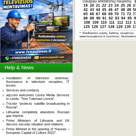
Daugiau ankstesnių naujienų:
19
20
21
22
23
24
25
26
2
42
43
44
45
46
47
48
49
5
65
66
67
68
69
70
71
72
7
88
89
90
91
92
93
94
95
9
108
109
110
111
112
113
1
125
126
127
128
129
130
1
* Skelbiamos įvairių šaltinių naujienos,
www.tvnaujienos.lt nuomone. Neatsakom
Help & News
Installation of television antennas.
Assistance in television reception, IT
issues.
Services and contacts.
aql.com welcomes Levira Media Services
to Leeds: 'Tere Tulemast Levira!'.
Tricolor “protects satellite broadcasting in
Russia”.
Lithuania completely abandons Russian
gas imports.
Prime Ministers of Lithuania and UK
discuss security situation and relations.
Prime Minister in the opening of “Kaunas –
European Capital of Culture 2022”.