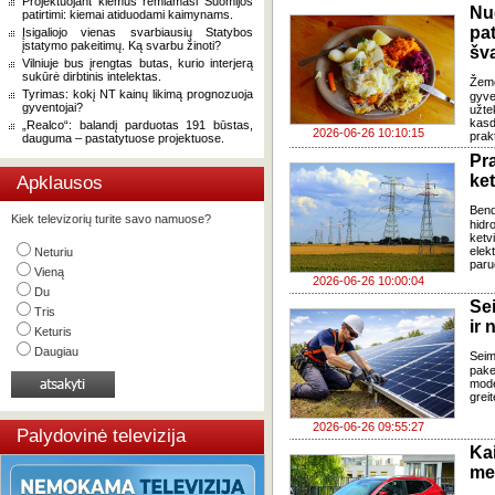
Projektuojant kiemus remiamasi Suomijos
Nu
patirtimi: kiemai atiduodami kaimynams.
pa
Įsigaliojo vienas svarbiausių Statybos
įstatymo pakeitimų. Ką svarbu žinoti?
šv
Vilniuje bus įrengtas butas, kurio interjerą
sukūrė dirbtinis intelektas.
Žem
Tyrimas: kokį NT kainų likimą prognozuoja
gyve
gyventojai?
užte
kasd
„Realco“: balandį parduotas 191 būstas,
2026-06-26 10:10:15
prak
dauguma – pastatytuose projektuose.
Pr
ke
Apklausos
Ben
Kiek televizorių turite savo namuose?
hidr
ketv
elek
Neturiu
paru
Vieną
2026-06-26 10:00:04
Du
Se
Tris
ir 
Keturis
Daugiau
Sei
pake
mode
grei
2026-06-26 09:55:27
Palydovinė televizija
Ka
med