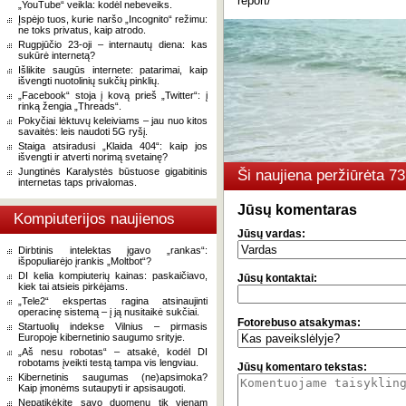
report/
„YouTube“ veikla: kodėl nebeveiks.
Įspėjo tuos, kurie naršo „Incognito“ režimu:
ne toks privatus, kaip atrodo.
Rugpjūčio 23-oji – internautų diena: kas
sukūrė internetą?
Išlikite saugūs internete: patarimai, kaip
išvengti nuotolinių sukčių pinklių.
„Facebook“ stoja į kovą prieš „Twitter“: į
rinką žengia „Threads“.
Pokyčiai lėktuvų keleiviams – jau nuo kitos
savaitės: leis naudoti 5G ryšį.
Staiga atsiradusi „Klaida 404“: kaip jos
išvengti ir atverti norimą svetainę?
Jungtinės Karalystės būstuose gigabitinis
Ši naujiena peržiūrėta 
internetas taps privalomas.
Jūsų komentaras
Kompiuterijos naujienos
Jūsų vardas:
Dirbtinis intelektas įgavo „rankas“:
išpopuliarėjo įrankis „Moltbot“?
DI kelia kompiuterių kainas: paskaičiavo,
Jūsų kontaktai:
kiek tai atsieis pirkėjams.
„Tele2“ ekspertas ragina atsinaujinti
operacinę sistemą – į ją nusitaikė sukčiai.
Fotorebuso atsakymas:
Startuolių indekse Vilnius – pirmasis
Europoje kibernetinio saugumo srityje.
„Aš nesu robotas“ – atsakė, kodėl DI
robotams įveikti testą tampa vis lengviau.
Jūsų komentaro tekstas:
Kibernetinis saugumas (ne)apsimoka?
Kaip įmonėms sutaupyti ir apsisaugoti.
Nepatikėkite savo duomenų tik vienam