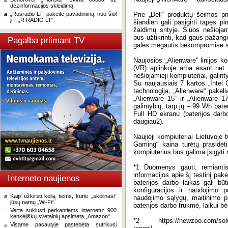
dezinformacijos skleidimą.
„Rusradio LT“ pakeitė pavadinimą, nuo šiol
Prie „Dell“ produktų šeimos pr
ji – „R RADIO LT“.
šiandien gali pasigirti tapęs p
žaidimų srityje. Šiuos nešioja
bus užtikrinti, kad gaus pažangi
Pagalba priimant TV
galės mėgautis bekompromise s
Naujosios „Alienware“ linijos ko
(VR) aplinkoje arba esant net i
nešiojamieji kompiuteriai, galinty
Su naujausiais 7 kartos „Intel 
technologija, „Alienware“ pakeli
„Alienware 15“ ir „Alienware 17
galimybių, tarp jų – 99 Wh bater
Full HD ekranu (baterijos darbo
daugiau2).
Naujieji kompiuteriai Lietuvoje 
Gaming“ kaina turėtų prasidėt
kompiuterius bus galima įsigyti
*1 Duomenys gauti, remiantis
informacijos apie šį testinį pa
Interneto naujienos
baterijos darbo laikas gali bū
konfigūracijos ir naudojimo 
Kaip užkirsti kelią tiems, kurie „skolinasi“
naudojimo sąlygų, maitinimo p
jūsų namų „Wi-Fi“.
baterijos darbo trukmė, laikui b
Verta suklusti perkantiems internetu: 900
kenkėjiškų svetainių apsimeta „Amazon“.
*2 https://newzoo.com/solutio
Visame pasaulyje pastebėta sutrikusi