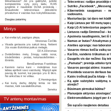
tinkamiausia? Jei yra galimybė, junkite
Telecentras: radijas prasidėjo n
kompiuteriniu vytų porų laidu, RJ45
Sutriko „Facebook“, „Messenge
jungtimis ir naudokite DLNA protokolą -
išnaudosite televizoriaus dekoderio
Kibernetinis saugumas – n
privalumus ir vaizdas bus kokybiškiausias.
vadovams.
Masturbacija: tai daro net kūdik
Daugiau patarimų
Kaip Lietuva per 60 metų tapo p
Kaip LG AI televizorius pagerina
Mintys
Lietuvos radijo šimtmečiui – k
Apsimeta naudingomis, bet iš t
Kai ereliai tyli, papūgos plepa.
Namas ar butas? Atsakymas pri
Vinstonas Čerčilis
Visada geriausia yra sakyti tiesą. Nebent
Ateities apranga: nuo laborator
Jūs esate išskirtinai puikus melagis.
Vasaros ritmas keičia vaikų sa
Dž.K.Džeromas
Karštis, vandens trūkumas ar l
Dvidešimties metų žmogų valdo norai,
trisdešimties - protas, keturiasdešimties -
Daugelis vis dar nežino: šią tel
išmintis.
„Pamatai“: premija atiteko tyri
Bendžaminas Franklinas
Kareivio narsa kare – mokėjimas kuo
Vasaros pavojai akims: traumos
labiau apriboti savo vaizduotę. Mąstyti apie
Prasideda vasaros derliaus ba
pavojų tik tuomet, kai pavojus yra iš tikro.
Ne anksčiau ir ne vėliau.
Katės troškulį jaučia kitaip – 
E.Hemingvėjus
Ką apie valstybės valdymą 
Kai kurių darbų didybę lemia ne tiek
atvejis?
mastas, kiek savalaikiškumas.
Būsimam pirmokui būtina?
Seneka
Planuojate aktyvias atostogas? 
Elektromobiliams įsigyti per 4
TV antenų montavimas
Šio sąrašo naujienos detaliau