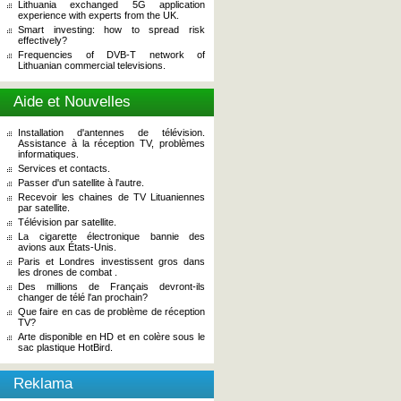
Lithuania exchanged 5G application
experience with experts from the UK.
Smart investing: how to spread risk
effectively?
Frequencies of DVB-T network of
Lithuanian commercial televisions.
Aide et Nouvelles
Installation d'antennes de télévision.
Assistance à la réception TV, problèmes
informatiques.
Services et contacts.
Passer d'un satellite à l'autre.
Recevoir les chaines de TV Lituaniennes
par satellite.
Télévision par satellite.
La cigarette électronique bannie des
avions aux États-Unis.
Paris et Londres investissent gros dans
les drones de combat .
Des millions de Français devront-ils
changer de télé l'an prochain?
Que faire en cas de problème de réception
TV?
Arte disponible en HD et en colère sous le
sac plastique HotBird.
Reklama