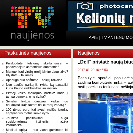
APIE
|
TV ANTENŲ MO
Paskutinės naujienos
Naujienos
„Dell“ pristatė naują bi
Parduodate telefoną skelbimuose –
padovanojate asmeninius duomenis?
2017-01-20 16:46:53
Manote, kad viršiję greitį laimite daug laiko?
Klystate − tai mitas.
Pasaulyje sparčiai populiarėj
Apsauga nuo nėštumo – abiejų reikalas.
rinka – auk
žaidimų kompiuterių
Nuo saulės parkų iki ryšio: ką pasauliui
rasti poreikius tenkinantį nešioja
kuria Kauno elektronikos inžinieriai?
Pirmoji vaiko mokėjimo kortelė: kada ji
tampa pamoka, o ne rizika?
Seneliai leidžia daugiau, vaikai tuo
naudojasi: kaip sutarti dėl ekranų vasarą?
100 tūkst. eurų kainavusi meilės istorija:
septynerius metus laukė vyro.
Jaunimo pasirinkimai – auga
susidomėjimas inžinerija, mažėja
informatika.
Medikai įspėja – nuo vieno guminuko iki