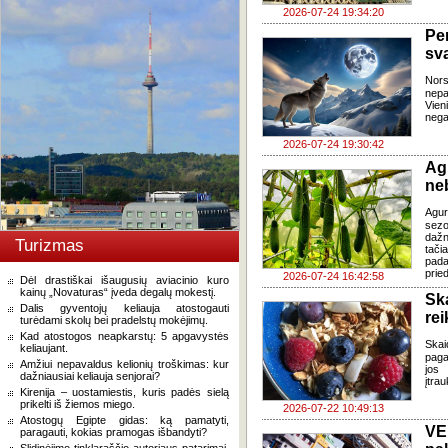
2026-07-24 19:34:20
Pe
sv
Nor
nepa
Vien
negal
2026-07-24 19:30:42
Ag
ne
Agur
sezo
dažn
Turizmas
tači
pada
pried
2026-07-24 16:42:58
Dėl drastiškai išaugusių aviacinio kuro
kainų „Novaturas“ įveda degalų mokestį.
Sk
Dalis gyventojų keliauja atostogauti
re
turėdami skolų bei pradelstų mokėjimų.
Kad atostogos neapkarstų: 5 apgavystės
Skai
keliaujant.
paga
Amžiui nepavaldus kelionių troškimas: kur
jos 
dažniausiai keliauja senjorai?
įtra
Kirenija – uostamiestis, kuris padės sielą
prikelti iš žiemos miego.
2026-07-22 10:49:13
Atostogų Egipte gidas: ką pamatyti,
VE
paragauti, kokias pramogas išbandyti?