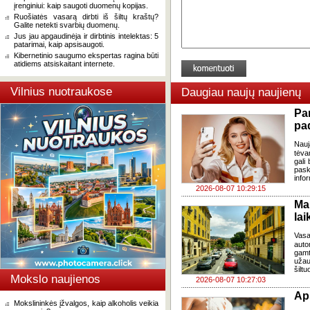
įrenginiui: kaip saugoti duomenų kopijas.
Ruošiatės vasarą dirbti iš šiltų kraštų?
Galite netekti svarbių duomenų.
Jus jau apgaudinėja ir dirbtinis intelektas: 5
patarimai, kaip apsisaugoti.
Kibernetinio saugumo ekspertas ragina būti
atidiems atsiskaitant internete.
Vilnius nuotraukose
Daugiau naujų naujienų
Pa
pa
Nauj
tėva
gali
pask
infor
2026-08-07 10:29:15
Ma
lai
Vasa
auto
gamt
užau
šiltu
Mokslo naujienos
2026-08-07 10:27:03
Ap
Mokslininkės įžvalgos, kaip alkoholis veikia