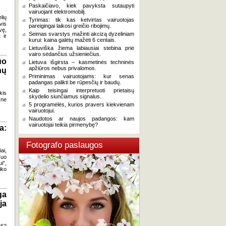
Paskaičiavo, kiek pavyksta sutaupyti
vairuojant elektromobilį.
lių
Tyrimas: tik kas ketvirtas vairuotojas
vis
pareigingai laikosi greičio ribojimų.
vę,
Seimas svarstys mažinti akcizą dyzeliniam
 ir
kurui: kaina galėtų mažėti 6 centais.
Lietuviška žiema labiausiai stebina prie
vairo sėdančius užsieniečius.
uo
Lietuva išgirsta – kasmetinės techninės
apžiūros nebus privalomos.
nų
Priminimas vairuotojams: kur senas
padangas palikti be rūpesčių ir baudų.
Kaip teisingai interpretuoti prietaisų
kis
skydelio siunčiamus signalus.
 ne
5 programėlės, kurios pravers kiekvienam
vairuotojui.
Naudotos ar naujos padangos: kam
vairuotojai teikia pirmenybę?
a:
Fotografo paslaugos
ai,
Tuo
i“,
iko
ga
ja