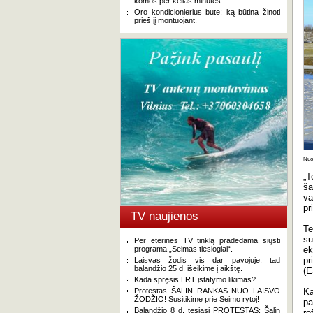
komos per kelias minutes.
Oro kondicionierius bute: ką būtina žinoti
prieš jį montuojant.
Nuot
„T
ša
va
pr
TV naujienos
Te
su
Per eterinės TV tinklą pradedama siųsti
programa „Seimas tiesiogiai“.
ek
pr
Laisvas žodis vis dar pavojuje, tad
balandžio 25 d. išeikime į aikštę.
(E
Kada spręsis LRT įstatymo likimas?
Protestas ŠALIN RANKAS NUO LAISVO
Ka
ŽODŽIO! Susitikime prie Seimo rytoj!
pa
Balandžio 8 d. tęsiasi PROTESTAS: Šalin
re