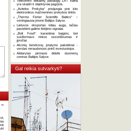
Telecentro teikiamų paslaugų LRT kaina
yra skaidri ir objektyviai pagrįsta.
„Avitelos Prekyba“ prisijungia prie kito
elektronikos mažmeninės prekybos tinklo.
„Thermo Fisher Scientific Baltics“ –
vertingiausia įmonė Baltijos šalyse.
Lietuvos eksportas toliau auga, tačiau
pastebimi galimo lėtėjimo signalai.
„Bolt Food“: karantinai baigėsi, bet
susiformavo rinkos sezoniškumas ir
įpročiai.
Akcinių bendrovių įstatymo pakeitimai -
verslas neraudonuos prieš investuotojus.
Atidarytas pirmasis didelis duomenų
centras Baltijos šalyse.
Gal reikia sutvarkyti?
 –
ui,
niu
rie
tri