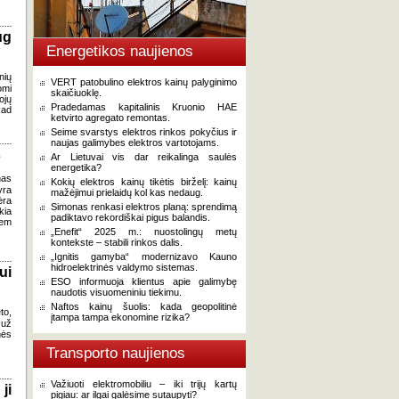
ug
Energetikos naujienos
nių
VERT patobulino elektros kainų palyginimo
omi
skaičiuoklę.
ojų
Pradedamas kapitalinis Kruonio HAE
kad
ketvirto agregato remontas.
Seime svarstys elektros rinkos pokyčius ir
naujas galimybes elektros vartotojams.
s
Ar Lietuvai vis dar reikalinga saulės
energetika?
nas
Kokių elektros kainų tikėtis birželį: kainų
yra
mažėjimui prielaidų kol kas nedaug.
ėra
Simonas renkasi elektros planą: sprendimą
kia
padiktavo rekordiškai pigus balandis.
iem
„Enefit“ 2025 m.: nuostolingų metų
kontekste – stabili rinkos dalis.
„Ignitis gamyba“ modernizavo Kauno
hidroelektrinės valdymo sistemas.
ui
ESO informuoja klientus apie galimybę
naudotis visuomeniniu tiekimu.
Naftos kainų šuolis: kada geopolitinė
to,
įtampa tampa ekonomine rizika?
 už
mės
Transporto naujienos
Važiuoti elektromobiliu – iki trijų kartų
ji
pigiau: ar ilgai galėsime sutaupyti?