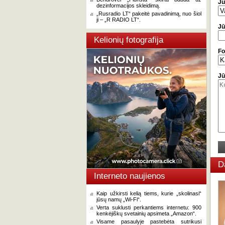
Jū
dezinformacijos skleidimą.
„Rusradio LT“ pakeitė pavadinimą, nuo šiol
ji – „R RADIO LT“.
Jū
Kelionių fotografija
Fo
Jū
D
Interneto naujienos
Kaip užkirsti kelią tiems, kurie „skolinasi“
jūsų namų „Wi-Fi“.
Verta suklusti perkantiems internetu: 900
kenkėjiškų svetainių apsimeta „Amazon“.
Visame pasaulyje pastebėta sutrikusi