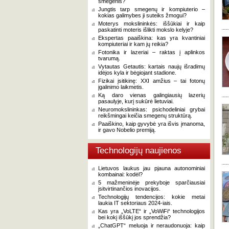
smegenis?
Jungtis tarp smegenų ir kompiuterio –
kokias galimybes ji suteiks žmogui?
Moterys mokslininkės: iššūkiai ir kaip
paskatinti moteris išlikti mokslo kelyje?
Ekspertas paaiškina: kas yra kvantiniai
kompiuteriai ir kam jų reikia?
Fotonika ir lazeriai – raktas į aplinkos
tvarumą.
Vytautas Getautis: kartais naujų išradimų
idėjos kyla ir bėgiojant stadione.
Fizikai įsitikinę: XXI amžius – tai fotonų
įgalinimo laikmetis.
Ką daro vienas galingiausių lazerių
pasaulyje, kurį sukūrė lietuviai.
Neuromokslininkas: psichodeliniai grybai
reikšmingai keičia smegenų struktūrą.
Paaiškino, kaip gyvybė yra išvis įmanoma,
ir gavo Nobelio premiją.
Technologijų naujienos
Lietuvos laukus jau pjauna autonominiai
kombainai: kodėl?
5 mažmeninėje prekyboje sparčiausiai
įsitvirtinančios inovacijos.
Technologijų tendencijos: kokie metai
laukia IT sektoriaus 2024-iais.
Kas yra „VoLTE“ ir „VoWiFi“ technologijos
bei kokį iššūkį jos sprendžia?
„ChatGPT“ meluoja ir neraudonuoja: kaip