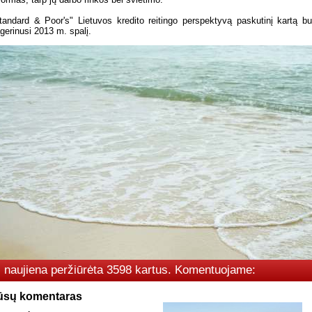
tandard & Poor's" Lietuvos kredito reitingo perspektyvą paskutinį kartą b
gerinusi 2013 m. spalį.
i naujiena peržiūrėta 3598 kartus. Komentuojame:
ūsų komentaras