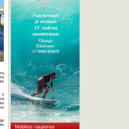
ūsų
kme
kti
 ir
snį
nės
gos
uge
nes
Mobilios naujienos