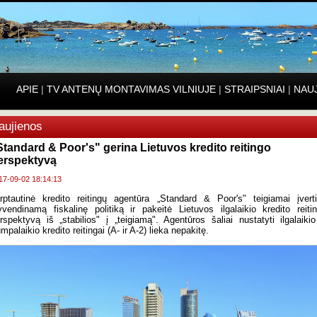
APIE
|
TV ANTENŲ MONTAVIMAS VILNIUJE
|
STRAIPSNIAI
|
NAU
aujienos
Standard & Poor's" gerina Lietuvos kredito reitingo
erspektyvą
17-09-02 18:14:13
rptautinė kredito reitingų agentūra „Standard & Poor's" teigiamai įvert
yvendinamą fiskalinę politiką ir pakeitė Lietuvos ilgalaikio kredito reiti
rspektyvą iš „stabilios" į „teigiamą". Agentūros šaliai nustatyti ilgalaikio
umpalaikio kredito reitingai (A- ir A-2) lieka nepakitę.