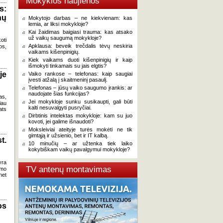
Mokyklos naujienos
s:
nų
Mokytojo darbas – ne kiekvienam: kas
lemia, ar liksi mokykloje?
Kai žaidimas baigiasi trauma: kas atsako
už vaikų saugumą mokykloje?
oti
Apklausa: beveik trečdalis tėvų neskiria
os,
vaikams kišenpinigių.
Kiek vaikams duoti kišenpinigių ir kaip
išmokyti tinkamais su jais elgtis?
je
Vaiko rankose – telefonas: kaip saugiai
įvesti atžalą į skaitmeninį pasaulį.
Telefonas – jūsų vaiko saugumo įrankis: ar
naudojate šias funkcijas?
as,
Jei mokykloje sunku susikaupti, gali būti
iau
kalti nesuvalgyti pusryčiai.
ats
Dirbtinis intelektas mokykloje: kam su juo
kovoti, jei galime išnaudoti?
Moksleiviai ateityje turės mokėti ne tik
gimtąją ir užsienio, bet ir IT kalbą.
t.
10 minučių – ar užtenka tiek laiko
kokybiškam vaikų pavalgymui mokykloje?
yra
TV antenų montavimas
ymo
net
os