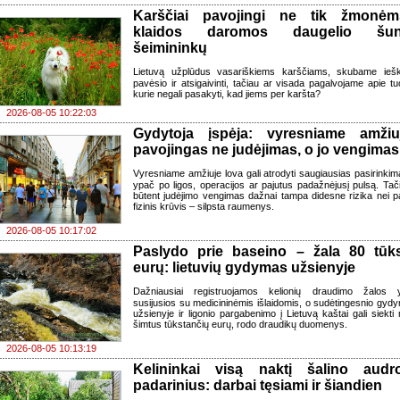
Karščiai pavojingi ne tik žmonėm
klaidos daromos daugelio šu
šeimininkų
Lietuvą užplūdus vasariškiems karščiams, skubame iešk
pavėsio ir atsigaivinti, tačiau ar visada pagalvojame apie tu
kurie negali pasakyti, kad jiems per karšta?
2026-08-05 10:22:03
Gydytoja įspėja: vyresniame amžiu
pavojingas ne judėjimas, o jo vengimas
Vyresniame amžiuje lova gali atrodyti saugiausias pasirinkim
ypač po ligos, operacijos ar pajutus padažnėjusį pulsą. Tač
būtent judėjimo vengimas dažnai tampa didesne rizika nei p
fizinis krūvis – silpsta raumenys.
2026-08-05 10:17:02
Paslydo prie baseino – žala 80 tūks
eurų: lietuvių gydymas užsienyje
Dažniausiai registruojamos kelionių draudimo žalos 
susijusios su medicininėmis išlaidomis, o sudėtingesnio gyd
užsienyje ir ligonio pargabenimo į Lietuvą kaštai gali siekti 
šimtus tūkstančių eurų, rodo draudikų duomenys.
2026-08-05 10:13:19
Kelininkai visą naktį šalino audr
padarinius: darbai tęsiami ir šiandien