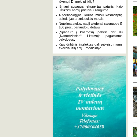
išvengti DI melo pinklių?
Išmani apsauga: ekspertas pataria, kaip
užtikrinti namų prietaisų saugumą.
4 technologijos, kurios mūsų kasdienybę
pakeis jau artimiausiais metais.
Netolima ateitis: nauji telefonai salonuose iš
100 proc. panaudotų detalių.
„SpaceX“ į kosmosą pakėlė dar du
„NanoAvionics“ Lietuvoje pagamintus
palydovus.
Kaip dirbtinis intelektas gali pakeisti mums
svarbiausią sritį – mediciną?