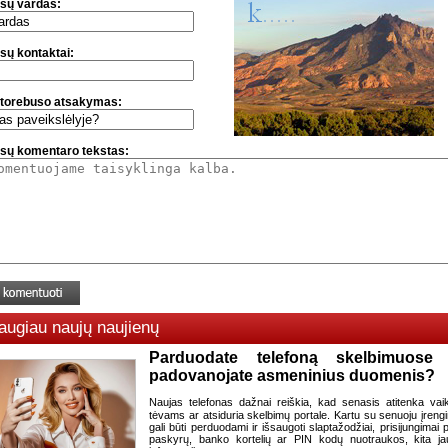
sų vardas:
sų kontaktai:
torebuso atsakymas:
sų komentaro tekstas:
augiau naujų naujienų
Parduodate telefoną skelbimuose
padovanojate asmeninius duomenis?
Naujas telefonas dažnai reiškia, kad senasis atitenka vaik
tėvams ar atsiduria skelbimų portale. Kartu su senuoju įrengi
gali būti perduodami ir išsaugoti slaptažodžiai, prisijungimai p
paskyrų, banko kortelių ar PIN kodų nuotraukos, kita jau