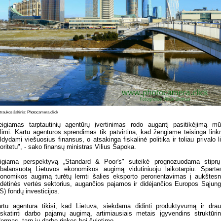
raukos šaltinis: Photocamera.click
eigiamas tarptautinių agentūrų įvertinimas rodo augantį pasitikėjimą m
limi. Kartu agentūros sprendimas tik patvirtina, kad žengiame teisinga lin
ldydami viešuosius finansus, o atsakinga fiskalinė politika ir toliau privalo li
ioritetu", - sako finansų ministras Vilius Šapoka.
igiamą perspektyvą „Standard & Poor's" suteikė prognozuodama stiprų
balansuotą Lietuvos ekonomikos augimą vidutiniuoju laikotarpiu. Sparte
onomikos augimą turėtų lemti šalies eksporto perorientavimas į aukštes
idėtinės vertės sektorius, augančios pajamos ir didėjančios Europos Sąjun
S) fondų investicijos.
rtu agentūra tikisi, kad Lietuva, siekdama didinti produktyvumą ir dra
skatinti darbo pajamų augimą, artimiausiais metais įgyvendins struktūri
formas, tarp jų darbo rinkos bei švietimo.