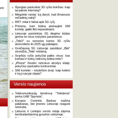
Išjungtas paskutinis 3G ryšio bokštas: kaip
uvo
tai pakeis internetą?
Miegokite ramiai: ką daryti, kad išmanusis
nežadintų naktį?
RRT: mitai ir faktai apie 5G ryšį.
Primena, kam būtina atsinaujinti SIM
kortelę: galite likti nepasiekiami.
Lietuvoje pasirinktas 5G diegimo būdas
gerina ne visus kokybės parametrus.
„Tele2“ su senosios kartos 3G ryšiu
atsisveikins iki 2025-ųjų pabaigos.
Greičiausią 5G Lietuvoje pasiūliusi „Bitė“
skundžia „Telia“ reklamą.
Svarbūs ryšio pokyčiai palies visus: kas
keičiasi ir kokių veiksmų būtina imtis?
„iPhone“ žinutės netrukus atrodys kitaip:
pokyčius paskatino konkurentai.
SIM kortelei – trisdešimt dveji: kaip keitėsi
ir ką ji savyje slepia?
Verslo naujienos
Telekomunikacijų bendrovę “Teledema”
perka UAB “Spyneta”.
Europos Centrinis Bankas mažina
palūkanas, bet įmonės Lietuvoje reaguoti
neskuba.
Lietuvos ir Lenkijos verslo misija stiprina
bendradarbiavimą gynybos sektoriuje.