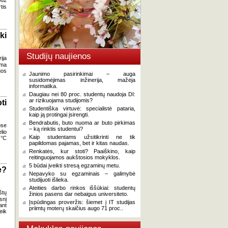
362
tis
ki
Studijų naujienos
ija
oma
gos
Jaunimo pasirinkimai – auga
susidomėjimas inžinerija, mažėja
informatika.
Daugiau nei 80 proc. studentų naudoja DI:
ar rizikuojama studijomis?
ti
Studentiška virtuvė: specialistė pataria,
kaip ją protingai įsirengti.
Bendrabutis, buto nuoma ar buto pirkimas
ose
– ką rinktis studentui?
lio
Kaip studentams užsitikrinti ne tik
 °C
papildomas pajamas, bet ir kitas naudas.
Renkatės, kur stoti? Paaiškino, kaip
reitinguojamos aukštosios mokyklos.
5 būdai įveikti stresą egzaminų metu.
e?
Nepavyko su egzaminais – galimybė
studijuoti išlieka.
Ateities darbo rinkos iššūkiai: studentų
štų
žinios pasens dar nebaigus universiteto.
snį
Įspūdingas proveržis: šiemet į IT studijas
ant
priimtų moterų skaičius augo 71 proc..
eik