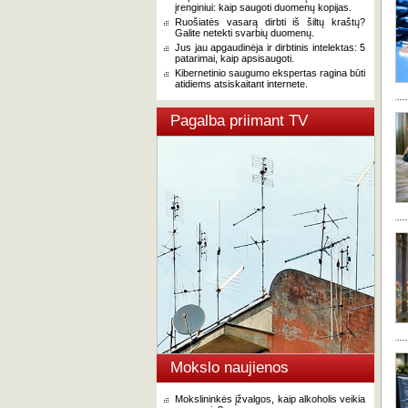
įrenginiui: kaip saugoti duomenų kopijas.
Ruošiatės vasarą dirbti iš šiltų kraštų?
Galite netekti svarbių duomenų.
Jus jau apgaudinėja ir dirbtinis intelektas: 5
patarimai, kaip apsisaugoti.
Kibernetinio saugumo ekspertas ragina būti
atidiems atsiskaitant internete.
Pagalba priimant TV
Mokslo naujienos
Mokslininkės įžvalgos, kaip alkoholis veikia