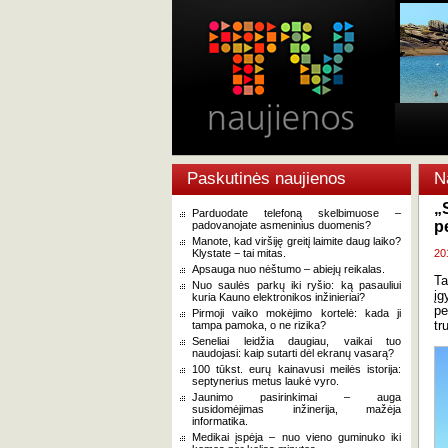
Paskutinės naujienos
N
„
Parduodate telefoną skelbimuose –
p
padovanojate asmeninius duomenis?
Manote, kad viršiję greitį laimite daug laiko?
Klystate − tai mitas.
20
Apsauga nuo nėštumo – abiejų reikalas.
Ta
Nuo saulės parkų iki ryšio: ką pasauliui
įg
kuria Kauno elektronikos inžinieriai?
pe
Pirmoji vaiko mokėjimo kortelė: kada ji
tr
tampa pamoka, o ne rizika?
Seneliai leidžia daugiau, vaikai tuo
naudojasi: kaip sutarti dėl ekranų vasarą?
100 tūkst. eurų kainavusi meilės istorija:
septynerius metus laukė vyro.
Jaunimo pasirinkimai – auga
susidomėjimas inžinerija, mažėja
informatika.
Medikai įspėja – nuo vieno guminuko iki