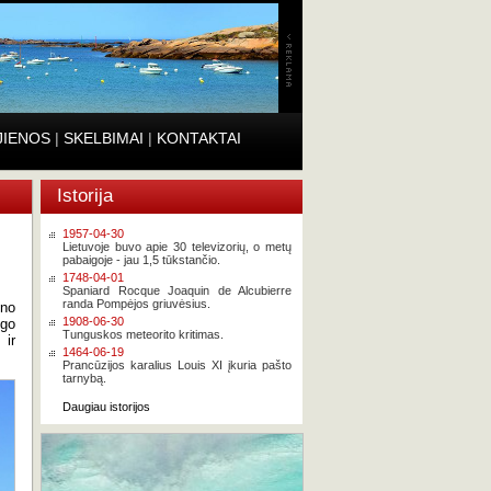
JIENOS
|
SKELBIMAI
|
KONTAKTAI
Istorija
1957-04-30
Lietuvoje buvo apie 30 televizorių, o metų
pabaigoje - jau 1,5 tūkstančio.
1748-04-01
Spaniard Rocque Joaquin de Alcubierre
randa Pompėjos griuvėsius.
ino
1908-06-30
ngo
Tunguskos meteorito kritimas.
 ir
1464-06-19
Prancūzijos karalius Louis XI įkuria pašto
tarnybą.
Daugiau istorijos