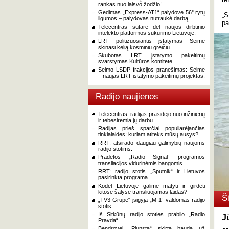
rankas nuo laisvo žodžio!
Gedimas „Express-AT1“ palydove 56° rytų
„S
ilgumos – palydovas nutraukė darbą.
pa
Telecentras sutarė dėl naujos dirbtinio
intelekto platformos sukūrimo Lietuvoje.
LRT politizuosiantis įstatymas Seime
skinasi kelią kosminiu greičiu.
Skubotas LRT įstatymo pakeitimų
svarstymas Kultūros komitete.
Seimo LSDP frakcijos pranešimas: Seime
– naujas LRT įstatymo pakeitimų projektas.
Radijo naujienos
Telecentras: radijas prasidėjo nuo inžinierių
ir tebesiremia jų darbu.
Radijas prieš sparčiai populiarėjančias
tinklalaides: kuriam atiteks mūsų ausys?
RRT: atsirado daugiau galimybių naujoms
radijo stotims.
Pradėtos „Radio Signal“ programos
transliacijos vidurinėmis bangomis.
RRT: radijo stotis „Sputnik“ ir Lietuvos
pasirinkta programa.
Kodėl Lietuvoje galime matyti ir girdėti
kitose šalyse transliuojamas laidas?
Š
„TV3 Grupė“ įsigyja „M-1“ valdomas radijo
stotis.
Iš Sitkūnų radijo stoties prabilo „Radio
J
Pravda“.
Bendrovei „Plunsta“ skirta bauda už