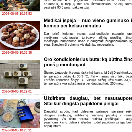
Šiais metais KTU pagrindinio priėmimo metu priėmė 1
studentus, o tarp jų net 186 šimtukininkus. Studijų sutar
pasirašė 93,5 proc. pakviestųjų.
2026-08-05 10:36:53
Medikai įspėja – nuo vieno guminuko i
komos per kelias minutes
Dar prieš kelerius metus apsinuodijusio paauglio istor
medikams dažniausiai turėdavo aiškią pradžią: žin
medžiaga, numanoma dozė ir daugmaž prognozuojama li
eiga. Šiandien ši schema vis dažniau nebegalioja.
2026-08-05 10:32:38
Oro kondicionierius bute: ką būtina žino
prieš jį montuojant
Šiemet Lietuvoje fiksuota išskirtinė kaitra: birželį Druskininku
temperatūra pakilo iki 36,3 °C. Tai – naujas visų laikų birže
karščio rekordas šalyje. O Vilniuje birželį užfiksuota 33,6
temperatūra yra aukščiausia per daugiau kaip 250 metų.
2026-08-05 10:29:01
Uždirbate daugiau, bet nesutaupot
Štai kur dingsta papildomi pinigai
Daugeliui atrodo, kad didesnės pajamos savaime reik
daugiau santaupų, solidesnę finansinę pagalvę ir rame
gyvenimą. Vis dėlto neretai nutinka priešingai – aug
pajamoms kartu didėja ir išlaidos, todėl papildomi pinigai bev
nepajuntami.
2026-08-05 10:26:31