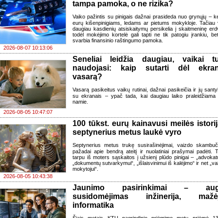
tampa pamoka, o ne rizika?
Vaiko pažintis su pinigais dažnai prasideda nuo grynųjų – ke
eurų kišenpinigiams, ledams ar pietums mokykloje. Tačiau 
daugiau kasdienių atsiskaitymų persikelia į skaitmeninę erd
todėl mokėjimo kortelė gali tapti ne tik patogiu įrankiu, bet
svarbia finansinio raštingumo pamoka.
2026-08-07 10:13:06
Seneliai leidžia daugiau, vaikai t
naudojasi: kaip sutarti dėl ekra
vasarą?
Vasarą pasikeitus vaikų rutinai, dažnai pasikeičia ir jų santy
su ekranais – ypač tada, kai daugiau laiko praleidžiama
namie.
2026-08-05 10:47:07
100 tūkst. eurų kainavusi meilės istorij
septynerius metus laukė vyro
Septynerius metus trukę susirašinėjimai, vaizdo skambuči
pažadai apie bendrą ateitį ir nuolatiniai prašymai padėti. 
tarpu iš moters sąskaitos į užsienį plūdo pinigai – „advokatu
„dokumentų sutvarkymui“, „išlaisvinimui iš kalėjimo“ ir net „va
mokytojui“.
2026-08-05 10:43:38
Jaunimo pasirinkimai – au
susidomėjimas inžinerija, mažė
informatika