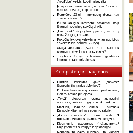
„YouTube“ veikla: kodėl nebeveiks.
Įspėjo tuos, kurie naršo „Incognito“ režimu:
ne toks privatus, kaip atrodo.
Rugpjūčio 23-oji – internautų diena: kas
sukūrė internetą?
Išlikite saugūs internete: patarimai, kaip
išvengti nuotolinių sukčių pinklių.
„Facebook“ stoja į kovą prieš „Twitter“: į
rinką žengia „Threads“.
Pokyčiai lėktuvų keleiviams – jau nuo kitos
savaitės: leis naudoti 5G ryšį.
Staiga atsiradusi „Klaida 404“: kaip jos
išvengti ir atverti norimą svetainę?
Jungtinės Karalystės būstuose gigabitinis
internetas taps privalomas.
Kompiuterijos naujienos
Dirbtinis intelektas įgavo „rankas“:
išpopuliarėjo įrankis „Moltbot“?
DI kelia kompiuterių kainas: paskaičiavo,
kiek tai atsieis pirkėjams.
„Tele2“ ekspertas ragina atsinaujinti
operacinę sistemą – į ją nusitaikė sukčiai.
Startuolių indekse Vilnius – pirmasis
Europoje kibernetinio saugumo srityje.
„Aš nesu robotas“ – atsakė, kodėl DI
robotams įveikti testą tampa vis lengviau.
Kibernetinis saugumas (ne)apsimoka?
Kaip įmonėms sutaupyti ir apsisaugoti.
Nepatikėkite savo duomenų tik vienam