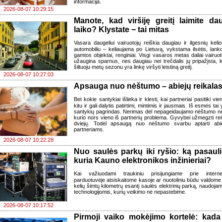
informacija.
2026-08-07 10:29:15
Manote, kad viršiję greitį laimite da
laiko? Klystate − tai mitas
Vasara daugeliui vairuotojų reiškia daugiau ir ilgesnių kelio
automobiliu – keliaujama po Lietuvą, vykstama ilsėtis, lank
gamtos objektai, renginiai. Visgi vasaros metas daliai vairuot
užaugina sparnus, nes daugiau nei trečdalis jų pripažįsta, 
šiltuoju metų sezonu yra linkę viršyti leistiną greitį.
2026-08-07 10:27:03
Apsauga nuo nėštumo – abiejų reikala
Bet kokie santykiai išlieka ir klesti, kai partneriai pasitiki vie
kitu ir gali dalytis patirtimi, mintimis ir jausmais. Iš esmės tai 
santykių pagrindas. Nerimas dėl nepageidaujamo nėštumo n
kurio nors vieno iš partnerių problema. Gyvybei užmegzti rei
dviejų. Todėl apsaugą nuo nėštumo svarbu aptarti ab
partneriams.
2026-08-07 10:22:28
Nuo saulės parkų iki ryšio: ką pasauli
kuria Kauno elektronikos inžinieriai?
Kai važiuodami traukiniu prisijungiame prie interne
parduotuvėje atsiskaitome kasoje ar nuotoliniu būdu valdome
kelių šimtų kilometrų esantį saulės elektrinių parką, naudoja
technologijomis, kurių veikimo nė nepastebime.
2026-08-07 10:17:52
Pirmoji vaiko mokėjimo kortelė: kada 