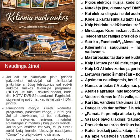
Pigios elektros iliuzija: kodėl
Nutekėjo jūsų duomenys? Didžia
Kai elektra dingsta ne dėl audro
Kodėl Z kartai sunkiau tapti s
Kaip išsirinkti saldžiausias tr
Mindaugas Kuzminskas: „Dabar 
Telecentras: radijas prasidėjo n
Sutriko „Facebook“, „Messenge
Kibernetinis saugumas – n
vadovams.
Masturbacija: tai daro net kūdik
Kaip Lietuva per 60 metų tapo p
Naudinga žinoti
Kaip LG AI televizorius pagerina
Lietuvos radijo šimtmečiui – k
Jei dar tik planuojate pirkti priedėlį
Apsimeta naudingomis, bet iš t
palydovinei televizijai, tai pirmiausiai
įsitikinkite ar Jūsų televizorius gali rodyti
Namas ar butas? Atsakymas pri
aukštos raiškos televizijos programas
Ateities apranga: nuo laborator
(HDTV). Jei taip - rinkitės priedėlį, kuris
tiks HDTV DVB-S2 standartui. Pagrindinis
Vasaros ritmas keičia vaikų sa
šių įrenginių požymis, kad jie tai gali - HDMI
Karštis, vandens trūkumas ar l
jungtis.
Daugelis vis dar nežino: šią tel
Planuodami ateityje žiūrėti koduotas
programas, pasirinkite įrangą, kuri tai gali.
„Pamatai“: premija atiteko tyri
Jei tai televizorius, tai bus reikalingas
Vasaros pavojai akims: traumos
lizdas sąlyginės prieigos moduliui.
Reikalingas ir modulis į kurį įsidės kortelė.
Prasideda vasaros derliaus ba
Jei tai yra atskiras imtuvas, tai jis turėtų
Katės troškulį jaučia kitaip – 
turėti lizdą kortelei. Lietuvoje naudojama
"Conax" kortelių kodavimo sistema.
Ką apie valstybės valdymą 
Įsigydami buities prietaisą visada galvokite