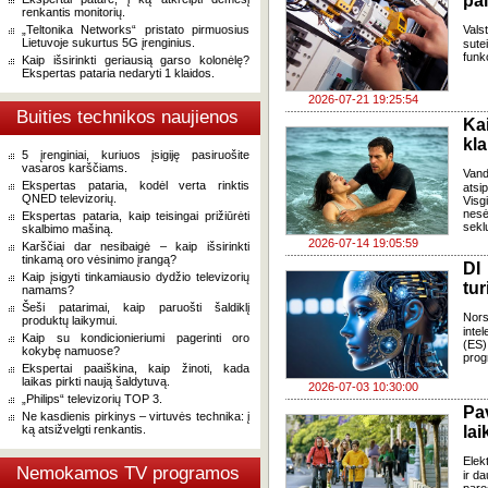
pa
renkantis monitorių.
„Teltonika Networks“ pristato pirmuosius
Vals
Lietuvoje sukurtus 5G įrenginius.
sute
funk
Kaip išsirinkti geriausią garso kolonėlę?
Ekspertas pataria nedaryti 1 klaidos.
2026-07-21 19:25:54
Buities technikos naujienos
Ka
kl
5 įrenginiai, kuriuos įsigiję pasiruošite
vasaros karščiams.
Van
Ekspertas pataria, kodėl verta rinktis
atsi
QNED televizorių.
Visg
nes
Ekspertas pataria, kaip teisingai prižiūrėti
seklu
skalbimo mašiną.
2026-07-14 19:05:59
Karščiai dar nesibaigė – kaip išsirinkti
tinkamą oro vėsinimo įrangą?
DI
Kaip įsigyti tinkamiausio dydžio televizorių
tur
namams?
Šeši patarimai, kaip paruošti šaldiklį
Nors
produktų laikymui.
inte
Kaip su kondicionieriumi pagerinti oro
(ES)
kokybę namuose?
prog
Ekspertai paaiškina, kaip žinoti, kada
laikas pirkti naują šaldytuvą.
2026-07-03 10:30:00
„Philips“ televizorių TOP 3.
Pa
Ne kasdienis pirkinys – virtuvės technika: į
ką atsižvelgti renkantis.
lai
Elek
Nemokamos TV programos
ir d