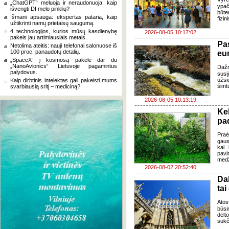
„ChatGPT“ meluoja ir neraudonuoja: kaip
ypač
išvengti DI melo pinklių?
būte
Išmani apsauga: ekspertas pataria, kaip
fizi
užtikrinti namų prietaisų saugumą.
4 technologijos, kurios mūsų kasdienybę
2026-08-05 10:17:02
pakeis jau artimiausiais metais.
Pa
Netolima ateitis: nauji telefonai salonuose iš
100 proc. panaudotų detalių.
eu
„SpaceX“ į kosmosą pakėlė dar du
„NanoAvionics“ Lietuvoje pagamintus
Daž
palydovus.
susi
užsi
Kaip dirbtinis intelektas gali pakeisti mums
šimt
svarbiausią sritį – mediciną?
2026-08-05 10:13:19
Ke
pad
Praė
gausų
kai 
pavi
medž
2026-08-02 20:52:40
Da
tai
Atos
būsi
dėlt
sukč