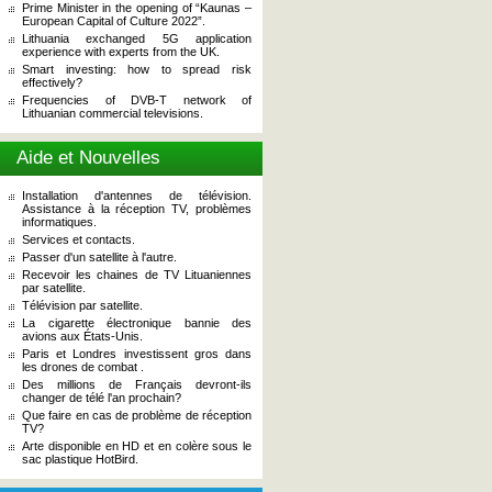
Prime Minister in the opening of “Kaunas –
European Capital of Culture 2022”.
Lithuania exchanged 5G application
experience with experts from the UK.
Smart investing: how to spread risk
effectively?
Frequencies of DVB-T network of
Lithuanian commercial televisions.
Aide et Nouvelles
Installation d'antennes de télévision.
Assistance à la réception TV, problèmes
informatiques.
Services et contacts.
Passer d'un satellite à l'autre.
Recevoir les chaines de TV Lituaniennes
par satellite.
Télévision par satellite.
La cigarette électronique bannie des
avions aux États-Unis.
Paris et Londres investissent gros dans
les drones de combat .
Des millions de Français devront-ils
changer de télé l'an prochain?
Que faire en cas de problème de réception
TV?
Arte disponible en HD et en colère sous le
sac plastique HotBird.