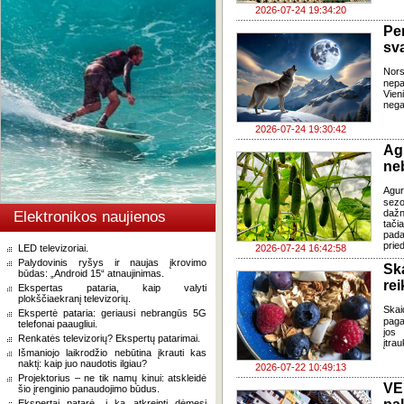
2026-07-24 19:34:20
Pe
sv
Nor
nepa
Vien
negal
2026-07-24 19:30:42
Ag
ne
Agur
sezo
dažn
Elektronikos naujienos
tači
pada
pried
LED televizoriai.
2026-07-24 16:42:58
Palydovinis ryšys ir naujas įkrovimo
Sk
būdas: „Android 15“ atnaujinimas.
re
Ekspertas pataria, kaip valyti
plokščiaekranį televizorių.
Skai
Ekspertė pataria: geriausi nebrangūs 5G
paga
telefonai paaugliui.
jos 
Renkatės televizorių? Ekspertų patarimai.
įtra
Išmaniojo laikrodžio nebūtina įkrauti kas
naktį: kaip juo naudotis ilgiau?
2026-07-22 10:49:13
Projektorius – ne tik namų kinui: atskleidė
VE
šio įrenginio panaudojimo būdus.
Ekspertai patarė, į ką atkreipti dėmesį