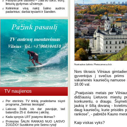
Paslydo prie baseino – žala 80 tūkst. eurų:
lietuvių gydymas užsienyje.
Kelininkai visą naktį šalino audros
padarinius: darbai tęsiami ir šiandien.
Nuotraukos šaltinis: Photocamera.click
Nors tikrasis Vilniaus gimtadien
gyventojus į svečius priims 
vakarienės kauniečių namuose i
18.00 val.
TV naujienos
„Praėjusiais metais per Vilniau
didžiausių Lietuvos miestų pr
Per eterinės TV tinklą pradedama siųsti
konkurentu, o draugu. Šiųmetin
programa „Seimas tiesiogiai“.
jaukią ir šiltą dovaną - kvieti
Laisvas žodis vis dar pavojuje, tad
daug kauniečių, kurie prisidės p
balandžio 25 d. išeikime į aikštę.
rankose", - pabrėžė Kauno meras
Kada spręsis LRT įstatymo likimas?
Protestas ŠALIN RANKAS NUO LAISVO
Kaip viskas vyks?
ŽODŽIO! Susitikime prie Seimo rytoj!