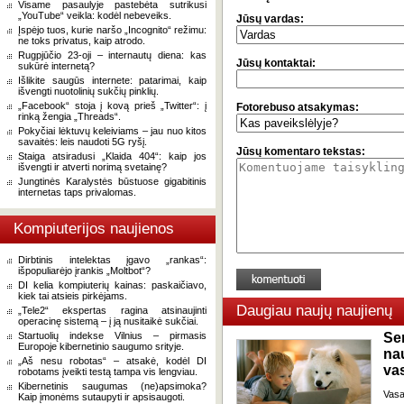
Visame pasaulyje pastebėta sutrikusi
„YouTube“ veikla: kodėl nebeveiks.
Jūsų vardas:
Įspėjo tuos, kurie naršo „Incognito“ režimu:
ne toks privatus, kaip atrodo.
Rugpjūčio 23-oji – internautų diena: kas
Jūsų kontaktai:
sukūrė internetą?
Išlikite saugūs internete: patarimai, kaip
išvengti nuotolinių sukčių pinklių.
„Facebook“ stoja į kovą prieš „Twitter“: į
Fotorebuso atsakymas:
rinką žengia „Threads“.
Pokyčiai lėktuvų keleiviams – jau nuo kitos
savaitės: leis naudoti 5G ryšį.
Jūsų komentaro tekstas:
Staiga atsiradusi „Klaida 404“: kaip jos
išvengti ir atverti norimą svetainę?
Jungtinės Karalystės būstuose gigabitinis
internetas taps privalomas.
Kompiuterijos naujienos
Dirbtinis intelektas įgavo „rankas“:
išpopuliarėjo įrankis „Moltbot“?
DI kelia kompiuterių kainas: paskaičiavo,
kiek tai atsieis pirkėjams.
Daugiau naujų naujienų
„Tele2“ ekspertas ragina atsinaujinti
operacinę sistemą – į ją nusitaikė sukčiai.
Startuolių indekse Vilnius – pirmasis
Se
Europoje kibernetinio saugumo srityje.
na
„Aš nesu robotas“ – atsakė, kodėl DI
va
robotams įveikti testą tampa vis lengviau.
Kibernetinis saugumas (ne)apsimoka?
Vasa
Kaip įmonėms sutaupyti ir apsisaugoti.