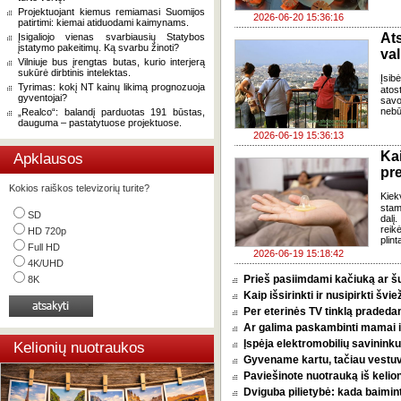
Projektuojant kiemus remiamasi Suomijos
2026-06-20 15:36:16
patirtimi: kiemai atiduodami kaimynams.
Ats
Įsigaliojo vienas svarbiausių Statybos
įstatymo pakeitimų. Ką svarbu žinoti?
val
Vilniuje bus įrengtas butas, kurio interjerą
sukūrė dirbtinis intelektas.
Įsib
Tyrimas: kokį NT kainų likimą prognozuoja
atos
gyventojai?
savo
nebū
„Realco“: balandį parduotas 191 būstas,
dauguma – pastatytuose projektuose.
2026-06-19 15:36:13
Ka
Apklausos
pr
Kokios raiškos televizorių turite?
Kiek
stam
SD
dalį
reik
HD 720p
plint
Full HD
2026-06-19 15:18:42
4K/UHD
Prieš pasiimdami kačiuką ar šuni
8K
Kaip išsirinkti ir nusipirkti šv
Per eterinės TV tinklą pradeda
Ar galima paskambinti mamai i
Įspėja elektromobilių savininkus
Kelionių nuotraukos
Gyvename kartu, tačiau vestu
Paviešinote nuotrauką iš kelio
Dviguba pilietybė: kada baimint