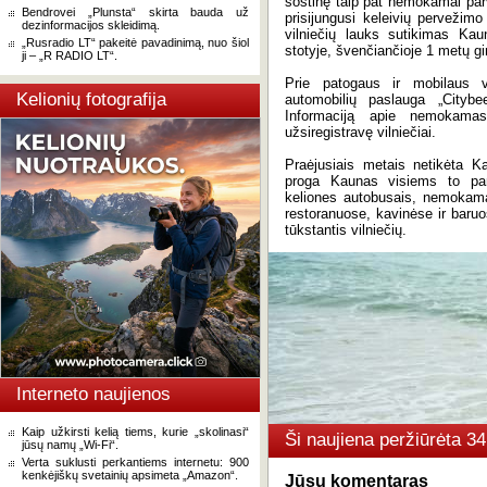
sostinę taip pat nemokamai parv
Bendrovei „Plunsta“ skirta bauda už
prisijungusi keleivių pervežim
dezinformacijos skleidimą.
vilniečių lauks sutikimas Ka
„Rusradio LT“ pakeitė pavadinimą, nuo šiol
stotyje, švenčiančioje 1 metų gi
ji – „R RADIO LT“.
Prie patogaus ir mobilaus vi
Kelionių fotografija
automobilių paslauga „Citybe
Informaciją apie nemokamas
užsiregistravę vilniečiai.
Praėjusiais metais netikėta K
proga Kaunas visiems to pa
keliones autobusais, nemokama
restoranuose, kavinėse ir baru
tūkstantis vilniečių.
Interneto naujienos
Kaip užkirsti kelią tiems, kurie „skolinasi“
Ši naujiena peržiūrėta 3
jūsų namų „Wi-Fi“.
Verta suklusti perkantiems internetu: 900
kenkėjiškų svetainių apsimeta „Amazon“.
Jūsų komentaras