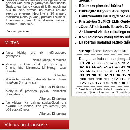
atvejis?
apie tai kaip pilnai jo galimybes išnaudosite.
Būsimam pirmokui būtina?
Šaldytuvas, kurio vidaus tūrio išnaudojimas
bus tik 20% erdvės, be reikalo naudos
Planuojate aktyvias atostogas? 
elektros energiją. Nepirkite ir 10 amperų
Elektromobiliams įsigyti per 4
maitinimo bloko, jei Jūsų prietaisui reikia tik
1 ampero srovės. Optimaliausia prietaiso
Pristatytas 3 „MICHELIN Guide 
apkrova - nuo 70%.
„OpenAI“ dirbantis lietuvis: D
Daugiau patarimų
Ar Lietuvai vis dar reikalinga 
Kokių elektros kainų tikėtis bi
Mintys
Ekspertas pagaliau padėjo tašką
Šio sąrašo naujienos detaliau
Nėra klaidų, yra tik neišnaudotos
galimybės.
Daugiau ankstesnių naujienų:
Erichas Marija Remarkas
19
20
21
22
23
24
25
26
2
Vienaip ar kitaip vesk: jei gausi gerą
42
43
44
45
46
47
48
49
5
žmoną, būsi laimingas, jei blogą - tapsi
65
66
67
68
69
70
71
72
7
filosofu.
88
89
90
91
92
93
94
95
9
Sokratas
108
109
110
111
112
113
1
Prievarta visada patraukli tiems, kurie
pasižymi žema morale.
125
126
127
128
129
130
1
Albertas Einšteinas
* Skelbiamos įvairių šaltinių naujienos,
Mokykis iš praeities, gyvenk dabartimi,
www.tvnaujienos.lt nuomone. Neatsakom
tikėk ateitimi.
Albertas Einšteinas
Ne viskas, ką galima suskaičiuoti, yra
svarbu. Ne viskas, kas yra svarbu, gali
būti suskaičiuota.
Albertas Einšteinas
Vilnius nuotraukose