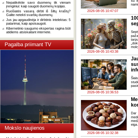
su e
Nepatikėkite savo duomenų tik vienam
nami
įrenginiui: kaip saugoti duomenų kopijas.
2026-08-05 10:47:07
Ruošiatės vasarą dirbti iš šiltų kraštų?
Galite netekti svarbių duomenų.
100
Jus jau apgaudinėja ir dirbtinis intelektas: 5
se
patarimai, kaip apsisaugoti.
Kibernetinio saugumo ekspertas ragina būti
Sept
atidiems atsiskaitant internete.
paža
tarp
„dok
Pagalba priimant TV
moky
2026-08-05 10:43:38
J
su
in
Šia
stud
pasi
2026-08-05 10:36:53
Me
ko
Dar 
med
med
eiga
Mokslo naujienos
2026-08-05 10:32:38