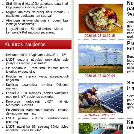
Nu
Slidinėjimo tinklaraščio autoriaus patarimai,
kaip planuoti kelionę į kalnus.
pa
Rygoje lankėtės tik praėjusiais metais? 8
šv
naujienos paskatins ten sugrįžti.
Atostogas lietuviai planuoja ir rudenį: kas
Žem
lemia jų pasirinkimą?
gyve
Į gražiausias Skandinavijos vietas –
užte
kemperiu? Keli naudingi patarimai.
kasd
2026-06-26 10:10:15
prak
Pr
Kultūros naujienos
ke
Šviesos meistrui Algimantui Jovaišai – 75!
Ben
LNDT sezoną užbaigs spektakliu apie
hidr
jaunystės maniją „Geismas“.
ketv
elek
Šis spektaklis – tam tikra Lietuvos teatro
paru
istorijos ekspozicija.
2026-06-26 10:00:04
Populizmas stiprėja visur, atsipalaiduoti
negalima.
Se
Kultūros asamblėja skelbia švietimo
ir 
mėnesį.
Lapkričio 21 d. mitingas „Kokios valstybės
Sei
mes norime?“ suvienys sektorius.
pake
Konkursą vadovauti LNDT laimėjo
mode
Martynas Budraitis.
grei
Po Andriaus Mamontovo kalbos - keistas
dėkingumo jausmas.
2026-06-26 09:55:27
LNDT palaiko kultūros bendruomenės
Ka
protestą.
LNDT pasitinka 86 sezoną šūkiu „Mes
med
negalime vienas be kito“.