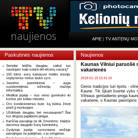
APIE
|
TV ANTENŲ MO
Paskutinės naujienos
Naujienos
Kaunas Vilniui paruošė 
Seneliai leidžia daugiau, vaikai tuo
vakarienės
naudojasi: kaip sutarti dėl ekranų vasarą?
100 tūkst. eurų kainavusi meilės istorija:
septynerius metus laukė vyro.
2018-01-19 15:41:10
Jaunimo pasirinkimai – auga
Geros tradicijos turi tęstis - vi
susidomėjimas inžinerija, mažėja
informatika.
Kaune. Tik šįkart šventė vyks 
Medikai įspėja – nuo vieno guminuko iki
Vilniaus gimtadienio proga kauni
komos per kelias minutes.
vakariene, o Kaunas pasirūpins
Oro kondicionierius bute: ką būtina žinoti
prieš jį montuojant.
Uždirbate daugiau, bet nesutaupote? Štai
kur dingsta papildomi pinigai.
Karščiai pavojingi ne tik žmonėms: klaidos
daromos daugelio šunų šeimininkų.
Gydytoja įspėja: vyresniame amžiuje
pavojingas ne judėjimas, o jo vengimas.