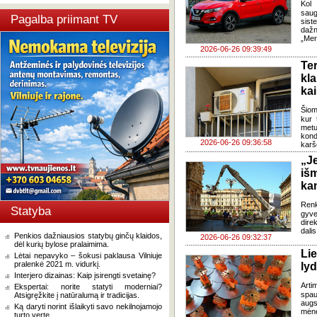
Kol 
saug
Pagalba priimant TV
sis
dažn
„Mer
2026-06-26 09:39:49
Te
kl
kai
Šiom
kur 
metu
kond
2026-06-26 09:36:58
karš
„J
iš
ka
Renk
Statyba
gyv
dire
dali
Penkios dažniausios statybų ginčų klaidos,
2026-06-26 09:32:37
dėl kurių bylose pralaimima.
Li
Lėtai nepavyko – šokusi paklausa Vilniuje
pralenkė 2021 m. vidurkį.
lyd
Interjero dizainas: Kaip įsirengti svetainę?
Arti
Ekspertai: norite statyti moderniai?
spau
Atsigręžkite į natūralumą ir tradicijas.
augs
Ką daryti norint išlaikyti savo nekilnojamojo
mėne
turto vertę.