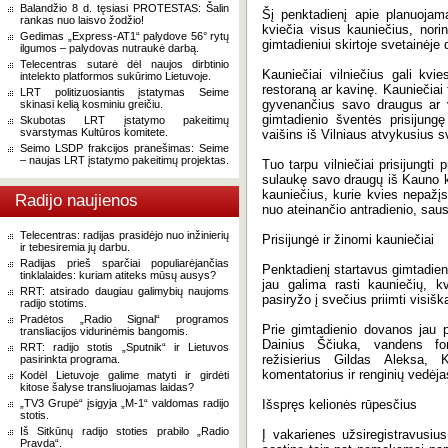
Balandžio 8 d. tęsiasi PROTESTAS: Šalin
Šį penktadienį apie planuoja
rankas nuo laisvo žodžio!
kviečia visus kauniečius, norin
Gedimas „Express-AT1“ palydove 56° rytų
gimtadieniui skirtoje svetainėje
ilgumos – palydovas nutraukė darbą.
Telecentras sutarė dėl naujos dirbtinio
Kauniečiai vilniečius gali kvi
intelekto platformos sukūrimo Lietuvoje.
restoraną ar kavinę. Kauniečiai t
LRT politizuosiantis įstatymas Seime
gyvenančius savo draugus ar v
skinasi kelią kosminiu greičiu.
gimtadienio šventės prisijungę
Skubotas LRT įstatymo pakeitimų
svarstymas Kultūros komitete.
vaišins iš Vilniaus atvykusius s
Seimo LSDP frakcijos pranešimas: Seime
– naujas LRT įstatymo pakeitimų projektas.
Tuo tarpu vilniečiai prisijungti
sulaukę savo draugų iš Kauno k
kauniečius, kurie kvies nepažįs
Radijo naujienos
nuo ateinančio antradienio, saus
Telecentras: radijas prasidėjo nuo inžinierių
Prisijungė ir žinomi kauniečiai
ir tebesiremia jų darbu.
Radijas prieš sparčiai populiarėjančias
Penktadienį startavus gimtadieni
tinklalaides: kuriam atiteks mūsų ausys?
jau galima rasti kauniečių, k
RRT: atsirado daugiau galimybių naujoms
pasiryžo į svečius priimti visiš
radijo stotims.
Pradėtos „Radio Signal“ programos
Prie gimtadienio dovanos jau p
transliacijos vidurinėmis bangomis.
Dainius Ščiuka, vandens for
RRT: radijo stotis „Sputnik“ ir Lietuvos
režisierius Gildas Aleksa, 
pasirinkta programa.
komentatorius ir renginių vedėjas
Kodėl Lietuvoje galime matyti ir girdėti
kitose šalyse transliuojamas laidas?
„TV3 Grupė“ įsigyja „M-1“ valdomas radijo
Išspręs kelionės rūpesčius
stotis.
Iš Sitkūnų radijo stoties prabilo „Radio
Į vakarienes užsiregistravusiu
Pravda“.