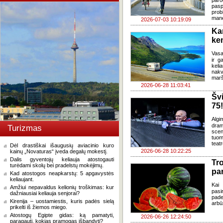
paro
pasp
prob
mane
2026-07-03 10:19:09
Ka
ke
Vasa
ir g
keli
nakv
marš
2026-06-28 11:03:41
Šv
75!
Algi
dram
Turizmas
sce
tuom
teat
Dėl drastiškai išaugusių aviacinio kuro
2026-06-28 10:22:25
kainų „Novaturas“ įveda degalų mokestį.
Dalis gyventojų keliauja atostogauti
Tr
turėdami skolų bei pradelstų mokėjimų.
pa
Kad atostogos neapkarstų: 5 apgavystės
keliaujant.
Kai 
Amžiui nepavaldus kelionių troškimas: kur
pasi
dažniausiai keliauja senjorai?
pade
Kirenija – uostamiestis, kuris padės sielą
arbū
prikelti iš žiemos miego.
Atostogų Egipte gidas: ką pamatyti,
2026-06-26 12:24:50
paragauti, kokias pramogas išbandyti?