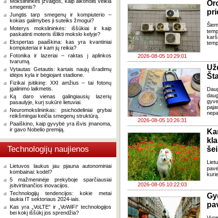
Mokslininkės įžvalgos, kaip alkoholis veikia
Oro
smegenis?
pri
Jungtis tarp smegenų ir kompiuterio –
kokias galimybes ji suteiks žmogui?
Šiem
Moterys mokslininkės: iššūkiai ir kaip
temp
paskatinti moteris išlikti mokslo kelyje?
karš
Ekspertas paaiškina: kas yra kvantiniai
temp
kompiuteriai ir kam jų reikia?
Fotonika ir lazeriai – raktas į aplinkos
2026-08-05 10:29:01
tvarumą.
Už
Vytautas Getautis: kartais naujų išradimų
idėjos kyla ir bėgiojant stadione.
Šta
Fizikai įsitikinę: XXI amžius – tai fotonų
įgalinimo laikmetis.
Dau
daug
Ką daro vienas galingiausių lazerių
gyve
pasaulyje, kurį sukūrė lietuviai.
paja
Neuromokslininkas: psichodeliniai grybai
nepa
reikšmingai keičia smegenų struktūrą.
2026-08-05 10:26:31
Paaiškino, kaip gyvybė yra išvis įmanoma,
ir gavo Nobelio premiją.
Ka
kl
Technologijų naujienos
še
Liet
Lietuvos laukus jau pjauna autonominiai
pavė
kombainai: kodėl?
kuri
5 mažmeninėje prekyboje sparčiausiai
2026-08-05 10:22:03
įsitvirtinančios inovacijos.
Technologijų tendencijos: kokie metai
Gy
laukia IT sektoriaus 2024-iais.
pa
Kas yra „VoLTE“ ir „VoWiFi“ technologijos
bei kokį iššūkį jos sprendžia?
Vyre