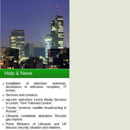
Help & News
Installation of television antennas.
Assistance in television reception, IT
issues.
Services and contacts.
aql.com welcomes Levira Media Services
to Leeds: 'Tere Tulemast Levira!'.
Tricolor “protects satellite broadcasting in
Russia”.
Lithuania completely abandons Russian
gas imports.
Prime Ministers of Lithuania and UK
discuss security situation and relations.