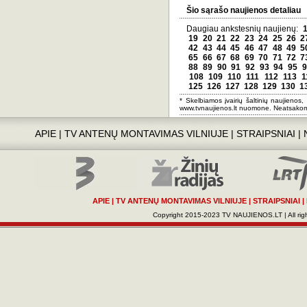
Šio sąrašo naujienos detaliau
Daugiau ankstesnių naujienų:
19
20
21
22
23
24
25
26
2
42
43
44
45
46
47
48
49
5
65
66
67
68
69
70
71
72
7
88
89
90
91
92
93
94
95
9
108
109
110
111
112
113
1
125
126
127
128
129
130
1
* Skelbiamos įvairių šaltinių naujienos,
www.tvnaujienos.lt nuomone. Neatsakom
APIE
|
TV ANTENŲ MONTAVIMAS VILNIUJE
|
STRAIPSNIAI
|
APIE
|
TV ANTENŲ MONTAVIMAS VILNIUJE
|
STRAIPSNIAI
|
Copyright 2015-2023 TV NAUJIENOS.LT | All righ