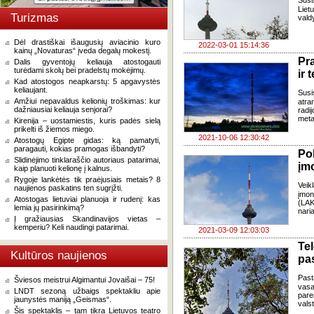
Susi
Lietu
Turizmas
valdy
Dėl drastiškai išaugusių aviacinio kuro
2022-03-01 15:14:36
kainų „Novaturas“ įveda degalų mokestį.
Pr
Dalis gyventojų keliauja atostogauti
turėdami skolų bei pradelstų mokėjimų.
ir 
Kad atostogos neapkarstų: 5 apgavystės
keliaujant.
Susi
Amžiui nepavaldus kelionių troškimas: kur
atra
dažniausiai keliauja senjorai?
radi
met
Kirenija – uostamiestis, kuris padės sielą
prikelti iš žiemos miego.
2021-10-06 12:30:42
Atostogų Egipte gidas: ką pamatyti,
paragauti, kokias pramogas išbandyti?
Po
Slidinėjimo tinklaraščio autoriaus patarimai,
įm
kaip planuoti kelionę į kalnus.
Rygoje lankėtės tik praėjusiais metais? 8
Veik
naujienos paskatins ten sugrįžti.
įmon
Atostogas lietuviai planuoja ir rudenį: kas
(LAK
lemia jų pasirinkimą?
naria
Į gražiausias Skandinavijos vietas –
kemperiu? Keli naudingi patarimai.
2021-03-09 12:03:03
Te
Kultūros naujienos
pa
Past
Šviesos meistrui Algimantui Jovaišai – 75!
vasa
LNDT sezoną užbaigs spektakliu apie
par
jaunystės maniją „Geismas“.
valst
Šis spektaklis – tam tikra Lietuvos teatro