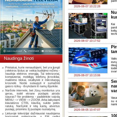
part
2026-08-07 10:22:28
Nu
kur
Kai
pard
keli
tech
2026-08-07 10:17:52
Pi
ta
Naudinga žinoti
Vaik
eurų
daug
Prietaisai, kurie nenaudojami, bet yra įjungti
todė
į elektros lizdus ar veikia budėjimo režimu -
svar
naudoja elektros energiją. Tai televizoriai,
2026-08-07 10:13:06
kompiuteriai, mobiliųjų telefonų įkrovikliai,
maitinimo blokai, skalbyklė ir mikrobangų
Se
krosnelė. Norite sutaupyti ir sumažinti
na
gaisro riziką - išvykdami iš namų išjunkite.
va
Naršote internete, bet Jūsų monitorius yra
geras, todėl ekrane puslapis atrodo
siauras? Ne problema - padidinkite vaizdą
Vasa
MENU --> VIEW --> ZOOM. Arba laikydami
su e
klaviatūros CTRL klavišą, sukite pelės
nami
ratuką. Naršyklė ir kitą kartą, atvertus
puslapį, prisimins šį puslapio nustatymą.
2026-08-05 10:47:07
Lietuvoje televizijai dažniausiai naudojama
100
horizontali poliarizacija, o FM radijui