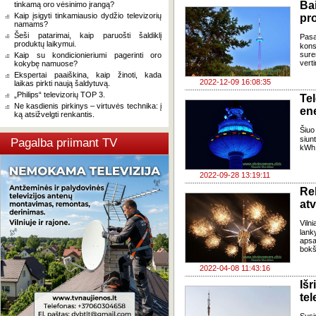
Ba
tinkamą oro vėsinimo įrangą?
Kaip įsigyti tinkamiausio dydžio televizorių
pr
namams?
Šeši patarimai, kaip paruošti šaldiklį
Pasa
produktų laikymui.
kon
sure
Kaip su kondicionieriumi pagerinti oro
vert
kokybę namuose?
Ekspertai paaiškina, kaip žinoti, kada
2022-12-09 16:08:35
laikas pirkti naują šaldytuvą.
„Philips“ televizorių TOP 3.
Te
Ne kasdienis pirkinys – virtuvės technika: į
ene
ką atsižvelgti renkantis.
Šiuo
siun
Pagalba priimant TV
kWh 
2022-09-28 13:19:11
Re
atv
Vil
lank
apsa
bokš
2022-04-08 11:43:16
Iš
tel