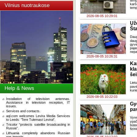
temp
karš
Vilnius nuotraukose
temp
2026-08-05 10:29:01
Už
Šta
Dau
daug
gyve
paja
nepa
2026-08-05 10:26:31
Ka
kl
še
Liet
pavė
Help & News
kuri
2026-08-05 10:22:03
Installation of television antennas.
Assistance in television reception, IT
Gy
issues.
pa
Services and contacts.
aql.com welcomes Levira Media Services
Vyre
to Leeds: 'Tere Tulemast Levira!'.
ypač
Tricolor “protects satellite broadcasting in
būte
Russia”.
fizi
Lithuania completely abandons Russian
gas imports.