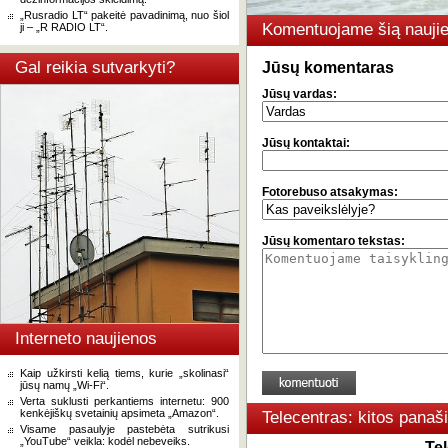
„Rusradio LT“ pakeitė pavadinimą, nuo šiol
Komentuojame šią naujie
ji – „R RADIO LT“.
Gal reikia sutvarkyti?
Jūsų komentaras
Jūsų vardas:
Jūsų kontaktai:
Fotorebuso atsakymas:
Jūsų komentaro tekstas:
Interneto naujienos
Kaip užkirsti kelią tiems, kurie „skolinasi“
jūsų namų „Wi-Fi“.
Verta suklusti perkantiems internetu: 900
kenkėjiškų svetainių apsimeta „Amazon“.
Telecentras: kitos panaš
Visame pasaulyje pastebėta sutrikusi
„YouTube“ veikla: kodėl nebeveiks.
Te