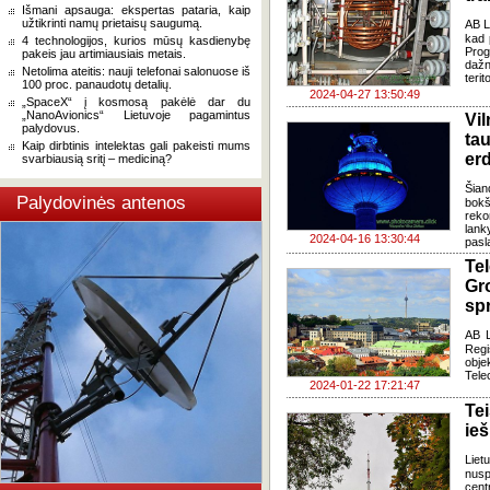
Išmani apsauga: ekspertas pataria, kaip
užtikrinti namų prietaisų saugumą.
AB L
kad 
4 technologijos, kurios mūsų kasdienybę
Prog
pakeis jau artimiausiais metais.
dažn
Netolima ateitis: nauji telefonai salonuose iš
terit
100 proc. panaudotų detalių.
2024-04-27 13:50:49
„SpaceX“ į kosmosą pakėlė dar du
„NanoAvionics“ Lietuvoje pagamintus
Vi
palydovus.
ta
Kaip dirbtinis intelektas gali pakeisti mums
er
svarbiausią sritį – mediciną?
Šian
Palydovinės antenos
bokš
rek
lank
2024-04-16 13:30:44
pasl
Te
Gr
sp
AB L
Reg
obje
Tele
2024-01-22 17:21:47
Te
ieš
Liet
nusp
cent