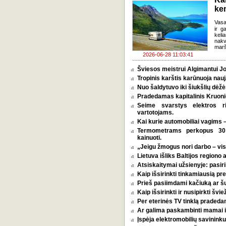
ke
Vasa
ir g
keli
nakv
marš
2026-06-28 11:03:41
Šviesos meistrui Algimantui Jo
Tropinis karštis karūnuoja nauj
Nuo šaldytuvo iki šiukšlių dėž
Pradedamas kapitalinis Kruoni
Seime svarstys elektros r
vartotojams.
Kai kurie automobiliai vagims –
Termometrams perkopus 30 l
kainuoti.
„Jeigu žmogus nori darbo – vi
Lietuva išliks Baltijos regiono 
Atsiskaitymai užsienyje: pasirin
Kaip išsirinkti tinkamiausią p
Prieš pasiimdami kačiuką ar šuni
Kaip išsirinkti ir nusipirkti šv
Per eterinės TV tinklą pradeda
Ar galima paskambinti mamai i
Įspėja elektromobilių savininkus