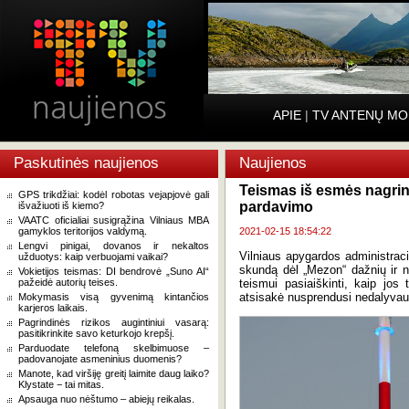
APIE
|
TV ANTENŲ MO
Paskutinės naujienos
Naujienos
Teismas iš esmės nagri
GPS trikdžiai: kodėl robotas vejapjovė gali
pardavimo
išvažiuoti iš kiemo?
VAATC oficialiai susigrąžina Vilniaus MBA
gamyklos teritorijos valdymą.
2021-02-15 18:54:22
Lengvi pinigai, dovanos ir nekaltos
Vilniaus apygardos administracin
užduotys: kaip verbuojami vaikai?
skundą dėl „Mezon“ dažnių ir na
Vokietijos teismas: DI bendrovė „Suno AI“
pažeidė autorių teises.
teismui pasiaiškinti, kaip jos 
atsisakė nusprendusi nedalyvau
Mokymasis visą gyvenimą kintančios
karjeros laikais.
Pagrindinės rizikos augintiniui vasarą:
pasitikrinkite savo keturkojo krepšį.
Parduodate telefoną skelbimuose –
padovanojate asmeninius duomenis?
Manote, kad viršiję greitį laimite daug laiko?
Klystate − tai mitas.
Apsauga nuo nėštumo – abiejų reikalas.