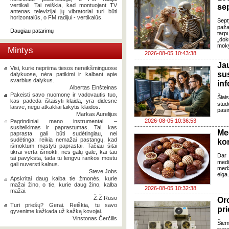
vertikali. Tai reiškia, kad montuojant TV
se
antenas televizijai jų vibratoriai turi būti
horizontalūs, o FM radijui - vertikalūs.
Sept
paža
Daugiau patarimų
tarp
„dok
moky
Mintys
2026-08-05 10:43:38
J
Visi, kurie nepriima tiesos nereikšminguose
su
dalykuose, nėra patikimi ir kalbant apie
svarbius dalykus.
in
Albertas Einšteinas
Pakeisti savo nuomonę ir vadovautis tuo,
Šia
kas padeda ištaisyti klaidą, yra didesnė
stud
laisvė, negu atkakliai laikytis klaidos.
pasi
Markas Aurelijus
2026-08-05 10:36:53
Pagrindiniai mano instrumentai –
susitelkimas ir paprastumas. Tai, kas
Me
paprasta gali būti sudėtingiau, nei
sudėtinga: reikia nemažai pastangų, kad
ko
išmoktum mąstyti paprastai. Tačiau šitai
tikrai verta išmokti, nes galų gale, kai tau
Dar 
tai pavyksta, tada tu lengvu rankos mostu
med
gali nuversti kalnus.
med
Steve Jobs
eiga
Apskritai daug kalba tie žmonės, kurie
mažai žino, o tie, kurie daug žino, kalba
2026-08-05 10:32:38
mažai.
Ž.Ž.Ruso
Oro
Turi priešų? Gerai. Reiškia, tu savo
pri
gyvenime kažkada už kažką kovojai.
Vinstonas Čerčilis
Šiem