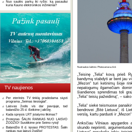
Nuo saulės parkų iki ryšio: ką pasauliui
kuria Kauno elektronikos inžinieriai?
Nuotraukos šaltinis: Photocamera.click
„Teisinę „Telia“ kovą prieš 
bandymą stabdyti ar bent jau vilk
„Mezon“ turi ketinimų šioje rink
TV naujienos
nepatogumų ilgamečiam dominuo
šiandienos sprendimas toli gra
„Telia“ teisių pažeidimą“, – sa
Per eterinės TV tinklą pradedama siųsti
programa „Seimas tiesiogiai“.
„Telia“ siekė teismuose panaiki
Laisvas žodis vis dar pavojuje, tad
bendrovei „Bitė Lietuva“, iš Lie
balandžio 25 d. išeikime į aikštę.
verslą, kartu parduoti ir „Mezon“
Kada spręsis LRT įstatymo likimas?
Protestas ŠALIN RANKAS NUO LAISVO
ŽODŽIO! Susitikime prie Seimo rytoj!
Anksčiau Vilniaus apygardos 
skundo nepriimti, argumentuo
Balandžio 8 d. tęsiasi PROTESTAS: Šalin
rankas nuo laisvo žodžio!
Lietuva“ nesukelia jokių teisin