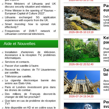
2026-08-05 10:17:02
Prime Ministers of Lithuania and UK
Pa
discuss security situation and relations.
eu
Prime Minister in the opening of “Kaunas –
European Capital of Culture 2022”.
Daž
Lithuania exchanged 5G application
susi
experience with experts from the UK.
užsi
Smart investing: how to spread risk
šimt
effectively?
Frequencies of DVB-T network of
2026-08-05 10:13:19
Lithuanian commercial televisions.
Ke
pad
Aide et Nouvelles
Praė
gausų
Installation d'antennes de télévision.
kai 
Assistance à la réception TV, problèmes
pavi
informatiques.
medž
Services et contacts.
2026-08-02 20:52:40
Passer d'un satellite à l'autre.
Da
Recevoir les chaines de TV Lituaniennes
par satellite.
tai
Télévision par satellite.
La cigarette électronique bannie des
Atos
avions aux États-Unis.
būsi
dėlt
Paris et Londres investissent gros dans
sukč
les drones de combat .
Des millions de Français devront-ils
2026-07-24 19:34:20
changer de télé l'an prochain?
Que faire en cas de problème de réception
Pe
TV?
sv
Arte disponible en HD et en colère sous le