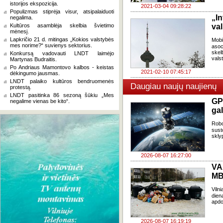
istorijos ekspozicija.
2021-03-04 09:28:22
Populizmas stiprėja visur, atsipalaiduoti
„I
negalima.
Kultūros asamblėja skelbia švietimo
val
mėnesį.
Lapkričio 21 d. mitingas „Kokios valstybės
Mobi
mes norime?“ suvienys sektorius.
asoc
skel
Konkursą vadovauti LNDT laimėjo
valst
Martynas Budraitis.
Po Andriaus Mamontovo kalbos - keistas
2021-02-10 07:45:17
dėkingumo jausmas.
LNDT palaiko kultūros bendruomenės
Daugiau naujų naujienų
protestą.
LNDT pasitinka 86 sezoną šūkiu „Mes
GP
negalime vienas be kito“.
gal
Robo
sust
skly
2026-08-07 16:27:00
VA
MB
Viln
dien
apdo
2026-08-07 16:19:19