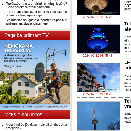
Seim
Ruošiatės vasarą dirbti iš šiltų kraštų?
RRT 
Galite netekti svarbių duomenų.
pagr
Jus jau apgaudinėja ir dirbtinis intelektas: 5
patarimai, kaip apsisaugoti.
2024-07-25 21:26:28
Kibernetinio saugumo ekspertas ragina būti
Te
atidiems atsiskaitant internete.
at
Pagalba priimant TV
Nors
visų
nepa
metų
viena
2024-07-12 08:45:45
LR
inf
Nors
Liet
pasl
teis
Tele
2024-07-03 21:38:28
Te
yra
Mokslo naujienos
Kome
neva
vado
Mokslininkės įžvalgos, kaip alkoholis veikia
smegenis?