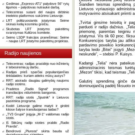
Gedimas „Express-AT1“ palydove 56° rytų
Šiandien teismas sprendimą pak
ilgumos – palydovas nutraukė darbą.
Lietuvos vyriausiojo administ
Telecentras sutarė dėl naujos dirbtinio
motyvavimo atsisakant priimti 
intelekto platformos sukūrimo Lietuvoje.
LRT politizuosiantis įstatymas Seime
„Tvirtai ginsime teisėtą ir 
skinasi kelią kosminiu greičiu.
parduoti ir radijo dažnius. „Te
Skubotas LRT įstatymo pakeitimų
priemonę, paremtas teiginiu 
svarstymas Kultūros komitete.
įstatymui. Vis tik 60 proc. fiksuo
Seimo LSDP frakcijos pranešimas: Seime
Konkurencijos taryba jau atliko
– naujas LRT įstatymo pakeitimų projektas.
pardavimo poveikio konkurencij
taryba leido „Bitei“ įsigyti „Me
Radijo naujienos
neskundė“, – stebisi P. Kuisys.
Kadangi „Telia“ nėra pateikus
Telecentras: radijas prasidėjo nuo inžinierių
ir tebesiremia jų darbu.
administracinis teismas turė
„Mezon“ tikisi, kad teismas „Te
Radijas prieš sparčiai populiarėjančias
tinklalaides: kuriam atiteks mūsų ausys?
RRT: atsirado daugiau galimybių naujoms
Galutinį sprendimą ginče da
radijo stotims.
dominuojančią padėtį fiksuoto in
Pradėtos „Radio Signal“ programos
transliacijos vidurinėmis bangomis.
RRT: radijo stotis „Sputnik“ ir Lietuvos
pasirinkta programa.
Kodėl Lietuvoje galime matyti ir girdėti
kitose šalyse transliuojamas laidas?
„TV3 Grupė“ įsigyja „M-1“ valdomas radijo
stotis.
Iš Sitkūnų radijo stoties prabilo „Radio
Pravda“.
Bendrovei „Plunsta“ skirta bauda už
dezinformacijos skleidimą.