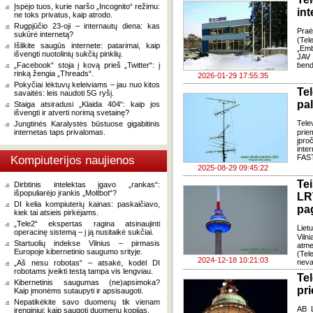
Įspėjo tuos, kurie naršo „Incognito“ režimu:
in
ne toks privatus, kaip atrodo.
Rugpjūčio 23-oji – internautų diena: kas
Praė
sukūrė internetą?
(Tel
Išlikite saugūs internete: patarimai, kaip
„Emb
išvengti nuotolinių sukčių pinklių.
JAV 
„Facebook“ stoja į kovą prieš „Twitter“: į
bend
rinką žengia „Threads“.
2026-01-29 17:55:35
Pokyčiai lėktuvų keleiviams – jau nuo kitos
Te
savaitės: leis naudoti 5G ryšį.
pa
Staiga atsiradusi „Klaida 404“: kaip jos
išvengti ir atverti norimą svetainę?
Tele
Jungtinės Karalystės būstuose gigabitinis
internetas taps privalomas.
prie
įpro
inte
FAST
Kompiuterijos naujienos
2025-08-29 09:45:22
Te
Dirbtinis intelektas įgavo „rankas“:
išpopuliarėjo įrankis „Moltbot“?
L
DI kelia kompiuterių kainas: paskaičiavo,
pa
kiek tai atsieis pirkėjams.
„Tele2“ ekspertas ragina atsinaujinti
Liet
operacinę sistemą – į ją nusitaikė sukčiai.
Viln
Startuolių indekse Vilnius – pirmasis
atme
Europoje kibernetinio saugumo srityje.
(Tel
2024-12-18 10:21:03
neva
„Aš nesu robotas“ – atsakė, kodėl DI
robotams įveikti testą tampa vis lengviau.
Te
Kibernetinis saugumas (ne)apsimoka?
pr
Kaip įmonėms sutaupyti ir apsisaugoti.
Nepatikėkite savo duomenų tik vienam
AB L
įrenginiui: kaip saugoti duomenų kopijas.