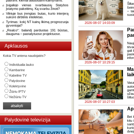
patirtimi: kiemai atiduodami kaimynams.
Šilta
Įsigaliojo vienas svarbiausių Statybos
šeim
įstatymo pakeitimų. Ką svarbu žinoti?
– ta
Vilniuje bus įrengtas butas, kurio interjerą
susi
sukūrė dirbtinis intelektas.
Tyrimas: kokį NT kainų likimą prognozuoja
2026-08-07 14:03:09
gyventojai?
Pa
„Realco“: balandį parduotas 191 būstas,
dauguma – pastatytuose projektuose.
pa
Nauj
Apklausos
tėva
gali
pask
Kokia TV antena naudojatės?
infor
2026-08-07 10:29:15
Individualia lauko
Ma
Kambarine
lai
Kabeline TV
Palydovine
Vasa
Kolektyvine
auto
gamt
Žiūriu IPTV
užau
Nežiūriu TV
šiltu
2026-08-07 10:27:03
Ap
Bet k
Palydovinė televizija
kitu 
sant
kuri
dvi