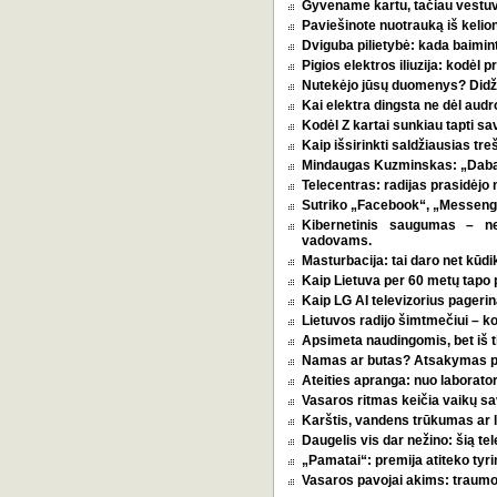
Gyvename kartu, tačiau vestu
Paviešinote nuotrauką iš kelio
Dviguba pilietybė: kada baimint
Pigios elektros iliuzija: kodėl
Nutekėjo jūsų duomenys? Didžia
Kai elektra dingsta ne dėl audro
Kodėl Z kartai sunkiau tapti s
Kaip išsirinkti saldžiausias tr
Mindaugas Kuzminskas: „Dabar 
Telecentras: radijas prasidėjo n
Sutriko „Facebook“, „Messenge
Kibernetinis saugumas – n
vadovams.
Masturbacija: tai daro net kūdik
Kaip Lietuva per 60 metų tapo p
Kaip LG AI televizorius pagerina
Lietuvos radijo šimtmečiui – k
Apsimeta naudingomis, bet iš t
Namas ar butas? Atsakymas pri
Ateities apranga: nuo laborator
Vasaros ritmas keičia vaikų sa
Karštis, vandens trūkumas ar l
Daugelis vis dar nežino: šią tel
„Pamatai“: premija atiteko tyri
Vasaros pavojai akims: traumos