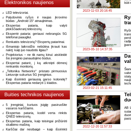
Elektronikos naujienos
būti
2023-11-03 20:16:45
LED televizoriai.
Ry
Palydovinis ryšys ir naujas įkrovimo
būdas: „Android 15“ atnaujinimas.
tra
Ekspertas pataria, kaip valyti
plokščiaekranį televizorių.
Ryš
Ekspertė pataria: geriausi nebrangūs 5G
tran
telefonai paaugliui.
perd
radi
Renkatės televizorių? Ekspertų patarimai.
įpar
Išmaniojo laikrodžio nebūtina įkrauti kas
2023-05-10 14:37:35
naktį: kaip juo naudotis ilgiau?
Projektorius – ne tik namų kinui: atskleidė
Da
šio įrenginio panaudojimo būdus.
va
Ekspertai patarė, į ką atkreipti dėmesį
renkantis monitorių.
Šian
„Teltonika Networks“ pristato pirmuosius
val
Lietuvoje sukurtus 5G įrenginius.
stat
Kaip išsirinkti geriausią garso kolonėlę?
nau
Ekspertas pataria nedaryti 1 klaidos.
tech
2023-02-21 15:11:45
Buities technikos naujienos
Te
du
5 įrenginiai, kuriuos įsigiję pasiruošite
AB L
vasaros karščiams.
suta
Ekspertas pataria, kodėl verta rinktis
duom
QNED televizorių.
past
Ekspertas pataria, kaip teisingai prižiūrėti
skalbimo mašiną.
2022-12-20 11:57:33
Karščiai dar nesibaigė – kaip išsirinkti