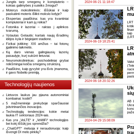
Jungtis tarp smegenų ir kompiuterio –
2024-06-21 11:18:47
kokias galimybes ji suteiks žmogui?
LR
Moterys mokslininkės: iššūkiai ir kaip
mu
paskatinti moteris išlikti mokslo kelyje?
Ekspertas paaiškina: kas yra kvantiniai
kompiuteriai ir kam jų reikia?
LRT 
krit
Fotonika ir lazeriai – raktas į aplinkos
fina
tvarumą.
taip
Vytautas Getautis: kartais naujų išradimų
(LRT
idėjos kyla ir bėgiojant stadione.
2024-06-19 18:25:41
Fizikai įsitikinę: XXI amžius – tai fotonų
įgalinimo laikmetis.
LR
Ką daro vienas galingiausių lazerių
atm
pasaulyje, kurį sukūrė lietuviai.
Neuromokslininkas: psichodeliniai grybai
Vals
reikšmingai keičia smegenų struktūrą.
(Tel
Paaiškino, kaip gyvybė yra išvis įmanoma,
nacio
ir gavo Nobelio premiją.
per
pasl
2024-06-18 20:32:26
Technologijų naujienos
Uk
sių
Lietuvos laukus jau pjauna autonominiai
kombainai: kodėl?
AB L
5 mažmeninėje prekyboje sparčiausiai
Ukra
įsitvirtinančios inovacijos.
konc
Technologijų tendencijos: kokie metai
paže
laukia IT sektoriaus 2024-iais.
Kas yra „VoLTE“ ir „VoWiFi“ technologijos
2024-04-29 15:08:09
bei kokį iššūkį jos sprendžia?
Pr
„ChatGPT“ meluoja ir neraudonuoja: kaip
išvengti DI melo pinklių?
tr