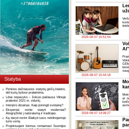
Le
už
Verb
kont
tink
2026-08-07 15:51:54
Vo
AI“
Pra
Voki
GEMA
bend
saug
2026-08-07 15:44:18
Statyba
Mo
kar
Penkios dažniausios statybų ginčų klaidos,
dėl kurių bylose pralaimima.
Moky
Lėtai nepavyko – šokusi paklausa Vilniuje
ar n
pralenkė 2021 m. vidurkį.
keič
Interjero dizainas: Kaip įsirengti svetainę?
asme
Ekspertai: norite statyti moderniai?
2026-08-07 14:08:27
Atsigręžkite į natūralumą ir tradicijas.
Ką daryti norint išlaikyti savo nekilnojamojo
Pa
turto vertę.
pas
Projektuojant kiemus remiamasi Suomijos