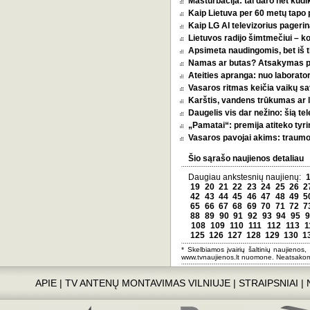
Masturbacija: tai daro net kūdik
Kaip Lietuva per 60 metų tapo p
Kaip LG AI televizorius pagerina
Lietuvos radijo šimtmečiui – k
Apsimeta naudingomis, bet iš t
Namas ar butas? Atsakymas pri
Ateities apranga: nuo laborator
Vasaros ritmas keičia vaikų sa
Karštis, vandens trūkumas ar l
Daugelis vis dar nežino: šią tel
„Pamatai“: premija atiteko tyri
Vasaros pavojai akims: traumos
Šio sąrašo naujienos detaliau
Daugiau ankstesnių naujienų:
19
20
21
22
23
24
25
26
2
42
43
44
45
46
47
48
49
5
65
66
67
68
69
70
71
72
7
88
89
90
91
92
93
94
95
9
108
109
110
111
112
113
1
125
126
127
128
129
130
1
* Skelbiamos įvairių šaltinių naujienos,
www.tvnaujienos.lt nuomone. Neatsakom
APIE
|
TV ANTENŲ MONTAVIMAS VILNIUJE
|
STRAIPSNIAI
|