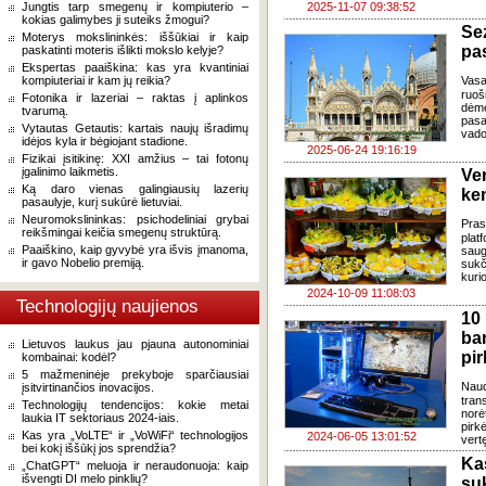
Jungtis tarp smegenų ir kompiuterio –
2025-11-07 09:38:52
kokias galimybes ji suteiks žmogui?
Sez
Moterys mokslininkės: iššūkiai ir kaip
pas
paskatinti moteris išlikti mokslo kelyje?
Ekspertas paaiškina: kas yra kvantiniai
kompiuteriai ir kam jų reikia?
Vasa
ruoš
Fotonika ir lazeriai – raktas į aplinkos
dėme
tvarumą.
pasa
Vytautas Getautis: kartais naujų išradimų
vado
idėjos kyla ir bėgiojant stadione.
2025-06-24 19:16:19
Fizikai įsitikinę: XXI amžius – tai fotonų
įgalinimo laikmetis.
Ver
Ką daro vienas galingiausių lazerių
ke
pasaulyje, kurį sukūrė lietuviai.
Neuromokslininkas: psichodeliniai grybai
Pra
reikšmingai keičia smegenų struktūrą.
plat
Paaiškino, kaip gyvybė yra išvis įmanoma,
saug
ir gavo Nobelio premiją.
sukč
kuri
2024-10-09 11:08:03
Technologijų naujienos
10
ba
Lietuvos laukus jau pjauna autonominiai
pir
kombainai: kodėl?
5 mažmeninėje prekyboje sparčiausiai
Naud
įsitvirtinančios inovacijos.
tran
Technologijų tendencijos: kokie metai
norė
laukia IT sektoriaus 2024-iais.
pirkė
Kas yra „VoLTE“ ir „VoWiFi“ technologijos
2024-06-05 13:01:52
vert
bei kokį iššūkį jos sprendžia?
Ka
„ChatGPT“ meluoja ir neraudonuoja: kaip
išvengti DI melo pinklių?
su