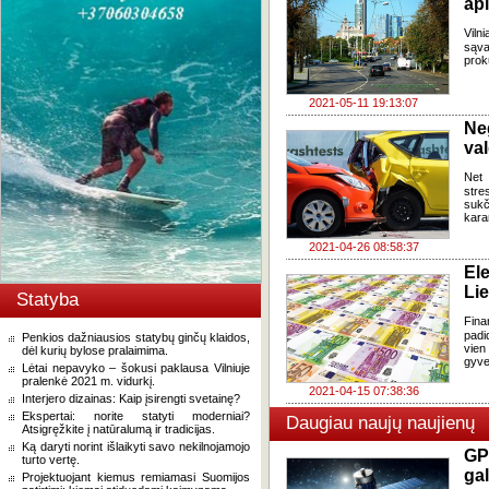
apl
Viln
sąva
prok
2021-05-11 19:13:07
Ne
va
Net 
stre
sukč
kara
2021-04-26 08:58:37
El
Li
Statyba
Fina
padi
Penkios dažniausios statybų ginčų klaidos,
vien
dėl kurių bylose pralaimima.
gyven
Lėtai nepavyko – šokusi paklausa Vilniuje
pralenkė 2021 m. vidurkį.
2021-04-15 07:38:36
Interjero dizainas: Kaip įsirengti svetainę?
Ekspertai: norite statyti moderniai?
Daugiau naujų naujienų
Atsigręžkite į natūralumą ir tradicijas.
Ką daryti norint išlaikyti savo nekilnojamojo
GP
turto vertę.
gal
Projektuojant kiemus remiamasi Suomijos