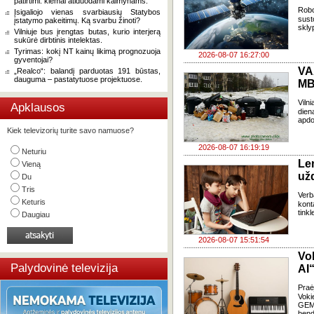
patirtimi: kiemai atiduodami kaimynams.
Robo
Įsigaliojo vienas svarbiausių Statybos
sust
įstatymo pakeitimų. Ką svarbu žinoti?
skly
Vilniuje bus įrengtas butas, kurio interjerą
sukūrė dirbtinis intelektas.
Tyrimas: kokį NT kainų likimą prognozuoja
2026-08-07 16:27:00
gyventojai?
VA
„Realco“: balandį parduotas 191 būstas,
dauguma – pastatytuose projektuose.
MB
Viln
Apklausos
dien
apdo
Kiek televizorių turite savo namuose?
2026-08-07 16:19:19
Neturiu
Le
Vieną
už
Du
Tris
Verb
Keturis
kont
tink
Daugiau
2026-08-07 15:51:54
Vo
Palydovinė televizija
AI“
Pra
Voki
GEMA
bend