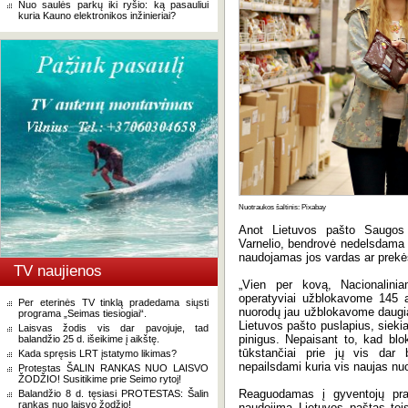
Nuo saulės parkų iki ryšio: ką pasauliui
kuria Kauno elektronikos inžinieriai?
Nuotraukos šaltinis: Pixabay
Anot Lietuvos pašto Saugos 
Varnelio, bendrovė nedelsdama 
naudojamas jos vardas ar prekė
TV naujienos
„Vien per kovą, Nacionalini
operatyviai užblokavome 145 
Per eterinės TV tinklą pradedama siųsti
nuorodų jau užblokavome daugia
programa „Seimas tiesiogiai“.
Lietuvos pašto puslapius, siekia
Laisvas žodis vis dar pavojuje, tad
pinigus. Nepaisant to, kad bl
balandžio 25 d. išeikime į aikštę.
tūkstančiai prie jų vis dar b
Kada spręsis LRT įstatymo likimas?
nepailsdami kuria vis naujas nu
Protestas ŠALIN RANKAS NUO LAISVO
ŽODŽIO! Susitikime prie Seimo rytoj!
Reaguodamas į gyventojų pra
Balandžio 8 d. tęsiasi PROTESTAS: Šalin
rankas nuo laisvo žodžio!
naudojimą Lietuvos paštas tei