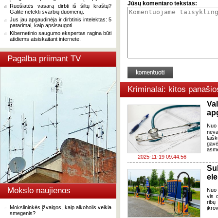
Jūsų komentaro tekstas:
Ruošiatės vasarą dirbti iš šiltų kraštų?
Galite netekti svarbių duomenų.
Jus jau apgaudinėja ir dirbtinis intelektas: 5
patarimai, kaip apsisaugoti.
Kibernetinio saugumo ekspertas ragina būti
atidiems atsiskaitant internete.
Pagalba priimant TV
Kriminalai: kitos panaši
Va
apg
Nuo 
neva
laiš
gavė
asme
2025-11-19 09:44:56
Su
ele
Mokslo naujienos
Nuo 
vis 
ribų
Mokslininkės įžvalgos, kaip alkoholis veikia
įkro
smegenis?