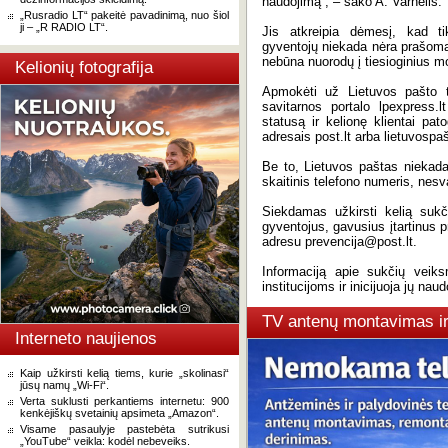
naudojimą“, – sako A. Varnelis.
„Rusradio LT“ pakeitė pavadinimą, nuo šiol
ji – „R RADIO LT“.
Jis atkreipia dėmesį, kad t
gyventojų niekada nėra prašoma
nebūna nuorodų į tiesioginius m
Kelionių fotografija
Apmokėti už Lietuvos pašto t
savitarnos portalo lpexpress.l
statusą ir kelionę klientai pato
adresais post.lt arba lietuvospaš
Be to, Lietuvos paštas nieka
skaitinis telefono numeris, nesv
Siekdamas užkirsti kelią sukči
gyventojus, gavusius įtartinus 
adresu prevencija@post.lt.
Informaciją apie sukčių vei
institucijoms ir inicijuoja jų n
TV antenų montavimas i
Interneto naujienos
Kaip užkirsti kelią tiems, kurie „skolinasi“
jūsų namų „Wi-Fi“.
Verta suklusti perkantiems internetu: 900
kenkėjiškų svetainių apsimeta „Amazon“.
Visame pasaulyje pastebėta sutrikusi
„YouTube“ veikla: kodėl nebeveiks.