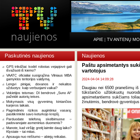
APIE
|
TV ANTENŲ MO
Paskutinės naujienos
Naujienos
Paštu apsimetantys sukči
GPS trikdžiai: kodėl robotas vejapjovė gali
vartotojus
išvažiuoti iš kiemo?
VAATC oficialiai susigrąžina Vilniaus MBA
gamyklos teritorijos valdymą.
2024-04-04 14:09:28
Lengvi pinigai, dovanos ir nekaltos
Daugiau nei 6500 pranešimų iš 
užduotys: kaip verbuojami vaikai?
tūkstančio užblokuotų nuorod
Vokietijos teismas: DI bendrovė „Suno AI“
pažeidė autorių teises.
apsimetantiems sukčiams toliau s
žinutėmis, bendrovė gyventojus k
Mokymasis visą gyvenimą kintančios
karjeros laikais.
Pagrindinės rizikos augintiniui vasarą:
pasitikrinkite savo keturkojo krepšį.
Parduodate telefoną skelbimuose –
padovanojate asmeninius duomenis?
Manote, kad viršiję greitį laimite daug laiko?
Klystate − tai mitas.
Apsauga nuo nėštumo – abiejų reikalas.