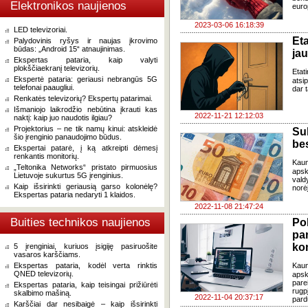
Elektronikos naujienos
euro
2023-03-06 16:18:39
LED televizoriai.
Eta
Palydovinis ryšys ir naujas įkrovimo
būdas: „Android 15“ atnaujinimas.
ja
Ekspertas pataria, kaip valyti
plokščiaekranį televizorių.
Etati
Ekspertė pataria: geriausi nebrangūs 5G
atsi
telefonai paaugliui.
dar t
Renkatės televizorių? Ekspertų patarimai.
Išmaniojo laikrodžio nebūtina įkrauti kas
2022-11-21 12:12:03
naktį: kaip juo naudotis ilgiau?
Projektorius – ne tik namų kinui: atskleidė
Su
šio įrenginio panaudojimo būdus.
bes
Ekspertai patarė, į ką atkreipti dėmesį
renkantis monitorių.
Kaun
„Teltonika Networks“ pristato pirmuosius
apsk
Lietuvoje sukurtus 5G įrenginius.
vald
Kaip išsirinkti geriausią garso kolonėlę?
norėj
Ekspertas pataria nedaryti 1 klaidos.
2022-11-08 21:47:24
Buities technikos naujienos
Po
pa
ko
5 įrenginiai, kuriuos įsigiję pasiruošite
vasaros karščiams.
Ekspertas pataria, kodėl verta rinktis
Kaun
QNED televizorių.
apsk
pare
Ekspertas pataria, kaip teisingai prižiūrėti
rugp
skalbimo mašiną.
2022-11-04 20:37:17
pard
Karščiai dar nesibaigė – kaip išsirinkti