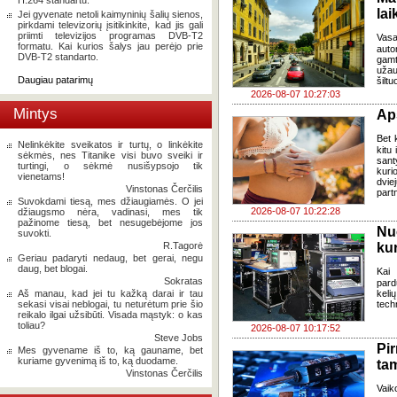
H.264 standartu.
lai
Jei gyvenate netoli kaimyninių šalių sienos,
pirkdami televizorių įsitikinkite, kad jis gali
priimti televizijos programas DVB-T2
Vasa
formatu. Kai kurios šalys jau perėjo prie
auto
DVB-T2 standarto.
gamt
užau
Daugiau patarimų
šiltu
2026-08-07 10:27:03
Mintys
Ap
Bet k
Nelinkėkite sveikatos ir turtų, o linkėkite
kitu 
sėkmės, nes Titanike visi buvo sveiki ir
sant
turtingi, o sėkmė nusišypsojo tik
kuri
vienetams!
dvi
Vinstonas Čerčilis
part
Suvokdami tiesą, mes džiaugiamės. O jei
2026-08-07 10:22:28
džiaugsmo nėra, vadinasi, mes tik
pažinome tiesą, bet nesugebėjome jos
Nu
suvokti.
R.Tagorė
kur
Geriau padaryti nedaug, bet gerai, negu
daug, bet blogai.
Kai
Sokratas
pard
Aš manau, kad jei tu kažką darai ir tau
keli
sekasi visai neblogai, tu neturėtum prie šio
tech
reikalo ilgai užsibūti. Visada mąstyk: o kas
toliau?
2026-08-07 10:17:52
Steve Jobs
Pi
Mes gyvename iš to, ką gauname, bet
kuriame gyvenimą iš to, ką duodame.
ta
Vinstonas Čerčilis
Vaik