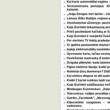
Kai kurie automobiliai vagims –
Termometrams perkopus 30 l
kainuoti.
„Jeigu žmogus nori darbo – vi
Lietuva išliks Baltijos regiono 
Atsiskaitymai užsienyje: pasirin
Kaip išsirinkti tinkamiausią p
Prieš pasiimdami kačiuką ar šuni
Kaip išsirinkti ir nusipirkti šv
Per eterinės TV tinklą pradeda
Ar galima paskambinti mamai i
Įspėja elektromobilių savininkus
Gyvename kartu, tačiau vestu
Paviešinote nuotrauką iš kelio
Dviguba pilietybė: kada baimint
Pigios elektros iliuzija: kodėl
Nutekėjo jūsų duomenys? Didžia
Kai elektra dingsta ne dėl audro
Kodėl Z kartai sunkiau tapti s
Kaip išsirinkti saldžiausias tr
Mindaugas Kuzminskas: „Dabar 
Telecentras: radijas prasidėjo n
Sutriko „Facebook“, „Messenge
Kibernetinis saugumas – n
vadovams.