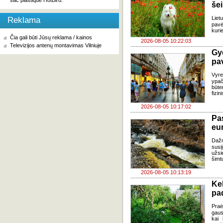
sac plastique HotBird.
še
Liet
Reklama
pavė
kuri
Čia gali būti Jūsų reklama / kainos
2026-08-05 10:22:03
Televizijos antenų montavimas Vilniuje
Gy
pa
Vyre
ypač
būte
fizi
2026-08-05 10:17:02
Pa
eu
Daž
susi
užsi
šimt
2026-08-05 10:13:19
Ke
pad
Praė
gausų
kai 