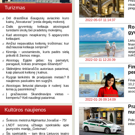
Priv
visa
Turizmas
pini
Dėl drastiškai išaugusių aviacinio kuro
2022-05-07 11:14:37
kainų „Novaturas“ įveda degalų mokestį.
Ro
Dalis gyventojų keliauja atostogauti
turėdami skolų bei pradelstų mokėjimų.
gyv
Kad atostogos neapkarstų: 5 apgavystės
keliaujant.
Liet
Amžiui nepavaldus kelionių troškimas: kur
fina
dažniausiai keliauja senjorai?
sukč
apga
Kirenija – uostamiestis, kuris padės sielą
sukč
prikelti iš žiemos miego.
2022-02-11 12:20:39
Atostogų Egipte gidas: ką pamatyti,
paragauti, kokias pramogas išbandyti?
Fin
Slidinėjimo tinklaraščio autoriaus patarimai,
per
kaip planuoti kelionę į kalnus.
Rygoje lankėtės tik praėjusiais metais? 8
Finan
naujienos paskatins ten sugrįžti.
10,2
Atostogas lietuviai planuoja ir rudenį: kas
nuos
lemia jų pasirinkimą?
asoc
Į gražiausias Skandinavijos vietas –
kemperiu? Keli naudingi patarimai.
2022-01-26 09:14:09
Pr
Kultūros naujienos
nu
Poli
Šviesos meistrui Algimantui Jovaišai – 75!
info
LNDT sezoną užbaigs spektakliu apie
jaunystės maniją „Geismas“.
Šis spektaklis – tam tikra Lietuvos teatro