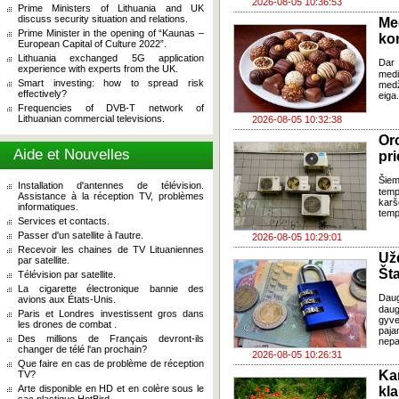
2026-08-05 10:36:53
Prime Ministers of Lithuania and UK
discuss security situation and relations.
Me
Prime Minister in the opening of “Kaunas –
ko
European Capital of Culture 2022”.
Lithuania exchanged 5G application
Dar 
experience with experts from the UK.
med
Smart investing: how to spread risk
med
effectively?
eiga
Frequencies of DVB-T network of
Lithuanian commercial televisions.
2026-08-05 10:32:38
Oro
Aide et Nouvelles
pri
Šiem
Installation d'antennes de télévision.
temp
Assistance à la réception TV, problèmes
karš
informatiques.
temp
Services et contacts.
Passer d'un satellite à l'autre.
2026-08-05 10:29:01
Recevoir les chaines de TV Lituaniennes
Už
par satellite.
Šta
Télévision par satellite.
La cigarette électronique bannie des
Dau
avions aux États-Unis.
daug
Paris et Londres investissent gros dans
gyve
les drones de combat .
paja
Des millions de Français devront-ils
nepa
changer de télé l'an prochain?
2026-08-05 10:26:31
Que faire en cas de problème de réception
Ka
TV?
Arte disponible en HD et en colère sous le
kl