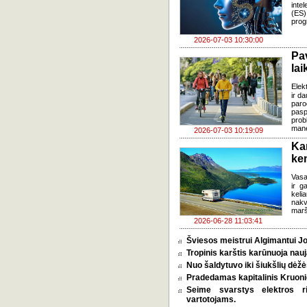
inte
(ES)
prog
2026-07-03 10:30:00
Pa
lai
Elek
ir d
paro
pasp
prob
mane
2026-07-03 10:19:09
Ka
ke
Vasa
ir g
keli
nakv
marš
2026-06-28 11:03:41
Šviesos meistrui Algimantui Jo
Tropinis karštis karūnuoja nauj
Nuo šaldytuvo iki šiukšlių dėž
Pradedamas kapitalinis Kruoni
Seime svarstys elektros r
vartotojams.