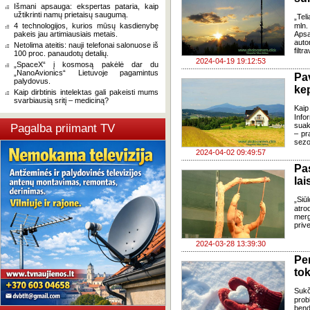
Išmani apsauga: ekspertas pataria, kaip
užtikrinti namų prietaisų saugumą.
„Tel
4 technologijos, kurios mūsų kasdienybę
mln.
pakeis jau artimiausiais metais.
Apsa
auto
Netolima ateitis: nauji telefonai salonuose iš
filtr
100 proc. panaudotų detalių.
2024-04-19 19:12:53
„SpaceX“ į kosmosą pakėlė dar du
„NanoAvionics“ Lietuvoje pagamintus
Pa
palydovus.
ke
Kaip dirbtinis intelektas gali pakeisti mums
svarbiausią sritį – mediciną?
Kaip
Inf
suak
Pagalba priimant TV
– pr
sezo
2024-04-02 09:49:57
Pa
lai
„Siū
atro
merg
prive
2024-03-28 13:39:30
Pe
to
Sukč
pro
bend