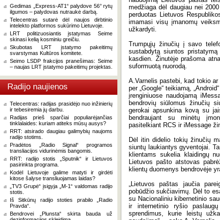
Gedimas „Express-AT1“ palydove 56° rytų
medžiaga dėl daugiau nei 2000
ilgumos – palydovas nutraukė darbą.
perduotas Lietuvos Respublikos 
Telecentras sutarė dėl naujos dirbtinio
imamasi visų įmanomų veiksmų
intelekto platformos sukūrimo Lietuvoje.
užkardyti.
LRT politizuosiantis įstatymas Seime
skinasi kelią kosminiu greičiu.
Trumpųjų žinučių į savo tele
Skubotas LRT įstatymo pakeitimų
sustabdytą siuntos pristatymą 
svarstymas Kultūros komitete.
kasdien. Žinutėje prašoma atna
Seimo LSDP frakcijos pranešimas: Seime
suformuotą nuorodą.
– naujas LRT įstatymo pakeitimų projektas.
A.Varnelis pastebi, kad tokio a
Radijo naujienos
per „Google“ teikiamą, „Android
įrenginiuose naudojamą iMessag
bendrovių siūlomus žinučių s
Telecentras: radijas prasidėjo nuo inžinierių
ir tebesiremia jų darbu.
gerokai apsunkina kovą su jai
bendraujant su minėtų įmoni
Radijas prieš sparčiai populiarėjančias
tinklalaides: kuriam atiteks mūsų ausys?
pasitelkiant RCS ir iMessage ži
RRT: atsirado daugiau galimybių naujoms
radijo stotims.
Dėl itin didelio tokių žinučių 
Pradėtos „Radio Signal“ programos
siuntų laukiantys gyventojai. Ta
transliacijos vidurinėmis bangomis.
klientams sukelia klaidingų 
RRT: radijo stotis „Sputnik“ ir Lietuvos
Lietuvos pašto atstovas pabrėž
pasirinkta programa.
klientų duomenys bendrovėje yr
Kodėl Lietuvoje galime matyti ir girdėti
kitose šalyse transliuojamas laidas?
„Lietuvos paštas jaučia pare
„TV3 Grupė“ įsigyja „M-1“ valdomas radijo
pobūdžio sukčiavimų. Dėl to esa
stotis.
su Nacionaliniu kibernetinio sa
Iš Sitkūnų radijo stoties prabilo „Radio
ir internetinio ryšio paslaug
Pravda“.
sprendimus, kurie leistų užkar
Bendrovei „Plunsta“ skirta bauda už
dezinformacijos skleidimą.