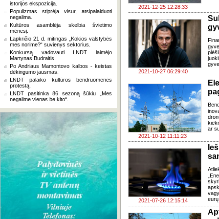
istorijos ekspozicija.
2021-12-25 12:28:33
Populizmas stiprėja visur, atsipalaiduoti
negalima.
Su
Kultūros asamblėja skelbia švietimo
gy
mėnesį.
Lapkričio 21 d. mitingas „Kokios valstybės
Fina
mes norime?“ suvienys sektorius.
gyve
Konkursą vadovauti LNDT laimėjo
plėš
Martynas Budraitis.
juok
gyven
Po Andriaus Mamontovo kalbos - keistas
2021-10-27 06:29:40
dėkingumo jausmas.
LNDT palaiko kultūros bendruomenės
El
protestą.
pa
LNDT pasitinka 86 sezoną šūkiu „Mes
negalime vienas be kito“.
Bend
inov
dron
kiek
ar s
2021-10-12 11:11:23
Ie
sa
Atli
„Ene
skyr
aps
vagy
eurų
2021-07-26 12:15:14
Ap