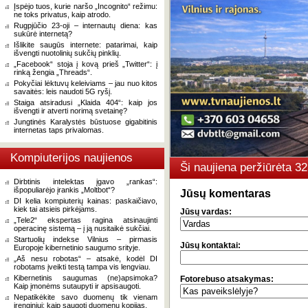
Įspėjo tuos, kurie naršo „Incognito“ režimu:
ne toks privatus, kaip atrodo.
Rugpjūčio 23-oji – internautų diena: kas
sukūrė internetą?
Išlikite saugūs internete: patarimai, kaip
išvengti nuotolinių sukčių pinklių.
„Facebook“ stoja į kovą prieš „Twitter“: į
rinką žengia „Threads“.
Pokyčiai lėktuvų keleiviams – jau nuo kitos
savaitės: leis naudoti 5G ryšį.
Staiga atsiradusi „Klaida 404“: kaip jos
išvengti ir atverti norimą svetainę?
Jungtinės Karalystės būstuose gigabitinis
internetas taps privalomas.
Kompiuterijos naujienos
Ši naujiena peržiūrėta 
Dirbtinis intelektas įgavo „rankas“:
išpopuliarėjo įrankis „Moltbot“?
Jūsų komentaras
DI kelia kompiuterių kainas: paskaičiavo,
kiek tai atsieis pirkėjams.
Jūsų vardas:
„Tele2“ ekspertas ragina atsinaujinti
operacinę sistemą – į ją nusitaikė sukčiai.
Startuolių indekse Vilnius – pirmasis
Jūsų kontaktai:
Europoje kibernetinio saugumo srityje.
„Aš nesu robotas“ – atsakė, kodėl DI
robotams įveikti testą tampa vis lengviau.
Kibernetinis saugumas (ne)apsimoka?
Fotorebuso atsakymas:
Kaip įmonėms sutaupyti ir apsisaugoti.
Nepatikėkite savo duomenų tik vienam
įrenginiui: kaip saugoti duomenų kopijas.