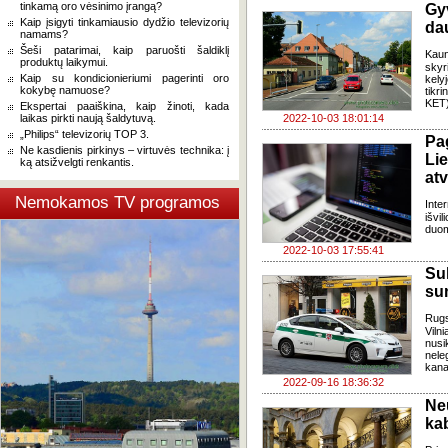
tinkamą oro vėsinimo įrangą?
Gy
Kaip įsigyti tinkamiausio dydžio televizorių
da
namams?
Šeši patarimai, kaip paruošti šaldiklį
Kaun
produktų laikymui.
skyr
Kaip su kondicionieriumi pagerinti oro
kely
kokybę namuose?
tikri
KET)
Ekspertai paaiškina, kaip žinoti, kada
laikas pirkti naują šaldytuvą.
2022-10-03 18:01:14
„Philips“ televizorių TOP 3.
Pa
Ne kasdienis pirkinys – virtuvės technika: į
Li
ką atsižvelgti renkantis.
atv
Nemokamos TV programos
Inter
išvi
duom
2022-10-03 17:55:41
Su
sun
Rugs
Vil
nusi
nele
kanap
2022-09-16 18:36:32
Ne
ka