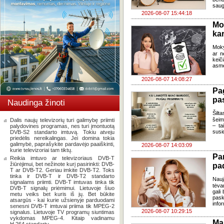
saug
2026-08-07 15:44:18
Mo
kar
Moky
ar n
keič
asme
2026-08-07 14:08:27
Pa
pas
Naudinga žinoti
Šilta
šeim
Dalis naujų televizorių turi galimybę priimti
– ta
palydovines programas, nes turi įmontuotą
susi
DVB-S2 standarto imtuvą. Tokiu atveju
priedėlis nereikalingas. Jei domina tokia
galimybė, paprašykite pardavėjo paaiškinti,
2026-08-07 14:03:09
kurie televizoriai tam tiktų.
Pa
Reikia imtuvo ar televizoriaus DVB-T
žiūrėjimui, bet nežinote kurį pasirinkti: DVB-
pa
T ar DVB-T2. Geriau imkite DVB-T2. Toks
tinka ir DVB-T ir DVB-T2 standarto
Nauj
signalams priimti. DVB-T imtuvas tinka tik
tėva
DVB-T signalų priėmimui. Lietuvoje šiuo
gali
metu veiks bet kuris iš jų. Bet būkite
pask
atsargūs - kai kurie užsienyje parduodami
infor
senesni DVB-T imtuvai priima tik MPEG-2
2026-08-07 10:29:15
signalus. Lietuvoje TV programų siuntimas
vykdomas MPEG-4. Kitaip vadinamu
Ma