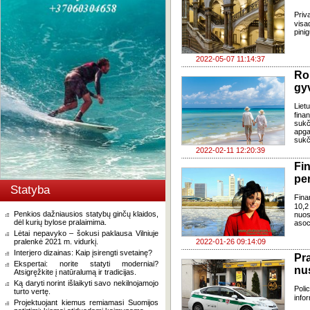
Priv
visa
pini
2022-05-07 11:14:37
Ro
gyv
Liet
fina
sukč
apga
sukč
2022-02-11 12:20:39
Fin
per
Statyba
Finan
10,2
Penkios dažniausios statybų ginčų klaidos,
nuos
dėl kurių bylose pralaimima.
asoc
Lėtai nepavyko – šokusi paklausa Vilniuje
pralenkė 2021 m. vidurkį.
2022-01-26 09:14:09
Interjero dizainas: Kaip įsirengti svetainę?
Pr
Ekspertai: norite statyti moderniai?
nu
Atsigręžkite į natūralumą ir tradicijas.
Ką daryti norint išlaikyti savo nekilnojamojo
Poli
turto vertę.
info
Projektuojant kiemus remiamasi Suomijos