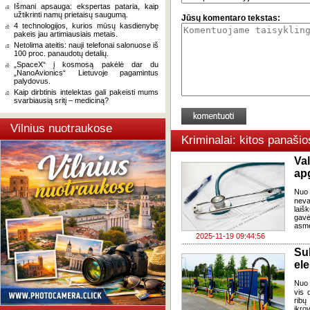
Išmani apsauga: ekspertas pataria, kaip
užtikrinti namų prietaisų saugumą.
Jūsų komentaro tekstas:
4 technologijos, kurios mūsų kasdienybę
pakeis jau artimiausiais metais.
Netolima ateitis: nauji telefonai salonuose iš
100 proc. panaudotų detalių.
„SpaceX“ į kosmosą pakėlė dar du
„NanoAvionics“ Lietuvoje pagamintus
palydovus.
Kaip dirbtinis intelektas gali pakeisti mums
svarbiausią sritį – mediciną?
Vilnius nuotraukose
Kriminalai: kitos panaši
Va
apg
Nuo 
neva
laiš
gavė
asme
2025-11-19 09:44:56
Su
ele
Nuo 
vis 
ribų
įkro