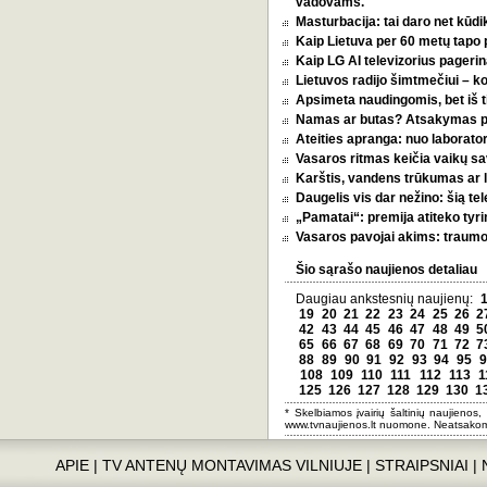
vadovams.
Masturbacija: tai daro net kūdik
Kaip Lietuva per 60 metų tapo p
Kaip LG AI televizorius pagerina
Lietuvos radijo šimtmečiui – k
Apsimeta naudingomis, bet iš t
Namas ar butas? Atsakymas pri
Ateities apranga: nuo laborator
Vasaros ritmas keičia vaikų sa
Karštis, vandens trūkumas ar l
Daugelis vis dar nežino: šią tel
„Pamatai“: premija atiteko tyri
Vasaros pavojai akims: traumos
Šio sąrašo naujienos detaliau
Daugiau ankstesnių naujienų:
19
20
21
22
23
24
25
26
2
42
43
44
45
46
47
48
49
5
65
66
67
68
69
70
71
72
7
88
89
90
91
92
93
94
95
9
108
109
110
111
112
113
1
125
126
127
128
129
130
1
* Skelbiamos įvairių šaltinių naujienos,
www.tvnaujienos.lt nuomone. Neatsakom
APIE
|
TV ANTENŲ MONTAVIMAS VILNIUJE
|
STRAIPSNIAI
|