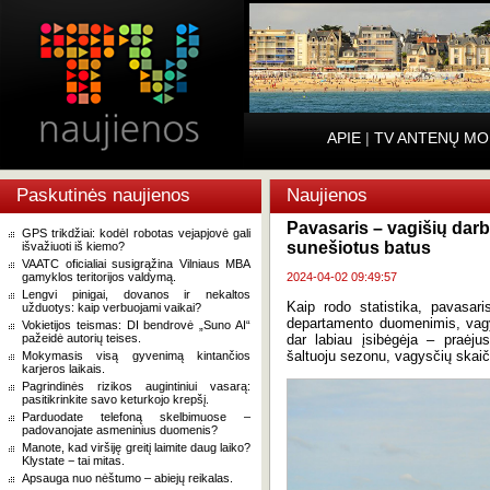
APIE
|
TV ANTENŲ MO
Paskutinės naujienos
Naujienos
Pavasaris – vagišių darb
GPS trikdžiai: kodėl robotas vejapjovė gali
sunešiotus batus
išvažiuoti iš kiemo?
VAATC oficialiai susigrąžina Vilniaus MBA
gamyklos teritorijos valdymą.
2024-04-02 09:49:57
Lengvi pinigai, dovanos ir nekaltos
Kaip rodo statistika, pavasari
užduotys: kaip verbuojami vaikai?
departamento duomenimis, vagy
Vokietijos teismas: DI bendrovė „Suno AI“
pažeidė autorių teises.
dar labiau įsibėgėja – praėj
šaltuoju sezonu, vagysčių skaič
Mokymasis visą gyvenimą kintančios
karjeros laikais.
Pagrindinės rizikos augintiniui vasarą:
pasitikrinkite savo keturkojo krepšį.
Parduodate telefoną skelbimuose –
padovanojate asmeninius duomenis?
Manote, kad viršiję greitį laimite daug laiko?
Klystate − tai mitas.
Apsauga nuo nėštumo – abiejų reikalas.