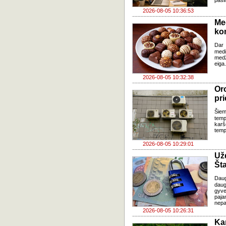
pasi
2026-08-05 10:36:53
Me
ko
Dar 
med
med
eiga
2026-08-05 10:32:38
Oro
pri
Šiem
temp
karš
temp
2026-08-05 10:29:01
Už
Šta
Dau
daug
gyve
paja
nepa
2026-08-05 10:26:31
Ka