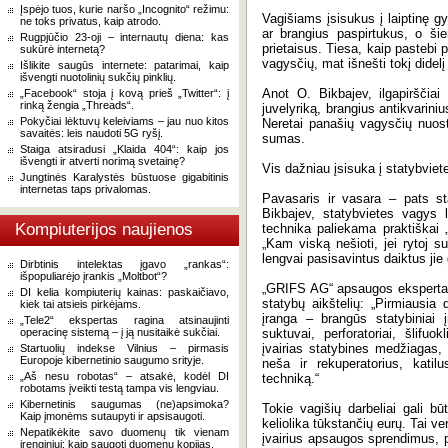
Įspėjo tuos, kurie naršo „Incognito“ režimu:
Vagišiams įsisukus į laiptinę gyv
ne toks privatus, kaip atrodo.
ar brangius paspirtukus, o ši
Rugpjūčio 23-oji – internautų diena: kas
prietaisus. Tiesa, kaip pastebi 
sukūrė internetą?
vagysčių, mat išnešti tokį didel
Išlikite saugūs internete: patarimai, kaip
išvengti nuotolinių sukčių pinklių.
Anot O. Bikbajev, ilgapirščiai
„Facebook“ stoja į kovą prieš „Twitter“: į
rinką žengia „Threads“.
juvelyriką, brangius antikvarini
Pokyčiai lėktuvų keleiviams – jau nuo kitos
Neretai panašių vagysčių nuost
savaitės: leis naudoti 5G ryšį.
sumas.
Staiga atsiradusi „Klaida 404“: kaip jos
išvengti ir atverti norimą svetainę?
Vis dažniau įsisuka į statybviet
Jungtinės Karalystės būstuose gigabitinis
internetas taps privalomas.
Pavasaris ir vasara – pats st
Bikbajev, statybvietes vagys 
Kompiuterijos naujienos
technika paliekama praktiškai 
„Kam viską nešioti, jei rytoj s
lengvai pasisavintus daiktus jie 
Dirbtinis intelektas įgavo „rankas“:
išpopuliarėjo įrankis „Moltbot“?
„GRIFS AG“ apsaugos ekspertas 
DI kelia kompiuterių kainas: paskaičiavo,
statybų aikštelių: „Pirmiausia 
kiek tai atsieis pirkėjams.
įranga – brangūs statybiniai įr
„Tele2“ ekspertas ragina atsinaujinti
operacinę sistemą – į ją nusitaikė sukčiai.
suktuvai, perforatoriai, šlifuok
įvairias statybines medžiagas, 
Startuolių indekse Vilnius – pirmasis
Europoje kibernetinio saugumo srityje.
neša ir rekuperatorius, katil
„Aš nesu robotas“ – atsakė, kodėl DI
techniką.“
robotams įveikti testą tampa vis lengviau.
Kibernetinis saugumas (ne)apsimoka?
Tokie vagišių darbeliai gali bū
Kaip įmonėms sutaupyti ir apsisaugoti.
keliolika tūkstančių eurų. Tai ve
Nepatikėkite savo duomenų tik vienam
įvairius apsaugos sprendimus, pa
įrenginiui: kaip saugoti duomenų kopijas.