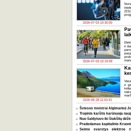
Nors
inte
(ES)
prog
2026-07-03 10:30:00
Pa
lai
Elek
ir d
paro
pasp
prob
mane
2026-07-03 10:19:09
Ka
ke
Vasa
ir g
keli
nakv
marš
2026-06-28 11:03:41
Šviesos meistrui Algimantui Jo
Tropinis karštis karūnuoja nauj
Nuo šaldytuvo iki šiukšlių dėž
Pradedamas kapitalinis Kruoni
Seime svarstys elektros r