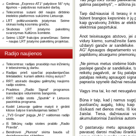
Gedimas „Express-AT1“ palydove 56° rytų
galima pasipelnyti“, – aiškina jis
ilgumos – palydovas nutraukė darbą.
Telecentras sutarė dėl naujos dirbtinio
Tarp dažniausiai iš terasų ir
intelekto platformos sukūrimo Lietuvoje.
būtent brangios kepsninės ir jų p
LRT politizuosiantis įstatymas Seime
kaip gyvatvorių žirklės ar elektr
skinasi kelią kosminiu greičiu.
elektriniai paspirtukai.
Skubotas LRT įstatymo pakeitimų
svarstymas Kultūros komitete.
Anot teisėsaugos atstovo, jei a
Seimo LSDP frakcijos pranešimas: Seime
vidury kiemo, sumažinsite šansą 
– naujas LRT įstatymo pakeitimų projektas.
uždaryti garaže ar sandėliuke
AG“ Apsaugos departamento vad
Radijo naujienos
papildomų atsargumo priemonių
„Ne pirmus metus stebime liūdn
Telecentras: radijas prasidėjo nuo inžinierių
ir tebesiremia jų darbu.
paslėpė garaže ar sandėliuke, t
reikėtų pagalvoti, ar šių pata
Radijas prieš sparčiai populiarėjančias
tinklalaides: kuriam atiteks mūsų ausys?
patalpas reikėtų apsaugoti signa
RRT: atsirado daugiau galimybių naujoms
paprasta spynelė dažnai nesulaik
radijo stotims.
Pradėtos „Radio Signal“ programos
Vagys ima tai, ko net nesugalv
transliacijos vidurinėmis bangomis.
RRT: radijo stotis „Sputnik“ ir Lietuvos
Būna ir taip, kad į namus sugr
pasirinkta programa.
puošiančių augalų, tokių kaip 
Kodėl Lietuvoje galime matyti ir girdėti
išsikasti net dienos metu. Iš ki
kitose šalyse transliuojamas laidas?
žaislai. Tiesa, dažniausiai 
„TV3 Grupė“ įsigyja „M-1“ valdomas radijo
akumuliatoriniai žaisliniai automo
stotis.
Iš Sitkūnų radijo stoties prabilo „Radio
O pastaruoju metu apsaugos sp
Pravda“.
pavasarį darosi mažiau išrankū
Bendrovei „Plunsta“ skirta bauda už
dezinformacijos skleidimą.