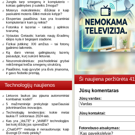
Jungtis tarp smegenų ir kompiuterio –
kokias galimybes ji suteiks žmogui?
Moterys mokslininkės: iššūkiai ir kaip
paskatinti moteris išlikti mokslo kelyje?
Ekspertas paaiškina: kas yra kvantiniai
kompiuteriai ir kam jų reikia?
Fotonika ir lazeriai – raktas į aplinkos
tvarumą.
Vytautas Getautis: kartais naujų išradimų
idėjos kyla ir bėgiojant stadione.
Fizikai įsitikinę: XXI amžius – tai fotonų
įgalinimo laikmetis.
Ką daro vienas galingiausių lazerių
pasaulyje, kurį sukūrė lietuviai.
Neuromokslininkas: psichodeliniai grybai
reikšmingai keičia smegenų struktūrą.
Paaiškino, kaip gyvybė yra išvis įmanoma,
ir gavo Nobelio premiją.
Ši naujiena peržiūrėta 4
Technologijų naujienos
Jūsų komentaras
Lietuvos laukus jau pjauna autonominiai
Jūsų vardas:
kombainai: kodėl?
5 mažmeninėje prekyboje sparčiausiai
įsitvirtinančios inovacijos.
Technologijų tendencijos: kokie metai
Jūsų kontaktai:
laukia IT sektoriaus 2024-iais.
Kas yra „VoLTE“ ir „VoWiFi“ technologijos
bei kokį iššūkį jos sprendžia?
Fotorebuso atsakymas:
„ChatGPT“ meluoja ir neraudonuoja: kaip
išvengti DI melo pinklių?