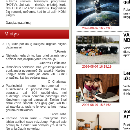
aukštos raiškos televizijos programas
gal
(HDTV). Jei taip - rinkitės priedėlį, kuris
tiks HDTV DVB-S2 standartui. Pagrindinis
Robo
šių įrenginių požymis, kad jie tai gali - HDMI
sust
jungtis.
skly
Daugiau patarimų
2026-08-07 16:27:00
Mintys
VA
MB
Tą, kuris per daug saugosi, dilgėlės dilgina
dažniausiai.
Viln
T.Fuleris
dien
apdo
Niekada nedaryk to, kas prieštarauja tavo
sąžinei, net jei aplinkybės reikalauja.
Albertas Einšteinas
2026-08-07 16:19:19
Išminčiaus paklausė: kas yra lengviausia ir
sunkiausia gyvenime? Jis atsakė: Klaidos.
Le
Lengva teisti, kada jas daro kiti. Sunku
pripažinti, kai jas padarai pats.
už
O. Chajamas
Pagrindiniai mano instrumentai –
Verb
susitelkimas ir paprastumas. Tai, kas
kont
paprasta gali būti sudėtingiau, nei
tink
sudėtinga: reikia nemažai pastangų, kad
išmoktum mąstyti paprastai. Tačiau šitai
tikrai verta išmokti, nes galų gale, kai tau
2026-08-07 15:51:54
tai pavyksta, tada tu lengvu rankos mostu
gali nuversti kalnus.
Vo
Steve Jobs
AI“
Kareivio narsa kare – mokėjimas kuo
labiau apriboti savo vaizduotę. Mąstyti apie
Pra
pavojų tik tuomet, kai pavojus yra iš tikro.
Voki
Ne anksčiau ir ne vėliau.