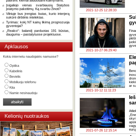
patirtimi: kiemai atiduodami kaimynams.
Įsigaliojo vienas svarbiausių Statybos
įstatymo pakeitimų. Ką svarbu žinoti?
2021-12-25 12:28:33
Vilniuje bus įrengtas butas, kurio interjerą
Su
sukūrė dirbtinis intelektas.
gy
Tyrimas: kokį NT kainų likimą prognozuoja
gyventojai?
„Realco“: balandį parduotas 191 būstas,
Fina
dauguma – pastatytuose projektuose.
gyve
plėš
juok
Apklausos
gyven
2021-10-27 06:29:40
Kokiu internetu naudojatės namuose?
El
pa
Optika
Bend
Kabelinis
inov
Bevielis
dron
Mobiliuoju telefonu
kiek
ar s
Kita
2021-10-12 11:11:23
Namie nesinaudoju
Ie
sa
Atli
„Ene
Kelionių nuotraukos
skyr
aps
vagy
eurų
2021-07-26 12:15:14