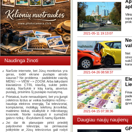
Ap
apl
Viln
sąva
prok
2021-05-11 19:13:07
Ne
va
Net 
stre
Naudinga žinoti
sukč
kara
Naršote internete, bet Jūsų monitorius yra
2021-04-26 08:58:37
geras, todėl ekrane puslapis atrodo
siauras? Ne problema - padidinkite vaizdą
El
MENU --> VIEW --> ZOOM. Arba laikydami
Li
klaviatūros CTRL klavišą, sukite pelės
ratuką. Naršyklė ir kitą kartą, atvertus
puslapį, prisimins šį puslapio nustatymą.
Fina
padi
Prietaisai, kurie nenaudojami, bet yra įjungti
vien
į elektros lizdus ar veikia budėjimo režimu -
gyven
naudoja elektros energiją. Tai televizoriai,
kompiuteriai, mobiliųjų telefonų įkrovikliai,
maitinimo blokai, skalbyklė ir mikrobangų
2021-04-15 07:38:36
krosnelė. Norite sutaupyti ir sumažinti
gaisro riziką - išvykdami iš namų išjunkite.
Daugiau naujų naujienų
Jei dar tik planuojate pirkti priedėlį
palydovinei televizijai, tai pirmiausiai
GP
įsitikinkite ar Jūsų televizorius gali rodyti