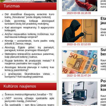
pro
bend
Turizmas
euro
2023-03-06 16:18:39
Dėl drastiškai išaugusių aviacinio kuro
kainų „Novaturas“ įveda degalų mokestį.
Eta
Dalis gyventojų keliauja atostogauti
ja
turėdami skolų bei pradelstų mokėjimų.
Kad atostogos neapkarstų: 5 apgavystės
Etati
keliaujant.
atsi
Amžiui nepavaldus kelionių troškimas: kur
dar t
dažniausiai keliauja senjorai?
Kirenija – uostamiestis, kuris padės sielą
prikelti iš žiemos miego.
2022-11-21 12:12:03
Atostogų Egipte gidas: ką pamatyti,
Su
paragauti, kokias pramogas išbandyti?
bes
Slidinėjimo tinklaraščio autoriaus patarimai,
kaip planuoti kelionę į kalnus.
Kaun
Rygoje lankėtės tik praėjusiais metais? 8
naujienos paskatins ten sugrįžti.
apsk
vald
Atostogas lietuviai planuoja ir rudenį: kas
norėj
lemia jų pasirinkimą?
Į gražiausias Skandinavijos vietas –
2022-11-08 21:47:24
kemperiu? Keli naudingi patarimai.
Po
pa
Kultūros naujienos
ko
Šviesos meistrui Algimantui Jovaišai – 75!
Kaun
LNDT sezoną užbaigs spektakliu apie
apsk
jaunystės maniją „Geismas“.
pare
rugp
Šis spektaklis – tam tikra Lietuvos teatro