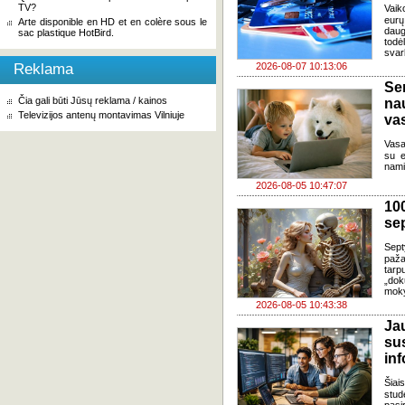
TV?
Vaik
eurų
Arte disponible en HD et en colère sous le
daug
sac plastique HotBird.
todė
svar
Reklama
2026-08-07 10:13:06
Se
Čia gali būti Jūsų reklama / kainos
na
Televizijos antenų montavimas Vilniuje
va
Vasa
su e
nami
2026-08-05 10:47:07
100
se
Sept
paža
tarp
„dok
moky
2026-08-05 10:43:38
J
su
in
Šia
stud