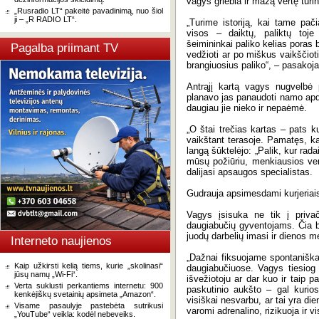
vagys griebia ir mažą vertę turi
„Rusradio LT“ pakeitė pavadinimą, nuo šiol
ji – „R RADIO LT“.
„Turime istoriją, kai tame pač
visos – daiktų, paliktų toje
šeimininkai paliko kelias poras b
Pagalba priimant TV
vedžioti ar po miškus vaikščio
brangiuosius paliko“, – pasakoj
Antrąjį kartą vagys nugvelbė 
planavo jas panaudoti namo apda
daugiau jie nieko ir nepaėmė.
„O štai trečias kartas – pats 
vaikštant terasoje. Pamatęs, k
langą šūktelėjo: „Palik, kur rada
mūsų požiūriu, menkiausios vert
dalijasi apsaugos specialistas.
Gudrauja apsimesdami kurjeriai
Vagys įsisuka ne tik į privači
daugiabučių gyventojams. Čia b
juodų darbelių imasi ir dienos m
Interneto naujienos
„Dažnai fiksuojame spontaniška
Kaip užkirsti kelią tiems, kurie „skolinasi“
daugiabučiuose. Vagys tiesiog 
jūsų namų „Wi-Fi“.
išvežiotoju ar dar kuo ir taip pa
Verta suklusti perkantiems internetu: 900
paskutinio aukšto – gal kuri
kenkėjiškų svetainių apsimeta „Amazon“.
visiškai nesvarbu, ar tai yra di
Visame pasaulyje pastebėta sutrikusi
varomi adrenalino, rizikuoja ir 
„YouTube“ veikla: kodėl nebeveiks.