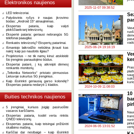
Elektronikos naujienos
2025-11-07 09:38:52
LED televizoriai.
Sez
Palydovinis ryšys ir naujas įkrovimo
pas
būdas: „Android 15“ atnaujinimas.
Ekspertas pataria, kaip valyti
Vasa
plokščiaekranį televizorių.
ruoš
Ekspertė pataria: geriausi nebrangūs 5G
dėme
telefonai paaugliui.
pasa
vado
Renkatės televizorių? Ekspertų patarimai.
2025-06-24 19:16:19
Išmaniojo laikrodžio nebūtina įkrauti kas
naktį: kaip juo naudotis ilgiau?
Ver
Projektorius – ne tik namų kinui: atskleidė
ke
šio įrenginio panaudojimo būdus.
Ekspertai patarė, į ką atkreipti dėmesį
Pra
renkantis monitorių.
plat
„Teltonika Networks“ pristato pirmuosius
saug
Lietuvoje sukurtus 5G įrenginius.
sukč
Kaip išsirinkti geriausią garso kolonėlę?
kuri
Ekspertas pataria nedaryti 1 klaidos.
2024-10-09 11:08:03
10
Buities technikos naujienos
ba
pir
5 įrenginiai, kuriuos įsigiję pasiruošite
vasaros karščiams.
Naud
Ekspertas pataria, kodėl verta rinktis
tran
QNED televizorių.
norė
pirkė
Ekspertas pataria, kaip teisingai prižiūrėti
2024-06-05 13:01:52
vert
skalbimo mašiną.
Karščiai dar nesibaigė – kaip išsirinkti
Ka