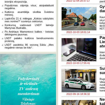
2022-11-04 20:37:17
pard
istorijos ekspozicija.
Populizmas stiprėja visur, atsipalaiduoti
Gy
negalima.
da
Kultūros asamblėja skelbia švietimo
mėnesį.
Kaun
Lapkričio 21 d. mitingas „Kokios valstybės
skyr
mes norime?“ suvienys sektorius.
kely
Konkursą vadovauti LNDT laimėjo
tikri
Martynas Budraitis.
KET)
Po Andriaus Mamontovo kalbos - keistas
2022-10-03 18:01:14
dėkingumo jausmas.
Pa
LNDT palaiko kultūros bendruomenės
protestą.
Li
LNDT pasitinka 86 sezoną šūkiu „Mes
atv
negalime vienas be kito“.
Inter
išvi
duom
2022-10-03 17:55:41
Su
sun
Rugs
Vil
nusi
nele
kanap
2022-09-16 18:36:32
Ne
ka