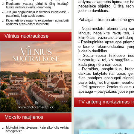
ardymą ar asmens lipimą per tvor
Ruošiatės vasarą dirbti iš šiltų kraštų?
nepasiekę objekto. O štai tech
Galite netekti svarbių duomenų.
judesio davikliais.
Jus jau apgaudinėja ir dirbtinis intelektas: 5
patarimai, kaip apsisaugoti.
Pabaigai – trumpa atmintinė gy
Kibernetinio saugumo ekspertas ragina būti
atidiems atsiskaitant internete.
- Nepamirškite elementarių sa
langus, nepalikite raktų ten,
Vilnius nuotraukose
kilimėliais, vazonais ar ant dur
- Pasirūpinkite apsaugos priemo
o kieme rekomenduotina įreng
judesio daviklius.
- Socialiniuose tinkluose nes
nuotraukų iki tol, kol sugrįšite 
kada jūsų nėra namuose.
- Dviračius, paspirtukus, bran
daiktus laikykite namuose, ge
šias patalpas apsaugoti signal
paspirtukų net trumpam nepalikit
- Jei gyvenate žemiausiuose d
apsauga – pavyzdžiui, juose įmo
TV antenų montavimas i
Mokslo naujienos
Mokslininkės įžvalgos, kaip alkoholis veikia
smegenis?