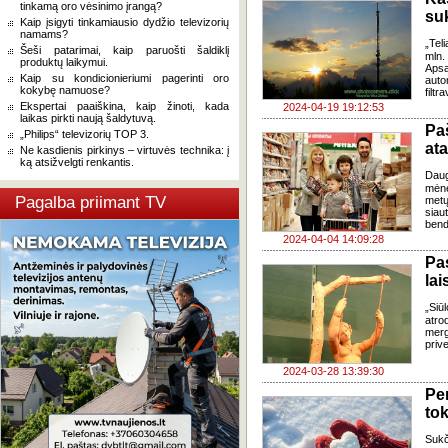
tinkamą oro vėsinimo įrangą?
su
Kaip įsigyti tinkamiausio dydžio televizorių
namams?
„Tel
Šeši patarimai, kaip paruošti šaldiklį
mln.
produktų laikymui.
Apsa
Kaip su kondicionieriumi pagerinti oro
auto
kokybę namuose?
filtr
Ekspertai paaiškina, kaip žinoti, kada
2024-04-19 19:12:53
laikas pirkti naują šaldytuvą.
Pa
„Philips“ televizorių TOP 3.
ata
Ne kasdienis pirkinys – virtuvės technika: į
ką atsižvelgti renkantis.
Daug
mėne
Pagalba priimant TV
metų
siau
bend
2024-04-04 14:09:28
Pa
lai
„Siū
atro
merg
prive
2024-03-28 13:39:30
Pe
to
Sukč