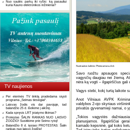
Nuo saulės parkų iki ryšio: ką pasauliui
kuria Kauno elektronikos inžinieriai?
Nuotraukos šaltinis: Photocamera.click
Savo ruožtu apsaugos special
vagysčių daugiau nei žiemą. Atsi
nėra ką vogti – ilgapirščius gali
TV naujienos
Vagys stebi, kokį turtą laikote 
Per eterinės TV tinklą pradedama siųsti
Anot Vilniaus AVPK Kriminal
programa „Seimas tiesiogiai“.
valdybos 2-ojo skyriaus viršinin
Laisvas žodis vis dar pavojuje, tad
privatūs gyvenamieji namai, o yp
balandžio 25 d. išeikime į aikštę.
Kada spręsis LRT įstatymo likimas?
„Tokios vagystės dažniausi
Protestas ŠALIN RANKAS NUO LAISVO
ŽODŽIO! Susitikime prie Seimo rytoj!
planuojamos. Ilgapirščiai gera
kamado kepsninė, gal koks keturr
Balandžio 8 d. tęsiasi PROTESTAS: Šalin
rankas nuo laisvo žodžio!
Tad jeigu toks turtas paliekamas