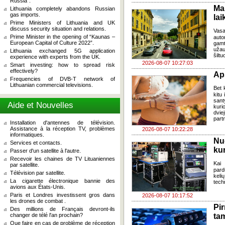
Russia”.
Ma
Lithuania completely abandons Russian
gas imports.
lai
Prime Ministers of Lithuania and UK
discuss security situation and relations.
Vasa
Prime Minister in the opening of “Kaunas –
auto
European Capital of Culture 2022”.
gamt
užau
Lithuania exchanged 5G application
šiltu
experience with experts from the UK.
2026-08-07 10:27:03
Smart investing: how to spread risk
effectively?
Ap
Frequencies of DVB-T network of
Lithuanian commercial televisions.
Bet k
kitu 
sant
Aide et Nouvelles
kuri
dvi
part
Installation d'antennes de télévision.
Assistance à la réception TV, problèmes
2026-08-07 10:22:28
informatiques.
Nu
Services et contacts.
kur
Passer d'un satellite à l'autre.
Recevoir les chaines de TV Lituaniennes
Kai
par satellite.
pard
Télévision par satellite.
keli
La cigarette électronique bannie des
tech
avions aux États-Unis.
Paris et Londres investissent gros dans
2026-08-07 10:17:52
les drones de combat .
Pi
Des millions de Français devront-ils
changer de télé l'an prochain?
ta
Que faire en cas de problème de réception