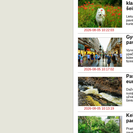
kl
še
Liet
pavė
kuri
2026-08-05 10:22:03
Gy
pa
Vyre
ypač
būte
fizi
2026-08-05 10:17:02
Pa
eu
Daž
susi
užsi
šimt
2026-08-05 10:13:19
Ke
pad
Praė
gausų