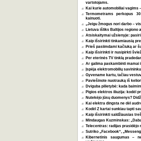
vartotojams.
Kai kurie automobiliai vagims –
Termometrams perkopus 30 l
kainuoti.
„Jeigu žmogus nori darbo – vi
Lietuva išliks Baltijos regiono 
Atsiskaitymai užsienyje: pasirin
Kaip išsirinkti tinkamiausią p
Prieš pasiimdami kačiuką ar šuni
Kaip išsirinkti ir nusipirkti šv
Per eterinės TV tinklą pradeda
Ar galima paskambinti mamai i
Įspėja elektromobilių savininkus
Gyvename kartu, tačiau vestu
Paviešinote nuotrauką iš kelio
Dviguba pilietybė: kada baimint
Pigios elektros iliuzija: kodėl
Nutekėjo jūsų duomenys? Didžia
Kai elektra dingsta ne dėl audro
Kodėl Z kartai sunkiau tapti s
Kaip išsirinkti saldžiausias tr
Mindaugas Kuzminskas: „Dabar 
Telecentras: radijas prasidėjo n
Sutriko „Facebook“, „Messenge
Kibernetinis saugumas – n