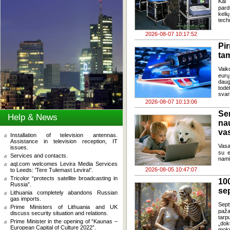
Kai
pard
keli
tech
2026-08-07 10:17:52
Pi
ta
Vaik
eurų
daug
todė
svar
2026-08-07 10:13:06
Se
Help & News
na
va
Installation of television antennas.
Assistance in television reception, IT
Vasa
issues.
su e
Services and contacts.
nami
aql.com welcomes Levira Media Services
2026-08-05 10:47:07
to Leeds: 'Tere Tulemast Levira!'.
Tricolor “protects satellite broadcasting in
100
Russia”.
se
Lithuania completely abandons Russian
gas imports.
Sept
Prime Ministers of Lithuania and UK
paža
discuss security situation and relations.
tarp
Prime Minister in the opening of “Kaunas –
„dok
European Capital of Culture 2022”.
moky