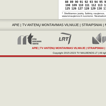
88
89
90
91
92
93
94
95
9
108
109
110
111
112
113
1
125
126
127
128
129
130
1
* Skelbiamos įvairių šaltinių naujienos,
www.tvnaujienos.lt nuomone. Neatsakom
APIE
|
TV ANTENŲ MONTAVIMAS VILNIUJE
|
STRAIPSNIAI
|
APIE
|
TV ANTENŲ MONTAVIMAS VILNIUJE
|
STRAIPSNIAI
|
Copyright 2015-2023 TV NAUJIENOS.LT | All righ