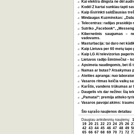
Kai elektra dingsta ne dėl audro
Kodėl Z kartai sunkiau tapti s
Kaip išsirinkti saldžiausias tr
Mindaugas Kuzminskas: „Dabar 
Telecentras: radijas prasidėjo n
Sutriko „Facebook“, „Messenge
Kibernetinis saugumas – n
vadovams.
Masturbacija: tai daro net kūdik
Kaip Lietuva per 60 metų tapo p
Kaip LG AI televizorius pagerina
Lietuvos radijo šimtmečiui – k
Apsimeta naudingomis, bet iš t
Namas ar butas? Atsakymas pri
Ateities apranga: nuo laborator
Vasaros ritmas keičia vaikų sa
Karštis, vandens trūkumas ar l
Daugelis vis dar nežino: šią tel
„Pamatai“: premija atiteko tyri
Vasaros pavojai akims: traumos
Šio sąrašo naujienos detaliau
Daugiau ankstesnių naujienų:
19
20
21
22
23
24
25
26
2
42
43
44
45
46
47
48
49
5
65
66
67
68
69
70
71
72
7