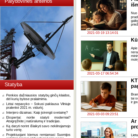
Palydovinės antenos
iš
Nuo 
prad
gali
priež
2021-03-19 13:14:01
Kū
Apie
ner
mini
moky
2021-03-17 06:54:34
K
Statyba
pa
Bran
Penkios dažniausios statybų ginčų klaidos,
tai 
dėl kurių bylose pralaimima.
ir į
Lėtai nepavyko – šokusi paklausa Vilniuje
pralenkė 2021 m. vidurkį.
Interjero dizainas: Kaip įsirengti svetainę?
2021-03-03 09:23:51
Ekspertai: norite statyti moderniai?
Ar 
Atsigręžkite į natūralumą ir tradicijas.
Ką daryti norint išlaikyti savo nekilnojamojo
pr
turto vertę.
Projektuojant kiemus remiamasi Suomijos
Liet