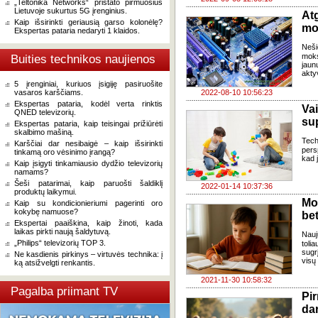
„Teltonika Networks“ pristato pirmuosius
Lietuvoje sukurtus 5G įrenginius.
Atg
Kaip išsirinkti geriausią garso kolonėlę?
mo
Ekspertas pataria nedaryti 1 klaidos.
Neši
moks
Buities technikos naujienos
jaun
akty
5 įrenginiai, kuriuos įsigiję pasiruošite
vasaros karščiams.
2022-08-10 10:56:23
Ekspertas pataria, kodėl verta rinktis
Va
QNED televizorių.
su
Ekspertas pataria, kaip teisingai prižiūrėti
skalbimo mašiną.
Tech
Karščiai dar nesibaigė – kaip išsirinkti
pers
tinkamą oro vėsinimo įrangą?
kad 
Kaip įsigyti tinkamiausio dydžio televizorių
namams?
Šeši patarimai, kaip paruošti šaldiklį
2022-01-14 10:37:36
produktų laikymui.
Mok
Kaip su kondicionieriumi pagerinti oro
kokybę namuose?
be
Ekspertai paaiškina, kaip žinoti, kada
laikas pirkti naują šaldytuvą.
Nauj
„Philips“ televizorių TOP 3.
toli
sugr
Ne kasdienis pirkinys – virtuvės technika: į
visų
ką atsižvelgti renkantis.
2021-11-30 10:58:32
Pagalba priimant TV
Pir
da