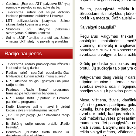
Gedimas „Express-AT1“ palydove 56° rytų
ilgumos – palydovas nutraukė darbą.
Be to, paauglystė reiškia ir
Telecentras sutarė dėl naujos dirbtinio
Skubėdami iš mokyklos į būreliu
intelekto platformos sukūrimo Lietuvoje.
nori ir ką mėgsta. Dažniausiai 
LRT politizuosiantis įstatymas Seime
skinasi kelią kosminiu greičiu.
Ką valgyti paaugliui?
Skubotas LRT įstatymo pakeitimų
svarstymas Kultūros komitete.
Reguliarus valgymas triskart
Seimo LSDP frakcijos pranešimas: Seime
apsirūpinti maistinėmis med
– naujas LRT įstatymo pakeitimų projektas.
vitaminų, mineralų ir angliava
pamokose sunku sukoncentruot
Radijo naujienos
svarbiausiu valgymu, kuris užtik
Grūdų produktai yra puikus angl
Telecentras: radijas prasidėjo nuo inžinierių
ir tebesiremia jų darbu.
protui. Jų sudėtyje taip pat yra
Radijas prieš sparčiai populiarėjančias
tinklalaides: kuriam atiteks mūsų ausys?
Valgydamas daug vaisių ir darž
RRT: atsirado daugiau galimybių naujoms
stiprina imuninę sistemą ir sa
radijo stotims.
svarbūs sveikai odai ir regėjim
Pradėtos „Radio Signal“ programos
porcijas vaisių ir penkias porcij
transliacijos vidurinėmis bangomis.
RRT: radijo stotis „Sputnik“ ir Lietuvos
Mėsa, vištiena, žuvis, kiaušini
pasirinkta programa.
lęšiai) organizmą aprūpina gele
Kodėl Lietuvoje galime matyti ir girdėti
kūnelių, kurie perneša deguon
kitose šalyse transliuojamas laidas?
svarbu ir todėl, kad jos neten
„TV3 Grupė“ įsigyja „M-1“ valdomas radijo
būti mažakraujystės priežastim
stotis.
raumenims. Jei paauglystėje ne
Iš Sitkūnų radijo stoties prabilo „Radio
kristi svoris. Baltymų ims trūkti
Pravda“.
reikia valgyti mėsos, vištienos, 
Bendrovei „Plunsta“ skirta bauda už
dezinformacijos skleidimą.