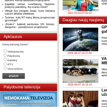
patirtimi: kiemai atiduodami kaimynams.
būre
užtik
Įsigaliojo vienas svarbiausių Statybos
įstatymo pakeitimų. Ką svarbu žinoti?
Vilniuje bus įrengtas butas, kurio interjerą
2021-03-03 07:42:43
sukūrė dirbtinis intelektas.
Tyrimas: kokį NT kainų likimą prognozuoja
Daugiau naujų naujienų
gyventojai?
„Realco“: balandį parduotas 191 būstas,
GP
dauguma – pastatytuose projektuose.
gal
Apklausos
Robo
sust
skly
Kokią televiziją žiūrite?
Vietinę/eterinę
2026-08-07 16:27:00
Palydovinę
VA
Kabelinę
MB
IPTV
Visai nežiūriu
Viln
dien
apdo
2026-08-07 16:19:19
Palydovinė televizija
Le
už
Verb
kont
tink