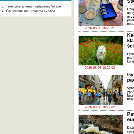
Šta
Televizijos antenų montavimas Vilniuje
Dau
Čia gali būti Jūsų reklama / kainos
daug
gyve
paja
nepa
2026-08-05 10:26:31
Ka
kl
še
Liet
pavė
kuri
2026-08-05 10:22:03
Gy
pa
Vyre
ypač
būte
fizi
2026-08-05 10:17:02
Pa
eu
Daž
susi