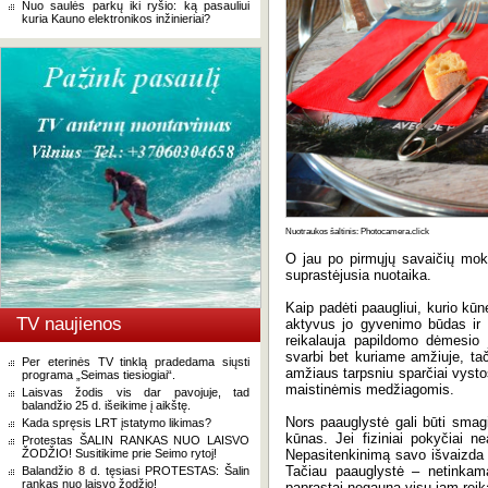
Nuo saulės parkų iki ryšio: ką pasauliui
kuria Kauno elektronikos inžinieriai?
Nuotraukos šaltinis: Photocamera.click
O jau po pirmųjų savaičių moky
suprastėjusia nuotaika.
Kaip padėti paaugliui, kurio k
TV naujienos
aktyvus jo gyvenimo būdas ir in
reikalauja papildomo dėmesio 
svarbi bet kuriame amžiuje, tač
Per eterinės TV tinklą pradedama siųsti
amžiaus tarpsniu sparčiai vystosi
programa „Seimas tiesiogiai“.
maistinėmis medžiagomis.
Laisvas žodis vis dar pavojuje, tad
balandžio 25 d. išeikime į aikštę.
Nors paauglystė gali būti smagi,
Kada spręsis LRT įstatymo likimas?
kūnas. Jei fiziniai pokyčiai nea
Protestas ŠALIN RANKAS NUO LAISVO
ŽODŽIO! Susitikime prie Seimo rytoj!
Nepasitenkinimą savo išvaizda ga
Tačiau paauglystė – netinkam
Balandžio 8 d. tęsiasi PROTESTAS: Šalin
rankas nuo laisvo žodžio!
paprastai negauna visų jam reik