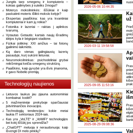
Jungtis tarp smegenų ir kompiuterio –
nusivi
kokias galimybes ji suteiks žmogui?
2026-05-06 10:44:35
Moterys mokslininkės: iššūkiai ir kaip
Ka
paskatinti moteris išlikti mokslo kelyje?
už
Ekspertas paaiškina: kas yra kvantiniai
kompiuteriai ir kam jų reikia?
Fotonika ir lazeriai – raktas į aplinkos
Prie
tvarumą.
moky
gniū
Vytautas Getautis: kartais naujų išradimų
pasi
idėjos kyla ir bėgiojant stadione.
band
Fizikai įsitikinę: XXI amžius – tai fotonų
2026-03-11 19:58:58
įgalinimo laikmetis.
Ką daro vienas galingiausių lazerių
Ap
pasaulyje, kurį sukūrė lietuviai.
va
Neuromokslininkas: psichodeliniai grybai
reikšmingai keičia smegenų struktūrą.
Pras
Paaiškino, kaip gyvybė yra išvis įmanoma,
prie
ir gavo Nobelio premiją.
kasd
atli
kiše
Technologijų naujienos
prakt
2025-09-05 11:53:16
Ki
Lietuvos laukus jau pjauna autonominiai
išm
kombainai: kodėl?
5 mažmeninėje prekyboje sparčiausiai
Pras
įsitvirtinančios inovacijos.
kiše
Technologijų tendencijos: kokie metai
elgt
laukia IT sektoriaus 2024-iais.
ats
Kas yra „VoLTE“ ir „VoWiFi“ technologijos
bank
bei kokį iššūkį jos sprendžia?
2025-08-29 09:08:36
„ChatGPT“ meluoja ir neraudonuoja: kaip
Va
išvengti DI melo pinklių?