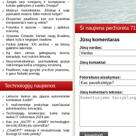
Jungtis tarp smegenų ir kompiuterio –
kokias galimybes ji suteiks žmogui?
Moterys mokslininkės: iššūkiai ir kaip
paskatinti moteris išlikti mokslo kelyje?
Ekspertas paaiškina: kas yra kvantiniai
kompiuteriai ir kam jų reikia?
Ši naujiena peržiūrėta 
Fotonika ir lazeriai – raktas į aplinkos
tvarumą.
Vytautas Getautis: kartais naujų išradimų
Jūsų komentaras
idėjos kyla ir bėgiojant stadione.
Fizikai įsitikinę: XXI amžius – tai fotonų
Jūsų vardas:
įgalinimo laikmetis.
Ką daro vienas galingiausių lazerių
pasaulyje, kurį sukūrė lietuviai.
Neuromokslininkas: psichodeliniai grybai
Jūsų kontaktai:
reikšmingai keičia smegenų struktūrą.
Paaiškino, kaip gyvybė yra išvis įmanoma,
ir gavo Nobelio premiją.
Fotorebuso atsakymas:
Technologijų naujienos
Jūsų komentaro tekstas:
Lietuvos laukus jau pjauna autonominiai
kombainai: kodėl?
5 mažmeninėje prekyboje sparčiausiai
įsitvirtinančios inovacijos.
Technologijų tendencijos: kokie metai
laukia IT sektoriaus 2024-iais.
Kas yra „VoLTE“ ir „VoWiFi“ technologijos
bei kokį iššūkį jos sprendžia?
„ChatGPT“ meluoja ir neraudonuoja: kaip
išvengti DI melo pinklių?