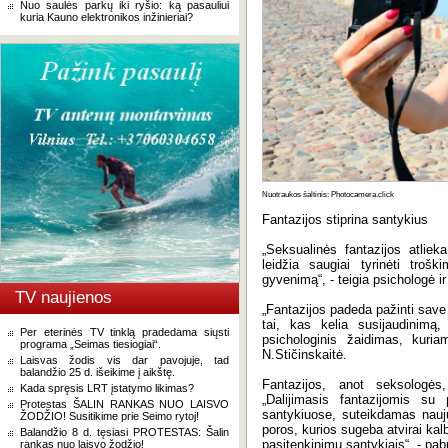
Nuo saulės parkų iki ryšio: ką pasauliui
kuria Kauno elektronikos inžinieriai?
Nuotraukos šaltinis: Photocamera.click
Fantazijos stiprina santykius
„Seksualinės fantazijos atlie
leidžia saugiai tyrinėti trošk
gyvenimą“, - teigia psichologė i
TV naujienos
„Fantazijos padeda pažinti save -
tai, kas kelia susijaudinimą
Per eterinės TV tinklą pradedama siųsti
psichologinis žaidimas, kuriam
programa „Seimas tiesiogiai“.
N.Stičinskaitė.
Laisvas žodis vis dar pavojuje, tad
balandžio 25 d. išeikime į aikštę.
Fantazijos, anot seksologės,
Kada spręsis LRT įstatymo likimas?
„Dalijimasis fantazijomis su p
Protestas ŠALIN RANKAS NUO LAISVO
santykiuose, suteikdamas naujų
ŽODŽIO! Susitikime prie Seimo rytoj!
poros, kurios sugeba atvirai kal
Balandžio 8 d. tęsiasi PROTESTAS: Šalin
pasitenkinimu santykiais“, - pab
rankas nuo laisvo žodžio!