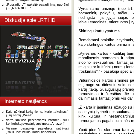
„Rusradio LT“ pakeitė pavadinimą, nuo šiol
ji – „R RADIO LT“.
Vyresniame amžiuje (nuo 51 
hormoninių pokyčių, tačiau, 
nedingsta - jis įgyja naujas 
Diskusija apie LRT HD
labiau emocinės, orientuotos į ry
Skirtingų kartų ypatumai
Remdamasi praktika ir tyrimais,
kaip skirtingos kartos priima ir
„Vyresnės kartos - kūdikių bum
moralinėmis normomis ir stip
slopino seksualines fantazija
religinių ar kultūrinių normų fan
troškimais“,“ - pasakoja speciali
Viduriniosios kartos žmonės jau 
m., augo su didesniu seksualin
kartų įtaką. Suaugusiųjų pramog
formavimąsi ir lūkesčius. Jie tu
dalinimasis fantazijomis vis dar 
Interneto naujienos
„Z karta ir jaunimas užaugo su 
galimybių tyrinėti seksualumą.
Kaip užkirsti kelią tiems, kurie „skolinasi“
jūsų namų „Wi-Fi“.
kink kultūrą ir nestandartin
Verta suklusti perkantiems internetu: 900
formuojamos pagal socialinės med
kenkėjiškų svetainių apsimeta „Amazon“.
Visame pasaulyje pastebėta sutrikusi
Ypač įdomūs skirtumai tarp vyr
„YouTube“ veikla: kodėl nebeveiks.