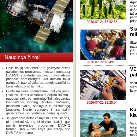
Agur
sezo
dažn
tači
pada
pried
2026-07-24 16:42:58
Sk
re
Skai
paga
jos 
įtra
Naudinga žinoti
2026-07-22 10:49:13
Dalis naujų televizorių turi galimybę priimti
VE
palydovines programas, nes turi įmontuotą
pa
DVB-S2 standarto imtuvą. Tokiu atveju
priedėlis nereikalingas. Jei domina tokia
galimybė, paprašykite pardavėjo paaiškinti,
Vals
kurie televizoriai tam tiktų.
sute
funk
Prietaisai, kurie nenaudojami, bet yra įjungti
į elektros lizdus ar veikia budėjimo režimu -
naudoja elektros energiją. Tai televizoriai,
kompiuteriai, mobiliųjų telefonų įkrovikliai,
2026-07-21 19:25:54
maitinimo blokai, skalbyklė ir mikrobangų
Ka
krosnelė. Norite sutaupyti ir sumažinti
gaisro riziką - išvykdami iš namų išjunkite.
kl
Jei gyvenate netoli kaimyninių šalių sienos,
pirkdami televizorių įsitikinkite, kad jis gali
Van
priimti televizijos programas DVB-T2
atsi
formatu. Kai kurios šalys jau perėjo prie
Visg
DVB-T2 standarto.
nes