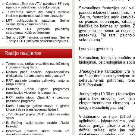
Gedimas „Express-AT1“ palydove 56° rytų
ilgumos – palydovas nutraukė darbą.
Seksualinės fantazijos gali vei
Telecentras sutarė dėl naujos dirbtinio
padeda išlaisvinti endorfinus ir
intelekto platformos sukūrimo Lietuvoje.
„Be to, fantazijos ugdo kūrybišk
LRT politizuosiantis įstatymas Seime
su įvairiais scenarijais, situac
skinasi kelią kosminiu greičiu.
išraišką be baimės ar gėdos. Žm
Skubotas LRT įstatymo pakeitimų
gyvenime jie nenori ar negali 
svarstymas Kultūros komitete.
pasekmių. Tai tarsi psicholog
Seimo LSDP frakcijos pranešimas: Seime
seksualumą.“
– naujas LRT įstatymo pakeitimų projektas.
Lydi visą gyvenimą
Radijo naujienos
Seksualinių fantazijų pobūdis n
biologiniai, psichologiniai ir soci
Telecentras: radijas prasidėjo nuo inžinierių
ir tebesiremia jų darbu.
„Paauglystėje fantazijos yra 
Radijas prieš sparčiai populiarėjančias
amžiuje dominuoja tyrinėjimo p
tinklalaides: kuriam atiteks mūsų ausys?
seksualinėmis patirtimis, roma
RRT: atsirado daugiau galimybių naujoms
radijo stotims.
N.Stičinskaitė.
Pradėtos „Radio Signal“ programos
transliacijos vidurinėmis bangomis.
Jaunystėje (19-30 m.) fantazijos
RRT: radijo stotis „Sputnik“ ir Lietuvos
apima tiek emocinį, tiek fizin
pasirinkta programa.
eksperimentavimo elementų - 
Kodėl Lietuvoje galime matyti ir girdėti
naujų seksualinių patirčių.“
kitose šalyse transliuojamas laidas?
„TV3 Grupė“ įsigyja „M-1“ valdomas radijo
Vidutiniame amžiuje (31-50 
stotis.
aplinkybių - įsipareigojimai, va
Iš Sitkūnų radijo stoties prabilo „Radio
dažnai gerėja. „Šiame amžiuj
Pravda“.
dažnai sukasi apie jau pažį
Bendrovei „Plunsta“ skirta bauda už
ilgalaikiuose santykiuose“, - p
dezinformacijos skleidimą.