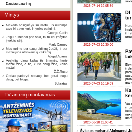
seklu
Daugiau patarimų
2026-07-14 19:05:59
DI
Mintys
tur
Niekada nesiginčyk su idiotu. Jis nutemps
Nors
tave iki savo lygio ir įveiks patirtimi.
inte
George Carlin
(ES)
prog
Jeigu tu nesėdi prie salo, tai tu esi įrašytas
į valgiaraštį.
Mark Carney
2026-07-03 10:30:00
Mes turime per daug didingų žodžių ir per
Pa
mažai juos atitinkančių veiksmų.
lai
Abigail Adams
Apskritai daug kalba tie žmonės, kurie
mažai žino, o tie, kurie daug žino, kalba
Elek
mažai.
ir d
Ž.Ž.Ruso
paro
pasp
Geriau padaryti nedaug, bet gerai, negu
prob
daug, bet blogai.
mane
Sokratas
2026-07-03 10:19:09
Ka
TV antenų montavimas
ke
Vasa
ir g
keli
nakv
marš
2026-06-28 11:03:41
Šviesos meistrui Algimantui Jo