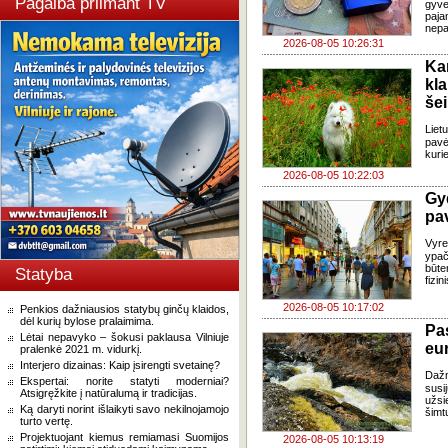
Pagalba priimant TV
gyve
paja
nepa
2026-08-05 10:26:31
Ka
kl
še
Liet
pavė
kuri
2026-08-05 10:22:03
Gy
pa
Vyre
ypač
būte
Statyba
fizi
2026-08-05 10:17:02
Penkios dažniausios statybų ginčų klaidos,
dėl kurių bylose pralaimima.
Pa
Lėtai nepavyko – šokusi paklausa Vilniuje
eu
pralenkė 2021 m. vidurkį.
Interjero dizainas: Kaip įsirengti svetainę?
Daž
Ekspertai: norite statyti moderniai?
susi
Atsigręžkite į natūralumą ir tradicijas.
užsi
Ką daryti norint išlaikyti savo nekilnojamojo
šimt
turto vertę.
Projektuojant kiemus remiamasi Suomijos
2026-08-05 10:13:19