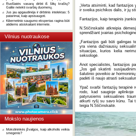
Ruošiatės vasarą dirbti iš šiltų kraštų?
„Verta atsiminti, kad fantazijos
Galite netekti svarbių duomenų.
ir sveika psichikos dalis, ir jų
Jus jau apgaudinėja ir dirbtinis intelektas: 5
patarimai, kaip apsisaugoti.
Fantazijos, kaip terapinis įranki
Kibernetinio saugumo ekspertas ragina būti
atidiems atsiskaitant internete.
N.Stičinskaitė atkreipia dėmes
sprendžiant įvairias psichologin
Vilnius nuotraukose
„Fantazijos gali būti galingas t
yra viena dažniausių seksualin
situacijas, kurios kelia nerim
seksologė.
Anot specialistės, fantazijos p
„Jos gali skatinti susijaudini
šalutinio poveikio ar hormonini
padėti iš naujo atrasti seksual
Ypač svarbi fantazijų terapinė
rodo, kad saugioje aplinkoje
patyrusiems seksualines trauma
atkurti ryšį su savo kūnu. Tai 
teigia N.Stičinskaitė.
Mokslo naujienos
Mokslininkės įžvalgos, kaip alkoholis veikia
smegenis?