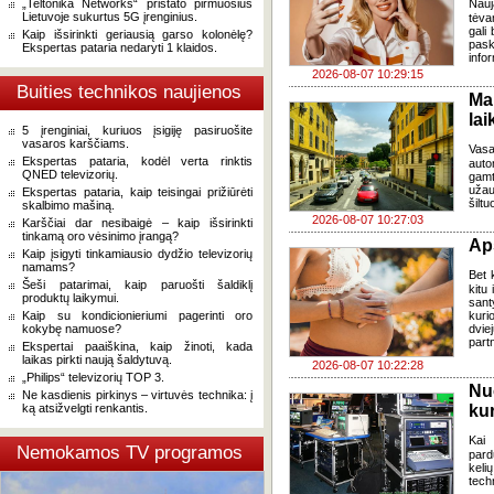
„Teltonika Networks“ pristato pirmuosius
Nauj
Lietuvoje sukurtus 5G įrenginius.
tėva
gali
Kaip išsirinkti geriausią garso kolonėlę?
pask
Ekspertas pataria nedaryti 1 klaidos.
infor
2026-08-07 10:29:15
Buities technikos naujienos
Ma
lai
5 įrenginiai, kuriuos įsigiję pasiruošite
vasaros karščiams.
Vasa
Ekspertas pataria, kodėl verta rinktis
auto
QNED televizorių.
gamt
užau
Ekspertas pataria, kaip teisingai prižiūrėti
šiltu
skalbimo mašiną.
2026-08-07 10:27:03
Karščiai dar nesibaigė – kaip išsirinkti
tinkamą oro vėsinimo įrangą?
Ap
Kaip įsigyti tinkamiausio dydžio televizorių
namams?
Bet k
Šeši patarimai, kaip paruošti šaldiklį
kitu 
produktų laikymui.
sant
Kaip su kondicionieriumi pagerinti oro
kuri
kokybę namuose?
dvi
part
Ekspertai paaiškina, kaip žinoti, kada
laikas pirkti naują šaldytuvą.
2026-08-07 10:22:28
„Philips“ televizorių TOP 3.
Nu
Ne kasdienis pirkinys – virtuvės technika: į
ką atsižvelgti renkantis.
kur
Kai
Nemokamos TV programos
pard
keli
tech