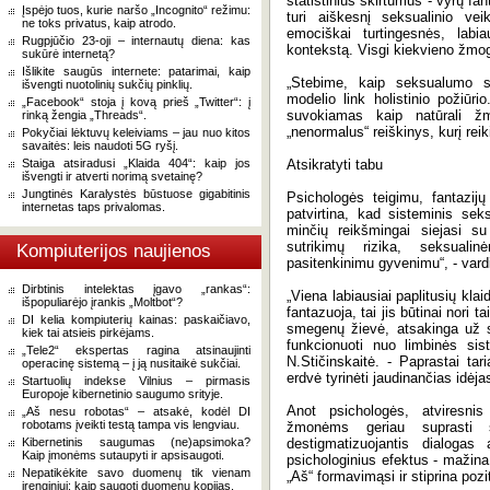
statistinius skirtumus - vyrų fan
Įspėjo tuos, kurie naršo „Incognito“ režimu:
turi aiškesnį seksualinio ve
ne toks privatus, kaip atrodo.
emociškai turtingesnės, labi
Rugpjūčio 23-oji – internautų diena: kas
kontekstą. Visgi kiekvieno žmog
sukūrė internetą?
Išlikite saugūs internete: patarimai, kaip
„Stebime, kaip seksualumo su
išvengti nuotolinių sukčių pinklių.
modelio link holistinio požiū
„Facebook“ stoja į kovą prieš „Twitter“: į
suvokiamas kaip natūrali ž
rinką žengia „Threads“.
„nenormalus“ reiškinys, kurį reiki
Pokyčiai lėktuvų keleiviams – jau nuo kitos
savaitės: leis naudoti 5G ryšį.
Staiga atsiradusi „Klaida 404“: kaip jos
Atsikratyti tabu
išvengti ir atverti norimą svetainę?
Jungtinės Karalystės būstuose gigabitinis
Psichologės teigimu, fantazijų
internetas taps privalomas.
patvirtina, kad sisteminis seks
minčių reikšmingai siejasi su
sutrikimų rizika, seksuali
Kompiuterijos naujienos
pasitenkinimu gyvenimu“, - vardi
Dirbtinis intelektas įgavo „rankas“:
„Viena labiausiai paplitusių kl
išpopuliarėjo įrankis „Moltbot“?
fantazuoja, tai jis būtinai nori t
DI kelia kompiuterių kainas: paskaičiavo,
smegenų žievė, atsakinga už s
kiek tai atsieis pirkėjams.
funkcionuoti nuo limbinės sis
„Tele2“ ekspertas ragina atsinaujinti
N.Stičinskaitė. - Paprastai tar
operacinę sistemą – į ją nusitaikė sukčiai.
erdvė tyrinėti jaudinančias idėja
Startuolių indekse Vilnius – pirmasis
Europoje kibernetinio saugumo srityje.
Anot psichologės, atviresnis
„Aš nesu robotas“ – atsakė, kodėl DI
robotams įveikti testą tampa vis lengviau.
žmonėms geriau suprasti s
Kibernetinis saugumas (ne)apsimoka?
destigmatizuojantis dialogas
Kaip įmonėms sutaupyti ir apsisaugoti.
psichologinius efektus - mažina
Nepatikėkite savo duomenų tik vienam
„Aš“ formavimąsi ir stiprina poz
įrenginiui: kaip saugoti duomenų kopijas.