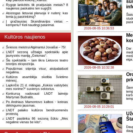
kaip planuoti kelionę į kalnus.
su
Rygoje lankėtės tik praėjusiais metais? 8
in
naujienos paskatins ten sugrįžti.
Atostogas lietuviai planuoja ir rudenį: kas
Šia
lemia jų pasirinkimą?
stud
Į gražiausias Skandinavijos vietas –
pasi
kemperiu? Keli naudingi patarimai.
2026-08-05 10:36:53
Me
Kultūros naujienos
ko
Šviesos meistrui Algimantui Jovaišai – 75!
Dar 
LNDT sezoną užbaigs spektakliu apie
med
jaunystės maniją „Geismas“.
med
eiga
Šis spektaklis – tam tikra Lietuvos teatro
istorijos ekspozicija.
2026-08-05 10:32:38
Populizmas stiprėja visur, atsipalaiduoti
negalima.
Oro
Kultūros asamblėja skelbia švietimo
pri
mėnesį.
Lapkričio 21 d. mitingas „Kokios valstybės
Šiem
mes norime?“ suvienys sektorius.
temp
Konkursą vadovauti LNDT laimėjo
karš
Martynas Budraitis.
temp
Po Andriaus Mamontovo kalbos - keistas
dėkingumo jausmas.
2026-08-05 10:29:01
LNDT palaiko kultūros bendruomenės
Už
protestą.
Šta
LNDT pasitinka 86 sezoną šūkiu „Mes
negalime vienas be kito“.
Dau
daug