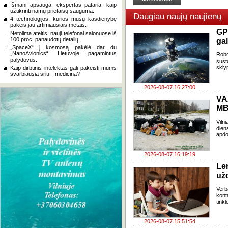
Išmani apsauga: ekspertas pataria, kaip
užtikrinti namų prietaisų saugumą.
Daugiau naujų naujienų
4 technologijos, kurios mūsų kasdienybę
pakeis jau artimiausiais metais.
GP
Netolima ateitis: nauji telefonai salonuose iš
100 proc. panaudotų detalių.
gal
„SpaceX“ į kosmosą pakėlė dar du
„NanoAvionics“ Lietuvoje pagamintus
Robo
palydovus.
sust
skly
Kaip dirbtinis intelektas gali pakeisti mums
svarbiausią sritį – mediciną?
2026-08-07 16:27:00
VA
MB
Viln
dien
apdo
2026-08-07 16:19:19
Le
už
Verb
kont
tink
2026-08-07 15:51:54