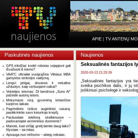
APIE
|
TV ANTENŲ MO
Paskutinės naujienos
Naujienos
Seksualinės fantazijos l
GPS trikdžiai: kodėl robotas vejapjovė gali
išvažiuoti iš kiemo?
2025-03-23 21:25:39
VAATC oficialiai susigrąžina Vilniaus MBA
gamyklos teritorijos valdymą.
„Seksualinės fantazijos yra ti
Lengvi pinigai, dovanos ir nekaltos
sveika psichikos dalis, ir jų 
užduotys: kaip verbuojami vaikai?
įsitikinusi psichologė ir seksolo
Vokietijos teismas: DI bendrovė „Suno AI“
pažeidė autorių teises.
Mokymasis visą gyvenimą kintančios
karjeros laikais.
Pagrindinės rizikos augintiniui vasarą:
pasitikrinkite savo keturkojo krepšį.
Parduodate telefoną skelbimuose –
padovanojate asmeninius duomenis?
Manote, kad viršiję greitį laimite daug laiko?
Klystate − tai mitas.
Apsauga nuo nėštumo – abiejų reikalas.