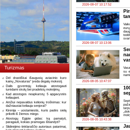
2026-08-07 10:17:52
Pi
ta
Vaik
eurų
daug
todė
svar
2026-08-07 10:13:06
Se
na
va
Turizmas
Vasa
su e
nami
Dėl drastiškai išaugusių aviacinio kuro
2026-08-05 10:47:07
kainų „Novaturas“ įveda degalų mokestį.
Dalis gyventojų keliauja atostogauti
100
turėdami skolų bei pradelstų mokėjimų.
se
Kad atostogos neapkarstų: 5 apgavystės
keliaujant.
Sept
Amžiui nepavaldus kelionių troškimas: kur
paža
dažniausiai keliauja senjorai?
tarp
Kirenija – uostamiestis, kuris padės sielą
„dok
prikelti iš žiemos miego.
moky
Atostogų Egipte gidas: ką pamatyti,
2026-08-05 10:43:38
paragauti, kokias pramogas išbandyti?
J
Slidinėjimo tinklaraščio autoriaus patarimai,