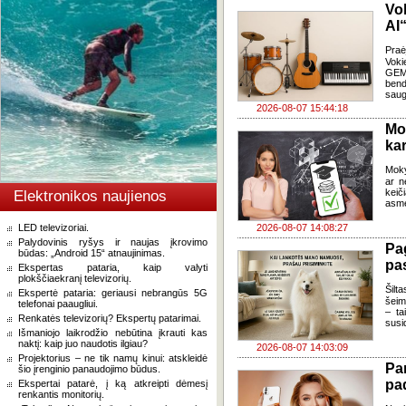
Vo
AI“
Pra
Voki
GEMA
bend
saug
2026-08-07 15:44:18
Mo
kar
Moky
ar n
keič
Elektronikos naujienos
asme
LED televizoriai.
2026-08-07 14:08:27
Palydovinis ryšys ir naujas įkrovimo
Pa
būdas: „Android 15“ atnaujinimas.
pas
Ekspertas pataria, kaip valyti
plokščiaekranį televizorių.
Šilta
Ekspertė pataria: geriausi nebrangūs 5G
šeim
telefonai paaugliui.
– ta
Renkatės televizorių? Ekspertų patarimai.
susi
Išmaniojo laikrodžio nebūtina įkrauti kas
naktį: kaip juo naudotis ilgiau?
2026-08-07 14:03:09
Projektorius – ne tik namų kinui: atskleidė
Pa
šio įrenginio panaudojimo būdus.
pa
Ekspertai patarė, į ką atkreipti dėmesį
renkantis monitorių.