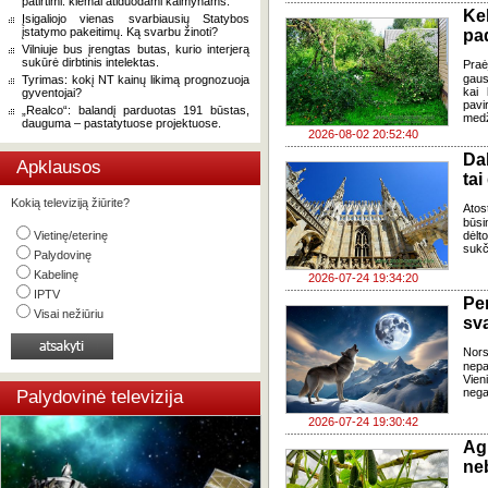
patirtimi: kiemai atiduodami kaimynams.
Ke
Įsigaliojo vienas svarbiausių Statybos
įstatymo pakeitimų. Ką svarbu žinoti?
pad
Vilniuje bus įrengtas butas, kurio interjerą
sukūrė dirbtinis intelektas.
Praė
gausų
Tyrimas: kokį NT kainų likimą prognozuoja
kai 
gyventojai?
pavi
„Realco“: balandį parduotas 191 būstas,
medž
dauguma – pastatytuose projektuose.
2026-08-02 20:52:40
Da
Apklausos
tai
Kokią televiziją žiūrite?
Atos
būsi
Vietinę/eterinę
dėlt
sukč
Palydovinę
Kabelinę
2026-07-24 19:34:20
IPTV
Pe
Visai nežiūriu
sv
Nor
nepa
Vien
negal
Palydovinė televizija
2026-07-24 19:30:42
Ag
ne