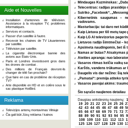
Mindaugas Kuzminskas: „Dabar 
Telecentras: radijas prasidėjo n
Aide et Nouvelles
Sutriko „Facebook“, „Messenge
Kibernetinis saugumas – n
Installation d'antennes de télévision.
vadovams.
Assistance à la réception TV, problèmes
Masturbacija: tai daro net kūdik
informatiques.
Services et contacts.
Kaip Lietuva per 60 metų tapo p
Passer d'un satellite à l'autre.
Kaip LG AI televizorius pagerina
Recevoir les chaines de TV Lituaniennes
Lietuvos radijo šimtmečiui – k
par satellite.
Apsimeta naudingomis, bet iš t
Télévision par satellite.
Namas ar butas? Atsakymas pri
La cigarette électronique bannie des
avions aux États-Unis.
Ateities apranga: nuo laborator
Paris et Londres investissent gros dans
Vasaros ritmas keičia vaikų sa
les drones de combat .
Karštis, vandens trūkumas ar l
Des millions de Français devront-ils
changer de télé l'an prochain?
Daugelis vis dar nežino: šią tel
Que faire en cas de problème de réception
„Pamatai“: premija atiteko tyri
TV?
Vasaros pavojai akims: traumos
Arte disponible en HD et en colère sous le
sac plastique HotBird.
Šio sąrašo naujienos detaliau
Reklama
Daugiau ankstesnių naujienų:
19
20
21
22
23
24
25
26
2
42
43
44
45
46
47
48
49
5
Televizijos antenų montavimas Vilniuje
65
66
67
68
69
70
71
72
7
Čia gali būti Jūsų reklama / kainos
88
89
90
91
92
93
94
95
9
108
109
110
111
112
113
1
125
126
127
128
129
130
1