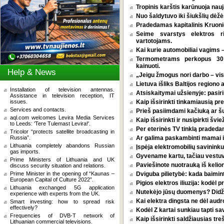
Tropinis karštis karūnuoja nauj
Nuo šaldytuvo iki šiukšlių dėž
Pradedamas kapitalinis Kruoni
Seime svarstys elektros r
vartotojams.
Kai kurie automobiliai vagims –
Termometrams perkopus 30 l
kainuoti.
Help & News
„Jeigu žmogus nori darbo – vi
Lietuva išliks Baltijos regiono 
Installation of television antennas.
Atsiskaitymai užsienyje: pasirin
Assistance in television reception, IT
issues.
Kaip išsirinkti tinkamiausią p
Services and contacts.
Prieš pasiimdami kačiuką ar šuni
aql.com welcomes Levira Media Services
Kaip išsirinkti ir nusipirkti šv
to Leeds: 'Tere Tulemast Levira!'.
Per eterinės TV tinklą pradeda
Tricolor “protects satellite broadcasting in
Russia”.
Ar galima paskambinti mamai i
Lithuania completely abandons Russian
Įspėja elektromobilių savininkus
gas imports.
Gyvename kartu, tačiau vestu
Prime Ministers of Lithuania and UK
Paviešinote nuotrauką iš kelio
discuss security situation and relations.
Prime Minister in the opening of “Kaunas –
Dviguba pilietybė: kada baimint
European Capital of Culture 2022”.
Pigios elektros iliuzija: kodėl
Lithuania exchanged 5G application
Nutekėjo jūsų duomenys? Didžia
experience with experts from the UK.
Kai elektra dingsta ne dėl audro
Smart investing: how to spread risk
effectively?
Kodėl Z kartai sunkiau tapti s
Frequencies of DVB-T network of
Kaip išsirinkti saldžiausias tr
Lithuanian commercial televisions.