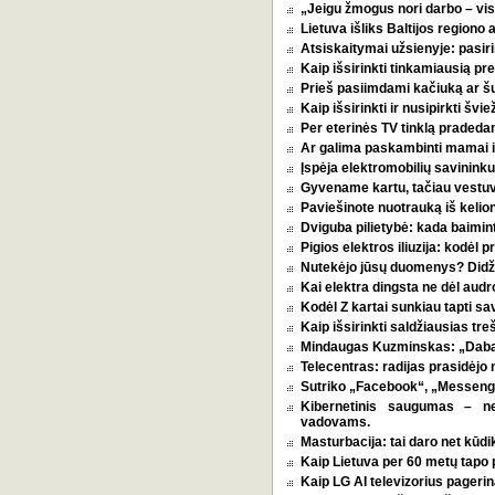
„Jeigu žmogus nori darbo – vi
Lietuva išliks Baltijos regiono 
Atsiskaitymai užsienyje: pasirin
Kaip išsirinkti tinkamiausią p
Prieš pasiimdami kačiuką ar šuni
Kaip išsirinkti ir nusipirkti šv
Per eterinės TV tinklą pradeda
Ar galima paskambinti mamai i
Įspėja elektromobilių savininkus
Gyvename kartu, tačiau vestu
Paviešinote nuotrauką iš kelio
Dviguba pilietybė: kada baimint
Pigios elektros iliuzija: kodėl
Nutekėjo jūsų duomenys? Didžia
Kai elektra dingsta ne dėl audro
Kodėl Z kartai sunkiau tapti s
Kaip išsirinkti saldžiausias tr
Mindaugas Kuzminskas: „Dabar 
Telecentras: radijas prasidėjo n
Sutriko „Facebook“, „Messenge
Kibernetinis saugumas – n
vadovams.
Masturbacija: tai daro net kūdik
Kaip Lietuva per 60 metų tapo p
Kaip LG AI televizorius pagerina