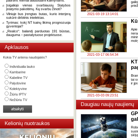
patirtimi: kiemai atiduodami kaimynams.
gali
Įsigaliojo vienas svarbiausių Statybos
priež
įstatymo pakeitimų. Ką svarbu žinoti?
Vilniuje bus įrengtas butas, kurio interjerą
2021-03-19 13:14:01
sukūrė dirbtinis intelektas.
Kū
Tyrimas: kokį NT kainų likimą prognozuoja
gyventojai?
Apie
„Realco“: balandį parduotas 191 būstas,
ner
dauguma – pastatytuose projektuose.
mini
moky
Apklausos
2021-03-17 06:54:34
Kokia TV antena naudojatės?
K
Individualia lauko
pa
Kambarine
Bran
Kabeline TV
tai 
Palydovine
ir į
Kolektyvine
Žiūriu IPTV
2021-03-03 09:23:51
Nežiūriu TV
Daugiau naujų naujienų
GP
gal
Kelionių nuotraukos
Robo
sust
skly