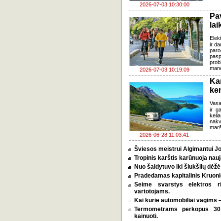
2026-07-03 10:30:00
Pa
lai
Elek
ir d
paro
pasp
prob
mane
2026-07-03 10:19:09
Ka
ke
Vasa
ir g
keli
nakv
marš
2026-06-28 11:03:41
Šviesos meistrui Algimantui Jo
Tropinis karštis karūnuoja nauj
Nuo šaldytuvo iki šiukšlių dėž
Pradedamas kapitalinis Kruoni
Seime svarstys elektros r
vartotojams.
Kai kurie automobiliai vagims –
Termometrams perkopus 30 l
kainuoti.