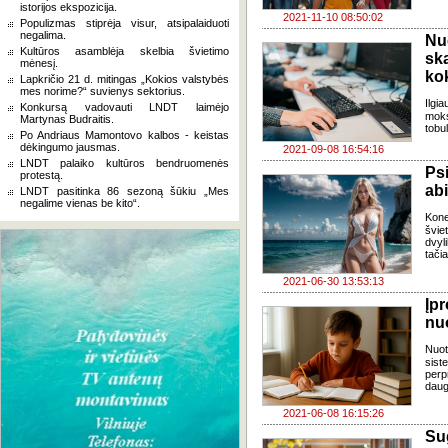
istorijos ekspozicija.
2021-11-10 08:50:02
Populizmas stiprėja visur, atsipalaiduoti
negalima.
Nu
Kultūros asamblėja skelbia švietimo
sk
mėnesį.
ko
Lapkričio 21 d. mitingas „Kokios valstybės
mes norime?“ suvienys sektorius.
Ilgi
Konkursą vadovauti LNDT laimėjo
moks
Martynas Budraitis.
tobu
Po Andriaus Mamontovo kalbos - keistas
dėkingumo jausmas.
2021-09-08 16:54:16
LNDT palaiko kultūros bendruomenės
Ps
protestą.
ab
LNDT pasitinka 86 sezoną šūkiu „Mes
negalime vienas be kito“.
Kone
švi
dvyl
tači
2021-06-30 13:53:13
Įpr
nu
Nuot
sist
per
daugu
2021-06-08 16:15:26
Su