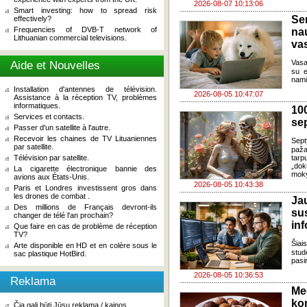
2026-08-07 10:13:06
Smart investing: how to spread risk
Se
effectively?
Frequencies of DVB-T network of
na
Lithuanian commercial televisions.
va
Vasa
Aide et Nouvelles
su e
nami
Installation d'antennes de télévision.
2026-08-05 10:47:07
Assistance à la réception TV, problèmes
informatiques.
100
Services et contacts.
se
Passer d'un satellite à l'autre.
Recevoir les chaines de TV Lituaniennes
Sept
par satellite.
paža
Télévision par satellite.
tarp
„dok
La cigarette électronique bannie des
moky
avions aux États-Unis.
2026-08-05 10:43:38
Paris et Londres investissent gros dans
les drones de combat .
J
Des millions de Français devront-ils
su
changer de télé l'an prochain?
in
Que faire en cas de problème de réception
TV?
Šia
Arte disponible en HD et en colère sous le
stud
sac plastique HotBird.
pasi
2026-08-05 10:36:53
Reklama
Me
ko
Čia gali būti Jūsų reklama / kainos