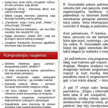
Įspėjo tuos, kurie naršo „Incognito“ režimu:
R. Grumadaitė pataria patinkantį
ne toks privatus, kaip atrodo.
neturėtų būti vien pasyvūs stebė
Rugpjūčio 23-oji – internautų diena: kas
organizuojančių bendrovių 
sukūrė internetą?
pabendrauti su būsimais būreli
Išlikite saugūs internete: patarimai, kaip
išvengti nuotolinių sukčių pinklių.
nemokamas pirmąsias pamokas,
tokia veikla. Verta informacijos
„Facebook“ stoja į kovą prieš „Twitter“: į
rinką žengia „Threads“.
susirinkti iš draugų ar pažįstam
Pokyčiai lėktuvų keleiviams – jau nuo kitos
savaitės: leis naudoti 5G ryšį.
Anot pašnekovės, IT būrelius 
Staiga atsiradusi „Klaida 404“: kaip jos
tiesa, persvara vis dar berni
išvengti ir atverti norimą svetainę?
būna apie pusė, vyresniųjų – ja
Jungtinės Karalystės būstuose gigabitinis
šia veikla, R. Grumadaitė sako
internetas taps privalomas.
šalyje dar gajūs stereotipai dė
laikui bėgant jie nublanks ir merg
Kompiuterijos naujienos
„Jei pažiūrėtume visą programavi
idėją, kad mašinos gali mąstyti
Dirbtinis intelektas įgavo „rankas“:
Anglijoje. Mergina studijavo m
išpopuliarėjo įrankis „Moltbot“?
išnagrinėjo teorines programav
DI kelia kompiuterių kainas: paskaičiavo,
mąstyti ar kurti muziką. Ad
kiek tai atsieis pirkėjams.
pavadinta viena iš programavim
„Tele2“ ekspertas ragina atsinaujinti
operacinę sistemą – į ją nusitaikė sukčiai.
gali, o turi rinktis drąsiai“, – ti
Startuolių indekse Vilnius – pirmasis
Europoje kibernetinio saugumo srityje.
Ji pati IT srityje sako besij
„Aš nesu robotas“ – atsakė, kodėl DI
pasirinkimu. „Stojau į inform
robotams įveikti testą tampa vis lengviau.
leido labai iš arti susipažint
Kibernetinis saugumas (ne)apsimoka?
atsidūriau studijų metais gavu
Kaip įmonėms sutaupyti ir apsisaugoti.
atsilaisvinus mokytojo vietai, 
Nepatikėkite savo duomenų tik vienam
patekusi tarp trijų inovatyvia
įrenginiui: kaip saugoti duomenų kopijas.