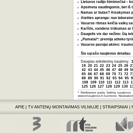
Lietuvos radijo šimtmečiui – k
Apsimeta naudingomis, bet iš t
Namas ar butas? Atsakymas pri
Ateities apranga: nuo laborator
Vasaros ritmas keičia vaikų sa
Karštis, vandens trūkumas ar l
Daugelis vis dar nežino: šią tel
„Pamatai“: premija atiteko tyri
Vasaros pavojai akims: traumos
Šio sąrašo naujienos detaliau
Daugiau ankstesnių naujienų:
19
20
21
22
23
24
25
26
2
42
43
44
45
46
47
48
49
5
65
66
67
68
69
70
71
72
7
88
89
90
91
92
93
94
95
9
108
109
110
111
112
113
1
125
126
127
128
129
130
1
* Skelbiamos įvairių šaltinių naujienos,
www.tvnaujienos.lt nuomone. Neatsakom
APIE
|
TV ANTENŲ MONTAVIMAS VILNIUJE
|
STRAIPSNIAI
|