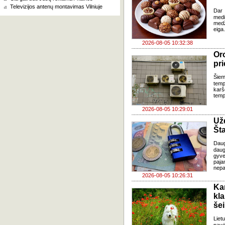
Televizijos antenų montavimas Vilniuje
Dar 
med
med
eiga
2026-08-05 10:32:38
Oro
pri
Šiem
temp
karš
temp
2026-08-05 10:29:01
Už
Šta
Dau
daug
gyve
paja
nepa
2026-08-05 10:26:31
Ka
kl
še
Liet