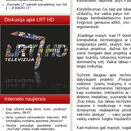
koordinatės, laipsniai, ašys ir 
„Rusradio LT“ pakeitė pavadinimą, nuo šiol
ji – „R RADIO LT“.
Kūrybiškumas čia taip pat laba
užduočių, kur vaikai patys turi 
išauga bendradarbiavimo komp
Diskusija apie LRT HD
žingsnius geriausia atlikti, vis
argumentuoti.
„Klaidinga manyti, kad IT būre
kompiuteriai, technologijos ar 
mėgstantys piešti, skaityti, bes
įvairius projektus, dažnai šie
viena mergaitė darė projektą 
apie šiukšlių rūšiavimą kūrima
dominančią sritį. Vaikai labiau 
teigia mokytoja.
Sužinoti daugiau apie techno
dalyvaujant projekto „Prisi
veiklose. Įvairių mokymų ir r
turimus skaitmeninio raštingu
kaip svetainės, tinklaraščio ar 
dirbtinis intelektas, susiranda b
Interneto naujienos
„Kuo toliau, tuo labiau technolo
matome ir medicinoje, ir mais
Kaip užkirsti kelią tiems, kurie „skolinasi“
išmanymas neabejotinai prisi
jūsų namų „Wi-Fi“.
sėkmės ateityje“, – sako projek
Verta suklusti perkantiems internetu: 900
veiklų vadovė Jurgita Vasilavič
kenkėjiškų svetainių apsimeta „Amazon“.
Visame pasaulyje pastebėta sutrikusi
Kad mašinos gali mąstyti, sugal
„YouTube“ veikla: kodėl nebeveiks.