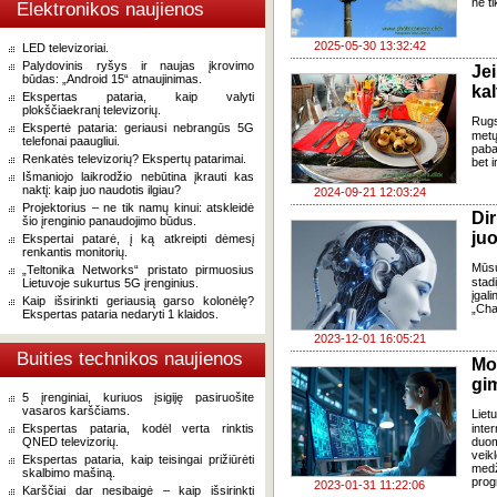
ne ti
Elektronikos naujienos
2025-05-30 13:32:42
LED televizoriai.
Palydovinis ryšys ir naujas įkrovimo
Jei
būdas: „Android 15“ atnaujinimas.
kal
Ekspertas pataria, kaip valyti
plokščiaekranį televizorių.
Rugs
Ekspertė pataria: geriausi nebrangūs 5G
metų
telefonai paaugliui.
paba
Renkatės televizorių? Ekspertų patarimai.
bet i
Išmaniojo laikrodžio nebūtina įkrauti kas
naktį: kaip juo naudotis ilgiau?
2024-09-21 12:03:24
Projektorius – ne tik namų kinui: atskleidė
Di
šio įrenginio panaudojimo būdus.
juo
Ekspertai patarė, į ką atkreipti dėmesį
renkantis monitorių.
Mūsų
„Teltonika Networks“ pristato pirmuosius
stad
Lietuvoje sukurtus 5G įrenginius.
įgal
Kaip išsirinkti geriausią garso kolonėlę?
„Cha
Ekspertas pataria nedaryti 1 klaidos.
2023-12-01 16:05:21
Buities technikos naujienos
Mo
gim
5 įrenginiai, kuriuos įsigiję pasiruošite
vasaros karščiams.
Liet
Ekspertas pataria, kodėl verta rinktis
inte
QNED televizorių.
duom
veik
Ekspertas pataria, kaip teisingai prižiūrėti
med
skalbimo mašiną.
prog
2023-01-31 11:22:06
Karščiai dar nesibaigė – kaip išsirinkti