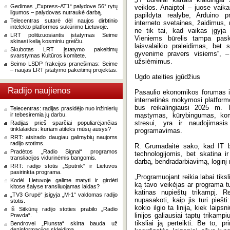
Gedimas „Express-AT1“ palydove 56° rytų
veiklos. Anaiptol – juose vaikai 
ilgumos – palydovas nutraukė darbą.
papildyta realybe, Arduino pr
Telecentras sutarė dėl naujos dirbtinio
interneto svetaines, žaidimus,
intelekto platformos sukūrimo Lietuvoje.
ne tik tai, kad vaikas įgyja t
LRT politizuosiantis įstatymas Seime
Vieniems būrelis tampa paska
skinasi kelią kosminiu greičiu.
laisvalaikio praleidimas, bet 
Skubotas LRT įstatymo pakeitimų
gyvenime pravers visiems“, – 
svarstymas Kultūros komitete.
užsiėmimus.
Seimo LSDP frakcijos pranešimas: Seime
– naujas LRT įstatymo pakeitimų projektas.
Ugdo ateities įgūdžius
Radijo naujienos
Pasaulio ekonomikos forumas išna
internetinės mokymosi platformos
bus reikalingiausi 2025 m. Ta
Telecentras: radijas prasidėjo nuo inžinierių
ir tebesiremia jų darbu.
mąstymas, kūrybingumas, kom
stresui, yra ir naudojimasis
Radijas prieš sparčiai populiarėjančias
tinklalaides: kuriam atiteks mūsų ausys?
programavimas.
RRT: atsirado daugiau galimybių naujoms
radijo stotims.
R. Grumadaitė sako, kad IT bū
Pradėtos „Radio Signal“ programos
technologijomis, bet skatina ir
transliacijos vidurinėmis bangomis.
darbą, bendradarbiavimą, login
RRT: radijo stotis „Sputnik“ ir Lietuvos
pasirinkta programa.
„Programuojant reikia labai tiksl
Kodėl Lietuvoje galime matyti ir girdėti
ką tavo veikėjas ar programa tu
kitose šalyse transliuojamas laidas?
katinas nupieštų trikampį. Re
„TV3 Grupė“ įsigyja „M-1“ valdomas radijo
nupasakoti, kaip jis turi piešti:
stotis.
kokio ilgio ta linija, kiek laips
Iš Sitkūnų radijo stoties prabilo „Radio
linijos galiausiai taptų trikampi
Pravda“.
tiksliai ją perteikti. Be to, p
Bendrovei „Plunsta“ skirta bauda už
dezinformacijos skleidimą.