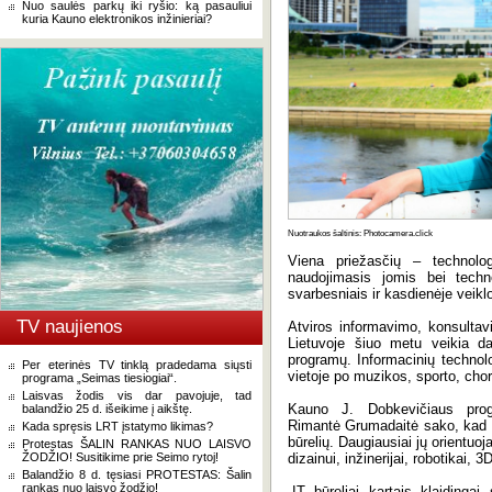
Nuo saulės parkų iki ryšio: ką pasauliui
kuria Kauno elektronikos inžinieriai?
Nuotraukos šaltinis: Photocamera.click
Viena priežasčių – technolog
naudojimasis jomis bei techn
svarbesniais ir kasdienėje veikloj
TV naujienos
Atviros informavimo, konsulta
Lietuvoje šiuo metu veikia da
programų. Informacinių technolo
Per eterinės TV tinklą pradedama siųsti
vietoje po muzikos, sporto, chore
programa „Seimas tiesiogiai“.
Laisvas žodis vis dar pavojuje, tad
Kauno J. Dobkevičiaus progi
balandžio 25 d. išeikime į aikštę.
Rimantė Grumadaitė sako, kad p
Kada spręsis LRT įstatymo likimas?
būrelių. Daugiausiai jų orientuoj
Protestas ŠALIN RANKAS NUO LAISVO
ŽODŽIO! Susitikime prie Seimo rytoj!
dizainui, inžinerijai, robotikai, 3D
Balandžio 8 d. tęsiasi PROTESTAS: Šalin
rankas nuo laisvo žodžio!
„IT būreliai kartais klaidinga