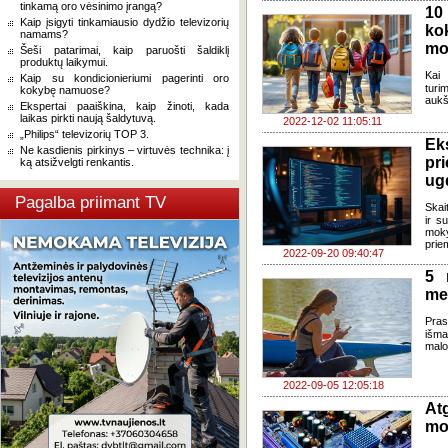
tinkamą oro vėsinimo įrangą?
10
Kaip įsigyti tinkamiausio dydžio televizorių
k
namams?
mo
Šeši patarimai, kaip paruošti šaldiklį
produktų laikymui.
Kai 
Kaip su kondicionieriumi pagerinti oro
turi
kokybę namuose?
aukš
Ekspertai paaiškina, kaip žinoti, kada
laikas pirkti naują šaldytuvą.
2022-12-02 11:05:11
„Philips“ televizorių TOP 3.
Ek
Ne kasdienis pirkinys – virtuvės technika: į
pr
ką atsižvelgti renkantis.
ug
Pagalba priimant TV
Skai
ir s
moky
prie
2022-09-20 09:40:47
5 
met
Pras
išma
malo
2022-09-05 12:05:18
Atg
mo