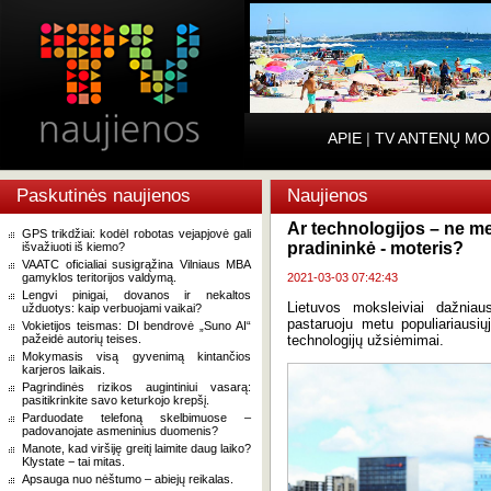
APIE
|
TV ANTENŲ MO
Paskutinės naujienos
Naujienos
Ar technologijos – ne me
GPS trikdžiai: kodėl robotas vejapjovė gali
pradininkė - moteris?
išvažiuoti iš kiemo?
VAATC oficialiai susigrąžina Vilniaus MBA
gamyklos teritorijos valdymą.
2021-03-03 07:42:43
Lengvi pinigai, dovanos ir nekaltos
Lietuvos moksleiviai dažniau
užduotys: kaip verbuojami vaikai?
pastaruoju metu populiariausiųjų
Vokietijos teismas: DI bendrovė „Suno AI“
pažeidė autorių teises.
technologijų užsiėmimai.
Mokymasis visą gyvenimą kintančios
karjeros laikais.
Pagrindinės rizikos augintiniui vasarą:
pasitikrinkite savo keturkojo krepšį.
Parduodate telefoną skelbimuose –
padovanojate asmeninius duomenis?
Manote, kad viršiję greitį laimite daug laiko?
Klystate − tai mitas.
Apsauga nuo nėštumo – abiejų reikalas.