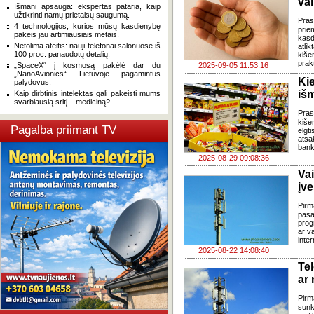
va
Išmani apsauga: ekspertas pataria, kaip
užtikrinti namų prietaisų saugumą.
Pras
4 technologijos, kurios mūsų kasdienybę
prie
pakeis jau artimiausiais metais.
kasd
Netolima ateitis: nauji telefonai salonuose iš
atli
100 proc. panaudotų detalių.
kiše
prakt
„SpaceX“ į kosmosą pakėlė dar du
2025-09-05 11:53:16
„NanoAvionics“ Lietuvoje pagamintus
Ki
palydovus.
išm
Kaip dirbtinis intelektas gali pakeisti mums
svarbiausią sritį – mediciną?
Pras
kiše
Pagalba priimant TV
elgt
ats
bank
2025-08-29 09:08:36
Va
įve
Pirm
pas
prog
ar v
inte
2025-08-22 14:08:40
Te
ar 
Pirm
sunk