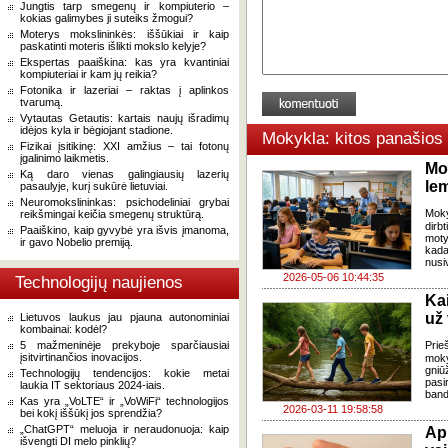
Jungtis tarp smegenų ir kompiuterio –
kokias galimybes ji suteiks žmogui?
Moterys mokslininkės: iššūkiai ir kaip
paskatinti moteris išlikti mokslo kelyje?
Ekspertas paaiškina: kas yra kvantiniai
kompiuteriai ir kam jų reikia?
Fotonika ir lazeriai – raktas į aplinkos
tvarumą.
Vytautas Getautis: kartais naujų išradimų
idėjos kyla ir bėgiojant stadione.
Mokykla: kitos panašios
Fizikai įsitikinę: XXI amžius – tai fotonų
įgalinimo laikmetis.
Mo
Ką daro vienas galingiausių lazerių
lem
pasaulyje, kurį sukūrė lietuviai.
Neuromokslininkas: psichodeliniai grybai
Moky
reikšmingai keičia smegenų struktūrą.
dirb
Paaiškino, kaip gyvybė yra išvis įmanoma,
moty
ir gavo Nobelio premiją.
kada 
nusivi
2026-05-06 10:44:35
Technologijų naujienos
Ka
už
Lietuvos laukus jau pjauna autonominiai
kombainai: kodėl?
5 mažmeninėje prekyboje sparčiausiai
Prie
įsitvirtinančios inovacijos.
moky
gniū
Technologijų tendencijos: kokie metai
pasi
laukia IT sektoriaus 2024-iais.
band
Kas yra „VoLTE“ ir „VoWiFi“ technologijos
2026-03-11 19:58:58
bei kokį iššūkį jos sprendžia?
„ChatGPT“ meluoja ir neraudonuoja: kaip
Ap
išvengti DI melo pinklių?