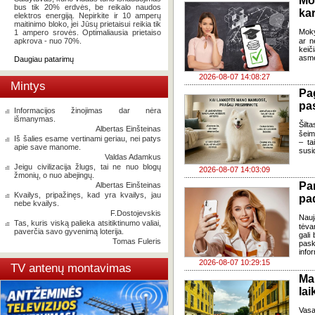
Mo
bus tik 20% erdvės, be reikalo naudos
kar
elektros energiją. Nepirkite ir 10 amperų
maitinimo bloko, jei Jūsų prietaisui reikia tik
Moky
1 ampero srovės. Optimaliausia prietaiso
apkrova - nuo 70%.
ar n
keič
asme
Daugiau patarimų
2026-08-07 14:08:27
Mintys
Pa
pas
Informacijos žinojimas dar nėra
išmanymas.
Šilta
Albertas Einšteinas
šeim
Iš šalies esame vertinami geriau, nei patys
– ta
apie save manome.
susi
Valdas Adamkus
Jeigu civilizacija žlugs, tai ne nuo blogų
2026-08-07 14:03:09
žmonių, o nuo abejingų.
Pa
Albertas Einšteinas
Kvailys, pripažinęs, kad yra kvailys, jau
pa
nebe kvailys.
F.Dostojevskis
Nauj
Tas, kuris viską palieka atsitiktinumo valiai,
tėva
paverčia savo gyvenimą loterija.
gali
Tomas Fuleris
pask
infor
2026-08-07 10:29:15
TV antenų montavimas
Ma
lai
Vasa