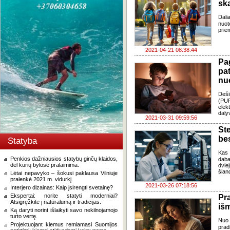
sk
Dali
nuo
prie
2021-04-21 08:38:44
Pa
pa
nu
Deš
(PUP
elek
daly
2021-03-31 09:59:56
St
be
Statyba
Kas 
Penkios dažniausios statybų ginčų klaidos,
daba
dėl kurių bylose pralaimima.
dvie
šian
Lėtai nepavyko – šokusi paklausa Vilniuje
pralenkė 2021 m. vidurkį.
2021-03-26 07:18:56
Interjero dizainas: Kaip įsirengti svetainę?
Ekspertai: norite statyti moderniai?
Pr
Atsigręžkite į natūralumą ir tradicijas.
iš
Ką daryti norint išlaikyti savo nekilnojamojo
turto vertę.
Nuo 
Projektuojant kiemus remiamasi Suomijos
prad