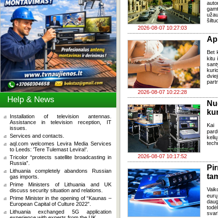
auto
gamt
užau
šiltu
2026-08-07 10:27:03
Ap
Bet k
kitu 
sant
kuri
dvi
part
2026-08-07 10:22:28
Help & News
Nu
kur
Installation of television antennas.
Assistance in television reception, IT
Kai
issues.
pard
Services and contacts.
keli
tech
aql.com welcomes Levira Media Services
to Leeds: 'Tere Tulemast Levira!'.
2026-08-07 10:17:52
Tricolor “protects satellite broadcasting in
Russia”.
Pi
Lithuania completely abandons Russian
ta
gas imports.
Prime Ministers of Lithuania and UK
Vaik
discuss security situation and relations.
eurų
Prime Minister in the opening of “Kaunas –
daug
European Capital of Culture 2022”.
todė
Lithuania exchanged 5G application
svar
experience with experts from the UK.