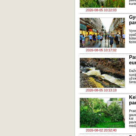
pavė
kuri
2026-08-05 10:22:03
Gy
pa
Vyre
ypač
būte
fizi
2026-08-05 10:17:02
Pa
eu
Daž
susi
užsi
šimt
2026-08-05 10:13:19
Ke
pad
Praė
gausų
kai 
pavi
medž
2026-08-02 20:52:40