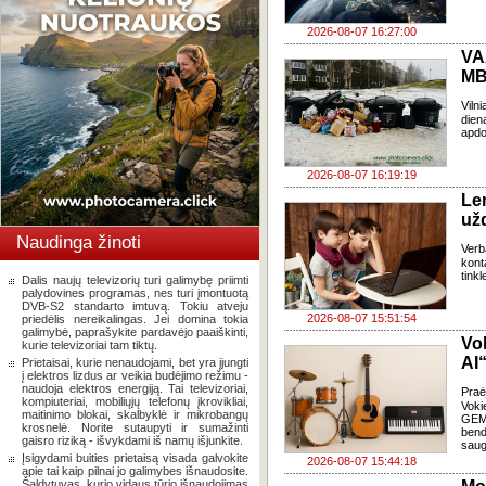
2026-08-07 16:27:00
VA
MB
Viln
dien
apdo
2026-08-07 16:19:19
Le
už
Naudinga žinoti
Verb
kont
tink
Dalis naujų televizorių turi galimybę priimti
palydovines programas, nes turi įmontuotą
DVB-S2 standarto imtuvą. Tokiu atveju
2026-08-07 15:51:54
priedėlis nereikalingas. Jei domina tokia
galimybė, paprašykite pardavėjo paaiškinti,
Vo
kurie televizoriai tam tiktų.
AI“
Prietaisai, kurie nenaudojami, bet yra įjungti
į elektros lizdus ar veikia budėjimo režimu -
naudoja elektros energiją. Tai televizoriai,
Pra
kompiuteriai, mobiliųjų telefonų įkrovikliai,
Voki
maitinimo blokai, skalbyklė ir mikrobangų
GEMA
krosnelė. Norite sutaupyti ir sumažinti
bend
gaisro riziką - išvykdami iš namų išjunkite.
saug
Įsigydami buities prietaisą visada galvokite
2026-08-07 15:44:18
apie tai kaip pilnai jo galimybes išnaudosite.
Šaldytuvas, kurio vidaus tūrio išnaudojimas