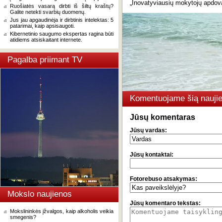
„Inovatyviausių mokytojų apdov
Ruošiatės vasarą dirbti iš šiltų kraštų?
Galite netekti svarbių duomenų.
Jus jau apgaudinėja ir dirbtinis intelektas: 5
patarimai, kaip apsisaugoti.
Kibernetinio saugumo ekspertas ragina būti
atidiems atsiskaitant internete.
Pagalba priimant TV
Komentuojame šią naujie
Jūsų komentaras
Jūsų vardas:
Jūsų kontaktai:
Fotorebuso atsakymas:
Mokslo naujienos
Jūsų komentaro tekstas:
Mokslininkės įžvalgos, kaip alkoholis veikia
smegenis?