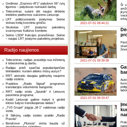
Gedimas „Express-AT1“ palydove 56° rytų
Ši v
ilgumos – palydovas nutraukė darbą.
amži
Telecentras sutarė dėl naujos dirbtinio
įkyr
intelekto platformos sukūrimo Lietuvoje.
vasa
erkių
LRT politizuosiantis įstatymas Seime
skinasi kelią kosminiu greičiu.
2021-07-01 09:44:21
Skubotas LRT įstatymo pakeitimų
Dė
svarstymas Kultūros komitete.
pr
Seimo LSDP frakcijos pranešimas: Seime
– naujas LRT įstatymo pakeitimų projektas.
Past
skam
Radijo naujienos
žino
Telecentras: radijas prasidėjo nuo inžinierių
2021-07-01 09:39:38
ir tebesiremia jų darbu.
Ga
Radijas prieš sparčiai populiarėjančias
tinklalaides: kuriam atiteks mūsų ausys?
ba
RRT: atsirado daugiau galimybių naujoms
radijo stotims.
Auto
form
Pradėtos „Radio Signal“ programos
pol
transliacijos vidurinėmis bangomis.
labor
RRT: radijo stotis „Sputnik“ ir Lietuvos
pasirinkta programa.
2021-07-01 09:33:47
Kodėl Lietuvoje galime matyti ir girdėti
kitose šalyse transliuojamas laidas?
Įm
„TV3 Grupė“ įsigyja „M-1“ valdomas radijo
ku
stotis.
na
Iš Sitkūnų radijo stoties prabilo „Radio
Pravda“.
Prak
Bendrovei „Plunsta“ skirta bauda už
namų.
dezinformacijos skleidimą.