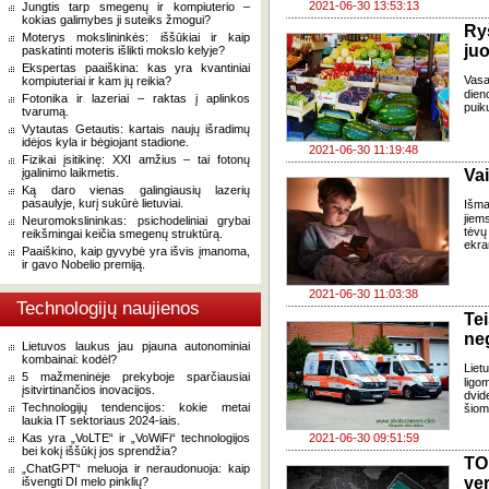
2021-06-30 13:53:13
Jungtis tarp smegenų ir kompiuterio –
kokias galimybes ji suteiks žmogui?
Ryš
Moterys mokslininkės: iššūkiai ir kaip
juo
paskatinti moteris išlikti mokslo kelyje?
Ekspertas paaiškina: kas yra kvantiniai
Vasa
kompiuteriai ir kam jų reikia?
dien
Fotonika ir lazeriai – raktas į aplinkos
puik
tvarumą.
Vytautas Getautis: kartais naujų išradimų
idėjos kyla ir bėgiojant stadione.
2021-06-30 11:19:48
Fizikai įsitikinę: XXI amžius – tai fotonų
įgalinimo laikmetis.
Vai
Ką daro vienas galingiausių lazerių
pasaulyje, kurį sukūrė lietuviai.
Išma
jiem
Neuromokslininkas: psichodeliniai grybai
tėvų
reikšmingai keičia smegenų struktūrą.
ekra
Paaiškino, kaip gyvybė yra išvis įmanoma,
ir gavo Nobelio premiją.
2021-06-30 11:03:38
Technologijų naujienos
Te
ne
Lietuvos laukus jau pjauna autonominiai
kombainai: kodėl?
Liet
5 mažmeninėje prekyboje sparčiausiai
lig
įsitvirtinančios inovacijos.
dvid
Technologijų tendencijos: kokie metai
šiom
laukia IT sektoriaus 2024-iais.
Kas yra „VoLTE“ ir „VoWiFi“ technologijos
2021-06-30 09:51:59
bei kokį iššūkį jos sprendžia?
TO
„ChatGPT“ meluoja ir neraudonuoja: kaip
ve
išvengti DI melo pinklių?