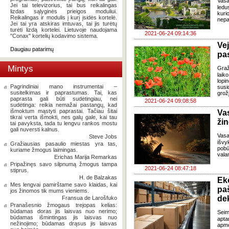
Vasa
Jei tai televizorius, tai bus reikalingas
ledu
lizdas sąlyginės prieigos moduliui.
kur
Reikalingas ir modulis į kurį įsidės kortelė.
nepa
Jei tai yra atskiras imtuvas, tai jis turėtų
turėti lizdą kortelei. Lietuvoje naudojama
2021-06-24 09:14:36
"Conax" kortelių kodavimo sistema.
Ve
Daugiau patarimų
pas
Mintys
Graž
laik
lopi
Pagrindiniai mano instrumentai –
susi
susitelkimas ir paprastumas. Tai, kas
grožį
paprasta gali būti sudėtingiau, nei
2021-06-24 09:08:58
sudėtinga: reikia nemažai pastangų, kad
išmoktum mąstyti paprastai. Tačiau šitai
Va
tikrai verta išmokti, nes galų gale, kai tau
žin
tai pavyksta, tada tu lengvu rankos mostu
gali nuversti kalnus.
Vasa
Steve Jobs
išvy
Gražiausias pasaulio miestas yra tas,
pobū
kuriame žmogus laimingas.
vala
Erichas Marija Remarkas
Pripažinęs savo silpnumą žmogus tampa
2021-06-24 08:47:18
stiprus.
H. de Balzakas
Ek
Mes lengvai pamirštame savo klaidas, kai
pa
jos žinomos tik mums vieniems.
de
Fransua de Larošfuko
Pranašesnio žmogaus trejopas kelias:
būdamas doras jis laisvas nuo nerimo;
Seim
būdamas išmintingas jis laisvas nuo
apt
nežinojimo; būdamas drąsus jis laisvas
apmo