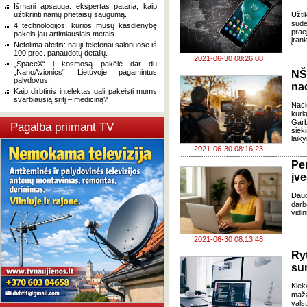
Išmani apsauga: ekspertas pataria, kaip
užtikrinti namų prietaisų saugumą.
Užti
sudė
4 technologijos, kurios mūsų kasdienybę
praė
pakeis jau artimiausiais metais.
įran
Netolima ateitis: nauji telefonai salonuose iš
100 proc. panaudotų detalių.
2021-06-30 08:26:08
„SpaceX“ į kosmosą pakėlė dar du
„NanoAvionics“ Lietuvoje pagamintus
NŠ
palydovus.
nac
Kaip dirbtinis intelektas gali pakeisti mums
svarbiausią sritį – mediciną?
Naci
kuri
Garb
Pagalba priimant TV
siek
laik
2021-06-30 08:16:23
Pe
įv
Daug
darb
vidi
2021-06-30 08:13:48
Ry
su
Kiek
maža
vals