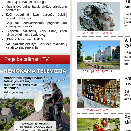
Kai
tinkamą oro vėsinimo įrangą?
si
Kaip įsigyti tinkamiausio dydžio televizorių
namams?
Dirb
Šeši patarimai, kaip paruošti šaldiklį
produktų laikymui.
komp
įgyv
Kaip su kondicionieriumi pagerinti oro
pers
kokybę namuose?
Ekspertai paaiškina, kaip žinoti, kada
2021-06-29 15:09:37
laikas pirkti naują šaldytuvą.
„Philips“ televizorių TOP 3.
V. 
Ne kasdienis pirkinys – virtuvės technika: į
vy
ką atsižvelgti renkantis.
Užsi
nauj
Pagalba priimant TV
mies
pritr
2021-06-29 15:07:45
Pa
rūš
Seim
636(
akci
2021-06-29 15:02:53
Po
sk
Pomi