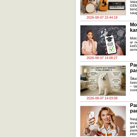
Voki
GEMA
bend
saug
2026-08-07 15:44:18
Mo
kar
Moky
ar n
keič
asme
2026-08-07 14:08:27
Pa
pas
Šilta
šeim
– ta
susi
2026-08-07 14:03:09
Pa
pa
Nauj
tėva
gali
pask
infor