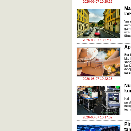
2026-08-07 10:29:15
Ma
lai
Vasa
auto
gamt
užau
šiltu
2026-08-07 10:27:03
Ap
Bet k
kitu 
sant
kuri
dvi
part
2026-08-07 10:22:28
Nu
kur
Kai
pard
keli
tech
2026-08-07 10:17:52
Pi
ta