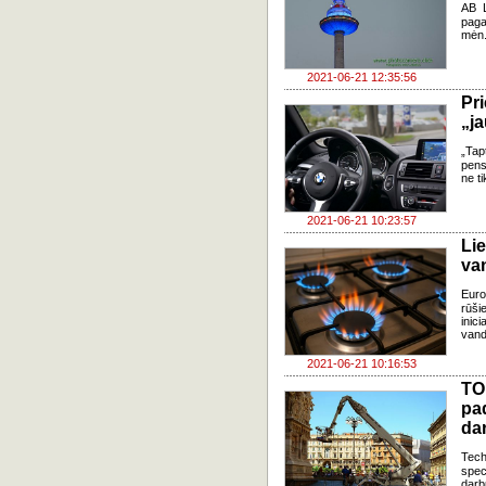
AB L
paga
mėn.
2021-06-21 12:35:56
Pr
„ja
„Tap
pens
ne ti
2021-06-21 10:23:57
Li
va
Euro
rūši
inic
vande
2021-06-21 10:16:53
TO
pa
da
Tech
spec
darb