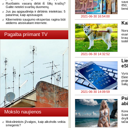
saus
Ruošiatės vasarą dirbti iš šiltų kraštų?
850,
Galite netekti svarbių duomenų.
bend
Jus jau apgaudinėja ir dirbtinis intelektas: 5
patarimai, kaip apsisaugoti.
2021-06-30 16:54:00
Kibernetinio saugumo ekspertas ragina būti
Ka
atidiems atsiskaitant internete.
Nors
Pagalba priimant TV
esa
krau
todėl
2021-06-30 14:32:52
Li
eSI
Vyri
Elek
proj
šali
2021-06-30 14:09:59
Ps
ab
Mokslo naujienos
Kone
švi
dvyl
Mokslininkės įžvalgos, kaip alkoholis veikia
tači
smegenis?