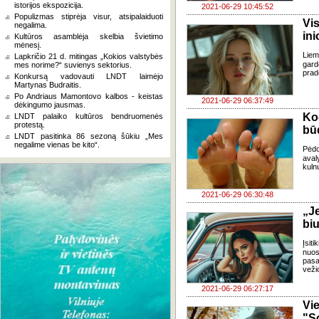
istorijos ekspozicija.
2021-06-29 10:45:52
Populizmas stiprėja visur, atsipalaiduoti
Vi
negalima.
ini
Kultūros asamblėja skelbia švietimo
mėnesį.
Lie
Lapkričio 21 d. mitingas „Kokios valstybės
gard
mes norime?“ suvienys sektorius.
prad
Konkursą vadovauti LNDT laimėjo
Martynas Budraitis.
Po Andriaus Mamontovo kalbos - keistas
2021-06-29 06:37:49
dėkingumo jausmas.
Ko
LNDT palaiko kultūros bendruomenės
protestą.
būd
LNDT pasitinka 86 sezoną šūkiu „Mes
negalime vienas be kito“.
Pėdo
aval
kuln
2021-06-29 06:30:48
„Je
biu
Įsit
nuos
pasa
veži
2021-06-29 06:27:17
Vi
"So