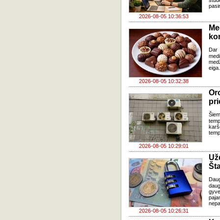
stud
pasi
2026-08-05 10:36:53
Me
ko
Dar 
med
med
eiga
2026-08-05 10:32:38
Oro
pri
Šiem
temp
karš
temp
2026-08-05 10:29:01
Už
Šta
Dau
daug
gyve
paja
nepa
2026-08-05 10:26:31