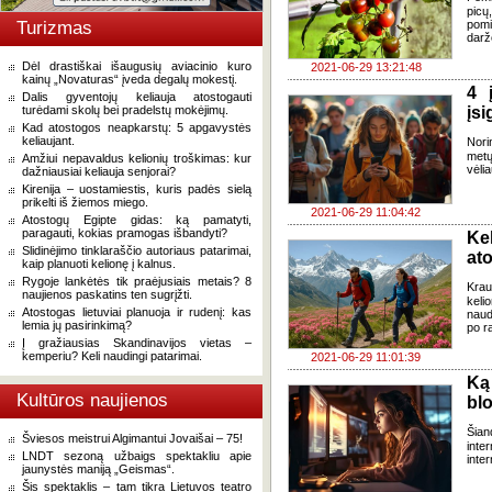
picų
Turizmas
pomi
darž
Dėl drastiškai išaugusių aviacinio kuro
2021-06-29 13:21:48
kainų „Novaturas“ įveda degalų mokestį.
4 
Dalis gyventojų keliauja atostogauti
turėdami skolų bei pradelstų mokėjimų.
įsi
Kad atostogos neapkarstų: 5 apgavystės
keliaujant.
Nori
metų
Amžiui nepavaldus kelionių troškimas: kur
vėlia
dažniausiai keliauja senjorai?
Kirenija – uostamiestis, kuris padės sielą
prikelti iš žiemos miego.
2021-06-29 11:04:42
Atostogų Egipte gidas: ką pamatyti,
paragauti, kokias pramogas išbandyti?
Kel
Slidinėjimo tinklaraščio autoriaus patarimai,
at
kaip planuoti kelionę į kalnus.
Rygoje lankėtės tik praėjusiais metais? 8
Krau
naujienos paskatins ten sugrįžti.
keli
Atostogas lietuviai planuoja ir rudenį: kas
naudi
lemia jų pasirinkimą?
po r
Į gražiausias Skandinavijos vietas –
kemperiu? Keli naudingi patarimai.
2021-06-29 11:01:39
Ką 
Kultūros naujienos
blo
Šian
Šviesos meistrui Algimantui Jovaišai – 75!
inte
LNDT sezoną užbaigs spektakliu apie
inte
jaunystės maniją „Geismas“.
Šis spektaklis – tam tikra Lietuvos teatro