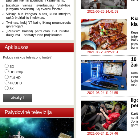
patirtimi: kiemai atiduodami kaimynams.
Įsigaliojo vienas svarbiausių Statybos
įstatymo pakeitimų. Ką svarbu žinoti?
2021-06-25 14:41:59
Vilniuje bus įrengtas butas, kurio interjerą
sukūrė dirbtinis intelektas.
Ki
Tyrimas: kokį NT kainų likimą prognozuoja
kla
gyventojai?
„Realco“: balandį parduotas 191 būstas,
Keps
dauguma – pastatytuose projektuose.
įsib
Bač
paįv
Apklausos
burn
2021-06-25 09:59:51
Kokios raiškos televizorių turite?
10
žai
SD
HD 720p
Komp
Pern
Full HD
lygi
4K/UHD
net 
8K
2021-06-24 11:24:55
Il
per
Palydovinė televizija
Karš
sveik
Jonin
gamt
2021-06-24 11:07:46