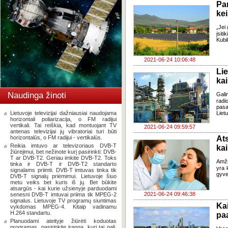
Pa
kei
„Jei 
įsit
Kubi
2021-06-24 10:06:48
Li
kai
Naudinga žinoti
Gali
radi
pasa
Lietuvoje televizijai dažniausiai naudojama
Lietu
horizontali poliarizacija, o FM radijui
vertikali. Tai reiškia, kad montuojant TV
2021-06-24 09:59:57
antenas televizijai jų vibratoriai turi būti
horizontalūs, o FM radijui - vertikalūs.
Ats
Reikia imtuvo ar televizoriaus DVB-T
kai
žiūrėjimui, bet nežinote kurį pasirinkti: DVB-
T ar DVB-T2. Geriau imkite DVB-T2. Toks
Amži
tinka ir DVB-T ir DVB-T2 standarto
yra 
signalams priimti. DVB-T imtuvas tinka tik
gyve
DVB-T signalų priėmimui. Lietuvoje šiuo
metu veiks bet kuris iš jų. Bet būkite
atsargūs - kai kurie užsienyje parduodami
2021-06-24 09:46:38
senesni DVB-T imtuvai priima tik MPEG-2
signalus. Lietuvoje TV programų siuntimas
Ka
vykdomas MPEG-4. Kitaip vadinamu
H.264 standartu.
paa
Planuodami ateityje žiūrėti koduotas
programas, pasirinkite įrangą, kuri tai gali.