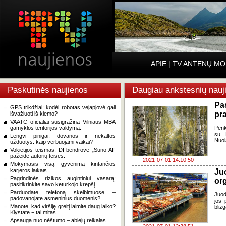
APIE
|
TV ANTENŲ MO
Paskutinės naujienos
Daugiau ankstesnių nauj
Pa
GPS trikdžiai: kodėl robotas vejapjovė gali
pr
išvažiuoti iš kiemo?
VAATC oficialiai susigrąžina Vilniaus MBA
gamyklos teritorijos valdymą.
Penk
su 
Lengvi pinigai, dovanos ir nekaltos
Nuol
užduotys: kaip verbuojami vaikai?
Vokietijos teismas: DI bendrovė „Suno AI“
pažeidė autorių teises.
2021-07-01 14:10:50
Mokymasis visą gyvenimą kintančios
karjeros laikais.
Ju
Pagrindinės rizikos augintiniui vasarą:
org
pasitikrinkite savo keturkojo krepšį.
Parduodate telefoną skelbimuose –
Juod
padovanojate asmeninius duomenis?
jos 
Manote, kad viršiję greitį laimite daug laiko?
bliz
Klystate − tai mitas.
Apsauga nuo nėštumo – abiejų reikalas.