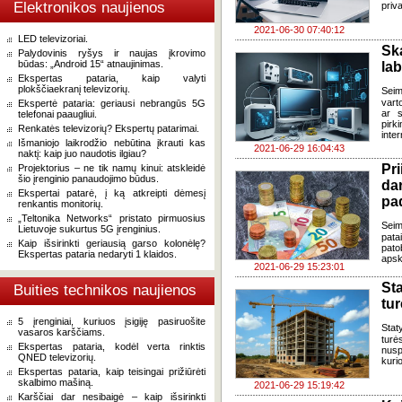
Elektronikos naujienos
priv
2021-06-30 07:40:12
LED televizoriai.
Sk
Palydovinis ryšys ir naujas įkrovimo
būdas: „Android 15“ atnaujinimas.
la
Ekspertas pataria, kaip valyti
plokščiaekranį televizorių.
Seim
vart
Ekspertė pataria: geriausi nebrangūs 5G
ar s
telefonai paaugliui.
pirk
Renkatės televizorių? Ekspertų patarimai.
inter
Išmaniojo laikrodžio nebūtina įkrauti kas
2021-06-29 16:04:43
naktį: kaip juo naudotis ilgiau?
Pr
Projektorius – ne tik namų kinui: atskleidė
šio įrenginio panaudojimo būdus.
da
Ekspertai patarė, į ką atkreipti dėmesį
pa
renkantis monitorių.
„Teltonika Networks“ pristato pirmuosius
Seim
Lietuvoje sukurtus 5G įrenginius.
pata
Kaip išsirinkti geriausią garso kolonėlę?
pat
Ekspertas pataria nedaryti 1 klaidos.
apsk
2021-06-29 15:23:01
St
Buities technikos naujienos
tur
5 įrenginiai, kuriuos įsigiję pasiruošite
Stat
vasaros karščiams.
turė
Ekspertas pataria, kodėl verta rinktis
nusp
QNED televizorių.
kuri
Ekspertas pataria, kaip teisingai prižiūrėti
skalbimo mašiną.
2021-06-29 15:19:42
Karščiai dar nesibaigė – kaip išsirinkti