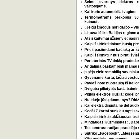
Seime svarstys elektros r
vartotojams.
Kai kurie automobiliai vagims –
Termometrams perkopus 30 l
kainuoti.
„Jeigu žmogus nori darbo – vi
Lietuva išliks Baltijos regiono 
Atsiskaitymai užsienyje: pasirin
Kaip išsirinkti tinkamiausią p
Prieš pasiimdami kačiuką ar šuni
Kaip išsirinkti ir nusipirkti šv
Per eterinės TV tinklą pradeda
Ar galima paskambinti mamai i
Įspėja elektromobilių savininkus
Gyvename kartu, tačiau vestu
Paviešinote nuotrauką iš kelio
Dviguba pilietybė: kada baimint
Pigios elektros iliuzija: kodėl
Nutekėjo jūsų duomenys? Didžia
Kai elektra dingsta ne dėl audro
Kodėl Z kartai sunkiau tapti s
Kaip išsirinkti saldžiausias tr
Mindaugas Kuzminskas: „Dabar 
Telecentras: radijas prasidėjo n
Sutriko „Facebook“, „Messenge