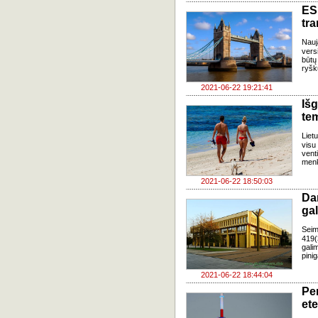
ES
tr
Nauj
vers
būtų
ryš
2021-06-22 19:21:41
Iš
te
Liet
visu
vent
menk
2021-06-22 18:50:03
Da
ga
Seim
419(
gali
pinig
2021-06-22 18:44:04
Pe
ete