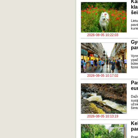
Ka
kl
še
Liet
pavė
kuri
2026-08-05 10:22:03
Gy
pa
Vyre
ypač
būte
fizi
2026-08-05 10:17:02
Pa
eu
Daž
susi
užsi
šimt
2026-08-05 10:13:19
Ke
pad
Praė