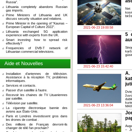
as
Russia”.
Lithuania completely abandons Russian
Net 
gas imports.
kosm
Prime Ministers of Lithuania and UK
birž
discuss security situation and relations.
Prime Minister in the opening of “Kaunas –
European Capital of Culture 2022”.
2021-06-23 19:00:58
Lithuania exchanged 5G application
5 d
experience with experts from the UK.
au
Smart investing: how to spread risk
effectively?
Sino
Frequencies of DVB-T network of
karš
Lithuanian commercial televisions.
gūsi
Aide et Nouvelles
2021-06-23 15:42:40
A.
Installation d'antennes de télévision.
Assistance à la réception TV, problèmes
ka
informatiques.
jut
Services et contacts.
Passer d'un satellite à l'autre.
Dvie
Recevoir les chaines de TV Lituaniennes
žuvo
par satellite.
dubl
kuri
Télévision par satellite.
2021-06-23 13:36:04
MAX“
La cigarette électronique bannie des
avions aux États-Unis.
Jo
Paris et Londres investissent gros dans
pa
les drones de combat .
Des millions de Français devront-ils
Auga
changer de télé l'an prochain?
– Jo