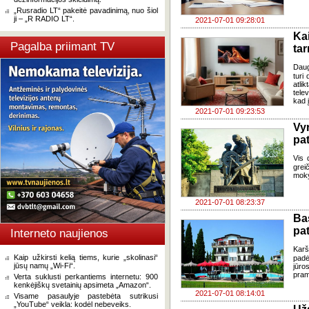
„Rusradio LT“ pakeitė pavadinimą, nuo šiol
ji – „R RADIO LT“.
2021-07-01 09:28:01
Kai
Pagalba priimant TV
ta
Daug
turi
atli
telev
kad 
2021-07-01 09:23:53
Vyr
pat
Vis 
grei
moky
2021-07-01 08:23:37
Ba
pat
Interneto naujienos
Karš
Kaip užkirsti kelią tiems, kurie „skolinasi“
padė
jūsų namų „Wi-Fi“.
jūro
pram
Verta suklusti perkantiems internetu: 900
kenkėjiškų svetainių apsimeta „Amazon“.
2021-07-01 08:14:01
Visame pasaulyje pastebėta sutrikusi
„YouTube“ veikla: kodėl nebeveiks.