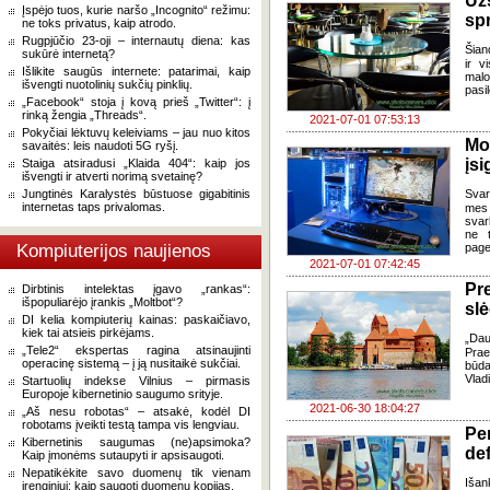
Už
Įspėjo tuos, kurie naršo „Incognito“ režimu:
sp
ne toks privatus, kaip atrodo.
Rugpjūčio 23-oji – internautų diena: kas
Šian
sukūrė internetą?
ir v
Išlikite saugūs internete: patarimai, kaip
malo
išvengti nuotolinių sukčių pinklių.
pasil
„Facebook“ stoja į kovą prieš „Twitter“: į
rinką žengia „Threads“.
2021-07-01 07:53:13
Pokyčiai lėktuvų keleiviams – jau nuo kitos
Mo
savaitės: leis naudoti 5G ryšį.
įsi
Staiga atsiradusi „Klaida 404“: kaip jos
išvengti ir atverti norimą svetainę?
Jungtinės Karalystės būstuose gigabitinis
Svar
internetas taps privalomas.
mes 
svar
ne t
Kompiuterijos naujienos
page
2021-07-01 07:42:45
Pr
Dirbtinis intelektas įgavo „rankas“:
išpopuliarėjo įrankis „Moltbot“?
slė
DI kelia kompiuterių kainas: paskaičiavo,
kiek tai atsieis pirkėjams.
„Dau
„Tele2“ ekspertas ragina atsinaujinti
Praei
operacinę sistemą – į ją nusitaikė sukčiai.
būda
Vlad
Startuolių indekse Vilnius – pirmasis
Europoje kibernetinio saugumo srityje.
2021-06-30 18:04:27
„Aš nesu robotas“ – atsakė, kodėl DI
robotams įveikti testą tampa vis lengviau.
Pe
Kibernetinis saugumas (ne)apsimoka?
def
Kaip įmonėms sutaupyti ir apsisaugoti.
Nepatikėkite savo duomenų tik vienam
Išan
įrenginiui: kaip saugoti duomenų kopijas.