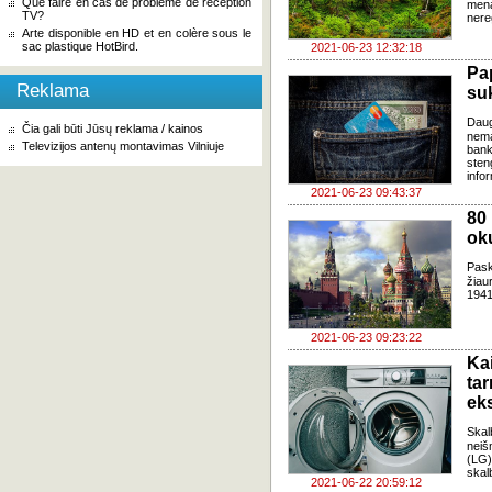
Que faire en cas de problème de réception
mena
TV?
nere
Arte disponible en HD et en colère sous le
sac plastique HotBird.
2021-06-23 12:32:18
Pa
Reklama
su
Daug
Čia gali būti Jūsų reklama / kainos
nema
Televizijos antenų montavimas Vilniuje
bank
sten
infor
2021-06-23 09:43:37
80
ok
Pas
žiau
1941
2021-06-23 09:23:22
Ka
ta
ek
Skal
neiš
(LG)
skal
2021-06-22 20:59:12