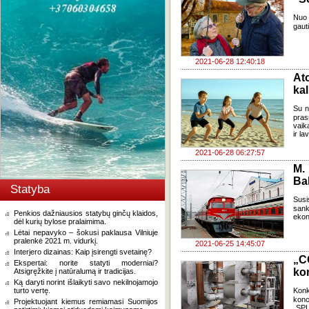
Nuo 
gaut
2021-06-28 12:40:18
At
ka
Su n
pras
vaika
ir la
2021-06-28 06:27:57
M.
Bal
Statyba
Susi
sank
Penkios dažniausios statybų ginčų klaidos,
ekon
dėl kurių bylose pralaimima.
Lėtai nepavyko – šokusi paklausa Vilniuje
pralenkė 2021 m. vidurkį.
2021-06-25 14:45:07
Interjero dizainas: Kaip įsirengti svetainę?
„C
Ekspertai: norite statyti moderniai?
ko
Atsigręžkite į natūralumą ir tradicijas.
Ką daryti norint išlaikyti savo nekilnojamojo
turto vertę.
Kon
konc
Projektuojant kiemus remiamasi Suomijos
„SPL