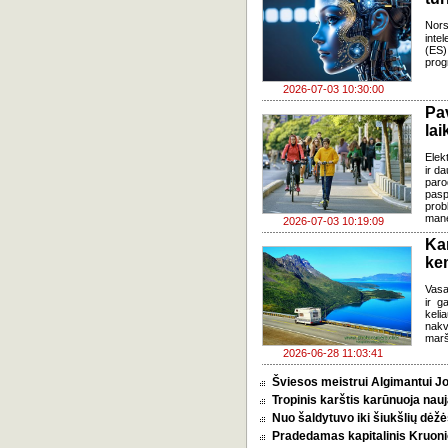
Nors
inte
(ES)
prog
2026-07-03 10:30:00
Pa
lai
Elek
ir d
paro
pasp
prob
mane
2026-07-03 10:19:09
Ka
ke
Vasa
ir g
keli
nakv
marš
2026-06-28 11:03:41
Šviesos meistrui Algimantui Jo
Tropinis karštis karūnuoja nauj
Nuo šaldytuvo iki šiukšlių dėž
Pradedamas kapitalinis Kruoni