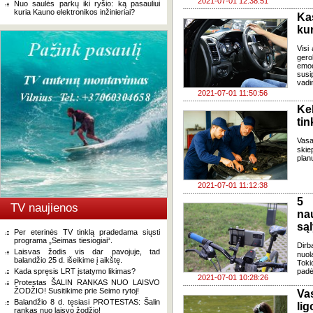
2021-07-01 12:38:51
Nuo saulės parkų iki ryšio: ką pasauliui
kuria Kauno elektronikos inžinieriai?
Ka
ku
Visi 
gero
emoc
susi
vadi
2021-07-01 11:50:56
Ke
tin
Vas
skie
plan
2021-07-01 11:12:38
5 
TV naujienos
na
są
Per eterinės TV tinklą pradedama siųsti
programa „Seimas tiesiogiai“.
Dirb
Laisvas žodis vis dar pavojuje, tad
nuol
balandžio 25 d. išeikime į aikštę.
Toki
Kada spręsis LRT įstatymo likimas?
padė
2021-07-01 10:28:26
Protestas ŠALIN RANKAS NUO LAISVO
ŽODŽIO! Susitikime prie Seimo rytoj!
Va
Balandžio 8 d. tęsiasi PROTESTAS: Šalin
lig
rankas nuo laisvo žodžio!