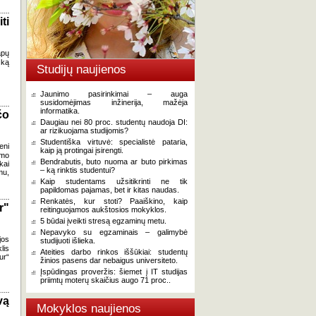
ti
apų
 ką
Studijų naujienos
Jaunimo pasirinkimai – auga
susidomėjimas inžinerija, mažėja
informatika.
čo
Daugiau nei 80 proc. studentų naudoja DI:
ar rizikuojama studijomis?
Studentiška virtuvė: specialistė pataria,
eni
kaip ją protingai įsirengti.
umo
Bendrabutis, buto nuoma ar buto pirkimas
kai
– ką rinktis studentui?
mu,
Kaip studentams užsitikrinti ne tik
papildomas pajamas, bet ir kitas naudas.
Renkatės, kur stoti? Paaiškino, kaip
r"
reitinguojamos aukštosios mokyklos.
5 būdai įveikti stresą egzaminų metu.
Nepavyko su egzaminais – galimybė
jos
studijuoti išlieka.
lis
Ateities darbo rinkos iššūkiai: studentų
ur“
žinios pasens dar nebaigus universiteto.
Įspūdingas proveržis: šiemet į IT studijas
priimtų moterų skaičius augo 71 proc..
vą
Mokyklos naujienos