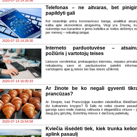
2020-07-15 14:35:56
Telefonas – ne aitvaras, bet pinigi
papildyti gali
Kol neatvilnijo antra koronaviruso banga, analitikai atsarg
kalba apie ekonomikos atsigavimą. Visgi yra žmonių, ku
nukentėjo nuo karantino ir jiems keliolika ar kelios dešimtys e
per mėnesį – reikalingi pinigai.
2020-07-15 14:28:30
Interneto parduotuvėse – atsain
požiūris į vartotojų teises
Lietuvos verslininkai, prekiaujantys internetu, nepaiso prival
reikalavimų savo el. parduotuvėse pateikti informac
vartotojams apie jų teises bei šias teises užtikrinti.
2020-07-14 16:00:33
Ar žinote be ko negali gyventi tikr
prancūzas?
Ar žinojote, kad Prancūzijoje kasdien vidutiniškai išleidžia
dvi kulinarinės knygos? Ši šalis ne veltui visame pasaul
garsėja savo meile maistui, rafinuota ir elegantiška virtuve – j
daug jūrų gėrybių, išskirtinių mėsos ir daržovių patiekalų.
2020-07-14 15:54:58
Kviečia išsėdėti tiek, kiek trunka kelio
aplink pasaulį