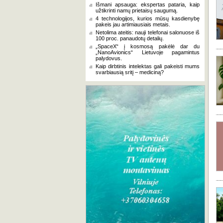
Išmani apsauga: ekspertas pataria, kaip
užtikrinti namų prietaisų saugumą.
4 technologijos, kurios mūsų kasdienybę
pakeis jau artimiausiais metais.
Netolima ateitis: nauji telefonai salonuose iš
100 proc. panaudotų detalių.
„SpaceX“ į kosmosą pakėlė dar du
„NanoAvionics“ Lietuvoje pagamintus
palydovus.
Kaip dirbtinis intelektas gali pakeisti mums
svarbiausią sritį – mediciną?