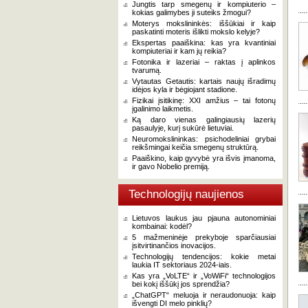
Jungtis tarp smegenų ir kompiuterio –
kokias galimybes ji suteiks žmogui?
Moterys mokslininkės: iššūkiai ir kaip
paskatinti moteris išlikti mokslo kelyje?
Ekspertas paaiškina: kas yra kvantiniai
kompiuteriai ir kam jų reikia?
Fotonika ir lazeriai – raktas į aplinkos
tvarumą.
Vytautas Getautis: kartais naujų išradimų
idėjos kyla ir bėgiojant stadione.
Fizikai įsitikinę: XXI amžius – tai fotonų
įgalinimo laikmetis.
Ką daro vienas galingiausių lazerių
pasaulyje, kurį sukūrė lietuviai.
Neuromokslininkas: psichodeliniai grybai
reikšmingai keičia smegenų struktūrą.
Paaiškino, kaip gyvybė yra išvis įmanoma,
ir gavo Nobelio premiją.
Technologijų naujienos
Lietuvos laukus jau pjauna autonominiai
kombainai: kodėl?
5 mažmeninėje prekyboje sparčiausiai
įsitvirtinančios inovacijos.
Technologijų tendencijos: kokie metai
laukia IT sektoriaus 2024-iais.
Kas yra „VoLTE“ ir „VoWiFi“ technologijos
bei kokį iššūkį jos sprendžia?
„ChatGPT“ meluoja ir neraudonuoja: kaip
išvengti DI melo pinklių?