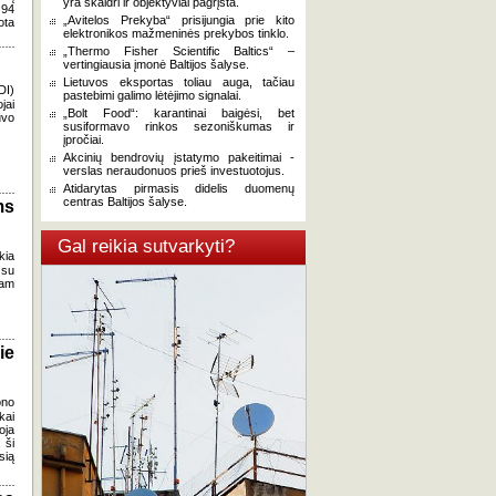
yra skaidri ir objektyviai pagrįsta.
 94
„Avitelos Prekyba“ prisijungia prie kito
ota
elektronikos mažmeninės prekybos tinklo.
„Thermo Fisher Scientific Baltics“ –
vertingiausia įmonė Baltijos šalyse.
Lietuvos eksportas toliau auga, tačiau
DI)
pastebimi galimo lėtėjimo signalai.
jai
„Bolt Food“: karantinai baigėsi, bet
uvo
susiformavo rinkos sezoniškumas ir
įpročiai.
Akcinių bendrovių įstatymo pakeitimai -
verslas neraudonuos prieš investuotojus.
Atidarytas pirmasis didelis duomenų
centras Baltijos šalyse.
ms
Gal reikia sutvarkyti?
kia
 su
kam
ie
ono
kai
oja
 ši
sią