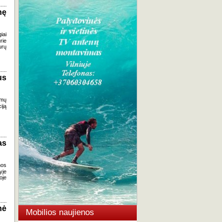
nę
iai
rie
urų
us
omų
iją
as
mos
yje
oje
nė
Mobilios naujienos