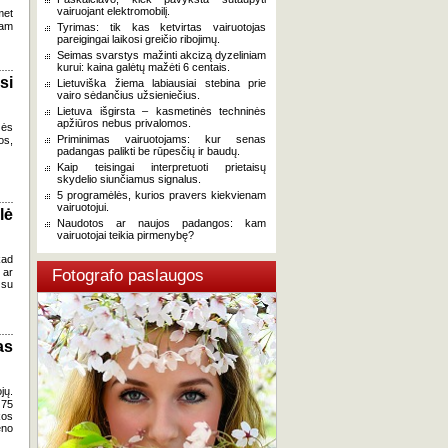
vairuojant elektromobilį.
met
tam
Tyrimas: tik kas ketvirtas vairuotojas
pareigingai laikosi greičio ribojimų.
Seimas svarstys mažinti akcizą dyzeliniam
kurui: kaina galėtų mažėti 6 centais.
si
Lietuviška žiema labiausiai stebina prie
vairo sėdančius užsieniečius.
Lietuva išgirsta – kasmetinės techninės
apžiūros nebus privalomos.
zės
Priminimas vairuotojams: kur senas
os,
padangas palikti be rūpesčių ir baudų.
Kaip teisingai interpretuoti prietaisų
skydelio siunčiamus signalus.
5 programėlės, kurios pravers kiekvienam
vairuotojui.
lė
Naudotos ar naujos padangos: kam
vairuotojai teikia pirmenybę?
kad
 ar
Fotografo paslaugos
 su
as
jų.
 75
kos
eno