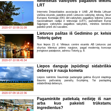
Neteisėtas valstybės pagalbos teikim
LRT
Interneto žiniasklaidos asociacija ir UAB „All Media Lithuan
viešina skundo, pateikto prieš Lietuvos valstybę, tekstą. Sku
Europos Komisijai (EK) dėl valstybės pagalbos teikimo Lietu
nacionaliniam radijui ir televizijai (LRT), pažeidžiant Euro
Sąjungos valstybės pagalbos taisykles, minėtos bendro
pateikė prieš dvi savaites.
2020-07-10 09:31:09
Lietuvos paštas iš Gedimino pr. kelsis
Totorių gatvę
Nuo liepos 21 d. Vilniaus centre esantis AB Lietuvos pa
skyrius klientus priims naujose, pagal modernią koncepc
įrengtose patalpose, adresu Totorių g. 8.
2020-07-10 06:45:34
Liepos danguje įspūdingi sidabriškie
debesys ir nauja kometa
Liepos naktimis šiaurinėje padangėje galima išvysti slaptingą
šiaurės pašvaistę panašų švytėjimą. Tai paslaptingi
sidabriškieji debesys.
2020-07-09 16:22:36
Pagaminkite patiekalą neišėję iš na
arba kuo pakeisti trūkstam
ingredientus?