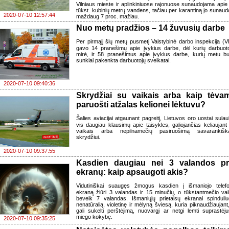
Vilniaus mieste ir aplinkiniuose rajonuose sunaudojama apie
tūkst. kubinių metrų vandens, tačiau per karantiną jo sunaud
2020-07-10 12:57:44
maždaug 7 proc. mažiau.
Nuo metų pradžios – 14 žuvusių darbe
Per pirmąjį šių metų pusmetį Valstybinė darbo inspekcija (V
gavo 14 pranešimų apie įvykius darbe, dėl kurių darbuoto
mirė, ir 58 pranešimus apie įvykius darbe, kurių metu b
sunkiai pakenkta darbuotojų sveikatai.
2020-07-10 09:40:36
Skrydžiai su vaikais arba kaip tėva
paruošti atžalas kelionei lėktuvu?
Šalies aviacijai atgaunant pagreitį, Lietuvos oro uostai sulau
vis daugiau klausimų apie taisykles, galiojančias keliaujant
vaikais arba nepilnamečių pasiruošimą savarankiš
skrydžiui.
2020-07-10 09:37:55
Kasdien daugiau nei 3 valandos pr
ekranų: kaip apsaugoti akis?
Vidutiniškai suaugęs žmogus kasdien į išmaniojo telef
ekraną žiūri 3 valandas ir 15 minučių, o tūkstantmečio vai
beveik 7 valandas. Išmaniųjų prietaisų ekranai spinduliu
nenatūralią, violetinę ir mėlyną šviesą, kuria piknaudžiaujant,
gali sukelti perštėjimą, nuovargį ar netgi lemti suprastėju
miego kokybę.
2020-07-10 09:35:25