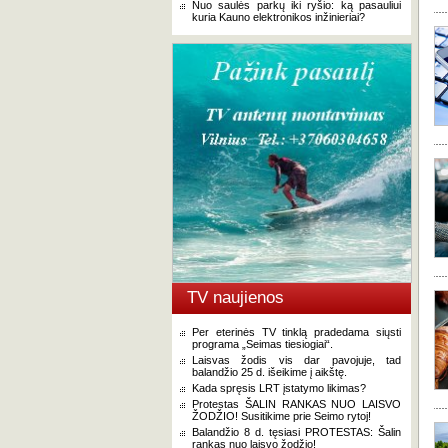
Nuo saulės parkų iki ryšio: ką pasauliui
kuria Kauno elektronikos inžinieriai?
TV naujienos
Per eterinės TV tinklą pradedama siųsti
programa „Seimas tiesiogiai“.
Laisvas žodis vis dar pavojuje, tad
balandžio 25 d. išeikime į aikštę.
Kada spręsis LRT įstatymo likimas?
Protestas ŠALIN RANKAS NUO LAISVO
ŽODŽIO! Susitikime prie Seimo rytoj!
Balandžio 8 d. tęsiasi PROTESTAS: Šalin
rankas nuo laisvo žodžio!