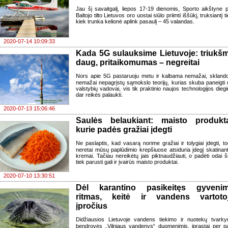
Jau šį savaitgalį, liepos 17-19 dienomis, Sporto aikštyne p
Baltojo tilto Lietuvos oro uostai siūlo priimti iššūkį, truksiantį ti
kiek trunka kelionė aplink pasaulį – 45 valandas.
2020-07-14 10:09:33
Kada 5G sulauksime Lietuvoje: triukš
daug, pritaikomumas – negreitai
Nors apie 5G pastaruoju metu ir kalbama nemažai, sklando
nemažai nepagrįstų sąmokslo teorijų, kurias skuba paneigti 
valstybių vadovai, vis tik praktinio naujos technologijos dieg
dar reikės palaukti.
2020-07-13 15:06:46
Saulės belaukiant: maisto produkta
kurie padės gražiai įdegti
Ne paslaptis, kad vasarą norime gražiai ir tolygiai įdegti, to
neretai mūsų paplūdimio krepšiuose atsiduria įdegį skatinan
kremai. Tačiau nereikėtų jais piktnaudžiauti, o padėti odai š
tiek parusti gali ir įvairūs maisto produktai.
2020-07-10 13:30:51
Dėl karantino pasikeitęs gyveni
ritmas, keitė ir vandens vartoto
įpročius
Didžiausios Lietuvoje vandens tiekimo ir nuotekų tvark
bendrovės „Vilniaus vandenys“ duomenimis, įprastai per p