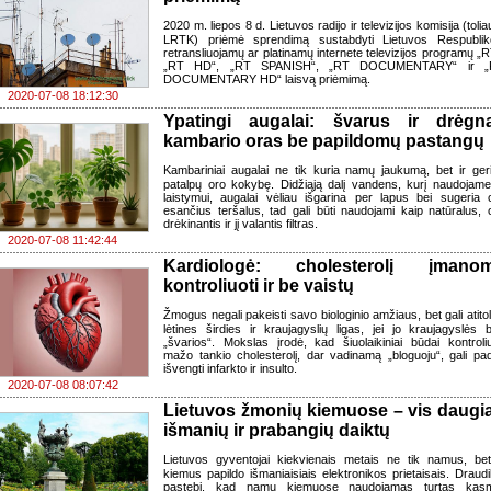
2020 m. liepos 8 d. Lietuvos radijo ir televizijos komisija (tolia
LRTK) priėmė sprendimą sustabdyti Lietuvos Respublik
retransliuojamų ar platinamų internete televizijos programų „R
„RT HD“, „RT SPANISH“, „RT DOCUMENTARY“ ir „
DOCUMENTARY HD“ laisvą priėmimą.
2020-07-08 18:12:30
Ypatingi augalai: švarus ir drėgn
kambario oras be papildomų pastangų
Kambariniai augalai ne tik kuria namų jaukumą, bet ir ger
patalpų oro kokybę. Didžiąją dalį vandens, kurį naudojame
laistymui, augalai vėliau išgarina per lapus bei sugeria 
esančius teršalus, tad gali būti naudojami kaip natūralus, 
drėkinantis ir jį valantis filtras.
2020-07-08 11:42:44
Kardiologė: cholesterolį įmano
kontroliuoti ir be vaistų
Žmogus negali pakeisti savo biologinio amžiaus, bet gali atitoli
lėtines širdies ir kraujagyslių ligas, jei jo kraujagyslės 
„švarios“. Mokslas įrodė, kad šiuolaikiniai būdai kontroliu
mažo tankio cholesterolį, dar vadinamą „bloguoju“, gali pad
išvengti infarkto ir insulto.
2020-07-08 08:07:42
Lietuvos žmonių kiemuose – vis daugi
išmanių ir prabangių daiktų
Lietuvos gyventojai kiekvienais metais ne tik namus, bet
kiemus papildo išmaniaisiais elektronikos prietaisais. Draudi
pastebi, kad namų kiemuose naudojamas turtas kas