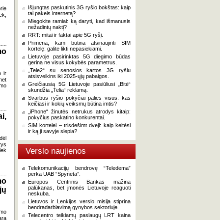
Išjungtas paskutinis 3G ryšio bokštas: kaip
rie
tai pakeis internetą?
ek,
Miegokite ramiai: ką daryti, kad išmanusis
nežadintų naktį?
RRT: mitai ir faktai apie 5G ryšį.
Primena, kam būtina atsinaujinti SIM
kortelę: galite likti nepasiekiami.
mo
Lietuvoje pasirinktas 5G diegimo būdas
gerina ne visus kokybės parametrus.
„Tele2“ su senosios kartos 3G ryšiu
 ir
atsisveikins iki 2025-ųjų pabaigos.
net
Greičiausią 5G Lietuvoje pasiūliusi „Bitė“
imo
skundžia „Telia“ reklamą.
Svarbūs ryšio pokyčiai palies visus: kas
keičiasi ir kokių veiksmų būtina imtis?
„iPhone“ žinutės netrukus atrodys kitaip:
i,
pokyčius paskatino konkurentai.
SIM kortelei – trisdešimt dveji: kaip keitėsi
ir ką ji savyje slepia?
dėl
tys
Verslo naujienos
iek
Telekomunikacijų bendrovę “Teledema”
perka UAB “Spyneta”.
mo
Europos Centrinis Bankas mažina
palūkanas, bet įmonės Lietuvoje reaguoti
jų
neskuba.
Lietuvos ir Lenkijos verslo misija stiprina
bendradarbiavimą gynybos sektoriuje.
ymo
Telecentro teikiamų paslaugų LRT kaina
arą