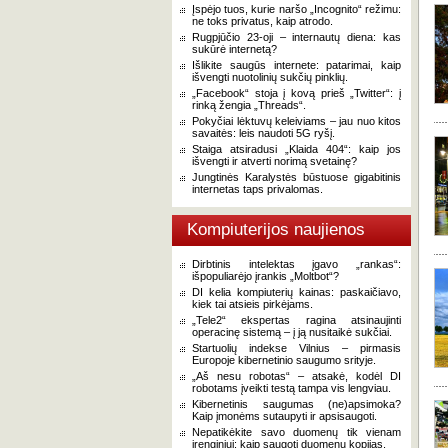
Įspėjo tuos, kurie naršo „Incognito“ režimu:
ne toks privatus, kaip atrodo.
Rugpjūčio 23-oji – internautų diena: kas
sukūrė internetą?
Išlikite saugūs internete: patarimai, kaip
išvengti nuotolinių sukčių pinklių.
„Facebook“ stoja į kovą prieš „Twitter“: į
rinką žengia „Threads“.
Pokyčiai lėktuvų keleiviams – jau nuo kitos
savaitės: leis naudoti 5G ryšį.
Staiga atsiradusi „Klaida 404“: kaip jos
išvengti ir atverti norimą svetainę?
Jungtinės Karalystės būstuose gigabitinis
internetas taps privalomas.
Kompiuterijos naujienos
Dirbtinis intelektas įgavo „rankas“:
išpopuliarėjo įrankis „Moltbot“?
DI kelia kompiuterių kainas: paskaičiavo,
kiek tai atsieis pirkėjams.
„Tele2“ ekspertas ragina atsinaujinti
operacinę sistemą – į ją nusitaikė sukčiai.
Startuolių indekse Vilnius – pirmasis
Europoje kibernetinio saugumo srityje.
„Aš nesu robotas“ – atsakė, kodėl DI
robotams įveikti testą tampa vis lengviau.
Kibernetinis saugumas (ne)apsimoka?
Kaip įmonėms sutaupyti ir apsisaugoti.
Nepatikėkite savo duomenų tik vienam
įrenginiui: kaip saugoti duomenų kopijas.