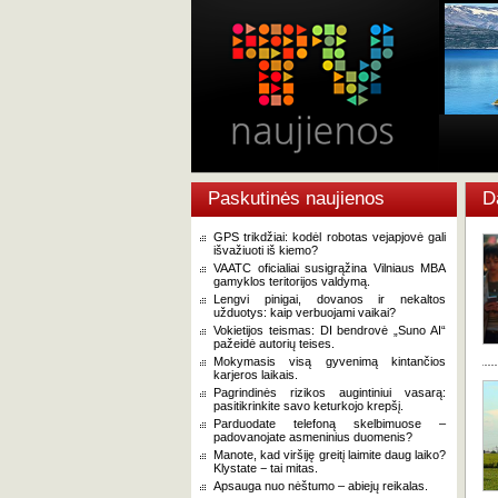
Paskutinės naujienos
D
GPS trikdžiai: kodėl robotas vejapjovė gali
išvažiuoti iš kiemo?
VAATC oficialiai susigrąžina Vilniaus MBA
gamyklos teritorijos valdymą.
Lengvi pinigai, dovanos ir nekaltos
užduotys: kaip verbuojami vaikai?
Vokietijos teismas: DI bendrovė „Suno AI“
pažeidė autorių teises.
Mokymasis visą gyvenimą kintančios
karjeros laikais.
Pagrindinės rizikos augintiniui vasarą:
pasitikrinkite savo keturkojo krepšį.
Parduodate telefoną skelbimuose –
padovanojate asmeninius duomenis?
Manote, kad viršiję greitį laimite daug laiko?
Klystate − tai mitas.
Apsauga nuo nėštumo – abiejų reikalas.