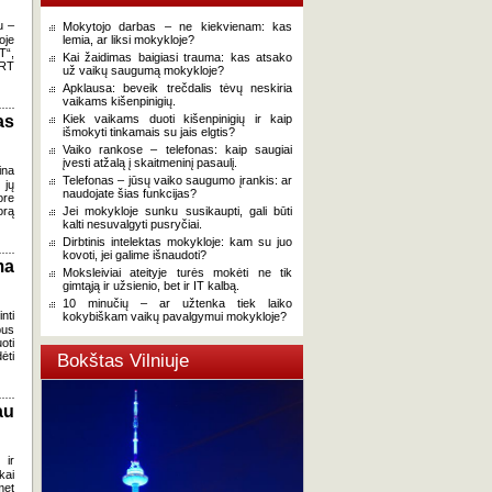
u –
Mokytojo darbas – ne kiekvienam: kas
oje
lemia, ar liksi mokykloje?
T“,
Kai žaidimas baigiasi trauma: kas atsako
RT
už vaikų saugumą mokykloje?
Apklausa: beveik trečdalis tėvų neskiria
vaikams kišenpinigių.
as
Kiek vaikams duoti kišenpinigių ir kaip
išmokyti tinkamais su jais elgtis?
Vaiko rankose – telefonas: kaip saugiai
įvesti atžalą į skaitmeninį pasaulį.
ina
Telefonas – jūsų vaiko saugumo įrankis: ar
 jų
naudojate šias funkcijas?
ore
orą
Jei mokykloje sunku susikaupti, gali būti
kalti nesuvalgyti pusryčiai.
Dirbtinis intelektas mokykloje: kam su juo
kovoti, jei galime išnaudoti?
ma
Moksleiviai ateityje turės mokėti ne tik
gimtąją ir užsienio, bet ir IT kalbą.
10 minučių – ar užtenka tiek laiko
nti
kokybiškam vaikų pavalgymui mokykloje?
bus
oti
ėti
Bokštas Vilniuje
au
 ir
kai
met