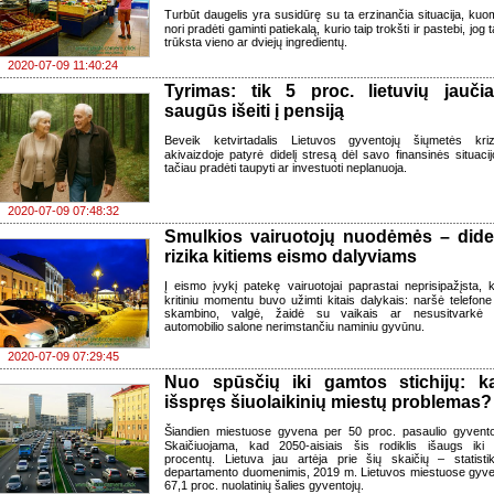
Turbūt daugelis yra susidūrę su ta erzinančia situacija, kuo
nori pradėti gaminti patiekalą, kurio taip trokšti ir pastebi, jog 
trūksta vieno ar dviejų ingredientų.
2020-07-09 11:40:24
Tyrimas: tik 5 proc. lietuvių jaučia
saugūs išeiti į pensiją
Beveik ketvirtadalis Lietuvos gyventojų šiųmetės kri
akivaizdoje patyrė didelį stresą dėl savo finansinės situacij
tačiau pradėti taupyti ar investuoti neplanuoja.
2020-07-09 07:48:32
Smulkios vairuotojų nuodėmės – dide
rizika kitiems eismo dalyviams
Į eismo įvykį patekę vairuotojai paprastai neprisipažįsta, 
kritiniu momentu buvo užimti kitais dalykais: naršė telefone
skambino, valgė, žaidė su vaikais ar nesusitvarkė
automobilio salone nerimstančiu naminiu gyvūnu.
2020-07-09 07:29:45
Nuo spūsčių iki gamtos stichijų: k
išspręs šiuolaikinių miestų problemas?
Šiandien miestuose gyvena per 50 proc. pasaulio gyvento
Skaičiuojama, kad 2050-aisiais šis rodiklis išaugs iki
procentų. Lietuva jau artėja prie šių skaičių – statisti
departamento duomenimis, 2019 m. Lietuvos miestuose gyv
67,1 proc. nuolatinių šalies gyventojų.