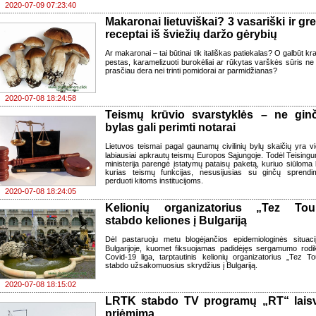
2020-07-09 07:23:40
Makaronai lietuviškai? 3 vasariški ir grei
receptai iš šviežių daržo gėrybių
Ar makaronai – tai būtinai tik itališkas patiekalas? O galbūt kr
pestas, karamelizuoti burokėliai ar rūkytas varškės sūris ne
prasčiau dera nei trinti pomidorai ar parmidžianas?
2020-07-08 18:24:58
Teismų krūvio svarstyklės – ne gin
bylas gali perimti notarai
Lietuvos teismai pagal gaunamų civilinių bylų skaičių yra vi
labiausiai apkrautų teismų Europos Sąjungoje. Todėl Teising
ministerija parengė įstatymų pataisų paketą, kuriuo siūloma 
kurias teismų funkcijas, nesusijusias su ginčų sprendi
perduoti kitoms institucijoms.
2020-07-08 18:24:05
Kelionių organizatorius „Tez Tou
stabdo keliones į Bulgariją
Dėl pastaruoju metu blogėjančios epidemiologinės situaci
Bulgarijoje, kuomet fiksuojamas padidėjęs sergamumo rodik
Covid-19 liga, tarptautinis kelionių organizatorius „Tez To
stabdo užsakomuosius skrydžius į Bulgariją.
2020-07-08 18:15:02
LRTK stabdo TV programų „RT“ lais
priėmimą