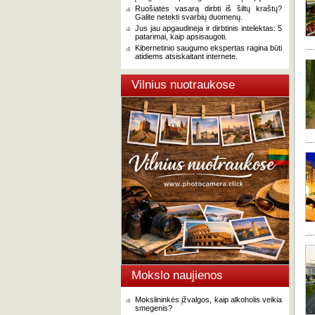
Ruošiatės vasarą dirbti iš šiltų kraštų?
Galite netekti svarbių duomenų.
Jus jau apgaudinėja ir dirbtinis intelektas: 5
patarimai, kaip apsisaugoti.
Kibernetinio saugumo ekspertas ragina būti
atidiems atsiskaitant internete.
Vilnius nuotraukose
Mokslo naujienos
Mokslininkės įžvalgos, kaip alkoholis veikia
smegenis?