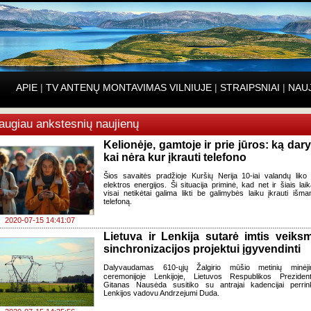
APIE
|
TV ANTENŲ MONTAVIMAS VILNIUJE
|
STRAIPSNIAI
|
NAU
augiau ankstesnių naujienų
Kelionėje, gamtoje ir prie jūros: ką daryt
kai nėra kur įkrauti telefono
Šios savaitės pradžioje Kuršių Nerija 10-iai valandų liko
elektros energijos. Ši situacija priminė, kad net ir šiais laik
visai netikėtai galima likti be galimybės laiku įkrauti išman
telefoną.
2020-07-15 14:41:07
Lietuva ir Lenkija sutarė imtis veiks
sinchronizacijos projektui įgyvendinti
Dalyvaudamas 610-ųjų Žalgirio mūšio metinių minėj
ceremonijoje Lenkijoje, Lietuvos Respublikos Preziden
Gitanas Nausėda susitiko su antrajai kadencijai perrin
Lenkijos vadovu Andrzejumi Duda.