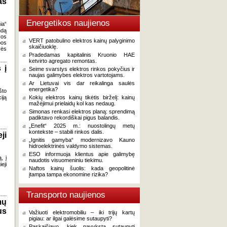
as
Energetikos naujienos
ia“
ndą
vos
VERT patobulino elektros kainų palyginimo
pos
skaičiuoklę.
vės
Pradedamas kapitalinis Kruonio HAE
ketvirto agregato remontas.
 į
Seime svarstys elektros rinkos pokyčius ir
naujas galimybes elektros vartotojams.
Ar Lietuvai vis dar reikalinga saulės
energetika?
što
iją
Kokių elektros kainų tikėtis birželį: kainų
mažėjimui prielaidų kol kas nedaug.
Simonas renkasi elektros planą: sprendimą
padiktavo rekordiškai pigus balandis.
„Enefit“ 2025 m.: nuostolingų metų
kontekste – stabili rinkos dalis.
ji
„Ignitis gamyba“ modernizavo Kauno
hidroelektrinės valdymo sistemas.
ESO informuoja klientus apie galimybę
, į
naudotis visuomeniniu tiekimu.
eji
Naftos kainų šuolis: kada geopolitinė
įtampa tampa ekonomine rizika?
Transporto naujienos
mų
us
Važiuoti elektromobiliu – iki trijų kartų
pigiau: ar ilgai galėsime sutaupyti?
Paskaičiavo, kiek pavyksta sutaupyti