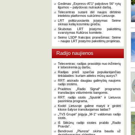
Gedimas „Express-AT1“ palydove 56° rytų
ilgumos – palydovas nutraukė darbą.
Telecentras sutarė dėl naujos dirbtinio
intelekto platformos sukūrimo Lietuvoje.
LRT politizuosiantis įstatymas Seime
skinasi kelią kosminiu greičiu.
Skubotas LRT įstatymo pakeitimų
svarstymas Kultūros komitete.
Seimo LSDP frakcijos pranešimas: Seime
– naujas LRT įstatymo pakeitimų projektas.
Radijo naujienos
Telecentras: radijas prasidėjo nuo inžinierių
ir tebesiremia jų darbu.
Radijas prieš sparčiai populiarėjančias
tinklalaides: kuriam atiteks mūsų ausys?
RRT: atsirado daugiau galimybių naujoms
radijo stotims.
Pradėtos „Radio Signal“ programos
transliacijos vidurinėmis bangomis.
RRT: radijo stotis „Sputnik“ ir Lietuvos
pasirinkta programa.
Kodėl Lietuvoje galime matyti ir girdėti
kitose šalyse transliuojamas laidas?
„TV3 Grupė“ įsigyja „M-1“ valdomas radijo
stotis.
Iš Sitkūnų radijo stoties prabilo „Radio
Pravda“.
Bendrovei „Plunsta“ skirta bauda už
dezinformacijos skleidimą.