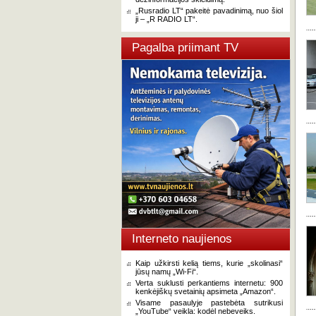
„Rusradio LT“ pakeitė pavadinimą, nuo šiol
ji – „R RADIO LT“.
Pagalba priimant TV
Interneto naujienos
Kaip užkirsti kelią tiems, kurie „skolinasi“
jūsų namų „Wi-Fi“.
Verta suklusti perkantiems internetu: 900
kenkėjiškų svetainių apsimeta „Amazon“.
Visame pasaulyje pastebėta sutrikusi
„YouTube“ veikla: kodėl nebeveiks.