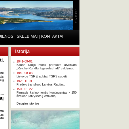
JIENOS
|
SKELBIMAI
|
KONTAKTAI
Istorija
i,
1941-09-01
Kauno radijo stotis perduota civiliniam
„Reichs-Rundfunkgesellschaft“ valdymui.
 be
1940-08-03
Lietuvos TSR įtraukta į TSRS sudėtį.
ais
ųjį
1925-11-01
Pradėjo transliuoti Latvijos Radijas.
1506-01-22
Pirmasis kariuomenės kontingentas - 150
šveicarų atvyksta į Vatikaną.
mų
Daugiau istorijos
imo
tas
ktu