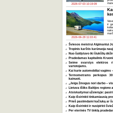
prob
mane
2026-07-03 10:19:09
Ka
ke
Vasa
ir g
keli
nakv
marš
2026-06-28 11:03:41
Šviesos meistrui Algimantui Jo
Tropinis karštis karūnuoja nauj
Nuo šaldytuvo iki šiukšlių dėž
Pradedamas kapitalinis Kruoni
Seime svarstys elektros r
vartotojams.
Kai kurie automobiliai vagims –
Termometrams perkopus 30 l
kainuoti.
„Jeigu žmogus nori darbo – vi
Lietuva išliks Baltijos regiono 
Atsiskaitymai užsienyje: pasirin
Kaip išsirinkti tinkamiausią p
Prieš pasiimdami kačiuką ar šuni
Kaip išsirinkti ir nusipirkti šv
Per eterinės TV tinklą pradeda