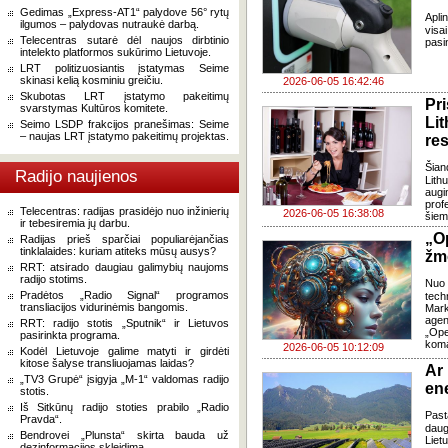
Gedimas „Express-AT1“ palydove 56° rytų
Apli
ilgumos – palydovas nutraukė darbą.
vis
Telecentras sutarė dėl naujos dirbtinio
pasi
intelekto platformos sukūrimo Lietuvoje.
LRT politizuosiantis įstatymas Seime
skinasi kelią kosminiu greičiu.
2026-06-05 16:42:46
Skubotas LRT įstatymo pakeitimų
Pr
svarstymas Kultūros komitete.
Li
Seimo LSDP frakcijos pranešimas: Seime
– naujas LRT įstatymo pakeitimų projektas.
re
Šian
Radijo naujienos
Lith
augi
prof
Telecentras: radijas prasidėjo nuo inžinierių
2026-06-05 16:38:08
šiem
ir tebesiremia jų darbu.
„O
Radijas prieš sparčiai populiarėjančias
tinklalaides: kuriam atiteks mūsų ausys?
žm
RRT: atsirado daugiau galimybių naujoms
radijo stotims.
Nuo 
Pradėtos „Radio Signal“ programos
tech
transliacijos vidurinėmis bangomis.
Mark
agen
RRT: radijo stotis „Sputnik“ ir Lietuvos
„Ope
pasirinkta programa.
kom
2026-06-05 10:12:09
Kodėl Lietuvoje galime matyti ir girdėti
kitose šalyse transliuojamas laidas?
Ar
„TV3 Grupė“ įsigyja „M-1“ valdomas radijo
en
stotis.
Iš Sitkūnų radijo stoties prabilo „Radio
Past
Pravda“.
daug
Bendrovei „Plunsta“ skirta bauda už
Liet
dezinformacijos skleidimą.