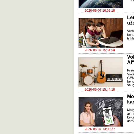
2026-08-07 16:02:18
Le
už
Verb
kont
tink
2026-08-07 15:51:54
Vo
AI“
Pra
Voki
GEMA
bend
saug
2026-08-07 15:44:18
Mo
kar
Moky
ar n
keič
asme
2026-08-07 14:08:27