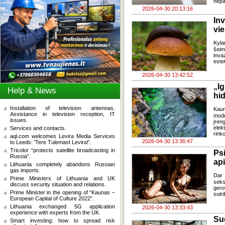
nepa
2026-04-30 20:13:16
In
vi
Kyla
šeimi
invaz
estet
2026-04-30 13:42:52
„I
Help & News
hi
Installation of television antennas.
Kaun
Assistance in television reception, IT
mode
issues.
įren
elek
Services and contacts.
rinko
aql.com welcomes Levira Media Services
2026-04-30 13:36:47
to Leeds: 'Tere Tulemast Levira!'.
Tricolor “protects satellite broadcasting in
Ps
Russia”.
api
Lithuania completely abandons Russian
gas imports.
Dar 
Prime Ministers of Lithuania and UK
seks
discuss security situation and relations.
gero
Prime Minister in the opening of “Kaunas –
sutr
European Capital of Culture 2022”.
Lithuania exchanged 5G application
2026-04-30 13:33:43
experience with experts from the UK.
Su
Smart investing: how to spread risk