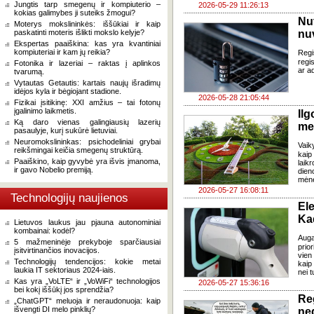
Jungtis tarp smegenų ir kompiuterio –
2026-05-29 11:26:13
kokias galimybes ji suteiks žmogui?
Nu
Moterys mokslininkės: iššūkiai ir kaip
paskatinti moteris išlikti mokslo kelyje?
nu
Ekspertas paaiškina: kas yra kvantiniai
kompiuteriai ir kam jų reikia?
Regi
regi
Fotonika ir lazeriai – raktas į aplinkos
ar a
tvarumą.
Vytautas Getautis: kartais naujų išradimų
idėjos kyla ir bėgiojant stadione.
2026-05-28 21:05:44
Fizikai įsitikinę: XXI amžius – tai fotonų
įgalinimo laikmetis.
Il
Ką daro vienas galingiausių lazerių
me
pasaulyje, kurį sukūrė lietuviai.
Neuromokslininkas: psichodeliniai grybai
Vaik
reikšmingai keičia smegenų struktūrą.
kaip
Paaiškino, kaip gyvybė yra išvis įmanoma,
laik
ir gavo Nobelio premiją.
dien
mėnes
2026-05-27 16:08:11
Technologijų naujienos
Ele
Kad
Lietuvos laukus jau pjauna autonominiai
kombainai: kodėl?
Auga
5 mažmeninėje prekyboje sparčiausiai
prio
įsitvirtinančios inovacijos.
vien
Technologijų tendencijos: kokie metai
kaip
laukia IT sektoriaus 2024-iais.
nei t
Kas yra „VoLTE“ ir „VoWiFi“ technologijos
2026-05-27 15:36:16
bei kokį iššūkį jos sprendžia?
Re
„ChatGPT“ meluoja ir neraudonuoja: kaip
išvengti DI melo pinklių?
ne