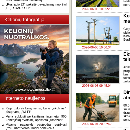
Fede
„Rusradio LT“ pakeitė pavadinimą, nuo šiol
nema
ji – „R RADIO LT“.
2026-06-05 10:05:20
Kok
Kelionių fotografija
ma
Gegu
siek
lai
Eur
2026-06-05 10:00:34
Ek
tel
Arti
prog
kasm
tele
žaiba
2026-06-05 09:45:04
Di
at
Interneto naujienos
80,5
Kaip užkirsti kelią tiems, kurie „skolinasi“
su n
jūsų namų „Wi-Fi“.
drau
skai
Verta suklusti perkantiems internetu: 900
pens
kenkėjiškų svetainių apsimeta „Amazon“.
2026-06-04 20:32:42
Visame pasaulyje pastebėta sutrikusi
„YouTube“ veikla: kodėl nebeveiks.