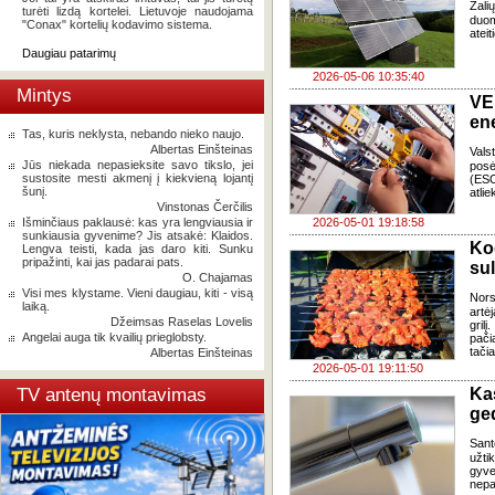
Žali
turėti lizdą kortelei. Lietuvoje naudojama
duom
"Conax" kortelių kodavimo sistema.
ateit
Daugiau patarimų
2026-05-06 10:35:40
Mintys
VE
ene
Tas, kuris neklysta, nebando nieko naujo.
Albertas Einšteinas
Vals
Jūs niekada nepasieksite savo tikslo, jei
posė
sustosite mesti akmenį į kiekvieną lojantį
(ESO
šunį.
atli
Vinstonas Čerčilis
Išminčiaus paklausė: kas yra lengviausia ir
2026-05-01 19:18:58
sunkiausia gyvenime? Jis atsakė: Klaidos.
Kod
Lengva teisti, kada jas daro kiti. Sunku
pripažinti, kai jas padarai pats.
sul
O. Chajamas
Visi mes klystame. Vieni daugiau, kiti - visą
Nors
laiką.
artė
Džeimsas Raselas Lovelis
gril
Angelai auga tik kvailių prieglobsty.
pačią
tači
Albertas Einšteinas
2026-05-01 19:11:50
TV antenų montavimas
Ka
ge
Sant
užti
gyv
nepa