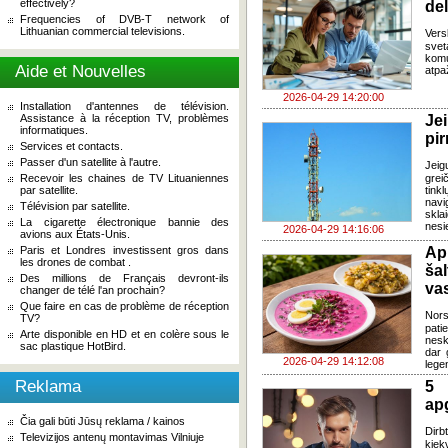
effectively?
del
Frequencies of DVB-T network of
Lithuanian commercial televisions.
Vers
svet
komu
Aide et Nouvelles
atpa
2026-04-29 14:20:00
Installation d'antennes de télévision.
Assistance à la réception TV, problèmes
Je
informatiques.
pir
Services et contacts.
Passer d'un satellite à l'autre.
Jeig
Recevoir les chaines de TV Lituaniennes
grei
par satellite.
tink
navi
Télévision par satellite.
skla
La cigarette électronique bannie des
nesi
2026-04-29 14:16:06
avions aux États-Unis.
Paris et Londres investissent gros dans
Ap
les drones de combat .
ša
Des millions de Français devront-ils
va
changer de télé l'an prochain?
Que faire en cas de problème de réception
Nors
TV?
pati
Arte disponible en HD et en colère sous le
nesk
sac plastique HotBird.
dar 
2026-04-29 14:12:08
lege
Reklama
5 
ap
Čia gali būti Jūsų reklama / kainos
Dirb
Televizijos antenų montavimas Vilniuje
kiek