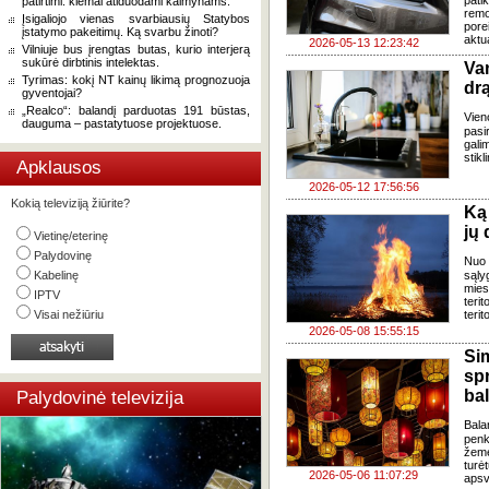
pati
patirtimi: kiemai atiduodami kaimynams.
remo
Įsigaliojo vienas svarbiausių Statybos
pore
įstatymo pakeitimų. Ką svarbu žinoti?
aktu
2026-05-13 12:23:42
Vilniuje bus įrengtas butas, kurio interjerą
sukūrė dirbtinis intelektas.
Va
Tyrimas: kokį NT kainų likimą prognozuoja
drą
gyventojai?
„Realco“: balandį parduotas 191 būstas,
Vie
dauguma – pastatytuose projektuose.
pasir
galim
stikl
Apklausos
2026-05-12 17:56:56
Kokią televiziją žiūrite?
Ką 
jų 
Vietinę/eterinę
Palydovinę
Nuo 
Kabelinę
sąly
mies
IPTV
teri
Visai nežiūriu
terit
2026-05-08 15:55:15
Si
sp
ba
Palydovinė televizija
Bala
penk
žeme
turė
2026-05-06 11:07:29
apsv