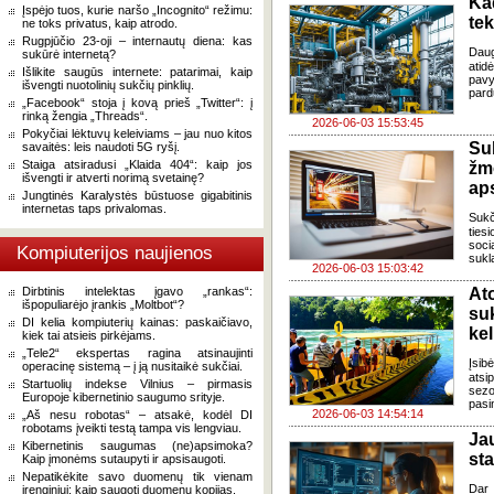
Ka
Įspėjo tuos, kurie naršo „Incognito“ režimu:
tek
ne toks privatus, kaip atrodo.
Rugpjūčio 23-oji – internautų diena: kas
Dau
sukūrė internetą?
atid
Išlikite saugūs internete: patarimai, kaip
pavy
išvengti nuotolinių sukčių pinklių.
pardu
„Facebook“ stoja į kovą prieš „Twitter“: į
rinką žengia „Threads“.
2026-06-03 15:53:45
Pokyčiai lėktuvų keleiviams – jau nuo kitos
Su
savaitės: leis naudoti 5G ryšį.
Staiga atsiradusi „Klaida 404“: kaip jos
žm
išvengti ir atverti norimą svetainę?
ap
Jungtinės Karalystės būstuose gigabitinis
internetas taps privalomas.
Sukč
ties
soci
Kompiuterijos naujienos
sukl
2026-06-03 15:03:42
Dirbtinis intelektas įgavo „rankas“:
At
išpopuliarėjo įrankis „Moltbot“?
su
DI kelia kompiuterių kainas: paskaičiavo,
kel
kiek tai atsieis pirkėjams.
„Tele2“ ekspertas ragina atsinaujinti
Įsi
operacinę sistemą – į ją nusitaikė sukčiai.
atsi
Startuolių indekse Vilnius – pirmasis
sezo
Europoje kibernetinio saugumo srityje.
pasi
2026-06-03 14:54:14
„Aš nesu robotas“ – atsakė, kodėl DI
robotams įveikti testą tampa vis lengviau.
Ja
Kibernetinis saugumas (ne)apsimoka?
st
Kaip įmonėms sutaupyti ir apsisaugoti.
Nepatikėkite savo duomenų tik vienam
Dar 
įrenginiui: kaip saugoti duomenų kopijas.