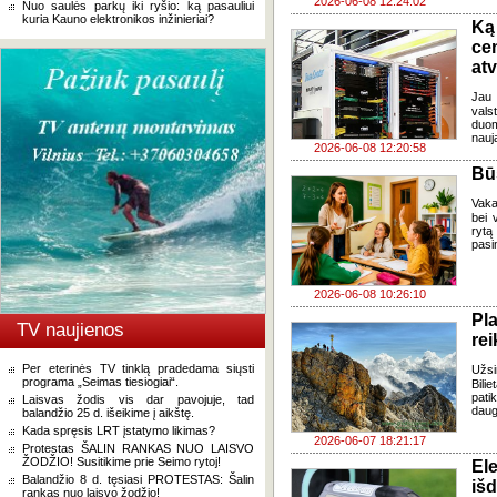
2026-06-08 12:24:02
Nuo saulės parkų iki ryšio: ką pasauliui
kuria Kauno elektronikos inžinieriai?
Ką
ce
atv
Jau 
val
duom
nauja
2026-06-08 12:20:58
Bū
Vaka
bei 
rytą
pasi
2026-06-08 10:26:10
Pl
TV naujienos
rei
Per eterinės TV tinklą pradedama siųsti
Užsi
programa „Seimas tiesiogiai“.
Bili
pati
Laisvas žodis vis dar pavojuje, tad
dauge
balandžio 25 d. išeikime į aikštę.
Kada spręsis LRT įstatymo likimas?
2026-06-07 18:21:17
Protestas ŠALIN RANKAS NUO LAISVO
ŽODŽIO! Susitikime prie Seimo rytoj!
El
Balandžio 8 d. tęsiasi PROTESTAS: Šalin
iš
rankas nuo laisvo žodžio!