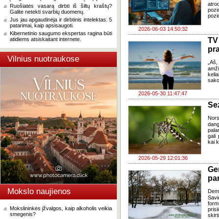
atro
Ruošiatės vasarą dirbti iš šiltų kraštų?
pozi
Galite netekti svarbių duomenų.
pozic
Jus jau apgaudinėja ir dirbtinis intelektas: 5
patarimai, kaip apsisaugoti.
2026-06-03 14:50:32
Kibernetinio saugumo ekspertas ragina būti
atidiems atsiskaitant internete.
TV 
pr
Vilnius nuotraukose
„Aš,
amži
keli
sako
2026-05-30 11:47:47
Se
Nors
dang
palan
gali
kai 
2026-05-29 12:01:36
Ge
par
Mokslo naujienos
Dem
Sav
form
Mokslininkės įžvalgos, kaip alkoholis veikia
pris
smegenis?
skir