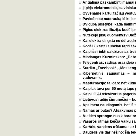
Ar galima paskambinti mamai i
Įspėja elektromobilių savininkus
Gyvename kartu, tačiau vestu
Paviešinote nuotrauką iš kelio
Dviguba pilietybė: kada baimint
Pigios elektros iliuzija: kodėl
Nutekėjo jūsų duomenys? Didžia
Kai elektra dingsta ne dėl audro
Kodėl Z kartai sunkiau tapti s
Kaip išsirinkti saldžiausias tr
Mindaugas Kuzminskas: „Dabar 
Telecentras: radijas prasidėjo n
Sutriko „Facebook“, „Messenge
Kibernetinis saugumas – n
vadovams.
Masturbacija: tai daro net kūdik
Kaip Lietuva per 60 metų tapo p
Kaip LG AI televizorius pagerina
Lietuvos radijo šimtmečiui – k
Apsimeta naudingomis, bet iš t
Namas ar butas? Atsakymas pri
Ateities apranga: nuo laborator
Vasaros ritmas keičia vaikų sa
Karštis, vandens trūkumas ar l
Daugelis vis dar nežino: šią tel