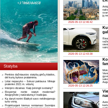
Ek
Artė
nakv
svar
jų n
2026-05-13 12:46:42
Ku
ga
Išau
važi
vien
vairo
2026-05-13 12:43:38
Ko
fan
Statyba
Moks
Vien
Penkios dažniausios statybų ginčų klaidos,
gyve
dėl kurių bylose pralaimima.
sako
Lėtai nepavyko – šokusi paklausa Vilniuje
Augu
pralenkė 2021 m. vidurkį.
2026-05-13 12:26:25
Interjero dizainas: Kaip įsirengti svetainę?
Vie
Ekspertai: norite statyti moderniai?
Atsigręžkite į natūralumą ir tradicijas.
na
Ką daryti norint išlaikyti savo nekilnojamojo
turto vertę.
Auto
kart
Projektuojant kiemus remiamasi Suomijos