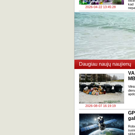
rece
kad 
2026-04-22 13:45:28
nepa
Daugiau naujų naujienų
VA
MB
Viln
dien
apdo
2026-08-07 16:19:19
GP
gal
Robo
sust
skly