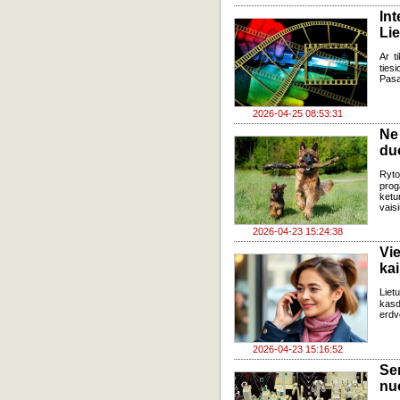
In
Lie
Ar t
ties
Pasa
2026-04-25 08:53:31
Ne
du
Ryto
prog
ketu
vais
2026-04-23 15:24:38
Vi
kai
Liet
kasd
erdv
2026-04-23 15:16:52
Se
nu