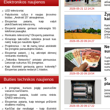
Elektronikos naujienos
atša
bend
2026-05-21 12:14:24
LED televizoriai.
Žy
Palydovinis ryšys ir naujas įkrovimo
būdas: „Android 15“ atnaujinimas.
kai
Ekspertas pataria, kaip valyti
plokščiaekranį televizorių.
Kari
Ekspertė pataria: geriausi nebrangūs 5G
naft
telefonai paaugliui.
Dega
prim
Renkatės televizorių? Ekspertų patarimai.
2 Eur
Išmaniojo laikrodžio nebūtina įkrauti kas
2026-05-20 09:24:27
naktį: kaip juo naudotis ilgiau?
Projektorius – ne tik namų kinui: atskleidė
Ne
šio įrenginio panaudojimo būdus.
sus
Ekspertai patarė, į ką atkreipti dėmesį
renkantis monitorių.
Turb
„Teltonika Networks“ pristato pirmuosius
supr
Lietuvoje sukurtus 5G įrenginius.
nuti
Kaip išsirinkti geriausią garso kolonėlę?
suma
Ekspertas pataria nedaryti 1 klaidos.
sumas
2026-05-20 09:19:54
Buities technikos naujienos
5 
pla
5 įrenginiai, kuriuos įsigiję pasiruošite
Įsir
vasaros karščiams.
skir
Ekspertas pataria, kodėl verta rinktis
bald
QNED televizorių.
Ekspertas pataria, kaip teisingai prižiūrėti
skalbimo mašiną.
2026-05-20 09:17:22
Karščiai dar nesibaigė – kaip išsirinkti