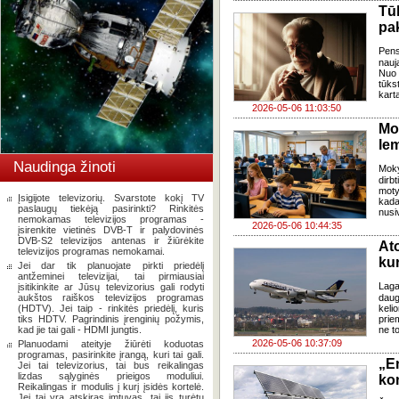
Tū
pa
Pens
nauj
Nuo 
tūks
kart
2026-05-06 11:03:50
Mo
lem
Naudinga žinoti
Moky
dirb
moty
Įsigijote televizorių. Svarstote kokį TV
kada 
paslaugų tiekėją pasirinkti? Rinkitės
nusivi
nemokamas televizijos programas -
2026-05-06 10:44:35
įsirenkite vietinės DVB-T ir palydovinės
DVB-S2 televizijos antenas ir žiūrėkite
At
televizijos programas nemokamai.
kur
Jei dar tik planuojate pirkti priedėlį
antžeminei televizijai, tai pirmiausiai
Laga
įsitikinkite ar Jūsų televizorius gali rodyti
aukštos raiškos televizijos programas
daug
(HDTV). Jei taip - rinkitės priedėlį, kuris
kel
tiks HDTV. Pagrindinis įrenginių požymis,
priem
kad jie tai gali - HDMI jungtis.
ne t
2026-05-06 10:37:09
Planuodami ateityje žiūrėti koduotas
programas, pasirinkite įrangą, kuri tai gali.
„E
Jei tai televizorius, tai bus reikalingas
lizdas sąlyginės prieigos moduliui.
kon
Reikalingas ir modulis į kurį įsidės kortelė.
Jei tai yra atskiras imtuvas, tai jis turėtų