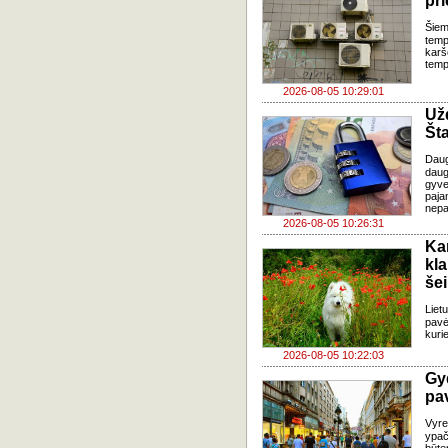
pri
Šiem
temp
karš
temp
2026-08-05 10:29:01
Už
Šta
Dau
daug
gyve
paja
nepa
2026-08-05 10:26:31
Ka
kl
še
Liet
pavė
kuri
2026-08-05 10:22:03
Gy
pa
Vyre
ypač