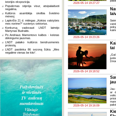
paba
istorijos ekspozicija.
2026-05-14 19:27:27
Populizmas stiprėja visur, atsipalaiduoti
Na
negalima.
lai
Kultūros asamblėja skelbia švietimo
mėnesį.
Lapkričio 21 d. mitingas „Kokios valstybės
Seim
mes norime?“ suvienys sektorius.
vand
poky
Konkursą vadovauti LNDT laimėjo
kain
Martynas Budraitis.
Po Andriaus Mamontovo kalbos - keistas
2026-05-14 19:23:26
dėkingumo jausmas.
LNDT palaiko kultūros bendruomenės
Ka
protestą.
tai
LNDT pasitinka 86 sezoną šūkiu „Mes
negalime vienas be kito“.
„Gal
juok
žmon
2026-05-14 19:18:52
Sau
ja
Jau 
ar d
veik
pris
many
pake
2026-05-14 19:16:09
Ki