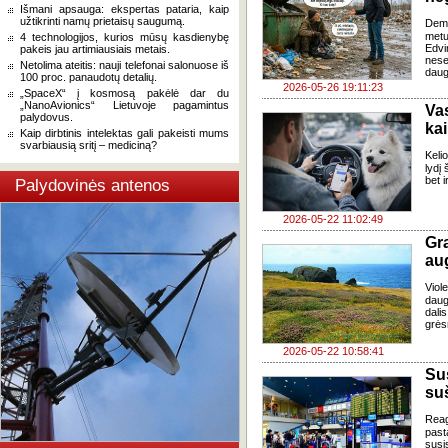
Išmani apsauga: ekspertas pataria, kaip
užtikrinti namų prietaisų saugumą.
Demo
metu
4 technologijos, kurios mūsų kasdienybę
Edvi
pakeis jau artimiausiais metais.
nese
Netolima ateitis: nauji telefonai salonuose iš
daug
100 proc. panaudotų detalių.
2026-05-26 19:11:23
„SpaceX“ į kosmosą pakėlė dar du
„NanoAvionics“ Lietuvoje pagamintus
Va
palydovus.
kai
Kaip dirbtinis intelektas gali pakeisti mums
svarbiausią sritį – mediciną?
Keli
lydį
bet i
Palydovinės antenos
2026-05-22 11:02:49
Gr
aug
Viol
daug
dali
grės
2026-05-22 10:58:41
Su
su
Reag
past
susi