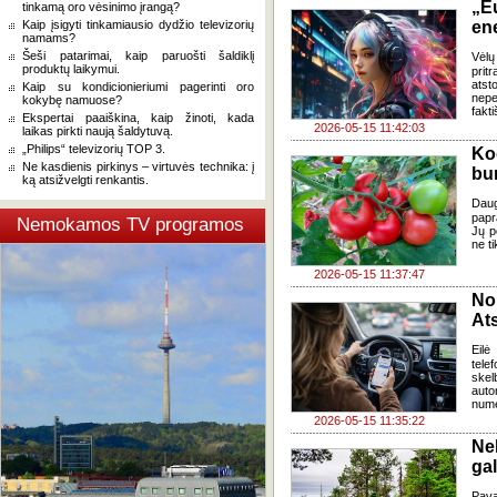
„E
tinkamą oro vėsinimo įrangą?
Kaip įsigyti tinkamiausio dydžio televizorių
en
namams?
Šeši patarimai, kaip paruošti šaldiklį
Vėlų
produktų laikymui.
prit
atst
Kaip su kondicionieriumi pagerinti oro
nepe
kokybę namuose?
fakt
Ekspertai paaiškina, kaip žinoti, kada
2026-05-15 11:42:03
laikas pirkti naują šaldytuvą.
„Philips“ televizorių TOP 3.
Ko
Ne kasdienis pirkinys – virtuvės technika: į
bur
ką atsižvelgti renkantis.
Daug
papr
Nemokamos TV programos
Jų p
ne t
2026-05-15 11:37:47
No
Ats
Eilė
tele
skel
auto
nume
2026-05-15 11:35:22
Nel
gal
Pava