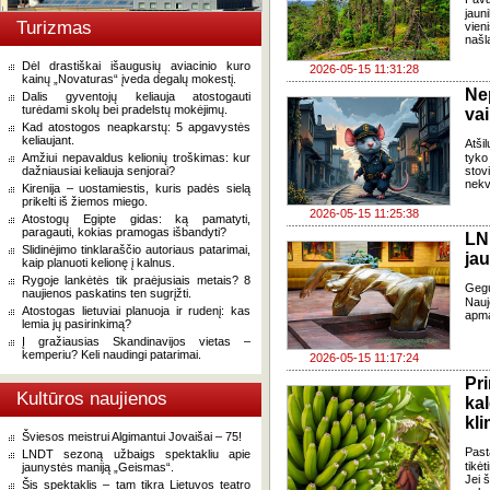
jaun
Turizmas
vien
našla
Dėl drastiškai išaugusių aviacinio kuro
2026-05-15 11:31:28
kainų „Novaturas“ įveda degalų mokestį.
Ne
Dalis gyventojų keliauja atostogauti
turėdami skolų bei pradelstų mokėjimų.
vai
Kad atostogos neapkarstų: 5 apgavystės
keliaujant.
Atši
Amžiui nepavaldus kelionių troškimas: kur
tyko
dažniausiai keliauja senjorai?
stov
nekv
Kirenija – uostamiestis, kuris padės sielą
prikelti iš žiemos miego.
2026-05-15 11:25:38
Atostogų Egipte gidas: ką pamatyti,
paragauti, kokias pramogas išbandyti?
LN
Slidinėjimo tinklaraščio autoriaus patarimai,
ja
kaip planuoti kelionę į kalnus.
Rygoje lankėtės tik praėjusiais metais? 8
Gegu
naujienos paskatins ten sugrįžti.
Nau
Atostogas lietuviai planuoja ir rudenį: kas
apmą
lemia jų pasirinkimą?
Į gražiausias Skandinavijos vietas –
kemperiu? Keli naudingi patarimai.
2026-05-15 11:17:24
Pr
Kultūros naujienos
kal
kli
Šviesos meistrui Algimantui Jovaišai – 75!
Past
LNDT sezoną užbaigs spektakliu apie
tikėt
jaunystės maniją „Geismas“.
Jei 
Šis spektaklis – tam tikra Lietuvos teatro