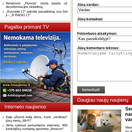
Bendrovei „Plunsta“ skirta bauda už
Jūsų vardas:
dezinformacijos skleidimą.
„Rusradio LT“ pakeitė pavadinimą, nuo šiol
ji – „R RADIO LT“.
Jūsų kontaktai:
Pagalba priimant TV
Fotorebuso atsakymas:
Jūsų komentaro tekstas:
Daugiau naujų naujienų
Interneto naujienos
Se
na
Kaip užkirsti kelią tiems, kurie „skolinasi“
va
jūsų namų „Wi-Fi“.
Verta suklusti perkantiems internetu: 900
Vasa
kenkėjiškų svetainių apsimeta „Amazon“.
su e