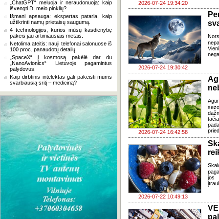
„ChatGPT“ meluoja ir neraudonuoja: kaip
2026-07-24 19:34:20
išvengti DI melo pinklių?
Pe
Išmani apsauga: ekspertas pataria, kaip
užtikrinti namų prietaisų saugumą.
sv
4 technologijos, kurios mūsų kasdienybę
pakeis jau artimiausiais metais.
Nor
nepa
Netolima ateitis: nauji telefonai salonuose iš
Vien
100 proc. panaudotų detalių.
negal
„SpaceX“ į kosmosą pakėlė dar du
„NanoAvionics“ Lietuvoje pagamintus
2026-07-24 19:30:42
palydovus.
Kaip dirbtinis intelektas gali pakeisti mums
Ag
svarbiausią sritį – mediciną?
ne
Agur
sezo
dažn
tači
pada
pried
2026-07-24 16:42:58
Sk
re
Skai
paga
jos 
įtra
2026-07-22 10:49:13
VE
pa