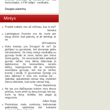
horizontalūs, o FM radijui - vertikalūs.
Daugiau patarimų
Mintys
Pradėk kalbėti, nes aš nežinau, kas tu esi?
Seneka
Laimingiausi žmonės yra tie, kurie per
daug užimti, kad galvotų, ar jie laimingi, ar
ne.
W.Featheris
Koks keistas yra žmogus! Ar ne? Jis
ginčijasi su gyvaisiais, bet dovanoja gėles
mirusiesiems. Jis metų metus nesikalba su
gyvuoju broliu ar sese, tačiau jam mirus
skiria garbę... Jis nesuranda laiko aplankyti
gyvojo, tačiau visą dieną dalyvauja jo
laidotuvėse. Jis neskambina, nerašo
laiškų, nepergyvena dėl jo, nesidomi,
nesirūpina gyvuoju, bet kai jis miršta,
krenta į neviltį. O gyvenimas žemėje yra
toks laikinas! Ir mes visi svečiai čia ...
Vaikeliai, apkabinkite vienas kitą, mylėkite!
Dievui dėkokite, kad turite vienas kitą...
Tėvas Stanislovas
Ne tas yra didžiausias kokios nors tiesos
priešas, kuris prieš tą tiesą kovoja, bet tas,
kuris tą tiesą skelbia, bet pagal ją
negyvena.
Julius Rupp
Pesimistas mato sunkumų kiekvienoje
galimybėje, optimistas bet kokiame