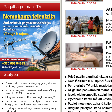
2026-06-20 15:36:16
Pagalba priimant TV
Ats
val
Įsib
atos
savo
nebū
2026-06-19 15:36:13
Ka
pr
Kiek
stam
dalį
reik
plint
2026-06-19 15:18:42
Statyba
Prieš pasiimdami kačiuką ar šuni
Kaip išsirinkti ir nusipirkti šv
Penkios dažniausios statybų ginčų klaidos,
Per eterinės TV tinklą pradeda
dėl kurių bylose pralaimima.
Ar galima paskambinti mamai i
Lėtai nepavyko – šokusi paklausa Vilniuje
pralenkė 2021 m. vidurkį.
Įspėja elektromobilių savininkus
Interjero dizainas: Kaip įsirengti svetainę?
Gyvename kartu, tačiau vestu
Ekspertai: norite statyti moderniai?
Paviešinote nuotrauką iš kelio
Atsigręžkite į natūralumą ir tradicijas.
Dviguba pilietybė: kada baimint
Ką daryti norint išlaikyti savo nekilnojamojo
turto vertę.