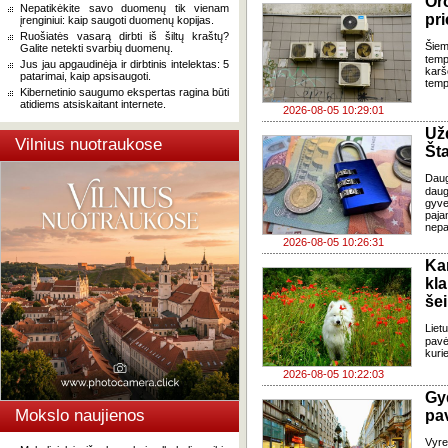
Oro
Nepatikėkite savo duomenų tik vienam
pri
įrenginiui: kaip saugoti duomenų kopijas.
Ruošiatės vasarą dirbti iš šiltų kraštų?
Šiem
Galite netekti svarbių duomenų.
temp
Jus jau apgaudinėja ir dirbtinis intelektas: 5
karš
patarimai, kaip apsisaugoti.
temp
Kibernetinio saugumo ekspertas ragina būti
atidiems atsiskaitant internete.
2026-08-05 10:29:01
Už
Vilnius nuotraukose
Šta
Dau
daug
gyve
paja
nepa
2026-08-05 10:26:31
Ka
kl
še
Liet
pavė
kuri
2026-08-05 10:22:03
Gy
Mokslo naujienos
pa
Vyre