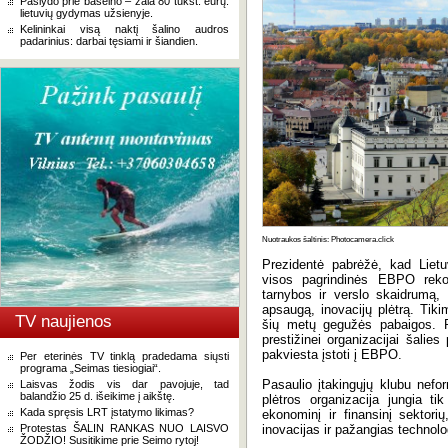
Paslydo prie baseino – žala 80 tūkst. eurų:
lietuvių gydymas užsienyje.
Kelininkai visą naktį šalino audros
padarinius: darbai tęsiami ir šiandien.
Nuotraukos šaltinis: Photocamera.click
Prezidentė pabrėžė, kad Liet
visos pagrindinės EBPO rekom
tarnybos ir verslo skaidrumą, 
apsaugą, inovacijų plėtrą. Tik
TV naujienos
šių metų gegužės pabaigos. Pr
prestižinei organizacijai šali
pakviesta įstoti į EBPO.
Per eterinės TV tinklą pradedama siųsti
programa „Seimas tiesiogiai“.
Pasaulio įtakingųjų klubu nefo
Laisvas žodis vis dar pavojuje, tad
balandžio 25 d. išeikime į aikštę.
plėtros organizacija jungia tik
Kada spręsis LRT įstatymo likimas?
ekonominį ir finansinį sektori
Protestas ŠALIN RANKAS NUO LAISVO
inovacijas ir pažangias technolo
ŽODŽIO! Susitikime prie Seimo rytoj!