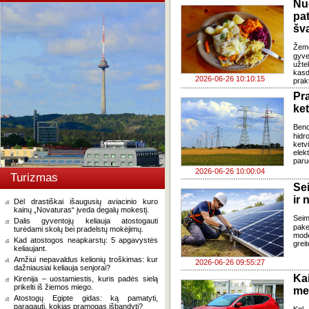
Nu
pa
šv
Žem
gyve
užte
kasd
2026-06-26 10:10:15
prak
Pr
ke
Ben
hidr
ketv
elek
paru
2026-06-26 10:00:04
Turizmas
Se
ir 
Dėl drastiškai išaugusių aviacinio kuro
kainų „Novaturas“ įveda degalų mokestį.
Sei
Dalis gyventojų keliauja atostogauti
pake
turėdami skolų bei pradelstų mokėjimų.
mode
Kad atostogos neapkarstų: 5 apgavystės
grei
keliaujant.
Amžiui nepavaldus kelionių troškimas: kur
2026-06-26 09:55:27
dažniausiai keliauja senjorai?
Ka
Kirenija – uostamiestis, kuris padės sielą
prikelti iš žiemos miego.
med
Atostogų Egipte gidas: ką pamatyti,
paragauti, kokias pramogas išbandyti?