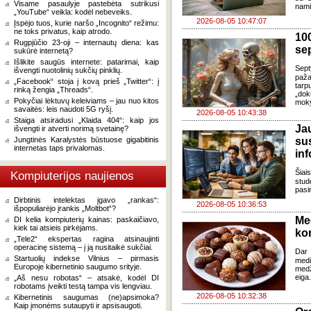
Visame pasaulyje pastebėta sutrikusi
nami
„YouTube“ veikla: kodėl nebeveiks.
2026-08-05 10:47:07
Įspėjo tuos, kurie naršo „Incognito“ režimu:
ne toks privatus, kaip atrodo.
100
Rugpjūčio 23-oji – internautų diena: kas
se
sukūrė internetą?
Išlikite saugūs internete: patarimai, kaip
Sept
išvengti nuotolinių sukčių pinklių.
paža
„Facebook“ stoja į kovą prieš „Twitter“: į
tarp
rinką žengia „Threads“.
„dok
Pokyčiai lėktuvų keleiviams – jau nuo kitos
moky
savaitės: leis naudoti 5G ryšį.
2026-08-05 10:43:38
Staiga atsiradusi „Klaida 404“: kaip jos
J
išvengti ir atverti norimą svetainę?
Jungtinės Karalystės būstuose gigabitinis
su
internetas taps privalomas.
in
Šia
Kompiuterijos naujienos
stud
pasi
Dirbtinis intelektas įgavo „rankas“:
2026-08-05 10:36:53
išpopuliarėjo įrankis „Moltbot“?
Me
DI kelia kompiuterių kainas: paskaičiavo,
kiek tai atsieis pirkėjams.
ko
„Tele2“ ekspertas ragina atsinaujinti
operacinę sistemą – į ją nusitaikė sukčiai.
Dar 
Startuolių indekse Vilnius – pirmasis
med
Europoje kibernetinio saugumo srityje.
med
eiga
„Aš nesu robotas“ – atsakė, kodėl DI
robotams įveikti testą tampa vis lengviau.
2026-08-05 10:32:38
Kibernetinis saugumas (ne)apsimoka?
Kaip įmonėms sutaupyti ir apsisaugoti.