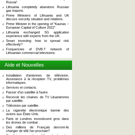
Russia”.
Lithuania completely abandons Russian
gas imports.
Prime Ministers of Lithuania and UK
discuss security situation and relations.
Prime Minister in the opening of “Kaunas –
European Capital of Culture 2022”.
Lithuania exchanged 5G application
experience with experts from the UK.
Smart investing: how to spread risk
effectively?
Frequencies of DVB-T network of
Lithuanian commercial televisions.
Aide et Nouvelles
Installation d'antennes de télévision.
Assistance à la réception TV, problèmes
informatiques.
Services et contacts.
Passer d'un satellite à l'autre.
Recevoir les chaines de TV Lituaniennes
par satellite.
Télévision par satellite.
La cigarette électronique bannie des
avions aux États-Unis.
Paris et Londres investissent gros dans
les drones de combat .
Des millions de Français devront-ils
changer de télé l'an prochain?