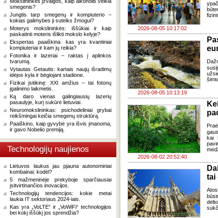
Mokslininkės įžvalgos, kaip alkoholis veikia
ypač
smegenis?
būte
Jungtis tarp smegenų ir kompiuterio –
fizi
kokias galimybes ji suteiks žmogui?
Moterys mokslininkės: iššūkiai ir kaip
2026-08-05 10:17:02
paskatinti moteris išlikti mokslo kelyje?
Pa
Ekspertas paaiškina: kas yra kvantiniai
eu
kompiuteriai ir kam jų reikia?
Fotonika ir lazeriai – raktas į aplinkos
tvarumą.
Daž
susi
Vytautas Getautis: kartais naujų išradimų
užsi
idėjos kyla ir bėgiojant stadione.
šimt
Fizikai įsitikinę: XXI amžius – tai fotonų
įgalinimo laikmetis.
2026-08-05 10:13:19
Ką daro vienas galingiausių lazerių
pasaulyje, kurį sukūrė lietuviai.
Ke
Neuromokslininkas: psichodeliniai grybai
pad
reikšmingai keičia smegenų struktūrą.
Paaiškino, kaip gyvybė yra išvis įmanoma,
Praė
ir gavo Nobelio premiją.
gausų
kai 
pavi
Technologijų naujienos
medž
2026-08-02 20:52:40
Lietuvos laukus jau pjauna autonominiai
Da
kombainai: kodėl?
tai
5 mažmeninėje prekyboje sparčiausiai
įsitvirtinančios inovacijos.
Atos
Technologijų tendencijos: kokie metai
būsi
laukia IT sektoriaus 2024-iais.
dėlt
Kas yra „VoLTE“ ir „VoWiFi“ technologijos
sukč
bei kokį iššūkį jos sprendžia?