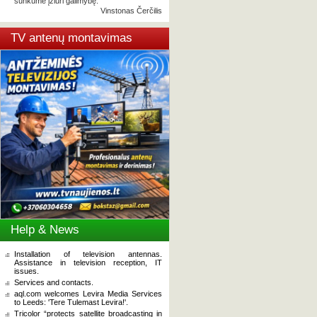
sunkume įžiūri galimybę.
Vinstonas Čerčilis
TV antenų montavimas
Help & News
Installation of television antennas.
Assistance in television reception, IT
issues.
Services and contacts.
aql.com welcomes Levira Media Services
to Leeds: 'Tere Tulemast Levira!'.
Tricolor “protects satellite broadcasting in