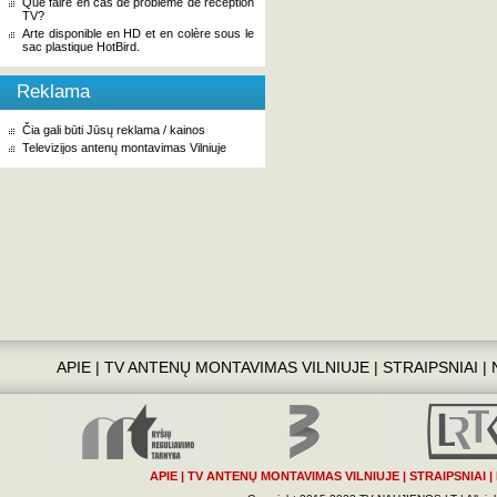
Que faire en cas de problème de réception
TV?
Arte disponible en HD et en colère sous le
sac plastique HotBird.
Reklama
Čia gali būti Jūsų reklama / kainos
Televizijos antenų montavimas Vilniuje
APIE
|
TV ANTENŲ MONTAVIMAS VILNIUJE
|
STRAIPSNIAI
|
APIE
|
TV ANTENŲ MONTAVIMAS VILNIUJE
|
STRAIPSNIAI
|