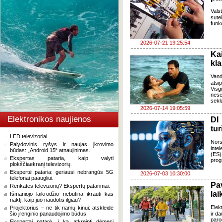
Vals
sute
funk
2026-07-21 19:25:54
Ka
kl
Van
atsi
Visg
nes
seklu
2026-07-14 19:05:59
Elektronikos naujienos
DI
tur
LED televizoriai.
Nors
Palydovinis ryšys ir naujas įkrovimo
inte
būdas: „Android 15“ atnaujinimas.
(ES)
Ekspertas pataria, kaip valyti
prog
plokščiaekranį televizorių.
Ekspertė pataria: geriausi nebrangūs 5G
2026-07-03 10:30:00
telefonai paaugliui.
Pa
Renkatės televizorių? Ekspertų patarimai.
lai
Išmaniojo laikrodžio nebūtina įkrauti kas
naktį: kaip juo naudotis ilgiau?
Elek
Projektorius – ne tik namų kinui: atskleidė
šio įrenginio panaudojimo būdus.
ir d
paro
Ekspertai patarė, į ką atkreipti dėmesį