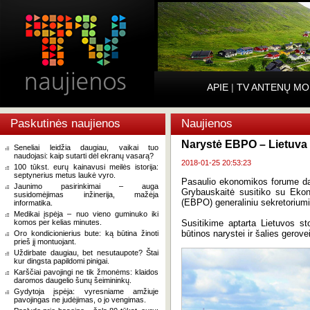
APIE
|
TV ANTENŲ MO
Paskutinės naujienos
Naujienos
Narystė EBPO – Lietuva f
Seneliai leidžia daugiau, vaikai tuo
naudojasi: kaip sutarti dėl ekranų vasarą?
2018-01-25 20:53:23
100 tūkst. eurų kainavusi meilės istorija:
septynerius metus laukė vyro.
Pasaulio ekonomikos forume dal
Jaunimo pasirinkimai – auga
Grybauskaitė susitiko su Ekono
susidomėjimas inžinerija, mažėja
(EBPO) generaliniu sekretoriumi
informatika.
Medikai įspėja – nuo vieno guminuko iki
komos per kelias minutes.
Susitikime aptarta Lietuvos s
būtinos narystei ir šalies gerove
Oro kondicionierius bute: ką būtina žinoti
prieš jį montuojant.
Uždirbate daugiau, bet nesutaupote? Štai
kur dingsta papildomi pinigai.
Karščiai pavojingi ne tik žmonėms: klaidos
daromos daugelio šunų šeimininkų.
Gydytoja įspėja: vyresniame amžiuje
pavojingas ne judėjimas, o jo vengimas.