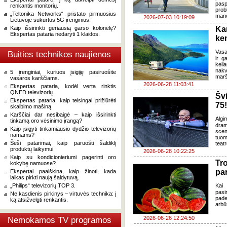
pasp
renkantis monitorių.
prob
„Teltonika Networks“ pristato pirmuosius
mane
2026-07-03 10:19:09
Lietuvoje sukurtus 5G įrenginius.
Kaip išsirinkti geriausią garso kolonėlę?
Ka
Ekspertas pataria nedaryti 1 klaidos.
ke
Vasa
Buities technikos naujienos
ir g
keli
nakv
5 įrenginiai, kuriuos įsigiję pasiruošite
marš
vasaros karščiams.
2026-06-28 11:03:41
Ekspertas pataria, kodėl verta rinktis
QNED televizorių.
Šv
Ekspertas pataria, kaip teisingai prižiūrėti
75!
skalbimo mašiną.
Karščiai dar nesibaigė – kaip išsirinkti
Algi
tinkamą oro vėsinimo įrangą?
dram
Kaip įsigyti tinkamiausio dydžio televizorių
sce
namams?
tuom
Šeši patarimai, kaip paruošti šaldiklį
teat
produktų laikymui.
2026-06-28 10:22:25
Kaip su kondicionieriumi pagerinti oro
Tr
kokybę namuose?
pa
Ekspertai paaiškina, kaip žinoti, kada
laikas pirkti naują šaldytuvą.
„Philips“ televizorių TOP 3.
Kai 
pasi
Ne kasdienis pirkinys – virtuvės technika: į
pade
ką atsižvelgti renkantis.
arbū
2026-06-26 12:24:50
Nemokamos TV programos