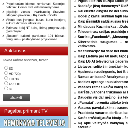
Pigios elektros iliuzija: kodėl
Projektuojant kiemus remiamasi Suomijos
Nutekėjo jūsų duomenys? Didžia
patirtimi: kiemai atiduodami kaimynams.
Kai elektra dingsta ne dėl audro
Įsigaliojo vienas svarbiausių Statybos
įstatymo pakeitimų. Ką svarbu žinoti?
Kodėl Z kartai sunkiau tapti s
Vilniuje bus įrengtas butas, kurio interjerą
Kaip išsirinkti saldžiausias tr
sukūrė dirbtinis intelektas.
Mindaugas Kuzminskas: „Dabar 
Tyrimas: kokį NT kainų likimą prognozuoja
gyventojai?
Telecentras: radijas prasidėjo n
„Realco“: balandį parduotas 191 būstas,
Sutriko „Facebook“, „Messenge
dauguma – pastatytuose projektuose.
Kibernetinis saugumas – n
vadovams.
Apklausos
Masturbacija: tai daro net kūdik
Kaip Lietuva per 60 metų tapo p
Kokios raiškos televizorių turite?
Kaip LG AI televizorius pagerina
Lietuvos radijo šimtmečiui – k
SD
Apsimeta naudingomis, bet iš t
HD 720p
Namas ar butas? Atsakymas pri
Full HD
Ateities apranga: nuo laborator
4K/UHD
Vasaros ritmas keičia vaikų sa
8K
Karštis, vandens trūkumas ar l
Daugelis vis dar nežino: šią tel
„Pamatai“: premija atiteko tyri
Vasaros pavojai akims: traumos
Pagalba priimant TV
Prasideda vasaros derliaus ba
Katės troškulį jaučia kitaip – 
Ką apie valstybės valdymą 
atvejis?