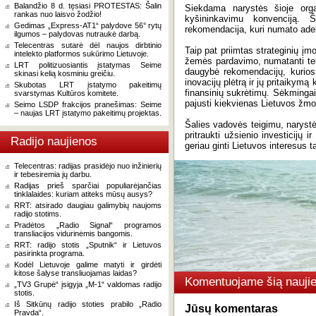
Balandžio 8 d. tęsiasi PROTESTAS: Šalin
Siekdama narystės šioje orga
rankas nuo laisvo žodžio!
kyšininkavimu konvenciją. 
Gedimas „Express-AT1“ palydove 56° rytų
rekomendacija, kuri numato ade
ilgumos – palydovas nutraukė darbą.
Telecentras sutarė dėl naujos dirbtinio
Taip pat priimtas strateginių įm
intelekto platformos sukūrimo Lietuvoje.
žemės pardavimo, numatanti tei
LRT politizuosiantis įstatymas Seime
daugybė rekomendacijų, kurio
skinasi kelią kosminiu greičiu.
inovacijų plėtrą ir jų pritaikym
Skubotas LRT įstatymo pakeitimų
finansinių sukrėtimų. Sėkminga
svarstymas Kultūros komitete.
pajusti kiekvienas Lietuvos žm
Seimo LSDP frakcijos pranešimas: Seime
– naujas LRT įstatymo pakeitimų projektas.
Šalies vadovės teigimu, naryst
pritraukti užsienio investicijų 
Radijo naujienos
geriau ginti Lietuvos interesus t
Telecentras: radijas prasidėjo nuo inžinierių
ir tebesiremia jų darbu.
Radijas prieš sparčiai populiarėjančias
tinklalaides: kuriam atiteks mūsų ausys?
RRT: atsirado daugiau galimybių naujoms
radijo stotims.
Pradėtos „Radio Signal“ programos
transliacijos vidurinėmis bangomis.
RRT: radijo stotis „Sputnik“ ir Lietuvos
pasirinkta programa.
Kodėl Lietuvoje galime matyti ir girdėti
kitose šalyse transliuojamas laidas?
Komentuojame šią naujie
„TV3 Grupė“ įsigyja „M-1“ valdomas radijo
stotis.
Iš Sitkūnų radijo stoties prabilo „Radio
Jūsų komentaras
Pravda“.