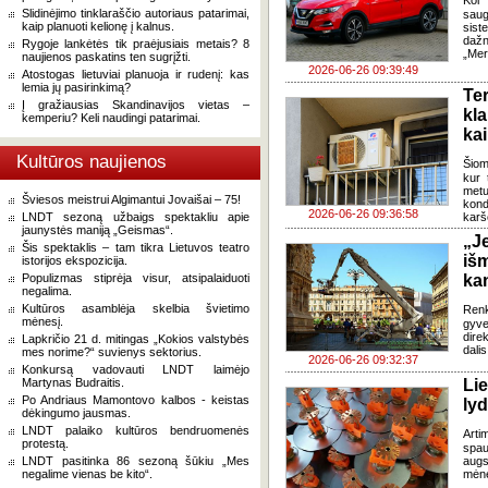
Kol 
Slidinėjimo tinklaraščio autoriaus patarimai,
saug
kaip planuoti kelionę į kalnus.
sis
dažn
Rygoje lankėtės tik praėjusiais metais? 8
„Mer
naujienos paskatins ten sugrįžti.
2026-06-26 09:39:49
Atostogas lietuviai planuoja ir rudenį: kas
lemia jų pasirinkimą?
Te
Į gražiausias Skandinavijos vietas –
kl
kemperiu? Keli naudingi patarimai.
kai
Kultūros naujienos
Šiom
kur 
metu
Šviesos meistrui Algimantui Jovaišai – 75!
kond
2026-06-26 09:36:58
LNDT sezoną užbaigs spektakliu apie
karš
jaunystės maniją „Geismas“.
„J
Šis spektaklis – tam tikra Lietuvos teatro
iš
istorijos ekspozicija.
Populizmas stiprėja visur, atsipalaiduoti
ka
negalima.
Kultūros asamblėja skelbia švietimo
Renk
mėnesį.
gyv
dire
Lapkričio 21 d. mitingas „Kokios valstybės
dali
mes norime?“ suvienys sektorius.
2026-06-26 09:32:37
Konkursą vadovauti LNDT laimėjo
Martynas Budraitis.
Li
Po Andriaus Mamontovo kalbos - keistas
lyd
dėkingumo jausmas.
LNDT palaiko kultūros bendruomenės
Arti
protestą.
spau
LNDT pasitinka 86 sezoną šūkiu „Mes
augs
negalime vienas be kito“.
mėne