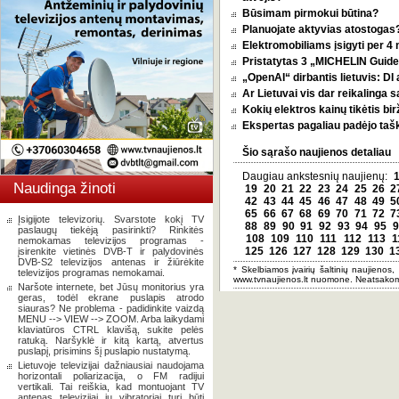
Būsimam pirmokui būtina?
Planuojate aktyvias atostogas? 
Elektromobiliams įsigyti per 4
Pristatytas 3 „MICHELIN Guide 
„OpenAI“ dirbantis lietuvis: D
Ar Lietuvai vis dar reikalinga 
Kokių elektros kainų tikėtis bi
Ekspertas pagaliau padėjo tašką
Šio sąrašo naujienos detaliau
Daugiau ankstesnių naujienų:
Naudinga žinoti
19
20
21
22
23
24
25
26
2
42
43
44
45
46
47
48
49
5
65
66
67
68
69
70
71
72
7
Įsigijote televizorių. Svarstote kokį TV
88
89
90
91
92
93
94
95
9
paslaugų tiekėją pasirinkti? Rinkitės
108
109
110
111
112
113
1
nemokamas televizijos programas -
125
126
127
128
129
130
1
įsirenkite vietinės DVB-T ir palydovinės
DVB-S2 televizijos antenas ir žiūrėkite
* Skelbiamos įvairių šaltinių naujienos,
televizijos programas nemokamai.
www.tvnaujienos.lt nuomone. Neatsakom
Naršote internete, bet Jūsų monitorius yra
geras, todėl ekrane puslapis atrodo
siauras? Ne problema - padidinkite vaizdą
MENU --> VIEW --> ZOOM. Arba laikydami
klaviatūros CTRL klavišą, sukite pelės
ratuką. Naršyklė ir kitą kartą, atvertus
puslapį, prisimins šį puslapio nustatymą.
Lietuvoje televizijai dažniausiai naudojama
horizontali poliarizacija, o FM radijui
vertikali. Tai reiškia, kad montuojant TV
antenas televizijai jų vibratoriai turi būti