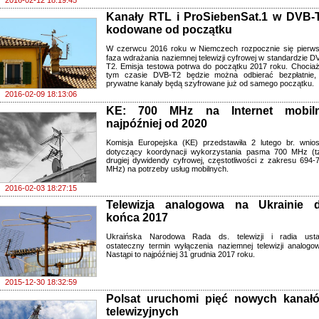
2016-02-12 18:19:45
Kanały RTL i ProSiebenSat.1 w DVB-
kodowane od początku
W czerwcu 2016 roku w Niemczech rozpocznie się pierw
faza wdrażania naziemnej telewizji cyfrowej w standardzie D
T2. Emisja testowa potrwa do początku 2017 roku. Chocia
tym czasie DVB-T2 będzie można odbierać bezpłatnie,
prywatne kanały będą szyfrowane już od samego początku.
2016-02-09 18:13:06
KE: 700 MHz na Internet mobil
najpóźniej od 2020
Komisja Europejska (KE) przedstawiła 2 lutego br. wnio
dotyczący koordynacji wykorzystania pasma 700 MHz (t
drugiej dywidendy cyfrowej, częstotliwości z zakresu 694-
MHz) na potrzeby usług mobilnych.
2016-02-03 18:27:15
Telewizja analogowa na Ukrainie 
końca 2017
Ukraińska Narodowa Rada ds. telewizji i radia ustal
ostateczny termin wyłączenia naziemnej telewizji analogow
Nastąpi to najpóźniej 31 grudnia 2017 roku.
2015-12-30 18:32:59
Polsat uruchomi pięć nowych kanał
telewizyjnych