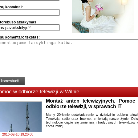
sų kontaktai:
torebuso atsakymas:
sų komentaro tekstas:
omoc w odbiorze telewizji w Wilnie
Montaż anten telewizyjnych. Pomoc
odbiorze telewizji, w sprawach IT
Mamy 20-letnie doświadczenie w dziedzinie odbioru telewiz
Telewizja, radio oraz Internet zmieniają nasze życie. Dzisi
technologie ciągle się zmieniają i tradycyjnych telewidzów j
coraz mniej.
2016-02-18 19:20:08