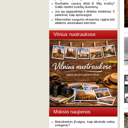
Ruošiatės vasarą dirbti iš šiltų kraštų?
Galite netekti svarbių duomenų.
Jus jau apgaudinėja ir dirbtinis intelektas: 5
patarimai, kaip apsisaugoti.
Kibernetinio saugumo ekspertas ragina būti
atidiems atsiskaitant internete.
Vilnius nuotraukose
Mokslo naujienos
Mokslininkės įžvalgos, kaip alkoholis veikia
smegenis?