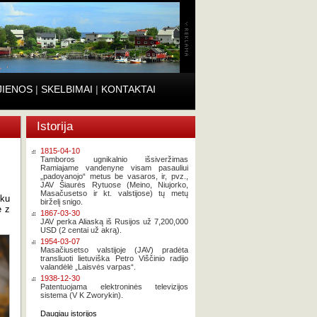
JIENOS
|
SKELBIMAI
|
KONTAKTAI
Istorija
1815-04-10
Tamboros ugnikalnio išsiveržimas
Ramiajame vandenyne visam pasauliui
„padovanojo“ metus be vasaros, ir, pvz.,
JAV Šiaurės Rytuose (Meino, Niujorko,
Masačusetso ir kt. valstijose) tų metų
ku
birželį snigo.
e z
1867-03-30
JAV perka Aliaską iš Rusijos už 7,200,000
USD (2 centai už akrą).
1954-03-07
Masačiusetso valstijoje (JAV) pradėta
transliuoti lietuviška Petro Viščinio radijo
valandėlė „Laisvės varpas“.
1938-12-30
Patentuojama elektroninės televizijos
sistema (V K Zworykin).
Daugiau istorijos