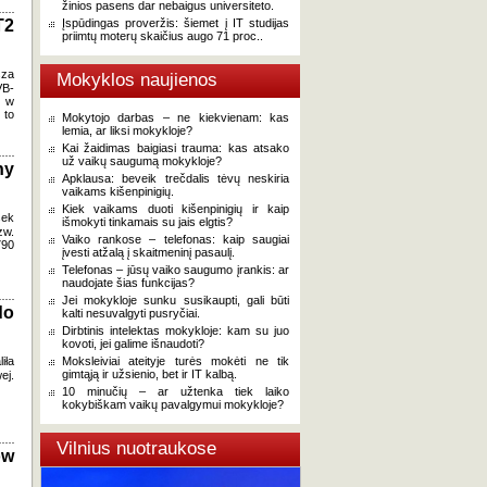
žinios pasens dar nebaigus universiteto.
T2
Įspūdingas proveržis: šiemet į IT studijas
priimtų moterų skaičius augo 71 proc..
sza
Mokyklos naujienos
VB-
ż w
 to
Mokytojo darbas – ne kiekvienam: kas
lemia, ar liksi mokykloje?
Kai žaidimas baigiasi trauma: kas atsako
už vaikų saugumą mokykloje?
ny
Apklausa: beveik trečdalis tėvų neskiria
vaikams kišenpinigių.
Kiek vaikams duoti kišenpinigių ir kaip
sek
išmokyti tinkamais su jais elgtis?
zw.
Vaiko rankose – telefonas: kaip saugiai
790
įvesti atžalą į skaitmeninį pasaulį.
Telefonas – jūsų vaiko saugumo įrankis: ar
naudojate šias funkcijas?
Jei mokykloje sunku susikaupti, gali būti
do
kalti nesuvalgyti pusryčiai.
Dirbtinis intelektas mokykloje: kam su juo
kovoti, jei galime išnaudoti?
iła
Moksleiviai ateityje turės mokėti ne tik
gimtąją ir užsienio, bet ir IT kalbą.
ej.
10 minučių – ar užtenka tiek laiko
kokybiškam vaikų pavalgymui mokykloje?
Vilnius nuotraukose
ów