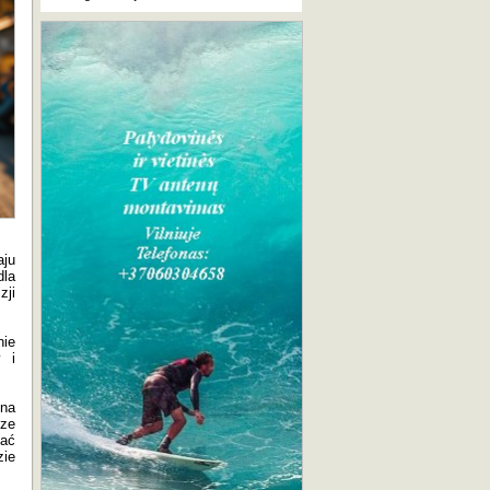
aju
la
zji
nie
w i
 na
cze
tać
zie