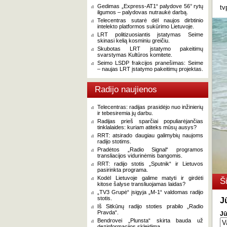
Gedimas „Express-AT1“ palydove 56° rytų
tv
ilgumos – palydovas nutraukė darbą.
Telecentras sutarė dėl naujos dirbtinio
intelekto platformos sukūrimo Lietuvoje.
LRT politizuosiantis įstatymas Seime
skinasi kelią kosminiu greičiu.
Skubotas LRT įstatymo pakeitimų
svarstymas Kultūros komitete.
Seimo LSDP frakcijos pranešimas: Seime
– naujas LRT įstatymo pakeitimų projektas.
Radijo naujienos
Telecentras: radijas prasidėjo nuo inžinierių
ir tebesiremia jų darbu.
Radijas prieš sparčiai populiarėjančias
tinklalaides: kuriam atiteks mūsų ausys?
RRT: atsirado daugiau galimybių naujoms
radijo stotims.
Pradėtos „Radio Signal“ programos
transliacijos vidurinėmis bangomis.
RRT: radijo stotis „Sputnik“ ir Lietuvos
pasirinkta programa.
Kodėl Lietuvoje galime matyti ir girdėti
Š
kitose šalyse transliuojamas laidas?
„TV3 Grupė“ įsigyja „M-1“ valdomas radijo
stotis.
J
Iš Sitkūnų radijo stoties prabilo „Radio
Pravda“.
Jū
Bendrovei „Plunsta“ skirta bauda už
dezinformacijos skleidimą.