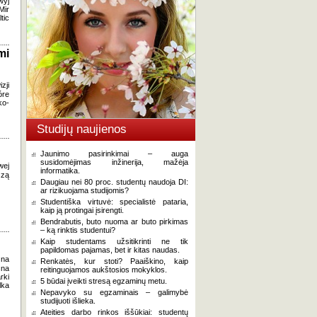
wyj
Mir
tic
mi
zji
óre
ko-
Studijų naujienos
Jaunimo pasirinkimai – auga
susidomėjimas inžinerija, mažėja
wej
informatika.
szą
Daugiau nei 80 proc. studentų naudoja DI:
ar rizikuojama studijomis?
Studentiška virtuvė: specialistė pataria,
kaip ją protingai įsirengti.
Bendrabutis, buto nuoma ar buto pirkimas
– ką rinktis studentui?
Kaip studentams užsitikrinti ne tik
papildomas pajamas, bet ir kitas naudas.
 na
Renkatės, kur stoti? Paaiškino, kaip
cna
reitinguojamos aukštosios mokyklos.
rki
5 būdai įveikti stresą egzaminų metu.
lka
Nepavyko su egzaminais – galimybė
studijuoti išlieka.
Ateities darbo rinkos iššūkiai: studentų