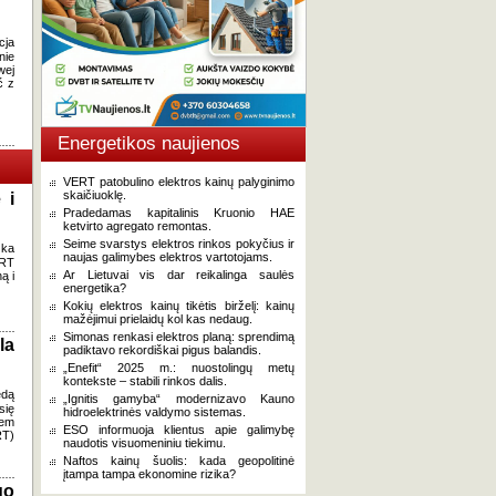
cja
nie
wej
ć z
Energetikos naujienos
VERT patobulino elektros kainų palyginimo
skaičiuoklę.
 i
Pradedamas kapitalinis Kruonio HAE
ketvirto agregato remontas.
Seime svarstys elektros rinkos pokyčius ir
zka
naujas galimybes elektros vartotojams.
LRT
Ar Lietuvai vis dar reikalinga saulės
ą i
energetika?
Kokių elektros kainų tikėtis birželį: kainų
mažėjimui prielaidų kol kas nedaug.
Simonas renkasi elektros planą: sprendimą
la
padiktavo rekordiškai pigus balandis.
„Enefit“ 2025 m.: nuostolingų metų
kontekste – stabili rinkos dalis.
ędą
„Ignitis gamyba“ modernizavo Kauno
się
hidroelektrinės valdymo sistemas.
wem
ESO informuoja klientus apie galimybę
RT)
naudotis visuomeniniu tiekimu.
Naftos kainų šuolis: kada geopolitinė
įtampa tampa ekonomine rizika?
go