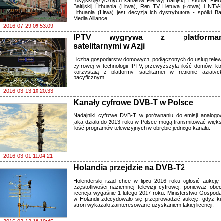
rosyjskojęzycznych kanałów Pierwyj Baltijskij Estonia, Pier
Baltijskij Lithuania (Litwa), Ren TV Lietuva (Łotwa) i NTV-
Lithuania (Litwa) jest decyzja ich dystrybutora - spółki Bal
Media Alliance.
2016-07-29 09:53:09
IPTV wygrywa z platforma
satelitarnymi w Azji
Liczba gospodarstw domowych, podłączonych do usług telewi
cyfrowej w technologii IPTV, przewyższyła ilość domów, kt
korzystają z platformy satelitarnej w regionie azjatyc
pacyficznym.
2016-03-13 10:20:33
Kanały cyfrowe DVB-T w Polsce
Nadajniki cyfrowe DVB-T w porównaniu do emisji analogo
jaka działa do 2013 roku w Polsce mogą transmitować więk
ilość programów telewizyjnych w obrębie jednego kanału.
2016-03-01 11:04:21
Holandia przejdzie na DVB-T2
Holenderski rząd chce w lipcu 2016 roku ogłosić aukcję
częstotliwości naziemnej telewizji cyfrowej, ponieważ obe
licencja wygaśnie 1 lutego 2017 roku. Ministerstwo Gospoda
w Holandii zdecydowało się przeprowadzić aukcję, gdyż ki
stron wykazało zainteresowanie uzyskaniem takiej licencji.