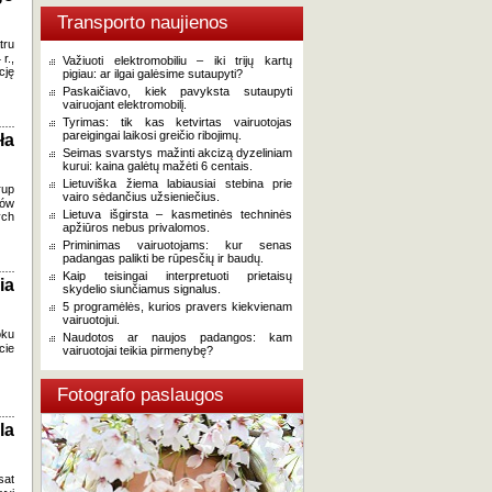
Transporto naujienos
tru
r.,
Važiuoti elektromobiliu – iki trijų kartų
cję
pigiau: ar ilgai galėsime sutaupyti?
Paskaičiavo, kiek pavyksta sutaupyti
vairuojant elektromobilį.
Tyrimas: tik kas ketvirtas vairuotojas
pareigingai laikosi greičio ribojimų.
ła
Seimas svarstys mažinti akcizą dyzeliniam
kurui: kaina galėtų mažėti 6 centais.
Lietuviška žiema labiausiai stebina prie
rup
vairo sėdančius užsieniečius.
mów
Lietuva išgirsta – kasmetinės techninės
ych
apžiūros nebus privalomos.
Priminimas vairuotojams: kur senas
padangas palikti be rūpesčių ir baudų.
Kaip teisingai interpretuoti prietaisų
ia
skydelio siunčiamus signalus.
5 programėlės, kurios pravers kiekvienam
vairuotojui.
oku
Naudotos ar naujos padangos: kam
cie
vairuotojai teikia pirmenybę?
Fotografo paslaugos
la
at