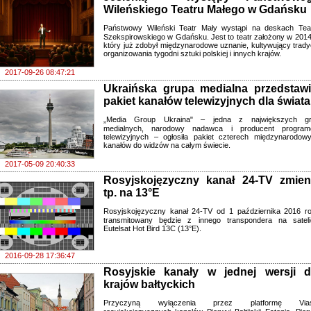
Wileńskiego Teatru Małego w Gdańsku
Państwowy Wileński Teatr Mały wystąpi na deskach Tea
Szekspirowskiego w Gdańsku. Jest to teatr założony w 2014 
który już zdobył międzynarodowe uznanie, kultywujący trady
organizowania tygodni sztuki polskiej i innych krajów.
2017-09-26 08:47:21
Ukraińska grupa medialna przedstawi
pakiet kanałów telewizyjnych dla świata
„Media Group Ukraina" – jedna z największych g
medialnych, narodowy nadawca i producent progra
telewizyjnych – ogłosiła pakiet czterech międzynarodow
kanałów do widzów na całym świecie.
2017-05-09 20:40:33
Rosyjskojęzyczny kanał 24-TV zmien
tp. na 13°E
Rosyjskojęzyczny kanał 24-TV od 1 października 2016 r
transmitowany będzie z innego transpondera na sateli
Eutelsat Hot Bird 13C (13°E).
2016-09-28 17:36:47
Rosyjskie kanały w jednej wersji d
krajów bałtyckich
Przyczyną wyłączenia przez platformę Vias