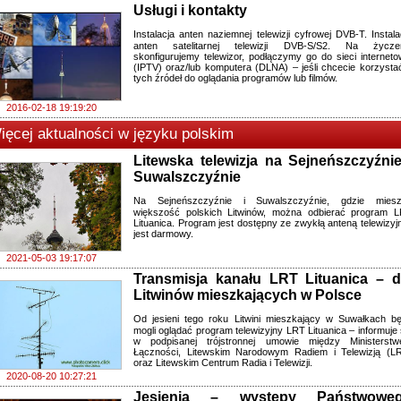
Usługi i kontakty
Instalacja anten naziemnej telewizji cyfrowej DVB-T. Instala
anten satelitarnej telewizji DVB-S/S2. Na życze
skonfigurujemy telewizor, podłączymy go do sieci interneto
(IPTV) oraz/lub komputera (DLNA) – jeśli chcecie korzysta
tych źródeł do oglądania programów lub filmów.
2016-02-18 19:19:20
ięcej aktualności w języku polskim
Litewska telewizja na Sejneńszczyźnie
Suwalszczyźnie
Na Sejneńszczyźnie i Suwalszczyźnie, gdzie mies
większość polskich Litwinów, można odbierać program 
Lituanica. Program jest dostępny ze zwykłą anteną telewizyjn
jest darmowy.
2021-05-03 19:17:07
Transmisja kanału LRT Lituanica – d
Litwinów mieszkających w Polsce
Od jesieni tego roku Litwini mieszkający w Suwałkach b
mogli oglądać program telewizyjny LRT Lituanica – informuje 
w podpisanej trójstronnej umowie między Ministerst
Łączności, Litewskim Narodowym Radiem i Telewizją (L
oraz Litewskim Centrum Radia i Telewizji.
2020-08-20 10:27:21
Jesienią – występy Państwowe