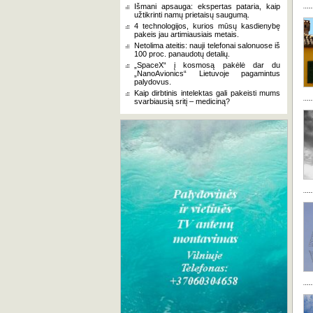
Išmani apsauga: ekspertas pataria, kaip
užtikrinti namų prietaisų saugumą.
4 technologijos, kurios mūsų kasdienybę
pakeis jau artimiausiais metais.
Netolima ateitis: nauji telefonai salonuose iš
100 proc. panaudotų detalių.
„SpaceX“ į kosmosą pakėlė dar du
„NanoAvionics“ Lietuvoje pagamintus
palydovus.
Kaip dirbtinis intelektas gali pakeisti mums
svarbiausią sritį – mediciną?