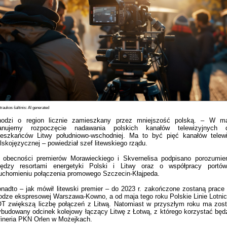
raukos šaltinis: AI generated
odzi o region licznie zamieszkany przez mniejszość polską. – W m
lanujemy rozpoczęcie nadawania polskich kanałów telewizyjnych d
eszkańców Litwy południowo-wschodniej. Ma to być pięć kanałów telewi
lskojęzycznej – powiedział szef litewskiego rządu.
obecności premierów Morawieckiego i Skvernelisa podpisano porozumie
ędzy resortami energetyki Polski i Litwy oraz o współpracy portó
uchomieniu połączenia promowego Szczecin-Kłajpeda.
nadto – jak mówił litewski premier – do 2023 r. zakończone zostaną prace
odze ekspresowej Warszawa-Kowno, a od maja tego roku Polskie Linie Lotni
T zwiększą liczbę połączeń z Litwą. Natomiast w przyszłym roku ma zos
budowany odcinek kolejowy łączący Litwę z Łotwą, z którego korzystać będ
fineria PKN Orlen w Możejkach.