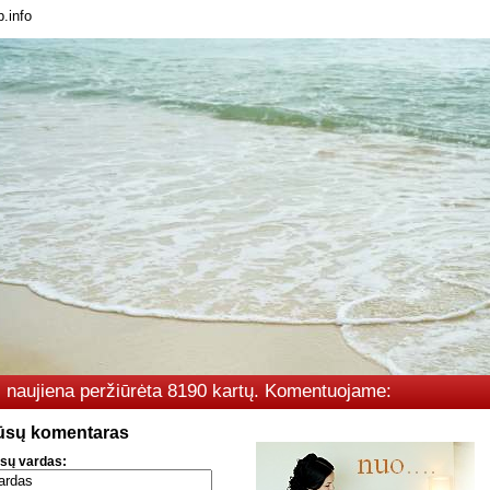
p.info
i naujiena peržiūrėta 8190 kartų. Komentuojame:
ūsų komentaras
sų vardas: