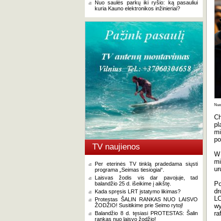
Nuo saulės parkų iki ryšio: ką pasauliui
kuria Kauno elektronikos inžinieriai?
Nuot
Ch
p
mi
po
TV naujienos
W 
mi
Per eterinės TV tinklą pradedama siųsti
ur
programa „Seimas tiesiogiai“.
Laisvas žodis vis dar pavojuje, tad
Po
balandžio 25 d. išeikime į aikštę.
dr
Kada spręsis LRT įstatymo likimas?
LO
Protestas ŠALIN RANKAS NUO LAISVO
ŽODŽIO! Susitikime prie Seimo rytoj!
wy
ra
Balandžio 8 d. tęsiasi PROTESTAS: Šalin
rankas nuo laisvo žodžio!