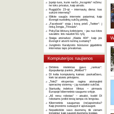
Įspėjo tuos, kurie naršo „Incognito“ režimu:
ne toks privatus, kaip atrodo.
Rugpjūčio 23-oji – internautų diena: kas
sukūrė internetą?
Išlikite saugūs internete: patarimai, kaip
išvengti nuotolinių sukčių pinklių.
„Facebook“ stoja į kovą prieš „Twitter“: į
rinką žengia „Threads“.
Pokyčiai lėktuvų keleiviams – jau nuo kitos
savaitės: leis naudoti 5G ryšį.
W
Staiga atsiradusi „Klaida 404“: kaip jos
išvengti ir atverti norimą svetainę?
Jungtinės Karalystės būstuose gigabitinis
internetas taps privalomas.
Kompiuterijos naujienos
Dirbtinis intelektas įgavo „rankas“:
išpopuliarėjo įrankis „Moltbot“?
DI kelia kompiuterių kainas: paskaičiavo,
kiek tai atsieis pirkėjams.
„Tele2“ ekspertas ragina atsinaujinti
operacinę sistemą – į ją nusitaikė sukčiai.
Startuolių indekse Vilnius – pirmasis
Europoje kibernetinio saugumo srityje.
„Aš nesu robotas“ – atsakė, kodėl DI
robotams įveikti testą tampa vis lengviau.
Kibernetinis saugumas (ne)apsimoka?
Kaip įmonėms sutaupyti ir apsisaugoti.
Nepatikėkite savo duomenų tik vienam
įrenginiui: kaip saugoti duomenų kopijas.