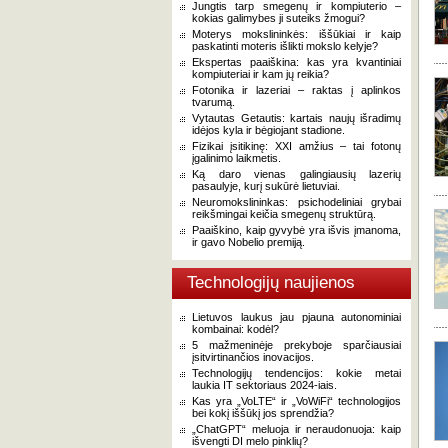
Jungtis tarp smegenų ir kompiuterio –
kokias galimybes ji suteiks žmogui?
Moterys mokslininkės: iššūkiai ir kaip
paskatinti moteris išlikti mokslo kelyje?
Ekspertas paaiškina: kas yra kvantiniai
kompiuteriai ir kam jų reikia?
Fotonika ir lazeriai – raktas į aplinkos
tvarumą.
Vytautas Getautis: kartais naujų išradimų
idėjos kyla ir bėgiojant stadione.
Fizikai įsitikinę: XXI amžius – tai fotonų
įgalinimo laikmetis.
Ką daro vienas galingiausių lazerių
pasaulyje, kurį sukūrė lietuviai.
Neuromokslininkas: psichodeliniai grybai
reikšmingai keičia smegenų struktūrą.
Paaiškino, kaip gyvybė yra išvis įmanoma,
ir gavo Nobelio premiją.
Technologijų naujienos
Lietuvos laukus jau pjauna autonominiai
kombainai: kodėl?
5 mažmeninėje prekyboje sparčiausiai
įsitvirtinančios inovacijos.
Technologijų tendencijos: kokie metai
laukia IT sektoriaus 2024-iais.
Kas yra „VoLTE“ ir „VoWiFi“ technologijos
bei kokį iššūkį jos sprendžia?
„ChatGPT“ meluoja ir neraudonuoja: kaip
išvengti DI melo pinklių?