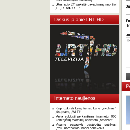
„Rusradio LT“ pakeitė pavadinimą, nuo šiol
Jū
ji – „R RADIO LT“.
Diskusija apie LRT HD
Fo
Jū
P
Interneto naujienos
Kaip užkirsti kelią tiems, kurie „skolinasi“
jūsų namų „Wi-Fi“.
Verta suklusti perkantiems internetu: 900
kenkėjiškų svetainių apsimeta „Amazon“.
Visame pasaulyje pastebėta sutrikusi
„YouTube“ veikla: kodėl nebeveiks.