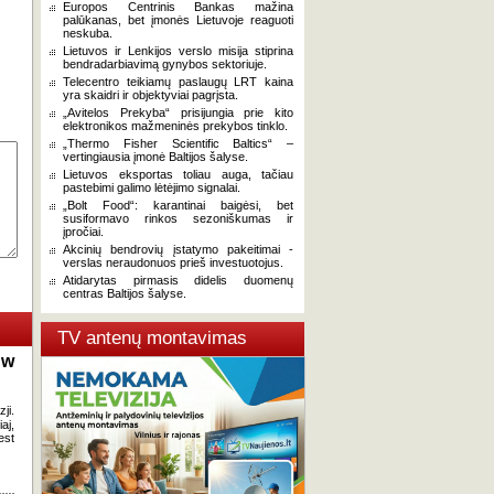
Europos Centrinis Bankas mažina
palūkanas, bet įmonės Lietuvoje reaguoti
neskuba.
Lietuvos ir Lenkijos verslo misija stiprina
bendradarbiavimą gynybos sektoriuje.
Telecentro teikiamų paslaugų LRT kaina
yra skaidri ir objektyviai pagrįsta.
„Avitelos Prekyba“ prisijungia prie kito
elektronikos mažmeninės prekybos tinklo.
„Thermo Fisher Scientific Baltics“ –
vertingiausia įmonė Baltijos šalyse.
Lietuvos eksportas toliau auga, tačiau
pastebimi galimo lėtėjimo signalai.
„Bolt Food“: karantinai baigėsi, bet
susiformavo rinkos sezoniškumas ir
įpročiai.
Akcinių bendrovių įstatymo pakeitimai -
verslas neraudonuos prieš investuotojus.
Atidarytas pirmasis didelis duomenų
centras Baltijos šalyse.
TV antenų montavimas
 w
ji.
aj,
est