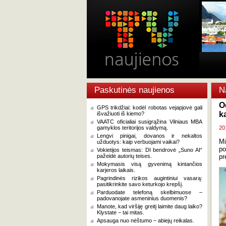
Paskutinės naujienos
N
O
GPS trikdžiai: kodėl robotas vejapjovė gali
k
išvažiuoti iš kiemo?
VAATC oficialiai susigrąžina Vilniaus MBA
gamyklos teritorijos valdymą.
20
Lengvi pinigai, dovanos ir nekaltos
M
užduotys: kaip verbuojami vaikai?
po
Vokietijos teismas: DI bendrovė „Suno AI“
pažeidė autorių teises.
pr
Mokymasis visą gyvenimą kintančios
karjeros laikais.
Pagrindinės rizikos augintiniui vasarą:
pasitikrinkite savo keturkojo krepšį.
Parduodate telefoną skelbimuose –
padovanojate asmeninius duomenis?
Manote, kad viršiję greitį laimite daug laiko?
Klystate − tai mitas.
Apsauga nuo nėštumo – abiejų reikalas.