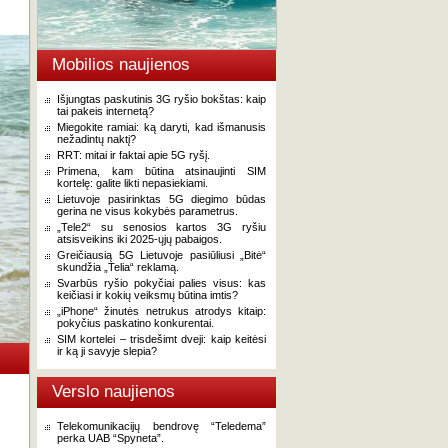
Mobilios naujienos
Išjungtas paskutinis 3G ryšio bokštas: kaip
tai pakeis internetą?
Miegokite ramiai: ką daryti, kad išmanusis
nežadintų naktį?
RRT: mitai ir faktai apie 5G ryšį.
Primena, kam būtina atsinaujinti SIM
kortelę: galite likti nepasiekiami.
Lietuvoje pasirinktas 5G diegimo būdas
gerina ne visus kokybės parametrus.
„Tele2“ su senosios kartos 3G ryšiu
atsisveikins iki 2025-ųjų pabaigos.
Greičiausią 5G Lietuvoje pasiūliusi „Bitė“
skundžia „Telia“ reklamą.
Svarbūs ryšio pokyčiai palies visus: kas
keičiasi ir kokių veiksmų būtina imtis?
„iPhone“ žinutės netrukus atrodys kitaip:
pokyčius paskatino konkurentai.
SIM kortelei – trisdešimt dveji: kaip keitėsi
ir ką ji savyje slepia?
Verslo naujienos
Telekomunikacijų bendrovę “Teledema”
perka UAB “Spyneta”.