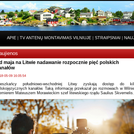
APIE
|
TV ANTENŲ MONTAVIMAS VILNIUJE
|
STRAIPSNIAI
|
NAU
aujienos
d maja na Litwie nadawanie rozpocznie pięć polskich
anałów
18-05-09 16:05:54
ieszkańcy południowo-wschodniej Litwy zyskają dostęp do kil
lskojęzycznych kanałów. Taką informację przekazał po rozmowach w Wilni
emierem Mateuszem Morawieckim szef litewskiego rządu Saulius Skvernelis.