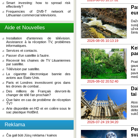
2026-08-05 10:17:02
Smart investing: how to spread risk
effectively?
Pa
Frequencies of DVB-T network of
eu
Lithuanian commercial televisions.
Daž
susi
Aide et Nouvelles
užsi
šimt
Installation d'antennes de télévision.
2026-08-05 10:13:19
Assistance à la réception TV, problèmes
informatiques.
Ke
Services et contacts.
pad
Passer d'un satellite à l'autre.
Recevoir les chaines de TV Lituaniennes
Praė
par satellite.
gausų
Télévision par satellite.
kai 
pavi
La cigarette électronique bannie des
medž
avions aux États-Unis.
2026-08-02 20:52:40
Paris et Londres investissent gros dans
les drones de combat .
Da
Des millions de Français devront-ils
tai
changer de télé l'an prochain?
Que faire en cas de problème de réception
Atos
TV?
būsi
Arte disponible en HD et en colère sous le
dėlt
sac plastique HotBird.
sukč
2026-07-24 19:34:20
Reklama
Pe
sv
Čia gali būti Jūsų reklama / kainos