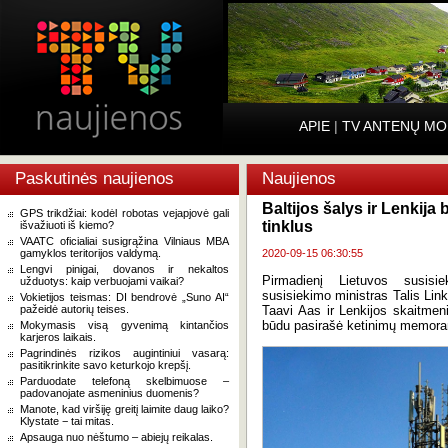
APIE
|
TV ANTENŲ MO
Paskutinės naujienos
Naujienos
Baltijos šalys ir Lenkija
GPS trikdžiai: kodėl robotas vejapjovė gali
tinklus
išvažiuoti iš kiemo?
VAATC oficialiai susigrąžina Vilniaus MBA
gamyklos teritorijos valdymą.
2020-09-15 06:30:55
Lengvi pinigai, dovanos ir nekaltos
Pirmadienį Lietuvos susisi
užduotys: kaip verbuojami vaikai?
susisiekimo ministras Talis Link
Vokietijos teismas: DI bendrovė „Suno AI“
pažeidė autorių teises.
Taavi Aas ir Lenkijos skaitmeni
būdu pasirašė ketinimų memor
Mokymasis visą gyvenimą kintančios
karjeros laikais.
Pagrindinės rizikos augintiniui vasarą:
pasitikrinkite savo keturkojo krepšį.
Parduodate telefoną skelbimuose –
padovanojate asmeninius duomenis?
Manote, kad viršiję greitį laimite daug laiko?
Klystate − tai mitas.
Apsauga nuo nėštumo – abiejų reikalas.