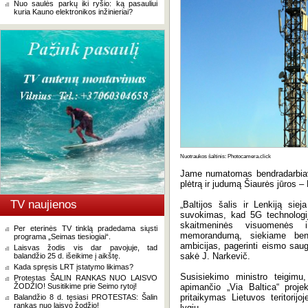
Nuo saulės parkų iki ryšio: ką pasauliui
kuria Kauno elektronikos inžinieriai?
Nuotraukos šaltinis: Photocamera.click
Jame numatomas bendradarbiavim
plėtrą ir judumą Šiaurės jūros – B
TV naujienos
„Baltijos šalis ir Lenkiją siej
suvokimas, kad 5G technologij
skaitmeninės visuomenės 
Per eterinės TV tinklą pradedama siųsti
memorandumą, siekiame ben
programa „Seimas tiesiogiai“.
ambicijas, pagerinti eismo saug
Laisvas žodis vis dar pavojuje, tad
sakė J. Narkevič.
balandžio 25 d. išeikime į aikštę.
Kada spręsis LRT įstatymo likimas?
Susisiekimo ministro teigimu, 
Protestas ŠALIN RANKAS NUO LAISVO
ŽODŽIO! Susitikime prie Seimo rytoj!
apimančio „Via Baltica“ proj
pritaikymas Lietuvos teritorij
Balandžio 8 d. tęsiasi PROTESTAS: Šalin
rankas nuo laisvo žodžio!
lygiu.