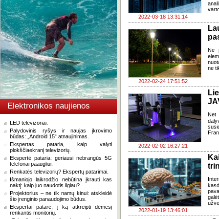
anal
vart
2022-03-18 13:31:14
La
pas
Ne p
elem
nuota
ne ti
2022-02-24 17:51:52
Li
JA
Elektronikos naujienos
Net 
daly
LED televizoriai.
susi
Palydovinis ryšys ir naujas įkrovimo
Fran
būdas: „Android 15“ atnaujinimas.
Ekspertas pataria, kaip valyti
2022-02-02 16:27:21
plokščiaekranį televizorių.
Ka
Ekspertė pataria: geriausi nebrangūs 5G
telefonai paaugliui.
tri
Renkatės televizorių? Ekspertų patarimai.
Inte
Išmaniojo laikrodžio nebūtina įkrauti kas
naktį: kaip juo naudotis ilgiau?
kasd
pava
Projektorius – ne tik namų kinui: atskleidė
galė
šio įrenginio panaudojimo būdus.
užve
Ekspertai patarė, į ką atkreipti dėmesį
2022-01-19 13:46:01
renkantis monitorių.