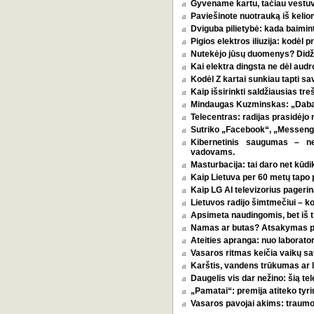
Gyvename kartu, tačiau vestu
Paviešinote nuotrauką iš kelio
Dviguba pilietybė: kada baimint
Pigios elektros iliuzija: kodėl
Nutekėjo jūsų duomenys? Didžia
Kai elektra dingsta ne dėl audro
Kodėl Z kartai sunkiau tapti s
Kaip išsirinkti saldžiausias tr
Mindaugas Kuzminskas: „Dabar 
Telecentras: radijas prasidėjo n
Sutriko „Facebook“, „Messenge
Kibernetinis saugumas – n
vadovams.
Masturbacija: tai daro net kūdik
Kaip Lietuva per 60 metų tapo p
Kaip LG AI televizorius pagerina
Lietuvos radijo šimtmečiui – k
Apsimeta naudingomis, bet iš t
Namas ar butas? Atsakymas pri
Ateities apranga: nuo laborator
Vasaros ritmas keičia vaikų sa
Karštis, vandens trūkumas ar l
Daugelis vis dar nežino: šią tel
„Pamatai“: premija atiteko tyri
Vasaros pavojai akims: traumos