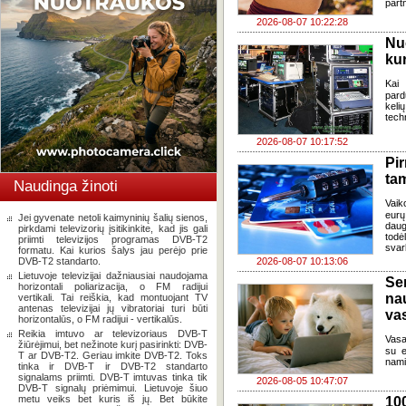
part
2026-08-07 10:22:28
Nu
kur
Kai
pard
keli
tech
2026-08-07 10:17:52
Pi
ta
Naudinga žinoti
Vaik
eurų
Jei gyvenate netoli kaimyninių šalių sienos,
daug
pirkdami televizorių įsitikinkite, kad jis gali
todė
priimti televizijos programas DVB-T2
svar
formatu. Kai kurios šalys jau perėjo prie
DVB-T2 standarto.
2026-08-07 10:13:06
Lietuvoje televizijai dažniausiai naudojama
Se
horizontali poliarizacija, o FM radijui
na
vertikali. Tai reiškia, kad montuojant TV
antenas televizijai jų vibratoriai turi būti
va
horizontalūs, o FM radijui - vertikalūs.
Reikia imtuvo ar televizoriaus DVB-T
Vasa
žiūrėjimui, bet nežinote kurį pasirinkti: DVB-
su e
T ar DVB-T2. Geriau imkite DVB-T2. Toks
nami
tinka ir DVB-T ir DVB-T2 standarto
signalams priimti. DVB-T imtuvas tinka tik
2026-08-05 10:47:07
DVB-T signalų priėmimui. Lietuvoje šiuo
metu veiks bet kuris iš jų. Bet būkite
100