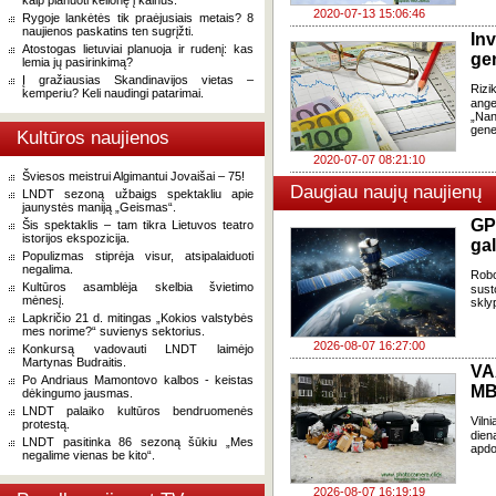
kaip planuoti kelionę į kalnus.
2020-07-13 15:06:46
Rygoje lankėtės tik praėjusiais metais? 8
naujienos paskatins ten sugrįžti.
In
Atostogas lietuviai planuoja ir rudenį: kas
ge
lemia jų pasirinkimą?
Į gražiausias Skandinavijos vietas –
Rizi
kemperiu? Keli naudingi patarimai.
ange
„Nan
gene
Kultūros naujienos
2020-07-07 08:21:10
Šviesos meistrui Algimantui Jovaišai – 75!
Daugiau naujų naujienų
LNDT sezoną užbaigs spektakliu apie
jaunystės maniją „Geismas“.
GP
Šis spektaklis – tam tikra Lietuvos teatro
istorijos ekspozicija.
gal
Populizmas stiprėja visur, atsipalaiduoti
negalima.
Robo
Kultūros asamblėja skelbia švietimo
sust
mėnesį.
skly
Lapkričio 21 d. mitingas „Kokios valstybės
mes norime?“ suvienys sektorius.
2026-08-07 16:27:00
Konkursą vadovauti LNDT laimėjo
Martynas Budraitis.
VA
Po Andriaus Mamontovo kalbos - keistas
MB
dėkingumo jausmas.
LNDT palaiko kultūros bendruomenės
Viln
protestą.
dien
LNDT pasitinka 86 sezoną šūkiu „Mes
apdo
negalime vienas be kito“.
2026-08-07 16:19:19