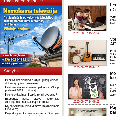
Pagalba priimant TV
Le
už
Verb
kont
tink
2026-08-07 15:51:54
Vo
AI“
Pra
Voki
GEMA
bend
saug
2026-08-07 15:44:18
Statyba
Mo
kar
Penkios dažniausios statybų ginčų klaidos,
dėl kurių bylose pralaimima.
Moky
Lėtai nepavyko – šokusi paklausa Vilniuje
ar n
pralenkė 2021 m. vidurkį.
keič
Interjero dizainas: Kaip įsirengti svetainę?
asme
Ekspertai: norite statyti moderniai?
2026-08-07 14:08:27
Atsigręžkite į natūralumą ir tradicijas.
Ką daryti norint išlaikyti savo nekilnojamojo
Pa
turto vertę.
pas
Projektuojant kiemus remiamasi Suomijos