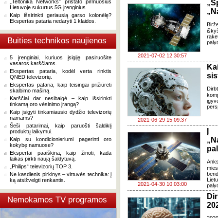
„Teltonika Networks“ pristato pirmuosius
„S
Lietuvoje sukurtus 5G įrenginius.
„N
Kaip išsirinkti geriausią garso kolonėlę?
Ekspertas pataria nedaryti 1 klaidos.
Birž
išky
rake
Buities technikos naujienos
paly
2021-07-02 12:30:57
5 įrenginiai, kuriuos įsigiję pasiruošite
vasaros karščiams.
Kai
Ekspertas pataria, kodėl verta rinktis
si
QNED televizorių.
Ekspertas pataria, kaip teisingai prižiūrėti
Dirb
skalbimo mašiną.
komp
Karščiai dar nesibaigė – kaip išsirinkti
įgyv
tinkamą oro vėsinimo įrangą?
pers
Kaip įsigyti tinkamiausio dydžio televizorių
namams?
2021-06-29 15:09:37
Šeši patarimai, kaip paruošti šaldiklį
Į 
produktų laikymui.
„N
Kaip su kondicionieriumi pagerinti oro
kokybę namuose?
pa
Ekspertai paaiškina, kaip žinoti, kada
laikas pirkti naują šaldytuvą.
Anks
„Philips“ televizorių TOP 3.
mies
bend
Ne kasdienis pirkinys – virtuvės technika: į
Liet
ką atsižvelgti renkantis.
2021-04-30 10:03:00
paly
Dir
Nemokamos TV programos
20