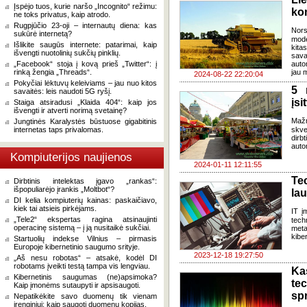
Įspėjo tuos, kurie naršo „Incognito“ režimu:
ko
ne toks privatus, kaip atrodo.
Rugpjūčio 23-oji – internautų diena: kas
Nors
sukūrė internetą?
moder
Išlikite saugūs internete: patarimai, kaip
kita
išvengti nuotolinių sukčių pinklių.
sav
„Facebook“ stoja į kovą prieš „Twitter“: į
auto
rinką žengia „Threads“.
jau 
2024-08-22 22:20:04
Pokyčiai lėktuvų keleiviams – jau nuo kitos
5 
savaitės: leis naudoti 5G ryšį.
įsi
Staiga atsiradusi „Klaida 404“: kaip jos
išvengti ir atverti norimą svetainę?
Mažm
Jungtinės Karalystės būstuose gigabitinis
internetas taps privalomas.
skve
dirb
auto
Kompiuterijos naujienos
2024-01-11 12:11:55
Te
Dirbtinis intelektas įgavo „rankas“:
išpopuliarėjo įrankis „Moltbot“?
lau
DI kelia kompiuterių kainas: paskaičiavo,
kiek tai atsieis pirkėjams.
IT į
„Tele2“ ekspertas ragina atsinaujinti
tech
operacinę sistemą – į ją nusitaikė sukčiai.
meta
kibe
Startuolių indekse Vilnius – pirmasis
Europoje kibernetinio saugumo srityje.
2023-12-18 19:27:50
„Aš nesu robotas“ – atsakė, kodėl DI
robotams įveikti testą tampa vis lengviau.
K
Kibernetinis saugumas (ne)apsimoka?
te
Kaip įmonėms sutaupyti ir apsisaugoti.
sp
Nepatikėkite savo duomenų tik vienam
įrenginiui: kaip saugoti duomenų kopijas.