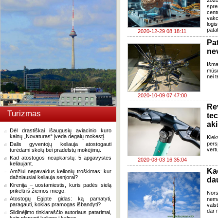
2020
spre
cent
vakc
logi
pata
2020-12-29 08:18:11
Pa
nev
Išma
mūsų
nei 
2020-10-09 07:47:00
R
Turizmas
te
aki
Dėl drastiškai išaugusių aviacinio kuro
kainų „Novaturas“ įveda degalų mokestį.
Kie
pers
Dalis gyventojų keliauja atostogauti
vert
turėdami skolų bei pradelstų mokėjimų.
Kad atostogos neapkarstų: 5 apgavystės
2020-08-03 16:35:04
keliaujant.
Ka
Amžiui nepavaldus kelionių troškimas: kur
dažniausiai keliauja senjorai?
da
Kirenija – uostamiestis, kuris padės sielą
prikelti iš žiemos miego.
Nors
Atostogų Egipte gidas: ką pamatyti,
nema
paragauti, kokias pramogas išbandyti?
vals
dar r
Slidinėjimo tinklaraščio autoriaus patarimai,