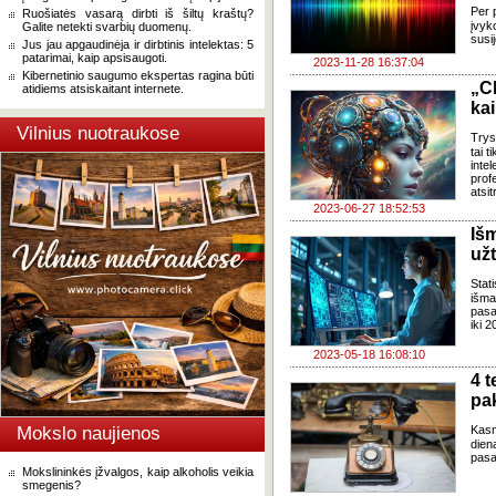
Per 
Ruošiatės vasarą dirbti iš šiltų kraštų?
įvyk
Galite netekti svarbių duomenų.
susi
Jus jau apgaudinėja ir dirbtinis intelektas: 5
patarimai, kaip apsisaugoti.
2023-11-28 16:37:04
Kibernetinio saugumo ekspertas ragina būti
„C
atidiems atsiskaitant internete.
kai
Vilnius nuotraukose
Trys
tai 
inte
pro
atsit
2023-06-27 18:52:53
Iš
už
Stat
išm
pasa
iki 
2023-05-18 16:08:10
4 
pak
Mokslo naujienos
Kasm
dien
pasa
Mokslininkės įžvalgos, kaip alkoholis veikia
smegenis?