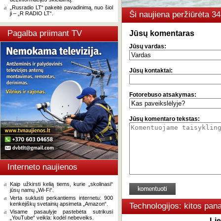
„Rusradio LT“ pakeitė pavadinimą, nuo šiol
Ši naujiena peržiūrėta 3
ji – „R RADIO LT“.
Pagalba priimant TV
Jūsų komentaras
Jūsų vardas:
Jūsų kontaktai:
Fotorebuso atsakymas:
Jūsų komentaro tekstas:
Interneto naujienos
Kaip užkirsti kelią tiems, kurie „skolinasi“
jūsų namų „Wi-Fi“.
Verta suklusti perkantiems internetu: 900
kenkėjiškų svetainių apsimeta „Amazon“.
Technologijos: kitos pan
Visame pasaulyje pastebėta sutrikusi
„YouTube“ veikla: kodėl nebeveiks.
Li