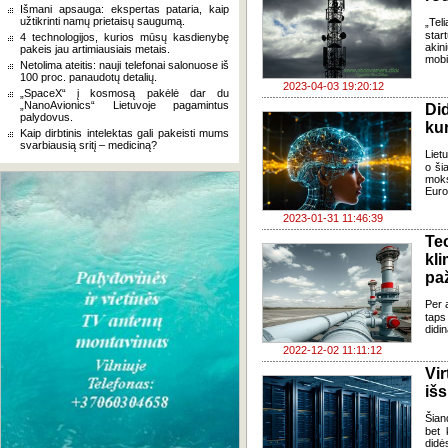
Išmani apsauga: ekspertas pataria, kaip
užtikrinti namų prietaisų saugumą.
„Tel
star
4 technologijos, kurios mūsų kasdienybę
akin
pakeis jau artimiausiais metais.
mobi
Netolima ateitis: nauji telefonai salonuose iš
100 proc. panaudotų detalių.
2023-04-03 19:20:12
„SpaceX“ į kosmosą pakėlė dar du
„NanoAvionics“ Lietuvoje pagamintus
Di
palydovus.
ku
Kaip dirbtinis intelektas gali pakeisti mums
svarbiausią sritį – mediciną?
Liet
o ši
moks
Europ
2023-01-31 11:46:39
Te
kl
pa
Per 
taps
didi
2022-12-02 11:11:12
Vir
išs
Šian
bet 
didė