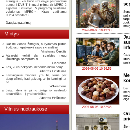
atsargūs - kai kurie užsienyje parduodami
se
senesni DVB-T imtuvai priima tik MPEG-2
signalus. Lietuvoje TV programų siuntimas
vykdomas MPEG-4. Kitaip vadinamu
Sept
H.264 standartu.
paža
tarp
„dok
Daugiau patarimų
moky
2026-08-05 10:43:38
Mintys
J
su
Dar nė vienas žmogus, nurydamas piktus
in
žodžius, nepakenkė savo skrandžiui.
Vinstonas Čerčilis
Šia
Atsargiai veikti dar svarbiau negu
išmintingai samprotauti.
stud
pasi
Ciceronas
Tas, kuris neklysta, nebando nieko naujo.
2026-08-05 10:36:53
Albertas Einšteinas
Me
Laimingiausi žmonės yra tie, kurie per
daug užimti, kad galvotų, ar jie laimingi, ar
ko
ne.
W.Featheris
Dar 
Jeigu idėja iš pirmo žvilgsnio neatrodo
med
absurdiška – ji yra beviltiška.
med
Albertas Einšteinas
eiga
2026-08-05 10:32:38
Vilnius nuotraukose
Oro
pri
Šiem