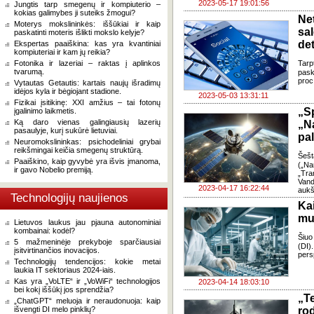
2023-05-17 19:01:56
Jungtis tarp smegenų ir kompiuterio –
kokias galimybes ji suteiks žmogui?
Ne
Moterys mokslininkės: iššūkiai ir kaip
sa
paskatinti moteris išlikti mokslo kelyje?
det
Ekspertas paaiškina: kas yra kvantiniai
kompiuteriai ir kam jų reikia?
Fotonika ir lazeriai – raktas į aplinkos
Tarp
tvarumą.
pask
proc
Vytautas Getautis: kartais naujų išradimų
idėjos kyla ir bėgiojant stadione.
2023-05-03 13:31:11
Fizikai įsitikinę: XXI amžius – tai fotonų
„S
įgalinimo laikmetis.
Ką daro vienas galingiausių lazerių
„N
pasaulyje, kurį sukūrė lietuviai.
pa
Neuromokslininkas: psichodeliniai grybai
reikšmingai keičia smegenų struktūrą.
Šeš
Paaiškino, kaip gyvybė yra išvis įmanoma,
(„Na
ir gavo Nobelio premiją.
„Tra
Vand
2023-04-17 16:22:44
aukšt
Technologijų naujienos
Ka
mu
Lietuvos laukus jau pjauna autonominiai
kombainai: kodėl?
Šiuo
5 mažmeninėje prekyboje sparčiausiai
(DI)
įsitvirtinančios inovacijos.
pers
Technologijų tendencijos: kokie metai
laukia IT sektoriaus 2024-iais.
Kas yra „VoLTE“ ir „VoWiFi“ technologijos
2023-04-14 18:03:10
bei kokį iššūkį jos sprendžia?
„T
„ChatGPT“ meluoja ir neraudonuoja: kaip
išvengti DI melo pinklių?
ro