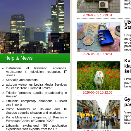
temp
karš
temp
2026-08-05 10:29:01
Už
Šta
Dau
daug
gyve
paja
nepa
2026-08-05 10:26:31
Help & News
Ka
kl
Installation of television antennas.
še
Assistance in television reception, IT
issues.
Liet
Services and contacts.
pavė
aql.com welcomes Levira Media Services
kuri
to Leeds: 'Tere Tulemast Levira!'.
2026-08-05 10:22:03
Tricolor “protects satellite broadcasting in
Russia”.
Gy
Lithuania completely abandons Russian
pa
gas imports.
Prime Ministers of Lithuania and UK
Vyre
discuss security situation and relations.
ypač
Prime Minister in the opening of “Kaunas –
būte
European Capital of Culture 2022”.
fizi
Lithuania exchanged 5G application
experience with experts from the UK.