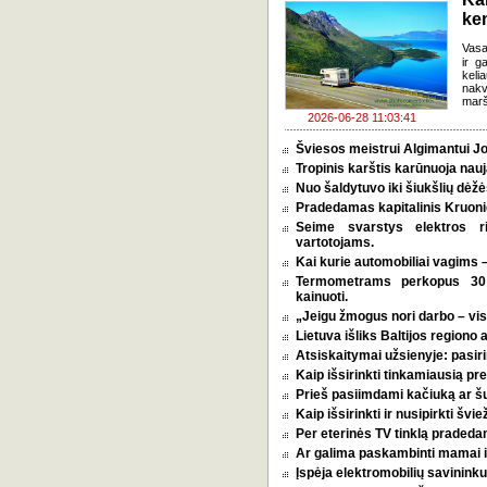
ke
Vasa
ir g
keli
nakv
marš
2026-06-28 11:03:41
Šviesos meistrui Algimantui Jo
Tropinis karštis karūnuoja nauj
Nuo šaldytuvo iki šiukšlių dėž
Pradedamas kapitalinis Kruoni
Seime svarstys elektros r
vartotojams.
Kai kurie automobiliai vagims –
Termometrams perkopus 30 l
kainuoti.
„Jeigu žmogus nori darbo – vi
Lietuva išliks Baltijos regiono 
Atsiskaitymai užsienyje: pasirin
Kaip išsirinkti tinkamiausią p
Prieš pasiimdami kačiuką ar šuni
Kaip išsirinkti ir nusipirkti šv
Per eterinės TV tinklą pradeda
Ar galima paskambinti mamai i
Įspėja elektromobilių savininkus