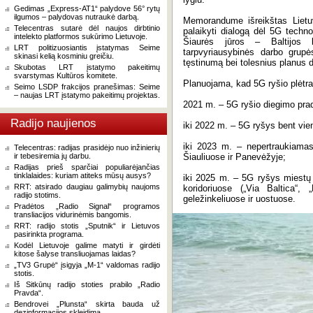
Gedimas „Express-AT1“ palydove 56° rytų
ilgumos – palydovas nutraukė darbą.
Memorandume išreikštas Lietuvo
Telecentras sutarė dėl naujos dirbtinio
palaikyti dialogą dėl 5G techno
intelekto platformos sukūrimo Lietuvoje.
Šiaurės jūros – Baltijos k
LRT politizuosiantis įstatymas Seime
tarpvyriausybinės darbo grupės
skinasi kelią kosminiu greičiu.
tęstinumą bei tolesnius planus d
Skubotas LRT įstatymo pakeitimų
svarstymas Kultūros komitete.
Planuojama, kad 5G ryšio plėtra 
Seimo LSDP frakcijos pranešimas: Seime
– naujas LRT įstatymo pakeitimų projektas.
2021 m. – 5G ryšio diegimo pradži
Radijo naujienos
iki 2022 m. – 5G ryšys bent vie
iki 2023 m. – nepertraukiamas
Telecentras: radijas prasidėjo nuo inžinierių
ir tebesiremia jų darbu.
Šiauliuose ir Panevėžyje;
Radijas prieš sparčiai populiarėjančias
tinklalaides: kuriam atiteks mūsų ausys?
iki 2025 m. – 5G ryšys miestų ir
RRT: atsirado daugiau galimybių naujoms
koridoriuose („Via Baltica“, 
radijo stotims.
geležinkeliuose ir uostuose.
Pradėtos „Radio Signal“ programos
transliacijos vidurinėmis bangomis.
RRT: radijo stotis „Sputnik“ ir Lietuvos
pasirinkta programa.
Kodėl Lietuvoje galime matyti ir girdėti
kitose šalyse transliuojamas laidas?
„TV3 Grupė“ įsigyja „M-1“ valdomas radijo
stotis.
Iš Sitkūnų radijo stoties prabilo „Radio
Pravda“.
Bendrovei „Plunsta“ skirta bauda už
dezinformacijos skleidimą.