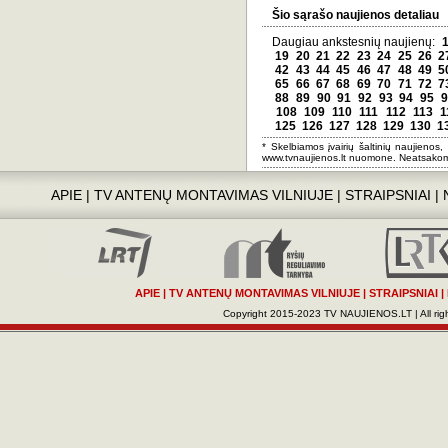
Šio sąrašo naujienos detaliau
Daugiau ankstesnių naujienų:
19
20
21
22
23
24
25
26
2
42
43
44
45
46
47
48
49
5
65
66
67
68
69
70
71
72
7
88
89
90
91
92
93
94
95
9
108
109
110
111
112
113
1
125
126
127
128
129
130
1
* Skelbiamos įvairių šaltinių naujienos,
www.tvnaujienos.lt nuomone. Neatsakom
APIE
|
TV ANTENŲ MONTAVIMAS VILNIUJE
|
STRAIPSNIAI
|
APIE
|
TV ANTENŲ MONTAVIMAS VILNIUJE
|
STRAIPSNIAI
|
Copyright 2015-2023 TV NAUJIENOS.LT | All righ