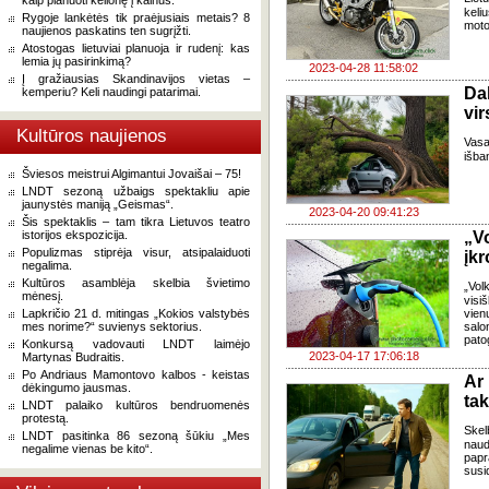
kaip planuoti kelionę į kalnus.
keliu
Rygoje lankėtės tik praėjusiais metais? 8
moto
naujienos paskatins ten sugrįžti.
Atostogas lietuviai planuoja ir rudenį: kas
lemia jų pasirinkimą?
2023-04-28 11:58:02
Į gražiausias Skandinavijos vietas –
Da
kemperiu? Keli naudingi patarimai.
vi
Kultūros naujienos
Vasa
išba
Šviesos meistrui Algimantui Jovaišai – 75!
LNDT sezoną užbaigs spektakliu apie
jaunystės maniją „Geismas“.
2023-04-20 09:41:23
Šis spektaklis – tam tikra Lietuvos teatro
istorijos ekspozicija.
„Vo
Populizmas stiprėja visur, atsipalaiduoti
įkr
negalima.
Kultūros asamblėja skelbia švietimo
„Vol
mėnesį.
visi
Lapkričio 21 d. mitingas „Kokios valstybės
vien
mes norime?“ suvienys sektorius.
salo
pato
Konkursą vadovauti LNDT laimėjo
2023-04-17 17:06:18
Martynas Budraitis.
Po Andriaus Mamontovo kalbos - keistas
Ar
dėkingumo jausmas.
tak
LNDT palaiko kultūros bendruomenės
protestą.
Skel
LNDT pasitinka 86 sezoną šūkiu „Mes
naud
negalime vienas be kito“.
papr
susi