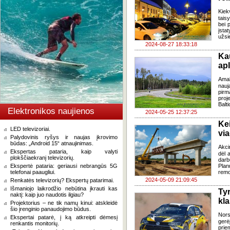
Kiek
tais
bei 
įstat
užsi
2024-08-27 18:33:18
Ka
apl
Amal
nauj
pirm
proje
Balti
Elektronikos naujienos
2024-05-25 12:37:25
Ke
LED televizoriai.
vi
Palydovinis ryšys ir naujas įkrovimo
būdas: „Android 15“ atnaujinimas.
Akci
Ekspertas pataria, kaip valyti
dėl 
plokščiaekranį televizorių.
darb
Ekspertė pataria: geriausi nebrangūs 5G
Plan
telefonai paaugliui.
remo
2024-05-09 21:09:45
Renkatės televizorių? Ekspertų patarimai.
Išmaniojo laikrodžio nebūtina įkrauti kas
Tyr
naktį: kaip juo naudotis ilgiau?
kl
Projektorius – ne tik namų kinui: atskleidė
šio įrenginio panaudojimo būdus.
Nors
Ekspertai patarė, į ką atkreipti dėmesį
gerė
renkantis monitorių.
prie