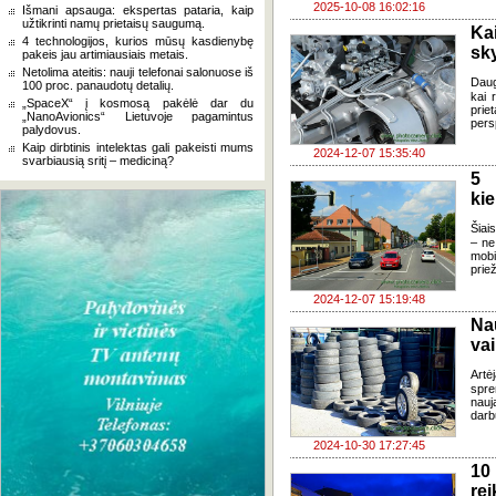
2025-10-08 16:02:16
Išmani apsauga: ekspertas pataria, kaip
užtikrinti namų prietaisų saugumą.
Ka
4 technologijos, kurios mūsų kasdienybę
sk
pakeis jau artimiausiais metais.
Netolima ateitis: nauji telefonai salonuose iš
Dauge
100 proc. panaudotų detalių.
kai r
„SpaceX“ į kosmosą pakėlė dar du
prie
„NanoAvionics“ Lietuvoje pagamintus
pers
palydovus.
Kaip dirbtinis intelektas gali pakeisti mums
2024-12-07 15:35:40
svarbiausią sritį – mediciną?
5 
ki
Šiai
– ne
mobi
prie
2024-12-07 15:19:48
Na
vai
Art
spre
nauj
darb
2024-10-30 17:27:45
10
rei