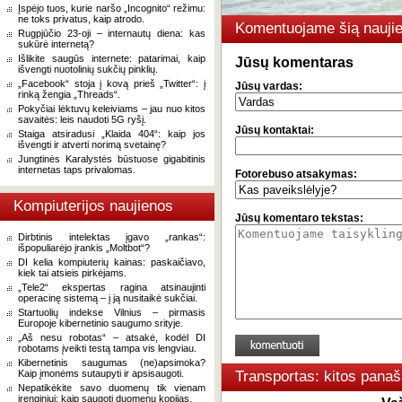
Įspėjo tuos, kurie naršo „Incognito“ režimu:
ne toks privatus, kaip atrodo.
Komentuojame šią naujie
Rugpjūčio 23-oji – internautų diena: kas
sukūrė internetą?
Išlikite saugūs internete: patarimai, kaip
Jūsų komentaras
išvengti nuotolinių sukčių pinklių.
„Facebook“ stoja į kovą prieš „Twitter“: į
Jūsų vardas:
rinką žengia „Threads“.
Pokyčiai lėktuvų keleiviams – jau nuo kitos
savaitės: leis naudoti 5G ryšį.
Jūsų kontaktai:
Staiga atsiradusi „Klaida 404“: kaip jos
išvengti ir atverti norimą svetainę?
Jungtinės Karalystės būstuose gigabitinis
internetas taps privalomas.
Fotorebuso atsakymas:
Kompiuterijos naujienos
Jūsų komentaro tekstas:
Dirbtinis intelektas įgavo „rankas“:
išpopuliarėjo įrankis „Moltbot“?
DI kelia kompiuterių kainas: paskaičiavo,
kiek tai atsieis pirkėjams.
„Tele2“ ekspertas ragina atsinaujinti
operacinę sistemą – į ją nusitaikė sukčiai.
Startuolių indekse Vilnius – pirmasis
Europoje kibernetinio saugumo srityje.
„Aš nesu robotas“ – atsakė, kodėl DI
robotams įveikti testą tampa vis lengviau.
Kibernetinis saugumas (ne)apsimoka?
Kaip įmonėms sutaupyti ir apsisaugoti.
Transportas: kitos panaš
Nepatikėkite savo duomenų tik vienam
įrenginiui: kaip saugoti duomenų kopijas.