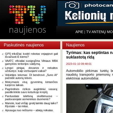
APIE
|
TV ANTENŲ MO
Paskutinės naujienos
Naujienos
Tyrimas: kas septintas na
GPS trikdžiai: kodėl robotas vejapjovė gali
suklastotą ridą
išvažiuoti iš kiemo?
VAATC oficialiai susigrąžina Vilniaus MBA
gamyklos teritorijos valdymą.
2023-01-10 09:48:01
Lengvi pinigai, dovanos ir nekaltos
Automobilio pirkimas turėtų 
užduotys: kaip verbuojami vaikai?
naudotų transporto priemonių ri
Vokietijos teismas: DI bendrovė „Suno AI“
pažeidė autorių teises.
elektriniai automobiliai.
Mokymasis visą gyvenimą kintančios
karjeros laikais.
Pagrindinės rizikos augintiniui vasarą:
pasitikrinkite savo keturkojo krepšį.
Parduodate telefoną skelbimuose –
padovanojate asmeninius duomenis?
Manote, kad viršiję greitį laimite daug laiko?
Klystate − tai mitas.
Apsauga nuo nėštumo – abiejų reikalas.