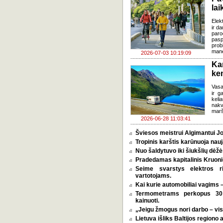
lai
Elek
ir d
paro
pasp
prob
mane
2026-07-03 10:19:09
Ka
ke
Vasa
ir g
keli
nakv
marš
2026-06-28 11:03:41
Šviesos meistrui Algimantui Jo
Tropinis karštis karūnuoja nauj
Nuo šaldytuvo iki šiukšlių dėž
Pradedamas kapitalinis Kruoni
Seime svarstys elektros r
vartotojams.
Kai kurie automobiliai vagims –
Termometrams perkopus 30 l
kainuoti.
„Jeigu žmogus nori darbo – vi
Lietuva išliks Baltijos regiono 