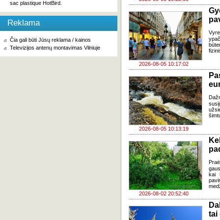
sac plastique HotBird.
Gy
pa
Reklama
Vyre
ypač
Čia gali būti Jūsų reklama / kainos
būte
Televizijos antenų montavimas Vilniuje
fizi
2026-08-05 10:17:02
Pa
eu
Daž
susi
užsi
šimt
2026-08-05 10:13:19
Ke
pad
Praė
gausų
kai 
pavi
medž
2026-08-02 20:52:40
Da
tai