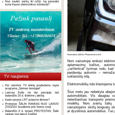
Nuo saulės parkų iki ryšio: ką pasauliui
kuria Kauno elektronikos inžinieriai?
Nuotraukos šaltinis: Photocamera.click
Nors vairuotojai renkasi elektro
aptarnavimų kaštus, automob
„carVertical“ tyrimas rodo, kad 
pardavėjų aukomis – nemaža d
TV naujienos
suklastotą ridą.
Elektromobilių rida klastojama ta
Per eterinės TV tinklą pradedama siųsti
programa „Seimas tiesiogiai“.
Šiuo metu jau nebekyla abejoni
Laisvas žodis vis dar pavojuje, tad
automobiliais. Vis daugiau va
balandžio 25 d. išeikime į aikštę.
neteršiančias transporto priem
Kada spręsis LRT įstatymo likimas?
modelių. Nors įvairių šalių 
Protestas ŠALIN RANKAS NUO LAISVO
ŽODŽIO! Susitikime prie Seimo rytoj!
vairuotojams skirtų lengvatų ska
ar dyzelinius automobilius. Tuo 
Balandžio 8 d. tęsiasi PROTESTAS: Šalin
rankas nuo laisvo žodžio!