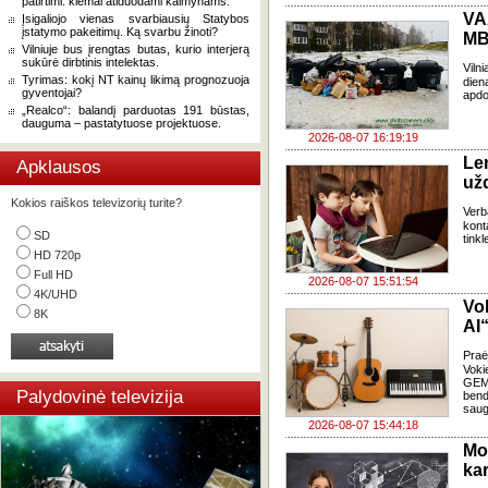
patirtimi: kiemai atiduodami kaimynams.
VA
Įsigaliojo vienas svarbiausių Statybos
įstatymo pakeitimų. Ką svarbu žinoti?
MB
Vilniuje bus įrengtas butas, kurio interjerą
sukūrė dirbtinis intelektas.
Viln
Tyrimas: kokį NT kainų likimą prognozuoja
dien
gyventojai?
apdo
„Realco“: balandį parduotas 191 būstas,
dauguma – pastatytuose projektuose.
2026-08-07 16:19:19
Le
Apklausos
už
Kokios raiškos televizorių turite?
Verb
kont
SD
tink
HD 720p
Full HD
2026-08-07 15:51:54
4K/UHD
Vo
8K
AI“
Pra
Voki
GEMA
Palydovinė televizija
bend
saug
2026-08-07 15:44:18
Mo
kar