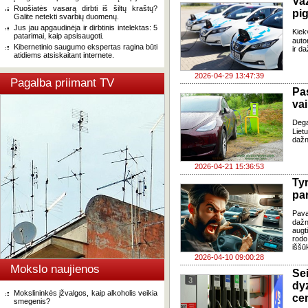
Važ
Ruošiatės vasarą dirbti iš šiltų kraštų?
pig
Galite netekti svarbių duomenų.
Jus jau apgaudinėja ir dirbtinis intelektas: 5
Kiek
patarimai, kaip apsisaugoti.
auto
Kibernetinio saugumo ekspertas ragina būti
ir da
atidiems atsiskaitant internete.
2026-04-29 13:47:39
Pagalba priimant TV
Pa
vai
Degal
Liet
dažni
2026-04-21 15:36:53
Ty
par
Pavas
dažn
augt
rodo
iššū
2026-04-10 09:00:28
Mokslo naujienos
Se
dy
Mokslininkės įžvalgos, kaip alkoholis veikia
ce
smegenis?