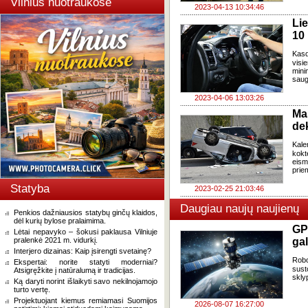
Vilnius nuotraukose
2023-04-13 10:34:46
Li
10 
Kasd
visi
mini
saug
2023-04-06 13:03:26
Ma
dek
Kale
kokt
eism
prie
Statyba
2023-02-25 21:03:46
Daugiau naujų naujienų
Penkios dažniausios statybų ginčų klaidos,
dėl kurių bylose pralaimima.
GP
Lėtai nepavyko – šokusi paklausa Vilniuje
pralenkė 2021 m. vidurkį.
gal
Interjero dizainas: Kaip įsirengti svetainę?
Robo
Ekspertai: norite statyti moderniai?
sust
Atsigręžkite į natūralumą ir tradicijas.
skly
Ką daryti norint išlaikyti savo nekilnojamojo
turto vertę.
Projektuojant kiemus remiamasi Suomijos
2026-08-07 16:27:00