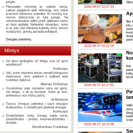
jungtis.
šiltu
Planuojate remontą ar statote namą.
2026-08-07 10:27:03
Laikas pagalvoti apie televiziją, nes reikia
Ap
pravesti reikiamus kabelius iki rozečių kur
stovės televizoriai ar kita įranga. Tai
rekomenduotina atlikti prieš atliekant namo
Bet k
ar buto apdailą. Nelaukite situacijos: noriu
kitu 
to ar kito, bet reikiamų kabelių nėra, sienos
sant
nudažytos, grindų apvadai priklijuoti.
kuri
dvi
Daugiau patarimų
part
2026-08-07 10:22:28
Mintys
Nu
kur
Jei geru atsilyginsi už bloga, kuo už gera
atsidėkosi?
Kai
Konfucijus
pard
Visi, kurie nepriima tiesos nereikšminguose
keli
dalykuose, nėra patikimi ir kalbant apie
tech
svarbius dalykus.
Albertas Einšteinas
2026-08-07 10:17:52
Gyvenimas pats savaime nėra nei gėris,
Pi
nei blogis, o tik jų buveinė. Koks jis bus,
priklausys nuo mūsų pačių.
ta
M.Montenis
Taurus žmogus palenkia į save draugus
Vaik
išsilavinimu, o tobulėti jam padeda draugai.
eurų
Konfucijus
daug
Dvidešimties metų žmogų valdo norai,
todė
trisdešimties - protas, keturiasdešimties -
svar
išmintis.
2026-08-07 10:13:06
Bendžaminas Franklinas
Se