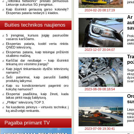
„Teltonika Networks“ pristato pirmuosius
pirk
Lietuvoje sukurtus 5G įrenginius.
Kaip išsirinkti geriausią garso kolonėlę?
2024-02-20 08:17:19
Ekspertas pataria nedaryti 1 klaidos.
Ar
au
Buities technikos naujienos
sa
5 įrenginiai, kuriuos įsigiję pasiruošite
Prek
vasaros karščiams.
pral
sieki
Ekspertas pataria, kodėl verta rinktis
QNED televizorių.
2023-12-07 20:04:07
Ekspertas pataria, kaip teisingai prižiūrėti
skalbimo mašiną.
Tr
Karščiai dar nesibaigė – kaip išsirinkti
pož
tinkamą oro vėsinimo įrangą?
Kaip įsigyti tinkamiausio dydžio televizorių
Suge
namams?
eksp
Šeši patarimai, kaip paruošti šaldiklį
dyze
produktų laikymui.
svar
Kaip su kondicionieriumi pagerinti oro
kokybę namuose?
2023-08-09 08:18:54
Ekspertai paaiškina, kaip žinoti, kada
Or
laikas pirkti naują šaldytuvą.
sus
„Philips“ televizorių TOP 3.
Ne kasdienis pirkinys – virtuvės technika: į
Liep
ką atsižvelgti renkantis.
reng
toki
pasit
Pagalba priimant TV
2023-07-09 19:30:41