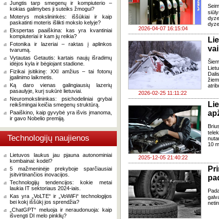
Jungtis tarp smegenų ir kompiuterio –
Seim
kokias galimybes ji suteiks žmogui?
siūl
Moterys mokslininkės: iššūkiai ir kaip
dyz
paskatinti moteris išlikti mokslo kelyje?
dyzel
2026-04-07 16:15:04
Ekspertas paaiškina: kas yra kvantiniai
kompiuteriai ir kam jų reikia?
Li
Fotonika ir lazeriai – raktas į aplinkos
va
tvarumą.
Vytautas Getautis: kartais naujų išradimų
Šiem
idėjos kyla ir bėgiojant stadione.
Liet
Fizikai įsitikinę: XXI amžius – tai fotonų
Dalis
įgalinimo laikmetis.
žiem
Ką daro vienas galingiausių lazerių
atrib
pasaulyje, kurį sukūrė lietuviai.
2026-02-25 11:11:22
Neuromokslininkas: psichodeliniai grybai
Li
reikšmingai keičia smegenų struktūrą.
ap
Paaiškino, kaip gyvybė yra išvis įmanoma,
ir gavo Nobelio premiją.
Briu
tele
Technologijų naujienos
nuta
10 m
Lietuvos laukus jau pjauna autonominiai
2025-12-05 21:40:22
kombainai: kodėl?
Pr
5 mažmeninėje prekyboje sparčiausiai
įsitvirtinančios inovacijos.
pa
Technologijų tendencijos: kokie metai
laukia IT sektoriaus 2024-iais.
Pada
Kas yra „VoLTE“ ir „VoWiFi“ technologijos
galv
bei kokį iššūkį jos sprendžia?
neti
„ChatGPT“ meluoja ir neraudonuoja: kaip
išvengti DI melo pinklių?