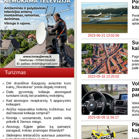
Po
kit
Penk
užti
apta
2023-06-21 13:02:00
Su
kai
Pagr
sula
prii
palik
Turizmas
2023-05-16 13:20:02
Vo
Dėl drastiškai išaugusių aviacinio kuro
kainų „Novaturas“ įveda degalų mokestį.
pa
Dalis gyventojų keliauja atostogauti
pa
turėdami skolų bei pradelstų mokėjimų.
Kad atostogos neapkarstų: 5 apgavystės
Voki
keliaujant.
auto
Amžiui nepavaldus kelionių troškimas: kur
Rytų
dažniausiai keliauja senjorai?
auto
2023-05-09 11:56:17
Kirenija – uostamiestis, kuris padės sielą
prikelti iš žiemos miego.
Pli
Atostogų Egipte gidas: ką pamatyti,
ko
paragauti, kokias pramogas išbandyti?
Slidinėjimo tinklaraščio autoriaus patarimai,
Liet