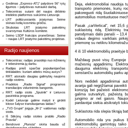
Gedimas „Express-AT1“ palydove 56° rytų
Deja, elektromobiliai naudoja 
ilgumos – palydovas nutraukė darbą.
transporto priemonės, kurių ro
Telecentras sutarė dėl naujos dirbtinio
pakoreguoti ridą šiuolaikiniuo
intelekto platformos sukūrimo Lietuvoje.
automobilius montuotuose mech
LRT politizuosiantis įstatymas Seime
skinasi kelią kosminiu greičiu.
Pasak „carVertical“, net 15,6 
Skubotas LRT įstatymo pakeitimų
suklastotą ridą. Elektrinių 
svarstymas Kultūros komitete.
parodymais dalis panaši – 13,4 p
Seimo LSDP frakcijos pranešimas: Seime
vidaus degimo varikliais pirkėj
– naujas LRT įstatymo pakeitimų projektas.
priemonę su netikru kilometražu
Radijo naujienos
4 iš 10 elektromobilių praeityje 
Maždaug pusė visų Europoje v
Telecentras: radijas prasidėjo nuo inžinierių
ir tebesiremia jų darbu.
mažesnių apgadinimų. Elektro
dauguma elektrinių transpor
Radijas prieš sparčiai populiarėjančias
tinklalaides: kuriam atiteks mūsų ausys?
senstančiu automobilių parku ap
RRT: atsirado daugiau galimybių naujoms
radijo stotims.
Nors nedideli apgadinimai aut
Pradėtos „Radio Signal“ programos
avarija gali negrįžtamai paveikt
transliacijos vidurinėmis bangomis.
koroziją bei pažeisti elektrom
RRT: radijo stotis „Sputnik“ ir Lietuvos
galima sutvarkyti, pažeistą ba
pasirinkta programa.
jungimo ar net gaisro. Naujos
Kodėl Lietuvoje galime matyti ir girdėti
pardavėjai siekia atsikratyti tok
kitose šalyse transliuojamas laidas?
„TV3 Grupė“ įsigyja „M-1“ valdomas radijo
Suklastota rida slepia tikrąją ba
stotis.
Iš Sitkūnų radijo stoties prabilo „Radio
Automobilio rida yra puikus 
Pravda“.
elektromobilių gamintojų taiko
Bendrovei „Plunsta“ skirta bauda už
dezinformacijos skleidimą.