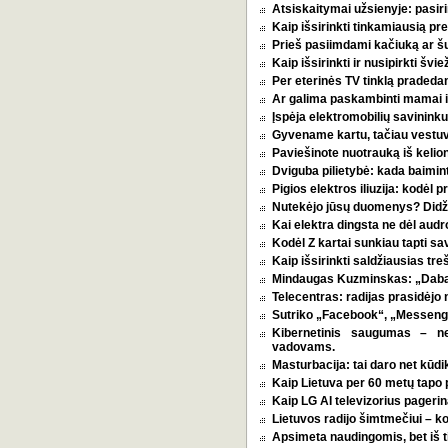
Atsiskaitymai užsienyje: pasirin
Kaip išsirinkti tinkamiausią p
Prieš pasiimdami kačiuką ar šuni
Kaip išsirinkti ir nusipirkti šv
Per eterinės TV tinklą pradeda
Ar galima paskambinti mamai i
Įspėja elektromobilių savininkus
Gyvename kartu, tačiau vestu
Paviešinote nuotrauką iš kelio
Dviguba pilietybė: kada baimint
Pigios elektros iliuzija: kodėl
Nutekėjo jūsų duomenys? Didžia
Kai elektra dingsta ne dėl audro
Kodėl Z kartai sunkiau tapti s
Kaip išsirinkti saldžiausias tr
Mindaugas Kuzminskas: „Dabar 
Telecentras: radijas prasidėjo n
Sutriko „Facebook“, „Messenge
Kibernetinis saugumas – n
vadovams.
Masturbacija: tai daro net kūdik
Kaip Lietuva per 60 metų tapo p
Kaip LG AI televizorius pagerina
Lietuvos radijo šimtmečiui – k
Apsimeta naudingomis, bet iš t