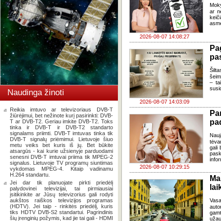
Moky
ar n
keič
asme
2026-08-07 14:08:27
Pa
pas
Šilta
šeim
– ta
susi
Naudinga žinoti
2026-08-07 14:03:09
Reikia imtuvo ar televizoriaus DVB-T
Pa
žiūrėjimui, bet nežinote kurį pasirinkti: DVB-
pa
T ar DVB-T2. Geriau imkite DVB-T2. Toks
tinka ir DVB-T ir DVB-T2 standarto
signalams priimti. DVB-T imtuvas tinka tik
Nauj
DVB-T signalų priėmimui. Lietuvoje šiuo
tėva
metu veiks bet kuris iš jų. Bet būkite
gali
atsargūs - kai kurie užsienyje parduodami
pask
senesni DVB-T imtuvai priima tik MPEG-2
infor
signalus. Lietuvoje TV programų siuntimas
2026-08-07 10:29:15
vykdomas MPEG-4. Kitaip vadinamu
H.264 standartu.
Ma
Jei dar tik planuojate pirkti priedėlį
lai
palydovinei televizijai, tai pirmiausiai
įsitikinkite ar Jūsų televizorius gali rodyti
aukštos raiškos televizijos programas
Vasa
(HDTV). Jei taip - rinkitės priedėlį, kuris
auto
tiks HDTV DVB-S2 standartui. Pagrindinis
gamt
šių įrenginių požymis, kad jie tai gali - HDMI
užau