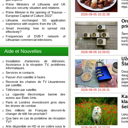
med
Prime Ministers of Lithuania and UK
eiga
discuss security situation and relations.
Prime Minister in the opening of “Kaunas –
2026-08-05 10:32:38
European Capital of Culture 2022”.
Lithuania exchanged 5G application
Oro
experience with experts from the UK.
pri
Smart investing: how to spread risk
effectively?
Šiem
Frequencies of DVB-T network of
temp
Lithuanian commercial televisions.
karš
temp
Aide et Nouvelles
2026-08-05 10:29:01
Už
Installation d'antennes de télévision.
Šta
Assistance à la réception TV, problèmes
informatiques.
Dau
Services et contacts.
daug
Passer d'un satellite à l'autre.
gyve
Recevoir les chaines de TV Lituaniennes
paja
par satellite.
nepa
Télévision par satellite.
2026-08-05 10:26:31
La cigarette électronique bannie des
Ka
avions aux États-Unis.
kl
Paris et Londres investissent gros dans
les drones de combat .
še
Des millions de Français devront-ils
changer de télé l'an prochain?
Liet
pavė
Que faire en cas de problème de réception
kuri
TV?
Arte disponible en HD et en colère sous le
2026-08-05 10:22:03