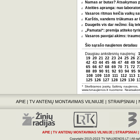
Namas ar butas? Atsakymas pri
Ateities apranga: nuo laborator
Vasaros ritmas keičia vaikų sa
Karštis, vandens trūkumas ar l
Daugelis vis dar nežino: šią tel
„Pamatai“: premija atiteko tyri
Vasaros pavojai akims: traumos
Šio sąrašo naujienos detaliau
Daugiau ankstesnių naujienų:
19
20
21
22
23
24
25
26
2
42
43
44
45
46
47
48
49
5
65
66
67
68
69
70
71
72
7
88
89
90
91
92
93
94
95
9
108
109
110
111
112
113
1
125
126
127
128
129
130
1
* Skelbiamos įvairių šaltinių naujienos,
www.tvnaujienos.lt nuomone. Neatsakom
APIE
|
TV ANTENŲ MONTAVIMAS VILNIUJE
|
STRAIPSNIAI
|
APIE
|
TV ANTENŲ MONTAVIMAS VILNIUJE
|
STRAIPSNIAI
|
Copyright 2015-2023 TV NAUJIENOS.LT | All righ