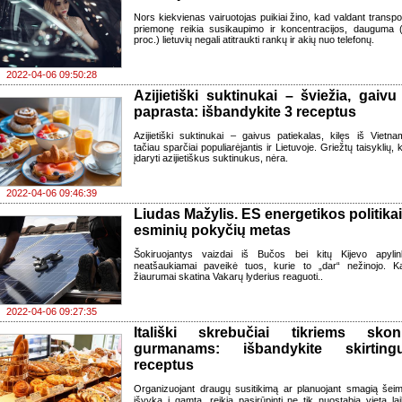
Nors kiekvienas vairuotojas puikiai žino, kad valdant transpo
priemonę reikia susikaupimo ir koncentracijos, dauguma 
proc.) lietuvių negali atitraukti rankų ir akių nuo telefonų.
2022-04-06 09:50:28
Azijietiški suktinukai – šviežia, gaivu 
paprasta: išbandykite 3 receptus
Azijietiški suktinukai – gaivus patiekalas, kilęs iš Vietna
tačiau sparčiai populiarėjantis ir Lietuvoje. Griežtų taisyklių, 
įdaryti azijietiškus suktinukus, nėra.
2022-04-06 09:46:39
Liudas Mažylis. ES energetikos politikai
esminių pokyčių metas
Šokiruojantys vaizdai iš Bučos bei kitų Kijevo apylin
neatšaukiamai paveikė tuos, kurie to „dar“ nežinojo. K
žiaurumai skatina Vakarų lyderius reaguoti..
2022-04-06 09:27:35
Itališki skrebučiai tikriems skon
gurmanams: išbandykite skirting
receptus
Organizuojant draugų susitikimą ar planuojant smagią šei
išvyką į gamtą, reikia pasirūpinti ne tik nuostabia vieta lai