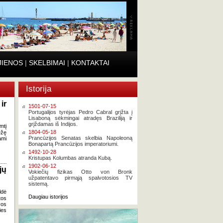
JIENOS
|
SKELBIMAI
|
KONTAKTAI
Istorija
ir
1501-07-15
Portugalijos tyrėjas Pedro Cabral grįžta į
Lisaboną sėkmingai atradęs Braziliją ir
grįždamas iš Indijos.
mtį
1804-05-18
ėžę
Prancūzijos Senatas skelbia Napoleoną
ami
Bonapartą Prancūzijos imperatoriumi.
1492-10-28
Kristupas Kolumbas atranda Kubą.
1902-06-12
jų
Vokiečių fizikas Otto von Bronk
užpatentavo pirmąją spalvotosios TV
sistemą.
ldė
Daugiau istorijos
tos
vos
ies