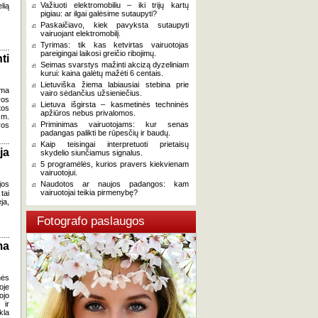
Važiuoti elektromobiliu – iki trijų kartų
lią
pigiau: ar ilgai galėsime sutaupyti?
Paskaičiavo, kiek pavyksta sutaupyti
vairuojant elektromobilį.
Tyrimas: tik kas ketvirtas vairuotojas
pareigingai laikosi greičio ribojimų.
ti
Seimas svarstys mažinti akcizą dyzeliniam
kurui: kaina galėtų mažėti 6 centais.
Lietuviška žiema labiausiai stebina prie
ima
vairo sėdančius užsieniečius.
ros
Lietuva išgirsta – kasmetinės techninės
tos
apžiūros nebus privalomos.
 m.
Priminimas vairuotojams: kur senas
ros
padangas palikti be rūpesčių ir baudų.
Kaip teisingai interpretuoti prietaisų
ja
skydelio siunčiamus signalus.
5 programėlės, kurios pravers kiekvienam
vairuotojui.
jos
Naudotos ar naujos padangos: kam
vairuotojai teikia pirmenybę?
tai
ja,
Fotografo paslaugos
ma
nės
oje
ojo
 ir
kla