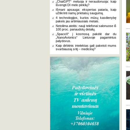
„ChatGPT“ meluoja ir neraudonuoja: kaip
išvengti DI melo pinklių?
Išmani apsauga: ekspertas pataria, kaip
užtikrinti namų prietaisų saugumą.
4 technologijos, kurios mūsų kasdienybę
pakeis jau artimiausiais metais.
Netolima ateitis: nauji telefonai salonuose iš
100 proc. panaudotų detalių.
„SpaceX“ į kosmosą pakėlė dar du
„NanoAvionics“ Lietuvoje pagamintus
palydovus.
Kaip dirbtinis intelektas gali pakeisti mums
svarbiausią sritį – mediciną?