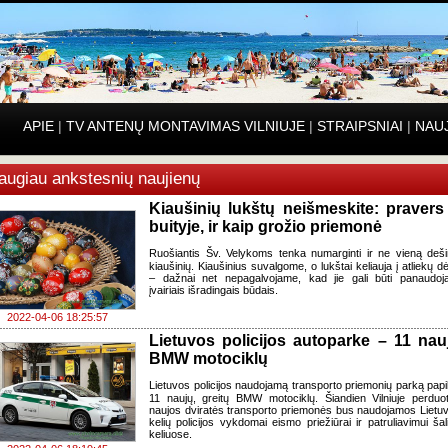
APIE
|
TV ANTENŲ MONTAVIMAS VILNIUJE
|
STRAIPSNIAI
|
NAU
augiau ankstesnių naujienų
Kiaušinių lukštų neišmeskite: pravers 
buityje, ir kaip grožio priemonė
Ruošiantis Šv. Velykoms tenka numarginti ir ne vieną deši
kiaušinių. Kiaušinius suvalgome, o lukštai keliauja į atliekų d
– dažnai net nepagalvojame, kad jie gali būti panaudoj
įvairiais išradingais būdais.
2022-04-06 18:25:57
Lietuvos policijos autoparke – 11 nau
BMW motociklų
Lietuvos policijos naudojamą transporto priemonių parką papi
11 naujų, greitų BMW motociklų. Šiandien Vilniuje perduo
naujos dviratės transporto priemonės bus naudojamos Lietu
kelių policijos vykdomai eismo priežiūrai ir patruliavimui šal
keliuose.