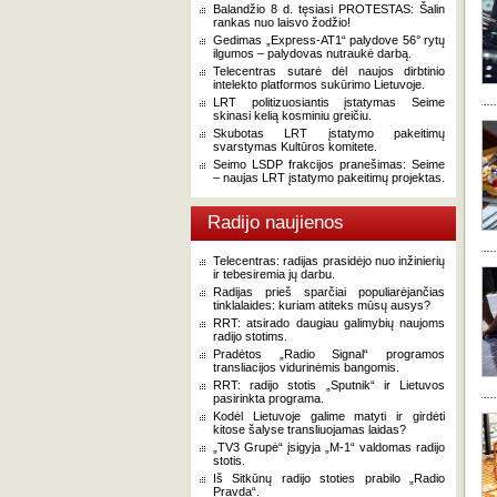
Balandžio 8 d. tęsiasi PROTESTAS: Šalin
rankas nuo laisvo žodžio!
Gedimas „Express-AT1“ palydove 56° rytų
ilgumos – palydovas nutraukė darbą.
Telecentras sutarė dėl naujos dirbtinio
intelekto platformos sukūrimo Lietuvoje.
LRT politizuosiantis įstatymas Seime
skinasi kelią kosminiu greičiu.
Skubotas LRT įstatymo pakeitimų
svarstymas Kultūros komitete.
Seimo LSDP frakcijos pranešimas: Seime
– naujas LRT įstatymo pakeitimų projektas.
Radijo naujienos
Telecentras: radijas prasidėjo nuo inžinierių
ir tebesiremia jų darbu.
Radijas prieš sparčiai populiarėjančias
tinklalaides: kuriam atiteks mūsų ausys?
RRT: atsirado daugiau galimybių naujoms
radijo stotims.
Pradėtos „Radio Signal“ programos
transliacijos vidurinėmis bangomis.
RRT: radijo stotis „Sputnik“ ir Lietuvos
pasirinkta programa.
Kodėl Lietuvoje galime matyti ir girdėti
kitose šalyse transliuojamas laidas?
„TV3 Grupė“ įsigyja „M-1“ valdomas radijo
stotis.
Iš Sitkūnų radijo stoties prabilo „Radio
Pravda“.