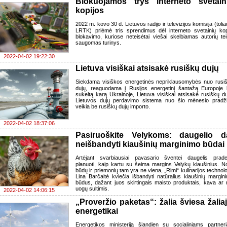
Blokuojamos trys interneto svetain
kopijos
2022 m. kovo 30 d. Lietuvos radijo ir televizijos komisija (tolia
LRTK) priėmė tris sprendimus dėl interneto svetainių kop
blokavimo, kuriose neteisėtai viešai skelbiamas autorių tei
saugomas turinys.
2022-04-02 19:22:30
Lietuva visiškai atsisakė rusiškų dujų
Siekdama visiškos energetinės nepriklausomybės nuo rusi
dujų, reaguodama į Rusijos energetinį šantažą Europoje 
sukeltą karą Ukrainoje, Lietuva visiškai atsisakė rusiškų du
Lietuvos dujų perdavimo sistema nuo šio mėnesio pradž
veikia be rusiškų dujų importo.
2022-04-02 18:37:06
Pasiruoškite Velykoms: daugelio d
neišbandyti kiaušinių marginimo būdai
Artėjant svarbiausiai pavasario šventei daugelis prad
planuoti, kaip kartu su šeima margins Velykų kiaušinius. N
būdų ir priemonių tam yra ne viena, „Rimi“ kulinarijos technol
Lina Barčaitė kviečia išbandyti natūralius kiaušinių margin
būdus, dažant juos skirtingais maisto produktais, kava ar 
uogų sultimis.
2022-04-02 14:06:15
„Proveržio paketas“: žalia šviesa žaliaj
energetikai
Energetikos ministerija šiandien su socialiniams partneri