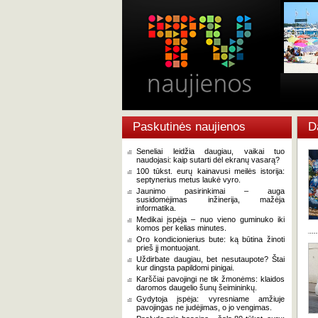
Paskutinės naujienos
D
Seneliai leidžia daugiau, vaikai tuo
naudojasi: kaip sutarti dėl ekranų vasarą?
100 tūkst. eurų kainavusi meilės istorija:
septynerius metus laukė vyro.
Jaunimo pasirinkimai – auga
susidomėjimas inžinerija, mažėja
informatika.
Medikai įspėja – nuo vieno guminuko iki
komos per kelias minutes.
Oro kondicionierius bute: ką būtina žinoti
prieš jį montuojant.
Uždirbate daugiau, bet nesutaupote? Štai
kur dingsta papildomi pinigai.
Karščiai pavojingi ne tik žmonėms: klaidos
daromos daugelio šunų šeimininkų.
Gydytoja įspėja: vyresniame amžiuje
pavojingas ne judėjimas, o jo vengimas.