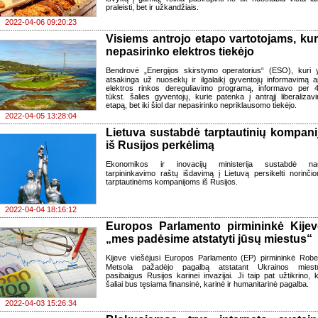
praleisti, bet ir užkandžiais.
2022-04-06 09:20:23
Visiems antrojo etapo vartotojams, kur
nepasirinko elektros tiekėjo
Bendrovė „Energijos skirstymo operatorius“ (ESO), kuri 
atsakinga už nuoseklų ir ilgalaikį gyventojų informavimą a
elektros rinkos dereguliavimo programą, informavo per 
tūkst. šalies gyventojų, kurie patenka į antrąjį liberalizav
etapą, bet iki šiol dar nepasirinko nepriklausomo tiekėjo.
2022-04-05 13:28:04
Lietuva sustabdė tarptautinių kompani
iš Rusijos perkėlimą
Ekonomikos ir inovacijų ministerija sustabdė na
tarpininkavimo raštų išdavimą į Lietuvą persikelti norinči
tarptautinėms kompanijoms iš Rusijos.
2022-04-04 18:16:12
Europos Parlamento pirmininkė Kijev
„mes padėsime atstatyti jūsų miestus“
Kijeve viešėjusi Europos Parlamento (EP) pirmininkė Robe
Metsola pažadėjo pagalbą atstatant Ukrainos miest
pasibaigus Rusijos karinei invazijai. Ji taip pat užtikrino, 
šaliai bus tęsiama finansinė, karinė ir humanitarinė pagalba.
2022-04-03 15:26:34