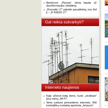
Bendrovei „Plunsta“ skirta bauda už
dezinformacijos skleidimą.
„Rusradio LT“ pakeitė pavadinimą, nuo šiol
ji – „R RADIO LT“.
Gal reikia sutvarkyti?
Interneto naujienos
Kaip užkirsti kelią tiems, kurie „skolinasi“
jūsų namų „Wi-Fi“.
Verta suklusti perkantiems internetu: 900
kenkėjiškų svetainių apsimeta „Amazon“.