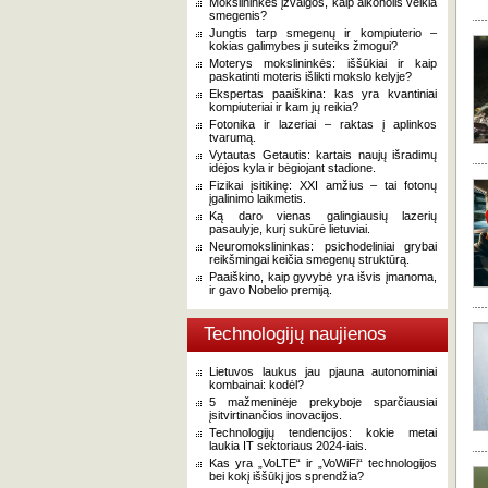
Mokslininkės įžvalgos, kaip alkoholis veikia
smegenis?
Jungtis tarp smegenų ir kompiuterio –
kokias galimybes ji suteiks žmogui?
Moterys mokslininkės: iššūkiai ir kaip
paskatinti moteris išlikti mokslo kelyje?
Ekspertas paaiškina: kas yra kvantiniai
kompiuteriai ir kam jų reikia?
Fotonika ir lazeriai – raktas į aplinkos
tvarumą.
Vytautas Getautis: kartais naujų išradimų
idėjos kyla ir bėgiojant stadione.
Fizikai įsitikinę: XXI amžius – tai fotonų
įgalinimo laikmetis.
Ką daro vienas galingiausių lazerių
pasaulyje, kurį sukūrė lietuviai.
Neuromokslininkas: psichodeliniai grybai
reikšmingai keičia smegenų struktūrą.
Paaiškino, kaip gyvybė yra išvis įmanoma,
ir gavo Nobelio premiją.
Technologijų naujienos
Lietuvos laukus jau pjauna autonominiai
kombainai: kodėl?
5 mažmeninėje prekyboje sparčiausiai
įsitvirtinančios inovacijos.
Technologijų tendencijos: kokie metai
laukia IT sektoriaus 2024-iais.
Kas yra „VoLTE“ ir „VoWiFi“ technologijos
bei kokį iššūkį jos sprendžia?