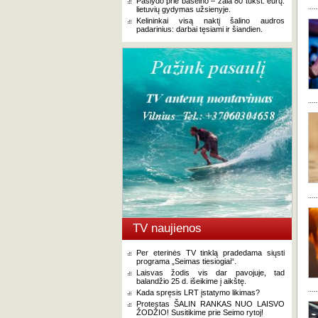
Paslydo prie baseino – žala 80 tūkst. eurų:
lietuvių gydymas užsienyje.
Kelininkai visą naktį šalino audros
padarinius: darbai tęsiami ir šiandien.
TV naujienos
Per eterinės TV tinklą pradedama siųsti
programa „Seimas tiesiogiai“.
Laisvas žodis vis dar pavojuje, tad
balandžio 25 d. išeikime į aikštę.
Kada spręsis LRT įstatymo likimas?
Protestas ŠALIN RANKAS NUO LAISVO
ŽODŽIO! Susitikime prie Seimo rytoj!