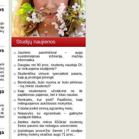
os
ojo
ija
ukų
Studijų naujienos
os
Jaunimo pasirinkimai – auga
susidomėjimas inžinerija, mažėja
informatika.
ami
Daugiau nei 80 proc. studentų naudoja DI:
ūvį
ar rizikuojama studijomis?
nes
Studentiška virtuvė: specialistė pataria,
tai
kaip ją protingai įsirengti.
nės
Bendrabutis, buto nuoma ar buto pirkimas
– ką rinktis studentui?
ga
Kaip studentams užsitikrinti ne tik
papildomas pajamas, bet ir kitas naudas.
Renkatės, kur stoti? Paaiškino, kaip
reitinguojamos aukštosios mokyklos.
vis
5 būdai įveikti stresą egzaminų metu.
 iš
tik
Nepavyko su egzaminais – galimybė
bei
studijuoti išlieka.
Ateities darbo rinkos iššūkiai: studentų
žinios pasens dar nebaigus universiteto.
Įspūdingas proveržis: šiemet į IT studijas
ga
priimtų moterų skaičius augo 71 proc..