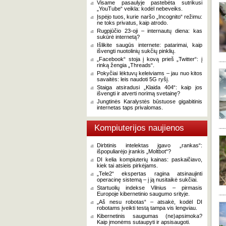
Visame pasaulyje pastebėta sutrikusi
„YouTube“ veikla: kodėl nebeveiks.
Įspėjo tuos, kurie naršo „Incognito“ režimu:
ne toks privatus, kaip atrodo.
Rugpjūčio 23-oji – internautų diena: kas
sukūrė internetą?
Išlikite saugūs internete: patarimai, kaip
išvengti nuotolinių sukčių pinklių.
„Facebook“ stoja į kovą prieš „Twitter“: į
rinką žengia „Threads“.
Pokyčiai lėktuvų keleiviams – jau nuo kitos
savaitės: leis naudoti 5G ryšį.
Staiga atsiradusi „Klaida 404“: kaip jos
išvengti ir atverti norimą svetainę?
Jungtinės Karalystės būstuose gigabitinis
internetas taps privalomas.
Kompiuterijos naujienos
Dirbtinis intelektas įgavo „rankas“:
išpopuliarėjo įrankis „Moltbot“?
DI kelia kompiuterių kainas: paskaičiavo,
kiek tai atsieis pirkėjams.
„Tele2“ ekspertas ragina atsinaujinti
operacinę sistemą – į ją nusitaikė sukčiai.
Startuolių indekse Vilnius – pirmasis
Europoje kibernetinio saugumo srityje.
„Aš nesu robotas“ – atsakė, kodėl DI
robotams įveikti testą tampa vis lengviau.
Kibernetinis saugumas (ne)apsimoka?
Kaip įmonėms sutaupyti ir apsisaugoti.