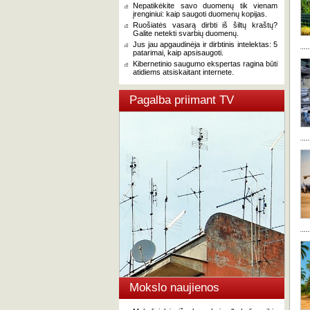
Nepatikėkite savo duomenų tik vienam
įrenginiui: kaip saugoti duomenų kopijas.
Ruošiatės vasarą dirbti iš šiltų kraštų?
Galite netekti svarbių duomenų.
Jus jau apgaudinėja ir dirbtinis intelektas: 5
patarimai, kaip apsisaugoti.
Kibernetinio saugumo ekspertas ragina būti
atidiems atsiskaitant internete.
Pagalba priimant TV
Mokslo naujienos