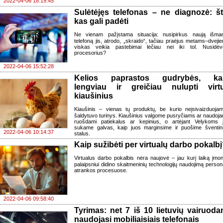
2022-04-06 18:19:45
Sulėtėjęs telefonas – ne diagnozė: št
kas gali padėti
Ne vienam pažįstama situacija: nusipirkus naują išman
telefoną jis, atrodo, „skraido“, tačiau praėjus metams–dveji
viskas veikia pastebimai lėčiau nei iki tol. Nusidėv
procesorius?
2022-04-06 15:52:28
Kelios paprastos gudrybės, ka
lengviau ir greičiau nulupti virt
kiaušinius
Kiaušinis – vienas tų produktų, be kurio neįsivaizduoja
šaldytuvo turinys. Kiaušinius valgome pusryčiams ar naudoj
ruošdami patiekalus ar kepinius, o artėjant Velykoms 
sukame galvas, kaip juos marginsime ir puošime šventin
2022-04-06 10:14:37
stalus.
Kaip sužibėti per virtualų darbo pokalb
Virtualus darbo pokalbis nėra naujovė – jau kurį laiką įmo
palaipsniui didino skaitmeninių technologijų naudojimą person
atrankos procesuose.
2022-04-06 09:58:40
Tyrimas: net 7 iš 10 lietuvių vairuoda
naudojasi mobiliaisiais telefonais