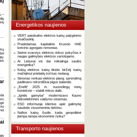
ių
u –
ijų
sių
Energetikos naujienos
VERT patobulino elektros kainų palyginimo
skaičiuoklę.
Pradedamas kapitalinis Kruonio HAE
ketvirto agregato remontas.
škų
Seime svarstys elektros rinkos pokyčius ir
bei
naujas galimybes elektros vartotojams.
jų:
ios
Ar Lietuvai vis dar reikalinga saulės
energetika?
Kokių elektros kainų tikėtis birželį: kainų
mažėjimui prielaidų kol kas nedaug.
Simonas renkasi elektros planą: sprendimą
ar
padiktavo rekordiškai pigus balandis.
„Enefit“ 2025 m.: nuostolingų metų
kontekste – stabili rinkos dalis.
eda
„Ignitis gamyba“ modernizavo Kauno
ors
hidroelektrinės valdymo sistemas.
ogė
ESO informuoja klientus apie galimybę
imo
naudotis visuomeniniu tiekimu.
net
Naftos kainų šuolis: kada geopolitinė
įtampa tampa ekonomine rizika?
ai
Transporto naujienos
ais