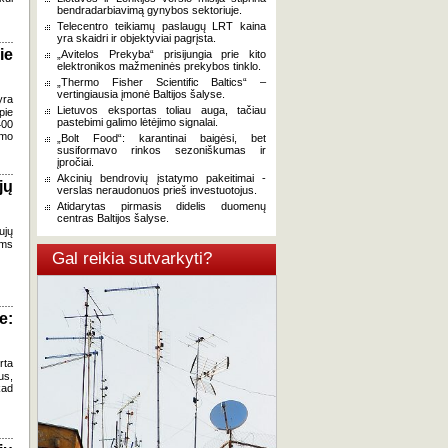
bendradarbiavimą gynybos sektoriuje.
Telecentro teikiamų paslaugų LRT kaina
yra skaidri ir objektyviai pagrįsta.
ie
„Avitelos Prekyba“ prisijungia prie kito
elektronikos mažmeninės prekybos tinklo.
„Thermo Fisher Scientific Baltics“ –
vertingiausia įmonė Baltijos šalyse.
yra
Lietuvos eksportas toliau auga, tačiau
pie
pastebimi galimo lėtėjimo signalai.
400
imo
„Bolt Food“: karantinai baigėsi, bet
susiformavo rinkos sezoniškumas ir
įpročiai.
Akcinių bendrovių įstatymo pakeitimai -
jų
verslas neraudonuos prieš investuotojus.
Atidarytas pirmasis didelis duomenų
centras Baltijos šalyse.
ujų
oms
Gal reikia sutvarkyti?
e:
rta
us,
kad