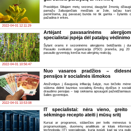
Prasidėjus šiltajam metų sezonui, daugybė žmonių džiaugi
pamažu žaliuojančiais medžiais ar žole, tačiau kart
pamirštama, jog pavasarį bunda ne tik gamta – šylantis o
pažadina ir erkes.
2022-04-01 12:11:29
Artėjant pavasarinėms alergijom
specialistai įspėja dėl patalpų vėdinimo
Šylant orams ir sezoninėms alergijoms beldžiantis į dur
Pasaulio sveikatos organizacija (PSO) praneša, jog 2
pasaulio gyventojų kenčia nuo alerginių reakcijų.
2022-04-01 10:56:47
Nuo vasaros pradžios – didesn
pensijos ir socialinės išmokos
Atsižvelgus į išaugusią infliaciją šalyje, nuo birželio mėne
siūloma didinti bazinius socialinių išmokų dydžius ir sociali
draudimo pensijas – taip siekiama apsaugoti pažeidžiamiaus
šalies gyventojus.
2022-04-01 10:53:08
IT specialistai: nėra vieno, greito 
sėkmingo recepto ateiti į mūsų sritį
Kursai ar programos, siūlančios per kelis mėnesius ta
programuotojais, duomenų analitikais ar kitais informaci
technologijų (IT) specialistais, kuria įspūdį, kad tai yra puik