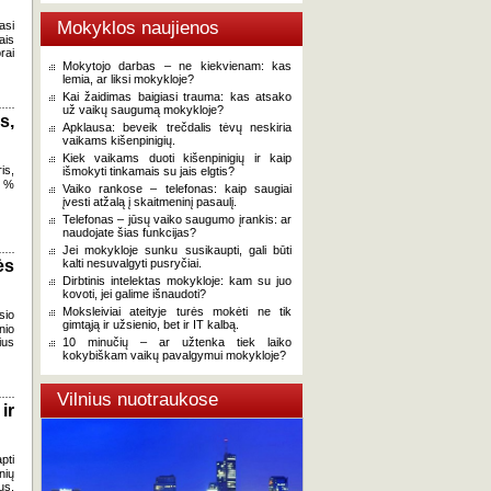
Mokyklos naujienos
asi
ais
rai
Mokytojo darbas – ne kiekvienam: kas
lemia, ar liksi mokykloje?
Kai žaidimas baigiasi trauma: kas atsako
už vaikų saugumą mokykloje?
s,
Apklausa: beveik trečdalis tėvų neskiria
vaikams kišenpinigių.
Kiek vaikams duoti kišenpinigių ir kaip
is,
išmokyti tinkamais su jais elgtis?
0 %
Vaiko rankose – telefonas: kaip saugiai
įvesti atžalą į skaitmeninį pasaulį.
Telefonas – jūsų vaiko saugumo įrankis: ar
naudojate šias funkcijas?
Jei mokykloje sunku susikaupti, gali būti
ės
kalti nesuvalgyti pusryčiai.
Dirbtinis intelektas mokykloje: kam su juo
kovoti, jei galime išnaudoti?
Moksleiviai ateityje turės mokėti ne tik
sio
gimtąją ir užsienio, bet ir IT kalbą.
nio
ius
10 minučių – ar užtenka tiek laiko
kokybiškam vaikų pavalgymui mokykloje?
Vilnius nuotraukose
ir
pti
nių
us,