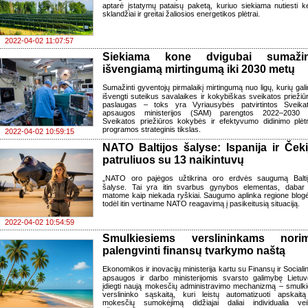
aptarė įstatymų pataisų paketą, kuriuo siekiama nutiesti ke
sklandžiai ir greitai žaliosios energetikos plėtrai.
2022-04-02 11:07:57
Siekiama kone dvigubai sumažin
išvengiamą mirtingumą iki 2030 metų
Sumažinti gyventojų pirmalaikį mirtingumą nuo ligų, kurių gal
išvengti suteikus savalaikes ir kokybiškas sveikatos priežiū
paslaugas – toks yra Vyriausybės patvirtintos Sveika
apsaugos ministerijos (SAM) parengtos 2022–2030
Sveikatos priežiūros kokybės ir efektyvumo didinimo plėt
programos strateginis tikslas.
2022-04-02 10:59:15
NATO Baltijos šalyse: Ispanija ir Čeki
patruliuos su 13 naikintuvų
„NATO oro pajėgos užtikrina oro erdvės saugumą Balti
šalyse. Tai yra itin svarbus gynybos elementas, dabar 
matome kaip niekada ryškiai. Saugumo aplinka regione blogė
todėl itin vertiname NATO reagavimą į pasikeitusią situaciją.
2022-04-02 10:54:59
Smulkiesiems verslininkams nori
palengvinti finansų tvarkymo naštą
Ekonomikos ir inovacijų ministerija kartu su Finansų ir Sociali
apsaugos ir darbo ministerijomis svarsto galimybę Lietuv
įdiegti naują mokesčių administravimo mechanizmą – smulki
verslininko sąskaitą, kuri leistų automatizuoti apskaitą
mokesčių sumokėjimą didžiajai daliai individualia vei