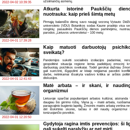
užsiimančių asmenų.
2022-04-02 10:39:35
Atkurta istorinė Paukščių dien
nuotrauka: kaip prieš šimtą metų
Pirmąją balandžio dieną savo naująjį sezoną Vytauto Didži
universiteto (VDU) Botanikos sodas Kaune pradėjo visa ser
renginių: pasaulinės Paukščių dienos paminėjimu, nuotra
parodos „Lietuvos universitetui – 100 metų:
2022-04-01 17:39:28
Kaip matuoti darbuotojų psichik
sveikatą?
Pandemijos sukelti socialinės izoliacijos padariniai, ner
geopolitinė situacija regione lemia padidėjusį emocinį kr
darbuotojų psichikos sveikatai. Todėl gerokai dažniau žmo
gali suerzinti, išgąsdinti ar kitaip neigiamai paveikti konflik
darbe, netinkamai išsakyta vadovo kritika ar aršios politi
diskusijos.
2022-04-01 12:41:43
Matė arbata – ir skani, ir naudin
organizmui
Lietuvoje sparčiai populiarėjant arbatos kultūrai, atsiranda 
daugiau šio gėrimo rūšių. Viena jų – matė arbata, ruošiama
paragvajinio bugienio lapelių. Žmonės matės arbatą vertina ne 
dėl išskirtinio skonio, tačiau ir dėl naudų organizmui 
tonizuojančio poveikio.
2022-04-01 12:20:50
Gydytoja ragina imtis prevencijos: ši li
gali sukelti paralyžių ar net mirtį