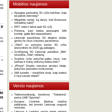
Mobilios naujienos
rto
(69
Išjungtas paskutinis 3G ryšio bokštas: kaip
tai pakeis internetą?
Miegokite ramiai: ką daryti, kad išmanusis
nežadintų naktį?
ir
RRT: mitai ir faktai apie 5G ryšį.
Primena, kam būtina atsinaujinti SIM
kortelę: galite likti nepasiekiami.
mo,
Lietuvoje pasirinktas 5G diegimo būdas
gerina ne visus kokybės parametrus.
kuo
„Tele2“ su senosios kartos 3G ryšiu
atsisveikins iki 2025-ųjų pabaigos.
Greičiausią 5G Lietuvoje pasiūliusi „Bitė“
skundžia „Telia“ reklamą.
Svarbūs ryšio pokyčiai palies visus: kas
 –
keičiasi ir kokių veiksmų būtina imtis?
„iPhone“ žinutės netrukus atrodys kitaip:
pokyčius paskatino konkurentai.
kių
SIM kortelei – trisdešimt dveji: kaip keitėsi
aro
ir ką ji savyje slepia?
Verslo naujienos
io
Telekomunikacijų bendrovę “Teledema”
us
perka UAB “Spyneta”.
Europos Centrinis Bankas mažina
palūkanas, bet įmonės Lietuvoje reaguoti
neskuba.
mos
kui
Lietuvos ir Lenkijos verslo misija stiprina