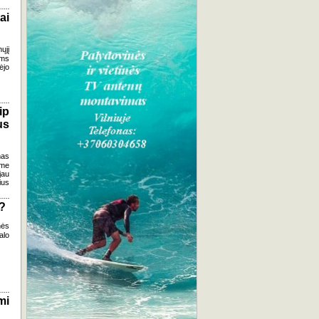
ai
ųjį
ems
ėjo
ip
us
mas
ame
jau
ius
į?
nės
alo
mi