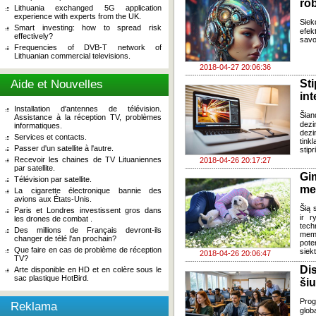
rob
Lithuania exchanged 5G application
experience with experts from the UK.
Siek
Smart investing: how to spread risk
efek
effectively?
savo
Frequencies of DVB-T network of
Lithuanian commercial televisions.
2018-04-27 20:06:36
Aide et Nouvelles
St
int
Installation d'antennes de télévision.
Šia
Assistance à la réception TV, problèmes
dez
informatiques.
dezi
Services et contacts.
tinkl
Passer d'un satellite à l'autre.
stip
Recevoir les chaines de TV Lituaniennes
2018-04-26 20:17:27
par satellite.
Gi
Télévision par satellite.
mer
La cigarette électronique bannie des
avions aux États-Unis.
Šią 
Paris et Londres investissent gros dans
ir r
les drones de combat .
tech
Des millions de Français devront-ils
memo
changer de télé l'an prochain?
pote
Que faire en cas de problème de réception
siekt
2018-04-26 20:06:47
TV?
Di
Arte disponible en HD et en colère sous le
sac plastique HotBird.
ši
Prog
Reklama
glob