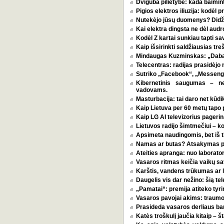
Dviguba pilietybė: kada baimint
Pigios elektros iliuzija: kodėl
Nutekėjo jūsų duomenys? Didžia
Kai elektra dingsta ne dėl audro
Kodėl Z kartai sunkiau tapti s
Kaip išsirinkti saldžiausias tr
Mindaugas Kuzminskas: „Dabar 
Telecentras: radijas prasidėjo n
Sutriko „Facebook“, „Messenge
Kibernetinis saugumas – n
vadovams.
Masturbacija: tai daro net kūdik
Kaip Lietuva per 60 metų tapo p
Kaip LG AI televizorius pagerina
Lietuvos radijo šimtmečiui – k
Apsimeta naudingomis, bet iš t
Namas ar butas? Atsakymas pri
Ateities apranga: nuo laborator
Vasaros ritmas keičia vaikų sa
Karštis, vandens trūkumas ar l
Daugelis vis dar nežino: šią tel
„Pamatai“: premija atiteko tyri
Vasaros pavojai akims: traumos
Prasideda vasaros derliaus ba
Katės troškulį jaučia kitaip – 