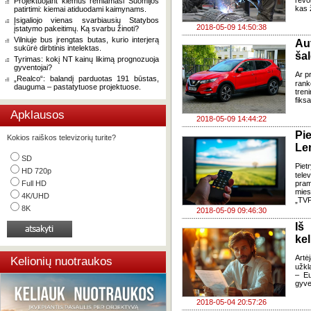
revol
Projektuojant kiemus remiamasi Suomijos
kas 
patirtimi: kiemai atiduodami kaimynams.
Įsigaliojo vienas svarbiausių Statybos
2018-05-09 14:50:38
įstatymo pakeitimų. Ką svarbu žinoti?
Vilniuje bus įrengtas butas, kurio interjerą
Au
sukūrė dirbtinis intelektas.
ša
Tyrimas: kokį NT kainų likimą prognozuoja
gyventojai?
Ar p
„Realco“: balandį parduotas 191 būstas,
rank
dauguma – pastatytuose projektuose.
tren
fiks
Apklausos
2018-05-09 14:44:22
Pi
Kokios raiškos televizorių turite?
Le
SD
Piet
HD 720p
tele
Full HD
pram
mies
4K/UHD
„TVP
8K
2018-05-09 09:46:30
Iš
kel
Artė
Kelionių nuotraukos
užkl
– Eu
gyve
2018-05-04 20:57:26