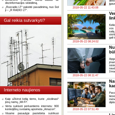
akiv
dezinformacijos skleidimą.
įgaun
„Rusradio LT“ pakeitė pavadinimą, nuo šiol
2018-05-22 11:43:08
ji – „R RADIO LT“.
Ve
lin
Gal reikia sutvarkyti?
Keli
vos 
salą
skir
gali
2018-05-22 08:24:02
Nu
bū
Apga
įman
sist
naud
žmog
2018-05-22 08:11:47
Na
ka
Interneto naujienos
Pava
ties
Kaip užkirsti kelią tiems, kurie „skolinasi“
mėne
jūsų namų „Wi-Fi“.
dipl
Verta suklusti perkantiems internetu: 900
kenkėjiškų svetainių apsimeta „Amazon“.
2018-05-22 07:51:49
Visame pasaulyje pastebėta sutrikusi