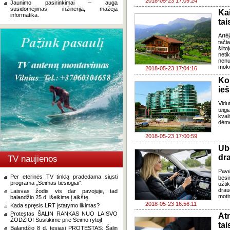
2018-05-23 17:09:24
Jaunimo pasirinkimai – auga
susidomėjimas inžinerija, mažėja
Ka
informatika.
ta
Artė
tači
šilt
neti
nenu
moke
2018-05-23 17:04:16
Ko
ieš
Vidu
tei
kval
dėmes
2018-05-23 17:00:59
Ub
dr
TV naujienos
Pavė
Per eterinės TV tinklą pradedama siųsti
besi
programa „Seimas tiesiogiai“.
užti
dra
Laisvas žodis vis dar pavojuje, tad
moti
balandžio 25 d. išeikime į aikštę.
2018-05-23 16:56:11
Kada spręsis LRT įstatymo likimas?
Protestas ŠALIN RANKAS NUO LAISVO
At
ŽODŽIO! Susitikime prie Seimo rytoj!
tai
Balandžio 8 d. tęsiasi PROTESTAS: Šalin