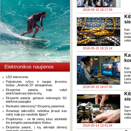
2018-05-15 18:17:59
Ki
si
Kas 
šar
keli
reik
2018-05-15 18:15:14
Ka
ko
Elektronikos naujienos
Kas 
komp
prak
LED televizoriai.
Liet
Palydovinis ryšys ir naujas įkrovimo
biur
būdas: „Android 15“ atnaujinimas.
2018-05-15 18:07:55
Ekspertas pataria, kaip valyti
Ki
plokščiaekranį televizorių.
Ekspertė pataria: geriausi nebrangūs 5G
si
telefonai paaugliui.
Renkatės televizorių? Ekspertų patarimai.
Kas 
šar
Išmaniojo laikrodžio nebūtina įkrauti kas
keli
naktį: kaip juo naudotis ilgiau?
reik
Projektorius – ne tik namų kinui: atskleidė
šio įrenginio panaudojimo būdus.
2018-05-14 13:41:04
Ekspertai patarė, į ką atkreipti dėmesį
renkantis monitorių.