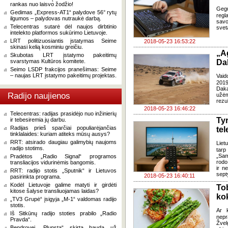
rankas nuo laisvo žodžio!
Gegu
Gedimas „Express-AT1“ palydove 56° rytų
regl
ilgumos – palydovas nutraukė darbą.
savo
Telecentras sutarė dėl naujos dirbtinio
svet
intelekto platformos sukūrimo Lietuvoje.
LRT politizuosiantis įstatymas Seime
2018-05-23 16:53:22
skinasi kelią kosminiu greičiu.
„A
Skubotas LRT įstatymo pakeitimų
svarstymas Kultūros komitete.
Da
Seimo LSDP frakcijos pranešimas: Seime
– naujas LRT įstatymo pakeitimų projektas.
Vaid
2019
Daka
Radijo naujienos
užėm
rezu
2018-05-23 16:46:22
Telecentras: radijas prasidėjo nuo inžinierių
Ty
ir tebesiremia jų darbu.
Radijas prieš sparčiai populiarėjančias
tel
tinklalaides: kuriam atiteks mūsų ausys?
RRT: atsirado daugiau galimybių naujoms
Lietu
radijo stotims.
tarp
„Sam
Pradėtos „Radio Signal“ programos
rodo
transliacijos vidurinėmis bangomis.
ir n
RRT: radijo stotis „Sputnik“ ir Lietuvos
sept
2018-05-23 16:40:11
pasirinkta programa.
Kodėl Lietuvoje galime matyti ir girdėti
To
kitose šalyse transliuojamas laidas?
kok
„TV3 Grupė“ įsigyja „M-1“ valdomas radijo
stotis.
Ar k
Iš Sitkūnų radijo stoties prabilo „Radio
nepr
Pravda“.
Žvel
Bendrovei „Plunsta“ skirta bauda už