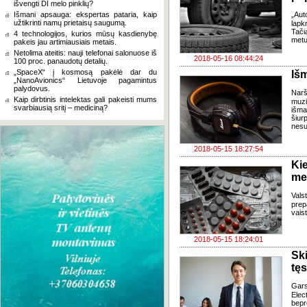
išvengti DI melo pinklių?
Išmani apsauga: ekspertas pataria, kaip
„Aut
užtikrinti namų prietaisų saugumą.
lapk
Tači
4 technologijos, kurios mūsų kasdienybę
metu
pakeis jau artimiausiais metais.
Netolima ateitis: nauji telefonai salonuose iš
2018-05-16 08:44:24
100 proc. panaudotų detalių.
„SpaceX“ į kosmosą pakėlė dar du
Išm
„NanoAvionics“ Lietuvoje pagamintus
palydovus.
Narš
Kaip dirbtinis intelektas gali pakeisti mums
muzi
svarbiausią sritį – mediciną?
išma
šiur
nesu
2018-05-15 18:27:54
Ki
me
Vals
prep
vais
2018-05-15 18:24:01
Sk
tęs
Gar
Ele
bepr