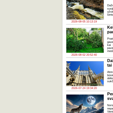
Daž
susi
užsi
šimt
2026-08-05 10:13:19
Ke
pad
Praė
gausų
kai 
pavi
medž
2026-08-02 20:52:40
Da
tai
Atos
būsi
dėlt
sukč
2026-07-24 19:34:20
Pe
sv
Nor
nepa
Vien