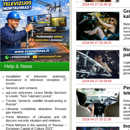
2018-04-27 20:48:32
Gr
ka
Elek
pers
nuva
susi
„Ene
2018-04-27 20:34:22
Nu
pak
Logi
Help & News
meta
prod
gera
Installation of television antennas.
Assistance in television reception, IT
2018-04-27 20:28:59
issues.
Pe
Services and contacts.
tel
aql.com welcomes Levira Media Services
to Leeds: 'Tere Tulemast Levira!'.
Tricolor “protects satellite broadcasting in
Keis
Russia”.
saug
tik,
Lithuania completely abandons Russian
pave
gas imports.
nuot
Prime Ministers of Lithuania and UK
moks
2018-04-27 20:11:36
discuss security situation and relations.
Prime Minister in the opening of “Kaunas –
In
European Capital of Culture 2022”.