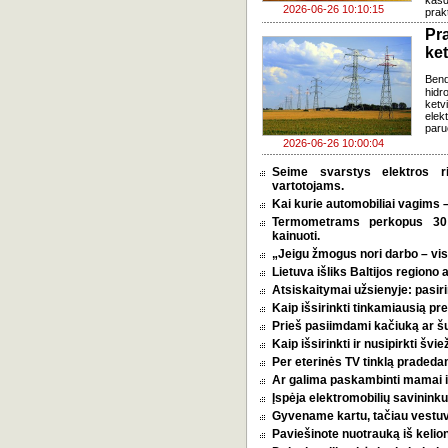
kasd
2026-06-26 10:10:15
prak
Pr
ke
Ben
hidr
ketv
elek
paru
2026-06-26 10:00:04
Seime svarstys elektros r
vartotojams.
Kai kurie automobiliai vagims –
Termometrams perkopus 30 l
kainuoti.
„Jeigu žmogus nori darbo – vi
Lietuva išliks Baltijos regiono 
Atsiskaitymai užsienyje: pasirin
Kaip išsirinkti tinkamiausią p
Prieš pasiimdami kačiuką ar šuni
Kaip išsirinkti ir nusipirkti šv
Per eterinės TV tinklą pradeda
Ar galima paskambinti mamai i
Įspėja elektromobilių savininkus
Gyvename kartu, tačiau vestu
Paviešinote nuotrauką iš kelio