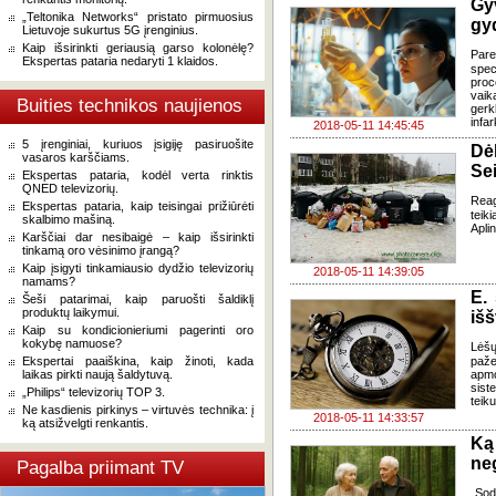
Gy
„Teltonika Networks“ pristato pirmuosius
gyd
Lietuvoje sukurtus 5G įrenginius.
Kaip išsirinkti geriausią garso kolonėlę?
Pare
Ekspertas pataria nedaryti 1 klaidos.
spe
proc
vaik
Buities technikos naujienos
gerk
infar
2018-05-11 14:45:45
5 įrenginiai, kuriuos įsigiję pasiruošite
Dė
vasaros karščiams.
Se
Ekspertas pataria, kodėl verta rinktis
QNED televizorių.
Reag
Ekspertas pataria, kaip teisingai prižiūrėti
teik
skalbimo mašiną.
Apli
Karščiai dar nesibaigė – kaip išsirinkti
tinkamą oro vėsinimo įrangą?
Kaip įsigyti tinkamiausio dydžio televizorių
2018-05-11 14:39:05
namams?
E. 
Šeši patarimai, kaip paruošti šaldiklį
produktų laikymui.
išš
Kaip su kondicionieriumi pagerinti oro
kokybę namuose?
Lėšų
Ekspertai paaiškina, kaip žinoti, kada
paže
laikas pirkti naują šaldytuvą.
apmo
sist
„Philips“ televizorių TOP 3.
teik
Ne kasdienis pirkinys – virtuvės technika: į
2018-05-11 14:33:57
ką atsižvelgti renkantis.
Ką
ne
Pagalba priimant TV
„Sod