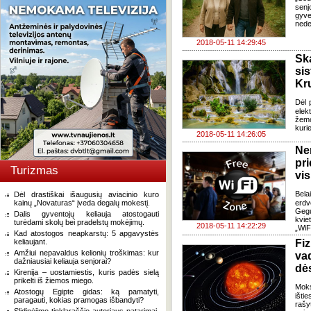
senj
gyv
nede
2018-05-11 14:29:45
Sk
si
Kr
Dėl 
elek
žemo
kuri
2018-05-11 14:26:05
Ne
pr
Turizmas
vi
Bela
Dėl drastiškai išaugusių aviacinio kuro
kainų „Novaturas“ įveda degalų mokestį.
erdv
Gegu
Dalis gyventojų keliauja atostogauti
kvi
turėdami skolų bei pradelstų mokėjimų.
2018-05-11 14:22:29
„WiF
Kad atostogos neapkarstų: 5 apgavystės
keliaujant.
Fi
Amžiui nepavaldus kelionių troškimas: kur
va
dažniausiai keliauja senjorai?
dė
Kirenija – uostamiestis, kuris padės sielą
prikelti iš žiemos miego.
Moks
Atostogų Egipte gidas: ką pamatyti,
išti
paragauti, kokias pramogas išbandyti?
rašy