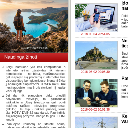
Įd
na
Feis
– ju
dažn
bater
2018-05-04 20:54:05
Ne
tie
Šiuo
Naudinga žinoti
stal
atos
išma
Jeigu namuose yra keli kompiuteriai, o
įspū
interneto ryšys užsakytas tik vienam
2018-05-02 20:08:30
kompiuteriui – ne bėda, maršrutizatorius
gali išspręsti šią problemą ir internetas bus
Pat
visuose jūsų kompiuteriuose. Nepamirškite
jį apsaugoti slaptažodžiu ir WPA raktu. Kai
Proc
nesinaudojate maršrutizatoriumi, jį galite
turi
visai išjungti.
reik
Jei dar tik planuojate pirkti priedėlį
komp
palydovinei televizijai, tai pirmiausiai
įsitikinkite ar Jūsų televizorius gali rodyti
aukštos raiškos televizijos programas
(HDTV). Jei taip - rinkitės priedėlį, kuris
2018-05-02 20:01:38
tiks HDTV DVB-S2 standartui. Pagrindinis
Ke
šių įrenginių požymis, kad jie tai gali - HDMI
jungtis.
var
Planuojate remontą ar statote namą.
Laikas pagalvoti apie televiziją, nes reikia