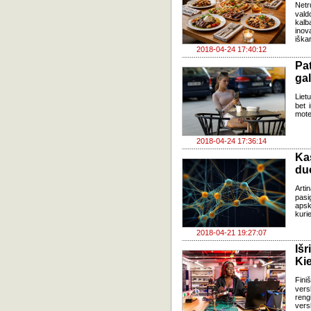
Netr
vald
kalb
inov
iškar
2018-04-24 17:40:12
Pat
gal
Liet
bet 
mote
2018-04-24 17:36:14
Ka
du
Artin
pasi
apsk
kurie
2018-04-21 19:27:07
Iš
Kie
Fini
vers
reng
vers