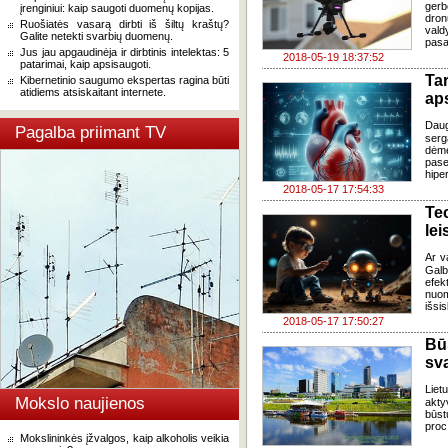
gerb
įrenginiui: kaip saugoti duomenų kopijas.
dro
Ruošiatės vasarą dirbti iš šiltų kraštų?
vald
Galite netekti svarbių duomenų.
pasa
Jus jau apgaudinėja ir dirbtinis intelektas: 5
2018-05-19 18:37:52
patarimai, kaip apsisaugoti.
Ta
Kibernetinio saugumo ekspertas ragina būti
atidiems atsiskaitant internete.
ap
Daug
Pagalba priimant TV
serg
dėm
pas
hipe
2018-05-17 17:54:33
Te
lei
Ar v
Galb
efek
nuom
išsis
2018-05-17 17:50:27
Būs
sva
Liet
Mokslo naujienos
akty
būst
proc
Mokslininkės įžvalgos, kaip alkoholis veikia