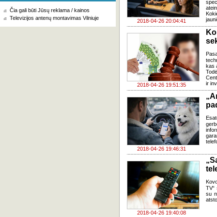
spec
atei
Čia gali būti Jūsų reklama / kainos
Koki
Televizijos antenų montavimas Vilniuje
jaun
2018-04-26 20:04:41
Ko
sek
Pasa
tech
kas a
Todė
Cent
ir in
2018-04-26 19:51:35
„A
pa
Esa
ger
info
gara
tele
2018-04-26 19:46:31
„S
tel
Kovo
TV“ s
su n
atsto
2018-04-26 19:40:08