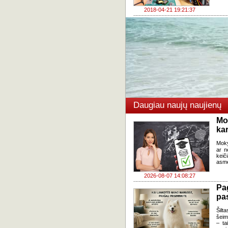
2018-04-21 19:21:37
Daugiau naujų naujienų
Mo
kar
Moky
ar n
keič
asme
2026-08-07 14:08:27
Pa
pas
Šilta
šeim
– ta