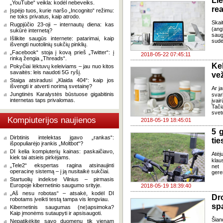
Li
„YouTube“ veikla: kodėl nebeveiks.
re
Įspėjo tuos, kurie naršo „Incognito“ režimu:
ne toks privatus, kaip atrodo.
Skai
Rugpjūčio 23-oji – internautų diena: kas
(ang
sukūrė internetą?
saug
Išlikite saugūs internete: patarimai, kaip
sudė
išvengti nuotolinių sukčių pinklių.
„Facebook“ stoja į kovą prieš „Twitter“: į
2018-05-22 07:45:11
rinką žengia „Threads“.
Kel
Pokyčiai lėktuvų keleiviams – jau nuo kitos
savaitės: leis naudoti 5G ryšį.
vež
Staiga atsiradusi „Klaida 404“: kaip jos
išvengti ir atverti norimą svetainę?
Ar j
Jungtinės Karalystės būstuose gigabitinis
svar
internetas taps privalomas.
įvai
Tači
svet
Kompiuterijos naujienos
2018-05-19 18:45:01
5 g
Dirbtinis intelektas įgavo „rankas“:
tie
išpopuliarėjo įrankis „Moltbot“?
DI kelia kompiuterių kainas: paskaičiavo,
Atėj
kiek tai atsieis pirkėjams.
klau
„Tele2“ ekspertas ragina atsinaujinti
net 
operacinę sistemą – į ją nusitaikė sukčiai.
gere
Startuolių indekse Vilnius – pirmasis
Europoje kibernetinio saugumo srityje.
2018-05-19 18:39:40
„Aš nesu robotas“ – atsakė, kodėl DI
Dr
robotams įveikti testą tampa vis lengviau.
sp
Kibernetinis saugumas (ne)apsimoka?
Kaip įmonėms sutaupyti ir apsisaugoti.
Šian
Nepatikėkite savo duomenų tik vienam