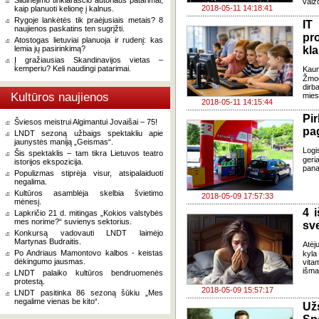
Slidinėjimo tinklaraščio autoriaus patarimai,
vaizd
2018-05-11 14:18:41
kaip planuoti kelionę į kalnus.
Rygoje lankėtės tik praėjusiais metais? 8
I
naujienos paskatins ten sugrįžti.
pr
Atostogas lietuviai planuoja ir rudenį: kas
lemia jų pasirinkimą?
kla
Į gražiausias Skandinavijos vietas –
kemperiu? Keli naudingi patarimai.
Kaun
Žmog
dirb
Kultūros naujienos
mies
2018-05-11 14:15:44
Pi
Šviesos meistrui Algimantui Jovaišai – 75!
pa
LNDT sezoną užbaigs spektakliu apie
jaunystės maniją „Geismas“.
Logi
Šis spektaklis – tam tikra Lietuvos teatro
geri
istorijos ekspozicija.
pana
Populizmas stiprėja visur, atsipalaiduoti
negalima.
Kultūros asamblėja skelbia švietimo
2018-05-09 17:57:33
mėnesį.
4 
Lapkričio 21 d. mitingas „Kokios valstybės
mes norime?“ suvienys sektorius.
sv
Konkursą vadovauti LNDT laimėjo
Martynas Budraitis.
Atėj
Po Andriaus Mamontovo kalbos - keistas
kyla
dėkingumo jausmas.
vita
išma
LNDT palaiko kultūros bendruomenės
protestą.
2018-05-09 15:57:17
LNDT pasitinka 86 sezoną šūkiu „Mes
negalime vienas be kito“.
Už