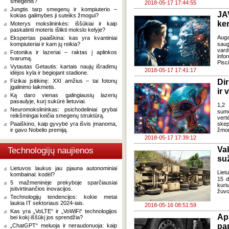
smegenis?
2018-05-17 17:44:55
Jungtis tarp smegenų ir kompiuterio –
JA
kokias galimybes ji suteiks žmogui?
ke
Moterys mokslininkės: iššūkiai ir kaip
paskatinti moteris išlikti mokslo kelyje?
Auga
Ekspertas paaiškina: kas yra kvantiniai
kompiuteriai ir kam jų reikia?
saug
vard
Fotonika ir lazeriai – raktas į aplinkos
info
tvarumą.
Pisci
Vytautas Getautis: kartais naujų išradimų
2018-05-17 17:41:17
idėjos kyla ir bėgiojant stadione.
Fizikai įsitikinę: XXI amžius – tai fotonų
Dir
įgalinimo laikmetis.
ir 
Ką daro vienas galingiausių lazerių
pasaulyje, kurį sukūrė lietuviai.
1,2 
Neuromokslininkas: psichodeliniai grybai
sumo
reikšmingai keičia smegenų struktūrą.
vert
Paaiškino, kaip gyvybė yra išvis įmanoma,
skep
ir gavo Nobelio premiją.
žmo
2018-05-17 17:39:12
Va
Technologijų naujienos
su
Lietuvos laukus jau pjauna autonominiai
Liet
kombainai: kodėl?
15 d
5 mažmeninėje prekyboje sparčiausiai
kuri
įsitvirtinančios inovacijos.
žuvo
Technologijų tendencijos: kokie metai
laukia IT sektoriaus 2024-iais.
2018-05-16 08:51:59
Kas yra „VoLTE“ ir „VoWiFi“ technologijos
Ap
bei kokį iššūkį jos sprendžia?
pap
„ChatGPT“ meluoja ir neraudonuoja: kaip