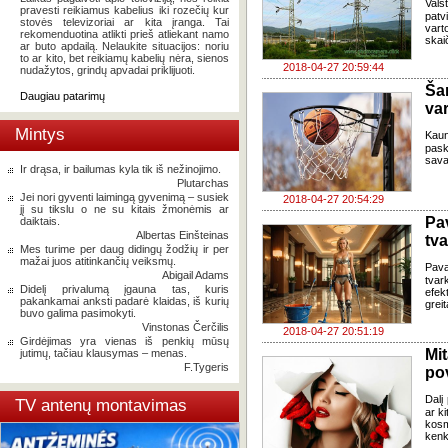
Vals
pravesti reikiamus kabelius iki rozečių kur
patv
stovės televizoriai ar kita įranga. Tai
vart
rekomenduotina atlikti prieš atliekant namo
skai
ar buto apdailą. Nelaukite situacijos: noriu
to ar kito, bet reikiamų kabelių nėra, sienos
2018-04-27 20:59:44
nudažytos, grindų apvadai priklijuoti.
Ša
Daugiau patarimų
va
Mintys
Kaun
pask
sava
Ir drąsa, ir bailumas kyla tik iš nežinojimo.
Plutarchas
Jei nori gyventi laimingą gyvenimą – susiek
2018-04-27 20:54:29
jį su tikslu o ne su kitais žmonėmis ar
Pa
daiktais.
Albertas Einšteinas
tv
Mes turime per daug didingų žodžių ir per
mažai juos atitinkančių veiksmų.
Pav
Abigail Adams
tva
Didelį privalumą įgauna tas, kuris
efek
pakankamai anksti padarė klaidas, iš kurių
greit
buvo galima pasimokyti.
Vinstonas Čerčilis
2018-04-27 20:51:19
Girdėjimas yra vienas iš penkių mūsų
Mi
jutimų, tačiau klausymas – menas.
F.Tygeris
pov
Dalį
TV antenų montavimas
ar k
kos
kenk