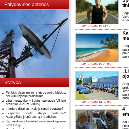
Sp
Palydovinės antenos
ti
Bėgi
Viena
išba
2018-05-09 15:41:17
Ka
ma
Resp
susi
pavo
pasi
2018-05-09 15:25:00
„Li
oj
Statyba
Artė
prek
šve
Penkios dažniausios statybų ginčų klaidos,
pasi
dėl kurių bylose pralaimima.
eurų
Lėtai nepavyko – šokusi paklausa Vilniuje
2018-05-09 14:59:06
pralenkė 2021 m. vidurkį.
4 
Interjero dizainas: Kaip įsirengti svetainę?
Ekspertai: norite statyti moderniai?
emi
Atsigręžkite į natūralumą ir tradicijas.
Ką daryti norint išlaikyti savo nekilnojamojo
Kai 
turto vertę.
rink