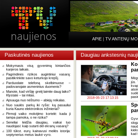
APIE
|
TV ANTENŲ MO
Paskutinės naujienos
Daugiau ankstesnių nauj
Ko
Mokymasis visą gyvenimą kintančios
pan
karjeros laikais.
Pagrindinės rizikos augintiniui vasarą:
pasitikrinkite savo keturkojo krepšį.
Mėgs
jūs.
Parduodate telefoną skelbimuose –
kvap
padovanojate asmeninius duomenis?
atsi
Manote, kad viršiję greitį laimite daug laiko?
sudė
Klystate − tai mitas.
pasir
2018-05-23 17:13:15
Apsauga nuo nėštumo – abiejų reikalas.
Spe
Nuo saulės parkų iki ryšio: ką pasauliui
kuria Kauno elektronikos inžinieriai?
pa
Pirmoji vaiko mokėjimo kortelė: kada ji
tampa pamoka, o ne rizika?
Gyve
Seneliai leidžia daugiau, vaikai tuo
slog
naudojasi: kaip sutarti dėl ekranų vasarą?
naud
kiek
100 tūkst. eurų kainavusi meilės istorija:
kad 
septynerius metus laukė vyro.