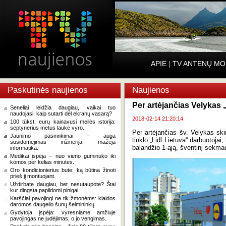
APIE
|
TV ANTENŲ MO
Paskutinės naujienos
Naujienos
Per artėjančias Velykas 
Seneliai leidžia daugiau, vaikai tuo
naudojasi: kaip sutarti dėl ekranų vasarą?
2018-02-14 21:20:14
100 tūkst. eurų kainavusi meilės istorija:
septynerius metus laukė vyro.
Per artėjančias šv. Velykas ski
Jaunimo pasirinkimai – auga
tinklo „Lidl Lietuva“ darbuotojai
susidomėjimas inžinerija, mažėja
balandžio 1-ąją, šventinį sekmad
informatika.
Medikai įspėja – nuo vieno guminuko iki
komos per kelias minutes.
Oro kondicionierius bute: ką būtina žinoti
prieš jį montuojant.
Uždirbate daugiau, bet nesutaupote? Štai
kur dingsta papildomi pinigai.
Karščiai pavojingi ne tik žmonėms: klaidos
daromos daugelio šunų šeimininkų.
Gydytoja įspėja: vyresniame amžiuje
pavojingas ne judėjimas, o jo vengimas.