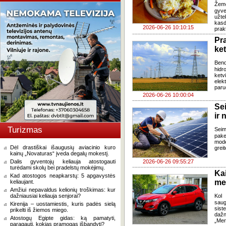
Žem
gyve
užte
kasd
2026-06-26 10:10:15
prak
Pr
ke
Ben
hidr
ketv
elek
paru
2026-06-26 10:00:04
Se
ir 
Turizmas
Sei
pake
mode
Dėl drastiškai išaugusių aviacinio kuro
grei
kainų „Novaturas“ įveda degalų mokestį.
Dalis gyventojų keliauja atostogauti
2026-06-26 09:55:27
turėdami skolų bei pradelstų mokėjimų.
Ka
Kad atostogos neapkarstų: 5 apgavystės
med
keliaujant.
Amžiui nepavaldus kelionių troškimas: kur
dažniausiai keliauja senjorai?
Kol 
saug
Kirenija – uostamiestis, kuris padės sielą
sis
prikelti iš žiemos miego.
dažn
Atostogų Egipte gidas: ką pamatyti,
„Mer
paragauti, kokias pramogas išbandyti?