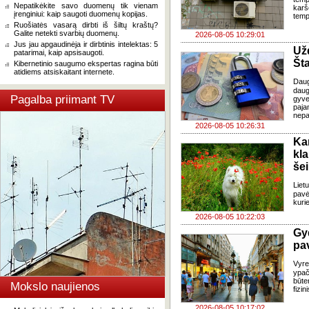
Nepatikėkite savo duomenų tik vienam
karš
įrenginiui: kaip saugoti duomenų kopijas.
temp
Ruošiatės vasarą dirbti iš šiltų kraštų?
Galite netekti svarbių duomenų.
2026-08-05 10:29:01
Jus jau apgaudinėja ir dirbtinis intelektas: 5
Už
patarimai, kaip apsisaugoti.
Šta
Kibernetinio saugumo ekspertas ragina būti
atidiems atsiskaitant internete.
Dau
daug
Pagalba priimant TV
gyve
paja
nepa
2026-08-05 10:26:31
Ka
kl
še
Liet
pavė
kuri
2026-08-05 10:22:03
Gy
pa
Vyre
ypač
būte
Mokslo naujienos
fizi
2026-08-05 10:17:02