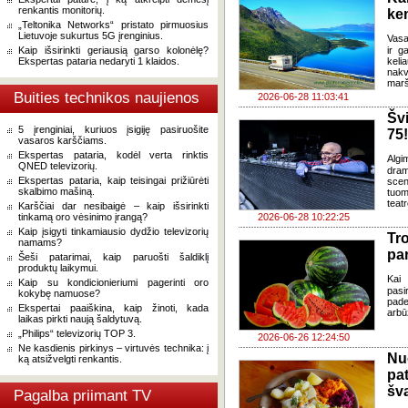
renkantis monitorių.
ke
„Teltonika Networks“ pristato pirmuosius
Lietuvoje sukurtus 5G įrenginius.
Vasa
Kaip išsirinkti geriausią garso kolonėlę?
ir g
Ekspertas pataria nedaryti 1 klaidos.
keli
nakv
marš
Buities technikos naujienos
2026-06-28 11:03:41
Šv
5 įrenginiai, kuriuos įsigiję pasiruošite
75!
vasaros karščiams.
Ekspertas pataria, kodėl verta rinktis
Algi
QNED televizorių.
dram
Ekspertas pataria, kaip teisingai prižiūrėti
sce
skalbimo mašiną.
tuom
teat
Karščiai dar nesibaigė – kaip išsirinkti
tinkamą oro vėsinimo įrangą?
2026-06-28 10:22:25
Kaip įsigyti tinkamiausio dydžio televizorių
Tr
namams?
pa
Šeši patarimai, kaip paruošti šaldiklį
produktų laikymui.
Kai 
Kaip su kondicionieriumi pagerinti oro
pasi
kokybę namuose?
pade
Ekspertai paaiškina, kaip žinoti, kada
arbū
laikas pirkti naują šaldytuvą.
„Philips“ televizorių TOP 3.
2026-06-26 12:24:50
Ne kasdienis pirkinys – virtuvės technika: į
Nu
ką atsižvelgti renkantis.
pa
šv
Pagalba priimant TV