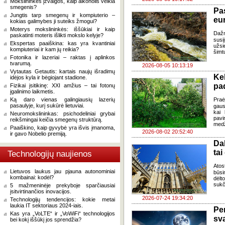
Mokslininkės įžvalgos, kaip alkoholis veikia
smegenis?
Pa
Jungtis tarp smegenų ir kompiuterio –
eu
kokias galimybes ji suteiks žmogui?
Moterys mokslininkės: iššūkiai ir kaip
Daž
paskatinti moteris išlikti mokslo kelyje?
susi
Ekspertas paaiškina: kas yra kvantiniai
užsi
kompiuteriai ir kam jų reikia?
šimt
Fotonika ir lazeriai – raktas į aplinkos
tvarumą.
2026-08-05 10:13:19
Vytautas Getautis: kartais naujų išradimų
Ke
idėjos kyla ir bėgiojant stadione.
pad
Fizikai įsitikinę: XXI amžius – tai fotonų
įgalinimo laikmetis.
Ką daro vienas galingiausių lazerių
Praė
pasaulyje, kurį sukūrė lietuviai.
gausų
kai 
Neuromokslininkas: psichodeliniai grybai
pavi
reikšmingai keičia smegenų struktūrą.
medž
Paaiškino, kaip gyvybė yra išvis įmanoma,
2026-08-02 20:52:40
ir gavo Nobelio premiją.
Da
tai
Technologijų naujienos
Atos
Lietuvos laukus jau pjauna autonominiai
būsi
kombainai: kodėl?
dėlt
sukč
5 mažmeninėje prekyboje sparčiausiai
įsitvirtinančios inovacijos.
2026-07-24 19:34:20
Technologijų tendencijos: kokie metai
laukia IT sektoriaus 2024-iais.
Pe
Kas yra „VoLTE“ ir „VoWiFi“ technologijos
sv
bei kokį iššūkį jos sprendžia?