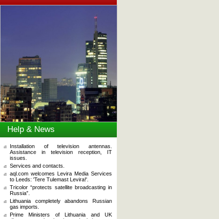
Help & News
Installation of television antennas.
Assistance in television reception, IT
issues.
Services and contacts.
aql.com welcomes Levira Media Services
to Leeds: 'Tere Tulemast Levira!'.
Tricolor “protects satellite broadcasting in
Russia”.
Lithuania completely abandons Russian
gas imports.
Prime Ministers of Lithuania and UK