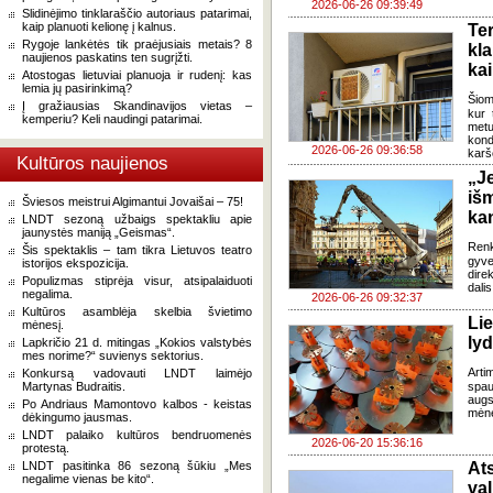
2026-06-26 09:39:49
Slidinėjimo tinklaraščio autoriaus patarimai,
kaip planuoti kelionę į kalnus.
Te
Rygoje lankėtės tik praėjusiais metais? 8
kl
naujienos paskatins ten sugrįžti.
kai
Atostogas lietuviai planuoja ir rudenį: kas
lemia jų pasirinkimą?
Šiom
Į gražiausias Skandinavijos vietas –
kur 
kemperiu? Keli naudingi patarimai.
metu
kond
2026-06-26 09:36:58
karš
Kultūros naujienos
„J
iš
Šviesos meistrui Algimantui Jovaišai – 75!
ka
LNDT sezoną užbaigs spektakliu apie
jaunystės maniją „Geismas“.
Renk
Šis spektaklis – tam tikra Lietuvos teatro
gyv
istorijos ekspozicija.
dire
Populizmas stiprėja visur, atsipalaiduoti
dali
negalima.
2026-06-26 09:32:37
Kultūros asamblėja skelbia švietimo
Li
mėnesį.
lyd
Lapkričio 21 d. mitingas „Kokios valstybės
mes norime?“ suvienys sektorius.
Arti
Konkursą vadovauti LNDT laimėjo
Martynas Budraitis.
spau
augs
Po Andriaus Mamontovo kalbos - keistas
mėne
dėkingumo jausmas.
LNDT palaiko kultūros bendruomenės
2026-06-20 15:36:16
protestą.
LNDT pasitinka 86 sezoną šūkiu „Mes
Ats
negalime vienas be kito“.
val