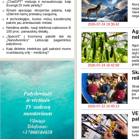
„ChatGPT“ meluoja ir neraudonuoja: kaip
Nor
išvengti DI melo pinklių?
nepa
Išmani apsauga: ekspertas pataria, kaip
Vien
užtikrinti namų prietaisų saugumą.
negal
4 technologijos, kurios mūsų kasdienybę
pakeis jau artimiausiais metais.
2026-07-24 19:30:42
Netolima ateitis: nauji telefonai salonuose iš
Ag
100 proc. panaudotų detalių.
„SpaceX“ į kosmosą pakėlė dar du
ne
„NanoAvionics“ Lietuvoje pagamintus
palydovus.
Agur
Kaip dirbtinis intelektas gali pakeisti mums
sezo
svarbiausią sritį – mediciną?
dažn
tači
pada
pried
2026-07-24 16:42:58
Sk
re
Skai
paga
jos 
įtra
2026-07-22 10:49:13
VE
pa
Vals
sute
funk