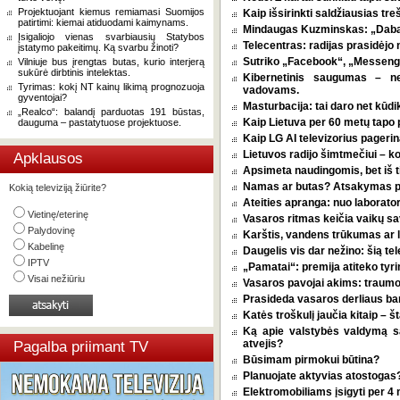
Projektuojant kiemus remiamasi Suomijos
Kaip išsirinkti saldžiausias tr
patirtimi: kiemai atiduodami kaimynams.
Mindaugas Kuzminskas: „Dabar 
Įsigaliojo vienas svarbiausių Statybos
Telecentras: radijas prasidėjo n
įstatymo pakeitimų. Ką svarbu žinoti?
Sutriko „Facebook“, „Messenge
Vilniuje bus įrengtas butas, kurio interjerą
sukūrė dirbtinis intelektas.
Kibernetinis saugumas – n
Tyrimas: kokį NT kainų likimą prognozuoja
vadovams.
gyventojai?
Masturbacija: tai daro net kūdik
„Realco“: balandį parduotas 191 būstas,
Kaip Lietuva per 60 metų tapo p
dauguma – pastatytuose projektuose.
Kaip LG AI televizorius pagerina
Lietuvos radijo šimtmečiui – k
Apklausos
Apsimeta naudingomis, bet iš t
Namas ar butas? Atsakymas pri
Kokią televiziją žiūrite?
Ateities apranga: nuo laborator
Vietinę/eterinę
Vasaros ritmas keičia vaikų sa
Palydovinę
Karštis, vandens trūkumas ar l
Kabelinę
Daugelis vis dar nežino: šią tel
IPTV
„Pamatai“: premija atiteko tyri
Visai nežiūriu
Vasaros pavojai akims: traumos
Prasideda vasaros derliaus ba
Katės troškulį jaučia kitaip – 
Ką apie valstybės valdymą 
atvejis?
Pagalba priimant TV
Būsimam pirmokui būtina?
Planuojate aktyvias atostogas? 
Elektromobiliams įsigyti per 4