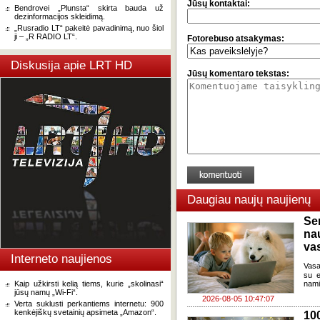
Jūsų kontaktai:
Bendrovei „Plunsta“ skirta bauda už
dezinformacijos skleidimą.
„Rusradio LT“ pakeitė pavadinimą, nuo šiol
ji – „R RADIO LT“.
Fotorebuso atsakymas:
Diskusija apie LRT HD
Jūsų komentaro tekstas:
Daugiau naujų naujienų
Se
na
va
Interneto naujienos
Vasa
su e
Kaip užkirsti kelią tiems, kurie „skolinasi“
nami
jūsų namų „Wi-Fi“.
2026-08-05 10:47:07
Verta suklusti perkantiems internetu: 900
kenkėjiškų svetainių apsimeta „Amazon“.
100