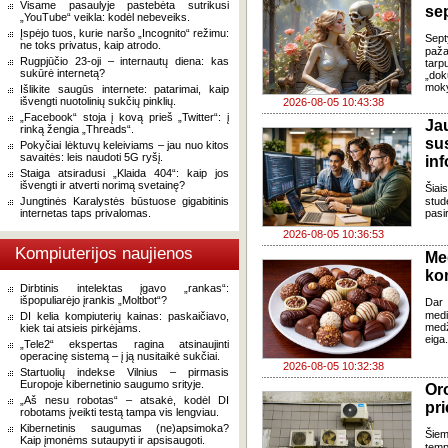
Visame pasaulyje pastebėta sutrikusi
se
„YouTube“ veikla: kodėl nebeveiks.
Įspėjo tuos, kurie naršo „Incognito“ režimu:
Sept
ne toks privatus, kaip atrodo.
paža
Rugpjūčio 23-oji – internautų diena: kas
tarp
sukūrė internetą?
„dok
moky
Išlikite saugūs internete: patarimai, kaip
išvengti nuotolinių sukčių pinklių.
2026-08-05 10:43:38
„Facebook“ stoja į kovą prieš „Twitter“: į
J
rinką žengia „Threads“.
su
Pokyčiai lėktuvų keleiviams – jau nuo kitos
savaitės: leis naudoti 5G ryšį.
in
Staiga atsiradusi „Klaida 404“: kaip jos
išvengti ir atverti norimą svetainę?
Šia
Jungtinės Karalystės būstuose gigabitinis
stud
internetas taps privalomas.
pasi
2026-08-05 10:36:53
Kompiuterijos naujienos
Me
ko
Dirbtinis intelektas įgavo „rankas“:
išpopuliarėjo įrankis „Moltbot“?
Dar 
med
DI kelia kompiuterių kainas: paskaičiavo,
med
kiek tai atsieis pirkėjams.
eiga
„Tele2“ ekspertas ragina atsinaujinti
operacinę sistemą – į ją nusitaikė sukčiai.
2026-08-05 10:32:38
Startuolių indekse Vilnius – pirmasis
Europoje kibernetinio saugumo srityje.
Oro
„Aš nesu robotas“ – atsakė, kodėl DI
pri
robotams įveikti testą tampa vis lengviau.
Kibernetinis saugumas (ne)apsimoka?
Šiem
Kaip įmonėms sutaupyti ir apsisaugoti.
temp