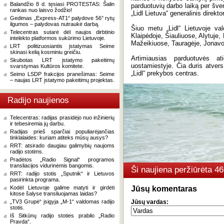
Balandžio 8 d. tęsiasi PROTESTAS: Šalin
parduotuvių darbo laiką per šv
rankas nuo laisvo žodžio!
„Lidl Lietuva“ generalinis direkto
Gedimas „Express-AT1“ palydove 56° rytų
ilgumos – palydovas nutraukė darbą.
Šiuo metu „Lidl“ Lietuvoje val
Telecentras sutarė dėl naujos dirbtinio
Klaipėdoje, Šiauliuose, Alytuje,
intelekto platformos sukūrimo Lietuvoje.
Mažeikiuose, Tauragėje, Jonavo
LRT politizuosiantis įstatymas Seime
skinasi kelią kosminiu greičiu.
Artimiausias parduotuvės a
Skubotas LRT įstatymo pakeitimų
uostamiestyje. Čia duris atvers 
svarstymas Kultūros komitete.
„Lidl“ prekybos centras.
Seimo LSDP frakcijos pranešimas: Seime
– naujas LRT įstatymo pakeitimų projektas.
Radijo naujienos
Telecentras: radijas prasidėjo nuo inžinierių
ir tebesiremia jų darbu.
Radijas prieš sparčiai populiarėjančias
tinklalaides: kuriam atiteks mūsų ausys?
RRT: atsirado daugiau galimybių naujoms
radijo stotims.
Pradėtos „Radio Signal“ programos
transliacijos vidurinėmis bangomis.
Ši naujiena peržiūrėta 4
RRT: radijo stotis „Sputnik“ ir Lietuvos
pasirinkta programa.
Kodėl Lietuvoje galime matyti ir girdėti
Jūsų komentaras
kitose šalyse transliuojamas laidas?
„TV3 Grupė“ įsigyja „M-1“ valdomas radijo
Jūsų vardas:
stotis.
Iš Sitkūnų radijo stoties prabilo „Radio
Pravda“.