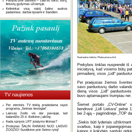
Paslydo prie baseino – žala 80 tūkst. eurų:
lietuvių gydymas užsienyje.
Kelininkai visą naktį šalino audros
padarinius: darbai tęsiami ir šiandien.
Nuotraukos šaltinis: Photocamera.click
Prekybos tinklas nusprendė iš a
iniciatyvą, kad visiems būtų pat
pirmadienį, visos „Lidl“ parduotu
Per praėjusias žiemos šventes
savo parduotuvių darbo valanda
dieną visos „Lidl“ parduotuvės
TV naujienos
buvo aptarnaujami trumpiau nei į
Šiemet portalo „CV-Online“ 
Per eterinės TV tinklą pradedama siųsti
programa „Seimas tiesiogiai“.
bendrovė „Lidl Lietuva“ pelnė 
bei 2-ąją – pagrindinėje „TOP da
Laisvas žodis vis dar pavojuje, tad
balandžio 25 d. išeikime į aikštę.
Kada spręsis LRT įstatymo likimas?
„Siekis būti lyderiais užtikrin
Protestas ŠALIN RANKAS NUO LAISVO
svarbus, kaip ir įsipareigojimas
ŽODŽIO! Susitikime prie Seimo rytoj!
kainos ir kokybės santykį pirk