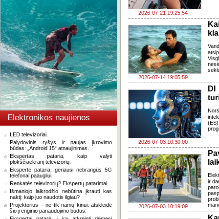
2026-07-21 19:25:54
Ka
kl
Van
atsi
Visg
nes
seklu
2026-07-14 19:05:59
DI
tur
Nors
Elektronikos naujienos
inte
(ES)
prog
LED televizoriai.
2026-07-03 10:30:00
Palydovinis ryšys ir naujas įkrovimo
būdas: „Android 15“ atnaujinimas.
Pa
Ekspertas pataria, kaip valyti
lai
plokščiaekranį televizorių.
Ekspertė pataria: geriausi nebrangūs 5G
Elek
telefonai paaugliui.
ir d
Renkatės televizorių? Ekspertų patarimai.
paro
Išmaniojo laikrodžio nebūtina įkrauti kas
pasp
naktį: kaip juo naudotis ilgiau?
prob
Projektorius – ne tik namų kinui: atskleidė
mane
2026-07-03 10:19:09
šio įrenginio panaudojimo būdus.
Ka
Ekspertai patarė, į ką atkreipti dėmesį