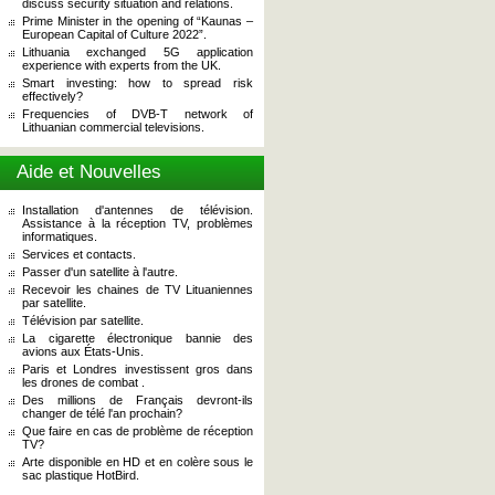
discuss security situation and relations.
Prime Minister in the opening of “Kaunas –
European Capital of Culture 2022”.
Lithuania exchanged 5G application
experience with experts from the UK.
Smart investing: how to spread risk
effectively?
Frequencies of DVB-T network of
Lithuanian commercial televisions.
Aide et Nouvelles
Installation d'antennes de télévision.
Assistance à la réception TV, problèmes
informatiques.
Services et contacts.
Passer d'un satellite à l'autre.
Recevoir les chaines de TV Lituaniennes
par satellite.
Télévision par satellite.
La cigarette électronique bannie des
avions aux États-Unis.
Paris et Londres investissent gros dans
les drones de combat .
Des millions de Français devront-ils
changer de télé l'an prochain?
Que faire en cas de problème de réception
TV?
Arte disponible en HD et en colère sous le
sac plastique HotBird.