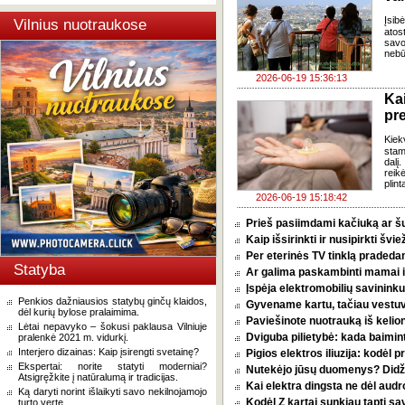
Įsib
Vilnius nuotraukose
atos
savo
nebū
2026-06-19 15:36:13
Ka
pr
Kiek
stam
dalį
reik
plint
2026-06-19 15:18:42
Prieš pasiimdami kačiuką ar šuni
Kaip išsirinkti ir nusipirkti šv
Per eterinės TV tinklą pradeda
Statyba
Ar galima paskambinti mamai i
Įspėja elektromobilių savininkus
Penkios dažniausios statybų ginčų klaidos,
Gyvename kartu, tačiau vestu
dėl kurių bylose pralaimima.
Paviešinote nuotrauką iš kelio
Lėtai nepavyko – šokusi paklausa Vilniuje
Dviguba pilietybė: kada baimint
pralenkė 2021 m. vidurkį.
Interjero dizainas: Kaip įsirengti svetainę?
Pigios elektros iliuzija: kodėl
Ekspertai: norite statyti moderniai?
Nutekėjo jūsų duomenys? Didžia
Atsigręžkite į natūralumą ir tradicijas.
Kai elektra dingsta ne dėl audro
Ką daryti norint išlaikyti savo nekilnojamojo
Kodėl Z kartai sunkiau tapti s
turto vertę.