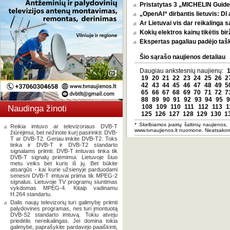
Pristatytas 3 „MICHELIN Guide 
„OpenAI“ dirbantis lietuvis: D
Ar Lietuvai vis dar reikalinga 
Kokių elektros kainų tikėtis bi
Ekspertas pagaliau padėjo tašką
Šio sąrašo naujienos detaliau
Daugiau ankstesnių naujienų:
19
20
21
22
23
24
25
26
2
42
43
44
45
46
47
48
49
5
65
66
67
68
69
70
71
72
7
88
89
90
91
92
93
94
95
9
108
109
110
111
112
113
1
Naudinga žinoti
125
126
127
128
129
130
1
* Skelbiamos įvairių šaltinių naujienos,
Reikia imtuvo ar televizoriaus DVB-T
www.tvnaujienos.lt nuomone. Neatsakom
žiūrėjimui, bet nežinote kurį pasirinkti: DVB-
T ar DVB-T2. Geriau imkite DVB-T2. Toks
tinka ir DVB-T ir DVB-T2 standarto
signalams priimti. DVB-T imtuvas tinka tik
DVB-T signalų priėmimui. Lietuvoje šiuo
metu veiks bet kuris iš jų. Bet būkite
atsargūs - kai kurie užsienyje parduodami
senesni DVB-T imtuvai priima tik MPEG-2
signalus. Lietuvoje TV programų siuntimas
vykdomas MPEG-4. Kitaip vadinamu
H.264 standartu.
Dalis naujų televizorių turi galimybę priimti
palydovines programas, nes turi įmontuotą
DVB-S2 standarto imtuvą. Tokiu atveju
priedėlis nereikalingas. Jei domina tokia
galimybė, paprašykite pardavėjo paaiškinti,