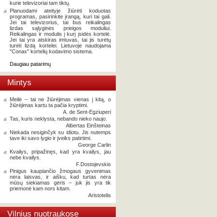
kurie televizoriai tam tiktų.
Planuodami ateityje žiūrėti koduotas
programas, pasirinkite įrangą, kuri tai gali.
Jei tai televizorius, tai bus reikalingas
lizdas sąlyginės prieigos moduliui.
Reikalingas ir modulis į kurį įsidės kortelė.
Jei tai yra atskiras imtuvas, tai jis turėtų
turėti lizdą kortelei. Lietuvoje naudojama
"Conax" kortelių kodavimo sistema.
Daugiau patarimų
Mintys
Meilė – tai ne žiūrėjimas vienas į kitą, o
žiūrėjimas kartu ta pačia kryptimi.
A. de Sent-Egziuperi
Tas, kuris neklysta, nebando nieko naujo.
Albertas Einšteinas
Niekada nesiginčyk su idiotu. Jis nutemps
tave iki savo lygio ir įveiks patirtimi.
George Carlin
Kvailys, pripažinęs, kad yra kvailys, jau
nebe kvailys.
F.Dostojevskis
Pinigus kaupiančio žmogaus gyvenimas
nėra laisvas, ir aišku, kad turtas nėra
mūsų siekiamas gėris – juk jis yra tik
priemonė kam nors kitam.
Aristotelis
Vilnius nuotraukose