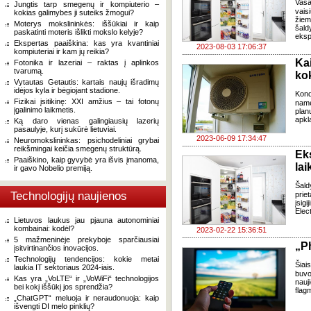
Vasa
Jungtis tarp smegenų ir kompiuterio –
vais
kokias galimybes ji suteiks žmogui?
žiem
Moterys mokslininkės: iššūkiai ir kaip
šald
paskatinti moteris išlikti mokslo kelyje?
ekspe
Ekspertas paaiškina: kas yra kvantiniai
2023-08-03 17:06:37
kompiuteriai ir kam jų reikia?
Ka
Fotonika ir lazeriai – raktas į aplinkos
tvarumą.
ko
Vytautas Getautis: kartais naujų išradimų
idėjos kyla ir bėgiojant stadione.
Kond
Fizikai įsitikinę: XXI amžius – tai fotonų
name
įgalinimo laikmetis.
planu
apkl
Ką daro vienas galingiausių lazerių
pasaulyje, kurį sukūrė lietuviai.
2023-06-09 17:34:47
Neuromokslininkas: psichodeliniai grybai
reikšmingai keičia smegenų struktūrą.
Ek
Paaiškino, kaip gyvybė yra išvis įmanoma,
lai
ir gavo Nobelio premiją.
Šald
Technologijų naujienos
prie
įsi
Elect
Lietuvos laukus jau pjauna autonominiai
kombainai: kodėl?
2023-02-22 15:36:51
5 mažmeninėje prekyboje sparčiausiai
„Ph
įsitvirtinančios inovacijos.
Technologijų tendencijos: kokie metai
Šiai
laukia IT sektoriaus 2024-iais.
buvo
Kas yra „VoLTE“ ir „VoWiFi“ technologijos
nauj
bei kokį iššūkį jos sprendžia?
flag
„ChatGPT“ meluoja ir neraudonuoja: kaip
išvengti DI melo pinklių?