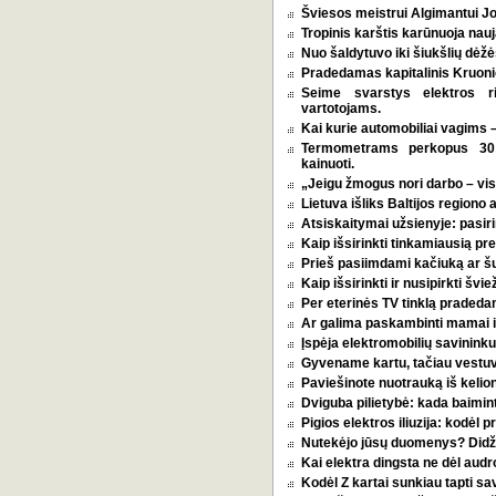
Šviesos meistrui Algimantui Jo
Tropinis karštis karūnuoja nauj
Nuo šaldytuvo iki šiukšlių dėž
Pradedamas kapitalinis Kruoni
Seime svarstys elektros r
vartotojams.
Kai kurie automobiliai vagims –
Termometrams perkopus 30 l
kainuoti.
„Jeigu žmogus nori darbo – vi
Lietuva išliks Baltijos regiono 
Atsiskaitymai užsienyje: pasirin
Kaip išsirinkti tinkamiausią p
Prieš pasiimdami kačiuką ar šuni
Kaip išsirinkti ir nusipirkti šv
Per eterinės TV tinklą pradeda
Ar galima paskambinti mamai i
Įspėja elektromobilių savininkus
Gyvename kartu, tačiau vestu
Paviešinote nuotrauką iš kelio
Dviguba pilietybė: kada baimint
Pigios elektros iliuzija: kodėl
Nutekėjo jūsų duomenys? Didžia
Kai elektra dingsta ne dėl audro
Kodėl Z kartai sunkiau tapti s