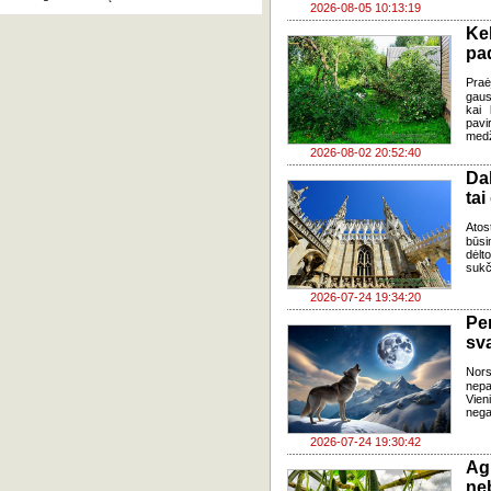
2026-08-05 10:13:19
Ke
pad
Praė
gausų
kai 
pavi
medž
2026-08-02 20:52:40
Da
tai
Atos
būsi
dėlt
sukč
2026-07-24 19:34:20
Pe
sv
Nor
nepa
Vien
negal
2026-07-24 19:30:42
Ag
ne