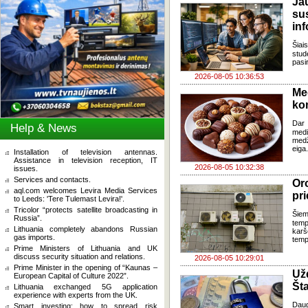
J
su
in
Šia
stud
pasi
2026-08-05 10:36:53
Me
ko
Dar 
Help & News
med
med
eiga
Installation of television antennas.
Assistance in television reception, IT
2026-08-05 10:32:38
issues.
Services and contacts.
Oro
aql.com welcomes Levira Media Services
pri
to Leeds: 'Tere Tulemast Levira!'.
Tricolor “protects satellite broadcasting in
Šiem
Russia”.
temp
Lithuania completely abandons Russian
karš
gas imports.
temp
Prime Ministers of Lithuania and UK
discuss security situation and relations.
2026-08-05 10:29:01
Prime Minister in the opening of “Kaunas –
Už
European Capital of Culture 2022”.
Šta
Lithuania exchanged 5G application
experience with experts from the UK.
Dau
Smart investing: how to spread risk