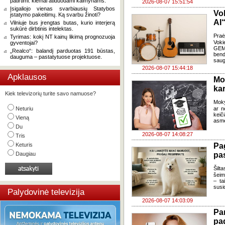
patirtimi: kiemai atiduodami kaimynams.
2026-08-07 15:51:54
Įsigaliojo vienas svarbiausių Statybos
Vo
įstatymo pakeitimų. Ką svarbu žinoti?
AI“
Vilniuje bus įrengtas butas, kurio interjerą
sukūrė dirbtinis intelektas.
Pra
Tyrimas: kokį NT kainų likimą prognozuoja
Voki
gyventojai?
GEMA
„Realco“: balandį parduotas 191 būstas,
bend
dauguma – pastatytuose projektuose.
saug
2026-08-07 15:44:18
Apklausos
Mo
kar
Kiek televizorių turite savo namuose?
Moky
Neturiu
ar n
keič
Vieną
asme
Du
2026-08-07 14:08:27
Tris
Keturis
Pa
Daugiau
pas
Šilta
šeim
– ta
susi
Palydovinė televizija
2026-08-07 14:03:09
Pa
pa