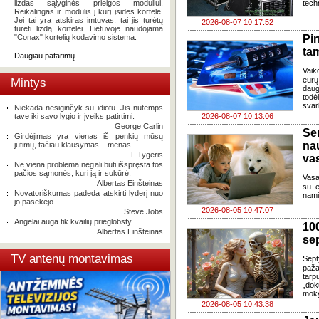
lizdas sąlyginės prieigos moduliui.
tech
Reikalingas ir modulis į kurį įsidės kortelė.
Jei tai yra atskiras imtuvas, tai jis turėtų
2026-08-07 10:17:52
turėti lizdą kortelei. Lietuvoje naudojama
"Conax" kortelių kodavimo sistema.
Pi
ta
Daugiau patarimų
Vaik
eurų
Mintys
daug
todė
svar
Niekada nesiginčyk su idiotu. Jis nutemps
tave iki savo lygio ir įveiks patirtimi.
2026-08-07 10:13:06
George Carlin
Se
Girdėjimas yra vienas iš penkių mūsų
na
jutimų, tačiau klausymas – menas.
F.Tygeris
va
Nė viena problema negali būti išspręsta tos
pačios sąmonės, kuri ją ir sukūrė.
Vasa
Albertas Einšteinas
su e
Novatoriškumas padeda atskirti lyderį nuo
nami
jo pasekėjo.
2026-08-05 10:47:07
Steve Jobs
Angelai auga tik kvailių prieglobsty.
100
Albertas Einšteinas
se
TV antenų montavimas
Sept
paža
tarp
„dok
moky
2026-08-05 10:43:38