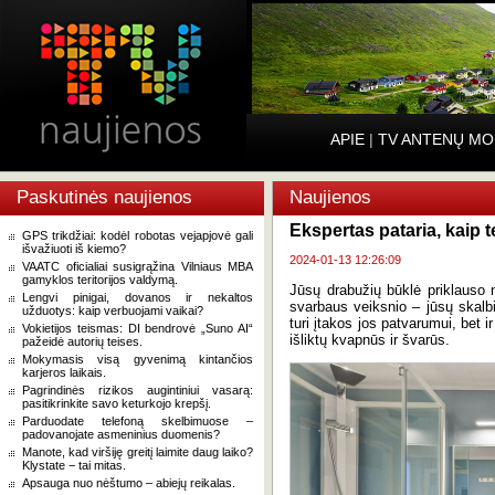
APIE
|
TV ANTENŲ MO
Paskutinės naujienos
Naujienos
Ekspertas pataria, kaip t
GPS trikdžiai: kodėl robotas vejapjovė gali
išvažiuoti iš kiemo?
2024-01-13 12:26:09
VAATC oficialiai susigrąžina Vilniaus MBA
gamyklos teritorijos valdymą.
Jūsų drabužių būklė priklauso ne
Lengvi pinigai, dovanos ir nekaltos
svarbaus veiksnio – jūsų skalb
užduotys: kaip verbuojami vaikai?
turi įtakos jos patvarumui, bet i
Vokietijos teismas: DI bendrovė „Suno AI“
išliktų kvapnūs ir švarūs.
pažeidė autorių teises.
Mokymasis visą gyvenimą kintančios
karjeros laikais.
Pagrindinės rizikos augintiniui vasarą:
pasitikrinkite savo keturkojo krepšį.
Parduodate telefoną skelbimuose –
padovanojate asmeninius duomenis?
Manote, kad viršiję greitį laimite daug laiko?
Klystate − tai mitas.
Apsauga nuo nėštumo – abiejų reikalas.