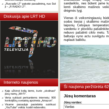
sandariklis, nes būtent jame k
„Rusradio LT“ pakeitė pavadinimą, nuo šiol
ji – „R RADIO LT“.
lemti skalbimo mašinos veiki
drėgmės lygį.
Diskusija apie LRT HD
Vienas iš veiksmingiausių būdų
sodos tiesiai į skalbimo maši
laipsnių Celsijaus temperatūr
vandeniu ir plovikliu pašalinki
nebuvo pašalinti ciklo metu. T
baltuoju vyno actu suvilgytu med
nuplauti balikliu.
Interneto naujienos
Ši naujiena peržiūrėta 
Kaip užkirsti kelią tiems, kurie „skolinasi“
jūsų namų „Wi-Fi“.
Jūsų komentaras
Verta suklusti perkantiems internetu: 900
kenkėjiškų svetainių apsimeta „Amazon“.
Jūsų vardas:
Visame pasaulyje pastebėta sutrikusi
„YouTube“ veikla: kodėl nebeveiks.