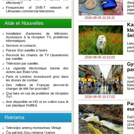
daug
effectively?
gyve
Frequencies of DVB-T network of
paja
Lithuanian commercial televisions.
nepa
2026-08-05 10:26:31
Aide et Nouvelles
Ka
kl
Installation d'antennes de télévision.
še
Assistance à la réception TV, problèmes
informatiques.
Liet
Services et contacts.
pavė
Passer d'un satellite à l'autre.
kuri
Recevoir les chaines de TV Lituaniennes
2026-08-05 10:22:03
par satellite.
Télévision par satellite.
Gy
La cigarette électronique bannie des
pa
avions aux États-Unis.
Paris et Londres investissent gros dans
Vyre
les drones de combat .
ypač
Des millions de Français devront-ils
būte
changer de télé l'an prochain?
fizi
Que faire en cas de problème de réception
2026-08-05 10:17:02
TV?
Arte disponible en HD et en colère sous le
Pa
sac plastique HotBird.
eu
Reklama
Daž
susi
užsi
Televizijos antenų montavimas Vilniuje
šimt
Čia gali būti Jūsų reklama / kainos