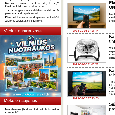
Ek
Ruošiatės vasarą dirbti iš šiltų kraštų?
Galite netekti svarbių duomenų.
QN
Jus jau apgaudinėja ir dirbtinis intelektas: 5
patarimai, kaip apsisaugoti.
Nuol
Kibernetinio saugumo ekspertas ragina būti
siek
atidiems atsiskaitant internete.
stulb
Vilnius nuotraukose
2024-01-16 17:28:44
Ka
ti
Visi 
nepa
sunk
gerai
2023-08-16 11:00:22
Ka
te
Tink
telev
žaid
sva
žiūrė
2023-08-03 17:13:33
Mokslo naujienos
Še
pr
Mokslininkės įžvalgos, kaip alkoholis veikia
smegenis?