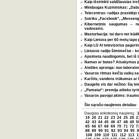
Kaip išsirinkti saldžiausias tr
Mindaugas Kuzminskas: „Dabar 
Telecentras: radijas prasidėjo n
Sutriko „Facebook“, „Messenge
Kibernetinis saugumas – n
vadovams.
Masturbacija: tai daro net kūdik
Kaip Lietuva per 60 metų tapo p
Kaip LG AI televizorius pagerina
Lietuvos radijo šimtmečiui – k
Apsimeta naudingomis, bet iš t
Namas ar butas? Atsakymas pri
Ateities apranga: nuo laborator
Vasaros ritmas keičia vaikų sa
Karštis, vandens trūkumas ar l
Daugelis vis dar nežino: šią tel
„Pamatai“: premija atiteko tyri
Vasaros pavojai akims: traumos
Šio sąrašo naujienos detaliau
Daugiau ankstesnių naujienų:
19
20
21
22
23
24
25
26
2
42
43
44
45
46
47
48
49
5
65
66
67
68
69
70
71
72
7
88
89
90
91
92
93
94
95
9
108
109
110
111
112
113
1