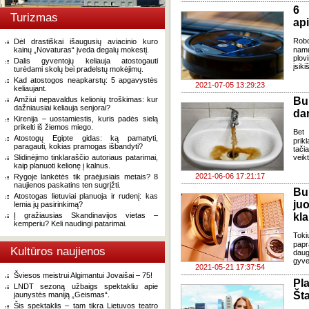
6 
Turizmas
api
Robo
Dėl drastiškai išaugusių aviacinio kuro
kainų „Novaturas“ įveda degalų mokestį.
namų
plov
Dalis gyventojų keliauja atostogauti
įsiki
turėdami skolų bei pradelstų mokėjimų.
Kad atostogos neapkarstų: 5 apgavystės
2021-07-05 13:29:23
keliaujant.
Amžiui nepavaldus kelionių troškimas: kur
Bu
dažniausiai keliauja senjorai?
dar
Kirenija – uostamiestis, kuris padės sielą
prikelti iš žiemos miego.
Bet 
Atostogų Egipte gidas: ką pamatyti,
prik
paragauti, kokias pramogas išbandyti?
tači
Slidinėjimo tinklaraščio autoriaus patarimai,
veikt
kaip planuoti kelionę į kalnus.
2021-06-06 17:21:17
Rygoje lankėtės tik praėjusiais metais? 8
naujienos paskatins ten sugrįžti.
Bu
Atostogas lietuviai planuoja ir rudenį: kas
ju
lemia jų pasirinkimą?
Į gražiausias Skandinavijos vietas –
kla
kemperiu? Keli naudingi patarimai.
Toki
papr
Kultūros naujienos
daug
gyve
2021-05-21 17:37:54
Šviesos meistrui Algimantui Jovaišai – 75!
Pl
LNDT sezoną užbaigs spektakliu apie
Šta
jaunystės maniją „Geismas“.
Šis spektaklis – tam tikra Lietuvos teatro