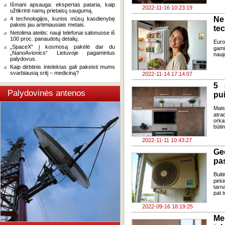
Išmani apsauga: ekspertas pataria, kaip
2022-11-16 10:23:19
užtikrinti namų prietaisų saugumą.
Ne
4 technologijos, kurios mūsų kasdienybę
pakeis jau artimiausiais metais.
tec
Netolima ateitis: nauji telefonai salonuose iš
100 proc. panaudotų detalių.
Euro
„SpaceX“ į kosmosą pakėlė dar du
gami
„NanoAvionics“ Lietuvoje pagamintus
nauja
palydovus.
Kaip dirbtinis intelektas gali pakeisti mums
svarbiausią sritį – mediciną?
2022-11-14 17:14:07
5 
Palydovinės antenos
pui
Mais
atra
orka
būtin
2022-11-11 10:43:27
Ged
pas
Buit
pirk
tarn
pat t
2022-09-16 18:19:25
Me