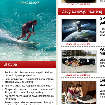
dulki
2020-12-01 08:15:53
Daugiau naujų naujienų
GP
gal
Robo
sust
skly
2026-08-07 16:27:00
VA
MB
Viln
dien
Statyba
apdo
Penkios dažniausios statybų ginčų klaidos,
2026-08-07 16:19:19
dėl kurių bylose pralaimima.
Lėtai nepavyko – šokusi paklausa Vilniuje
Le
pralenkė 2021 m. vidurkį.
už
Interjero dizainas: Kaip įsirengti svetainę?
Ekspertai: norite statyti moderniai?
Verb
Atsigręžkite į natūralumą ir tradicijas.
kont
Ką daryti norint išlaikyti savo nekilnojamojo
tink
turto vertę.
Projektuojant kiemus remiamasi Suomijos