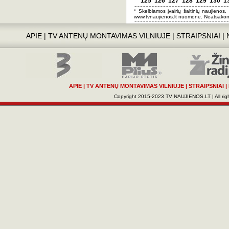
125
126
127
128
129
130
1
* Skelbiamos įvairių šaltinių naujienos,
www.tvnaujienos.lt nuomone. Neatsakom
APIE
|
TV ANTENŲ MONTAVIMAS VILNIUJE
|
STRAIPSNIAI
|
APIE
|
TV ANTENŲ MONTAVIMAS VILNIUJE
|
STRAIPSNIAI
|
Copyright 2015-2023 TV NAUJIENOS.LT | All righ