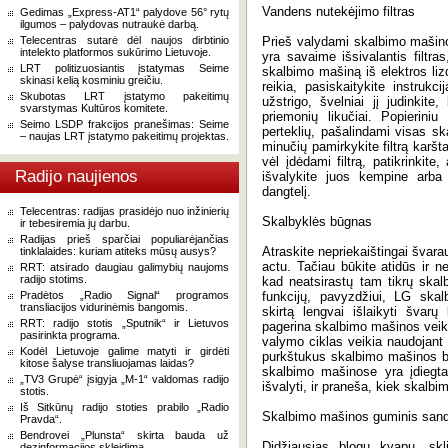
Vandens nutekėjimo filtras
Gedimas „Express-AT1“ palydove 56° rytų
ilgumos – palydovas nutraukė darbą.
Telecentras sutarė dėl naujos dirbtinio
Prieš valydami skalbimo mašinos
intelekto platformos sukūrimo Lietuvoje.
yra savaime išsivalantis filtras
LRT politizuosiantis įstatymas Seime
skalbimo mašiną iš elektros lizd
skinasi kelią kosminiu greičiu.
reikia, pasiskaitykite instrukcij
Skubotas LRT įstatymo pakeitimų
užstrigo, švelniai jį judinkit
svarstymas Kultūros komitete.
priemonių likučiai. Popierini
Seimo LSDP frakcijos pranešimas: Seime
perteklių, pašalindami visas s
– naujas LRT įstatymo pakeitimų projektas.
minučių pamirkykite filtrą karšt
vėl įdėdami filtrą, patikrinkite
Radijo naujienos
išvalykite juos kempine arba šl
dangtelį.
Telecentras: radijas prasidėjo nuo inžinierių
Skalbyklės būgnas
ir tebesiremia jų darbu.
Radijas prieš sparčiai populiarėjančias
Atraskite nepriekaištingai švara
tinklalaides: kuriam atiteks mūsų ausys?
actu. Tačiau būkite atidūs ir n
RRT: atsirado daugiau galimybių naujoms
radijo stotims.
kad neatsirastų tam tikrų skal
Pradėtos „Radio Signal“ programos
funkcijų, pavyzdžiui, LG ska
transliacijos vidurinėmis bangomis.
skirtą lengvai išlaikyti šva
RRT: radijo stotis „Sputnik“ ir Lietuvos
pagerina skalbimo mašinos veiki
pasirinkta programa.
valymo ciklas veikia naudojant
Kodėl Lietuvoje galime matyti ir girdėti
purkštukus skalbimo mašinos bū
kitose šalyse transliuojamas laidas?
skalbimo mašinose yra įdiegta 
„TV3 Grupė“ įsigyja „M-1“ valdomas radijo
išvalyti, ir praneša, kiek skalbim
stotis.
Iš Sitkūnų radijo stoties prabilo „Radio
Skalbimo mašinos guminis sanda
Pravda“.
Bendrovei „Plunsta“ skirta bauda už
Didžiausias blogų kvapų, skl
dezinformacijos skleidimą.