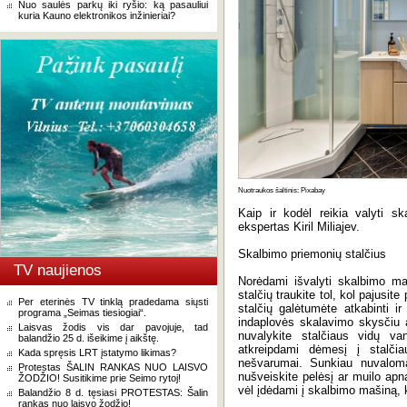
Nuo saulės parkų iki ryšio: ką pasauliui
kuria Kauno elektronikos inžinieriai?
Nuotraukos šaltinis: Pixabay
Kaip ir kodėl reikia valyti s
ekspertas Kiril Miliajev.
Skalbimo priemonių stalčius
TV naujienos
Norėdami išvalyti skalbimo maš
stalčių traukite tol, kol pajusi
Per eterinės TV tinklą pradedama siųsti
stalčių galėtumėte atkabinti i
programa „Seimas tiesiogiai“.
indaplovės skalavimo skysčiu a
Laisvas žodis vis dar pavojuje, tad
nuvalykite stalčiaus vidų va
balandžio 25 d. išeikime į aikštę.
atkreipdami dėmesį į stalčia
Kada spręsis LRT įstatymo likimas?
nešvarumai. Sunkiau nuvaloma
Protestas ŠALIN RANKAS NUO LAISVO
nušveiskite pelėsį ar muilo apna
ŽODŽIO! Susitikime prie Seimo rytoj!
vėl įdėdami į skalbimo mašiną, 
Balandžio 8 d. tęsiasi PROTESTAS: Šalin
rankas nuo laisvo žodžio!