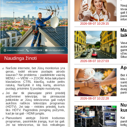
Nauj
tėva
gali
pask
infor
2026-08-07 10:29:15
Ma
lai
Vasa
auto
gamt
užau
šiltu
Naudinga žinoti
2026-08-07 10:27:03
Ap
Naršote internete, bet Jūsų monitorius yra
geras, todėl ekrane puslapis atrodo
siauras? Ne problema - padidinkite vaizdą
Bet k
MENU --> VIEW --> ZOOM. Arba laikydami
kitu 
klaviatūros CTRL klavišą, sukite pelės
sant
ratuką. Naršyklė ir kitą kartą, atvertus
kuri
puslapį, prisimins šį puslapio nustatymą.
dvi
part
Jei dar tik planuojate pirkti priedėlį
antžeminei televizijai, tai pirmiausiai
2026-08-07 10:22:28
įsitikinkite ar Jūsų televizorius gali rodyti
aukštos raiškos televizijos programas
Nu
(HDTV). Jei taip - rinkitės priedėlį, kuris
kur
tiks HDTV. Pagrindinis įrenginių požymis,
kad jie tai gali - HDMI jungtis.
Kai
Planuodami ateityje žiūrėti koduotas
programas, pasirinkite įrangą, kuri tai gali.
pard
Jei tai televizorius, tai bus reikalingas
keli