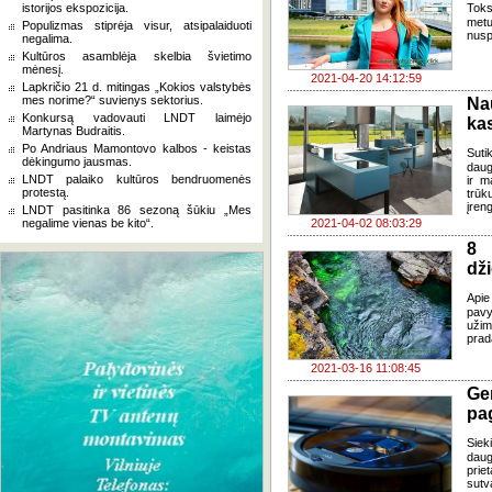
istorijos ekspozicija.
Toks
metus
Populizmas stiprėja visur, atsipalaiduoti
nusp
negalima.
Kultūros asamblėja skelbia švietimo
mėnesį.
2021-04-20 14:12:59
Lapkričio 21 d. mitingas „Kokios valstybės
mes norime?“ suvienys sektorius.
Na
Konkursą vadovauti LNDT laimėjo
kas
Martynas Budraitis.
Po Andriaus Mamontovo kalbos - keistas
Suti
dėkingumo jausmas.
daug
LNDT palaiko kultūros bendruomenės
ir m
protestą.
trūk
įren
LNDT pasitinka 86 sezoną šūkiu „Mes
negalime vienas be kito“.
2021-04-02 08:03:29
8 
dži
Apie
pavy
uži
prad
2021-03-16 11:08:45
Ge
pag
Siek
daug
prie
sutv