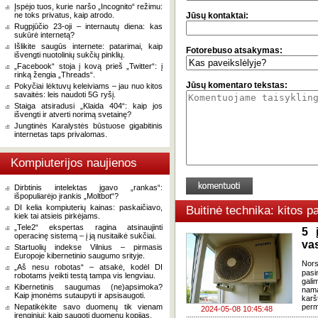
Įspėjo tuos, kurie naršo „Incognito“ režimu:
ne toks privatus, kaip atrodo.
Jūsų kontaktai:
Rugpjūčio 23-oji – internautų diena: kas
sukūrė internetą?
Išlikite saugūs internete: patarimai, kaip
Fotorebuso atsakymas:
išvengti nuotolinių sukčių pinklių.
„Facebook“ stoja į kovą prieš „Twitter“: į
rinką žengia „Threads“.
Jūsų komentaro tekstas:
Pokyčiai lėktuvų keleiviams – jau nuo kitos
savaitės: leis naudoti 5G ryšį.
Staiga atsiradusi „Klaida 404“: kaip jos
išvengti ir atverti norimą svetainę?
Jungtinės Karalystės būstuose gigabitinis
internetas taps privalomas.
Kompiuterijos naujienos
Dirbtinis intelektas įgavo „rankas“:
išpopuliarėjo įrankis „Moltbot“?
DI kelia kompiuterių kainas: paskaičiavo,
Buitinė technika: kitos 
kiek tai atsieis pirkėjams.
„Tele2“ ekspertas ragina atsinaujinti
5 į
operacinę sistemą – į ją nusitaikė sukčiai.
va
Startuolių indekse Vilnius – pirmasis
Europoje kibernetinio saugumo srityje.
Nors
„Aš nesu robotas“ – atsakė, kodėl DI
pasi
robotams įveikti testą tampa vis lengviau.
gali
Kibernetinis saugumas (ne)apsimoka?
nama
Kaip įmonėms sutaupyti ir apsisaugoti.
karš
Nepatikėkite savo duomenų tik vienam
perm
2024-05-08 10:45:48
įrenginiui: kaip saugoti duomenų kopijas.