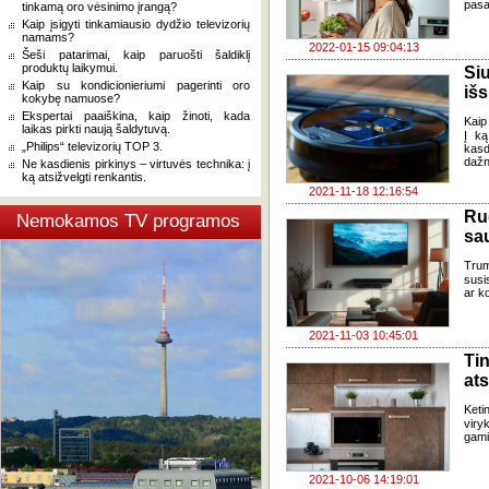
pasa
tinkamą oro vėsinimo įrangą?
Kaip įsigyti tinkamiausio dydžio televizorių
namams?
2022-01-15 09:04:13
Šeši patarimai, kaip paruošti šaldiklį
produktų laikymui.
Si
Kaip su kondicionieriumi pagerinti oro
išs
kokybę namuose?
Ekspertai paaiškina, kaip žinoti, kada
Kaip 
laikas pirkti naują šaldytuvą.
Į ką
„Philips“ televizorių TOP 3.
kasd
dažn
Ne kasdienis pirkinys – virtuvės technika: į
ką atsižvelgti renkantis.
2021-11-18 12:16:54
Ru
Nemokamos TV programos
sa
Trum
susi
ar k
2021-11-03 10:45:01
Ti
ats
Ketin
viry
gami
2021-10-06 14:19:01