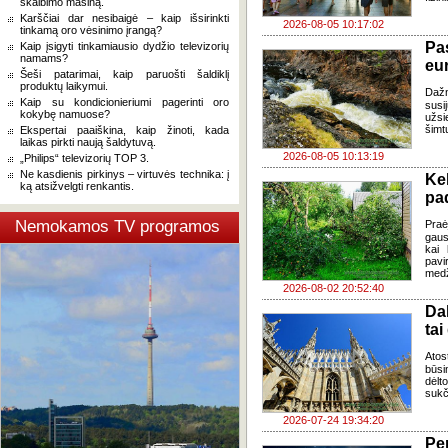
skalbimo mašiną.
Karščiai dar nesibaigė – kaip išsirinkti
2026-08-05 10:17:02
tinkamą oro vėsinimo įrangą?
Pa
Kaip įsigyti tinkamiausio dydžio televizorių
namams?
eu
Šeši patarimai, kaip paruošti šaldiklį
produktų laikymui.
Daž
Kaip su kondicionieriumi pagerinti oro
susi
kokybę namuose?
užsi
šimt
Ekspertai paaiškina, kaip žinoti, kada
laikas pirkti naują šaldytuvą.
2026-08-05 10:13:19
„Philips“ televizorių TOP 3.
Ne kasdienis pirkinys – virtuvės technika: į
Ke
ką atsižvelgti renkantis.
pad
Nemokamos TV programos
Praė
gausų
kai 
pavi
medž
2026-08-02 20:52:40
Da
tai
Atos
būsi
dėlt
sukč
2026-07-24 19:34:20
Pe