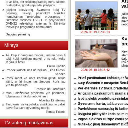
Ats
to ar kito, bet reikiamų kabelių nėra, sienos
nudažytos, grindų apvadai priklijuoti.
val
Įsigijote televizorių. Svarstote kokį TV
paslaugų tiekėją pasirinkti? Rinkitės
Įsib
nemokamas televizijos programas -
atos
įsirenkite vietinės DVB-T ir palydovinės
savo
DVB-S2 televizijos antenas ir žiūrėkite
nebū
televizijos programas nemokamai.
2026-06-19 15:36:13
Daugiau patarimų
Ka
pr
Mintys
Kiek
Aš, kaip ir dauguma žmonių, matau pasaulį
stam
tokį, kokį norėčiau matyti, o ne tokį, koks
dalį
jis yra iš tiesų.
reik
plint
Paulo Coelho
2026-06-19 15:18:42
Pradėk kalbėti, nes aš nežinau, kas tu esi?
Seneka
Prieš pasiimdami kačiuką ar šuni
Prieš imant ko nors karštai geisti, reikia
ištirti, ar laimingas tas žmogus, kuris jau
Kaip išsirinkti ir nusipirkti šv
yra tai pasiekęs.
Per eterinės TV tinklą pradeda
Fransua de Larošfuko
Mūsų didžiausia problema yra priemonių
Ar galima paskambinti mamai i
tobulumas ir tikslų nebuvimas.
Įspėja elektromobilių savininkus
Albertas Einšteinas
Gyvename kartu, tačiau vestu
Tas, kuris viską palieka atsitiktinumo valiai,
paverčia savo gyvenimą loterija.
Paviešinote nuotrauką iš kelio
Tomas Fuleris
Dviguba pilietybė: kada baimint
Pigios elektros iliuzija: kodėl
TV antenų montavimas
Nutekėjo jūsų duomenys? Didžia