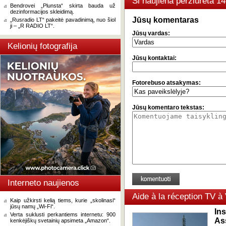
Ši naujiena peržiūrėta 
Bendrovei „Plunsta“ skirta bauda už
dezinformacijos skleidimą.
Jūsų komentaras
„Rusradio LT“ pakeitė pavadinimą, nuo šiol
ji – „R RADIO LT“.
Jūsų vardas:
Kelionių fotografija
Jūsų kontaktai:
Fotorebuso atsakymas:
Jūsų komentaro tekstas:
Interneto naujienos
Aide à la réception TV à 
Kaip užkirsti kelią tiems, kurie „skolinasi“
jūsų namų „Wi-Fi“.
In
Verta suklusti perkantiems internetu: 900
As
kenkėjiškų svetainių apsimeta „Amazon“.