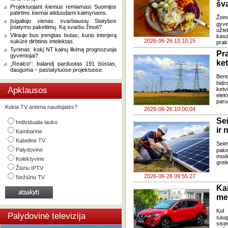
šv
Projektuojant kiemus remiamasi Suomijos
patirtimi: kiemai atiduodami kaimynams.
Žem
Įsigaliojo vienas svarbiausių Statybos
gyve
įstatymo pakeitimų. Ką svarbu žinoti?
užte
Vilniuje bus įrengtas butas, kurio interjerą
kasd
2026-06-26 10:10:15
sukūrė dirbtinis intelektas.
prak
Tyrimas: kokį NT kainų likimą prognozuoja
Pr
gyventojai?
ke
„Realco“: balandį parduotas 191 būstas,
dauguma – pastatytuose projektuose.
Ben
hidr
Apklausos
ketv
elek
paru
Kokia TV antena naudojatės?
2026-06-26 10:00:04
Se
Individualia lauko
ir 
Kambarine
Kabeline TV
Sei
Palydovine
pake
mode
Kolektyvine
grei
Žiūriu IPTV
2026-06-26 09:55:27
Nežiūriu TV
Ka
med
Kol 
Palydovinė televizija
saug
sis