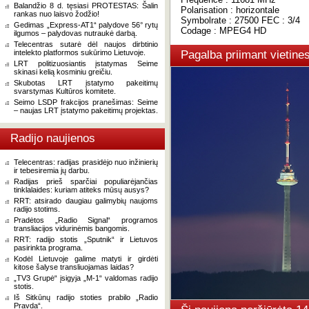
Balandžio 8 d. tęsiasi PROTESTAS: Šalin
Polarisation : horizontale
rankas nuo laisvo žodžio!
Symbolrate : 27500 FEC : 3/4
Gedimas „Express-AT1“ palydove 56° rytų
Codage : MPEG4 HD
ilgumos – palydovas nutraukė darbą.
Telecentras sutarė dėl naujos dirbtinio
intelekto platformos sukūrimo Lietuvoje.
Pagalba priimant vietin
LRT politizuosiantis įstatymas Seime
skinasi kelią kosminiu greičiu.
Skubotas LRT įstatymo pakeitimų
svarstymas Kultūros komitete.
Seimo LSDP frakcijos pranešimas: Seime
– naujas LRT įstatymo pakeitimų projektas.
Radijo naujienos
Telecentras: radijas prasidėjo nuo inžinierių
ir tebesiremia jų darbu.
Radijas prieš sparčiai populiarėjančias
tinklalaides: kuriam atiteks mūsų ausys?
RRT: atsirado daugiau galimybių naujoms
radijo stotims.
Pradėtos „Radio Signal“ programos
transliacijos vidurinėmis bangomis.
RRT: radijo stotis „Sputnik“ ir Lietuvos
pasirinkta programa.
Kodėl Lietuvoje galime matyti ir girdėti
kitose šalyse transliuojamas laidas?
„TV3 Grupė“ įsigyja „M-1“ valdomas radijo
stotis.
Iš Sitkūnų radijo stoties prabilo „Radio
Pravda“.