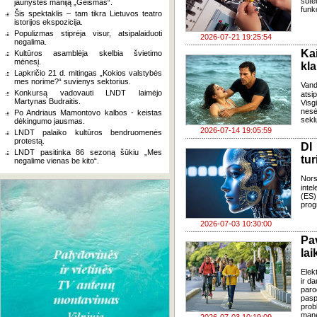
sute
jaunystės maniją „Geismas“.
funk
Šis spektaklis – tam tikra Lietuvos teatro
istorijos ekspozicija.
Populizmas stiprėja visur, atsipalaiduoti
2026-07-21 19:25:54
negalima.
Ka
Kultūros asamblėja skelbia švietimo
mėnesį.
kl
Lapkričio 21 d. mitingas „Kokios valstybės
mes norime?“ suvienys sektorius.
Van
Konkursą vadovauti LNDT laimėjo
atsi
Martynas Budraitis.
Visg
nes
Po Andriaus Mamontovo kalbos - keistas
seklu
dėkingumo jausmas.
2026-07-14 19:05:59
LNDT palaiko kultūros bendruomenės
protestą.
DI
LNDT pasitinka 86 sezoną šūkiu „Mes
tur
negalime vienas be kito“.
Nors
inte
(ES)
prog
2026-07-03 10:30:00
Pa
lai
Elek
ir d
paro
pasp
prob
mane