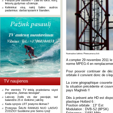
Paslydo prie baseino – žala 80 tūkst. eurų:
lietuvių gydymas užsienyje.
Kelininkai visą naktį šalino audros
padarinius: darbai tęsiami ir šiandien.
Nuotraukos šaltinis: Photocamera.click
A compter 29 novembre 2011 le 
norme MPEG-4 en remplacemen
Pour pouvoir continuer de déc
orbitale il convient donc de s'é
TV naujienos
La zone géographique couverte p
la situation précédente et couvr
Per eterinės TV tinklą pradedama siųsti
pays Maghreb !!
programa „Seimas tiesiogiai“.
Laisvas žodis vis dar pavojuje, tad
Dès à présent arte HD est disp
balandžio 25 d. išeikime į aikštę.
plastique Hotbird 6 :
Kada spręsis LRT įstatymo likimas?
Position orbitale : 13° Est
Protestas ŠALIN RANKAS NUO LAISVO
Modulation : DVB-S2 (8PSK)
ŽODŽIO! Susitikime prie Seimo rytoj!
Fréquence : 11681 MHz