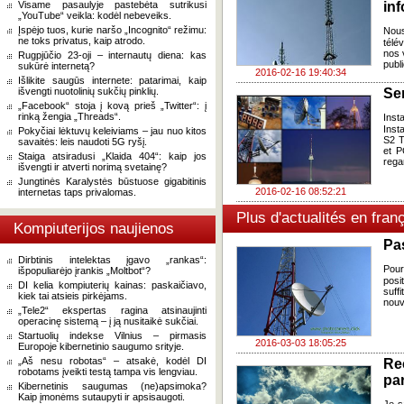
Visame pasaulyje pastebėta sutrikusi
in
„YouTube“ veikla: kodėl nebeveiks.
Įspėjo tuos, kurie naršo „Incognito“ režimu:
Nous
ne toks privatus, kaip atrodo.
télév
nos 
Rugpjūčio 23-oji – internautų diena: kas
publi
sukūrė internetą?
2016-02-16 19:40:34
Išlikite saugūs internete: patarimai, kaip
išvengti nuotolinių sukčių pinklių.
Se
„Facebook“ stoja į kovą prieš „Twitter“: į
rinką žengia „Threads“.
Inst
Inst
Pokyčiai lėktuvų keleiviams – jau nuo kitos
S2 T
savaitės: leis naudoti 5G ryšį.
et P
Staiga atsiradusi „Klaida 404“: kaip jos
rega
išvengti ir atverti norimą svetainę?
Jungtinės Karalystės būstuose gigabitinis
2016-02-16 08:52:21
internetas taps privalomas.
Plus d'actualités en fran
Kompiuterijos naujienos
Pas
Dirbtinis intelektas įgavo „rankas“:
Pour
išpopuliarėjo įrankis „Moltbot“?
posi
DI kelia kompiuterių kainas: paskaičiavo,
suff
kiek tai atsieis pirkėjams.
nouv
„Tele2“ ekspertas ragina atsinaujinti
operacinę sistemą – į ją nusitaikė sukčiai.
Startuolių indekse Vilnius – pirmasis
2016-03-03 18:05:25
Europoje kibernetinio saugumo srityje.
„Aš nesu robotas“ – atsakė, kodėl DI
Re
robotams įveikti testą tampa vis lengviau.
par
Kibernetinis saugumas (ne)apsimoka?
Kaip įmonėms sutaupyti ir apsisaugoti.