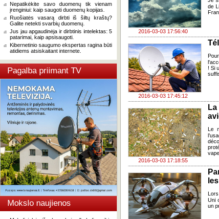
Je s
Nepatikėkite savo duomenų tik vienam
de L
įrenginiui: kaip saugoti duomenų kopijas.
Fran
Ruošiatės vasarą dirbti iš šiltų kraštų?
Galite netekti svarbių duomenų.
Jus jau apgaudinėja ir dirbtinis intelektas: 5
2016-03-03 17:56:40
patarimai, kaip apsisaugoti.
Tél
Kibernetinio saugumo ekspertas ragina būti
atidiems atsiskaitant internete.
Pour
l'ac
! Si
Pagalba priimant TV
suff
2016-03-03 17:45:12
La
av
Le m
l’us
déco
prot
vape
2016-03-03 17:18:55
Pa
le
Lors
Uni 
Mokslo naujienos
un p