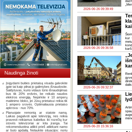
dažn
„Mer
2026-06-26 09:39:49
Te
kl
kai
Šiom
kur 
metu
kond
2026-06-26 09:36:58
karš
„J
iš
ka
Naudinga žinoti
Renk
gyv
dire
Įsigydami buities prietaisą visada galvokite
dali
apie tai kaip pilnai jo galimybes išnaudosite.
2026-06-26 09:32:37
Šaldytuvas, kurio vidaus tūrio išnaudojimas
Li
bus tik 20% erdvės, be reikalo naudos
elektros energiją. Nepirkite ir 10 amperų
lyd
maitinimo bloko, jei Jūsų prietaisui reikia tik
1 ampero srovės. Optimaliausia prietaiso
Arti
apkrova - nuo 70%.
spau
Planuojate remontą ar statote namą.
augs
Laikas pagalvoti apie televiziją, nes reikia
mėne
pravesti reikiamus kabelius iki rozečių kur
stovės televizoriai ar kita įranga. Tai
2026-06-20 15:36:16
rekomenduotina atlikti prieš atliekant namo
ar buto apdailą. Nelaukite situacijos: noriu