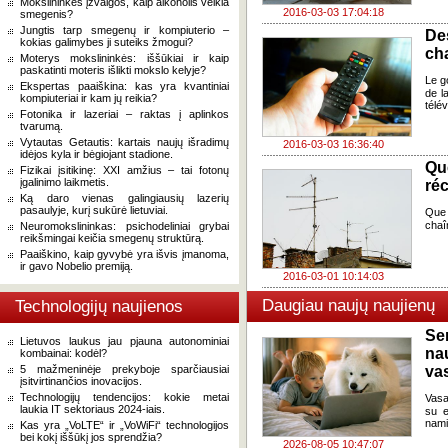
Mokslininkės įžvalgos, kaip alkoholis veikia
2016-03-03 17:04:18
smegenis?
Jungtis tarp smegenų ir kompiuterio –
De
kokias galimybes ji suteiks žmogui?
cha
Moterys mokslininkės: iššūkiai ir kaip
paskatinti moteris išlikti mokslo kelyje?
Le g
Ekspertas paaiškina: kas yra kvantiniai
de l
kompiuteriai ir kam jų reikia?
télé
Fotonika ir lazeriai – raktas į aplinkos
tvarumą.
Vytautas Getautis: kartais naujų išradimų
2016-03-03 16:36:40
idėjos kyla ir bėgiojant stadione.
Qu
Fizikai įsitikinę: XXI amžius – tai fotonų
įgalinimo laikmetis.
ré
Ką daro vienas galingiausių lazerių
pasaulyje, kurį sukūrė lietuviai.
Que 
chaî
Neuromokslininkas: psichodeliniai grybai
reikšmingai keičia smegenų struktūrą.
Paaiškino, kaip gyvybė yra išvis įmanoma,
ir gavo Nobelio premiją.
2016-03-01 10:14:03
Daugiau naujų naujienų
Technologijų naujienos
Se
Lietuvos laukus jau pjauna autonominiai
na
kombainai: kodėl?
5 mažmeninėje prekyboje sparčiausiai
va
įsitvirtinančios inovacijos.
Technologijų tendencijos: kokie metai
Vasa
laukia IT sektoriaus 2024-iais.
su e
nami
Kas yra „VoLTE“ ir „VoWiFi“ technologijos
bei kokį iššūkį jos sprendžia?
2026-08-05 10:47:07