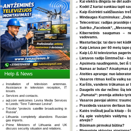
Kai elektra dingsta ne dėl audro
Kodėl Z kartai sunkiau tapti s
Kaip išsirinkti saldžiausias tr
Mindaugas Kuzminskas: „Dabar 
Telecentras: radijas prasidėjo n
Sutriko „Facebook“, „Messenge
Kibernetinis saugumas – n
vadovams.
Masturbacija: tai daro net kūdik
Kaip Lietuva per 60 metų tapo p
Kaip LG AI televizorius pagerina
Lietuvos radijo šimtmečiui – k
Apsimeta naudingomis, bet iš t
Namas ar butas? Atsakymas pri
Help & News
Ateities apranga: nuo laborator
Vasaros ritmas keičia vaikų sa
Installation of television antennas.
Karštis, vandens trūkumas ar l
Assistance in television reception, IT
Daugelis vis dar nežino: šią tel
issues.
„Pamatai“: premija atiteko tyri
Services and contacts.
Vasaros pavojai akims: traumos
aql.com welcomes Levira Media Services
to Leeds: 'Tere Tulemast Levira!'.
Prasideda vasaros derliaus ba
Tricolor “protects satellite broadcasting in
Katės troškulį jaučia kitaip – 
Russia”.
Ką apie valstybės valdymą 
Lithuania completely abandons Russian
atvejis?
gas imports.
Prime Ministers of Lithuania and UK
Būsimam pirmokui būtina?
discuss security situation and relations.
Planuojate aktyvias atostogas? 