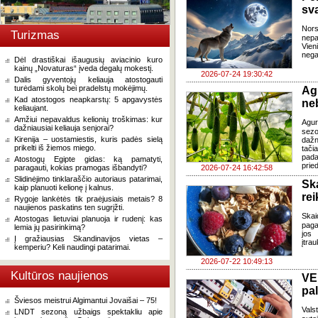
sv
Nor
Turizmas
nepa
Vien
negal
Dėl drastiškai išaugusių aviacinio kuro
kainų „Novaturas“ įveda degalų mokestį.
2026-07-24 19:30:42
Dalis gyventojų keliauja atostogauti
turėdami skolų bei pradelstų mokėjimų.
Ag
Kad atostogos neapkarstų: 5 apgavystės
ne
keliaujant.
Amžiui nepavaldus kelionių troškimas: kur
Agur
dažniausiai keliauja senjorai?
sezo
Kirenija – uostamiestis, kuris padės sielą
dažn
prikelti iš žiemos miego.
tači
pada
Atostogų Egipte gidas: ką pamatyti,
pried
paragauti, kokias pramogas išbandyti?
2026-07-24 16:42:58
Slidinėjimo tinklaraščio autoriaus patarimai,
Sk
kaip planuoti kelionę į kalnus.
re
Rygoje lankėtės tik praėjusiais metais? 8
naujienos paskatins ten sugrįžti.
Skai
Atostogas lietuviai planuoja ir rudenį: kas
paga
lemia jų pasirinkimą?
jos 
Į gražiausias Skandinavijos vietas –
įtra
kemperiu? Keli naudingi patarimai.
2026-07-22 10:49:13
Kultūros naujienos
VE
pa
Šviesos meistrui Algimantui Jovaišai – 75!
Vals
LNDT sezoną užbaigs spektakliu apie