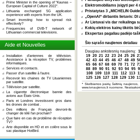
Prime Minister in the opening of “Kaunas –
Elektromobiliams įsigyti per 4
European Capital of Culture 2022”.
Pristatytas 3 „MICHELIN Guide 
Lithuania exchanged 5G application
experience with experts from the UK.
„OpenAI“ dirbantis lietuvis: D
Smart investing: how to spread risk
Ar Lietuvai vis dar reikalinga 
effectively?
Kokių elektros kainų tikėtis bi
Frequencies of DVB-T network of
Lithuanian commercial televisions.
Ekspertas pagaliau padėjo tašką
Šio sąrašo naujienos detaliau
Aide et Nouvelles
Daugiau ankstesnių naujienų:
19
20
21
22
23
24
25
26
2
Installation d'antennes de télévision.
Assistance à la réception TV, problèmes
42
43
44
45
46
47
48
49
5
informatiques.
65
66
67
68
69
70
71
72
7
Services et contacts.
88
89
90
91
92
93
94
95
9
108
109
110
111
112
113
1
Passer d'un satellite à l'autre.
125
126
127
128
129
130
1
Recevoir les chaines de TV Lituaniennes
par satellite.
* Skelbiamos įvairių šaltinių naujienos,
Télévision par satellite.
www.tvnaujienos.lt nuomone. Neatsakom
La cigarette électronique bannie des
avions aux États-Unis.
Paris et Londres investissent gros dans
les drones de combat .
Des millions de Français devront-ils
changer de télé l'an prochain?
Que faire en cas de problème de réception
TV?
Arte disponible en HD et en colère sous le
sac plastique HotBird.