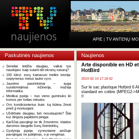
APIE
|
TV ANTENŲ MO
Paskutinės naujienos
Naujienos
Arte disponible en HD et
Seneliai leidžia daugiau, vaikai tuo
HotBird
naudojasi: kaip sutarti dėl ekranų vasarą?
100 tūkst. eurų kainavusi meilės istorija:
septynerius metus laukė vyro.
2014-02-14 17:18:42
Jaunimo pasirinkimai – auga
Sur le sac plastique Hotbird 6 
susidomėjimas inžinerija, mažėja
informatika.
standard en colère (MPEG2->M
Medikai įspėja – nuo vieno guminuko iki
!!
komos per kelias minutes.
Oro kondicionierius bute: ką būtina žinoti
prieš jį montuojant.
Uždirbate daugiau, bet nesutaupote? Štai
kur dingsta papildomi pinigai.
Karščiai pavojingi ne tik žmonėms: klaidos
daromos daugelio šunų šeimininkų.
Gydytoja įspėja: vyresniame amžiuje
pavojingas ne judėjimas, o jo vengimas.