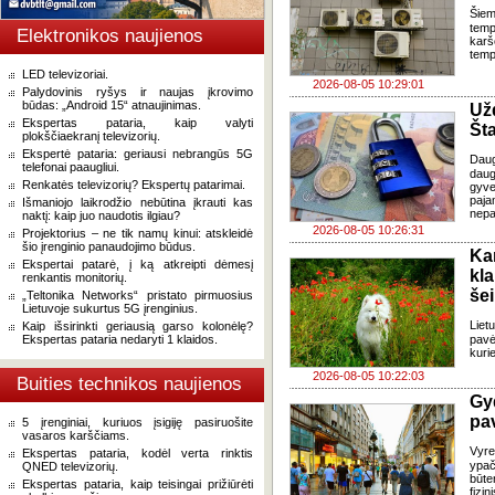
Šiem
temp
Elektronikos naujienos
karš
temp
LED televizoriai.
2026-08-05 10:29:01
Palydovinis ryšys ir naujas įkrovimo
būdas: „Android 15“ atnaujinimas.
Už
Ekspertas pataria, kaip valyti
Šta
plokščiaekranį televizorių.
Ekspertė pataria: geriausi nebrangūs 5G
Dau
telefonai paaugliui.
daug
Renkatės televizorių? Ekspertų patarimai.
gyve
paja
Išmaniojo laikrodžio nebūtina įkrauti kas
nepa
naktį: kaip juo naudotis ilgiau?
2026-08-05 10:26:31
Projektorius – ne tik namų kinui: atskleidė
šio įrenginio panaudojimo būdus.
Ka
Ekspertai patarė, į ką atkreipti dėmesį
kl
renkantis monitorių.
še
„Teltonika Networks“ pristato pirmuosius
Lietuvoje sukurtus 5G įrenginius.
Liet
Kaip išsirinkti geriausią garso kolonėlę?
Ekspertas pataria nedaryti 1 klaidos.
pavė
kuri
2026-08-05 10:22:03
Buities technikos naujienos
Gy
pa
5 įrenginiai, kuriuos įsigiję pasiruošite
vasaros karščiams.
Vyre
Ekspertas pataria, kodėl verta rinktis
ypač
QNED televizorių.
būte
Ekspertas pataria, kaip teisingai prižiūrėti
fizi