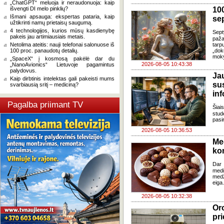
„ChatGPT“ meluoja ir neraudonuoja: kaip
išvengti DI melo pinklių?
100
Išmani apsauga: ekspertas pataria, kaip
se
užtikrinti namų prietaisų saugumą.
4 technologijos, kurios mūsų kasdienybę
Sept
pakeis jau artimiausiais metais.
paža
Netolima ateitis: nauji telefonai salonuose iš
tarp
100 proc. panaudotų detalių.
„dok
moky
„SpaceX“ į kosmosą pakėlė dar du
2026-08-05 10:43:38
„NanoAvionics“ Lietuvoje pagamintus
palydovus.
J
Kaip dirbtinis intelektas gali pakeisti mums
su
svarbiausią sritį – mediciną?
in
Pagalba priimant TV
Šia
stud
pasi
2026-08-05 10:36:53
Me
ko
Dar 
med
med
eiga
2026-08-05 10:32:38
Oro
pri