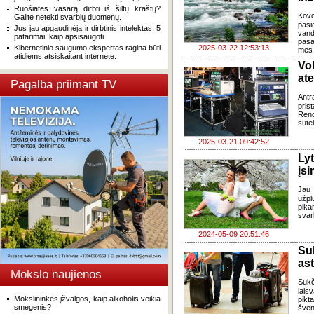
Ruošiatės vasarą dirbti iš šiltų kraštų?
Kov
Galite netekti svarbių duomenų.
pasi
Jus jau apgaudinėja ir dirbtinis intelektas: 5
vand
patarimai, kaip apsisaugoti.
pasa
Kibernetinio saugumo ekspertas ragina būti
2025-03-22 12:53:13
mes 
atidiems atsiskaitant internete.
Vok
ate
Pagalba priimant TV
Antr
pris
Ren
sute
2025-03-21 09:42:52
Lyt
įsi
Jau 
užpl
pikan
svar
2024-05-09 20:51:46
Su
ast
Mokslo naujienos
Sukč
lais
Mokslininkės įžvalgos, kaip alkoholis veikia
pikt
smegenis?
švent