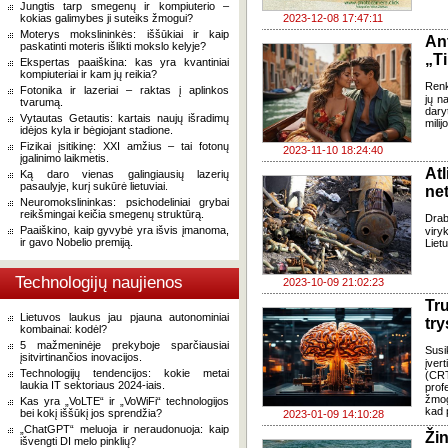
Jungtis tarp smegenų ir kompiuterio –
kokias galimybes ji suteiks žmogui?
2023-12-08 17:47:11
Moterys mokslininkės: iššūkiai ir kaip
An
paskatinti moteris išlikti mokslo kelyje?
„Ti
Ekspertas paaiškina: kas yra kvantiniai
kompiuteriai ir kam jų reikia?
Renk
Fotonika ir lazeriai – raktas į aplinkos
jų n
tvarumą.
dary
Vytautas Getautis: kartais naujų išradimų
milij
idėjos kyla ir bėgiojant stadione.
Fizikai įsitikinę: XXI amžius – tai fotonų
2023-11-10 18:24:40
įgalinimo laikmetis.
At
Ką daro vienas galingiausių lazerių
pasaulyje, kurį sukūrė lietuviai.
net
Neuromokslininkas: psichodeliniai grybai
reikšmingai keičia smegenų struktūrą.
Drab
Paaiškino, kaip gyvybė yra išvis įmanoma,
viry
ir gavo Nobelio premiją.
Liet
Technologijų naujienos
2023-10-09 21:02:23
Tru
Lietuvos laukus jau pjauna autonominiai
try
kombainai: kodėl?
5 mažmeninėje prekyboje sparčiausiai
Susik
įsitvirtinančios inovacijos.
įver
Technologijų tendencijos: kokie metai
(CRT)
laukia IT sektoriaus 2024-iais.
prof
žmog
Kas yra „VoLTE“ ir „VoWiFi“ technologijos
kad 
bei kokį iššūkį jos sprendžia?
2023-01-09 14:10:28
„ChatGPT“ meluoja ir neraudonuoja: kaip
Ži
išvengti DI melo pinklių?