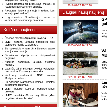
kaip planuoti kelionę į kalnus.
Rygoje lankėtės tik praėjusiais metais? 8
2019-02-27 18:25:10
naujienos paskatins ten sugrįžti.
Atostogas lietuviai planuoja ir rudenį: kas
Daugiau naujų naujienų
lemia jų pasirinkimą?
Į gražiausias Skandinavijos vietas –
GP
kemperiu? Keli naudingi patarimai.
gal
Kultūros naujienos
Robo
sust
skly
Šviesos meistrui Algimantui Jovaišai – 75!
LNDT sezoną užbaigs spektakliu apie
jaunystės maniją „Geismas“.
2026-08-07 16:27:00
Šis spektaklis – tam tikra Lietuvos teatro
VA
istorijos ekspozicija.
MB
Populizmas stiprėja visur, atsipalaiduoti
negalima.
Viln
Kultūros asamblėja skelbia švietimo
mėnesį.
dien
apdo
Lapkričio 21 d. mitingas „Kokios valstybės
mes norime?“ suvienys sektorius.
Konkursą vadovauti LNDT laimėjo
2026-08-07 16:19:19
Martynas Budraitis.
Po Andriaus Mamontovo kalbos - keistas
Le
dėkingumo jausmas.
už
LNDT palaiko kultūros bendruomenės
protestą.
Verb
LNDT pasitinka 86 sezoną šūkiu „Mes
kont
negalime vienas be kito“.
tink