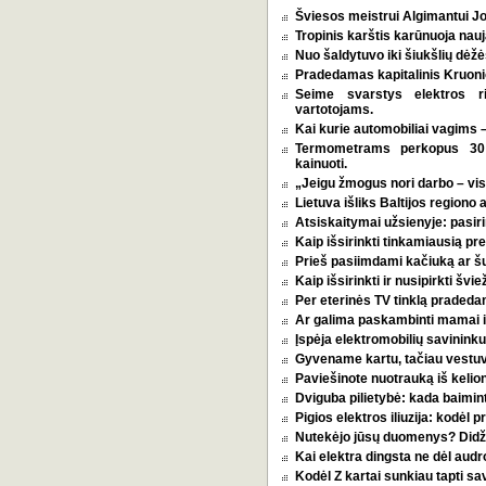
Šviesos meistrui Algimantui Jo
Tropinis karštis karūnuoja nauj
Nuo šaldytuvo iki šiukšlių dėž
Pradedamas kapitalinis Kruoni
Seime svarstys elektros r
vartotojams.
Kai kurie automobiliai vagims –
Termometrams perkopus 30 l
kainuoti.
„Jeigu žmogus nori darbo – vi
Lietuva išliks Baltijos regiono 
Atsiskaitymai užsienyje: pasirin
Kaip išsirinkti tinkamiausią p
Prieš pasiimdami kačiuką ar šuni
Kaip išsirinkti ir nusipirkti šv
Per eterinės TV tinklą pradeda
Ar galima paskambinti mamai i
Įspėja elektromobilių savininkus
Gyvename kartu, tačiau vestu
Paviešinote nuotrauką iš kelio
Dviguba pilietybė: kada baimint
Pigios elektros iliuzija: kodėl
Nutekėjo jūsų duomenys? Didžia
Kai elektra dingsta ne dėl audro
Kodėl Z kartai sunkiau tapti s