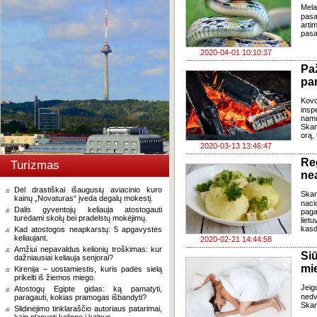
Mela
pasa
art
pasa
2020-04-01 10:10:37
Pa
pa
Kovo
insp
nam
Skam
orą,
2020-03-13 13:46:47
Reg
Turizmas
ne
Dėl drastiškai išaugusių aviacinio kuro
Skan
kainų „Novaturas“ įveda degalų mokestį.
nacio
Dalis gyventojų keliauja atostogauti
paga
turėdami skolų bei pradelstų mokėjimų.
liet
kasd
Kad atostogos neapkarstų: 5 apgavystės
keliaujant.
2020-02-21 14:44:58
Amžiui nepavaldus kelionių troškimas: kur
Si
dažniausiai keliauja senjorai?
mi
Kirenija – uostamiestis, kuris padės sielą
prikelti iš žiemos miego.
Jeig
Atostogų Egipte gidas: ką pamatyti,
nedv
paragauti, kokias pramogas išbandyti?
Skam
Slidinėjimo tinklaraščio autoriaus patarimai,