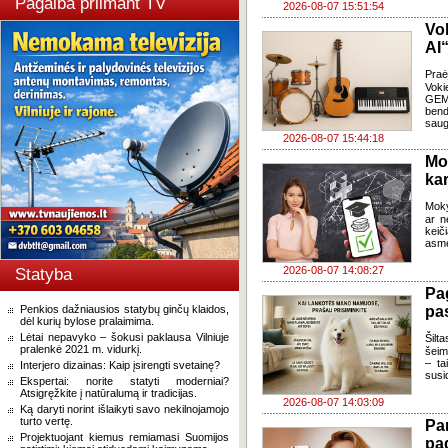
Pagalba priimant TV
2026-08-07 15:51:54
Vo
AI“
Pra
Voki
GEMA
bend
saug
2026-08-07 15:44:18
Mo
kar
Moky
ar n
keič
asme
2026-08-07 14:08:27
Statyba
Pa
Penkios dažniausios statybų ginčų klaidos,
pas
dėl kurių bylose pralaimima.
Lėtai nepavyko – šokusi paklausa Vilniuje
Šilta
pralenkė 2021 m. vidurkį.
šeim
– ta
Interjero dizainas: Kaip įsirengti svetainę?
susi
Ekspertai: norite statyti moderniai?
Atsigręžkite į natūralumą ir tradicijas.
2026-08-07 14:03:09
Ką daryti norint išlaikyti savo nekilnojamojo
turto vertę.
Pa
Projektuojant kiemus remiamasi Suomijos
pa