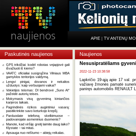
APIE
|
TV ANTENŲ MO
Paskutinės naujienos
Naujienos
Nesusipratėliams gyveni
GPS trikdžiai: kodėl robotas vejapjovė gali
išvažiuoti iš kiemo?
2022-11-23 10:38:58
VAATC oficialiai susigrąžina Vilniaus MBA
gamyklos teritorijos valdymą.
Lapkričio 19-ąją apie 17 val. pr
Lengvi pinigai, dovanos ir nekaltos
važiavę žmonės pamatė sunerimt
užduotys: kaip verbuojami vaikai?
paniręs automobilis RENAULT 
Vokietijos teismas: DI bendrovė „Suno AI“
pažeidė autorių teises.
Mokymasis visą gyvenimą kintančios
karjeros laikais.
Pagrindinės rizikos augintiniui vasarą:
pasitikrinkite savo keturkojo krepšį.
Parduodate telefoną skelbimuose –
padovanojate asmeninius duomenis?
Manote, kad viršiję greitį laimite daug laiko?
Klystate − tai mitas.
Apsauga nuo nėštumo – abiejų reikalas.