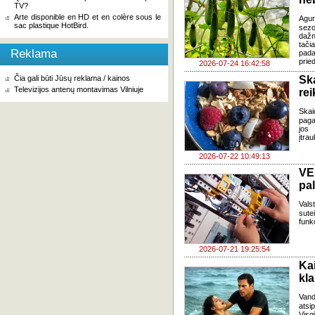
TV?
Arte disponible en HD et en colère sous le
Agur
sac plastique HotBird.
sezo
dažn
tači
Reklama
pada
pried
2026-07-24 16:42:58
Čia gali būti Jūsų reklama / kainos
Sk
Televizijos antenų montavimas Vilniuje
re
Skai
paga
jos 
įtra
2026-07-22 10:49:13
VE
pa
Vals
sute
funk
2026-07-21 19:25:54
Ka
kl
Van
atsi
Visg