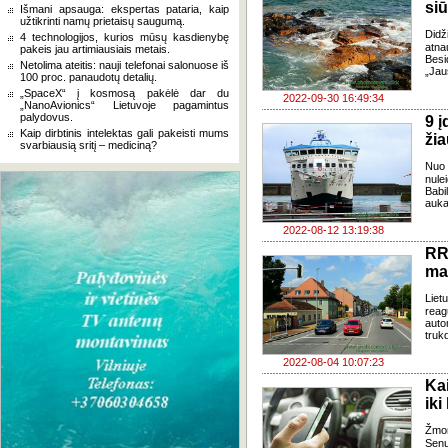
siū
Išmani apsauga: ekspertas pataria, kaip
užtikrinti namų prietaisų saugumą.
Didž
4 technologijos, kurios mūsų kasdienybę
atna
pakeis jau artimiausiais metais.
Besi
Netolima ateitis: nauji telefonai salonuose iš
„Jau
100 proc. panaudotų detalių.
„SpaceX“ į kosmosą pakėlė dar du
2022-09-30 16:49:34
„NanoAvionics“ Lietuvoje pagamintus
palydovus.
9 į
Kaip dirbtinis intelektas gali pakeisti mums
žia
svarbiausią sritį – mediciną?
Nuo 
nule
Babi
auka
2022-08-12 13:19:38
RR
mas
Lie
reag
auto
trukd
2022-08-04 10:07:23
Ka
ik
Žmon
Senų