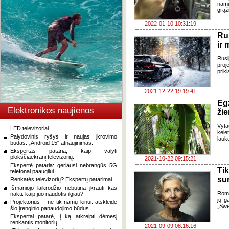
namų
grąž
2022-01-10 10:31:19
Ru
ir 
Rusi
pro
prik
2021-12-22 19:19:41
Eg
Elektronikos naujienos
ži
Vyta
LED televizoriai.
kele
Palydovinis ryšys ir naujas įkrovimo
lauk
būdas: „Android 15“ atnaujinimas.
Ekspertas pataria, kaip valyti
plokščiaekranį televizorių.
2021-10-22 09:15:21
Ekspertė pataria: geriausi nebrangūs 5G
Ti
telefonai paaugliui.
sur
Renkatės televizorių? Ekspertų patarimai.
Išmaniojo laikrodžio nebūtina įkrauti kas
Roma
naktį: kaip juo naudotis ilgiau?
jų g
Projektorius – ne tik namų kinui: atskleidė
„Swe
šio įrenginio panaudojimo būdus.
Ekspertai patarė, į ką atkreipti dėmesį
renkantis monitorių.
2021-09-09 08:16:16