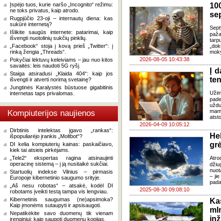
Įspėjo tuos, kurie naršo „Incognito“ režimu:
100
ne toks privatus, kaip atrodo.
se
Rugpjūčio 23-oji – internautų diena: kas
sukūrė internetą?
Sept
Išlikite saugūs internete: patarimai, kaip
paža
išvengti nuotolinių sukčių pinklių.
tarp
„Facebook“ stoja į kovą prieš „Twitter“: į
„dok
rinką žengia „Threads“.
moky
2026-08-05 10:43:38
Pokyčiai lėktuvų keleiviams – jau nuo kitos
savaitės: leis naudoti 5G ryšį.
Į 
Staiga atsiradusi „Klaida 404“: kaip jos
ten
išvengti ir atverti norimą svetainę?
Jungtinės Karalystės būstuose gigabitinis
Užim
internetas taps privalomas.
pade
uždu
mamo
Kompiuterijos naujienos
atst
2026-04-09 10:05:12
Dirbtinis intelektas įgavo „rankas“:
Hel
išpopuliarėjo įrankis „Moltbot“?
gr
DI kelia kompiuterių kainas: paskaičiavo,
kiek tai atsieis pirkėjams.
„Tele2“ ekspertas ragina atsinaujinti
Atro
operacinę sistemą – į ją nusitaikė sukčiai.
džiu
nuot
Startuolių indekse Vilnius – pirmasis
– jie
Europoje kibernetinio saugumo srityje.
pada
„Aš nesu robotas“ – atsakė, kodėl DI
2025-08-30 09:08:10
robotams įveikti testą tampa vis lengviau.
Kibernetinis saugumas (ne)apsimoka?
Ka
Kaip įmonėms sutaupyti ir apsisaugoti.
ml
Nepatikėkite savo duomenų tik vienam
inž
įrenginiui: kaip saugoti duomenų kopijas.