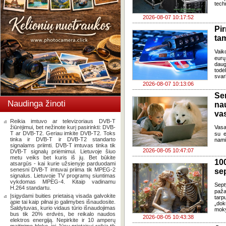
tech
2026-08-07 10:17:52
Pi
ta
Vaik
eurų
daug
todė
svar
2026-08-07 10:13:06
Se
Naudinga žinoti
na
va
Reikia imtuvo ar televizoriaus DVB-T
žiūrėjimui, bet nežinote kurį pasirinkti: DVB-
Vasa
T ar DVB-T2. Geriau imkite DVB-T2. Toks
su e
tinka ir DVB-T ir DVB-T2 standarto
nami
signalams priimti. DVB-T imtuvas tinka tik
2026-08-05 10:47:07
DVB-T signalų priėmimui. Lietuvoje šiuo
metu veiks bet kuris iš jų. Bet būkite
100
atsargūs - kai kurie užsienyje parduodami
senesni DVB-T imtuvai priima tik MPEG-2
se
signalus. Lietuvoje TV programų siuntimas
vykdomas MPEG-4. Kitaip vadinamu
Sept
H.264 standartu.
paža
Įsigydami buities prietaisą visada galvokite
tarp
apie tai kaip pilnai jo galimybes išnaudosite.
„dok
Šaldytuvas, kurio vidaus tūrio išnaudojimas
moky
bus tik 20% erdvės, be reikalo naudos
2026-08-05 10:43:38
elektros energiją. Nepirkite ir 10 amperų