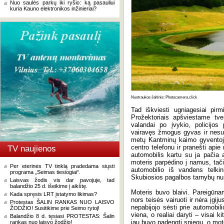
Nuo saulės parkų iki ryšio: ką pasauliui
kuria Kauno elektronikos inžinieriai?
Nuotraukos šaltinis: Photocamera.click
Tad iškviesti ugniagesiai pirm
Prožektoriais apšviestame tve
valandai po įvykio, policijos
vairavęs žmogus gyvas ir nesuža
metų Kantminų kaimo gyventoj
centro telefonu ir pranešti api
TV naujienos
automobilis kartu su ja pačia a
moteris parpėdino į namus, tači
Per eterinės TV tinklą pradedama siųsti
automobilio iš vandens telkin
programa „Seimas tiesiogiai“.
Skubiosios pagalbos tarnybų nu
Laisvas žodis vis dar pavojuje, tad
balandžio 25 d. išeikime į aikštę.
Moteris buvo blaivi. Pareigūnam
Kada spręsis LRT įstatymo likimas?
nors teisės vairuoti ir nėra įgiju
Protestas ŠALIN RANKAS NUO LAISVO
nepabijojo sėsti prie automobi
ŽODŽIO! Susitikime prie Seimo rytoj!
viena, o realiai daryti – visai k
Balandžio 8 d. tęsiasi PROTESTAS: Šalin
jau buvo padengti sniegu, o mot
rankas nuo laisvo žodžio!