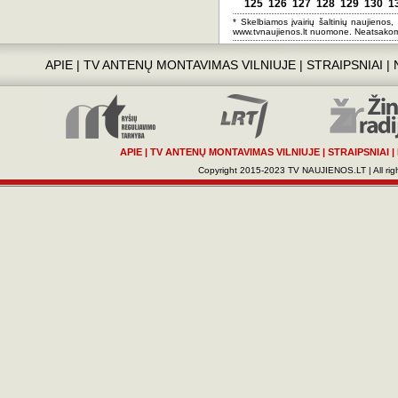
125
126
127
128
129
130
1
* Skelbiamos įvairių šaltinių naujienos,
www.tvnaujienos.lt nuomone. Neatsakom
APIE
|
TV ANTENŲ MONTAVIMAS VILNIUJE
|
STRAIPSNIAI
|
APIE
|
TV ANTENŲ MONTAVIMAS VILNIUJE
|
STRAIPSNIAI
|
Copyright 2015-2023 TV NAUJIENOS.LT | All righ