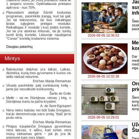
maitinimo bloko, jei Jūsų prietaisui reikia tik
J
1 ampero srovės. Optimaliausia prietaiso
su
apkrova - nuo 70%.
in
Planuodami ateityje žiūrėti koduotas
programas, pasirinkite įrangą, kuri tai gali.
Jei tai televizorius, tai bus reikalingas
Šia
lizdas sąlyginės prieigos moduliui.
stud
Reikalingas ir modulis į kurį įsidės kortelė.
pasi
Jei tai yra atskiras imtuvas, tai jis turėtų
turėti lizdą kortelei. Lietuvoje naudojama
2026-08-05 10:36:53
"Conax" kortelių kodavimo sistema.
Me
Daugiau patarimų
ko
Dar 
Mintys
med
med
eiga
Baisiausias dalykas yra laikas. Laikas.
Akimirka, kurią mes gyvename ir kurios vis
2026-08-05 10:32:38
dėlto niekad neturime.
Erichas Marija Remarkas
Oro
Visada pasirinkite patį sunkiausią kelią -
pri
jame jūs nesutiksite konkurentų.
Šarlis de Golis
Šiem
Meilė – tai ne žiūrėjimas vienas į kitą, o
žiūrėjimas kartu ta pačia kryptimi.
temp
karš
A. de Sent-Egziuperi
temp
Nėra nieko baisiau nei būti šalia žmogaus,
kai jis demonstruoja savo protą. Ypač jei to
2026-08-05 10:29:01
proto nėra.
Erichas Marija Remarkas
Už
Pinigus kaupiančio žmogaus gyvenimas
Šta
nėra laisvas, ir aišku, kad turtas nėra
mūsų siekiamas gėris – juk jis yra tik
priemonė kam nors kitam.
Dau