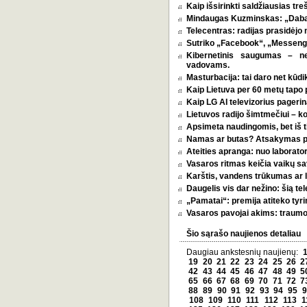
Kaip išsirinkti saldžiausias tr
Mindaugas Kuzminskas: „Dabar 
Telecentras: radijas prasidėjo n
Sutriko „Facebook“, „Messenge
Kibernetinis saugumas – n
vadovams.
Masturbacija: tai daro net kūdik
Kaip Lietuva per 60 metų tapo p
Kaip LG AI televizorius pagerina
Lietuvos radijo šimtmečiui – k
Apsimeta naudingomis, bet iš t
Namas ar butas? Atsakymas pri
Ateities apranga: nuo laborator
Vasaros ritmas keičia vaikų sa
Karštis, vandens trūkumas ar l
Daugelis vis dar nežino: šią tel
„Pamatai“: premija atiteko tyri
Vasaros pavojai akims: traumos
Šio sąrašo naujienos detaliau
Daugiau ankstesnių naujienų:
19
20
21
22
23
24
25
26
2
42
43
44
45
46
47
48
49
5
65
66
67
68
69
70
71
72
7
88
89
90
91
92
93
94
95
9
108
109
110
111
112
113
1