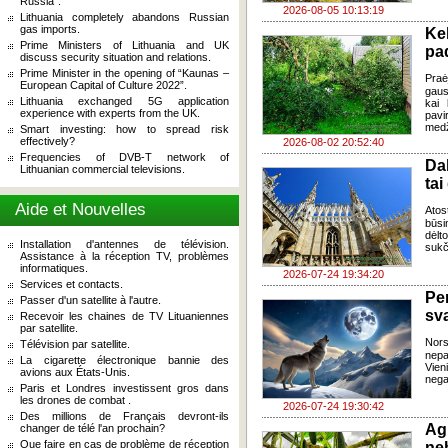
Russia”.
2026-08-05 10:13:19
Lithuania completely abandons Russian
gas imports.
Ke
Prime Ministers of Lithuania and UK
pad
discuss security situation and relations.
Prime Minister in the opening of “Kaunas –
Praė
European Capital of Culture 2022”.
gausų
Lithuania exchanged 5G application
kai 
experience with experts from the UK.
pavi
medž
Smart investing: how to spread risk
effectively?
2026-08-02 20:52:40
Frequencies of DVB-T network of
Da
Lithuanian commercial televisions.
tai
Aide et Nouvelles
Atos
būsi
dėlt
Installation d'antennes de télévision.
sukč
Assistance à la réception TV, problèmes
informatiques.
2026-07-24 19:34:20
Services et contacts.
Pe
Passer d'un satellite à l'autre.
sv
Recevoir les chaines de TV Lituaniennes
par satellite.
Nor
Télévision par satellite.
nepa
La cigarette électronique bannie des
Vien
avions aux États-Unis.
negal
Paris et Londres investissent gros dans
les drones de combat .
2026-07-24 19:30:42
Des millions de Français devront-ils
Ag
changer de télé l'an prochain?
Que faire en cas de problème de réception
ne