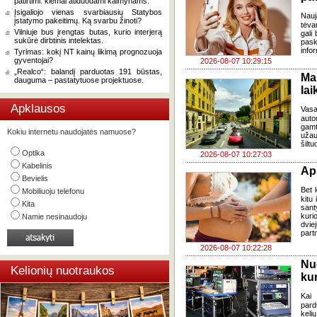
patirtimi: kiemai atiduodami kaimynams.
Įsigaliojo vienas svarbiausių Statybos
Nauj
įstatymo pakeitimų. Ką svarbu žinoti?
tėva
Vilniuje bus įrengtas butas, kurio interjerą
gali
sukūrė dirbtinis intelektas.
pask
infor
Tyrimas: kokį NT kainų likimą prognozuoja
gyventojai?
2026-08-07 10:29:15
„Realco“: balandį parduotas 191 būstas,
Ma
dauguma – pastatytuose projektuose.
lai
Apklausos
Vasa
auto
gamt
Kokiu internetu naudojatės namuose?
užau
šiltu
Optika
2026-08-07 10:27:03
Kabelinis
Ap
Bevielis
Bet k
Mobiliuoju telefonu
kitu 
Kita
sant
kuri
Namie nesinaudoju
dvi
part
2026-08-07 10:22:28
Nu
Kelionių nuotraukos
kur
Kai
pard
keli