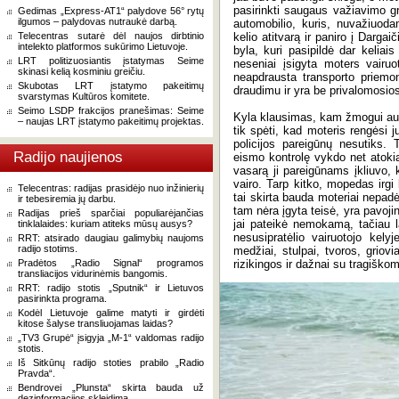
pasirinkti saugaus važiavimo g
Gedimas „Express-AT1“ palydove 56° rytų
ilgumos – palydovas nutraukė darbą.
automobilio, kuris, nuvažiuodam
Telecentras sutarė dėl naujos dirbtinio
kelio atitvarą ir paniro į Dargai
intelekto platformos sukūrimo Lietuvoje.
byla, kuri pasipildė dar keliai
LRT politizuosiantis įstatymas Seime
neseniai įsigyta moters vairuo
skinasi kelią kosminiu greičiu.
neapdrausta transporto priemon
Skubotas LRT įstatymo pakeitimų
draudimu ir yra be privalomosio
svarstymas Kultūros komitete.
Seimo LSDP frakcijos pranešimas: Seime
Kyla klausimas, kam žmogui autom
– naujas LRT įstatymo pakeitimų projektas.
tik spėti, kad moteris rengėsi 
policijos pareigūnų nesutiks. Ta
Radijo naujienos
eismo kontrolę vykdo net atoki
vasarą ji pareigūnams įkliuvo,
vairo. Tarp kitko, mopedas irgi
Telecentras: radijas prasidėjo nuo inžinierių
tai skirta bauda moteriai nepadė
ir tebesiremia jų darbu.
tam nėra įgyta teisė, yra pavoji
Radijas prieš sparčiai populiarėjančias
jai pateikė nemokamą, tačiau la
tinklalaides: kuriam atiteks mūsų ausys?
nesusipratėlio vairuotojo kely
RRT: atsirado daugiau galimybių naujoms
radijo stotims.
medžiai, stulpai, tvoros, griovi
Pradėtos „Radio Signal“ programos
rizikingos ir dažnai su tragišk
transliacijos vidurinėmis bangomis.
RRT: radijo stotis „Sputnik“ ir Lietuvos
pasirinkta programa.
Kodėl Lietuvoje galime matyti ir girdėti
kitose šalyse transliuojamas laidas?
„TV3 Grupė“ įsigyja „M-1“ valdomas radijo
stotis.
Iš Sitkūnų radijo stoties prabilo „Radio
Pravda“.
Bendrovei „Plunsta“ skirta bauda už
dezinformacijos skleidimą.