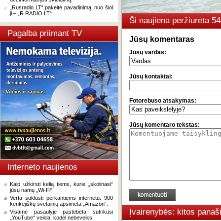
„Rusradio LT“ pakeitė pavadinimą, nuo šiol
ji – „R RADIO LT“.
Ši naujiena peržiūrėta 
Pagalba priimant TV
Jūsų komentaras
Jūsų vardas:
Jūsų kontaktai:
Fotorebuso atsakymas:
Jūsų komentaro tekstas:
Interneto naujienos
Kaip užkirsti kelią tiems, kurie „skolinasi“
jūsų namų „Wi-Fi“.
Verta suklusti perkantiems internetu: 900
kenkėjiškų svetainių apsimeta „Amazon“.
Įvairenybės: kitos panaš
Visame pasaulyje pastebėta sutrikusi
„YouTube“ veikla: kodėl nebeveiks.