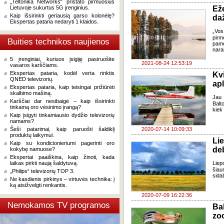
„Teltonika Networks“ pristato pirmuosius
Lietuvoje sukurtus 5G įrenginius.
Eže
Kaip išsirinkti geriausią garso kolonėlę?
daž
Ekspertas pataria nedaryti 1 klaidos.
„Vos
pirm
Buities technikos naujienos
pamė
narai
5 įrenginiai, kuriuos įsigiję pasiruošite
2021-08-24 12:53:19
vasaros karščiams.
Ekspertas pataria, kodėl verta rinktis
Kvi
QNED televizorių.
apl
Ekspertas pataria, kaip teisingai prižiūrėti
skalbimo mašiną.
Jau 
Karščiai dar nesibaigė – kaip išsirinkti
Balto
tinkamą oro vėsinimo įrangą?
kiek
Kaip įsigyti tinkamiausio dydžio televizorių
namams?
Šeši patarimai, kaip paruošti šaldiklį
2020-07-14 10:09:33
produktų laikymui.
Li
Kaip su kondicionieriumi pagerinti oro
de
kokybę namuose?
Ekspertai paaiškina, kaip žinoti, kada
laikas pirkti naują šaldytuvą.
Liep
šia
„Philips“ televizorių TOP 3.
sida
Ne kasdienis pirkinys – virtuvės technika: į
ką atsižvelgti renkantis.
2020-07-09 16:22:36
Nemokamos TV programos
Ba
zo