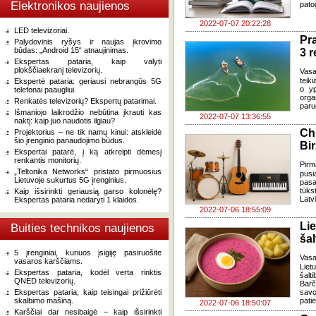
Elektronikos naujienos
pato
2022-07-07 20:22:28
LED televizoriai.
Pr
Palydovinis ryšys ir naujas įkrovimo
būdas: „Android 15“ atnaujinimas.
3 r
Ekspertas pataria, kaip valyti
plokščiaekranį televizorių.
Vas
teik
Ekspertė pataria: geriausi nebrangūs 5G
o yp
telefonai paaugliui.
orga
Renkatės televizorių? Ekspertų patarimai.
paru
Išmaniojo laikrodžio nebūtina įkrauti kas
2022-07-07 13:36:55
naktį: kaip juo naudotis ilgiau?
Ch
Projektorius – ne tik namų kinui: atskleidė
šio įrenginio panaudojimo būdus.
Bi
Ekspertai patarė, į ką atkreipti dėmesį
renkantis monitorių.
Pirm
„Teltonika Networks“ pristato pirmuosius
pusi
Lietuvoje sukurtus 5G įrenginius.
pasa
tūks
Kaip išsirinkti geriausią garso kolonėlę?
Latvi
Ekspertas pataria nedaryti 1 klaidos.
2022-07-06 18:55:09
Li
Buities technikos naujienos
šal
5 įrenginiai, kuriuos įsigiję pasiruošite
Vasa
vasaros karščiams.
Lie
Ekspertas pataria, kodėl verta rinktis
šalt
QNED televizorių.
Barč
Ekspertas pataria, kaip teisingai prižiūrėti
savo
skalbimo mašiną.
patie
2022-07-06 18:50:07
Karščiai dar nesibaigė – kaip išsirinkti