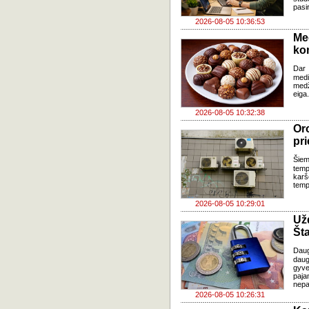
pasi
2026-08-05 10:36:53
Me
ko
Dar 
med
med
eiga
2026-08-05 10:32:38
Oro
pri
Šiem
temp
karš
temp
2026-08-05 10:29:01
Už
Šta
Dau
daug
gyve
paja
nepa
2026-08-05 10:26:31