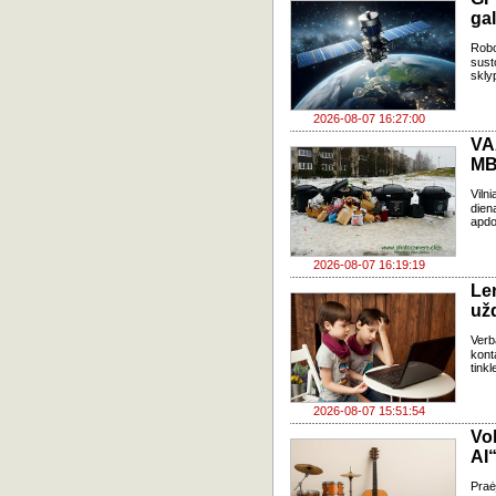
gal
Robo
sust
skly
2026-08-07 16:27:00
VA
MB
Viln
dien
apdo
2026-08-07 16:19:19
Le
už
Verb
kont
tink
2026-08-07 15:51:54
Vo
AI“
Pra