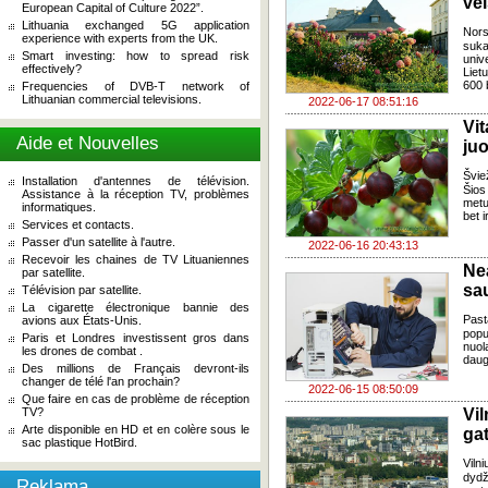
vei
European Capital of Culture 2022”.
Lithuania exchanged 5G application
Nors
experience with experts from the UK.
suka
Smart investing: how to spread risk
univ
effectively?
Liet
600 
Frequencies of DVB-T network of
Lithuanian commercial televisions.
2022-06-17 08:51:16
Vi
Aide et Nouvelles
ju
Švie
Installation d'antennes de télévision.
Šios
Assistance à la réception TV, problèmes
metu
informatiques.
bet i
Services et contacts.
Passer d'un satellite à l'autre.
2022-06-16 20:43:13
Recevoir les chaines de TV Lituaniennes
Ne
par satellite.
sa
Télévision par satellite.
La cigarette électronique bannie des
Pas
avions aux États-Unis.
popu
Paris et Londres investissent gros dans
nuol
les drones de combat .
daug
Des millions de Français devront-ils
changer de télé l'an prochain?
2022-06-15 08:50:09
Que faire en cas de problème de réception
TV?
Vi
Arte disponible en HD et en colère sous le
gat
sac plastique HotBird.
Vilni
dydž
Reklama