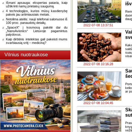
Išmani apsauga: ekspertas pataria, kaip
išv
užtikrinti namų prietaisų saugumą.
4 technologijos, kurios mūsų kasdienybę
Remi
pakeis jau artimiausiais metais.
duom
daug
Netolima ateitis: nauji telefonai salonuose iš
100 proc. panaudotų detalių.
2022-07-08 13:37:51
„SpaceX“ į kosmosą pakėlė dar du
„NanoAvionics“ Lietuvoje pagamintus
Va
palydovus.
sve
Kaip dirbtinis intelektas gali pakeisti mums
svarbiausią sritį – mediciną?
Kaka
sald
suau
Vilnius nuotraukose
visai
2022-07-08 10:16:28
Sa
šed
Port
keli
ar pa
2022-07-08 10:04:45
Sk
sut
Pras
knyg
vežt