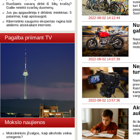
susi
Ruošiatės vasarą dirbti iš šiltų kraštų?
turi 
Galite netekti svarbių duomenų.
pas
Jus jau apgaudinėja ir dirbtinis intelektas: 5
Suomi
patarimai, kaip apsisaugoti.
2022-08-02 14:12:44
Kibernetinio saugumo ekspertas ragina būti
Nu
atidiems atsiskaitant internete.
gal
Pagalba priimant TV
Naud
dažn
moto
2022-08-02 14:07:39
Ne
tu
Namų
prev
Kasm
kame
varg
2022-08-02 13:57:36
Ak
au
Mokslo naujienos
Iki 
baka
nema
Mokslininkės įžvalgos, kaip alkoholis veikia
stoj
smegenis?