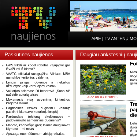
APIE
|
TV ANTENŲ MO
Paskutinės naujienos
Daugiau ankstesnių nauj
Fot
GPS trikdžiai: kodėl robotas vejapjovė gali
išvažiuoti iš kiemo?
Mies
VAATC oficialiai susigrąžina Vilniaus MBA
atvy
gamyklos teritorijos valdymą.
pake
Lengvi pinigai, dovanos ir nekaltos
gėly
užduotys: kaip verbuojami vaikai?
Vokietijos teismas: DI bendrovė „Suno AI“
pažeidė autorių teises.
2022-08-03 15:08:15
Mokymasis visą gyvenimą kintančios
karjeros laikais.
Tr
Pagrindinės rizikos augintiniui vasarą:
pa
pasitikrinkite savo keturkojo krepšį.
di
Parduodate telefoną skelbimuose –
padovanojate asmeninius duomenis?
Liet
Manote, kad viršiję greitį laimite daug laiko?
dujo
Klystate − tai mitas.
iš L
Apsauga nuo nėštumo – abiejų reikalas.
giga