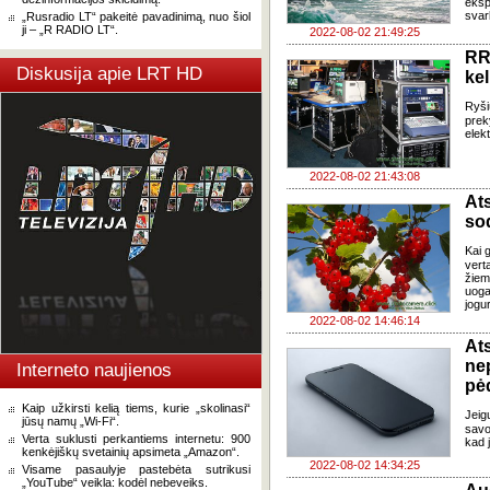
eks
svar
„Rusradio LT“ pakeitė pavadinimą, nuo šiol
ji – „R RADIO LT“.
2022-08-02 21:49:25
RR
Diskusija apie LRT HD
ke
Ryši
preky
elekt
2022-08-02 21:43:08
At
so
Kai g
vert
žiem
uoga
jogur
2022-08-02 14:46:14
At
ne
Interneto naujienos
pė
Kaip užkirsti kelią tiems, kurie „skolinasi“
Jeig
jūsų namų „Wi-Fi“.
savo
Verta suklusti perkantiems internetu: 900
kad 
kenkėjiškų svetainių apsimeta „Amazon“.
2022-08-02 14:34:25
Visame pasaulyje pastebėta sutrikusi
„YouTube“ veikla: kodėl nebeveiks.