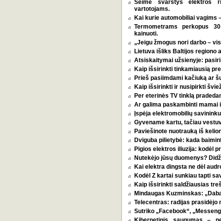
Seime svarstys elektros r
vartotojams.
Kai kurie automobiliai vagims –
Termometrams perkopus 30 l
kainuoti.
„Jeigu žmogus nori darbo – vi
Lietuva išliks Baltijos regiono 
Atsiskaitymai užsienyje: pasirin
Kaip išsirinkti tinkamiausią p
Prieš pasiimdami kačiuką ar šuni
Kaip išsirinkti ir nusipirkti šv
Per eterinės TV tinklą pradeda
Ar galima paskambinti mamai i
Įspėja elektromobilių savininkus
Gyvename kartu, tačiau vestu
Paviešinote nuotrauką iš kelio
Dviguba pilietybė: kada baimint
Pigios elektros iliuzija: kodėl
Nutekėjo jūsų duomenys? Didžia
Kai elektra dingsta ne dėl audro
Kodėl Z kartai sunkiau tapti s
Kaip išsirinkti saldžiausias tr
Mindaugas Kuzminskas: „Dabar 
Telecentras: radijas prasidėjo n
Sutriko „Facebook“, „Messenge
Kibernetinis saugumas – n