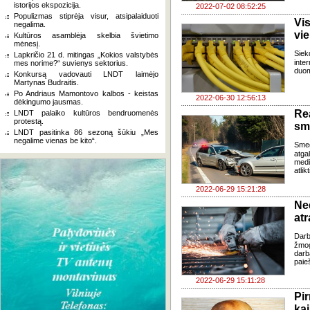
istorijos ekspozicija.
2022-07-02 08:52:25
Populizmas stiprėja visur, atsipalaiduoti
Vi
negalima.
vie
Kultūros asamblėja skelbia švietimo
mėnesį.
Siek
Lapkričio 21 d. mitingas „Kokios valstybės
inter
mes norime?“ suvienys sektorius.
duom
Konkursą vadovauti LNDT laimėjo
Martynas Budraitis.
Po Andriaus Mamontovo kalbos - keistas
2022-06-30 12:56:13
dėkingumo jausmas.
Re
LNDT palaiko kultūros bendruomenės
protestą.
sm
LNDT pasitinka 86 sezoną šūkiu „Mes
negalime vienas be kito“.
Smeg
atga
medi
atlikt
2022-06-29 15:21:28
Ne
at
Darb
žmog
darb
paie
2022-06-29 15:11:28
Pi
kai