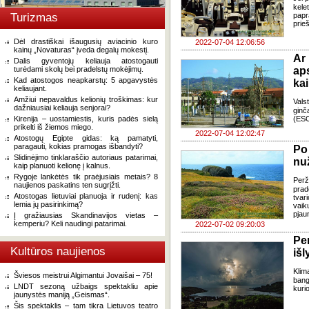
kele
Turizmas
papr
prie
Dėl drastiškai išaugusių aviacinio kuro
2022-07-04 12:06:56
kainų „Novaturas“ įveda degalų mokestį.
Ar
Dalis gyventojų keliauja atostogauti
turėdami skolų bei pradelstų mokėjimų.
ap
Kad atostogos neapkarstų: 5 apgavystės
ka
keliaujant.
Amžiui nepavaldus kelionių troškimas: kur
Vals
dažniausiai keliauja senjorai?
ginč
Kirenija – uostamiestis, kuris padės sielą
(ESO
prikelti iš žiemos miego.
2022-07-04 12:02:47
Atostogų Egipte gidas: ką pamatyti,
paragauti, kokias pramogas išbandyti?
Po
Slidinėjimo tinklaraščio autoriaus patarimai,
nu
kaip planuoti kelionę į kalnus.
Rygoje lankėtės tik praėjusiais metais? 8
Perž
naujienos paskatins ten sugrįžti.
prad
Atostogas lietuviai planuoja ir rudenį: kas
tvar
lemia jų pasirinkimą?
vaik
pjau
Į gražiausias Skandinavijos vietas –
kemperiu? Keli naudingi patarimai.
2022-07-02 09:20:03
Pe
Kultūros naujienos
išl
Klim
Šviesos meistrui Algimantui Jovaišai – 75!
bango
LNDT sezoną užbaigs spektakliu apie
kuri
jaunystės maniją „Geismas“.
Šis spektaklis – tam tikra Lietuvos teatro