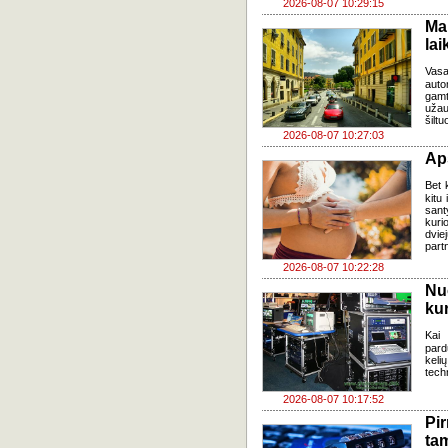
2026-08-07 10:29:15
Ma
lai
Vasa
auto
gamt
užau
šiltu
2026-08-07 10:27:03
Ap
Bet k
kitu 
sant
kuri
dvi
part
2026-08-07 10:22:28
Nu
kur
Kai
pard
keli
tech
2026-08-07 10:17:52
Pi
ta