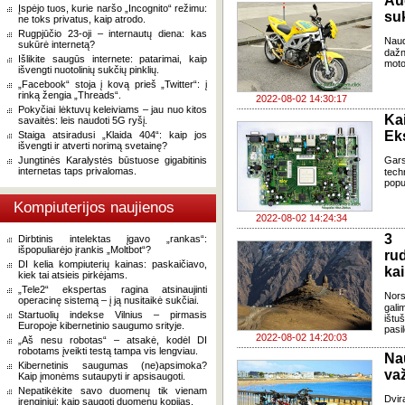
Au
Įspėjo tuos, kurie naršo „Incognito“ režimu:
su
ne toks privatus, kaip atrodo.
Rugpjūčio 23-oji – internautų diena: kas
Naud
sukūrė internetą?
dažn
Išlikite saugūs internete: patarimai, kaip
moto
išvengti nuotolinių sukčių pinklių.
„Facebook“ stoja į kovą prieš „Twitter“: į
rinką žengia „Threads“.
2022-08-02 14:30:17
Pokyčiai lėktuvų keleiviams – jau nuo kitos
Kai
savaitės: leis naudoti 5G ryšį.
Eks
Staiga atsiradusi „Klaida 404“: kaip jos
išvengti ir atverti norimą svetainę?
Jungtinės Karalystės būstuose gigabitinis
Gars
internetas taps privalomas.
tech
popu
Kompiuterijos naujienos
2022-08-02 14:24:34
3 
Dirbtinis intelektas įgavo „rankas“:
išpopuliarėjo įrankis „Moltbot“?
ru
DI kelia kompiuterių kainas: paskaičiavo,
ka
kiek tai atsieis pirkėjams.
„Tele2“ ekspertas ragina atsinaujinti
Nors
operacinę sistemą – į ją nusitaikė sukčiai.
gali
Startuolių indekse Vilnius – pirmasis
ištu
Europoje kibernetinio saugumo srityje.
pasi
2022-08-02 14:20:03
„Aš nesu robotas“ – atsakė, kodėl DI
robotams įveikti testą tampa vis lengviau.
Na
Kibernetinis saugumas (ne)apsimoka?
važ
Kaip įmonėms sutaupyti ir apsisaugoti.
Nepatikėkite savo duomenų tik vienam
Dvir
įrenginiui: kaip saugoti duomenų kopijas.