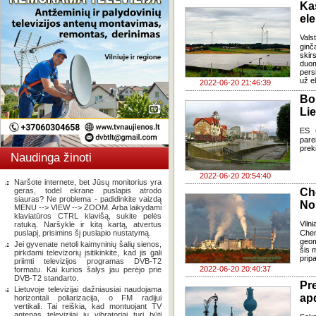
Ka
ele
Vals
ginč
skir
duom
pers
už e
2022-06-20 21:46:39
Bo
Li
ES u
pare
prek
Naudinga žinoti
2022-06-20 20:54:40
Naršote internete, bet Jūsų monitorius yra
geras, todėl ekrane puslapis atrodo
Ch
siauras? Ne problema - padidinkite vaizdą
No
MENU --> VIEW --> ZOOM. Arba laikydami
klaviatūros CTRL klavišą, sukite pelės
Viln
ratuką. Naršyklė ir kitą kartą, atvertus
puslapį, prisimins šį puslapio nustatymą.
Chem
geom
Jei gyvenate netoli kaimyninių šalių sienos,
šis 
pirkdami televizorių įsitikinkite, kad jis gali
pripa
priimti televizijos programas DVB-T2
2022-06-20 20:40:37
formatu. Kai kurios šalys jau perėjo prie
DVB-T2 standarto.
Pr
Lietuvoje televizijai dažniausiai naudojama
ap
horizontali poliarizacija, o FM radijui
vertikali. Tai reiškia, kad montuojant TV
antenas televizijai jų vibratoriai turi būti