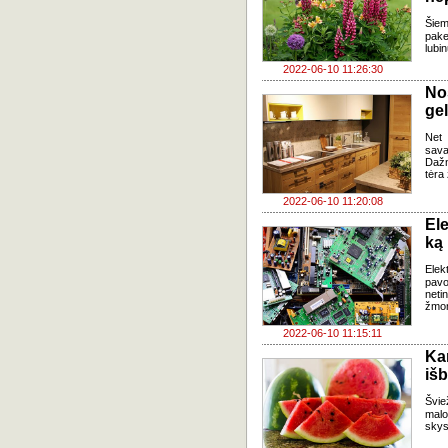
Šiem
pake
lubi
2022-06-10 11:26:30
No
gel
Net 
sava
Dažn
tėra
2022-06-10 11:20:08
Ele
ką 
Elek
pavo
netin
žmon
2022-06-10 11:15:11
Ka
iš
Švie
malo
skys