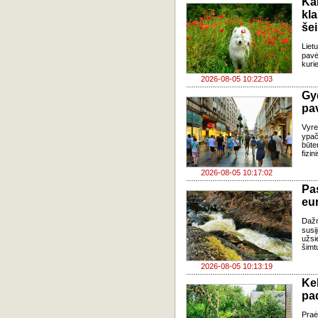
Ka
kl
še
Liet
pavė
kuri
2026-08-05 10:22:03
Gy
pa
Vyre
ypač
būte
fizi
2026-08-05 10:17:02
Pa
eu
Daž
susi
užsi
šimt
2026-08-05 10:13:19
Ke
pad
Praė