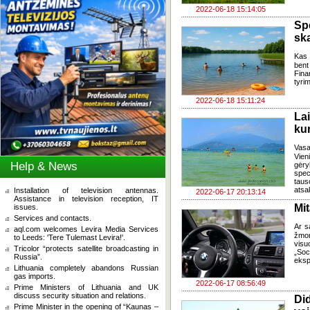
2022-06-18 15:14:05
Sp
ska
Kas 
bent
Fina
tyri
2022-06-18 15:11:24
Lai
kur
Vasa
Vien
Help & News
gėry
spec
tauso
atsa
Installation of television antennas.
2022-06-17 20:13:14
Assistance in television reception, IT
Mi
issues.
Services and contacts.
Ar s
aql.com welcomes Levira Media Services
žmon
to Leeds: 'Tere Tulemast Levira!'.
visu
Tricolor “protects satellite broadcasting in
„Soc
Russia”.
eksp
Lithuania completely abandons Russian
gas imports.
2022-06-17 08:56:49
Prime Ministers of Lithuania and UK
discuss security situation and relations.
Di
Prime Minister in the opening of “Kaunas –