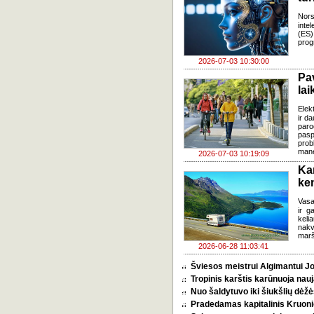
Nors
inte
(ES)
prog
2026-07-03 10:30:00
Pa
lai
Elek
ir d
paro
pasp
prob
mane
2026-07-03 10:19:09
Ka
ke
Vasa
ir g
keli
nakv
marš
2026-06-28 11:03:41
Šviesos meistrui Algimantui Jo
Tropinis karštis karūnuoja nauj
Nuo šaldytuvo iki šiukšlių dėž
Pradedamas kapitalinis Kruoni