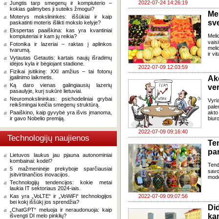
2022-07-24 14:26:19
Jungtis tarp smegenų ir kompiuterio –
kokias galimybes ji suteiks žmogui?
Me
Moterys mokslininkės: iššūkiai ir kaip
sve
paskatinti moteris išlikti mokslo kelyje?
Ekspertas paaiškina: kas yra kvantiniai
Meli
kompiuteriai ir kam jų reikia?
vais
Fotonika ir lazeriai – raktas į aplinkos
meli
tvarumą.
ir vi
Vytautas Getautis: kartais naujų išradimų
idėjos kyla ir bėgiojant stadione.
2022-07-09 12:03:59
Fizikai įsitikinę: XXI amžius – tai fotonų
įgalinimo laikmetis.
Ak
Ką daro vienas galingiausių lazerių
ve
pasaulyje, kurį sukūrė lietuviai.
Neuromokslininkas: psichodeliniai grybai
Vyri
reikšmingai keičia smegenų struktūrą.
pale
Paaiškino, kaip gyvybė yra išvis įmanoma,
akto
ir gavo Nobelio premiją.
biuro
2022-07-09 09:16:40
Technologijų naujienos
Te
par
Lietuvos laukus jau pjauna autonominiai
kombainai: kodėl?
Tend
5 mažmeninėje prekyboje sparčiausiai
savo
įsitvirtinančios inovacijos.
mode
Technologijų tendencijos: kokie metai
laukia IT sektoriaus 2024-iais.
Kas yra „VoLTE“ ir „VoWiFi“ technologijos
2022-07-09 09:07:56
bei kokį iššūkį jos sprendžia?
Di
„ChatGPT“ meluoja ir neraudonuoja: kaip
ka
išvengti DI melo pinklių?