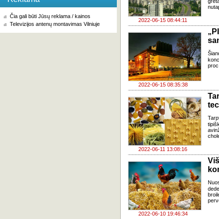
gret
nuta
Čia gali būti Jūsų reklama / kainos
2022-06-15 08:44:11
Televizijos antenų montavimas Vilniuje
„P
sa
Šian
konc
proc
2022-06-15 08:35:38
Ta
tec
Tarp
tipi
avinž
chole
2022-06-11 13:08:16
Vi
ko
Nuos
dede
broi
perv
2022-06-10 19:46:34