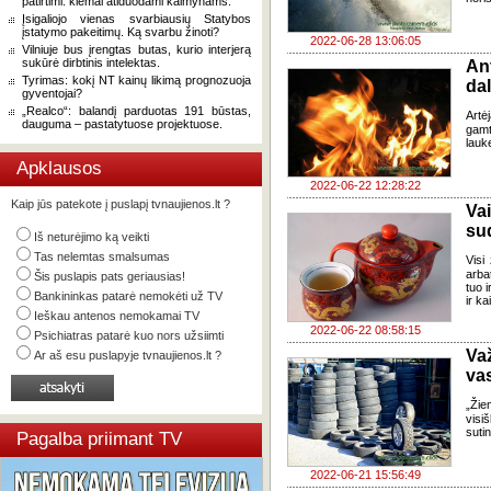
patirtimi: kiemai atiduodami kaimynams.
Įsigaliojo vienas svarbiausių Statybos
įstatymo pakeitimų. Ką svarbu žinoti?
2022-06-28 13:06:05
Vilniuje bus įrengtas butas, kurio interjerą
sukūrė dirbtinis intelektas.
Ant
Tyrimas: kokį NT kainų likimą prognozuoja
dal
gyventojai?
„Realco“: balandį parduotas 191 būstas,
Artė
dauguma – pastatytuose projektuose.
gamt
lauk
Apklausos
2022-06-22 12:28:22
Kaip jūs patekote į puslapį tvnaujienos.lt ?
Vai
su
Iš neturėjimo ką veikti
Tas nelemtas smalsumas
Visi
arbat
Šis puslapis pats geriausias!
tuo i
Bankininkas patarė nemokėti už TV
ir ka
Ieškau antenos nemokamai TV
2022-06-22 08:58:15
Psichiatras patarė kuo nors užsiimti
Va
Ar aš esu puslapyje tvnaujienos.lt ?
va
„Ži
visi
suti
Pagalba priimant TV
2022-06-21 15:56:49