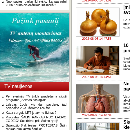
2022-08-03 14:59:02
Nuo saulės parkų iki ryšio: ką pasauliui
kuria Kauno elektronikos inžinieriai?
Įm
sv
Be s
sriu
užte
2022-08-03 14:47:53
10
pi
Stud
veik
Liet
unive
2022-08-03 14:44:51
Ne
TV naujienos
pav
Per eterinės TV tinklą pradedama siųsti
Visu
programa „Seimas tiesiogiai“.
alko
svei
Laisvas žodis vis dar pavojuje, tad
nutu
balandžio 25 d. išeikime į aikštę.
meta
Kada spręsis LRT įstatymo likimas?
2022-08-03 14:40:34
Protestas ŠALIN RANKAS NUO LAISVO
ŽODŽIO! Susitikime prie Seimo rytoj!
Sk
Balandžio 8 d. tęsiasi PROTESTAS: Šalin
ki
rankas nuo laisvo žodžio!