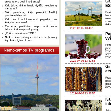
Ga
tinkamą oro vėsinimo įrangą?
ESO
Kaip įsigyti tinkamiausio dydžio televizorių
namams?
Pasi
Šeši patarimai, kaip paruošti šaldiklį
produktų laikymui.
Nors
nauj
Kaip su kondicionieriumi pagerinti oro
spre
kokybę namuose?
tiek
Ekspertai paaiškina, kaip žinoti, kada
2022-07-05 13:48:10
laikas pirkti naują šaldytuvą.
„Philips“ televizorių TOP 3.
Pa
Ne kasdienis pirkinys – virtuvės technika: į
vy
ką atsižvelgti renkantis.
Pirm
įsib
Nemokamos TV programos
vasa
savo
vasa
2022-07-05 13:42:55
Gi
at
Pra
naci
gint
žavu
2022-07-05 13:36:55
Ka
in
Jei p