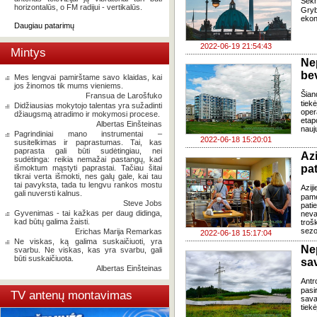
Sekm
horizontalūs, o FM radijui - vertikalūs.
Gryb
ekon
Daugiau patarimų
2022-06-19 21:54:43
Mintys
Ne
be
Mes lengvai pamirštame savo klaidas, kai
jos žinomos tik mums vieniems.
Šian
Fransua de Larošfuko
tiek
Didžiausias mokytojo talentas yra sužadinti
oper
džiaugsmą atradimo ir mokymosi procese.
etap
Albertas Einšteinas
nauj
Pagrindiniai mano instrumentai –
2022-06-18 15:20:01
susitelkimas ir paprastumas. Tai, kas
paprasta gali būti sudėtingiau, nei
Az
sudėtinga: reikia nemažai pastangų, kad
pat
išmoktum mąstyti paprastai. Tačiau šitai
tikrai verta išmokti, nes galų gale, kai tau
tai pavyksta, tada tu lengvu rankos mostu
Azij
gali nuversti kalnus.
pamė
Steve Jobs
pat
Gyvenimas - tai kažkas per daug didinga,
nev
kad būtų galima žaisti.
troš
sezo
Erichas Marija Remarkas
2022-06-18 15:17:04
Ne viskas, ką galima suskaičiuoti, yra
Ne
svarbu. Ne viskas, kas yra svarbu, gali
būti suskaičiuota.
sa
Albertas Einšteinas
Antr
pasi
TV antenų montavimas
sava
tiekė