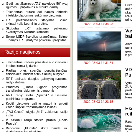
Gedimas „Express-AT1“ palydove 56° rytų
Priė
ilgumos – palydovas nutraukė darbą.
dažn
Telecentras sutarė dėl naujos dirbtinio
skan
intelekto platformos sukūrimo Lietuvoje.
reiki
prin
LRT politizuosiantis įstatymas Seime
skinasi kelią kosminiu greičiu.
2022-08-03 14:34:28
Skubotas LRT įstatymo pakeitimų
Va
svarstymas Kultūros komitete.
bal
Seimo LSDP frakcijos pranešimas: Seime
– naujas LRT įstatymo pakeitimų projektas.
Akva
susi
Radijo naujienos
grei
ir pr
Telecentras: radijas prasidėjo nuo inžinierių
2022-08-03 14:31:31
ir tebesiremia jų darbu.
VD
Radijas prieš sparčiai populiarėjančias
tinklalaides: kuriam atiteks mūsų ausys?
Pu
RRT: atsirado daugiau galimybių naujoms
radijo stotims.
Vyta
ŽŪA)
Pradėtos „Radio Signal“ programos
prof
transliacijos vidurinėmis bangomis.
stati
RRT: radijo stotis „Sputnik“ ir Lietuvos
Pane
pasirinkta programa.
2022-08-03 14:23:15
Kodėl Lietuvoje galime matyti ir girdėti
kitose šalyse transliuojamas laidas?
Ek
„TV3 Grupė“ įsigyja „M-1“ valdomas radijo
rei
stotis.
Iš Sitkūnų radijo stoties prabilo „Radio
Base
Pravda“.
suau
Bendrovei „Plunsta“ skirta bauda už
tin
dezinformacijos skleidimą.