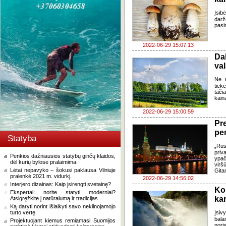
Įsib
darž
pasi
2022-06-29 15:07:13
Da
val
Ne r
tiek
tači
kain
2022-06-29 15:00:59
Pr
pen
Statyba
„Rus
priv
Penkios dažniausios statybų ginčų klaidos,
ypač
dėl kurių bylose pralaimima.
virš
Lėtai nepavyko – šokusi paklausa Vilniuje
Gita
pralenkė 2021 m. vidurkį.
2022-06-29 14:56:02
Interjero dizainas: Kaip įsirengti svetainę?
Ko
Ekspertai: norite statyti moderniai?
kar
Atsigręžkite į natūralumą ir tradicijas.
Ką daryti norint išlaikyti savo nekilnojamojo
turto vertę.
Įsiv
bala
Projektuojant kiemus remiamasi Suomijos
noris